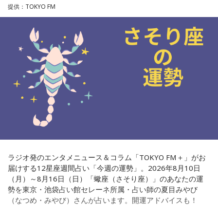
東京・池袋占い館セレーネ所属。メッセージ性の高い鑑定は
提供：TOKYO FM
リピーターも多く、心の琴線に触れると話題に。占いや開運
で個性が輝けるような占いを発信中。Yahoo!占い「マザー占
術」など数多くのコンテンツもリリース。
Webサイト：
https://selene-uranai.com/
オンライン占いセレーネ：
https://online-uranai.jp/
ラジオ発のエンタメニュース＆コラム「TOKYO FM＋」がお
届けする12星座週間占い「今週の運勢」。2026年8月10日
（月）～8月16日（日）「蠍座（さそり座）」のあなたの運
勢を東京・池袋占い館セレーネ所属・占い師の夏目みやび
（なつめ・みやび）さんが占います。開運アドバイスも！