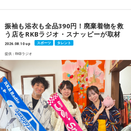
るかもしれませんが、絡まった紐を解くようにしていくとう
まくいきそう。対人関係や恋愛は、周りのアドバイスを聞き
すぎると混乱してしまう場合があるので気をつけて。
振袖も浴衣も全品390円！廃棄着物を救
★ワンポイントアドバイス★
う店をRKBラジオ・スナッピーが取材
周りに人がいることが多く、賑やかな時間が続きそうです
スポーツ
タレント
2026.08.10 up
が、一人きりになって心を落ち着けることも大切にしましょ
う。
提供：RKBラジオ
■監修者プロフィール：夏目みやび（なつめ・みやび）
東京・池袋占い館セレーネ所属。メッセージ性の高い鑑定は
リピーターも多く、心の琴線に触れると話題に。占いや開運
で個性が輝けるような占いを発信中。Yahoo!占い「マザー占
術」など数多くのコンテンツもリリース。
Webサイト：
https://selene-uranai.com/
オンライン占いセレーネ：
https://online-uranai.jp/