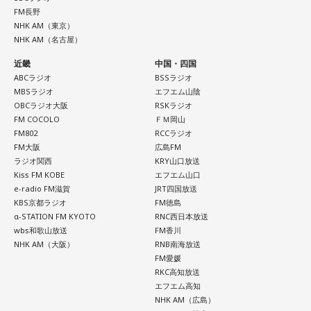
FM長野
NHK AM（東京）
NHK AM（名古屋）
近畿
中国・四国
ABCラジオ
BSSラジオ
MBSラジオ
エフエム山陰
OBCラジオ大阪
RSKラジオ
FM COCOLO
ＦＭ岡山
FM802
RCCラジオ
FM大阪
広島FM
ラジオ関西
KRY山口放送
Kiss FM KOBE
エフエム山口
e-radio FM滋賀
JRT四国放送
KBS京都ラジオ
FM徳島
α-STATION FM KYOTO
RNC西日本放送
wbs和歌山放送
FM香川
NHK AM（大阪）
RNB南海放送
FM愛媛
RKC高知放送
エフエム高知
NHK AM（広島）