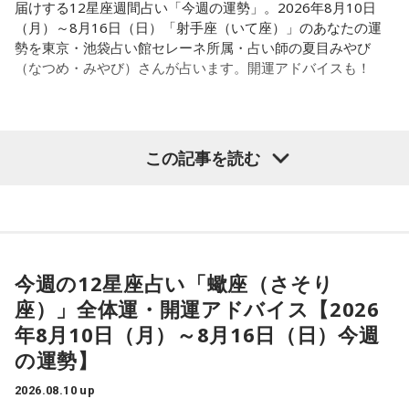
届けする12星座週間占い「今週の運勢」。2026年8月10日
（月）～8月16日（日）「射手座（いて座）」のあなたの運
勢を東京・池袋占い館セレーネ所属・占い師の夏目みやび
（なつめ・みやび）さんが占います。開運アドバイスも！
【射手座（いて座）】
この記事を読む
今週は、気遣いをしないといけないと感じて、ちょっと疲れ
てしまうかも。周りはあなたが自然体でいても受け入れてく
れるようなので、肩の力を抜くようにすると良いでしょう。
その場の雰囲気を楽しむだけでオッケー。
今週の12星座占い「蠍座（さそり
★ワンポイントアドバイス★
座）」全体運・開運アドバイス【2026
むやみな競争はしないように。すみわけをして、自分が心地
年8月10日（月）～8月16日（日）今週
よく活動できるようにしましょう。
の運勢】
■監修者プロフィール：夏目みやび（なつめ・みやび）
2026.08.10 up