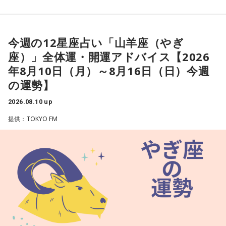
イラしたりしそうですが、大切な人に八つ当たりしないよう
心がけて。ストレス発散のために運動をすると◎ 汗を流すと
リフレッシュができて冷静に行動できそうです。
今週の12星座占い「山羊座（やぎ
★ワンポイントアドバイス★
座）」全体運・開運アドバイス【2026
パートナーや恋人との口喧嘩には特に気をつけて。カチンと
年8月10日（月）～8月16日（日）今週
くるようなことを言われたとしても、いっときの感情任せの
の運勢】
ものだと思い、聞き流せるようにしましょう。
2026.08.10 up
■監修者プロフィール：夏目みやび（なつめ・みやび）
提供：TOKYO FM
東京・池袋占い館セレーネ所属。メッセージ性の高い鑑定は
リピーターも多く、心の琴線に触れると話題に。占いや開運
で個性が輝けるような占いを発信中。Yahoo!占い「マザー占
術」など数多くのコンテンツもリリース。
Webサイト：
https://selene-uranai.com/
オンライン占いセレーネ：
https://online-uranai.jp/