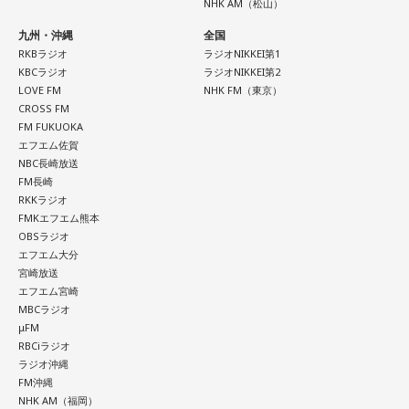
NHK AM（松山）
九州・沖縄
全国
RKBラジオ
ラジオNIKKEI第1
KBCラジオ
ラジオNIKKEI第2
LOVE FM
NHK FM（東京）
CROSS FM
FM FUKUOKA
エフエム佐賀
NBC長崎放送
FM長崎
RKKラジオ
FMKエフエム熊本
OBSラジオ
エフエム大分
宮崎放送
エフエム宮崎
MBCラジオ
μFM
RBCiラジオ
ラジオ沖縄
FM沖縄
NHK AM（福岡）