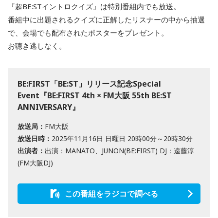
『超BE:STイントロクイズ』は特別番組内でも放送。
番組中に出題されるクイズに正解したリスナーの中から抽選
で、会場でも配布されたポスターをプレゼント。
お聴き逃しなく。
BE:FIRST「BE:ST」リリース記念Special
Event『BE:FIRST 4th × FM大阪 55th BE:ST
ANNIVERSARY』
放送局：
FM大阪
放送日時：
2025年11月16日 日曜日 20時00分～20時30分
出演者：
出演：MANATO、JUNON(BE:FIRST) DJ：遠藤淳
(FM大阪DJ)
この番組をラジコで調べる