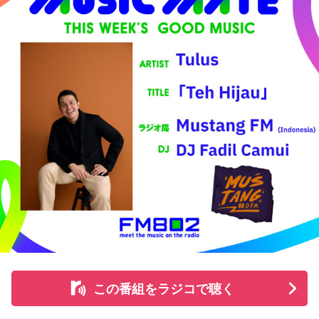
88.0 FM」で「AMクラス」というモーニングショーを担当し
ているDJ。
●そんなFadil Camuiの近況を伺うと…
Mustangでのラジオ出演に加えて、私はTikTokでもコンテン
ツを制作しています。最近では、「あざとアドバイス」「あ
ざと相談室」「あざとコーチング」といったシリーズ企画の
おかげで、アカウントが爆発的に伸びています！
誤解のないように言っておくと、ここで言う「あざと(あざと
い、茶目っ気のある)」は、誰かに媚びたりナンパしたりする
ことではありません。自信を持って、自分の雰囲気を大切に
し、ちょっぴり強気な姿勢で最高な自分を目指す、という意
味なんです。
人生を重く考えすぎず、みんなのテンションをあげて、本音
この番組をラジコで聴く
で話しながら成長をサポートする「Z世代の親友」だと思って