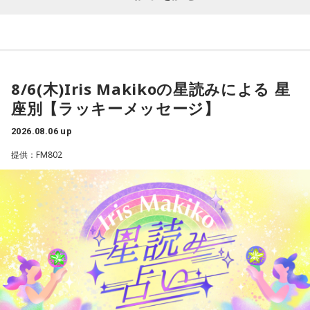
- * - * - * - * - * - * - * - * - * - * - * - * - * - * - * - * - * - * - *
インドネシアを代表するシンガーソングライターのひとりで
人生を重く考えすぎず、みんなのテンションをあげて、本音
- * - * - * - * - * - * - * - * - * - *
す。温かみのある歌声、ソウルフルなメロディ、そして心に
で話しながら成長をサポートする「Z世代の親友」だと思って
響く歌詞によって、インドネシア語がわからなくても心地よ
気軽に付き合ってくださいね。TikTokもぜひチェックしてみ
おひつじ座のアナタ：クローゼットを整理し、見直すと良い
く聴くことができます。
てください！とのこと。
流れが生み出せるかも。
Spotifyの月間リスナー数は1,700万人を超えており、トゥル
8/6(木)Iris Makikoの星読みによる 星
【DJ中島ヒロト】
スはインドネシアで最も再生されているアーティストのひと
座別【ラッキーメッセージ】
おうし座のアナタ：財布周りを軽くするとスッキリしそう。
日本でも伸ばそうとしてますね〜気になります〜！
りとなっています。全楽曲の総再生回数もSpotifyで50億回を
2026.08.06 up
突破しており、彼の音楽がいかに聴き手の心に響いているか
ふたご座のアナタ：スマホやSNSを整理してみましょう。
●そんなFadil Camuiに インドネシアの今、ホットなエンタ
を物語っています。
提供：FM802
メの話題は？と伺うと…
彼の楽曲はポップス、ジャズ、ソウル、そしてアコースティ
かに座のアナタ：冷蔵庫の中や食材を見直してみるといいか
ックの要素を融合させており、現代的でありながら時代を超
も。
最近、局内で最も大きな話題となっているのは、間違いなく
えた魅力を感じさせます。藤井風さんのようなアーティスト
Kanye West(カニエ・ウェスト）がインドネシアで初のパフ
が好きな方なら、きっとトゥルスの音楽も気に入っていただ
しし座のアナタ：もう卒業できることを見つけてみると良さ
ォーマンスを行うというニュースです！アナウンスを聞いた
けるはずです！とのこと。
そう。
とき、Mustangのスタッフ全員が大興奮でした！
さらにすごいのは、Ye(イェ)がジャカルタ最大級のイベント
●オススメしてくれた曲は、「Teh Hijau（テ・ヒジョウ / 緑
おとめ座のアナタ：デスクや机の上をリセットしてみるとい
会場で、巨大な地球儀の演出と360度のステージを使ってパ
茶）」
いかも。