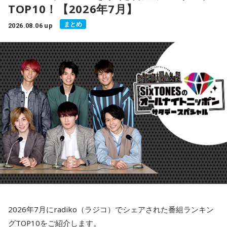
アーティスト：Tulus（トゥルス）
TOP10！【2026年7月】
おうし座のアナタ：財布周りを軽くするとスッキリしそう。
番組Xに、今日のMUSIC MATEの情報もポストしていますの
- * - * - * - * - * - * - * - * - * - * - * - * - * - * - * - * - * - * - *
まとめ
2026.08.06 up
インドネシアを代表するシンガーソングライターのひとりで
でぜひチェックしてください！
- * - * - * - * - * - * - * - * - * - *
ふたご座のアナタ：スマホやSNSを整理してみましょう。
す。温かみのある歌声、ソウルフルなメロディ、そして心に
Instagramも毎週更新中！
響く歌詞によって、インドネシア語がわからなくても心地よ
かに座のアナタ：冷蔵庫の中や食材を見直してみるといいか
こちらから
く聴くことができます。
も。
Spotifyの月間リスナー数は1,700万人を超えており、トゥル
802 RADIO MASTERS「MUSIC MATE」来週もお楽しみ
スはインドネシアで最も再生されているアーティストのひと
しし座のアナタ：もう卒業できることを見つけてみると良さ
に〜！
りとなっています。全楽曲の総再生回数もSpotifyで50億回を
そう。
突破しており、彼の音楽がいかに聴き手の心に響いているか
聴き逃した方はradikoのタイムフリーでぜひ。
おとめ座のアナタ：デスクや机の上をリセットしてみるとい
を物語っています。
いかも。
彼の楽曲はポップス、ジャズ、ソウル、そしてアコースティ
ックの要素を融合させており、現代的でありながら時代を超
てんびん座のアナタ：情報の取捨選択をして、気持ちを軽く
えた魅力を感じさせます。藤井風さんのようなアーティスト
しましょう。。
が好きな方なら、きっとトゥルスの音楽も気に入っていただ
けるはずです！とのこと。
2026年7月にradiko（ラジコ）でシェアされた番組ランキン
さそり座のアナタ：NOと言える勇気が、良いサインとなりそ
グTOP10をご紹介します。