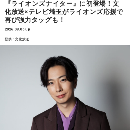
『ライオンズナイター』に初登場！文
に関連法案を提出する方針だという。
化放送×テレビ埼玉がライオンズ応援で
キャンベル
「毎日です。毎日やってるわけですね。日本で
再び強力タッグも！
寺島アナ
「食品の消費税1％に引き下げ、武者さん、これはど
は、関東大震災の翌年、1924年の9月1日に、一周忌と言いま
うご覧になってますか？」
すか、記念事業が東京で行われた時に、
2026.08.06 up
初めて1分間の黙祷というものがあり、そこから普及している
提供：文化放送
武者氏
「ようやくということですけど、私は非常に前向きな
ということです。
大変な第一歩だと思いますね。いよいよ本格的なサナエノミ
今、阪神淡路大震災の1月17日と東日本大震災の3.11、それ
クスが起動するというように期待しています」
から8月は6日と9日の二つの原爆の日に、必ず1分間の黙祷と
いうものがあります。
食料品を対象とすることで、幅広い層が減税の恩恵を受ける
一般にprayer（祈り）は、神に何か祈りを捧げて亡くなった
ことになるとみられている。ただ、財源の確保が進まない
方々の魂のために祈るということになるんですけど、日本の
と、中長期的な財政の悪化の懸念から、長期金利の上昇と円
その1分間の黙祷で、誰が何を思うかっていうことは別に規定
安が進んで、減税の効果と相殺するおそれがあるという指摘
がないんですね」
もされている。
武田
「そうですね」
政府が掲げる中低所得者への給付を加えた消費税の実質ゼロ
化は、財源に年間5兆円の穴をあけることになる。原油高など
キャンベル
「何を考えてもいいわけです。これはすごく大事