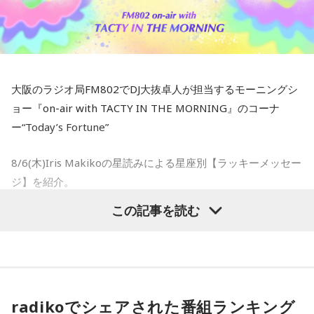
フォーマンスを行うということです。間違いなく素晴らしい
体験になるはずで、今から待ちきれません！
タイトルは爽やかに聴こえるかもしれませんが、この曲は虚
てんびん座のアナタ：情報の取捨選択をして、気持ちを軽く
それだけでなく、8月17日にはインドネシアが独立記念日を
しさや孤独を感じる瞬間から逃げ出すのではなく、その気持
しましょう。。
迎えるため、8月はいつも特別な月となっています。街全体が
ちを受け入れることをテーマにしています。明るく気分が晴
赤と白の国旗や華やかな装飾で彩られ、地域イベントや誰も
れやかになるようなメロディと、思慮深い思索に満ちた歌詞
さそり座のアナタ：NOと言える勇気が、良いサインとなりそ
大阪のラジオ局FM802でDJ大抜卓人が担当するモーニングシ
が楽しみにしている伝統的な競技大会で国中が活気づきま
によって、トゥルスは見事なコントラストを生み出してお
う。
ョー『on-air with TACTY IN THE MORNING』のコーナ
す。
り、心をホッと包み込みながらも聴きやすい楽曲に仕上がっ
ー“Today’s Fortune”
Mustangでも、インドネシアの素晴らしいアーティストたち
ています。とのこと。
いて座のアナタ：写真データの整理をしてみると良さそう。
と独立記念日の精神を称えるため、終日インドネシアの音楽
8/6(木)Iris Makikoの星読みによる星座別【ラッキーメッセー
【DJ中島ヒロト】
だけをオンエアしてこのお祝いに参加します！とのこと。
やぎ座のアナタ：使わないアプリを整理して軽くするといい
ジ】を紹介。
柔らかいアレンジで優しい歌声、素敵でした！
かも。
この記事を読む
【DJ中島ヒロト】
- * - * - * - * - * - * - * - * - * - * - * - * - * - * - * - * - * - * - *
●こんな感じで、毎週水曜のこの時間は各国のMUSIC MATE
8月中に行ってみたいですね〜！
みずがめ座のアナタ：未来のビジョンを描く時間を持つとい
- * - * - * - * - * - * - * - * - * - *
が登場します！
いかも。
●そして最後にFM802リスナーにオススメしたい、インドネ
おひつじ座のアナタ：クローゼットを整理し、見直すと良い
コーナーの感想もぜひ送ってくださいね〜お待ちしていま
シアのアーティストを教えてくれました！
うお座のアナタ：お気に入りの音楽で、気持ちをリセットし
流れが生み出せるかも。
radikoでシェアされた番組ランキング
す！
てみましょう。