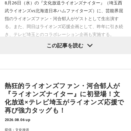
れない、つまり実際にNPTという世界の核拡散を防ぐための
8月26日（水）の『文化放送ライオンズナイター』（埼玉西
しい政策だと思いますが、残念ながらもう半年前に選挙に結
取り決めがそのまま無力と言いますか、止まってしまったと
武ライオンズvs北海道日本ハムファイターズ）に、芸能界屈
果が出ていたわけですから、もっと早くできれば尚のことよ
いう現実があるわけです。
指のライオンズファン・河合郁人がゲストとして生出演す
かったなと思いますね」
今回2月からアメリカがイランに対する攻撃、イランの核兵器
る。また、同日はライオンズ応援企画として、昨年に引き続
開発に関する問題が再燃されていて、アメリカが反対をする
き、テレビ埼玉とのコラボレーション企画も実施する。
という形で調印ができなかったことを受けて、今年の8月6日
この記事を読む
のこの式典があるということは、やっぱり思い出したいなと
埼玉に根差し、ライオンズを応援する文化放送。このたび、
思います」
芸能界屈指の熱狂的ライオンズファン・河合郁人をゲストに
迎え、ライオンズの熱戦を大いに盛り上げるほか、昨年につ
武田
「はい」
づき、今年もテレビ埼玉と、垣根を越えてライオンズを応援
する特別な一夜を届ける。
熱狂的ライオンズファン・河合郁人が
キャンベル
「で、今年の5月2日にニューヨークで行われた国
『ライオンズナイター』に初登場！文
連のその会議で、NGOの協議会が行われていまして、2024年
■河合郁人の“ガチ”なファン視点でライオンズの魅力を深掘
化放送×テレビ埼玉がライオンズ応援で
にノーベル平和賞を獲った日本の被団協（日本原水爆被害者
り！
再び強力タッグも！
団体協議会）で、去年事務局長になられた濱住治郎さんとい
当日、べルーナドームからお伝えする『文化放送ライオンズ
う方が演説をしているんです。
ナイター』では、河合が解説の辻発彦、実況の長谷川太アナ
2026.08.06 up
この濱住さんという方は、広島の胎内被爆者ということで、
ウンサーとともに、あふれるライオンズ愛やファンならでは
提供：文化放送