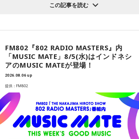
■番組公式YouTube：
この記事を読む
埼玉に根差し、ライオンズを応援する文化放送。このたび、
https://www.youtube.com/channel/UCJTMD1NbjemwvnSI
芸能界屈指の熱狂的ライオンズファン・河合郁人をゲストに
4zc-lcA
迎え、ライオンズの熱戦を大いに盛り上げるほか、昨年につ
■メールアドレス：
lions@joqr.net
づき、今年もテレビ埼玉と、垣根を越えてライオンズを応援
■番組X： @joqrlion
する特別な一夜を届ける。
FM802『802 RADIO MASTERS』内
「MUSIC MATE」8/5(水)はインドネシ
■河合郁人の“ガチ”なファン視点でライオンズの魅力を深掘
アのMUSIC MATEが登場！
り！
当日、べルーナドームからお伝えする『文化放送ライオンズ
2026.08.06 up
ナイター』では、河合が解説の辻発彦、実況の長谷川太アナ
提供：FM802
ウンサーとともに、あふれるライオンズ愛やファンならでは
の視点を交え、試合の見どころや選手の魅力を存分に語り尽
くす。ベルーナドームの熱気をそのままお届けする企画や、
放送後のデジタルコンテンツも展開する。
また、テレビ埼玉の応援番組『LIONS CHANNEL』との連動
企画も実施予定。河合の取材の裏側など、熱狂的ファンなら