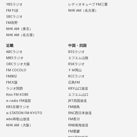
YBSラジオ
レディオキューブ FM三重
FM FUJI
NHK AM（名古屋）
SBCラジオ
FM長野
NHK AM（東京）
NHK AM（名古屋）
近畿
中国・四国
ABCラジオ
BSSラジオ
MBSラジオ
エフエム山陰
OBCラジオ大阪
RSKラジオ
FM COCOLO
ＦＭ岡山
FM802
RCCラジオ
FM大阪
広島FM
ラジオ関西
KRY山口放送
Kiss FM KOBE
エフエム山口
e-radio FM滋賀
JRT四国放送
KBS京都ラジオ
FM徳島
α-STATION FM KYOTO
RNC西日本放送
wbs和歌山放送
FM香川
NHK AM（大阪）
RNB南海放送
FM愛媛