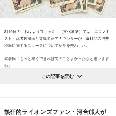
ことですし、その『Moment of Silence』は実は『Moment
of Prayer』、祈りの瞬間と
いうところから発展しているということがあります。
1940年にナチス・ドイツによるロンドンへの大規模攻撃・ブ
リッツクリークが
8月6日の「おはよう寺ちゃん」（文化放送）では、エコノミ
始まった時に、イギリスでは毎晩9時に1分間の『Moment of
スト・武者陵司氏と寺島尚正アナウンサーが、食料品の消費
Prayer』という
税率に関するニュースについて意見を交わした。
運動が始まったわけですね。夜9時に必ず1分間、全ての国民
武者氏「もっと早くできれば尚のことよかったなと思います
が平和を、勝利を、そして亡くなった人たちのその慰霊とい
ね」
うことを考えるということがずっと戦時中続いていたわけで
す。
この記事を読む
政府は5日の臨時閣議で、食料品の消費税率を来年4月から2
今もウクライナで、私は先月、現地で毎日体験しましたけれ
年間に限り、現在の8％から1％に引き下げる基本方針を決定
ども、朝の9時に、歩いている人、車に乗ってる人たちは全て
した。消費税率の引き下げは1989年に導入されて以来、初め
足を止め、車を止め、1分間の黙祷をすることがずっと4年間
てとなる。2029年度に「所得に連動したきめ細かな給付」制
続いているわけです」
度を本格導入するまでの「つなぎ」と位置付けられていて、
熱狂的ライオンズファン・河合郁人が
中低所得者の支援や物価高対策を目的とする。秋の臨時国会
武田
「毎日ですか！」