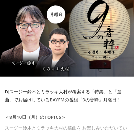
コーナーの感想もぜひ送ってくださいね〜お待ちしていま
す！
番組Xに、今日のMUSIC MATEの情報もポストしていますの
でぜひチェックしてください！
Instagramも毎週更新中！
こちらから
802 RADIO MASTERS「MUSIC MATE」来週もお楽しみ
に〜！
DJスージー鈴木とミラッキ大村が考案する「特集」と「選
聴き逃した方はradikoのタイムフリーでぜひ。
曲」でお届けしているBAYFMの番組『9の音粋』月曜日！
＜8月10日（月）のTOPICS＞
スージー鈴木とミラッキ大村の選曲を お楽しみいただいてい