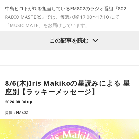
気軽に付き合ってくださいね。TikTokもぜひチェックしてみ
中島ヒロトがDJを担当しているFM802のラジオ番組『802
てください！とのこと。
RADIO MASTERS』では、毎週水曜 17:00〜17:10 にて
『MUSIC MATE』をお届けしています。
【DJ中島ヒロト】
EXPO 2025 大阪・関西万博の開催により、国内外のヒト、モ
日本でも伸ばそうとしてますね〜気になります〜！
この記事を読む
ノ、カルチャーの交差が一層活発となったここ大阪。そんな
●そんなFadil Camuiに インドネシアの今、ホットなエンタ
大阪のMUSIC STATION FM802が、各国／地域のMUSIC
メの話題は？と伺うと…
STATIONと連携し、その国のカルチャーや音楽を共有すると
いうコーナーです。
最近、局内で最も大きな話題となっているのは、間違いなく
毎週さまざまな国／地域のラジオ局で働く音楽を愛する仲間
8/6(木)Iris Makikoの星読みによる 星
Kanye West(カニエ・ウェスト）がインドネシアで初のパフ
＝MUSIC MATE が、現地の最新音楽情報を届けてくれま
座別【ラッキーメッセージ】
ォーマンスを行うというニュースです！アナウンスを聞いた
す！
とき、Mustangのスタッフ全員が大興奮でした！
2026.08.06 up
さらにすごいのは、Ye(イェ)がジャカルタ最大級のイベント
●8/5(水)の放送では、「インドネシア」のMUSIC MATEが登
提供：FM802
会場で、巨大な地球儀の演出と360度のステージを使ってパ
場！
フォーマンスを行うということです。間違いなく素晴らしい
インドネシアのMUSIC STATION「Mustang FM」のDJ Fadil
体験になるはずで、今から待ちきれません！