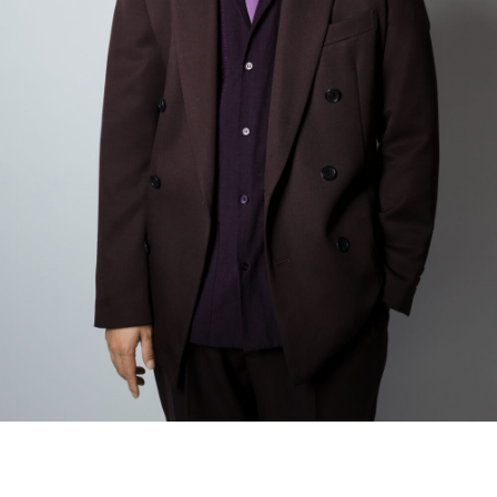
で原材料費の上昇が続いていて、これまで価格の転嫁を控え
なところでして、私たち一人一人が、今ここにいない人たち
てきた事業者が、減税を機に食料品の本体価格を値上げする
に対するストーリー、記憶だったり事実だったり、それを思
可能性もあるとしている。
い起こしながら共感をしたり、その人が経たであろう苦しみ
ですとか、それが何を意味するかということをこの1分間の中
寺島アナ
「消費税減税で財政悪化の懸念から円安に、値上げ
で思いを寄せるということが多いと思うんですね。少なくと
もあって、さらなるインフレに見舞われる、こんな指摘も出
も自分の経験としては、そういうことがとっても多いんで
ているのですが、このあたりは武者さん、どうお考えです
す。
か？」
ということで、この黙祷と、黙祷が捧げられている人々、そ
の時のその瞬間ですとか背景ですとか、そのことのストーリ
武者氏
「私は全く逆だと思いますね。いちばん消費者物価の
ーや表現、私たちはそれをどういうふうに受け止められてい
中でウエイトが高いのが食品ですよね。特に低所得層はエン
るかということはとても大事なことだと思います。
ゲル係数が高いですから、やはり食品の税率が7％引き下げら
で、今回この平和式典が行われ、史上最多の国が参加をして
れるというのはすごく大きな支援になると思いますね。それ
いるわけですけれども、これはとっても良いことだと思いま
に加えて、このところ物価が大きく上がりましたけど、その
す。けれど、この一つの背景として懸念すべきなのが、今年
いちばん大きな物価上昇も食品ですよね。ですから、そうい
の5月、ニューヨークの国連本部で開催された「核不拡散条約
った意味では、いちばん大事な、しかもいちばん高かった食
（NPT）再検討会議」が行われ、3回連続で成果文書が調印さ
品にいま直接影響する消費税減税というのは、いちばん望ま