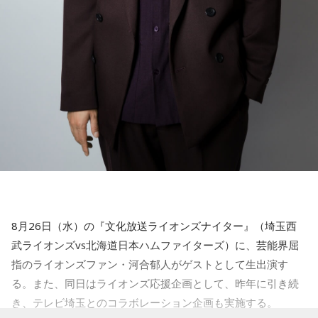
何であったかということを考え、これからの私たちの行動を
はその日の試合をしっかりとお届けします。
考える時に、とても重要なことだというふうに思います」
今からワクワクが止まりません！ 当日、よろしくお願いいた
します。
この後もロバート キャンベルさんは「原爆の日」に思うこと
を、自身の経験を基に語りました。
【番組概要】
■番組名：
『文化放送ライオンズナイター』
埼玉西武ライオンズvs北海道日本ハムファイターズ （ベル
ーナドーム）
■放送日時：2026年8月26日（水）午後5時50分～9時00分
（最大延長午後9時30分まで）
解説： 辻発彦（元埼玉西武ライオンズ監督）
8月26日（水）の『文化放送ライオンズナイター』（埼玉西
実況： 長谷川太（文化放送アナウンサー）
武ライオンズvs北海道日本ハムファイターズ）に、芸能界屈
ゲスト： 河合郁人
指のライオンズファン・河合郁人がゲストとして生出演す
■番組ページ：
る。また、同日はライオンズ応援企画として、昨年に引き続
https://www.joqr.co.jp/qr/program/lionsnighter/
き、テレビ埼玉とのコラボレーション企画も実施する。