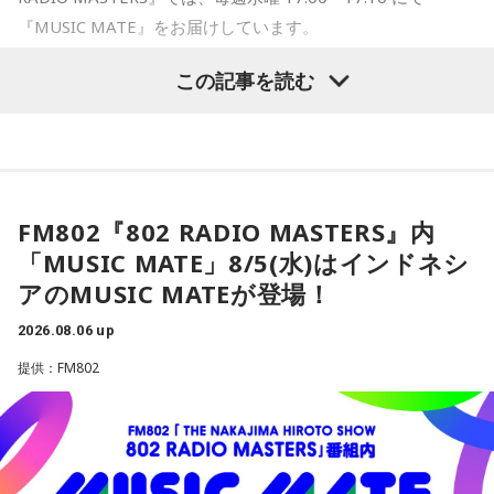
■番組名：
『MUSIC MATE』をお届けしています。
『文化放送ライオンズナイター』
EXPO 2025 大阪・関西万博の開催により、国内外のヒト、モ
埼玉西武ライオンズvs北海道日本ハムファイターズ （ベル
この記事を読む
ノ、カルチャーの交差が一層活発となったここ大阪。そんな
ーナドーム）
大阪のMUSIC STATION FM802が、各国／地域のMUSIC
■放送日時：2026年8月26日（水）午後5時50分～9時00分
STATIONと連携し、その国のカルチャーや音楽を共有すると
（最大延長午後9時30分まで）
いうコーナーです。
解説： 辻発彦（元埼玉西武ライオンズ監督）
毎週さまざまな国／地域のラジオ局で働く音楽を愛する仲間
実況： 長谷川太（文化放送アナウンサー）
FM802『802 RADIO MASTERS』内
＝MUSIC MATE が、現地の最新音楽情報を届けてくれま
ゲスト： 河合郁人
「MUSIC MATE」8/5(水)はインドネシ
す！
■番組ページ：
アのMUSIC MATEが登場！
https://www.joqr.co.jp/qr/program/lionsnighter/
●8/5(水)の放送では、「インドネシア」のMUSIC MATEが登
2026.08.06 up
■番組公式YouTube：
場！
提供：FM802
https://www.youtube.com/channel/UCJTMD1NbjemwvnSI
4zc-lcA
インドネシアのMUSIC STATION「Mustang FM」のDJ Fadil
■メールアドレス：
lions@joqr.net
Camuiから現地の最新情報が届きました。
■番組X： @joqrlion
●DJ Fadil Camuiは、インドネシアのラジオ局「Mustang