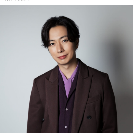
被爆された時にどういう状況にあったかっていう話をされま
の視点を交え、試合の見どころや選手の魅力を存分に語り尽
した。そして最後に、1982年に国連の大きな核不拡散の総会
くす。ベルーナドームの熱気をそのままお届けする企画や、
があったわけですけど、その時の当時の事務局の山口仙二さ
放送後のデジタルコンテンツも展開する。
んという方が『ノー・モア・ナガサキ、ノー・モア・ヒロシ
また、テレビ埼玉の応援番組『LIONS CHANNEL』との連動
マ、ノー・モア・ヒバクシャ』ということを叫んだことを、
企画も実施予定。河合の取材の裏側など、熱狂的ファンなら
濱住さんが継承して言ったわけですね。
ではの視点で紐解くライオンズの魅力を、テレビとラジオの
その『被爆者』という言葉が英語になるきっかけを、山口さ
双方から発信する（詳細は後日番組で発表）。
んが82年に作ったわけです」
＜河合郁人 コメント＞
武田
「そうですね」
『LIONS CHANNEL』MCの河合郁人です。このたび、文化放
送の『ライオンズナイター』にゲストとして参加させていた
キャンベル
「濱住さんは原爆で自分のお父さんを亡くしたわ
だきます。ものすごくうれしいです！ 子供の頃から家族で好
けですが、自分はお母さんの胎内にいたので、会ったことも
きなライオンズの魅力をしっかりとお伝えしつつ、ライオン
ない犠牲者のお父さんの話を非常に淡々と話したということ
ズ選手との交流話や、ライオンズファン芸能人との話など、
が、アメリカでもかなり報道されたわけですね。こういう一
普段は話せないことをたくさん話したいと思っています。そ
つ一つのストーリーというものが、私たちが思いを寄せる、
して、辻発彦さんと野球の練習をした話もできたらなと思っ
ここにいない人たちに慰霊をするとか、それからその戦争が
ています。辻さん覚えていらっしゃるかな？笑 もちろん1番