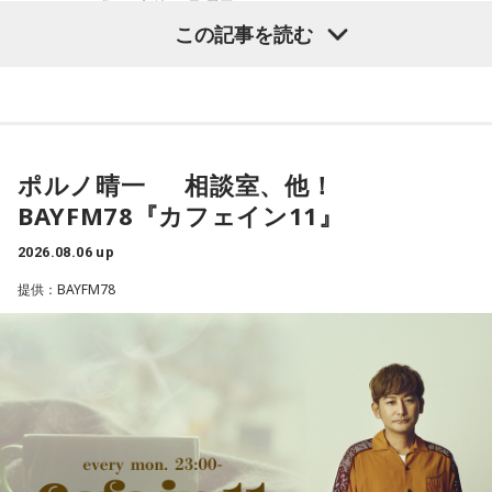
る BAYFM「9の音粋」月曜日
この記事を読む
8月10日は「いのちのうた」特集 月曜キュウオン、8月の恒例
企画。
音楽を通して「いのち」「生きること」について考える生放
送です。
全曲フルコーラス。お盆も忘れずにお聴きください。
ポルノ晴一 相談室、他！
BAYFM78『カフェイン11』
最新の放送を聴く
2026.08.06 up
提供：BAYFM78