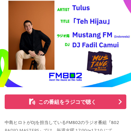
ではの視点で紐解くライオンズの魅力を、テレビとラジオの
双方から発信する（詳細は後日番組で発表）。
＜河合郁人 コメント＞
『LIONS CHANNEL』MCの河合郁人です。このたび、文化放
送の『ライオンズナイター』にゲストとして参加させていた
だきます。ものすごくうれしいです！ 子供の頃から家族で好
きなライオンズの魅力をしっかりとお伝えしつつ、ライオン
ズ選手との交流話や、ライオンズファン芸能人との話など、
普段は話せないことをたくさん話したいと思っています。そ
して、辻発彦さんと野球の練習をした話もできたらなと思っ
ています。辻さん覚えていらっしゃるかな？笑 もちろん1番
はその日の試合をしっかりとお届けします。
この番組をラジコで聴く
今からワクワクが止まりません！ 当日、よろしくお願いいた
します。
中島ヒロトがDJを担当しているFM802のラジオ番組『802
【番組概要】
RADIO MASTERS』では、毎週水曜 17:00〜17:10 にて