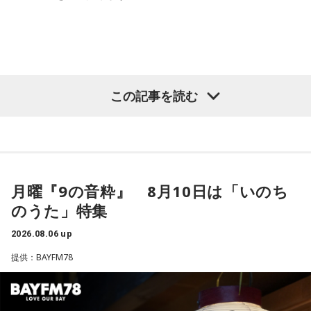
う。
●オススメしてくれた曲は、「Teh Hijau（テ・ヒジョウ / 緑
茶）」
いて座のアナタ：写真データの整理をしてみると良さそう。
タイトルは爽やかに聴こえるかもしれませんが、この曲は虚
やぎ座のアナタ：使わないアプリを整理して軽くするといい
しさや孤独を感じる瞬間から逃げ出すのではなく、その気持
この記事を読む
かも。
ちを受け入れることをテーマにしています。明るく気分が晴
れやかになるようなメロディと、思慮深い思索に満ちた歌詞
みずがめ座のアナタ：未来のビジョンを描く時間を持つとい
によって、トゥルスは見事なコントラストを生み出してお
いかも。
り、心をホッと包み込みながらも聴きやすい楽曲に仕上がっ
ています。とのこと。
うお座のアナタ：お気に入りの音楽で、気持ちをリセットし
月曜『9の音粋』 8月10日は「いのち
てみましょう。
のうた」特集
【DJ中島ヒロト】
柔らかいアレンジで優しい歌声、素敵でした！
2026.08.06 up
- * - * - * - * - * - * - * - * - * - * - * - * - * - * - * - * - * - * - *
提供：BAYFM78
- * - * - * - * - * - * - * - * - * - *
●こんな感じで、毎週水曜のこの時間は各国のMUSIC MATE
が登場します！