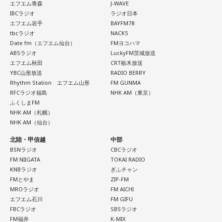
エフエム青森
J-WAVE
IBCラジオ
ラジオ日本
エフエム岩手
BAYFM78
tbcラジオ
NACK5
Date fm（エフエム仙台）
FMヨコハマ
ABSラジオ
LuckyFM茨城放送
エフエム秋田
CRT栃木放送
YBC山形放送
RADIO BERRY
Rhythm Station エフエム山形
FM GUNMA
RFCラジオ福島
NHK AM（東京）
ふくしまFM
NHK AM（札幌）
NHK AM（仙台）
北陸・甲信越
中部
BSNラジオ
CBCラジオ
FM NIIGATA
TOKAI RADIO
KNBラジオ
ぎふチャン
FMとやま
ZIP-FM
MROラジオ
FM AICHI
エフエム石川
FM GIFU
FBCラジオ
SBSラジオ
FM福井
K-MIX