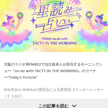
Camuiから現地の最新情報が届きました。
それだけでなく、8月17日にはインドネシアが独立記念日を
迎えるため、8月はいつも特別な月となっています。街全体が
●DJ Fadil Camuiは、インドネシアのラジオ局「Mustang
赤と白の国旗や華やかな装飾で彩られ、地域イベントや誰も
88.0 FM」で「AMクラス」というモーニングショーを担当し
が楽しみにしている伝統的な競技大会で国中が活気づきま
ているDJ。
す。
Mustangでも、インドネシアの素晴らしいアーティストたち
●そんなFadil Camuiの近況を伺うと…
と独立記念日の精神を称えるため、終日インドネシアの音楽
だけをオンエアしてこのお祝いに参加します！とのこと。
Mustangでのラジオ出演に加えて、私はTikTokでもコンテン
ツを制作しています。最近では、「あざとアドバイス」「あ
【DJ中島ヒロト】
ざと相談室」「あざとコーチング」といったシリーズ企画の
大阪のラジオ局FM802でDJ大抜卓人が担当するモーニングシ
8月中に行ってみたいですね〜！
おかげで、アカウントが爆発的に伸びています！
ョー『on-air with TACTY IN THE MORNING』のコーナ
誤解のないように言っておくと、ここで言う「あざと(あざと
ー“Today’s Fortune”
●そして最後にFM802リスナーにオススメしたい、インドネ
い、茶目っ気のある)」は、誰かに媚びたりナンパしたりする
シアのアーティストを教えてくれました！
8/6(木)Iris Makikoの星読みによる星座別【ラッキーメッセー
ことではありません。自信を持って、自分の雰囲気を大切に
ジ】を紹介。
し、ちょっぴり強気な姿勢で最高な自分を目指す、という意
アーティスト：Tulus（トゥルス）
味なんです。
この記事を読む