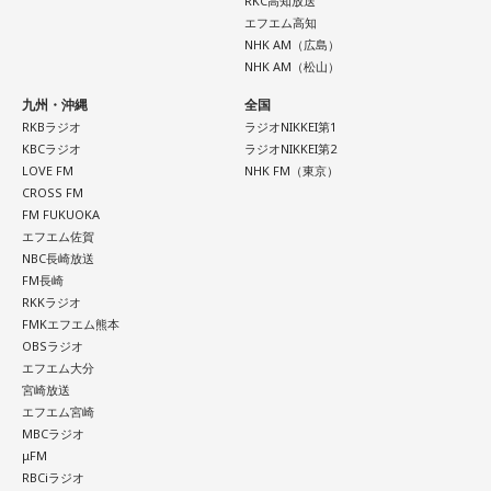
RKC高知放送
エフエム高知
NHK AM（広島）
NHK AM（松山）
九州・沖縄
全国
RKBラジオ
ラジオNIKKEI第1
KBCラジオ
ラジオNIKKEI第2
LOVE FM
NHK FM（東京）
CROSS FM
FM FUKUOKA
エフエム佐賀
NBC長崎放送
FM長崎
RKKラジオ
FMKエフエム熊本
OBSラジオ
エフエム大分
宮崎放送
エフエム宮崎
MBCラジオ
μFM
RBCiラジオ