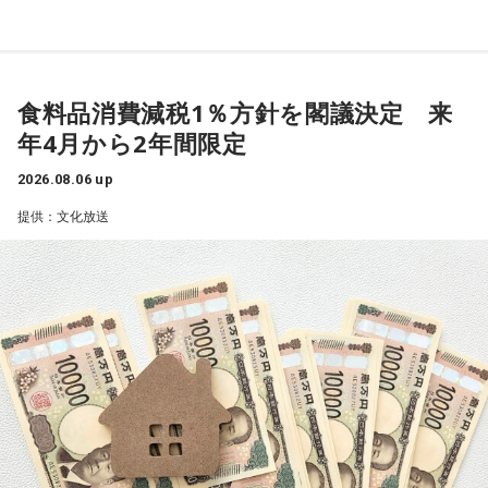
式典に臨み、挨拶を述べている最中です。で、注目されるの
が、非核三原則に触れるか触れないかということでして、先
ほど見ていましたら、非核三原則のことは『我が国では守っ
てきた』という趣旨のことをおっしゃっているわけです。そ
食料品消費減税1％方針を閣議決定 来
れが、これから堅持をするのか、それがどういうことなのか
年4月から2年間限定
という言及が
2026.08.06 up
なかったようです」
提供：文化放送
武田砂鉄
「はい」
キャンベル
「8時15分に1分間の黙祷がありました。この黙祷
の、日本や世界における歴史を振り返ってみると、実は日本
には独自のあり方というものがありまして。
私たちは『1分』という時間が、わりと共有されているわけで
すけれども、世界では、例えば私が育ったアメリカでは
『Moment of Silence』というふうに言われていて、時間が
決められていないんです。30秒だったり40秒だったりという