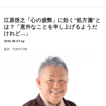
＜リスナーからの相談＞
遠山：リーガルリリーは、7月11日（土）に新曲「コニファ
私は精神科病棟で看護師として働いています。幻覚や妄想に
----------------------------------------------------
ー」を配信リリースしました。おめでとうございます。
より精神症状が不安定な患者さんから、暴言や暴力を振るわ
この日の放送をradikoタイムフリーで聴く
れることがあります。病気だからと割り切って仕事に就いて
※放送エリア外の方は、プレミアム会員の登録でご利用いた
江原啓之「心の疲弊」に効く“処方箋”と
ほのか・海：ありがとうございます。
いるのですが、心が疲れてきています。私生活は充実してお
だけます。
は？「意外なことを申し上げるようだ
り、夫と新しく家を建てるためにも仕事は辞められません。
----------------------------------------------------
潮：「コニファー」はテレビアニメ「これ描いて死ね」のエ
けれど…」
仕事がつらいからこそ私生活が充実する、幸せになるぞとい
ンディングテーマとなっています。
う気持ちで頑張ろうと思うのですが、患者さんと関わる上で
＜番組概要＞
2026.08.07 up
の心持ちについてアドバイスをいただけないでしょうか？
番組名：JA全農 COUNTDOWN JAPAN
遠山：テレビアニメの楽曲を手がけるのは初めてじゃないよ
提供：TOKYO FM
放送エリア：TOKYO FMをはじめとする、JFN全国38局ネッ
ね？
＜江原からの回答＞
ト
放送日時：毎週土曜 13:00～13:53
ほのか：はい。
――患者からの暴言や暴力に心が折れそうになりながらも、
パーソナリティ：遠山大輔（グランジ）、潮紗理菜
過酷な現場で奮闘する看護師の相談に対し、江原は「意外な
番組Webサイト：
https://www.tfm.co.jp/countdownjapan/
遠山：この楽曲はどこから作り始めました？
ことを申し上げるようだけれど……」と前置きした上で、具体
番組公式X：
@JA_CDJ
的なアドバイスを提示しました。
ほのか：「これ描いて死ね」は、マンガを描くことを題材に
した作品なんですけど、まずは原作を読みました。それで、0
江原：私はね、ちょっと意外なことを申し上げるようだけれ
から1にするときに、心のなかで薪をくべて火種を燃やしてい
ど、「体力」だと思います。やっぱり、ちゃんと食べて、よ
く。そして、風が吹いてめちゃめちゃ燃えていくみたいな。
く寝る。で、やっぱり看護師さんって不規則でしょう？ 夜勤
そういったものを絶やさずに「自分だけでやっていくぞ！」