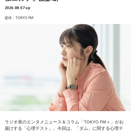
江原：やっぱり、集中力が欠けちゃうしね。だからご飯を食
2． こんなに水は必要なのか
べて、新しいお家を建てればまたよく寝られたりすると思う
2026.08.07 up
3． ひび割れなど壊れる心配はないか
けれど、そういう風な自分自身のメンテナンスというか、そ
4． どうやって放水しているのか
提供：TOKYO FM
れを大事にして、コンディションを常に最高に整えるという
ことであれば、もしかしたら悩んでいた時期は体調が不安定
【解説】
だったかもしれない。だって、普段だったら前向きにいける
この心理テストでわかることは、あなたの「我慢しすぎ・自
ところが、何かふと不安になっちゃったりするでしょう。
己主張ニガテ度」です。
例えば、小さいお子さんがいるときって、やっぱり楽しいけ
ダムの水は「溜め込んだ本音や感情」を暗示しています。ダ
れど身体がついていけないときって、ちょっと子育てが憂鬱
ムの何が気になったかで、あなたがなぜ言いたいことを飲み
になったりする時って出ちゃうじゃないですか。子どもの元
込んでしまうのか……その理由と、我慢の深さがわかります。
気な「キャー！」というのも、元気なときには「もう！」と
いうくらいで済むけれど、頭が痛いときはキツイもんね。そ
【解答】
ういうことなんですよね。
1．こぼれてしまわないか……我慢しすぎ度90％
自分の体力、コンディション。「元気」の「気」は中がお米
限界が気になったあなた。本音をギリギリまで溜め込んでい
（氣）だから、しっかり食べて、元気をつけていってくださ
ませんか。「嫌われるかも」という不安から、言葉を飲み込
い。それも、仕事のうちです。
み続けてきたのでは。でも、あなたが少し本音を見せても、
大切な人は離れていきません。小さな「イヤ」から、言葉に
ラジオ発のエンタメニュース＆コラム「TOKYO FM＋」がお
してみましょう。
パートナーの奥迫協子、パーソナリティの江原啓之
届けする「心理テスト」。今回は、「ダム」に関する心理テ