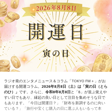
【解説】
この心理テストでわかることは、あなたの「我慢しすぎ・自
＊
己主張ニガテ度」です。
我慢できるのは、あなたが優しくて、まわりを思いやれる証
ダムの水は「溜め込んだ本音や感情」を暗示しています。ダ
拠です。あとは少しだけ、自分の本音も大切にしてあげまし
ムの何が気になったかで、あなたがなぜ言いたいことを飲み
ょう。
込んでしまうのか……その理由と、我慢の深さがわかります。
■監修者プロフィール：草彅健太（くさなぎ・けんた）
【解答】
東京池袋占い館セレーネ所属。メンタルケアカウンセラー。
鑑定件数は若い女性を中心に7,000件を超え、占いイベントや
1．こぼれてしまわないか……我慢しすぎ度90％
アプリの監修も手がける。また、イベントMCや声優としての
限界が気になったあなた。本音をギリギリまで溜め込んでい
活動もしており、芸能関係者からの依頼も多い。
ませんか。「嫌われるかも」という不安から、言葉を飲み込
Webサイト：
https://selene-uranai.com/
み続けてきたのでは。でも、あなたが少し本音を見せても、
YouTube：
https://youtu.be/UHrZuZcHTj4
大切な人は離れていきません。小さな「イヤ」から、言葉に
ラジオ発のエンタメニュース＆コラム「TOKYO FM＋」がお
してみましょう。
届けする開運コラム。
2026年8月8日（土）は「寅の日（とら
のひ）」
です。さらに、
令和8年8月8日
と「8」が並ぶ覚えや
2．こんなに必要なのか……我慢しすぎ度45％
すい日でもあり、縁起の良い日として注目を集めそうな日で
水の価値を気にしたあなた。裏を返せば、自分の意見に「言
もあります。「今日は開運日？」「財布を新調するのに向い
うほどの価値があるのかな」と、自信を持てずにいるのかも
ている？」「旅行や宝くじ購入の日に選ぶ人もいるって本
しれません。しかし、あなたの考えには、ちゃんと意味があ