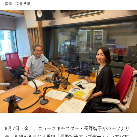
提供：文化放送
渡邉さんは、災害時には被災した住宅を訪問し、家屋修繕や
必要物品の販売を装って高額な契約を迫る悪質商法が発生す
る可能性があると説明しました。
さらに、被災者以外を狙う犯罪として、公的機関や災害支援
団体を装い、義援金や寄付金を名目に現金や電子マネーをだ
まし取る詐欺にも注意が必要と呼びかけました。
過去には、自宅を訪れて義援金を集める手口や、自治体職員
を名乗る電話による詐欺も確認されていることから、支援先
が信頼できる団体であるか十分確認することが重要です。
善意につけ込む手口に冷静な対応を
番組ではこのほかにも、「不要品を被災地へ送る」と言って
物品を持ち去るケースや、被災者の親族・知人を装い送金を
8月7日（金）、ニュースキャスター・長野智子がパーソナリ
求めるケースなど、過去に確認された手口も紹介されまし
ティを務めるラジオ番組「長野智子アップデート」（文化放