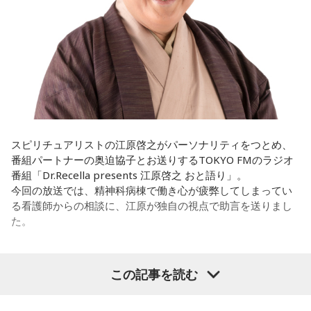
ときって、自分自身を分かってみたいから作るんじゃないか
演の）あのちゃんと鈴木福くんがめちゃくちゃ素晴らしかっ
なと思って、そういう曲を作りました。
たですけど、そういうドラマの音楽って、どう作っていく
の？
遠山：海ちゃんはどうですか？
ほのか：私も今回初めて関わらせてもらったんですけど、今
海：アニメでは、マンガ大好きな女の子が、同人誌とかを売
まで作ってきたライブでやる曲やバンドでやる曲の作り方と
るようなイベントに行って「自分でも描けるんだ！」と思っ
は全然違って……ドラマの映像にいかに没頭させるかが重要と
て、そこから自分で描き始めるんですけど、それが私自身の
いうか。リーガルリリーでは、音楽を聴いてほしくて作って
音楽体験とすごくつながっていて。
いるんですけれど、ドラマの音楽は、映像を観てもらわない
スピリチュアリストの江原啓之がパーソナリティをつとめ、
といけないので、逆に聴いてもらったらダメなんですよ。だ
番組パートナーの奥迫協子とお送りするTOKYO FMのラジオ
「あ、自分もバンドできるんだ」みたいな、そういうときの
から、音楽を通して真逆な作り方を体験できて、めちゃめち
番組「Dr.Recella presents 江原啓之 おと語り」。
ワクワク感のようなものが、いろんな不安や葛藤を飛び越え
ゃ面白かったです。
今回の放送では、精神科病棟で働き心が疲弊してしまってい
ちゃうみたいな、そういうバイタリティのある曲だなと思い
る看護師からの相談に、江原が独自の視点で助言を送りまし
ます。歌詞は自分と向き合っている部分も結構あるんですけ
た。
ど、音像がかなり爽やかなので、そういうものを飛び越えて
（左から）たかはしほのかさん、海さん
いくような“若さ”をすごく感じました。
パーソナリティの江原啓之
この記事を読む
次回8月8日（土）の放送は、シンガーソングライター・バー
チャルYouTuberのぼっちぼろまるさんをゲストに迎えてお届
◆新曲「コニファー」に込めた想い
けします。