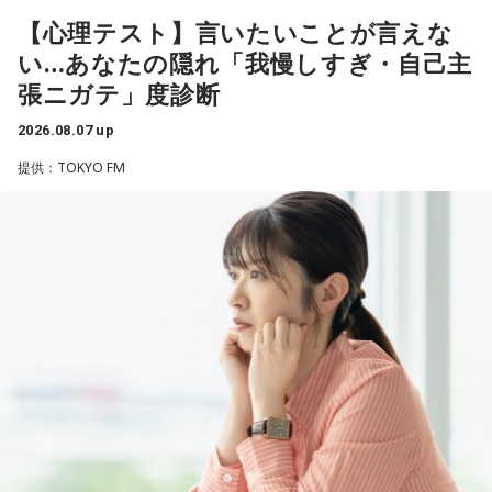
性を語ります。
れることがあります。病気だからと割り切って仕事に就いて
【心理テスト】言いたいことが言えな
「あ、自分もバンドできるんだ」みたいな、そういうときの
いるのですが、心が疲れてきています。私生活は充実してお
ワクワク感のようなものが、いろんな不安や葛藤を飛び越え
い…あなたの隠れ「我慢しすぎ・自己主
江原：やっぱり、集中力が欠けちゃうしね。だからご飯を食
り、夫と新しく家を建てるためにも仕事は辞められません。
ちゃうみたいな、そういうバイタリティのある曲だなと思い
張ニガテ」度診断
べて、新しいお家を建てればまたよく寝られたりすると思う
仕事がつらいからこそ私生活が充実する、幸せになるぞとい
ます。歌詞は自分と向き合っている部分も結構あるんですけ
けれど、そういう風な自分自身のメンテナンスというか、そ
う気持ちで頑張ろうと思うのですが、患者さんと関わる上で
ど、音像がかなり爽やかなので、そういうものを飛び越えて
2026.08.07 up
れを大事にして、コンディションを常に最高に整えるという
の心持ちについてアドバイスをいただけないでしょうか？
いくような“若さ”をすごく感じました。
ことであれば、もしかしたら悩んでいた時期は体調が不安定
提供：TOKYO FM
だったかもしれない。だって、普段だったら前向きにいける
＜江原からの回答＞
次回8月8日（土）の放送は、シンガーソングライター・バー
ところが、何かふと不安になっちゃったりするでしょう。
チャルYouTuberのぼっちぼろまるさんをゲストに迎えてお届
――患者からの暴言や暴力に心が折れそうになりながらも、
けします。
例えば、小さいお子さんがいるときって、やっぱり楽しいけ
過酷な現場で奮闘する看護師の相談に対し、江原は「意外な
れど身体がついていけないときって、ちょっと子育てが憂鬱
ことを申し上げるようだけれど……」と前置きした上で、具体
----------------------------------------------------
になったりする時って出ちゃうじゃないですか。子どもの元
的なアドバイスを提示しました。
この日の放送をradikoタイムフリーで聴く
気な「キャー！」というのも、元気なときには「もう！」と
※放送エリア外の方は、プレミアム会員の登録でご利用いた
いうくらいで済むけれど、頭が痛いときはキツイもんね。そ
江原：私はね、ちょっと意外なことを申し上げるようだけれ
だけます。
ういうことなんですよね。
ど、「体力」だと思います。やっぱり、ちゃんと食べて、よ
----------------------------------------------------
く寝る。で、やっぱり看護師さんって不規則でしょう？ 夜勤
自分の体力、コンディション。「元気」の「気」は中がお米
とかね。いろいろとシフトがあるから、身体のコンディショ
＜番組概要＞
（氣）だから、しっかり食べて、元気をつけていってくださ
ンを持っていくのがとっても大変だと思うの。
番組名：JA全農 COUNTDOWN JAPAN
い。それも、仕事のうちです。
放送エリア：TOKYO FMをはじめとする、JFN全国38局ネッ