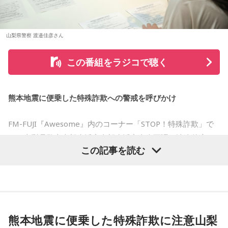
2026年8月8日は、「令和8年8月8日」と「8」が並ぶ印象的
大森：「ダーリン」で、本編ラストで花火が上がるというの
な日付です。
は結構すごいです。「ケセラセラ」って今まででも花火が上
山梨県警察 渡邉佳彦さん
がったりというか、大きい演出ってすごく親和性があると思
数字の「8」は、末広がりの形から縁起の良い数字として親し
うのだけれど。
まれており、開店日や記念日、イベントの開催日として選ば
この番組をラジコで聴く
れることもあります。
「ダーリン」でというのはやっぱりミュージックビデオがあ
あいう感じだったから、すごくみんな受け入れられるという
ただし、「8」が並ぶこと自体が暦上の吉日を意味するわけで
か良かったのかなと思うのだけれど。バラード曲で花火って
熊本地震に便乗した特殊詐欺への警戒を呼びかけ
はありません。
結構僕の中では「おー、そっかそうか」となって。演出チー
ムと話を進めていったんだよね！
FM-FUJI『Awesome』内のコーナー「STOP！特殊詐欺」で
2026年8月8日は、こうした縁起の良いイメージに加え、「寅
の日」が重なることから、例年以上に注目を集める可能性が
は、山梨県警察本部生活安全部生活安全企画課の渡邉佳彦さ
若井：めちゃくちゃ素敵だったね！
ある1日といえるでしょう。
この記事を読む
んを迎え、熊本地震の発生に便乗した悪質な犯罪への注意を
大森：プレイリストも公開されていますので、ぜひ聴いてほ
呼びかけました。
■「寅の日」をきっかけに、新しい一歩を踏み出してみよう
しいね！
番組では、被災された方々へのお見舞いの言葉とともに、大
2026年8月8日は、寅の日と先勝が重なる開運日です。さら
藤澤：楽しんでください！
に、「令和8年8月8日」と「8」が並ぶ覚えやすい日付である
規模災害が発生すると被災者の不安や善意につけ込む犯罪が
ことから、縁起を意識する人にとっても印象深い一日となり
熊本地震に便乗した特殊詐欺に注意山梨
増えるおそれがあることが紹介されました。
若井：ありがとう！
そうです。