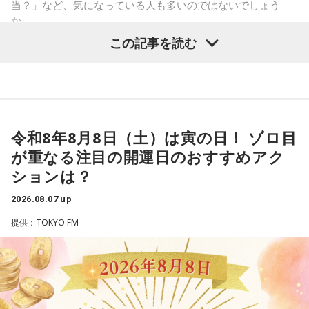
当？」など、気になっている人も多いのではないでしょう
ります。肩の力を抜いて、まずは思ったことを口にする練習
か。
から。
この記事を読む
寅の日は、古くから金運や旅立ちに縁起が良いとされる吉日
3．壊れる心配はないか……我慢しすぎ度70％
の1つです。今回は、
2026年8月8日の開運カレンダー
をもと
ダムが壊れないか気になったあなた。対立することで関係が
に、寅の日とはどんな日なのか、この日に向いているとされ
壊れるのを恐れ、その場を丸く収めるために本音を飲み込む
ることや、財布の新調、宝くじ購入などについて分かりやす
タイプです。ですが、健全なぶつかり合いは、関係をむしろ
く紹介します。
深めるもの。意見を伝えることは、わがままではないと考え
てみては。
令和8年8月8日（土）は寅の日！ ゾロ目
が重なる注目の開運日のおすすめアク
4．どうやって放水しているのか……我慢しすぎ度20％
■2026年8月8日はどんな日？
ションは？
上手な出し方を気にしたあなた。本音を出そうという意識は
しっかり持っているので、我慢しすぎは少なめです。ただ、
2026.08.07 up
2026年8月8日（土）・先勝
どう言えば角が立たないかを考えすぎて、タイミングを逃す
・寅の日
提供：TOKYO FM
ことも。完璧を意識しすぎず、素直に伝えてみるのがコツで
・令和8年8月8日のゾロ目
す。
・六曜「先勝」（午前中が吉とされる）
＊
「8」が並ぶことから縁起の良い日というイメージを持つ人も
いますが、暦の上では
寅の日
にあたるのが最大の特徴です。
我慢できるのは、あなたが優しくて、まわりを思いやれる証