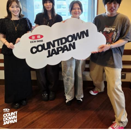
松尾：「みんなでたくさん遊んだ！」というわけではないん
から1にするときに、心のなかで薪をくべて火種を燃やしてい
ですけど、全員との絆がすごく深まった気がして。ギュッと
く。そして、風が吹いてめちゃめちゃ燃えていくみたいな。
し合ったり、一緒に食べ物を食べたり、常に笑い合っていた
そういったものを絶やさずに「自分だけでやっていくぞ！」
り、すごく関係性が深まりました。
みたいな気持ちと、私がお家で音楽を作っているとき
の……“色”かな？ その色がすごく一致している部分があったの
山下：いいな～。ステージ上でも、それがめっちゃ分かっ
で、今回はアニメのエンディングテーマとして曲を書かせて
た。
もらったんですけど、結構パーソナルな部分が出た作品にな
りました。
松尾：えー！ 本当ですか？
遠山：自分自身の内面をすごく辿って探っている曲ですよ
山下：すごく伝わった！
ね？
ほのか：はい。私は「自分自身を分かってみたい」という気
持ちで作品を作っていて、もしかしたら皆さんも何かを作る
パーソナリティの山下葉留花
ときって、自分自身を分かってみたいから作るんじゃないか
なと思って、そういう曲を作りました。
山下：しかも、今回のライブの演出がすごく良かったじゃ
遠山：海ちゃんはどうですか？
ん？
海：アニメでは、マンガ大好きな女の子が、同人誌とかを売
松尾：はい。