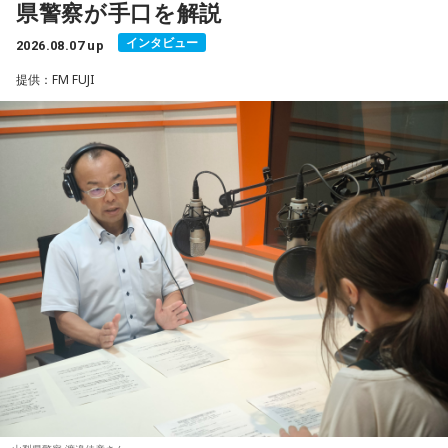
県警察が手口を解説
被災者を狙う悪質商法や義援金詐欺
一方で、暦は古くから受け継がれてきた考え方の一つであ
インタビュー
2026.08.07 up
（写真左から）Mrs. GREEN APPLE大森元貴、藤澤涼架、若
り、幸運や成功を約束するものではありません。
提供：FM FUJI
渡邉さんは、災害時には被災した住宅を訪問し、家屋修繕や
井滉斗
「新しい財布を使い始める」「旅行へ出発する」「新たな目
必要物品の販売を装って高額な契約を迫る悪質商法が発生す
標を立てる」など、自分にとって前向きな一歩を踏み出すき
る可能性があると説明しました。
っかけとして、無理のない範囲で暦を取り入れてみるのもよ
＜番組概要＞
いでしょう。
さらに、被災者以外を狙う犯罪として、公的機関や災害支援
番組名：SCHOOL OF LOCK!
放送日時：月曜～木曜 22:00～23:55／金曜 22:00～22:55
団体を装い、義援金や寄付金を名目に現金や電子マネーをだ
日々の暮らしを少し前向きにするヒントとして、2026年8月8
パーソナリティ：アンジー校長（アンジェリーナ1/3・
日の「寅の日」を過ごしてみてはいかがでしょうか。
まし取る詐欺にも注意が必要と呼びかけました。
Gacharic Spin）、たんぼ教頭（溝上たんぼ）
番組Webサイト：
https://www.tfm.co.jp/lock/
過去には、自宅を訪れて義援金を集める手口や、自治体職員
番組公式X：
@sol_info
を名乗る電話による詐欺も確認されていることから、支援先
が信頼できる団体であるか十分確認することが重要です。
善意につけ込む手口に冷静な対応を