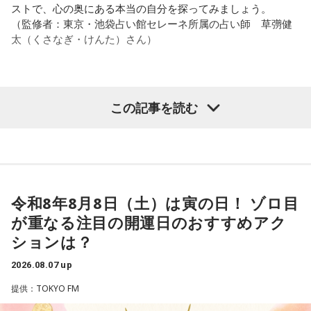
ストで、心の奥にある本当の自分を探ってみましょう。
2．こんなに必要なのか……我慢しすぎ度45％
（監修者：東京・池袋占い館セレーネ所属の占い師 草彅健
水の価値を気にしたあなた。裏を返せば、自分の意見に「言
太（くさなぎ・けんた）さん）
うほどの価値があるのかな」と、自信を持てずにいるのかも
●江原啓之 今夜の格言
しれません。しかし、あなたの考えには、ちゃんと意味があ
「フィジカルはスピリチュアルの基本です」
ります。肩の力を抜いて、まずは思ったことを口にする練習
から。
＜番組概要＞
【質問】
この記事を読む
番組名：Dr.Recella presents 江原啓之 おと語り
山奥の大きなダムを見学しているあなた。
3．壊れる心配はないか……我慢しすぎ度70％
放送日時：TOKYO FM／FM 大阪 毎週日曜 22:00～22:25、エ
目の前には、たっぷりと水をたたえた巨大なダムがそびえて
ダムが壊れないか気になったあなた。対立することで関係が
フエム山陰 毎週土曜 12:30～12:55
います。
壊れるのを恐れ、その場を丸く収めるために本音を飲み込む
出演者：江原啓之、奥迫協子
その景色を眺めていると、あなたはふとあることが気になり
タイプです。ですが、健全なぶつかり合いは、関係をむしろ
番組Webサイト：
https://www.tfm.co.jp/oto/
ました。
深めるもの。意見を伝えることは、わがままではないと考え
さて、あなたが気になったのはどんなことですか？
てみては。
令和8年8月8日（土）は寅の日！ ゾロ目
次の中から近いものを1つ選んでください。
が重なる注目の開運日のおすすめアク
4．どうやって放水しているのか……我慢しすぎ度20％
1． 水がこぼれてしまうことはないのか
ションは？
上手な出し方を気にしたあなた。本音を出そうという意識は
2． こんなに水は必要なのか
しっかり持っているので、我慢しすぎは少なめです。ただ、
2026.08.07 up
3． ひび割れなど壊れる心配はないか
どう言えば角が立たないかを考えすぎて、タイミングを逃す
4． どうやって放水しているのか
提供：TOKYO FM
ことも。完璧を意識しすぎず、素直に伝えてみるのがコツで
す。