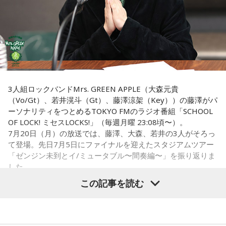
フスタイルに合わせて、無理のない範囲で取り入れるとよい
藤澤：そうだよね！
一方で、宝くじの当選を保証するものではありません。「縁
でしょう。
起の良い日に買いたい」という気持ちから、暦を参考にする
大森：「ダーリン」で、本編ラストで花火が上がるというの
人もいるという考え方です。
■令和8年8月8日の「8」が並ぶ日に注目が集まる理由
は結構すごいです。「ケセラセラ」って今まででも花火が上
がったりというか、大きい演出ってすごく親和性があると思
■2026年8月8日に旅行へ行くのは？
2026年8月8日は、「令和8年8月8日」と「8」が並ぶ印象的
うのだけれど。
な日付です。
寅の日は、「千里行って千里帰る」という言い伝えから、旅
「ダーリン」でというのはやっぱりミュージックビデオがあ
行や出張にも縁起が良い日とされています。
3人組ロックバンドMrs. GREEN APPLE（大森元貴
数字の「8」は、末広がりの形から縁起の良い数字として親し
あいう感じだったから、すごくみんな受け入れられるという
（Vo/Gt）、若井滉斗（Gt）、藤澤涼架（Key））の藤澤がパ
まれており、開店日や記念日、イベントの開催日として選ば
か良かったのかなと思うのだけれど。バラード曲で花火って
夏休み期間中ということもあり、旅行や帰省を予定している
ーソナリティをつとめるTOKYO FMのラジオ番組「SCHOOL
れることもあります。
結構僕の中では「おー、そっかそうか」となって。演出チー
人にとっては、暦を意識するきっかけになるかもしれませ
OF LOCK! ミセスLOCKS!」（毎週月曜 23:08頃〜）。
ムと話を進めていったんだよね！
ん。
7月20日（月）の放送では、藤澤、大森、若井の3人がそろっ
ただし、「8」が並ぶこと自体が暦上の吉日を意味するわけで
て登場。先日7月5日にファイナルを迎えたスタジアムツアー
はありません。
若井：めちゃくちゃ素敵だったね！
もちろん、安全な旅行のためには、天候や交通情報を確認
「ゼンジン未到とイ/ミュータブル〜間奏編〜」を振り返りま
し、余裕を持ったスケジュールを立てることが何より大切で
した。
2026年8月8日は、こうした縁起の良いイメージに加え、「寅
大森：プレイリストも公開されていますので、ぜひ聴いてほ
す。
この記事を読む
の日」が重なることから、例年以上に注目を集める可能性が
しいね！
ある1日といえるでしょう。
■2026年8月8日に向いているとされること
Mrs. GREEN APPLE大森元貴
藤澤：楽しんでください！
■「寅の日」をきっかけに、新しい一歩を踏み出してみよう
2026年8月8日は、寅の日と先勝が重なる日です。暦を意識す