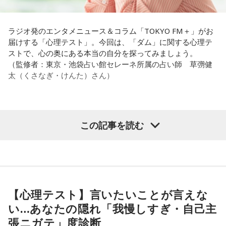
これ、ばかにならなくて、私、いつもフィジカルとスピリチ
ト
ュアルというものは、いつも同じく同等に思わなきゃダメだ
放送日時：毎週土曜 13:00～13:53
パートナーの奥迫協子、パーソナリティの江原啓之
と言っているんです。昔から「健全な身体に健全な精神宿
ラジオ発のエンタメニュース＆コラム「TOKYO FM＋」がお
パーソナリティ：遠山大輔（グランジ）、潮紗理菜
る」って言いますでしょう？
届けする「心理テスト」。今回は、「ダム」に関する心理テ
番組Webサイト：
https://www.tfm.co.jp/countdownjapan/
ストで、心の奥にある本当の自分を探ってみましょう。
番組公式X：
@JA_CDJ
それは、例えばご病気の方とかはダメだとか、そういう風に
●江原啓之 今夜の格言
（監修者：東京・池袋占い館セレーネ所属の占い師 草彅健
差別しているわけではなくてね。私達、コンディションが良
「フィジカルはスピリチュアルの基本です」
太（くさなぎ・けんた）さん）
いと心のコンディションも良くなりません？ やっぱり、寝不
足のときってちょっとネガティブになっちゃったり、笑顔が
＜番組概要＞
ちょっと欠けちゃったりね。
番組名：Dr.Recella presents 江原啓之 おと語り
放送日時：TOKYO FM／FM 大阪 毎週日曜 22:00～22:25、エ
【質問】
この記事を読む
やっぱり、この世に生きている限りは、フィジカルなことっ
フエム山陰 毎週土曜 12:30～12:55
山奥の大きなダムを見学しているあなた。
てすごく大事なんですよね。だから、よりスピリチュアルを
出演者：江原啓之、奥迫協子
目の前には、たっぷりと水をたたえた巨大なダムがそびえて
発揮したいと思う場合には、フィジカルをとても大切にする
番組Webサイト：
https://www.tfm.co.jp/oto/
います。
ということが大事だと思うんですよね。
その景色を眺めていると、あなたはふとあることが気になり
ました。
――精神力を支えるのは徹底した体調管理であると説く江
さて、あなたが気になったのはどんなことですか？
【心理テスト】言いたいことが言えな
原。さらに、日常生活におけるコンディションづくりの重要
次の中から近いものを1つ選んでください。
い…あなたの隠れ「我慢しすぎ・自己主
性を語ります。
1． 水がこぼれてしまうことはないのか
張ニガテ」度診断