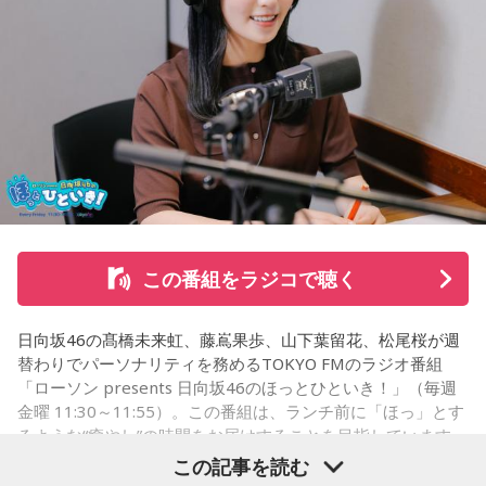
そして、今秋には初のアジアツアーの開催が決定していま
す。
遠山：僕は「惡の華」が好きで、（テレビドラマ版ではW主
演の）あのちゃんと鈴木福くんがめちゃくちゃ素晴らしかっ
たですけど、そういうドラマの音楽って、どう作っていく
の？
ほのか：私も今回初めて関わらせてもらったんですけど、今
まで作ってきたライブでやる曲やバンドでやる曲の作り方と
は全然違って……ドラマの映像にいかに没頭させるかが重要と
いうか。リーガルリリーでは、音楽を聴いてほしくて作って
この番組をラジコで聴く
いるんですけれど、ドラマの音楽は、映像を観てもらわない
といけないので、逆に聴いてもらったらダメなんですよ。だ
日向坂46の髙橋未来虹、藤嶌果歩、山下葉留花、松尾桜が週
から、音楽を通して真逆な作り方を体験できて、めちゃめち
替わりでパーソナリティを務めるTOKYO FMのラジオ番組
ゃ面白かったです。
「ローソン presents 日向坂46のほっとひといき！」（毎週
金曜 11:30～11:55）。この番組は、ランチ前に「ほっ」とす
るような“癒やし”の時間をお届けすることを目指しています
（左から）たかはしほのかさん、海さん
が、たまに（？）脱線してしまう番組です。7月31日（金）
この記事を読む
の放送は、山下と松尾の2人でお届け！ ここでは、松尾が7月