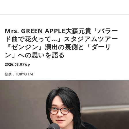
の1つです。今回は、
2026年8月8日の開運カレンダー
をもと
に、寅の日とはどんな日なのか、この日に向いているとされ
一方で、「戻る」という意味合いから、結婚や結納などのお
ることや、財布の新調、宝くじ購入などについて分かりやす
祝い事には向かないとする考え方もあります。暦の解釈には
く紹介します。
流派や地域による違いもあるため、一つの目安として参考に
するとよいでしょう。
Mrs. GREEN APPLE大森元貴「バラー
ド曲で花火って…」スタジアムツアー
■2026年8月8日に財布を新調するのはあり？
■2026年8月8日はどんな日？
『ゼンジン』演出の裏側と「ダーリ
ン」への思いを語る
寅の日は、お金に関する縁起の良い日として知られているこ
2026年8月8日（土）・先勝
とから、財布を購入したり、使い始めたりするタイミングと
・寅の日
2026.08.07 up
して選ぶ人もいます。
・令和8年8月8日のゾロ目
提供：TOKYO FM
・六曜「先勝」（午前中が吉とされる）
「お金が無事に戻ってくる」という言い伝えに由来するもの
で、開運アクションとして親しまれている考え方です。
「8」が並ぶことから縁起の良い日というイメージを持つ人も
いますが、暦の上では
寅の日
にあたるのが最大の特徴です。
ただし、財布を新調したからといって金運の上昇が保証され
るわけではありません。あくまでも縁起担ぎとして取り入れ
また、六曜は
先勝
で、一般的には午前中が吉、午後は控えめ
られている習慣です。
に過ごすのが良いという考え方があります。
■2026年8月8日に宝くじを買うのは？
■寅の日とは？