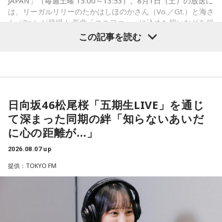
JAPAN」（毎週土曜 13:00～13:53）。8月1日（土）の放送に
は、リーガルリリーのたかはしほのかさん（Vo.／Gt.）と海さ
ん（Ba.）が登場！ 新曲「コニファー」に込めた想いなどを伺
いました。
この記事を読む
（左から）潮紗理菜、たかはしほのかさん、海さん、遠山大
輔
日向坂46松尾桜「五期生LIVE」を通じ
て深まった同期の絆「知らないあいだ
◆“真逆な作り方”で楽曲制作
に心の距離が…」
リーガルリリーは高校在学時から注目を集め、国内大型ロッ
2026.08.07 up
クフェスにも多数出演するだけでなく、アメリカで開催され
提供：TOKYO FM
た世界最大級の音楽フェスティバル「SXSW（サウス・バイ・
サウスウエスト）」の出演や中国ツアーの開催など、海外で
のライブも経験。そのほか、2019年公開の映画「惡の華」で
は主題歌と劇中歌を担当し、今年4月から放送されたテレビド
ラマ版「惡の華」では、たかはしほのかさんが劇伴を担当。