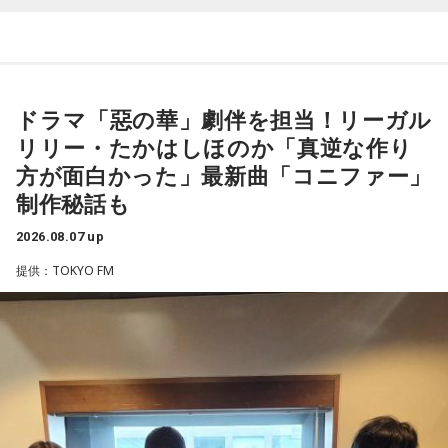
15日、16日に開催された日向坂46「五期生LIVE」の感想を語
った模様をお届けします。
◆新曲「コニファー」に込めた想い
遠山：リーガルリリーは、7月11日（土）に新曲「コニファ
ドラマ「惡の華」劇伴を担当！リーガル
ー」を配信リリースしました。おめでとうございます。
パーソナリティの松尾桜
リリー・たかはしほのか「真逆な作り
ほのか・海：ありがとうございます。
方が面白かった」最新曲「コニファー」
松尾：7月15日、16日におこなわれた「五期生LIVE」にお越
制作秘話も
しいただいたファンの皆さん。そして、配信で見てくださっ
潮：「コニファー」はテレビアニメ「これ描いて死ね」のエ
たファンの皆さん。本当にありがとうございました！
ンディングテーマとなっています。
2026.08.07 up
山下：お疲れさまー（拍手）！
遠山：テレビアニメの楽曲を手がけるのは初めてじゃないよ
提供：TOKYO FM
ね？
松尾：ありがとうございます！ 五期生だけのライブが去年の
「新参者 二〇二五 LIVE at THEATER MILANO-Za」以来だっ
ほのか：はい。
たんですけど、「五期生LIVE」が始まってから、知らないあ
いだに心の距離が縮まっていたというか。
遠山：この楽曲はどこから作り始めました？
山下：うわあ素敵！
ほのか：「これ描いて死ね」は、マンガを描くことを題材に
した作品なんですけど、まずは原作を読みました。それで、0