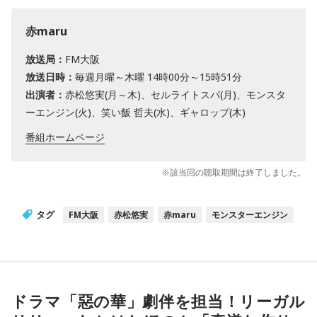
赤maru
放送局：
FM大阪
放送日時：
毎週月曜～木曜 14時00分～15時51分
出演者：
赤松悠実(月～木)、セルライトスパ(月)、モンスタ
ーエンジン(火)、笑い飯 哲夫(水)、ギャロップ(木)
番組ホームページ
※該当回の聴取期間は終了しました。
タグ
FM大阪
赤松悠実
赤maru
モンスターエンジン
ドラマ「惡の華」劇伴を担当！リーガル