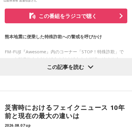
番組ではこのほかにも、「不要品を被災地へ送る」と言って
山梨県警察 渡邉佳彦さん
物品を持ち去るケースや、被災者の親族・知人を装い送金を
この番組をラジコで聴く
求めるケースなど、過去に確認された手口も紹介されまし
た。
熊本地震に便乗した特殊詐欺への警戒を呼びかけ
被災地を支援したいという善意は大切ですが、その気持ちを
悪用する犯罪から身を守るためには、相手の身元や支援団体
FM-FUJI『Awesome』内のコーナー「STOP！特殊詐欺」で
の正当性を確認し、不審に感じた場合はすぐに相談すること
は、山梨県警察本部生活安全部生活安全企画課の渡邉佳彦さ
が大切です。
この記事を読む
んを迎え、熊本地震の発生に便乗した悪質な犯罪への注意を
呼びかけました。
番組では、災害時だからこそ冷静な判断を心掛け、自分自身
だけでなく家族や周囲の人とも声を掛け合いながら特殊詐欺
番組では、被災された方々へのお見舞いの言葉とともに、大
の被害を防いでほしいと呼びかけました。
規模災害が発生すると被災者の不安や善意につけ込む犯罪が
災害時におけるフェイクニュース 10年
増えるおそれがあることが紹介されました。
気になる方は、radikoのタイムフリーで放送をチェックして
前と現在の最大の違いは
みてください。
被災者を狙う悪質商法や義援金詐欺
2026.08.07 up