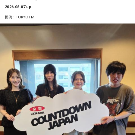
クフェスにも多数出演するだけでなく、アメリカで開催され
留花、松尾桜）
＜番組概要＞
2026.08.07 up
た世界最大級の音楽フェスティバル「SXSW（サウス・バイ・
放送日時：毎週金曜 11:30～11:55
番組名：JA全農 COUNTDOWN JAPAN
提供：TOKYO FM
サウスウエスト）」の出演や中国ツアーの開催など、海外で
番組Webサイト：
https://www.tfm.co.jp/hitoiki/
放送エリア：TOKYO FMをはじめとする、JFN全国38局ネッ
のライブも経験。そのほか、2019年公開の映画「惡の華」で
番組公式X：
@hot_hitoiki46
ト
は主題歌と劇中歌を担当し、今年4月から放送されたテレビド
放送日時：毎週土曜 13:00～13:53
ラマ版「惡の華」では、たかはしほのかさんが劇伴を担当。
パーソナリティ：遠山大輔（グランジ）、潮紗理菜
そして、今秋には初のアジアツアーの開催が決定していま
番組Webサイト：
https://www.tfm.co.jp/countdownjapan/
す。
番組公式X：
@JA_CDJ
遠山：僕は「惡の華」が好きで、（テレビドラマ版ではW主
演の）あのちゃんと鈴木福くんがめちゃくちゃ素晴らしかっ
たですけど、そういうドラマの音楽って、どう作っていく
の？
ほのか：私も今回初めて関わらせてもらったんですけど、今
まで作ってきたライブでやる曲やバンドでやる曲の作り方と
は全然違って……ドラマの映像にいかに没頭させるかが重要と
いうか。リーガルリリーでは、音楽を聴いてほしくて作って
いるんですけれど、ドラマの音楽は、映像を観てもらわない
といけないので、逆に聴いてもらったらダメなんですよ。だ