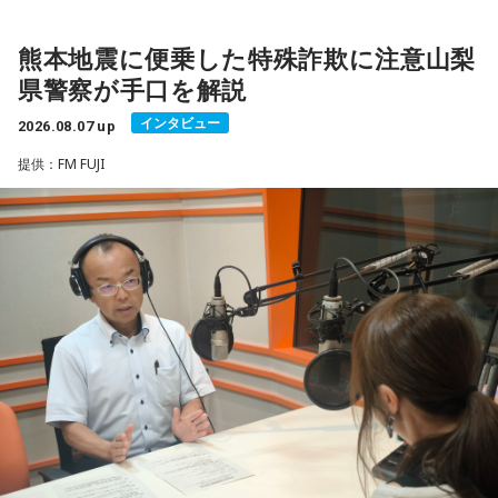
若井：ありがとう！
る人の中には、次のような予定をこの日に合わせる人もいま
2026年8月8日は、寅の日と先勝が重なる開運日です。さら
す。
＜リスナーからのメッセージ＞
に、「令和8年8月8日」と「8」が並ぶ覚えやすい日付である
熊本地震に便乗した特殊詐欺に注意山梨
ミセス先生、こんばんは！ 7月5日のファイナルに参戦しまし
ことから、縁起を意識する人にとっても印象深い一日となり
県警察が手口を解説
・財布を新調する、または使い始める
た！ 私にとって初めての「ゼンジン」シリーズだったので、
（写真左から）Mrs. GREEN APPLE大森元貴、藤澤涼架、若
そうです。
・銀行口座を開設する
参加できて本当に良かったです。演奏が本当にかっこよく
インタビュー
2026.08.07 up
井滉斗
・旅行や帰省、出張へ出発する
て、ずっと感動していました。特に「ダーリン」と「ケセラ
一方で、暦は古くから受け継がれてきた考え方の一つであ
・資格の勉強や新しい習い事を始める
提供：FM FUJI
セラ」の時の花火は相性が良すぎて、思わず泣いてしまいま
り、幸運や成功を約束するものではありません。
・神社へ参拝する
した。帰り道もプレイリストを聴きながら帰っていたのです
・仕事や趣味の新たな目標を立てる
がその余韻でまたウルウルしてしまいました。最高の景色と
＜番組概要＞
「新しい財布を使い始める」「旅行へ出発する」「新たな目
最高の演奏を、本当にありがとうございました。（埼玉県 18
番組名：SCHOOL OF LOCK!
標を立てる」など、自分にとって前向きな一歩を踏み出すき
また、六曜の「先勝」は一般的に
午前中が吉
とされているた
歳 女の子）
放送日時：月曜～木曜 22:00～23:55／金曜 22:00～22:55
っかけとして、無理のない範囲で暦を取り入れてみるのもよ
め、大切な予定を入れる場合は午前中を選ぶという考え方も
パーソナリティ：アンジー校長（アンジェリーナ1/3・
いでしょう。
あります。
＊
Gacharic Spin）、たんぼ教頭（溝上たんぼ）
番組Webサイト：
https://www.tfm.co.jp/lock/
日々の暮らしを少し前向きにするヒントとして、2026年8月8
なお、これらは古くから伝わる暦の考え方であり、運気の上
大森：ありがとうございます！ 花火すごかったですね！
番組公式X：
@sol_info
日の「寅の日」を過ごしてみてはいかがでしょうか。
昇や成果を保証するものではありません。自分の予定やライ
フスタイルに合わせて、無理のない範囲で取り入れるとよい
若井：すごかったよ！ ステージからの景色も花火も最高でし
でしょう。
たけれど。
■令和8年8月8日の「8」が並ぶ日に注目が集まる理由
藤澤：そうだよね！