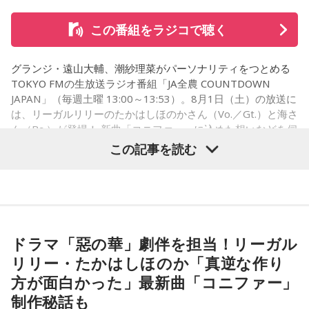
るようなイベントに行って「自分でも描けるんだ！」と思っ
て、そこから自分で描き始めるんですけど、それが私自身の
山下：そのなかでも、一人ひとりが光っているのは当然なん
この番組をラジコで聴く
音楽体験とすごくつながっていて。
だけど、みんなで通じ合っている感じがすごくした。
「あ、自分もバンドできるんだ」みたいな、そういうときの
グランジ・遠山大輔、潮紗理菜がパーソナリティをつとめる
松尾：うれしいです、ありがとうございます！
ワクワク感のようなものが、いろんな不安や葛藤を飛び越え
TOKYO FMの生放送ラジオ番組「JA全農 COUNTDOWN
ちゃうみたいな、そういうバイタリティのある曲だなと思い
JAPAN」（毎週土曜 13:00～13:53）。8月1日（土）の放送に
ます。歌詞は自分と向き合っている部分も結構あるんですけ
は、リーガルリリーのたかはしほのかさん（Vo.／Gt.）と海さ
パーソナリティの山下葉留花と松尾桜
ど、音像がかなり爽やかなので、そういうものを飛び越えて
ん（Ba.）が登場！ 新曲「コニファー」に込めた想いなどを伺
いくような“若さ”をすごく感じました。
いました。
この記事を読む
次回8月8日（土）の放送は、シンガーソングライター・バー
----------------------------------------------------
チャルYouTuberのぼっちぼろまるさんをゲストに迎えてお届
この日の放送をradikoタイムフリーで聴く
（左から）潮紗理菜、たかはしほのかさん、海さん、遠山大
けします。
※放送エリア外の方は、プレミアム会員の登録でご利用いた
輔
だけます。
----------------------------------------------------
ドラマ「惡の華」劇伴を担当！リーガル
----------------------------------------------------
この日の放送をradikoタイムフリーで聴く
リリー・たかはしほのか「真逆な作り
※放送エリア外の方は、プレミアム会員の登録でご利用いた
◆“真逆な作り方”で楽曲制作
＜番組概要＞
方が面白かった」最新曲「コニファー」
だけます。
番組名：ローソン presents 日向坂46のほっとひといき！
----------------------------------------------------
制作秘話も
リーガルリリーは高校在学時から注目を集め、国内大型ロッ
パーソナリティ：日向坂46（髙橋未来虹、藤嶌果歩、山下葉