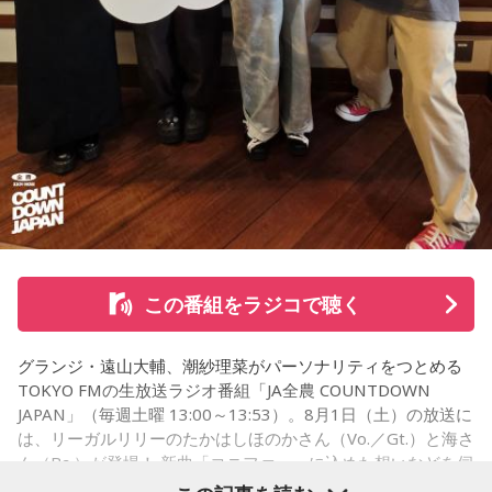
から、音楽を通して真逆な作り方を体験できて、めちゃめち
ゃ面白かったです。
（左から）たかはしほのかさん、海さん
◆新曲「コニファー」に込めた想い
遠山：リーガルリリーは、7月11日（土）に新曲「コニファ
ー」を配信リリースしました。おめでとうございます。
この番組をラジコで聴く
ほのか・海：ありがとうございます。
グランジ・遠山大輔、潮紗理菜がパーソナリティをつとめる
潮：「コニファー」はテレビアニメ「これ描いて死ね」のエ
TOKYO FMの生放送ラジオ番組「JA全農 COUNTDOWN
ンディングテーマとなっています。
JAPAN」（毎週土曜 13:00～13:53）。8月1日（土）の放送に
は、リーガルリリーのたかはしほのかさん（Vo.／Gt.）と海さ
遠山：テレビアニメの楽曲を手がけるのは初めてじゃないよ
ん（Ba.）が登場！ 新曲「コニファー」に込めた想いなどを伺
ね？
いました。