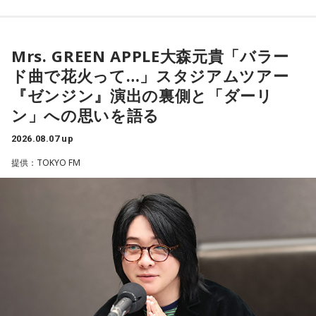
するとよいでしょう。
■2026年8月8日に向いているとされること
■2026年8月8日に財布を新調するのはあり？
＜リスナーからのメッセージ＞
Mrs. GREEN APPLE大森元貴「バラー
2026年8月8日は、寅の日と先勝が重なる日です。暦を意識す
ミセス先生、こんばんは！ 7月5日のファイナルに参戦しまし
寅の日は、お金に関する縁起の良い日として知られているこ
ド曲で花火って…」スタジアムツアー
る人の中には、次のような予定をこの日に合わせる人もいま
た！ 私にとって初めての「ゼンジン」シリーズだったので、
とから、財布を購入したり、使い始めたりするタイミングと
す。
『ゼンジン』演出の裏側と「ダーリ
参加できて本当に良かったです。演奏が本当にかっこよく
して選ぶ人もいます。
て、ずっと感動していました。特に「ダーリン」と「ケセラ
ン」への思いを語る
・財布を新調する、または使い始める
セラ」の時の花火は相性が良すぎて、思わず泣いてしまいま
「お金が無事に戻ってくる」という言い伝えに由来するもの
・銀行口座を開設する
2026.08.07 up
した。帰り道もプレイリストを聴きながら帰っていたのです
で、開運アクションとして親しまれている考え方です。
・旅行や帰省、出張へ出発する
がその余韻でまたウルウルしてしまいました。最高の景色と
提供：TOKYO FM
・資格の勉強や新しい習い事を始める
最高の演奏を、本当にありがとうございました。（埼玉県 18
ただし、財布を新調したからといって金運の上昇が保証され
・神社へ参拝する
歳 女の子）
るわけではありません。あくまでも縁起担ぎとして取り入れ
・仕事や趣味の新たな目標を立てる
られている習慣です。
＊
また、六曜の「先勝」は一般的に
午前中が吉
とされているた
■2026年8月8日に宝くじを買うのは？
め、大切な予定を入れる場合は午前中を選ぶという考え方も
大森：ありがとうございます！ 花火すごかったですね！
あります。
寅の日は、金運にまつわる吉日として紹介されることが多い
若井：すごかったよ！ ステージからの景色も花火も最高でし
ため、宝くじを購入するタイミングとして意識する人もいま
なお、これらは古くから伝わる暦の考え方であり、運気の上
たけれど。
す。
昇や成果を保証するものではありません。自分の予定やライ