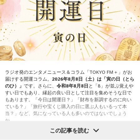
拠です。あとは少しだけ、自分の本音も大切にしてあげまし
また、六曜は
先勝
で、一般的には午前中が吉、午後は控えめ
ょう。
に過ごすのが良いという考え方があります。
■監修者プロフィール：草彅健太（くさなぎ・けんた）
■寅の日とは？
東京池袋占い館セレーネ所属。メンタルケアカウンセラー。
鑑定件数は若い女性を中心に7,000件を超え、占いイベントや
寅の日とは、12日に一度巡ってくる吉日
です。
アプリの監修も手がける。また、イベントMCや声優としての
活動もしており、芸能関係者からの依頼も多い。
虎は古くから「千里行って千里帰る」という言い伝えがあ
Webサイト：
https://selene-uranai.com/
り、「出ていったものが無事に戻ってくる」と考えられてき
YouTube：
https://youtu.be/UHrZuZcHTj4
ました。そのため、お金や旅に関する縁起の良い日として親
ラジオ発のエンタメニュース＆コラム「TOKYO FM＋」がお
しまれています。
届けする開運コラム。
2026年8月8日（土）は「寅の日（とら
のひ）」
です。さらに、
令和8年8月8日
と「8」が並ぶ覚えや
このことから、寅の日は次のようなタイミングに選ぶ人もい
すい日でもあり、縁起の良い日として注目を集めそうな日で
ます。
もあります。「今日は開運日？」「財布を新調するのに向い
ている？」「旅行や宝くじ購入の日に選ぶ人もいるって本
・財布を新調する
当？」など、気になっている人も多いのではないでしょう
・財布を使い始める
か。
・銀行口座を開設する
この記事を読む
・旅行や出張へ出発する
寅の日は、古くから金運や旅立ちに縁起が良いとされる吉日
・新しい挑戦を始める