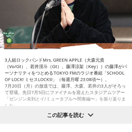
寅の日は、金運にまつわる吉日として紹介されることが多い
寅の日とは、12日に一度巡ってくる吉日
です。
ため、宝くじを購入するタイミングとして意識する人もいま
す。
虎は古くから「千里行って千里帰る」という言い伝えがあ
り、「出ていったものが無事に戻ってくる」と考えられてき
一方で、宝くじの当選を保証するものではありません。「縁
ました。そのため、お金や旅に関する縁起の良い日として親
起の良い日に買いたい」という気持ちから、暦を参考にする
しまれています。
人もいるという考え方です。
このことから、寅の日は次のようなタイミングに選ぶ人もい
■2026年8月8日に旅行へ行くのは？
3人組ロックバンドMrs. GREEN APPLE（大森元貴
ます。
（Vo/Gt）、若井滉斗（Gt）、藤澤涼架（Key））の藤澤がパ
寅の日は、「千里行って千里帰る」という言い伝えから、旅
ーソナリティをつとめるTOKYO FMのラジオ番組「SCHOOL
・財布を新調する
行や出張にも縁起が良い日とされています。
OF LOCK! ミセスLOCKS!」（毎週月曜 23:08頃〜）。
・財布を使い始める
7月20日（月）の放送では、藤澤、大森、若井の3人がそろっ
・銀行口座を開設する
夏休み期間中ということもあり、旅行や帰省を予定している
て登場。先日7月5日にファイナルを迎えたスタジアムツアー
・旅行や出張へ出発する
人にとっては、暦を意識するきっかけになるかもしれませ
「ゼンジン未到とイ/ミュータブル〜間奏編〜」を振り返りま
・新しい挑戦を始める
ん。
した。
この記事を読む
一方で、「戻る」という意味合いから、結婚や結納などのお
もちろん、安全な旅行のためには、天候や交通情報を確認
祝い事には向かないとする考え方もあります。暦の解釈には
し、余裕を持ったスケジュールを立てることが何より大切で
流派や地域による違いもあるため、一つの目安として参考に
Mrs. GREEN APPLE大森元貴
す。