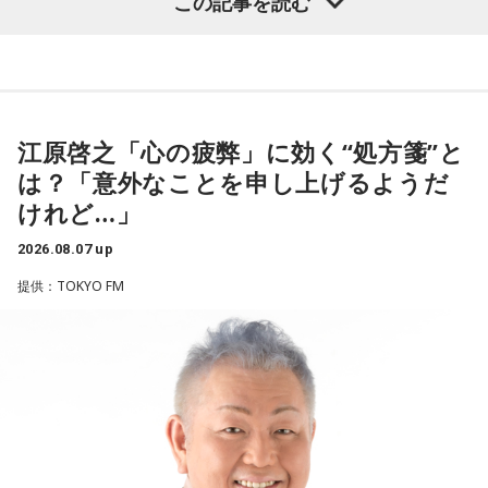
この記事を読む
ほのか：はい。
遠山：この楽曲はどこから作り始めました？
（左から）潮紗理菜、たかはしほのかさん、海さん、遠山大
輔
ほのか：「これ描いて死ね」は、マンガを描くことを題材に
江原啓之「心の疲弊」に効く“処方箋”と
した作品なんですけど、まずは原作を読みました。それで、0
から1にするときに、心のなかで薪をくべて火種を燃やしてい
は？「意外なことを申し上げるようだ
く。そして、風が吹いてめちゃめちゃ燃えていくみたいな。
◆“真逆な作り方”で楽曲制作
けれど…」
そういったものを絶やさずに「自分だけでやっていくぞ！」
みたいな気持ちと、私がお家で音楽を作っているとき
リーガルリリーは高校在学時から注目を集め、国内大型ロッ
2026.08.07 up
の……“色”かな？ その色がすごく一致している部分があったの
クフェスにも多数出演するだけでなく、アメリカで開催され
提供：TOKYO FM
で、今回はアニメのエンディングテーマとして曲を書かせて
た世界最大級の音楽フェスティバル「SXSW（サウス・バイ・
もらったんですけど、結構パーソナルな部分が出た作品にな
サウスウエスト）」の出演や中国ツアーの開催など、海外で
りました。
のライブも経験。そのほか、2019年公開の映画「惡の華」で
は主題歌と劇中歌を担当し、今年4月から放送されたテレビド
遠山：自分自身の内面をすごく辿って探っている曲ですよ
ラマ版「惡の華」では、たかはしほのかさんが劇伴を担当。
ね？
そして、今秋には初のアジアツアーの開催が決定していま
す。
ほのか：はい。私は「自分自身を分かってみたい」という気
持ちで作品を作っていて、もしかしたら皆さんも何かを作る
遠山：僕は「惡の華」が好きで、（テレビドラマ版ではW主