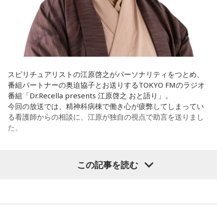
とかね。いろいろとシフトがあるから、身体のコンディショ
みたいな気持ちと、私がお家で音楽を作っているとき
ンを持っていくのがとっても大変だと思うの。
の……“色”かな？ その色がすごく一致している部分があったの
で、今回はアニメのエンディングテーマとして曲を書かせて
これ、ばかにならなくて、私、いつもフィジカルとスピリチ
もらったんですけど、結構パーソナルな部分が出た作品にな
ュアルというものは、いつも同じく同等に思わなきゃダメだ
りました。
と言っているんです。昔から「健全な身体に健全な精神宿
る」って言いますでしょう？
遠山：自分自身の内面をすごく辿って探っている曲ですよ
スピリチュアリストの江原啓之がパーソナリティをつとめ、
ね？
番組パートナーの奥迫協子とお送りするTOKYO FMのラジオ
それは、例えばご病気の方とかはダメだとか、そういう風に
番組「Dr.Recella presents 江原啓之 おと語り」。
差別しているわけではなくてね。私達、コンディションが良
ほのか：はい。私は「自分自身を分かってみたい」という気
今回の放送では、精神科病棟で働き心が疲弊してしまってい
いと心のコンディションも良くなりません？ やっぱり、寝不
持ちで作品を作っていて、もしかしたら皆さんも何かを作る
る看護師からの相談に、江原が独自の視点で助言を送りまし
足のときってちょっとネガティブになっちゃったり、笑顔が
ときって、自分自身を分かってみたいから作るんじゃないか
た。
ちょっと欠けちゃったりね。
なと思って、そういう曲を作りました。
やっぱり、この世に生きている限りは、フィジカルなことっ
遠山：海ちゃんはどうですか？
パーソナリティの江原啓之
てすごく大事なんですよね。だから、よりスピリチュアルを
この記事を読む
発揮したいと思う場合には、フィジカルをとても大切にする
海：アニメでは、マンガ大好きな女の子が、同人誌とかを売
ということが大事だと思うんですよね。
るようなイベントに行って「自分でも描けるんだ！」と思っ
＜リスナーからの相談＞
て、そこから自分で描き始めるんですけど、それが私自身の
――精神力を支えるのは徹底した体調管理であると説く江
私は精神科病棟で看護師として働いています。幻覚や妄想に
音楽体験とすごくつながっていて。
原。さらに、日常生活におけるコンディションづくりの重要
より精神症状が不安定な患者さんから、暴言や暴力を振るわ