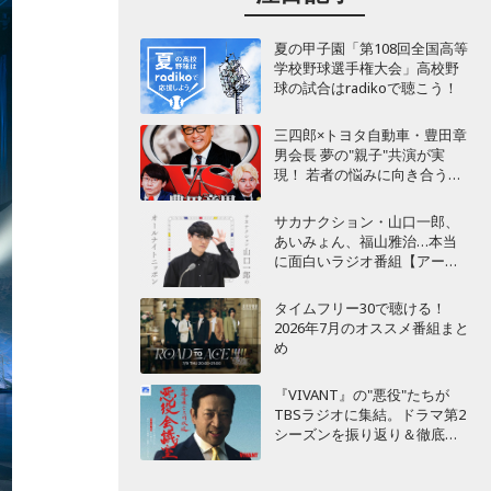
夏の甲子園「第108回全国高等
学校野球選手権大会」高校野
球の試合はradikoで聴こう！
三四郎×トヨタ自動車・豊田章
男会長 夢の"親子"共演が実
現！ 若者の悩みに向き合うポ
ッドキャスト番組が始動
サカナクション・山口一郎、
あいみょん、福山雅治…本当
に面白いラジオ番組【アーテ
ィスト編】
タイムフリー30で聴ける！
2026年7月のオススメ番組まと
め
『VIVANT』の"悪役"たちが
TBSラジオに集結。ドラマ第2
シーズンを振り返り＆徹底考
察！