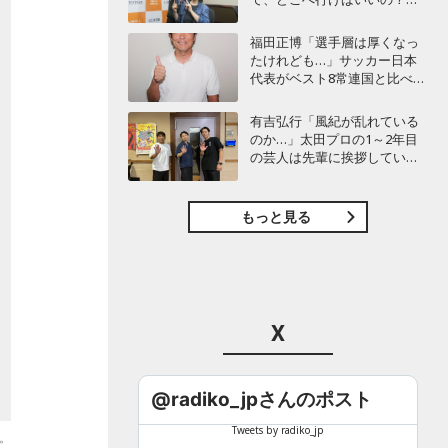
45周年の新曲に込めた“花は咲
く”のメッセージ
福田正博「選手層は厚くなっ
たけれども…」サッカー日本
代表がベスト8常連国と比べて
足りないものとは？
有吉弘行「風紀が乱れている
のか…」太田プロの1～2年目
の芸人は先輩に挨拶していな
い!? 青色1号カミムラが言及
もっと見る
X
@radiko_jpさんのポスト
Tweets by radiko_jp
。