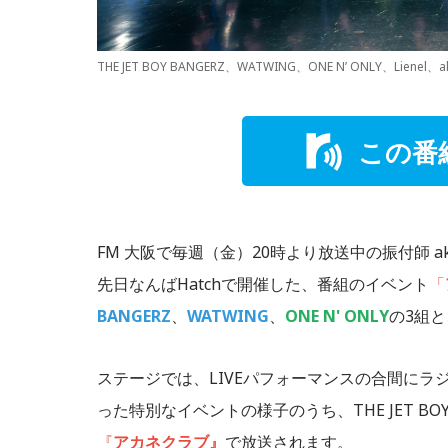
THE JET BOY BANGERZ、WATWING、ONE N’ ONLY、Liene
この番
FM 大阪で毎週（金）20時より放送中の振付師 aka
先日なんばHatchで開催した、番組のイベント
「
BANGERZ
、
WATWING
、
ONE N' ONLY
の3組
ステージでは、LIVEパフォーマンスの合間に
った特別なイベントの様子のうち、THE JET BOY
『
アカネクラブ』
で放送されます。