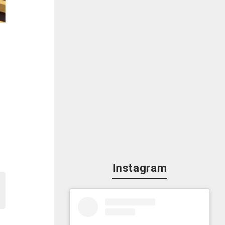
迎
Instagram
ク