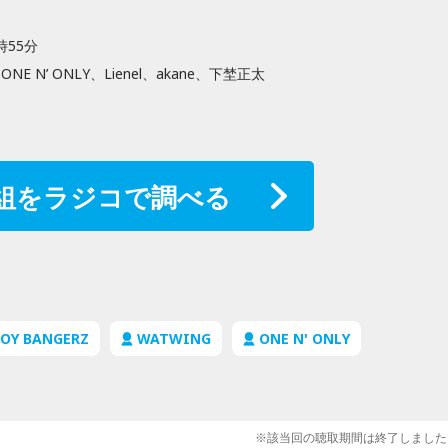
時55分
、ONE N’ ONLY、Lienel、akane、下埜正太
組をラジコで調べる
BOY BANGERZ
WATWING
ONE N' ONLY
※該当回の聴取期間は終了しました