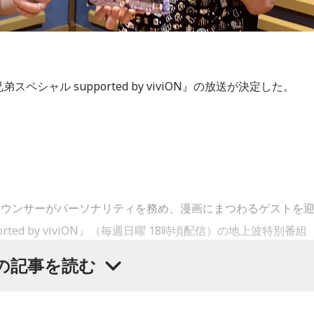
シャル supported by viviON』の放送が決定した。
ナウンサーがパーソナリティを務め、漫画にまつわるゲストを
ed by viviON』（毎週日曜 18時頃配信）の地上波特別番組
出演する。
の記事を読む
グでの出演となり、「宇宙兄弟」誕生のエピソードや「キャラ