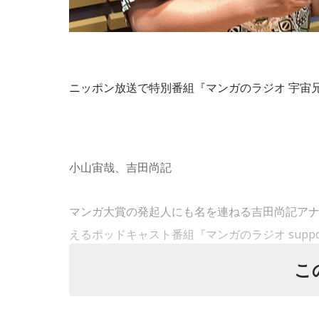
ニッポン放送で特別番組『マンガのラジオ 宇宙兄弟スペ
小山宙哉、吉田尚記
マンガ大賞の発起人にも名を連ねる吉田尚記ア
えるポッドキャスト番組『マンガのラジオ support
で、 「宇宙兄弟」の漫画家・小山宙哉がゲスト
こ
18年に及ぶ「宇宙兄弟」の連載完結のタイミン