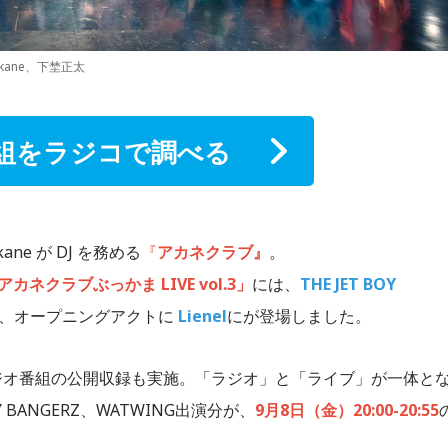
l、akane、下埜正太
組をラジコで調べる
ne が DJ を務める
『
アカネクラブ』
。
アカネクラブぶっかま LIVE vol.3」
には、
THE JET BOY
と、オープニングアクトに
Lienel
にが登場しました。
ラジオ番組の公開収録も実施。「ラジオ」と「ライブ」が一体と
 BANGERZ、WATWING出演分が、
9月8日（金）20:00-20:55