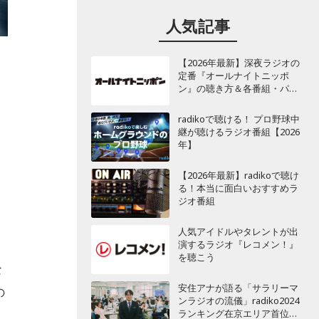
人気記事
【2026年最新】深夜ラジオの
定番『オールナイトニッポ
ン』の聴き方＆各番組・パー
ソナリティ一覧
radikoで聴ける！ プロ野球中
継が聴けるラジオ番組【2026
年】
【2026年最新】radikoで聴け
る！本当に面白いおすすめラ
ジオ番組
人気アイドルやタレントが出
演するラジオ『レコメン！』
を聴こう
な
安住アナが語る「サラリーマ
の
ンラジオの流儀」radiko2024
ランキング在京エリア首位