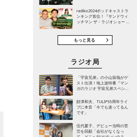
TBSラジオ『安住紳一郎の日
曜天国』インタビュー
radiko2024ポッドキャストラ
ンキング首位！『サンドウィ
ッチマン ザ・ラジオショー サ
タデー』インタビュー
もっと見る
ラジオ局
「宇宙兄弟」の小山宙哉がゲ
スト出演！地上波特番『マン
ガのラジオ 宇宙兄弟スペシャ
ル 』
財津和夫、TULIP55周年ライ
ブに本音「今でも迷ってるん
です」
伍代夏子、デビュー当時の苦
労を回顧「会社がなくなっ
て、どこへ行けばいいの？」