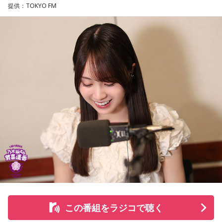
して、全国の乗馬施設に繋げたり、ホースセラピーで活躍す
提供：TOKYO FM
る道を探すなど、馬たちの“第二の馬生”を支えている。
施設で話を聞いた菅井は、「そういう場所があってよかった
な、素晴らしい素敵な取り組みだなと実際に行かせていただ
いて思いました」と感想を述べ、競走生活を終えた馬たちが
新たな役割を得られる環境の大切さを実感したという。
また、菅井は競馬の仕事をきっかけにTCCの活動を知ったそ
うで、東京都内にある「BafunYasai TCC CAFE」にも訪れた
ことがあるという。そこで新鮮な野菜を味わったり馬関連グ
ッズを購入した経験を紹介し、店舗での利用が馬たちの支援
につながることから、興味を持った人へ足を運ぶことを呼び
かけた。
さらに、ホースセラピーについても自身の経験を交えて語っ
この番組をラジコで聴く
た。大学時代に所属していた馬術部では、地域の子どもたち