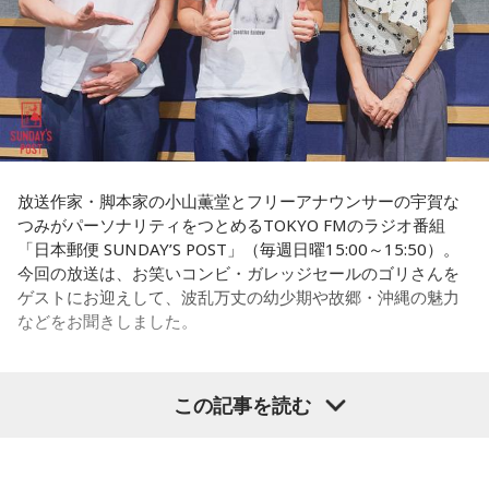
権力者がいたんですね。どういう人かというと、だいたい経
ンの権力を大きくしているんですね。直接、命令しなくても
済力があって抜群に選挙が強くて。地元の首長や国会議員よ
周りが勝手に忖度して動く、というのがドンの世界です」
りも発言力がある人です」
長野
「こういうドンが全国にいる、というわけですね」
長野
「はい」
常井
「福岡って大物議員がたくさんいました。その中で藏内
常井
「中には、かつての野中広務さんや森山𥙿さんのように
さんはどういう位置づけか。麻生さん、武田さん、かつては
放送作家・脚本家の小山薫堂とフリーアナウンサーの宇賀な
50を過ぎてから国政に進んだドンもいる。ではどういった状
つみがパーソナリティをつとめるTOKYO FMのラジオ番組
古賀誠さん、山崎拓さん、村上正邦さん、といった方も。大
「日本郵便 SUNDAY’S POST」（毎週日曜15:00～15:50）。
況がそろうとドンが生まれるか。第1の条件は、圧倒的な他薦
物が同じ県内にたくさんいることが、ドンを生み出す第2の条
今回の放送は、お笑いコンビ・ガレッジセールのゴリさんを
です。藏内さんって県議10期。40年近く県議会にいるわけで
件です」
ゲストにお迎えして、波乱万丈の幼少期や故郷・沖縄の魅力
す」
などをお聞きしました。
長野
「はい」
長野
「10期。ほう」
常井
「というのは、県議会の自民党も国会議員の系列ごとに
この記事を読む
（左から）パーソナリティの小山薫堂、ゴリさん、宇賀なつ
常井
「どの知事、どの県庁幹部よりも古株になります。議会
分かれていて。知事選や市長選があると保守分裂になってし
み
では自民党から共産党まで長年の付き合いがあって、気心が
まうんですね。その間をつなぐ調整役が必要になると。実
知れているんですね。そうなると影響力が及ぶのは公共事業
際、福岡県は90年代まで革新県政、社会党系の知事がいたん