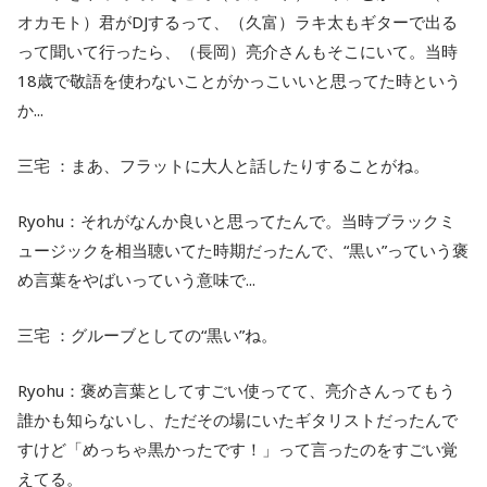
オカモト）君がDJするって、（久富）ラキ太もギターで出る
って聞いて行ったら、（長岡）亮介さんもそこにいて。当時
18歳で敬語を使わないことがかっこいいと思ってた時という
か...
三宅 ：まあ、フラットに大人と話したりすることがね。
Ryohu：それがなんか良いと思ってたんで。当時ブラックミ
ュージックを相当聴いてた時期だったんで、“黒い”っていう褒
め言葉をやばいっていう意味で...
三宅 ：グルーブとしての“黒い”ね。
Ryohu：褒め言葉としてすごい使ってて、亮介さんってもう
誰かも知らないし、ただその場にいたギタリストだったんで
すけど「めっちゃ黒かったです！」って言ったのをすごい覚
えてる。