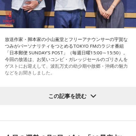
阪へ。しかし翌朝、父親の姿はなく、「今日からおじさんと
長野
「こういうドンが全国にいる、というわけですね」
おばさんと暮らすんだよ」と告げられます。「映画みたいな
嘘みたいな話で」と振り返るように、突然始まった新生活に
戸惑い、転校先でも誰とも話せない日々が続きました。
常井
「福岡って大物議員がたくさんいました。その中で藏内
さんはどういう位置づけか。麻生さん、武田さん、かつては
孤独を感じるなかで、「何かしなきゃ」との思いから、クラ
古賀誠さん、山崎拓さん、村上正邦さん、といった方も。大
放送作家・脚本家の小山薫堂とフリーアナウンサーの宇賀な
スの人気者の行動を観察。「面白いことをやると人が集ま
つみがパーソナリティをつとめるTOKYO FMのラジオ番組
物が同じ県内にたくさんいることが、ドンを生み出す第2の条
る」という気づきを得て、掃除の時間に机の上で松田聖子さ
「日本郵便 SUNDAY’S POST」（毎週日曜15:00～15:50）。
件です」
んの「青い珊瑚礁」を歌いながら一発芸を披露。最初は教室
今回の放送は、お笑いコンビ・ガレッジセールのゴリさんを
が静まり返ったものの、その後は「あんなに無口だった転校
ゲストにお迎えして、波乱万丈の幼少期や故郷・沖縄の魅力
生が急に変なことをやり出した」と話題になり、「お前、お
長野
「はい」
などをお聞きしました。
もろいな」「遊ぼうや」と友達の輪が一気に広がったといい
ます。
常井
「というのは、県議会の自民党も国会議員の系列ごとに
分かれていて。知事選や市長選があると保守分裂になってし
この出来事をきっかけに、「笑いは武器になる」と実感。
この記事を読む
（左から）パーソナリティの小山薫堂、ゴリさん、宇賀なつ
「自分を認めてもらうには、人を笑わせればいい」という体
まうんですね。その間をつなぐ調整役が必要になると。実
み
験が、芸人としての原点になったと振り返ります。
際、福岡県は90年代まで革新県政、社会党系の知事がいたん
ですが。バラバラになった自民党を束ねる役割を果たしたの
さらに、ショートフィルムの賞を受賞した際には、憧れだっ
◆“笑いは武器”と気づいた少年時代
が藏内さんだった。藏内さんは国会議員が就くことが多い自
た松田聖子さんからトロフィーを受け取る機会もありまし
民党県連会長にもなれた。ドンは保守分裂の中で育つんです
た。思いを伝えようとしたものの、感激のあまり「文法はめ