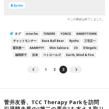
Ryohu
※この番組は終了しました。
タグ
interfm
TENDRE
YONCE
KANDYTOWN
チャットモンチー
Base Ball Bear
Ryohu
三宅正一
冨田恵一
AAAMYYY
Shin Sakiura
IO
D’Angelo
福岡昇子
呂布
ペトロールズ
Earth, Wind & Fire
1
2
3
菅井友香、TCC Therapy Parkを訪問
引退競走馬の“第二の馬生”を支える取り