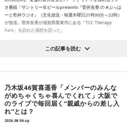
オ番組「サントリー生ビールpresents『菅井友香 の #ぷっは
ーと乾杯ラジオ』（文化放送・毎週木曜日21時30分～22時）
が放送。菅井友香が滋賀県栗東市にある「TCC Therapy
Park」を訪れた感想を語った。
-「素晴らしい素敵な取り組み」-
この記事を読む
菅井は、カンテレ競馬のYouTubeチャンネルで投稿されてい
る「菅井友香のウマ友になってくれませんか？」の動画撮影
でTCC Therapy Parkを訪問。「ずっと行きたかった場所だっ
た」と喜びを語った。
乃木坂46賀喜遥香「メンバーのみんな
がめちゃくちゃ喜んでくれて」大阪で
TCC Therapy Parkは「馬を救い、人を助ける」をコンセプト
のライブで毎回届く“親戚からの差し入
に、競走馬として活躍した後、ケガやさまざまな事情によっ
れ”とは？
て引退を余儀なくされた馬たちの新たな居場所を提供する施
設。引退後すぐに次の活躍先が決まらない馬たちの受け皿と
2026.08.06 up