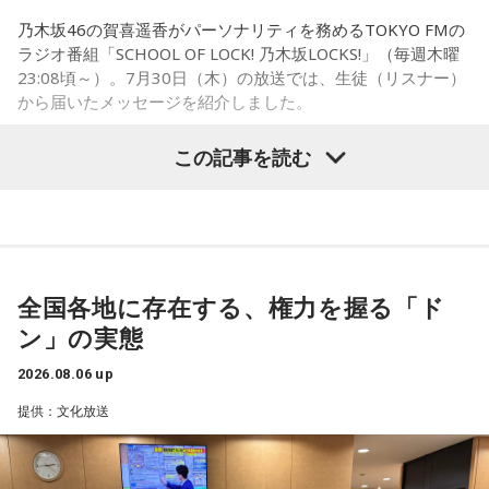
を招いた体験会が行われており、馬に乗ることで身体を自然
乃木坂46の賀喜遥香がパーソナリティを務めるTOKYO FMの
に動かすきっかけになったり、高い視点から景色を見ること
ラジオ番組「SCHOOL OF LOCK! 乃木坂LOCKS!」（毎週木曜
で自信や自己肯定感につながったりする姿を目にしていたと
23:08頃～）。7月30日（木）の放送では、生徒（リスナー）
いう。
から届いたメッセージを紹介しました。
今回の訪問を通じて、馬が競技や競走だけではなく、さまざ
この記事を読む
まな形で人を支える存在であることを改めて感じた菅井。
乃木坂46の賀喜遥香
「いろいろな形で人を助けてくれる馬たちが今後もいろいろ
な場所で幸せに暮らせるようになったらいいな」と願いを語
「私は『真夏の全国ツアー2026』大阪公演2日目に参加しま
った。
した！ 偶然にも遥香先生と髪型がお揃いで、それだけでもす
ごくうれしかったし、かわいい遥香先生も、かっこいい遥香
全国各地に存在する、権力を握る「ド
先生もたくさん観ることができて、大満足のライブでした！
ン」の実態
アンコールのときに披露していた『551蓬莱』のCMのモノマ
ネも関西ならではで、私も昔から観ていたので、とても楽し
2026.08.06 up
くて全力で参加しました（笑）。ツアーも残り少なくなって
提供：文化放送
きましたが、体調に気を付けて最後まで駆け抜けてくださ
い！ ずっとずっと大好きです！」（兵庫県 20歳）