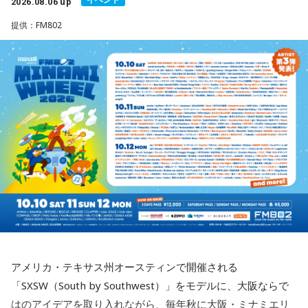
2026.08.06 up
ているJ-Fusion。本作は、その王道ともいえる爽快かつパワフ
最後に、ゴリさんが「今、想いを伝えたい方」として名前を
【8位】乙女座（おとめ座）
ルなサウンドへ原点回帰した、かつしかトリオ渾身のニュー
提供：FM802
挙げたのは、ボクシング元世界王者の具志堅用高さんでし
「ちゃんとしなきゃ」を少し緩めると、毎日がもっと楽しく
アルバムとなっています。
た。今年で世界王座獲得から50年という節目の年を迎えるこ
なりそうです。効率や正しさだけではなく、自分が心地よく
とに触れ、「手紙を書きたい」と温かい想いを語りました。
続けられる方法を探してみて。仕事のやり方を変えるのもお
アルバムタイトルのきっかけとなったのは、あるコンサート
すすめ。今日は一つだけ「やらなくていいこと」を決めてみ
での出来事。演奏後のMCで、メンバーとファンが「やっぱり
＜番組概要＞
ましょう。
J-Fusionは良いよね」という思いを分かち合うなかで生まれた
番組名：日本郵便 SUNDAY'S POST
言葉が、「SO-DAYONE !（そうだよね！）」でした。この言
放送日時：毎週日曜 15:00～15:50
【9位】牡牛座（おうし座）
葉から着想を得た向谷 実を中心に制作が進められ、短期間で
パーソナリティ：小山薫堂、宇賀なつみ
いつもの安心感から少しだけ外へ出てみると、新しい楽しみ
アルバムの骨格が作り上げられていきました。
番組Webサイト：
https://www.tfm.co.jp/post/
が見つかりそう。大きく変える必要はありません。「ちょっ
番組公式X：
@sundayspost1
と気になる」を試してみるくらいで十分です。今日は行って
レコーディングでは、メンバーがそれぞれの演奏環境で個別
みたいお店や場所を一つ探して、誰かを誘ってみてくださ
に収録する手法を採用。各パートを緻密に構築することで、
い。
フュージョンならではの精密なアレンジと、3人それぞれの個
性が際立つ強固なアンサンブルを実現しています。制作を進
【10位】蟹座（かに座）
めるなかでは、かつしかトリオにとっても多くの新たな発見
周りを喜ばせることに一生懸命になりすぎて、自分の楽しみ
や気づきが生まれ、それらが楽曲をさらに発展させる原動力
を忘れていないか確認したい日。今日は誰かのためではなく
となっていきます。メンバーそれぞれが培ってきた経験と感
アメリカ・テキサス州オースティンで開催される
「私が嬉しいから」を選んでみてください。今夜は自分だけ
性を持ち寄りながら、これまでにないアプローチにも向き合
「SXSW（South by Southwest）」をモデルに、大阪ならで
の小さなご褒美時間を作ると心が整いそうです。
ったことで、3人の新たな可能性を感じさせる作品へと仕上が
はのアイデアを取り入れながら、毎年秋に大阪・ミナミエリ