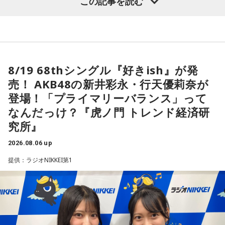
この記事を読む
り深く楽しめる貴重な機会に触れることができます。
として、10月10日（土）、11日（日）、12日（月・祝）の3
MINAMI WHEELならでは。
日間にわたり、ミナミエリア一帯のライブハウス21会場で、
今年も大阪・ミナミの街から、新たな音楽との出会いをお届
＜かつしかトリオ『SO-DAYONE !』全曲試聴会＞
450組以上のアーティストが出演します。
配信日時：2026年8月7日（金）19:00～
けします。どうぞご期待ください。
出演：櫻井哲夫、神保 彰、向谷 実
本日、第三弾出演アーティスト120組を発表！すでに発表済
※詳細は公式サイトをご確認ください
【イベント詳細】
8/19 68thシングル『好きish』が発
みの257組を加えた総勢377組の出演日も発表しました。
Maxell presents FM802 MINAMI WHEEL 2026
売！ AKB48の新井彩永・行天優莉奈が
また3DAYS PASS／1DAY PASSのオフィシャル三次先行も受付
●開催日時：2026年10月10日（土）・10月11日（日）・10
◆タワーレコードで応募抽選キャンペーン＆インストアイベ
登場！「プライマリーバランス」って
中！いち早くチケットをゲットしてください！
ント開催
月12日（月・祝）
なんだっけ？『虎ノ門 トレンド経済研
●出演アーティスト：
究所』
Maxell presents FM802 MINAMI WHEEL 2026は、FM802
ニューアルバム『SO-DAYONE !』の発売を記念し、タワーレ
10/10(土) 出演
コードでは応募抽選キャンペーンと購入者特典企画を実施し
が主催するライブハウス回遊型ショーケースイベントです。
2026.08.06 up
AARON / IRIS MONDO / 赤いくらげ / Aki / あたらよ / 雨烏 /
ます。また、2026年10月17日（土）には、タワーレコード
1999年のスタート以来、大阪・ミナミエリアのライブハウス
荒巻勇仁 / アンと私 / anewhite / EVE OF THE LAIN / いろか
新宿店にて発売記念インストアイベントの開催も決定。櫻井
提供：ラジオNIKKEI第1
を舞台に開催し、今年で28回目を迎えます。
哲夫、神保 彰、向谷 実の3人がアルバムに込めた思いなどを
にほへと / weak.butterfly / EMNW / 大宮陽和 / OKYO / 奥崎
語る、ここでしか聞けない貴重なトークに加え、かつしかト
海斗 / オハ / omeme tenten / ORCALAND / kasane / 叶夢 /
今年も関西の学生アーティストを対象としたオーディション
リオとして初の「サイン握手会」をおこないます。
Gum-9 / ガラクタ / ガラスの靴は落とさない / カラノア /
「MINAMI WHEEL -New Age-」を実施。
KI_EN / 来島エル / きばやし / Gyubin / くがあくた / grating
＜リリースイベント概要＞
8月18日（火）に心斎橋BIGCATにて実演最終審査を開催し、