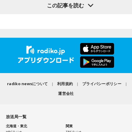
03. Cobalt Express
この記事を読む
Mom / meiyo / 名誉伝説 / mekakushe / MONONOKE / 桃色
【イベント詳細】
の「ラジオiNEWS」以来、およそ3年ぶりの出演。行天優莉奈
04. Marmalade Island
ドロシー / 808 / yummy'g / 『ユイカ』 / 夕方と猫 / YU’S
Maxell presents FM802 MINAMI WHEEL 2026
05. Paris-Nice
は初出演になります。
06. Journey To Aurora
(ex.YUTORI-SEDAI) / yutori / 揺らいで凪 / 「夜と同時に、動
●開催日時：2026年10月10日（土）・10月11日（日）・10
07. Last Train To Summer
き出す。」 / Rip van cats / RIP DISHONOR / リュベンス /
月12日（月・祝）
「経済のキホン！」のコーナーでは国や地方自治体などの基
08. Black Ice
Re.ripe / ルイ / ろぜっと° / wapiti
●出演アーティスト：
礎的財政収支「プライマリーバランス」について徹底調査！
09. TANBI（耽美）
10/10(土) 出演
10.TanTan
「プライマリーバランス」の基礎知識から、赤字と黒字の考
10/11(日) 出演
AARON / IRIS MONDO / 赤いくらげ / Aki / あたらよ / 雨烏 /
え方、今の日本が置かれている状況、高市内閣の方針まで、
Arche / Ayllton / 青いガーネット / Aonowa / AKAMONE /
荒巻勇仁 / アンと私 / anewhite / EVE OF THE LAIN / いろか
国の将来を左右する指標についてわかりやすく解説するほ
＜かつしかトリオライブ情報＞
Akyk / あすなろ白昼夢 / Absolute area / AND CALL. /
にほへと / weak.butterfly / EMNW / 大宮陽和 / OKYO / 奥崎
か、食品の消費税1％になった場合、収支バランスはどうなる
『かつしかトリオ COBALT EXPRESS TOUR 2026』
UNFAIR RULE / Iga Nana / ISHIGURE / 171 / IBUKI /
海斗 / オハ / omeme tenten / ORCALAND / kasane / 叶夢 /
のか？ についても詳しく検証します。AKB48の "さえちゃん"
10月24日（土）@東京 かつしかシンフォニーヒルズ モーツ
irienchy / インナージャーニー / WeekendAll / Wisteria /
radiko newsについて
利用規約
プライバシーポリシー
ァルトホール ※ソールドアウト！
Gum-9 / ガラクタ / ガラスの靴は落とさない / カラノア /
"てんてん" はこれらの重要な課題についてしっかり理解する
10月31日（土）@福岡 福岡市民ホール 中ホール
UEBO / Wash My Friday / ウルトラ寿司ふぁいやー / エイハ
KI_EN / 来島エル / きばやし / Gyubin / くがあくた / grating
運営会社
ことができたでしょうか？！
11月03日（火・祝）@大阪 森ノ宮ピロティホール
ブ / えびちる / エルスウェア紀行 / ENBASE / オートコード /
hunny / Grape Kiki / クロムレイリー / GeTO / COPES / ココ
11月07日（土）@愛知 中日ホール
oh!! 真珠s / osage / Ochunism / Offo tokyo / おとなりにぎん
ラシカ / Cosmola / kohamo / ゴホウビ / サカキナオ / THE
後半の「AKB48研究所！」のコーナーでは、AKB48について
11月13日（金）@東京 東京国際フォーラム ホールC
が計画 / katawara / KamiCat / Khamai Leon / カライドスコ
放送局一覧
KING OF ROOKIE / 佐久間龍星 / TheΣ / 札幌某所 / THE
※ライブの詳細は公式サイトをご確認ください
徹底調査！ 8月19日発売の68thシングル『好きish』について
ープ / 川後陽菜 & YONAKA Band / CAT ATE HOTDOGS / 極
HAMIDA SHE'S / the bercedes menz / さらさ (Band Set) /
選抜メンバー・新井彩永が曲の聴きどころ、すでに再生回数
北海道・東北
関東
東飯店 / Gill Snatch / QOOPIE / Good Grief / Cloudy / 海月に
HBCラジオ
TBSラジオ