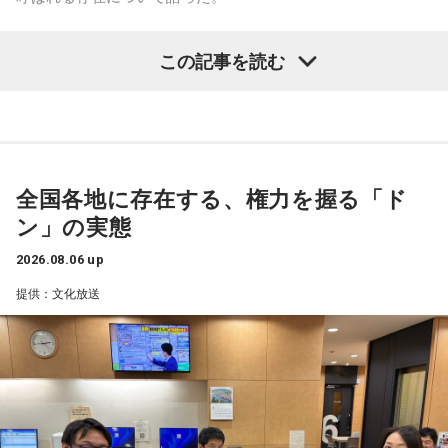
「551」のCMのモノマネもやらせていただいたんですよ。
鈴木敏夫（文化放送解説委員）
「福岡県議会で浮上した、議
この記事を読む
「551の豚まんがあるとき？ ないとき？」っていうCMがある
長ポストをめぐる現金授受疑惑です。その渦中にいる藏内勇
んですけど、それの乃木坂46バージョンをみんなでやりたく
夫議長は県議10期を重ね、全国都道府県議会議長会の会長で
て、「私が『乃木坂があるとき！』って言ったら喜んで、
『乃木坂がないとき……』って言ったら悲しんでください！」
もあります。国政に影響を及ぼす地方のドンとして知られて
っていうのをアンコールでやったんです（笑）。
います」
全国各地に存在する、権力を握る「ド
リスナーちゃんはそのことを言ってくれていて、それも楽し
常井健一
「『ドン』はスペイン語に由来する外来語です。ボ
かった！ 私も大阪に行く前から「みんなでやれたら楽しいだ
ン」の実態
スよりもさらにスケールの大きな権力者を示す言葉として定
ろうな」と思っていたから、そういうこともできて楽しかっ
たですね！ 来てくれてありがとう！
着しました。いま、ドンとして注目されるのが福岡県議会の
2026.08.06 up
藏内議長。福岡県内には一昔前から『福岡三国志』という言
提供：文化放送
----------------------------------------------------
葉がありまして。現在は麻生太郎さん、武田良太さん、そし
この日の放送をradikoタイムフリーで聴く
て藏内さんが熾烈な権力闘争を繰り広げています」
※放送エリア外の方は、プレミアム会員の登録でご利用いた
だけます。
----------------------------------------------------
長野
「藏内さんだけ県議、ということですね」
＜番組概要＞
常井
「なぜ1人の地方議員が永田町の大物にも匹敵する大きな