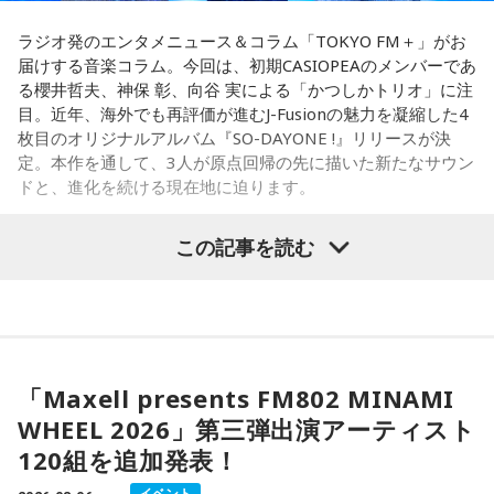
感が魅力の豚串専門店で、「タンだとかハラミだとかハツ、
て！
レバーとかを味わいながら、昔ながらの雰囲気が楽しめる」
ラジオ発のエンタメニュース＆コラム「TOKYO FM＋」がお
と話します。「けっこうペッパーが強めで、かなりおいしい
届けする音楽コラム。今回は、初期CASIOPEAのメンバーであ
【5位】牡羊座（おひつじ座）
豚串です」と太鼓判を押しました。
る櫻井哲夫、神保 彰、向谷 実による「かつしかトリオ」に注
あなたの行動力が誰かの心に火をつける日。今日は周りの反
目。近年、海外でも再評価が進むJ-Fusionの魅力を凝縮した4
応を気にするより「私はこれがやりたい！」を大切にしてみ
お気に入りのステーキ店を尋ねられると、ゴリさんは「エメ
枚目のオリジナルアルバム『SO-DAYONE !』リリースが決
て。あなたが楽しそうに動くほど仲間も集まってきそうで
ラルドです」と即答。なかでもプレミアムリブステーキにつ
定。本作を通して、3人が原点回帰の先に描いた新たなサウン
す。今夜、明日すぐできる小さな一歩を決めてから寝てみて
いては、「脂の乗り方、柔らかさ、肉の質がもうレベルが違
ドと、進化を続ける現在地に迫ります。
ね。
います」と熱く語り、長年愛される名店の魅力を紹介しまし
た。
【6位】獅子座（しし座）
この記事を読む
太陽が獅子座を照らす今は、自分の人生を自分で演出してい
一方、「お手紙を書きたくなる場所」を尋ねられると、迷わ
かつしかトリオ（左から：櫻井哲夫、神保 彰、向谷 実）
くとき。「もっと私らしくていい」と許可を出すことで魅力
ず「沖縄の海」と回答。水中眼鏡をつけて海に潜り、「音を
が開いていきます。遠慮せず好きなことを表現してみて。夜
塞がれた瞬間に、幻想的な世界を勝手に水が演出してくれ
は理想の自分になったつもりで未来を想像してみましょう。
る」と表現します。さらに、水中から見上げる水面には「太
◆ファンとの会話から生まれた「SO-DAYONE !」
陽の光に反射した美しい光のライン」が広がり、「365日飽
【7位】魚座（うお座）
「Maxell presents FM802 MINAMI
きない。同じ顔を見せないんですよ、自然が」と、その美し
直感の中に「これからの幸せ」のヒントが隠れていそう。損
伝説的フュージョンバンド、カシオペアの初期メンバー3人に
さを語りました。そして海へ向け、「『美しくいてくれてあ
WHEEL 2026」第三弾出演アーティスト
得や正解より、なぜか惹かれるものを大切にしてみてくださ
よる、かつしかトリオが、4枚目のオリジナルアルバム『SO-
りがとう』という手紙は書きたくなります」と、故郷への深
120組を追加発表！
い。心が喜ぶ選択が新しいご縁につながるかも。夜は好きな
DAYONE !』を10月14日（水）にリリースすることを発表し
い愛情をのぞかせました。
音楽を聴きながら、叶えたい未来をイメージしてね。
ました。近年、海外の若いリスナーを中心に再び注目を集め
イベント