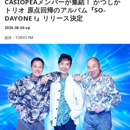
CASIOPEAメンバーが集結！ かつしか
今夜にでも「本当はこう生きたい」を自由に書き出してみ
た。
りがとう』という手紙は書きたくなります」と、故郷への深
て。
トリオ 原点回帰のアルバム『SO-
い愛情をのぞかせました。
DAYONE !』リリース決定
【2位】双子座（ふたご座）
最後に、ゴリさんが「今、想いを伝えたい方」として名前を
ゴリさん
思いがけない誘いや情報が、次の展開を連れてくるかも！今
挙げたのは、ボクシング元世界王者の具志堅用高さんでし
2026.08.06 up
日は考え込むより、面白そうな方へ軽やかに動いてみるのが
た。今年で世界王座獲得から50年という節目の年を迎えるこ
提供：TOKYO FM
正解です。誰かとの会話から人生のヒントが見つかる予感
とに触れ、「手紙を書きたい」と温かい想いを語りました。
◆故郷・沖縄で味わう絶景とグルメ
も。今日は気になる人に自分から連絡してみて。
＜番組概要＞
沖縄を訪れたらぜひ足を運んでほしい場所として、ゴリさん
【3位】天秤座（てんびん座）
番組名：日本郵便 SUNDAY'S POST
は国際通り近くの「せんべろ街」を紹介しました。「そこだ
今日から金星が天秤座へ！！あなた本来の魅力がグッと高ま
放送日時：毎週日曜 15:00～15:50
け東南アジアの空気感もあるので、1つの場所で2つの旅行を
る時。人とのご縁にも恵まれやすく、嬉しいお誘いや出会い
パーソナリティ：小山薫堂、宇賀なつみ
しているみたい」と、その独特の魅力を語ります。
があるかもしれません。少しおしゃれして人に会うのもおす
番組Webサイト：
https://www.tfm.co.jp/post/
すめ。今日は鏡の前で「今の自分が好きなところ」を3つ見つ
番組公式X：
@sundayspost1
なかでもおすすめとして挙げたのが「米仙」です。お酒3杯に
けて褒めてみて！
寿司5貫の組み合わせがリーズナブルな価格で楽しめ、「石垣
牛の握りが絶品」だと紹介。「炙りと生があるんですけど、
【4位】射手座（いて座）
炙らないほうがおすすめです」と、地元ならではの楽しみ方
「もっと面白いことがしたい！」という気持ちが未来を動か
も教えてくれました。
します。今までのやり方にこだわらず、楽しそうな方へ進ん
でみると思わぬ展開が待っていそう。少し大胆なくらいで
さらに、「末廣ブルース」も外せない1軒です。建物のレトロ
OK。今日はこの夏やりたいことを一つ予定に書き込んでみ