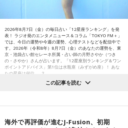
戸惑い、転校先でも誰とも話せない日々が続きました。
さらに、「末廣ブルース」も外せない1軒です。建物のレトロ
孤独を感じるなかで、「何かしなきゃ」との思いから、クラ
感が魅力の豚串専門店で、「タンだとかハラミだとかハツ、
スの人気者の行動を観察。「面白いことをやると人が集ま
レバーとかを味わいながら、昔ながらの雰囲気が楽しめる」
2026年8月7日（金）の毎日占い「12星座ランキング」を発
る」という気づきを得て、掃除の時間に机の上で松田聖子さ
と話します。「けっこうペッパーが強めで、かなりおいしい
表！ ラジオ発のエンタメニュース＆コラム「TOKYO FM＋」
んの「青い珊瑚礁」を歌いながら一発芸を披露。最初は教室
豚串です」と太鼓判を押しました。
では、今日の運勢や今週の運勢、心理テストなどを配信中で
が静まり返ったものの、その後は「あんなに無口だった転校
す。2026年（令和8年）8月7日（金）のあなたの運勢を、東
生が急に変なことをやり出した」と話題になり、「お前、お
お気に入りのステーキ店を尋ねられると、ゴリさんは「エメ
京・池袋占い館セレーネ所属・占い師の月野さやか（つき
もろいな」「遊ぼうや」と友達の輪が一気に広がったといい
ラルドです」と即答。なかでもプレミアムリブステーキにつ
の・さやか）さんが占います。「12星座別ランキング＆ワン
ます。
いては、「脂の乗り方、柔らかさ、肉の質がもうレベルが違
ポイントアドバイス」第1位は水瓶座（みずがめ座）！ あな
います」と熱く語り、長年愛される名店の魅力を紹介しまし
たの星座は何位……？
この出来事をきっかけに、「笑いは武器になる」と実感。
た。
「自分を認めてもらうには、人を笑わせればいい」という体
この記事を読む
験が、芸人としての原点になったと振り返ります。
一方、「お手紙を書きたくなる場所」を尋ねられると、迷わ
ず「沖縄の海」と回答。水中眼鏡をつけて海に潜り、「音を
さらに、ショートフィルムの賞を受賞した際には、憧れだっ
塞がれた瞬間に、幻想的な世界を勝手に水が演出してくれ
【1位】水瓶座（みずがめ座）
た松田聖子さんからトロフィーを受け取る機会もありまし
る」と表現します。さらに、水中から見上げる水面には「太
「もっと自由でいいんだ！」と、自分らしい生き方が見えて
た。思いを伝えようとしたものの、感激のあまり「文法はめ
陽の光に反射した美しい光のライン」が広がり、「365日飽
きそうな日。義務で続けてきたことより、楽しくて夢中にな
ちゃくちゃだし、早口で喋ったもんだから、ただただ引きつ
きない。同じ顔を見せないんですよ、自然が」と、その美し
海外で再評価が進むJ-Fusion、初期
れることを選ぶと流れが変わります。人と違っても大丈夫。
らせてしまいました」と当時を振り返り、苦笑いを見せまし
さを語りました。そして海へ向け、「『美しくいてくれてあ