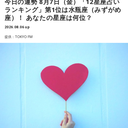
今日の運勢 8月7日（金）「12星座占い
ゴリさんは、1972年沖縄県那覇市生まれ。沖縄の本土復帰か
ちゃくちゃだし、早口で喋ったもんだから、ただただ引きつ
ね」
らわずか1週間後に生まれた“復帰っ子”です。1995年に中学時
ランキング」第1位は水瓶座（みずがめ
らせてしまいました」と当時を振り返り、苦笑いを見せまし
代の同級生・川田広樹さんとガレッジセールを結成し、バラ
座）！ あなたの星座は何位？
た。
エティ番組などで人気を集めました。2006年からは映画監督
放送ではさらにドンの実態についての解説が続いた。
としても活動。2019年公開の映画「洗骨」はモスクワ国際映
2026.08.06 up
画祭に出品されるなど国内外で高い評価を受け、日本映画監
提供：TOKYO FM
督協会新人賞を受賞しました。また、「おきなわ新喜劇」の
ゴリさん
旗揚げやYouTube「ゴリ★オキナワ」などを通じて、故郷・
沖縄の魅力を発信し続けています。
◆故郷・沖縄で味わう絶景とグルメ
本土復帰当時の記憶はありませんが、「僕らは“復帰っ子”と言
われている」と話すゴリさん。両親からは、復帰直後の沖縄
沖縄を訪れたらぜひ足を運んでほしい場所として、ゴリさん
の活気や、ドルから円への切り替えをめぐる混乱を聞いて育
は国際通り近くの「せんべろ街」を紹介しました。「そこだ
ちました。なかでも「『円になったほうがお金が減る』と文
け東南アジアの空気感もあるので、1つの場所で2つの旅行を
句を言っていた」というエピソードは、当時ならではの出来
しているみたい」と、その独特の魅力を語ります。
事として印象に残っているそうです。
なかでもおすすめとして挙げたのが「米仙」です。お酒3杯に
小学生の頃に、「旅行に行こう」と言われて沖縄を離れ、大
寿司5貫の組み合わせがリーズナブルな価格で楽しめ、「石垣
阪へ。しかし翌朝、父親の姿はなく、「今日からおじさんと
牛の握りが絶品」だと紹介。「炙りと生があるんですけど、
おばさんと暮らすんだよ」と告げられます。「映画みたいな
炙らないほうがおすすめです」と、地元ならではの楽しみ方
嘘みたいな話で」と振り返るように、突然始まった新生活に
も教えてくれました。