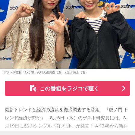
イベント内容：かつしかトリオのメンバーによるトーク＆サ
hunny / Grape Kiki / クロムレイリー / GeTO / COPES / ココ
この審査を勝ち抜いたアーティストが『Maxell presents
イン握手会
ラシカ / Cosmola / kohamo / ゴホウビ / サカキナオ / THE
FM802 MINAMI WHEEL 2026』への出演権を獲得します。
開催日：2026年10月17日（土）
KING OF ROOKIE / 佐久間龍星 / TheΣ / 札幌某所 / THE
開催時間：14:00スタート（集合時間：13:45）
HAMIDA SHE'S / the bercedes menz / さらさ (Band Set) /
開催店舗：タワーレコード新宿店 9Fイベントスペース
また、MINAMI WHEEL 2026公式アプリもリリース！アーテ
※詳細は公式サイトをご確認ください
三四少女 / She Side Ship / Jene / chef's / Ciely / シトナユイ
ィストラインナップから観たいアーティストを登録してマイ
/ 至福ぽんちょ / SYAYOS / 13.3g / Jonah / 杉本ラララ / 鈴木
タイムテーブルを作れたり、エリアマップで各ライブハウス
実貴子ズ / スパノヴァ特急 / speel plaats / 3markets[ ] / セ
へのアクセスをチェックができるなど他にも便利な機能がた
＜リリース情報＞
カンドバッカー / セブンス・ベガ / Chimothy→ / ちゃくら /
くさん！すでにお持ちの方はアップデートを、まだお持ちで
チョーキューメイ / D’ypcys / Tyrkouaz / テレビ大陸音頭 /
ない方は今すぐダウンロードして、当日までお待ちくださ
アルバム『SO-DAYONE !』
ゲスト研究員「AKB48」の行天優莉奈（左）と新井彩永（右）
Togoz / tonerico / ドミノンストップ / 中島寂 / ニューアヤカ
い！
/ NEK! / ネ★ナイト / Bye-Bye-Handの方程式 / Pastel Tang
この番組をラジコで聴く
発売日：2026年10月14日（水）
Club / パスピエ / harha / HALLEY / Hello Hello / Be my Girl
まだ見ぬアーティストとの出会いも、お気に入りのアーティ
仕様：CD
/ ピストン少女 / HIKKA / 秘めごと / ひゅ〜どろん / POOLS /
ストを追いかけながらライブハウスを巡る楽しみも、
レーベル：ヤマハミュージックコミュニケーションズ
FUJIBASE / BLACK BERRY TIMES / a frankenlouie / ブラン
MINAMI WHEELならでは。
最新トレンドと経済の流れを徹底調査する番組、『虎ノ門 ト
デー戦記 / フリージアン / Voice Connect / the Po / bokula. /
＜収録曲＞
今年も大阪・ミナミの街から、新たな音楽との出会いをお届
レンド経済研究所』。8月6日（木）のゲスト研究員には、8
01. Twilight Run
PompadollS / Massclub / まつむら かなう / 丸山純奈 / ミー
けします。どうぞご期待ください。
月19日に68thシングル『好きish』が発売！ AKB48から新井
02. SO-DAYONE !
マイナー / MisiiN / 皆川溺集合体 / mibuki / muk / Maverick
彩永・行天優莉奈が登場します！ 新井彩永は18期研究生時代