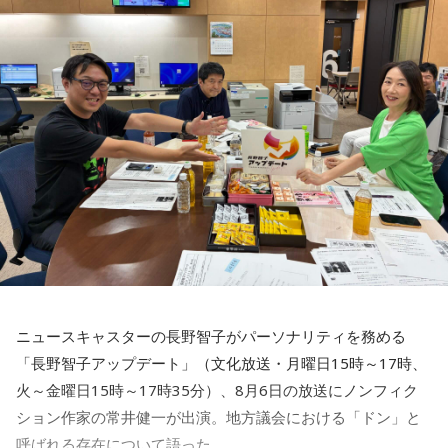
◆「真夏の全国ツアー2026」大阪公演裏話
賀喜：大阪公演2日目の私は、横結びみたいなサイドテールに
してみたんです。それがリスナーちゃんも意図せずというか
お揃いだったんだね！ うれしい～！
私も生まれたところが大阪なので、大阪でのライブは特別な
んですよ。家族や親戚も観に来てくれていて、それもうれし
かったから頑張れたし、「551」も食べたし（笑）。あと、
たこ焼きも「りくろーおじさんの店」のチーズケーキも食べ
た！
それに、いつも大阪でライブをするとき、私の親戚の皆さん
がぶどうの差し入れをしてくれるの。それも食べた！ メンバ
ーのみんながめちゃくちゃ喜んでくれて、楽しかったな～！
ニュースキャスターの長野智子がパーソナリティを務める
大阪公演の前の日もお仕事だったんですけど、そのお仕事が
「長野智子アップデート」（文化放送・月曜日15時～17時、
終わったらすぐ大阪に帰って、ちょっとだけ（愛猫の）まろ
火～金曜日15時～17時35分）、8月6日の放送にノンフィク
んにも会えたんですよ。それで、その次の日にライブをし
ション作家の常井健一が出演。地方議会における「ドン」と
て、家族が観に来てくれて、帰ったという大阪ライフでした
ね。
呼ばれる存在について語った。