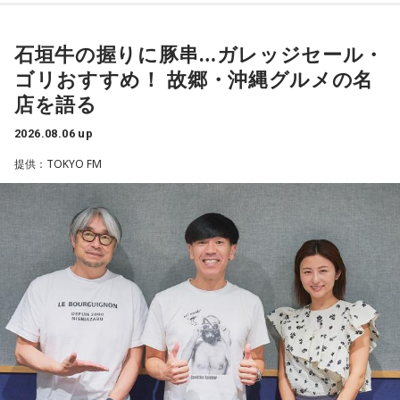
◆“笑いは武器”と気づいた少年時代
や予算だけではない。県内すべての選挙で誰に自民党の公認
ですが。バラバラになった自民党を束ねる役割を果たしたの
や推薦を出すのか、という決定権を握っている。あとは役
が藏内さんだった。藏内さんは国会議員が就くことが多い自
石垣牛の握りに豚串…ガレッジセール・
ゴリさんは、1972年沖縄県那覇市生まれ。沖縄の本土復帰か
人、教職員、警察署員といった地方公務員の人事にも影響力
らわずか1週間後に生まれた“復帰っ子”です。1995年に中学時
民党県連会長にもなれた。ドンは保守分裂の中で育つんです
ゴリおすすめ！ 故郷・沖縄グルメの名
を発揮することがあります」
代の同級生・川田広樹さんとガレッジセールを結成し、バラ
ね」
店を語る
エティ番組などで人気を集めました。2006年からは映画監督
としても活動。2019年公開の映画「洗骨」はモスクワ国際映
長野
「はい」
2026.08.06 up
放送ではさらにドンの実態についての解説が続いた。
画祭に出品されるなど国内外で高い評価を受け、日本映画監
提供：TOKYO FM
督協会新人賞を受賞しました。また、「おきなわ新喜劇」の
常井
「人事の季節になるとドンの自宅に行列ができる、と言
旗揚げやYouTube「ゴリ★オキナワ」などを通じて、故郷・
われるんですね。別の地域で聴いた話ですが、ドンの家に入
沖縄の魅力を発信し続けています。
ると、その訪問客は茶封筒を机の上にソッと出します。そし
本土復帰当時の記憶はありませんが、「僕らは“復帰っ子”と言
てドンはポン、ポン、ポン、と手を当てて厚さを確かめる。
われている」と話すゴリさん。両親からは、復帰直後の沖縄
そのままスーッと返す。返された側は帰りがけ、広いお庭の
の活気や、ドルから円への切り替えをめぐる混乱を聞いて育
中にあるお社に両手を合わせ、賽銭箱に封筒を置いていく、
ちました。なかでも「『円になったほうがお金が減る』と文
と。こういう逸話がまことしやかに語られること自体が、ド
句を言っていた」というエピソードは、当時ならではの出来
事として印象に残っているそうです。
ンの権力を大きくしているんですね。直接、命令しなくても
周りが勝手に忖度して動く、というのがドンの世界です」
小学生の頃に、「旅行に行こう」と言われて沖縄を離れ、大