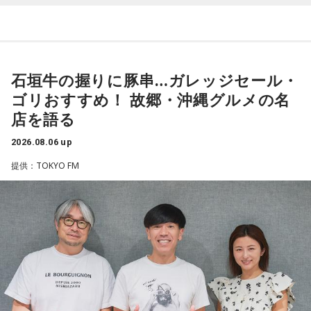
夫議長は県議10期を重ね、全国都道府県議会議長会の会長で
常井
「どの知事、どの県庁幹部よりも古株になります。議会
もあります。国政に影響を及ぼす地方のドンとして知られて
では自民党から共産党まで長年の付き合いがあって、気心が
います」
知れているんですね。そうなると影響力が及ぶのは公共事業
や予算だけではない。県内すべての選挙で誰に自民党の公認
石垣牛の握りに豚串…ガレッジセール・
常井健一
「『ドン』はスペイン語に由来する外来語です。ボ
や推薦を出すのか、という決定権を握っている。あとは役
ゴリおすすめ！ 故郷・沖縄グルメの名
スよりもさらにスケールの大きな権力者を示す言葉として定
人、教職員、警察署員といった地方公務員の人事にも影響力
店を語る
着しました。いま、ドンとして注目されるのが福岡県議会の
を発揮することがあります」
藏内議長。福岡県内には一昔前から『福岡三国志』という言
2026.08.06 up
葉がありまして。現在は麻生太郎さん、武田良太さん、そし
長野
「はい」
提供：TOKYO FM
て藏内さんが熾烈な権力闘争を繰り広げています」
常井
「人事の季節になるとドンの自宅に行列ができる、と言
長野
「藏内さんだけ県議、ということですね」
われるんですね。別の地域で聴いた話ですが、ドンの家に入
ると、その訪問客は茶封筒を机の上にソッと出します。そし
常井
「なぜ1人の地方議員が永田町の大物にも匹敵する大きな
てドンはポン、ポン、ポン、と手を当てて厚さを確かめる。
力を持ったのか。きょうは福岡を入口に、全国に共通するド
そのままスーッと返す。返された側は帰りがけ、広いお庭の
ンの条件を探ります。私、10年ほど前に全国各地の地方選挙
中にあるお社に両手を合わせ、賽銭箱に封筒を置いていく、
を取材していたとき、どこへ行ってもドンと呼ばれる地元の
と。こういう逸話がまことしやかに語られること自体が、ド