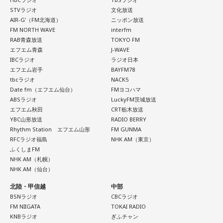
三四少女 / She Side Ship / Jene / chef's / Ciely / シトナユイ
が700万回を超えたMVの内容について語るほか、行天優莉奈
＜かつしかトリオ プロフィール＞
STVラジオ
文化放送
さされたら / CRAZY BLUES / KeNN / 幻想痛 / Kono / 古墳シ
/ 至福ぽんちょ / SYAYOS / 13.3g / Jonah / 杉本ラララ / 鈴木
が参加しているカップリング曲『渦の巻き方』についても詳
2021年、初期CASIOPEAに在籍した櫻井哲夫（Ba）、神保 彰
AIR-G'（FM北海道）
ニッポン放送
スターズ / komsume / コロブチカ / ザ・あどばん / THE
実貴子ズ / スパノヴァ特急 / speel plaats / 3markets[ ] / セ
（Dr）、向谷 実（Key）によって結成。2022年に配信された
しく伺います。行天優莉奈が今年3月まで活動していた
FM NORTH WAVE
interfm
JAPANESE PRIDE / SATOH / SABOTEMPLE / さゆに！ /
RAB青森放送
TOKYO FM
新曲はiTunes Storeジャズチャート1位を獲得し、全国7か所
カンドバッカー / セブンス・ベガ / Chimothy→ / ちゃくら /
「KLP48」時代のエピソードも大公開！ このほか、9月26日
エフエム青森
J-WAVE
のホールツアーは各地で大きな熱狂をもって迎えられた。
Sundae May Club / gb / SherLock / 終活クラブ / Shom / 水
チョーキューメイ / D’ypcys / Tyrkouaz / テレビ大陸音頭 /
（土）・27日（日）にKアリーナ横浜で開催される「THREE
IBCラジオ
ラジオ日本
2023年、オリジナル1stアルバム『M.R.I_ミライ』を発表。先
平線 / スーパー登山部 / SUKEROQUE / ステレオドロシー /
Togoz / tonerico / ドミノンストップ / 中島寂 / ニューアヤカ
CONCEPTS LIVE」の詳細情報などAKB48情報満載の30分で
エフエム岩手
BAYFM78
行配信したタイトル曲も連続してジャズチャート1位となり、
The Slumbers / Sezko / TiDE / 大東まみ / 台所きっちん /
tbcラジオ
NACK5
/ NEK! / ネ★ナイト / Bye-Bye-Handの方程式 / Pastel Tang
す！
3度目の全国ツアーはソールドアウト続出。2024年、さらに
Date fm（エフエム仙台）
FMヨコハマ
CheChe / 月追う彼方 / 月と徒花 / Daisycall / DeNeel / デビ
Club / パスピエ / harha / HALLEY / Hello Hello / Be my Girl
突き抜けたサウンドで構築された2ndアルバム『ウチュウノ
ABSラジオ
LuckyFM茨城放送
ューまでスラストンズ / Telepathy / Doona / '97,Kids / なき
アバレンボー』をリリース。それに伴うホールツアーは前回
/ ピストン少女 / HIKKA / 秘めごと / ひゅ〜どろん / POOLS /
エフエム秋田
CRT栃木放送
解説は、日本経済新聞客員編集委員の鈴木亮、進行はフリー
を大きく上回る動員を記録した。
ごと / Natsudaidai / 名無し之太郎 / Nape / ねぎ塩豚丼 /
YBC山形放送
RADIO BERRY
FUJIBASE / BLACK BERRY TIMES / a frankenlouie / ブラン
アナウンサーの栗林さみ。
Rhythm Station エフエム山形
FM GUNMA
No.MEN / PAIL OUT / パキルカ / ハク。 / バチカン市国に愛
デー戦記 / フリージアン / Voice Connect / the Po / bokula. /
そして2025年秋には巨匠ドン・マレーをエンジニアに迎えた
RFCラジオ福島
NHK AM（東京）
されたい / PULPS / 板歯目 / ひおり / 日乃まそら / Viewtrade
PompadollS / Massclub / まつむら かなう / 丸山純奈 / ミー
ふくしまFM
LAレコーディングによる3rdアルバム『“Organic” feat. LA
/ First Love is Never Returned / フジタカコ / Black petrol /
NHK AM（札幌）
Strings』をリリース。続いておこなわれたツアーも大盛況の
マイナー / MisiiN / 皆川溺集合体 / mibuki / muk / Maverick
NHK AM（仙台）
うちに幕を閉じた。続く2026年は台北、ソウルで初の海外公
Fluffy / BlueVeil / Baby Canta / BESPER / berry meet /
Mom / meiyo / 名誉伝説 / mekakushe / MONONOKE / 桃色
演を開催。大熱狂の観客はワールドワイドの人気を裏付ける
HONEBONE / MĀRAJAQK / まおた / maya twiggy / めっちゃ
北陸・甲信越
中部
ドロシー / 808 / yummy'g / 『ユイカ』 / 夕方と猫 / YU’S
ものとなった。
BSNラジオ
CBCラジオ
美人 / メリクレット / 望月ヒナタ / 山合圭吾 / 山本大斗 / 吉凶
(ex.YUTORI-SEDAI) / yutori / 揺らいで凪 / 「夜と同時に、動
FM NIIGATA
TOKAI RADIO
わからず、 / Yobahi / LAZWARD PIANO / ラナメリサ /
き出す。」 / Rip van cats / RIP DISHONOR / リュベンス /
KNBラジオ
ぎふチャン