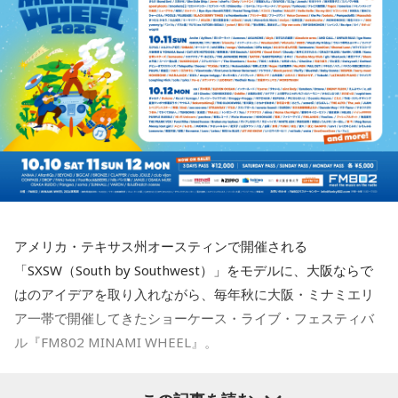
ブックレットには、メンバー3人がそれぞれの視点から楽曲や
■監修者プロフィール：月野さやか（つきの・さやか）
制作背景を語るセルフライナーノーツに加え、今回のレコー
今年も関西の学生アーティストを対象としたオーディション
東京・池袋占い館セレーネ所属。元野村證券トップセールス
ディングで使用した楽器の解説を写真とともに掲載。演奏に
「MINAMI WHEEL -New Age-」を実施。
という異色の経歴を持つ占星術師。自身の人生の転機をきっ
込められた思いや、サウンドを形作った楽器の特徴を知りな
8月18日（火）に心斎橋BIGCATにて実演最終審査を開催し、
かけにホロスコープと出会い、星よみによる人生プロデュー
がらアルバムを聴くことで、楽曲の細部や各メンバーのプレ
スの道へ。著書『山芋シンデレラ』。経営者から個人まで幅
この審査を勝ち抜いたアーティストが『Maxell presents
イに新たな発見が生まれ、作品をより深く味わうことができ
広くサポートしている。
るでしょう。
FM802 MINAMI WHEEL 2026』への出演権を獲得します。
Webサイト：
https://selene-uranai.com/
YouTube：
https://www.youtube.com/@ataru-uranai
J-Fusionの魅力を現代に響かせるとともに、進化を続けるかつ
また、MINAMI WHEEL 2026公式アプリもリリース！アーテ
しかトリオの現在地と新たな可能性を示す1枚がここに完成し
ィストラインナップから観たいアーティストを登録してマイ
ました。
タイムテーブルを作れたり、エリアマップで各ライブハウス
アメリカ・テキサス州オースティンで開催される
へのアクセスをチェックができるなど他にも便利な機能がた
「SXSW（South by Southwest）」をモデルに、大阪ならで
◆メンバー3人による恒例の全曲試聴会を生配信
くさん！すでにお持ちの方はアップデートを、まだお持ちで
はのアイデアを取り入れながら、毎年秋に大阪・ミナミエリ
ない方は今すぐダウンロードして、当日までお待ちくださ
8月7日（金）19:00より、かつしかトリオのメンバー3人によ
ア一帯で開催してきたショーケース・ライブ・フェスティバ
い！
る恒例の全曲試聴会をYouTubeで生配信します。メンバーの
ル『FM802 MINAMI WHEEL』。
楽しいトークとともに、ニューアルバム『SO-DAYONE !』の
収録曲をひと足早く紹介。それぞれの楽曲の聴きどころや制
まだ見ぬアーティストとの出会いも、お気に入りのアーティ
今年も『Maxell presents FM802 MINAMI WHEEL 2026』
作に込めた思いなどを、メンバー自身が解説。アルバムをよ
ストを追いかけながらライブハウスを巡る楽しみも、