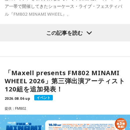
っています。
ア一帯で開催してきたショーケース・ライブ・フェスティバ
【11位】山羊座（やぎ座）
頑張ることが当たり前になっているなら、今日は少し力を抜
ル『FM802 MINAMI WHEEL』。
◆多彩な楽曲が描き出す、旅のようなアルバム体験
いてみて。成果を出すことだけが人生の豊かさではありませ
ん。楽しい、心地いいという感覚を取り戻すことで次の流れ
収録曲には、疾走感あふれる「Twilight Run」、軽快なカッ
今年も『Maxell presents FM802 MINAMI WHEEL 2026』
この記事を読む
が見えてきます。今日は仕事を早めに切り上げて好きなこと
ティングが印象的なタイトル曲「SO-DAYONE !」、スリリン
として、10月10日（土）、11日（日）、12日（月・祝）の3
をして過ごして。
グなハイスピード・フュージョンを展開する「Cobalt
日間にわたり、ミナミエリア一帯のライブハウス21会場で、
Express」など、かつしかトリオの魅力を存分に味わえる楽
【12位】蠍座（さそり座）
450組以上のアーティストが出演します。
曲が並びます。さらに、メンバーにとって恩師ともいえる作
心の奥で「もうこのままでは違う」と感じていたことが浮か
曲家・村井邦彦から提供された「Paris-Nice」も収録。洗練
び上がるかもしれません。でも、それは生き方を変えるため
された美しいメロディが、アルバムに上質な彩りを添えてい
本日、第三弾出演アーティスト120組を発表！すでに発表済
「Maxell presents FM802 MINAMI
の大切なサイン。無理に答えを出さず、本音を大切にしてみ
ます。
みの257組を加えた総勢377組の出演日も発表しました。
て。夜は「本当はどうしたい？」と自分に問いかけてみまし
WHEEL 2026」第三弾出演アーティスト
また3DAYS PASS／1DAY PASSのオフィシャル三次先行も受付
ょう。今日はスマホから離れて、好きな音楽や香りと一緒に
シティポップを想起させるサウンドや、メロディアスなミデ
120組を追加発表！
ゆっくり過ごしましょう。
中！いち早くチケットをゲットしてください！
ィアムナンバー、テクニカルかつファンキーなプレイまで、
多彩な音楽性を凝縮。それぞれの楽曲から異なる風景や物語
イベント
2026.08.06 up
【今日の一言メッセージ】
が立ち上がり、まるで世界中を巡る旅のような広がりを感じ
Maxell presents FM802 MINAMI WHEEL 2026は、FM802
提供：FM802
今日は火星にバーテックスというポイントが重なる日。運命
させます。楽曲ごとの表情を楽しむだけでなく、アルバムを
が主催するライブハウス回遊型ショーケースイベントです。
に導かれ、新時代の生き方やお役目に気がついたり、直感が
通して聴くことで生まれる深い没入感も、本作の大きな魅力
1999年のスタート以来、大阪・ミナミエリアのライブハウス
降りてきたりするかも！ ぜひアドバイスを参考に行動してみ
のひとつ。
てくださいね。
を舞台に開催し、今年で28回目を迎えます。