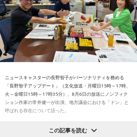
番組名：SCHOOL OF LOCK!
力を持ったのか。きょうは福岡を入口に、全国に共通するド
パーソナリティ：アンジー校長（アンジェリーナ1/3・
ンの条件を探ります。私、10年ほど前に全国各地の地方選挙
Gacharic Spin）、たんぼ教頭（溝上たんぼ）
放送日時：月曜～木曜 22:00～23:55／金曜 22:00～22:55
を取材していたとき、どこへ行ってもドンと呼ばれる地元の
番組Webサイト：
https://www.tfm.co.jp/lock/
権力者がいたんですね。どういう人かというと、だいたい経
番組公式X：
@sol_info
済力があって抜群に選挙が強くて。地元の首長や国会議員よ
りも発言力がある人です」
長野
「はい」
ニュースキャスターの長野智子がパーソナリティを務める
常井
「中には、かつての野中広務さんや森山𥙿さんのように
「長野智子アップデート」（文化放送・月曜日15時～17時、
50を過ぎてから国政に進んだドンもいる。ではどういった状
火～金曜日15時～17時35分）、8月6日の放送にノンフィク
況がそろうとドンが生まれるか。第1の条件は、圧倒的な他薦
ション作家の常井健一が出演。地方議会における「ドン」と
です。藏内さんって県議10期。40年近く県議会にいるわけで
呼ばれる存在について語った。
す」
鈴木敏夫（文化放送解説委員）
「福岡県議会で浮上した、議
長野
「10期。ほう」
この記事を読む
長ポストをめぐる現金授受疑惑です。その渦中にいる藏内勇