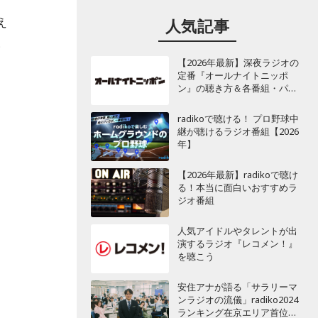
え
人気記事
い
【2026年最新】深夜ラジオの
定番『オールナイトニッポ
ン』の聴き方＆各番組・パー
ソナリティ一覧
radikoで聴ける！ プロ野球中
継が聴けるラジオ番組【2026
年】
【2026年最新】radikoで聴け
る！本当に面白いおすすめラ
ジオ番組
人気アイドルやタレントが出
演するラジオ『レコメン！』
を聴こう
安住アナが語る「サラリーマ
ンラジオの流儀」radiko2024
ランキング在京エリア首位