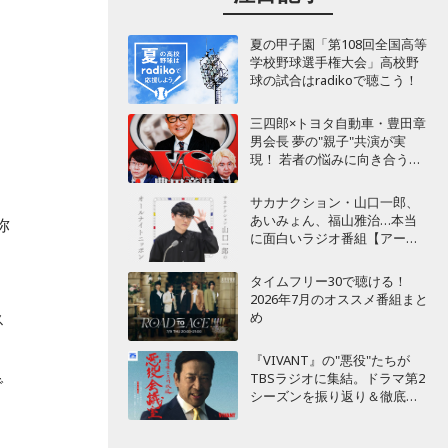
夏の甲子園「第108回全国高等
学校野球選手権大会」高校野
球の試合はradikoで聴こう！
三四郎×トヨタ自動車・豊田章
男会長 夢の"親子"共演が実
現！ 若者の悩みに向き合うポ
ッドキャスト番組が始動
サカナクション・山口一郎、
あいみょん、福山雅治…本当
弥
に面白いラジオ番組【アーテ
ィスト編】
タイムフリー30で聴ける！
2026年7月のオススメ番組まと
ス
め
『VIVANT』の"悪役"たちが
TBSラジオに集結。ドラマ第2
で
シーズンを振り返り＆徹底考
に
察！