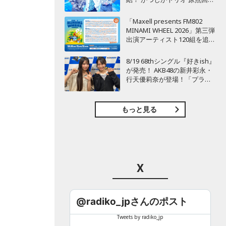
のアルバム『SO-DAYONE !』
リリース決定
っ
「Maxell presents FM802
MINAMI WHEEL 2026」第三弾
出演アーティスト120組を追加
発表！
8/19 68thシングル『好きish』
が発売！ AKB48の新井彩永・
行天優莉奈が登場！「プライ
マリーバランス」ってなんだ
っけ？『虎ノ門 トレンド経済
研究所』
もっと見る
X
@radiko_jpさんのポスト
Tweets by radiko_jp