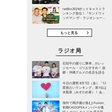
TBSラジオ『安住紳一郎の日
曜天国』インタビュー
radiko2024ポッドキャストラ
ンキング首位！『サンドウィ
ッチマン ザ・ラジオショー サ
タデー』インタビュー
もっと見る
ラジオ局
石垣牛の握りに豚串…ガレッ
ジセール・ゴリおすすめ！ 故
郷・沖縄グルメの名店を語る
今日の運勢 8月7日（金）「12
星座占いランキング」第1位は
水瓶座（みずがめ座）！ あな
たの星座は何位？
海外で再評価が進むJ-Fusion、
初期CASIOPEAメンバーが集
結！ かつしかトリオ 原点回帰