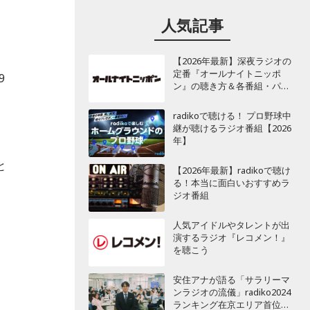
人気記事
【2026年最新】深夜ラジオの
定番『オールナイトニッポ
9
ン』の聴き方＆各番組・パー
ソナリティ一覧
radikoで聴ける！ プロ野球中
継が聴けるラジオ番組【2026
年】
と
【2026年最新】radikoで聴け
る！本当に面白いおすすめラ
そ
ジオ番組
と
人気アイドルやタレントが出
演するラジオ『レコメン！』
を聴こう
す
安住アナが語る「サラリーマ
ンラジオの流儀」radiko2024
ランキング在京エリア首位