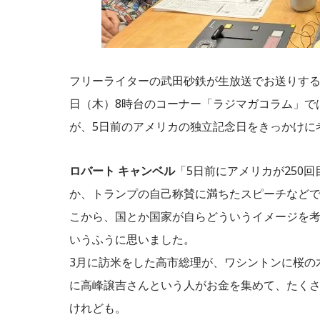
フリーライターの武田砂鉄が生放送でお送りする
日（木）8時台のコーナー「ラジマガコラム」で
が、5日前のアメリカの独立記念日をきっかけに
ロバート キャンベル
「5日前にアメリカが250
か、トランプの自己称賛に満ちたスピーチなど
こから、国とか国家が自らどういうイメージを
いうふうに思いました。
3月に訪米をした高市総理が、ワシントンに桜の
に高峰譲吉さんという人がお金を集めて、たく
けれども。