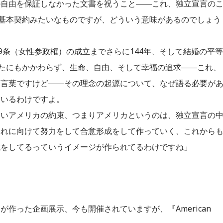
の自由を保証しなかった文書を祝うこと――これ、独立宣言の
の基本契約みたいなものですが、どういう意味があるのでしょう
9条（女性参政権）の成立までさらに144年、そして結婚の平等
したにもかかわらず、生命、自由、そして幸福の追求――これ、
な言葉ですけど――その理念の起源について、なぜ語る必要が
ているわけですよ。
ないアメリカの約束、つまりアメリカというのは、独立宣言の
それに向けて努力をして合意形成をして作っていく、これから
成をしてるっていうイメージが作られてるわけですね」
作った企画展示、今も開催されていますが、『American