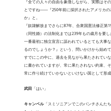
『全ての人々の自由を象徴しながら、実際はそ
とですね――『250年前に採択されたアメリカ
か』と。
『奴隷解放までさらに87年、合衆国憲法修正第1
（同性婚）の法制化までは239年もの歳月を要
一番最初に独立宣言に謳われているとても大事
るのでしょうか？』という、問いかけから始め
すでにこの中に、過去を見ながら果たされてい
に書かれていますが、常に果たされない約束、
常に作り続けていかないといけない国として形
武田
「はい」
キャンベル
「スミソニアンでこのバンチさんたちが