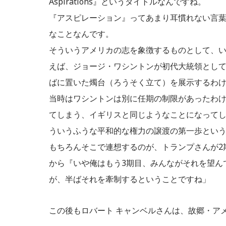
Aspirations』というタイトルなんですね。
『アスピレーション』ってあまり耳慣れない言
なことなんです。
そういうアメリカの志を象徴するものとして、い
えば、ジョージ・ワシントンが初代大統領とし
ばに置いた燭台（ろうそく立て）を展示するわ
当時はワシントンは別に任期の制限があったわ
てしまう、イギリスと同じようなことになって
ういうふうな平和的な権力の譲渡の第一歩とい
もちろんそこで連想するのが、トランプさんが2
から『いや俺はもう3期目、みんながそれを望ん
が、半ばそれを牽制するということですね」
この後もロバート キャンベルさんは、故郷・ア