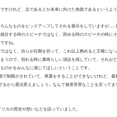
葉ですけれど、志であるとか未来に向けた抱負であるというよ
ろんなものをピックアップしてそれを展示をしていますが…… 
て就任する時のスピーチではなく、辞める時のスピーチの時に
けですね。
けではなく、自らが任期を切って、これ以上務めると王権にな
しまうので、別れる時に素晴らしい演説を残していて、それが
うものかをみんなに感じてほしいということです。
期で制限がされていて、再選をすることができないけれど、最
でるから憲法変えましょう』なんて無茶苦茶なことを言ってま
メリカの歴史や想いなどを語っていました。