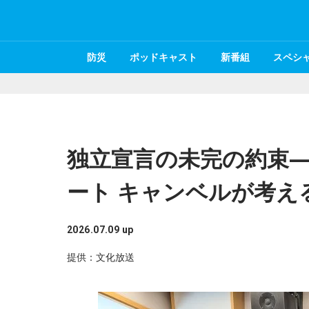
防災
ポッドキャスト
新番組
スペシ
独立宣言の未完の約束—
ート キャンベルが考え
2026.07.09 up
提供：文化放送