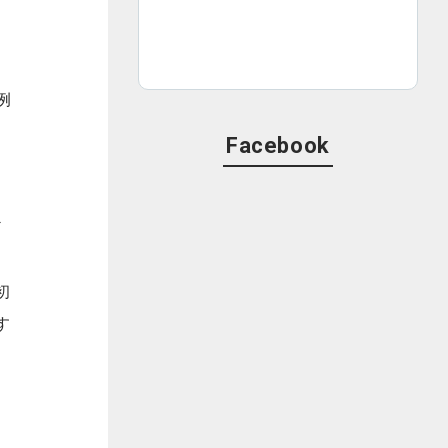
う
例
そ
Facebook
っ
ど
初
す