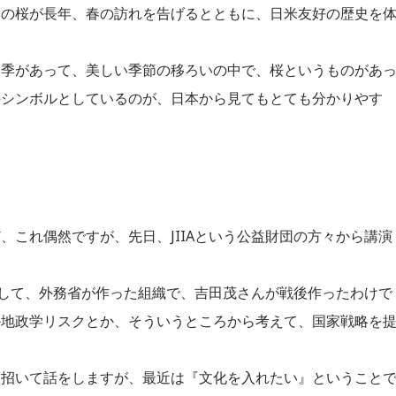
本の桜が長年、春の訪れを告げるとともに、日米友好の歴史を
四季があって、美しい季節の移ろいの中で、桜というものがあ
のシンボルとしているのが、日本から見てもとても分かりやす
、これ偶然ですが、先日、JIIAという公益財団の方々から講演
いまして、外務省が作った組織で、吉田茂さんが戦後作ったわけで
か地政学リスクとか、そういうところから考えて、国家戦略を
を招いて話をしますが、最近は『文化を入れたい』ということ