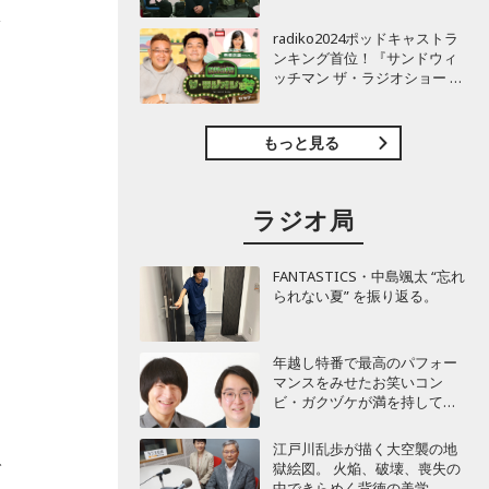
TBSラジオ『安住紳一郎の日
体
曜天国』インタビュー
radiko2024ポッドキャストラ
ンキング首位！『サンドウィ
ッチマン ザ・ラジオショー サ
っ
タデー』インタビュー
もっと見る
ラジオ局
FANTASTICS・中島颯太 “忘れ
られない夏” を振り返る。
年越し特番で最高のパフォー
マンスをみせたお笑いコン
提
ビ・ガクヅケが満を持して
『オールナイトニッポン
0(ZERO)』に登場！
江戸川乱歩が描く大空襲の地
で
獄絵図。 火焔、破壊、喪失の
中できらめく背徳の美学。 そ