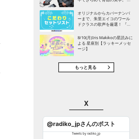
して、防空壕の暗闇で一夜に
燃え上がった恋。 謎解きは後
オリジナルからカバーナンバ
からやって来る……
ーまで、朱里エイコのワール
自
ドクラスの歌声を厳選！ 『こ
だわりセットリスト・特別
編・選』
8/10(月)Iris Makikoの星読みに
か
よる 星座別【ラッキーメッセ
ージ】
もっと見る
時
X
@radiko_jpさんのポスト
Tweets by radiko_jp