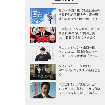
夏の甲子園「第108回全国高等
学校野球選手権大会」高校野
球の試合はradikoで聴こう！
三四郎×トヨタ自動車・豊田章
男会長 夢の"親子"共演が実
現！ 若者の悩みに向き合うポ
ッドキャスト番組が始動
サカナクション・山口一郎、
あいみょん、福山雅治…本当
に面白いラジオ番組【アーテ
ィスト編】
タイムフリー30で聴ける！
2026年7月のオススメ番組まと
め
『VIVANT』の"悪役"たちが
TBSラジオに集結。ドラマ第2
シーズンを振り返り＆徹底考
察！