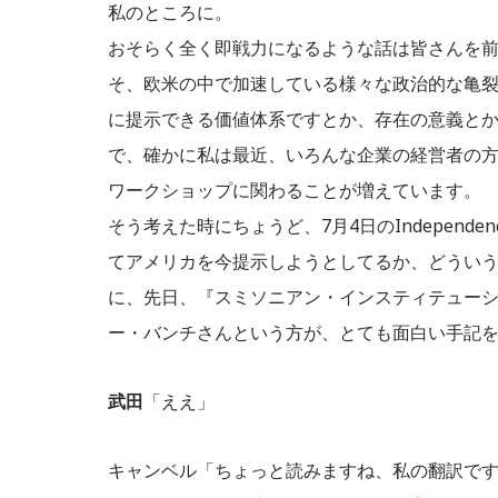
私のところに。
おそらく全く即戦力になるような話は皆さんを
そ、欧米の中で加速している様々な政治的な亀裂
に提示できる価値体系ですとか、存在の意義と
で、確かに私は最近、いろんな企業の経営者の
ワークショップに関わることが増えています。
そう考えた時にちょうど、7月4日のIndepend
てアメリカを今提示しようとしてるか、どうい
に、先日、『スミソニアン・インスティテュー
ー・バンチさんという方が、とても面白い手記
武田
「ええ」
キャンベル「ちょっと読みますね、私の翻訳で