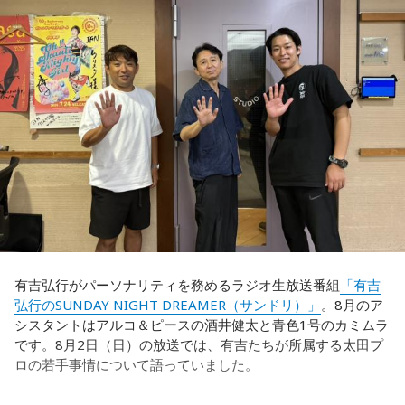
ターセプトからのゴールがありましたし、前半の終了間際に
は日本がボールを持つ時間もありました。しかし、後半に入
ってからブラジルが戦略を変えてきて、日本が一方的に押し
込まれてしまった。試合のなかで具体的な戦術が打ち出せな
かったと考えると、（選手のなかに）もう少し具体的な戦略
を示す人、ブレーンが必要なのかなと素人目には思ってしま
うのですが……。
福田：そういう見方も当然ありますし、それができれば一番
いいと思うのですが、森保監督は帰国後の会見で「戦術は後
出しジャンケンだ」と言っていたんです。どういうことかと
いうと、自分たちが変えたら相手がまた変えてくる、それに
対してまた変えていかなきゃならない。ベンチでその都度
（戦術を）言い続けても、向こうが変えてきたら、その変化
有吉弘行がパーソナリティを務めるラジオ生放送番組
「有吉
に対して変化しなきゃいけない。「こういうやり方をしま
弘行のSUNDAY NIGHT DREAMER（サンドリ）」
。8月のア
す」「だったらこう対応します」と。
シスタントはアルコ＆ピースの酒井健太と青色1号のカミムラ
です。8月2日（日）の放送では、有吉たちが所属する太田プ
そうすると、対応された側がまた変えてくるんですよ、それ
ロの若手事情について語っていました。
も試合中に。ですから、ベンチからでも戦術や戦略はある程
度言えますけど、ピッチのなかで選手たちがそれを感じて、