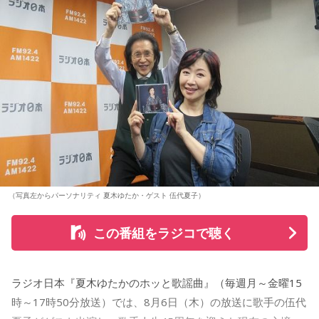
（写真左からパーソナリティ 夏木ゆたか・ゲスト 伍代夏子）
この番組をラジコで聴く
ラジオ日本『夏木ゆたかのホッと歌謡曲』（毎週月～金曜15
時～17時50分放送）では、8月6日（木）の放送に歌手の伍代