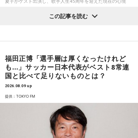
夏子がゲスト出演し、歌手人生45周年を迎えた現在の心境
や、デビュー当時の苦労について語った。
この記事を読む
番組では、前作「しゃんしゃん牡丹」の制作秘話を紹介。伍
代さんは、曲を受け取ると映像や物語が自然と頭に浮かび、
「こんな女性像を描きたい」「琴や三味線を取り入れたい」
など、自らイメージを提案しながら作品づくりに参加してい
福田正博「選手層は厚くなったけれど
ることを明かした。また、歌手はレコーディングを終えた
も…」サッカー日本代表がベスト8常連
後、自分自身が“演出家”となって楽曲を育てていく仕事でもあ
国と比べて足りないものとは？
ると語り、長年培ってきた表現者としての思いを語った。
2026.08.09 up
一方で、デビュー当時は決して順風満帆ではなかった。デビ
提供：TOKYO FM
ューから間もなく所属レコード会社がなくなり、「どこへ行
けばいいの？」と途方に暮れたことや、芸名を何度も変えな
がら挑戦を続けてきた日々を振り返る。それでも諦めずに歌
い続けた経験が、45周年記念シングル「露天の花」に込めた
「どんな環境でも花は咲く」「その場所で咲く花がある」と