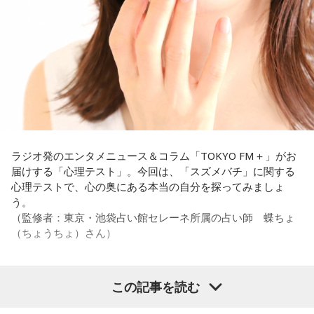
あの戦いができたというのは、選手層も相当厚くなったとい
い。有吉が「なんでなの？」と尋ねると、カミムラは「こん
うことでしょうか？
なことを言うのもあれですけど、（ぐりんぴーすさんが）ど
ういう先輩か分かっていないんだと思います」と正直に語り
福田：そうですね。選手層は厚くなっているし、森保監督の
ます。
「誰が出ても同じような戦いができる準備をしてきた」とい
う言葉がその通りであることを、グループステージで証明で
それを受け、有吉は「でもさ、この世界に入ったら俺だって
きていたと思います。でも、そこから上に行くためには、や
（若手の頃は）誰か分からない人にも一応挨拶するじゃな
っぱり“個の力”が必要だったかなと感じています。
い？ 何があるか分からないからさ」と持論を語ります。その
意見にカミムラも納得しつつも、「ちゃんと挨拶をしない人
世界で見ても、日本だけでなく主力の選手がケガする国は
間は時代的に増えていますね」とリアルな実情を明かしま
ラジオ発のエンタメニュース＆コラム「TOKYO FM＋」がお
多々あって、それでも勝ち上がっていく力が必要なのがW杯
す。
届けする「心理テスト」。今回は、「スズメバチ」に関する
なんです。そういう意味では、確かに選手層は厚くなったけ
心理テストで、心の奥にある本当の自分を探ってみましょ
れども、さらに“個”の力を高めながら、選手層をもっと厚くし
また、有吉は「吉本（興業）は縦がちゃんとしているじゃ
う。
なきゃいけない。ベスト16・ベスト8に進む国と比べたとき
ん。それは養成所でもそういう教えがあるんだろうし、先輩
（監修者：東京・池袋占い館セレーネ所属の占い師 蝶ちょ
に、そこまでの選手層だったのかというと、まだまだ厚くし
からも受け継がれるからだと思うんだよね」と他事務所と比
（ちょうちょ）さん）
ていかないとダメなのではないか、ということなんだと思い
較しつつ、「太田プロはゆるいから……酒井のせいで（笑）」
ます。
と冗談交じりに言うと、酒井も「俺のせいじゃないと思いま
すけどね」とすぐさまツッコミを入れていました。
この記事を読む
ただ、あれだけケガ人が出て、誰が出ても同じようなサッカ
【質問】
ーができて、グループステージをああいう形で抜けられたと
＜番組概要＞
家でくつろいでいると、突然、大きなスズメバチが部屋に飛