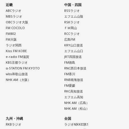
近畿
中国・四国
応あり）
ABCラジオ
BSSラジオ
■スペシャルゲスト解説：髙津臣吾
MBSラジオ
エフエム山陰
■実況：師岡正雄アナウンサー
OBCラジオ大阪
RSKラジオ
FM COCOLO
ＦＭ岡山
■番組X：@showup1242
FM802
RCCラジオ
■ハッシュタグ：#ショウアップナイター #60n
FM大阪
広島FM
■メールアドレス：89@1242.com
ラジオ関西
KRY山口放送
Kiss FM KOBE
エフエム山口
■番組ホームページ：
https://www.1242.com/showup
e-radio FM滋賀
JRT四国放送
KBS京都ラジオ
FM徳島
α-STATION FM KYOTO
RNC西日本放送
wbs和歌山放送
FM香川
NHK AM（大阪）
RNB南海放送
FM愛媛
RKC高知放送
エフエム高知
NHK AM（広島）
NHK AM（松山）
九州・沖縄
全国
RKBラジオ
ラジオNIKKEI第1