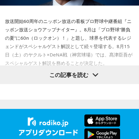
【解答】
1．鳩のぬいぐるみ……本性は「愛情深い天使」
放送開始60周年のニッポン放送の看板プロ野球中継番組『ニ
鳩のぬいぐるみは「愛情」を暗示しています。あなたは追い
ッポン放送ショウアップナイター』。8月は「プロ野球“勝負
詰められても、自分より大切な誰かを思い浮かべる、利他的
なタイプ。窮地でこそ人にやさしくできる、あたたかい心の
の夏”に60n（ロックオン）！」と題し、球界を代表するレジ
持ち主です。ただ、自分を後回しにしすぎないよう気をつけ
ェンドがスペシャルゲスト解説として続々登場する。8月15
てください。
日（土）のヤクルト×DeNA戦（神宮球場）では、髙津臣吾が
スペシャルゲスト解説を務めることが決定した。
2．身分証……本性は「したたかな悪魔」
身分証は「あなた自身の存在」を暗示しています。あなたは
この記事を読む
窮地に立たされると、何よりまず自分を守り抜く、利己的な
タイプ。生き残るための冷徹な判断力は、時に人を出し抜く
髙津は1990年代から2000年代にかけて伝家の宝刀・シンカ
ほどです。ただ、その強さはあなたや大切なものを守るため
ーを武器にヤクルトスワローズの絶対的守護神を担い、選手
の武器にもなるでしょう。
として5度のリーグ優勝、4度の日本一に貢献した。メジャー
3．乾電池……本性は「気まぐれな人間」
でも活躍し日米通算313セーブをマーク。指導者としては、6
乾電池は「内に秘めたエネルギー」を暗示しています。あな
シーズン、ヤクルトの監督を務め、前年最下位からの日本
たは追い詰められると、理屈より先に、その時の衝動でとっ
一、球団初のリーグ連覇を成し遂げた。
さに動く本能タイプ。ある意味では、いちばん人間らしいか
もしれません。勢いが吉と出ることも多いですが、一呼吸置