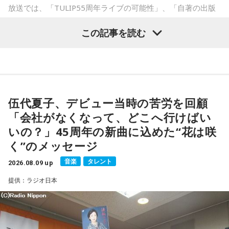
賞。TVアニメ、実写映画等、多くのメディアミックスを果た
放送では、「TULIP55周年ライブの可能性」、「自著の出版
す大ヒット作品となり2026年6月完結。
記念イベントの裏話」、「デビュー時の音楽業界」、といっ
この記事を読む
た古今のトピックスが盛りだくさんです。
【近刊】
『宇宙兄弟』完結 46巻
■番組タイトル：『マンガのラジオ 宇宙兄弟スペシャル
supported by viviON』
■放送日時：2026年8月16日（日） 19時～20時
伍代夏子、デビュー当時の苦労を回顧
■パーソナリティ：吉田尚記
「会社がなくなって、どこへ行けばい
■ゲスト：小山宙哉
いの？」45周年の新曲に込めた“花は咲
■メールアドレス：
manga@1242.com
■公式Xアカウント：@MANGARADIO1242
く”のメッセージ
■ハッシュタグ：#マンガのラジオ
音楽
タレント
■番組HP：
2026.08.09 up
https://manga-no-radio.com/
提供：ラジオ日本