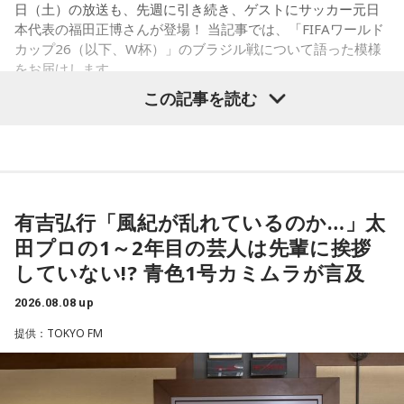
日（土）の放送も、先週に引き続き、ゲストにサッカー元日
本代表の福田正博さんが登場！ 当記事では、「FIFAワールド
カップ26（以下、W杯）」のブラジル戦について語った模様
をお届けします。
この記事を読む
福田正博さん
1966年生まれの福田正博さんは、日本人初のJリーグ得点王に
輝き、Jリーグ通算228試合出場93得点を挙げ、日本代表では
有吉弘行「風紀が乱れているのか…」太
45試合出場で9ゴールを記録するなど活躍を見せ、1993年に
田プロの1～2年目の芸人は先輩に挨拶
はW杯アジア地区最終予選にも出場しました。2002年に現役
していない!? 青色1号カミムラが言及
を引退した後は、サッカー解説者としてメディアでの活動の
ほか、講演会やサッカー教室をおこなうなど、自身の経験を
2026.08.08 up
活かしながら幅広く活動しています。
提供：TOKYO FM
◆福田正博がW杯ブラジル戦を総括
藤木：ブラジル戦で、前半は佐野海舟選手の素晴らしいイン