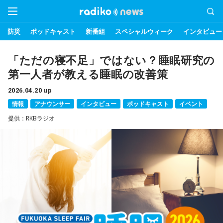
防災
ポッドキャスト
新番組
スペシャルウィーク
インタビュー
「ただの寝不足」ではない？睡眠研究の
第一人者が教える睡眠の改善策
2026.04.20 up
情報
アナウンサー
インタビュー
ポッドキャスト
イベント
提供：RKBラジオ