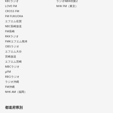
KBCラジオ
ラジオNIKKEI第2
LOVE FM
NHK FM（東京）
CROSS FM
FM FUKUOKA
エフエム佐賀
NBC長崎放送
FM長崎
RKKラジオ
FMKエフエム熊本
OBSラジオ
エフエム大分
宮崎放送
エフエム宮崎
MBCラジオ
μFM
RBCiラジオ
ラジオ沖縄
FM沖縄
NHK AM（福岡）
都道府県別