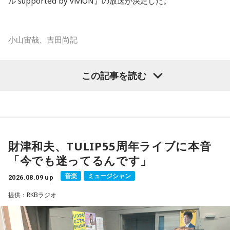
ル supported by viviON』の放送が決定した。
小山宙哉、吉田尚記
マンガ大賞の発起人にも名を連ねる吉田尚記アナウンサーが
この記事を読む
パーソナリティを務め、漫画にまつわるゲストを迎えるポッ
ドキャスト番組『マンガのラジオ supported by viviON』
（毎週日曜 18時頃配信）の地上波特別番組で、 「宇宙兄弟」
の漫画家・小山宙哉がゲスト出演する。
財津和夫、TULIP55周年ライブに本音
18年に及ぶ「宇宙兄弟」の連載完結のタイミングでの出演と
「今でも迷ってるんです」
なり、「宇宙兄弟」誕生のエピソードや「キャラクターに出
会う」というキャラクター造形について、ストーリーの発想
音楽
ミュージシャン
2026.08.09 up
と科学的裏付けについて等、様々な話を伺っていく。
提供：RKBラジオ
小山宙哉をゲストに迎える特別番組『マンガのラジオ 宇宙兄
弟スペシャル supported by viviON』は8月16日（日）19時