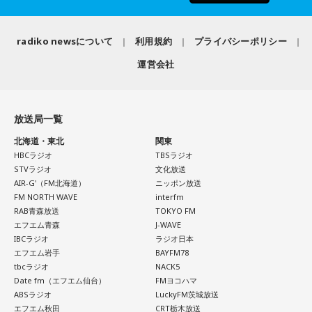
選手としても指揮官としてもヤクルトが誇る球界のレジェン
いて考える癖もつけてみて。
ドといえる髙津が8月15日（土）に神宮球場で行われる「ヤ
radiko newsについて
利用規約
プライバシーポリシー
4．懐中電灯……本性は「冷静な神様!?」
クルト×DeNA」に『ニッポン放送ショウアップナイター』の
懐中電灯は「今後の見通し」を暗示しています。あなたは極
運営会社
スペシャルゲスト解説として登場する。現役時代は『ニッポ
限の場面でもパニックにならず、状況を一歩引いて見極める
ン放送ショウアップナイター』の事前情報番組でレギュラー
冷静沈着なタイプ。感情に飲まれず、俯瞰して考えられるタ
出演コーナーを持つなど、ニッポン放送リスナーにはお馴染
イプです。ただ、いつも冷静すぎると近寄りがたく見られる
放送局一覧
こともあるので、時には素直になってみましょう。
みの髙津だが、『ニッポン放送ショウアップナイター』で解
北海道・東北
関東
説を務めるのは2013年以来、13年ぶりとなる。
＊
HBCラジオ
TBSラジオ
STVラジオ
文化放送
ペナントレースも終盤に差し掛かり、古巣・ヤクルトにとっ
天使も悪魔も、どちらもあなたの一部。自分の中の両方を知
AIR-G'（FM北海道）
ニッポン放送
て勝負の夏となる神宮球場の一戦での髙津氏ならではの視点
FM NORTH WAVE
interfm
っておくことが、いざという時の本当の強さになるのかもし
RAB青森放送
TOKYO FM
れません。
に注目が集まる。
エフエム青森
J-WAVE
IBCラジオ
ラジオ日本
■監修者プロフィール：蝶ちょ（ちょうちょ）
『ニッポン放送ショウアップナイター』では、今後も60周年
エフエム岩手
BAYFM78
池袋占い館セレーネ所属。電話占いメルにも出演。第六感で
tbcラジオ
NACK5
のアニバーサリーイヤーにふさわしい球界のレジェンドたち
人の想いを捉える羅針盤ヒーラー。霊感タロット、四柱推
Date fm（エフエム仙台）
FMヨコハマ
がスペシャルゲスト解説者として登場する。さらに、リスナ
命、宿曜占星術でオーダーメイドの鑑定を手掛ける。転職、
ABSラジオ
LuckyFM茨城放送
結婚、離別など多くの経験から、今どう動くべきか悩む人に
ーにとって嬉しい夏の味覚や現金が当たるプレゼント企画も
エフエム秋田
CRT栃木放送