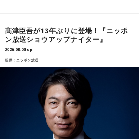
いうのは今までなかったことですし、力がついているのは事
番組名：有吉弘行のSUNDAY NIGHT DREAMER
び込んできました。
実ですね。
放送日時：毎週日曜 20:00～21:55
あなたは慌てて、荷物をつかんで部屋の外へ逃げ出します。
放送エリア：TOKYO FMをのぞくJFN全国25局ネット
安全な場所までたどり着き、ほっと一息。
藤木：そんな日本代表を僕たちも応援したいと思います。
パーソナリティ：有吉弘行
ふと見ると、あなたは無我夢中で、あるものを握りしめてい
髙津臣吾が13年ぶりに登場！『ニッポ
番組Webサイト：
https://jfn-pods.com/program/27400
ました。
ン放送ショウアップナイター』
音声コンテンツプラットフォーム「JFN Pods」ではスペシャ
それは何でしたか？次の中から近いものを1つ選んでくださ
ル音声も配信中！
い。
（左から）福田正博さん、藤木直人、高見侑里
2026.08.08 up
1． 鳩のぬいぐるみ
提供：ニッポン放送
＜番組概要＞
2． パスポートなどの身分証
番組名：SPORTS BEAT supported by TOYOTA
3． 買ったばかりの乾電池
放送日時：毎週土曜 10:00～10:50
4． 懐中電灯
パーソナリティ：藤木直人、高見侑里
番組Webサイト：
https://www.tfm.co.jp/beat/
【解説】
番組公式X：
@SPORTSBEAT_TFM
この心理テストでわかることは、追い詰められた時に出る、
あなたの「究極の裏の顔」です。
とっさに握りしめたものは、あなたが窮地で無意識に守ろう
とする「本当に大切なもの」を暗示しています。冷静ではい
られない極限の場面でこそ、普段は隠れているあなたの本性
が表に出るのです。