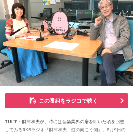
から放送。放送後には、地上波本編で未公開の音源を含むデ
ィレクターズカット版のポッドキャスト配信も予定してい
る。
【小山宙哉プロフィール】
1978年生 京都府出身 京都市立銅駝美術工芸高等学校（現：
京都市立美術工芸高等学校）、大阪市立デザイン教育研究所
卒業。デザイン会社勤務を経て、「モーニング」に持ち込み
をした『ジジジイ』で第14回MANGA OPEN審査委員賞（わ
たせせいぞう賞）受賞。『劇団JET’S』で第15回MANGA
OPEN大賞受賞。2006年『ハルジャン』『ジジジイ-GGG-』
を連載。
この番組をラジコで聴く
2007年12月、初の週刊連載作品『宇宙兄弟』連載開始。同作
で2010年 第56回小学館漫画賞一般向け部門、2011年 第35回
TULIP・財津和夫が、時には音楽業界の扉を叩いた頃を回想
講談社漫画賞一般部門、2014年 手塚治虫文化賞読者賞を受
してみるRKBラジオ『財津和夫 虹の向こう側』。8月9日の