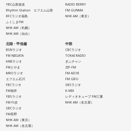
寄り添いナビゲートする。
YBC山形放送
RADIO BERRY
実施する。
Webサイト：
https://selene-uranai.com/
Rhythm Station エフエム山形
FM GUNMA
RFCラジオ福島
NHK AM（東京）
YouTube：
https://www.youtube.com/@ataru-uranai
ふくしまFM
■髙津臣吾 コメント
NHK AM（札幌）
NHK AM（仙台）
北陸・甲信越
中部
「ショウアップナイター」をお聴きの皆さま、ご無沙汰して
BSNラジオ
CBCラジオ
おります。
FM NIIGATA
TOKAI RADIO
ペナントレース終盤の神宮球場、一つ一つのプレーの重みが
KNBラジオ
ぎふチャン
FMとやま
ZIP-FM
増す独特の緊張感を、ラジオを通じてお伝えできればと思い
MROラジオ
FM AICHI
ます。
エフエム石川
FM GIFU
よろしくお願いします！
FBCラジオ
SBSラジオ
FM福井
K-MIX
YBSラジオ
レディオキューブ FM三重
FM FUJI
NHK AM（名古屋）
SBCラジオ
FM長野
NHK AM（東京）
「ニッポン放送ショウアップナイター ヤクルト×DeNA」
NHK AM（名古屋）
■放送日時：8月15日（土） 17時50分～試合終了 （延長対