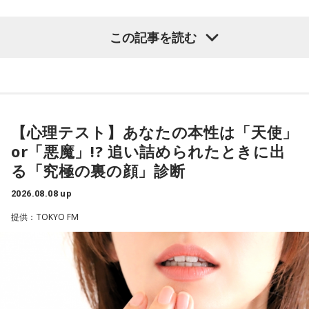
対応していく能力を高めていくのがサッカーにおいて一番重
要なんです。
（左から）酒井健太、有吉弘行、カミムラ
この記事を読む
ブラジル戦のときも「守ろう」という気持ちはなくても、ブ
ラジルが1点負けていたときに、前に出てくるエネルギーって
すごいんです。それを食い止めたり、押し返したりするため
◆太田プロの若手芸人事情
には、前半よりもエネルギーをもっと使わなきゃいけないけ
れども、ブラジルのものすごい勢いにのまれてしまった。た
有吉は、若手芸人と接する機会の多いカミムラに聞きたいこ
だ、これは日本だけではなく、アルゼンチンと対戦したイン
とがあると切り出し、「賞レースで結果を残していないコン
【心理テスト】あなたの本性は「天使」
グランドもそういう展開になったんですよ。サッカーってそ
ビ、（芸歴18年目の）ぐりんぴーすがよく愚痴をこぼしてい
or「悪魔」!? 追い詰められたときに出
ういうスポーツなんですよね。
るのは、最近の後輩は挨拶をしてくれないんだって（笑）」
る「究極の裏の顔」診断
と暴露します。
つまり、ベンチから何か言っても（すぐに戦術を）変えられ
2026.08.08 up
るほど簡単なスポーツではないんです。なぜならば、相手が
有吉自身は、今では後輩から挨拶されないことがまったくな
それに対してまた変化をしてくるから。だから“個”の力を高め
いため分からないと前置きしつつ、「ぐりんぴーすがそう言
提供：TOKYO FM
て、時間をつくれる選手が重要になってくるということです
っていたから……その辺はどう？ 風紀が乱れているかどうか」
ね。
と質問します。
◆世界で戦うために必要な“個”の力
これに対して、カミムラは「ぐりんぴーすさんが言っている
のは、1～2年目の芸人の子たちだと思うんですけど……たぶ
藤木：今回、日本代表はケガ人が続出しましたが、それでも
ん、その子たちは本当に挨拶していないと思います」と苦笑