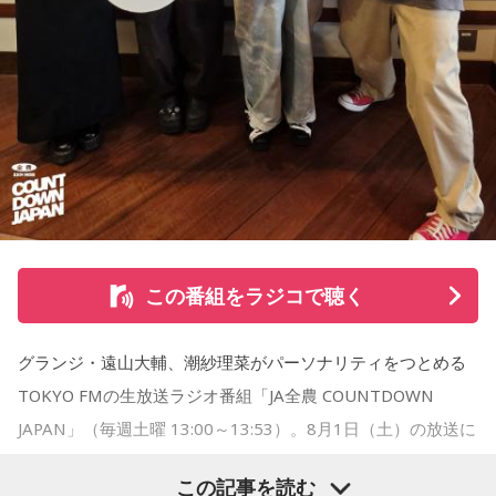
「友人と遊んだ時に言われたあの一言がずっとモヤモヤして
※インタビュアー：文化放送・斉藤一美アナウンサー
いて…」
「優柔不断な性格のせいで、こんな事が…」
あなたの人生相談を送ってください。その相談を受け、中島
健人が遊戯王の話をします。
※ メールの件名は「決闘」でお願いします。
◎「中島健人イメージランキング」
街の人に調査したら、中島健人が1位にランクインしそうな
この番組をラジコで聴く
「ランキングのタイトルだけ」を送ってきてください。
グランジ・遠山大輔、潮紗理菜がパーソナリティをつとめる
＜例＞
TOKYO FMの生放送ラジオ番組「JA全農 COUNTDOWN
・家の照明、指パッチンで消してそうランキング
・コンビニで「温めますか？」とか「レジ袋はいります
JAPAN」（毎週土曜 13:00～13:53）。8月1日（土）の放送に
か？」とか聞かれる前に全部先に言ってきそうな男ランキン
は、リーガルリリーのたかはしほのかさん（Vo.／Gt.）と海さ
この記事を読む
グ
ん（Ba.）が登場！ 新曲「コニファー」に込めた想いなどを伺