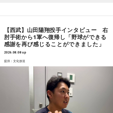
ればと思います」と締めくくりました。
本代表の福田正博さんが登場！ 当記事では、「FIFAワールド
カップ26（以下、W杯）」でブラジルに対する発言が波紋を
また、イベント当日は文化放送1階のサテライトプラス広場に
呼んだ塩貝健人選手について、福田さんが語った模様を紹介
て「イタコト展」も開催。「誰かの心のこりが、誰かの心の
します。
【西武】山田陽翔投手インタビュー 右
こりを和らげる」をテーマに、さまざまな「心のこり」に触
肘手術から1軍へ復帰し「野球ができる
れながら、自分自身の想いを見つめ直す機会を届けました。
感謝を再び感じることができました」
なお、この模様は8月11日（火・祝）午前9時00分～10時00
（左から）福田正博さん、藤木直人、高見侑里
2026.08.08 up
分に、文化放送で特別番組として放送します。
提供：文化放送
【特別番組概要】
■番組名：『田村淳のNewsCLUB「自分自身と話そうの
1966年生まれの福田正博さんは、日本人初のJリーグ得点王に
日」』
輝き、Jリーグ通算228試合出場93得点を挙げ、日本代表では
■放送日時：2026年8月11日（火・祝）午前9時00分～10時
45試合出場で9ゴールを記録するなど活躍を見せ、1993年に
00分
はW杯アジア地区最終予選にも出場しました。2002年に現役
■出演：田村淳、砂山圭大郎（文化放送アナウンサー）
を引退した後は、サッカー解説者としてメディアでの活動の
■提供：全日本葬祭業協同組合連合会（全葬連）