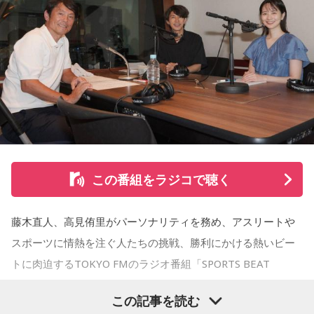
る思い出を紹介。音楽を通してこれまでの人生を振り返りな
がら、これからの“自分らしい生き方”を考える時間を共有しま
した。田村は、人生の最後に流したい曲について、「お葬式
で流す曲は決めている。しかも自分の声で流したいと思っ
て、毎日ギターの弾き語りを書斎で練習して、音源として残
しているんです。娘たちにも聴こえているはずだから、お葬
式のときに『パパが弾いてた曲だ』と思ってもらえたら」と
思いを語りました。
この番組をラジコで聴く
コーナー後には、来場者から田村への質疑応答も実施。最後
藤木直人、高見侑里がパーソナリティを務め、アスリートや
には、田村がイベントを振り返り、「リスナーの皆さんのエ
スポーツに情熱を注ぐ人たちの挑戦、勝利にかける熱いビー
ンディング曲の話とかを聞いているだけでも、僕はポジティ
トに肉迫するTOKYO FMのラジオ番組「SPORTS BEAT
ブになれた。確かに死はすごく悲しいことではあるんだけ
supported by TOYOTA」（毎週土曜 10:00～10:50）。8月1
ど、100％皆さんに必ず来るお別れなので、そのお別れとど
この記事を読む
うやって向き合うかということを考える一つのきっかけにな
日（土）の放送も、先週に引き続き、ゲストにサッカー元日