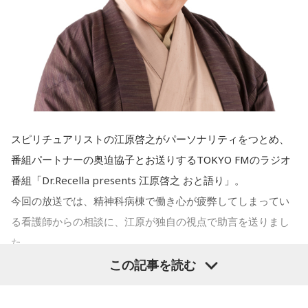
は主題歌と劇中歌を担当し、今年4月から放送されたテレビド
ラマ版「惡の華」では、たかはしほのかさんが劇伴を担当。
そして、今秋には初のアジアツアーの開催が決定していま
す。
遠山：僕は「惡の華」が好きで、（テレビドラマ版ではW主
演の）あのちゃんと鈴木福くんがめちゃくちゃ素晴らしかっ
スピリチュアリストの江原啓之がパーソナリティをつとめ、
たですけど、そういうドラマの音楽って、どう作っていく
番組パートナーの奥迫協子とお送りするTOKYO FMのラジオ
の？
番組「Dr.Recella presents 江原啓之 おと語り」。
今回の放送では、精神科病棟で働き心が疲弊してしまってい
ほのか：私も今回初めて関わらせてもらったんですけど、今
る看護師からの相談に、江原が独自の視点で助言を送りまし
まで作ってきたライブでやる曲やバンドでやる曲の作り方と
た。
は全然違って……ドラマの映像にいかに没頭させるかが重要と
この記事を読む
いうか。リーガルリリーでは、音楽を聴いてほしくて作って
パーソナリティの江原啓之
いるんですけれど、ドラマの音楽は、映像を観てもらわない