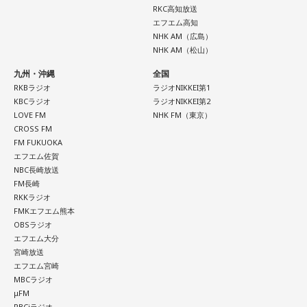
RKC高知放送
遠山：海ちゃんはどうですか？
江原：やっぱり、集中力が欠けちゃうしね。だからご飯を食
エフエム高知
べて、新しいお家を建てればまたよく寝られたりすると思う
NHK AM（広島）
NHK AM（松山）
海：アニメでは、マンガ大好きな女の子が、同人誌とかを売
けれど、そういう風な自分自身のメンテナンスというか、そ
るようなイベントに行って「自分でも描けるんだ！」と思っ
九州・沖縄
全国
れを大事にして、コンディションを常に最高に整えるという
RKBラジオ
ラジオNIKKEI第1
て、そこから自分で描き始めるんですけど、それが私自身の
ことであれば、もしかしたら悩んでいた時期は体調が不安定
KBCラジオ
ラジオNIKKEI第2
音楽体験とすごくつながっていて。
LOVE FM
NHK FM（東京）
だったかもしれない。だって、普段だったら前向きにいける
CROSS FM
ところが、何かふと不安になっちゃったりするでしょう。
FM FUKUOKA
「あ、自分もバンドできるんだ」みたいな、そういうときの
エフエム佐賀
NBC長崎放送
ワクワク感のようなものが、いろんな不安や葛藤を飛び越え
例えば、小さいお子さんがいるときって、やっぱり楽しいけ
FM長崎
ちゃうみたいな、そういうバイタリティのある曲だなと思い
RKKラジオ
れど身体がついていけないときって、ちょっと子育てが憂鬱
FMKエフエム熊本
ます。歌詞は自分と向き合っている部分も結構あるんですけ
になったりする時って出ちゃうじゃないですか。子どもの元
OBSラジオ
ど、音像がかなり爽やかなので、そういうものを飛び越えて
エフエム大分
気な「キャー！」というのも、元気なときには「もう！」と
宮崎放送
いくような“若さ”をすごく感じました。
いうくらいで済むけれど、頭が痛いときはキツイもんね。そ
エフエム宮崎
MBCラジオ
ういうことなんですよね。
μFM
次回8月8日（土）の放送は、シンガーソングライター・バー
RBCiラジオ