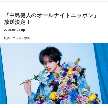
で、そこは自分のなかではいい評価をしていた感じです」
何を言っているかというと、日本とブラジルの力関係は間違
『中島健人のオールナイトニッポン』
――過去2年の苦労は昨シーズンに活きていたということです
いなくブラジルが上なんですよ。そこで日本サイドが考えな
放送決定！
ね。
きゃいけないことは、ブラジルに油断してもらう、隙を見せ
山田「活きていると思います。ウエイトトレーニングなどで
2026.08.08 up
てもらうということも1つだと思っていて。
身体作りができたと思うので、結果を出さないといけないと
提供：ニッポン放送
ころで出せたというのはよかったと思います」
去年おこなったブラジルとの親善試合では、日本が2-0から3
点を取ってブラジルに勝っているんです。だけれども、ブラ
――2月の南郷キャンプ終盤で右肘痛が発覚した時の心境を教
ジルは対戦相手が決まったときに「オランダじゃなくて良か
えてください。
った」と思っていた。日本ということで、少しでも油断して
山田「痛かったですし、手術のタイミングはすごく悩んだの
ですが、3月9日に手術をさせていただいた。痛いままプレー
くれれば、日本にとっては好都合じゃないですか。
をしていても成績も上がらないですし、自分としても不安を
抱えながらプレーをするのは嫌だったので、できるだけ早く
ただ、ブラジルの監督の立場からすると、その油断が一番危
手術をして、早く復帰ができるようにというので決断しまし
険なんです。だから、「去年の親善試合では2-0から逆転され
た」
ているんだ。メンバーは違うかもしれないけれど、日本は力