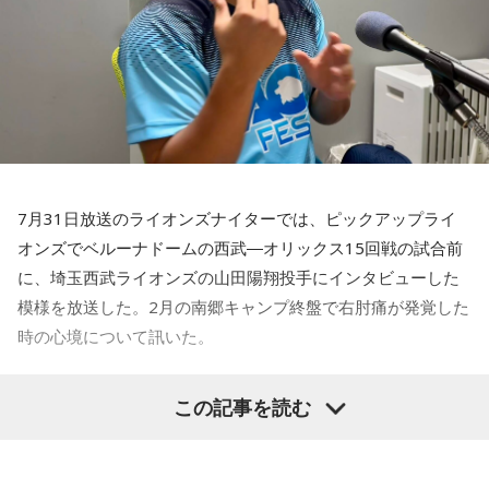
ほか、講演会やサッカー教室をおこなうなど、自身の経験を
活かしながら幅広く活動しています。
◆「塩貝選手に悪意はなかった」
藤木：決勝トーナメントの相手がブラジルに決まった際、塩
貝選手の言葉が切り取られて話題になったというか、ブラジ
7月31日放送のライオンズナイターでは、ピックアップライ
ルにちょっと火をつけてしまった部分もあるのかなと思った
オンズでベルーナドームの西武―オリックス15回戦の試合前
のですが。
に、埼玉西武ライオンズの山田陽翔投手にインタビューした
模様を放送した。2月の南郷キャンプ終盤で右肘痛が発覚した
時の心境について訊いた。
福田：そうですね。塩貝選手に悪意はなかったと思います
し、素直に自分の気持ちを言っただけなのですが、それをブ
――1軍デビューを果たしたプロ3年目の昨シーズンは素晴ら
ラジルサイドがうまく切り取って、結果的に彼らのモチベー
この記事を読む
しい成績だったかと思いますが、「求めすぎずに自分のやる
ションを上げるような形になってしまったので、それはあま
べきことをできていた」と振り返りましたね。
り良くなかったかなと思います。
山田「チームから与えられた役割をまっとうできたと思うの