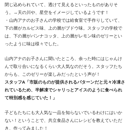
閉じ込められていて、透けて見えるといったものがありそ
う。→天の川や、星空をイメージしているようです！
・山内アナのお子さんの学校では給食室で手作りしていて、
下の層がカルピス味、上の層がブドウ味。スタッフの学校で
は、下の層がパンナコッタ、上の層がレモン味のゼリーとい
ったように味は様々でした。
山内アナのお子さんに聞いたところ、余った時にはじゃんけ
んで取り合いになるくらい大人気なのだそう。スタッフたち
からも、このゼリーが楽しみだったという声が！
スタッフA「市販のものが提供されるパターンだと元々冷凍さ
れているため、半解凍でシャリっとアイスのように食べられ
て特別感を感じていた！」
子どもたちにも大人気な一品を知らないでいるわけにはいか
ない！ということで、共立食品さんにレシピを教えていただ
き、作ってみました！