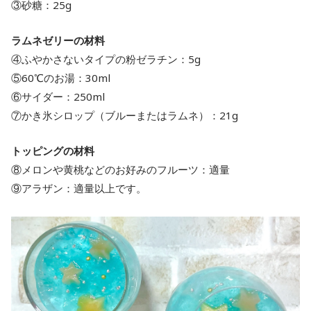
③砂糖：25g
ラムネゼリーの材料
④ふやかさないタイプの粉ゼラチン：5g
⑤60℃のお湯：30ml
⑥サイダー：250ml
⑦かき氷シロップ（ブルーまたはラムネ）：21g
トッピングの材料
⑧メロンや黄桃などのお好みのフルーツ：適量
⑨アラザン：適量以上です。