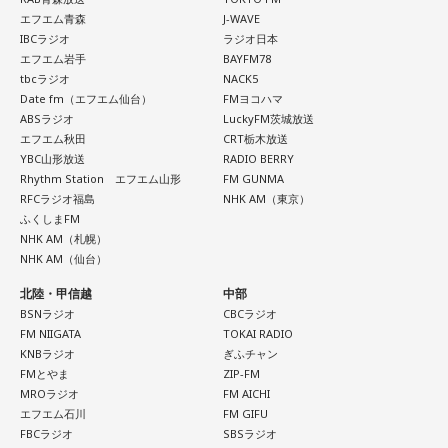
過酷な現場で奮闘する看護師の相談に対し、江原は「意外な
エフエム青森
J-WAVE
IBCラジオ
ラジオ日本
潮：「コニファー」はテレビアニメ「これ描いて死ね」のエ
ことを申し上げるようだけれど……」と前置きした上で、具体
エフエム岩手
BAYFM78
ンディングテーマとなっています。
的なアドバイスを提示しました。
tbcラジオ
NACK5
Date fm（エフエム仙台）
FMヨコハマ
ABSラジオ
LuckyFM茨城放送
遠山：テレビアニメの楽曲を手がけるのは初めてじゃないよ
江原：私はね、ちょっと意外なことを申し上げるようだけれ
エフエム秋田
CRT栃木放送
YBC山形放送
RADIO BERRY
ね？
ど、「体力」だと思います。やっぱり、ちゃんと食べて、よ
Rhythm Station エフエム山形
FM GUNMA
く寝る。で、やっぱり看護師さんって不規則でしょう？ 夜勤
RFCラジオ福島
NHK AM（東京）
ふくしまFM
ほのか：はい。
とかね。いろいろとシフトがあるから、身体のコンディショ
NHK AM（札幌）
ンを持っていくのがとっても大変だと思うの。
NHK AM（仙台）
遠山：この楽曲はどこから作り始めました？
北陸・甲信越
中部
BSNラジオ
CBCラジオ
これ、ばかにならなくて、私、いつもフィジカルとスピリチ
FM NIIGATA
TOKAI RADIO
ほのか：「これ描いて死ね」は、マンガを描くことを題材に
ュアルというものは、いつも同じく同等に思わなきゃダメだ
KNBラジオ
ぎふチャン
した作品なんですけど、まずは原作を読みました。それで、0
FMとやま
ZIP-FM
と言っているんです。昔から「健全な身体に健全な精神宿
MROラジオ
FM AICHI
から1にするときに、心のなかで薪をくべて火種を燃やしてい
る」って言いますでしょう？
エフエム石川
FM GIFU
く。そして、風が吹いてめちゃめちゃ燃えていくみたいな。
FBCラジオ
SBSラジオ