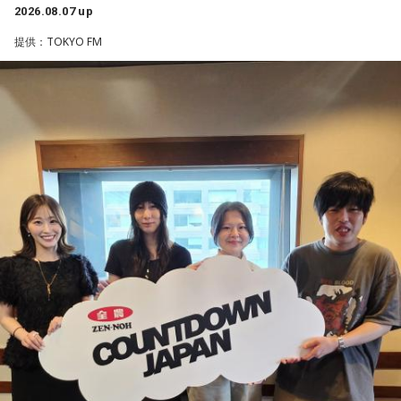
2026.08.07 up
持っている選手だと思いますから、良いエネルギーに変えて
活躍をどうご覧になられましたか？
■募集メール
もらいたいなと思います。
提供：TOKYO FM
山田「球速がすごくて、僕も追いつけるように頑張ります」
◎メールテーマ『鬼事』
――オールスターゲームの前に1軍へ復帰しました。ここまで
----------------------------------------------------
TVアニメ『逃げ上手の若君』第2期オープニングテーマ「鬼
2試合に登板してみていかがですか？
この日の放送をradikoタイムフリーで聴く
事」。中島健人はこの「鬼事」を「日々のイラッとした出来
山田「自分の持ち味が出せて抑えられることができたので、
※放送エリア外の方は、プレミアム会員の登録でご利用いた
事」や「心がザワザワした、モヤモヤした事」を表す言葉と
そこは1番よかったのかなと思います。試合で投げる、野球が
だけます。
してカジュアルに使っています。そんな、あなたの周りで起
できる感謝というのも再び感じることができましたし、野球
----------------------------------------------------
きた「鬼事」を教えてください。
が楽しかったですね」
中島健人が、どう立ち回ればよかったのか手を差し伸べま
す。
＜番組概要＞
――今シーズンの登板はまだ2試合ですが、ヒットを1本も打
たれていないです。
番組名：SPORTS BEAT supported by TOYOTA
※ メールの件名は「鬼事」でお願いします。
山田「そうなんですか？ 何の意識もしていないです（笑）。
放送日時：毎週土曜 10:00～10:50
1イニングを無失点で抑える。どれだけピンチを作っても無失
パーソナリティ：藤木直人、高見侑里
◎コーナー『人生アイズ相談ドラゴン』
点で抑えるというのが中継ぎの仕事なので、それができたと
番組Webサイト：
https://www.tfm.co.jp/beat/
「仕事場の上司、良い人なんだけどここが好きになれなく
いうのは本当にいいことなのかなと思います」
番組公式X：
@SPORTSBEAT_TFM
て…」