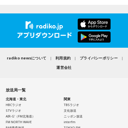
といけないので、逆に聴いてもらったらダメなんですよ。だ
から、音楽を通して真逆な作り方を体験できて、めちゃめち
＜リスナーからの相談＞
ゃ面白かったです。
私は精神科病棟で看護師として働いています。幻覚や妄想に
より精神症状が不安定な患者さんから、暴言や暴力を振るわ
れることがあります。病気だからと割り切って仕事に就いて
（左から）たかはしほのかさん、海さん
いるのですが、心が疲れてきています。私生活は充実してお
radiko newsについて
利用規約
プライバシーポリシー
り、夫と新しく家を建てるためにも仕事は辞められません。
運営会社
仕事がつらいからこそ私生活が充実する、幸せになるぞとい
◆新曲「コニファー」に込めた想い
う気持ちで頑張ろうと思うのですが、患者さんと関わる上で
の心持ちについてアドバイスをいただけないでしょうか？
放送局一覧
遠山：リーガルリリーは、7月11日（土）に新曲「コニファ
北海道・東北
関東
HBCラジオ
TBSラジオ
ー」を配信リリースしました。おめでとうございます。
＜江原からの回答＞
STVラジオ
文化放送
AIR-G'（FM北海道）
ニッポン放送
FM NORTH WAVE
interfm
ほのか・海：ありがとうございます。
――患者からの暴言や暴力に心が折れそうになりながらも、
RAB青森放送
TOKYO FM