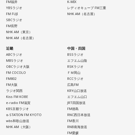
FM福井
K-MIX
そういったものを絶やさずに「自分だけでやっていくぞ！」
それは、例えばご病気の方とかはダメだとか、そういう風に
YBSラジオ
レディオキューブ FM三重
みたいな気持ちと、私がお家で音楽を作っているとき
FM FUJI
NHK AM（名古屋）
差別しているわけではなくてね。私達、コンディションが良
SBCラジオ
の……“色”かな？ その色がすごく一致している部分があったの
いと心のコンディションも良くなりません？ やっぱり、寝不
FM長野
で、今回はアニメのエンディングテーマとして曲を書かせて
NHK AM（東京）
足のときってちょっとネガティブになっちゃったり、笑顔が
NHK AM（名古屋）
もらったんですけど、結構パーソナルな部分が出た作品にな
ちょっと欠けちゃったりね。
近畿
中国・四国
りました。
ABCラジオ
BSSラジオ
やっぱり、この世に生きている限りは、フィジカルなことっ
MBSラジオ
エフエム山陰
OBCラジオ大阪
RSKラジオ
遠山：自分自身の内面をすごく辿って探っている曲ですよ
てすごく大事なんですよね。だから、よりスピリチュアルを
FM COCOLO
ＦＭ岡山
ね？
発揮したいと思う場合には、フィジカルをとても大切にする
FM802
RCCラジオ
FM大阪
広島FM
ということが大事だと思うんですよね。
ラジオ関西
KRY山口放送
ほのか：はい。私は「自分自身を分かってみたい」という気
Kiss FM KOBE
エフエム山口
e-radio FM滋賀
JRT四国放送
持ちで作品を作っていて、もしかしたら皆さんも何かを作る
――精神力を支えるのは徹底した体調管理であると説く江
KBS京都ラジオ
FM徳島
ときって、自分自身を分かってみたいから作るんじゃないか
原。さらに、日常生活におけるコンディションづくりの重要
α-STATION FM KYOTO
RNC西日本放送
wbs和歌山放送
FM香川
なと思って、そういう曲を作りました。
性を語ります。
NHK AM（大阪）
RNB南海放送
FM愛媛