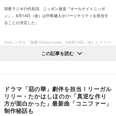
があるんだぞ」と言って、油断しないように警戒させる。そ
――以前から痛みはあったのでしょうか？
深夜ラジオの代名詞、ニッポン放送『オールナイトニッポ
して、「お前ら、（日本選手が）こんなことを言ってるぞ」
山田「痛みがない範囲でできていたのですが、痛みの場所が
ン』。8月14日（金）は中島健人がパーソナリティを担当す
と塩貝選手のコメントを（起爆剤として）使うことが可能な
動いてしまって、数ミリでも痛みの場所が動くだけで痛みが
ることが決定した。
変わってくるので」
んですよ。そういう意味でも、利用されてしまうものを提供
しないほうが良かったなと僕は思っています。
――実戦復帰まで4ヶ月という診断のもと、ファームで最初に
3rdシングル「鬼事/Fiction Love」が8月19日（水）にリリー
投げたのは7月11日でした。リハビリはうまくいったという
スされることを記念して、中島健人が通称“1部”のパーソナリ
とはいえ、塩貝選手とはW杯が終わったときに違うところで
この記事を読む
ことでしょうか？
ティを初めて担当する。番組では、新曲「鬼事/Fiction
会いましたけど、本当に純粋なんですよ。全然悪気がないと
山田「トレーナーさんのおかげでうまくいったと思います」
Love」の話はもちろん、新曲にまつわるテーマでリスナーか
いうか。ただ、プロの選手としてそこまで考えてコメントす
らメールを募集したり、中島の愛に溢れた遊戯王トークも披
るべきだったかなとは思います。
――想定通りにいったということですね。
露する予定。（メールの締切は8月14日（金）正午）
山田「順調にいくのも難しくて、リハビリをしていく上でエ
ドラマ「惡の華」劇伴を担当！リーガル
ラーが出たり、身体との感覚がつながりずらかったりするな
でもまだ若いですから。森保監督は“リバウンドメンタリテ
盛りだくさんの内容でお届けする一夜限りの特別番組『中島
リリー・たかはしほのか「真逆な作り
かで、本当にトレーナーさんのおかげでうまくやっていただ
ィ”という言葉をよく使いますけど、何かうまくいかなかった
健人のオールナイトニッポン』は8月14日(金)25時からニッポ
きました」
方が面白かった」最新曲「コニファー」
ン放送をキーステーションに全国ネットで放送。
後のリアクションがすごく重要で、今後そこを塩貝選手は試
制作秘話も
されるのかなと思いますし、その期待に応えるだけのものを
――石垣島で自主トレをともにした後輩である篠原響投手の