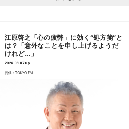
・渋谷のギャル1000人に聴きました「愛用してるタブレット
いました。
端末めっちゃデカそう」ランキング
こんな感じで、中島健人を1位にランクインさせてください。
江原啓之「心の疲弊」に効く“処方箋”と
※ メールの件名は「ランキング」でお願いします。
（左から）潮紗理菜、たかはしほのかさん、海さん、遠山大
は？「意外なことを申し上げるようだ
輔
■番組タイトル：ニッポン放送『中島健人のオールナイトニッ
けれど…」
ポン』
2026.08.07 up
■放送日時：2026年8月14日（金） 25時～27時 （15日
提供：TOKYO FM
（土）午前1時〜3時）
◆“真逆な作り方”で楽曲制作
ニッポン放送をキーステーションに全国ネットで放送
■パーソナリティ：中島健人
リーガルリリーは高校在学時から注目を集め、国内大型ロッ
■メールアドレス：
kenty@allnightnippon.com
クフェスにも多数出演するだけでなく、アメリカで開催され
■番組公式X：@Ann_Since1967
た世界最大級の音楽フェスティバル「SXSW（サウス・バイ・
■番組ハッシュタグ：#中島健人ANN
サウスウエスト）」の出演や中国ツアーの開催など、海外で
のライブも経験。そのほか、2019年公開の映画「惡の華」で