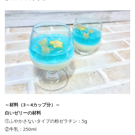
～材料（3～4カップ分）～
白いゼリーの材料
①ふやかさないタイプの粉ゼラチン：5g
②牛乳：250ml