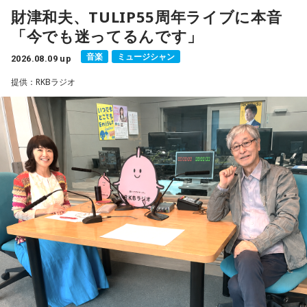
財津和夫、TULIP55周年ライブに本音
柏原収史も、友達の家に泊まり、夜更かしをしながら星空を
18年に及ぶ「宇宙兄弟」の連載完結のタイミングでの出演と
「今でも迷ってるんです」
見るという夏休みならではの体験に触れながら、「記憶に焼
なり、「宇宙兄弟」誕生のエピソードや「キャラクターに出
きつく景色」について語りました。
会う」というキャラクター造形について、ストーリーの発想
音楽
ミュージシャン
2026.08.09 up
と科学的裏付けについて等、様々な話を伺っていく。
提供：RKBラジオ
便利になった今だからこそ、ただ景色を眺める時間の大切さ
を感じるエピソードです。
小山宙哉をゲストに迎える特別番組『マンガのラジオ 宇宙兄
弟スペシャル supported by viviON』は8月16日（日）19時
山梨の風景とともに蘇る夏の記憶
から放送。放送後には、地上波本編で未公開の音源を含むデ
ィレクターズカット版のポッドキャスト配信も予定してい
『Nostalgic More Story』では、山梨にまつわる風景や、大
る。
切な人との思い出を紹介しています。
【小山宙哉プロフィール】
今回の放送では、夏の夜空をきっかけに、子どもの頃の純粋
1978年生 京都府出身 京都市立銅駝美術工芸高等学校（現：
な感動や、時間が経っても色あせない記憶が届けられまし
京都市立美術工芸高等学校）、大阪市立デザイン教育研究所
た。
卒業。デザイン会社勤務を経て、「モーニング」に持ち込み
をした『ジジジイ』で第14回MANGA OPEN審査委員賞（わ
放送で紹介されたStoryの続きをぜひradikoのタイムフリーで