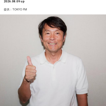
2026.08.09 up
一方で、デビュー当時は決して順風満帆ではなかった。デビ
提供：TOKYO FM
ューから間もなく所属レコード会社がなくなり、「どこへ行
けばいいの？」と途方に暮れたことや、芸名を何度も変えな
がら挑戦を続けてきた日々を振り返る。それでも諦めずに歌
い続けた経験が、45周年記念シングル「露天の花」に込めた
「どんな環境でも花は咲く」「その場所で咲く花がある」と
いうメッセージにつながっていると話した。人生は何度でも
立ち上がれるという応援歌は、自身の歩みそのものでもある
という。
さらに、趣味についてもトークを展開。愛犬と過ごす時間を
増やすために驚くべきあるものを購入したと言う。さて何を
購入したのか…？ 詳しくはradikoタイムフリーで！