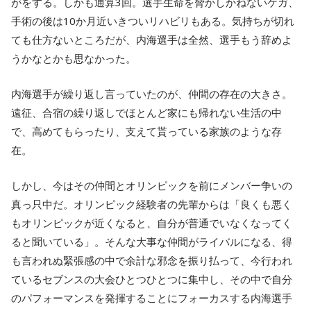
がをする。しかも通算3回。選手生命を脅かしかねないケガ、
手術の後は10か月近いきついリハビリもある。気持ちが切れ
ても仕方ないところだが、内海選手は全然、選手もう辞めよ
うかなとかも思なかった。
内海選手が繰り返し言っていたのが、仲間の存在の大きさ。
遠征、合宿の繰り返しでほとんど家にも帰れない生活の中
で、高めてもらったり、支えて貰っている家族のような存
在。
しかし、今はその仲間とオリンピックを前にメンバー争いの
真っ只中だ。オリンピック経験者の先輩からは「良くも悪く
もオリンピックが近くなると、自分が普通でいなくなってく
ると聞いている」。そんな大事な仲間がライバルになる、得
も言われぬ緊張感の中で余計な邪念を振り払って、今行われ
ているセブンスの大会ひとつひとつに集中し、その中で自分
のパフォーマンスを発揮することにフォーカスする内海選手