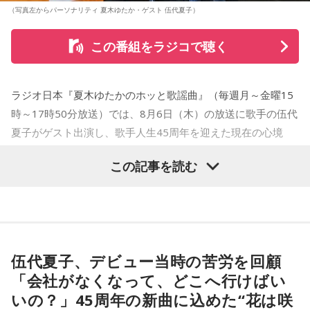
（写真左からパーソナリティ 夏木ゆたか・ゲスト 伍代夏子）
この番組をラジコで聴く
ラジオ日本『夏木ゆたかのホッと歌謡曲』（毎週月～金曜15
時～17時50分放送）では、8月6日（木）の放送に歌手の伍代
夏子がゲスト出演し、歌手人生45周年を迎えた現在の心境
や、デビュー当時の苦労について語った。
この記事を読む
番組では、前作「しゃんしゃん牡丹」の制作秘話を紹介。伍
代さんは、曲を受け取ると映像や物語が自然と頭に浮かび、
「こんな女性像を描きたい」「琴や三味線を取り入れたい」
など、自らイメージを提案しながら作品づくりに参加してい
伍代夏子、デビュー当時の苦労を回顧
ることを明かした。また、歌手はレコーディングを終えた
「会社がなくなって、どこへ行けばい
後、自分自身が“演出家”となって楽曲を育てていく仕事でもあ
いの？」45周年の新曲に込めた“花は咲
ると語り、長年培ってきた表現者としての思いを語った。