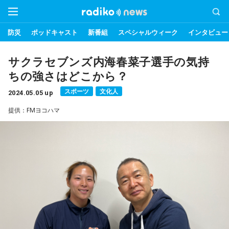
防災
ポッドキャスト
新番組
スペシャルウィーク
インタビュー
サクラセブンズ内海春菜子選手の気持
ちの強さはどこから？
スポーツ
文化人
2024.05.05 up
提供：FMヨコハマ