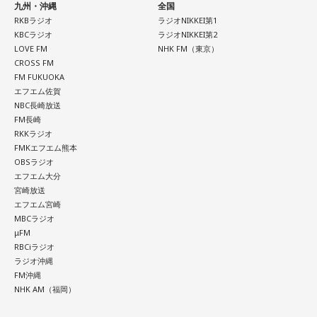
九州・沖縄
全国
RKBラジオ
ラジオNIKKEI第1
KBCラジオ
ラジオNIKKEI第2
LOVE FM
NHK FM（東京）
CROSS FM
FM FUKUOKA
エフエム佐賀
NBC長崎放送
FM長崎
RKKラジオ
FMKエフエム熊本
OBSラジオ
エフエム大分
宮崎放送
エフエム宮崎
MBCラジオ
μFM
RBCiラジオ
ラジオ沖縄
FM沖縄
NHK AM（福岡）