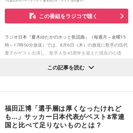
（写真左からパーソナリティ 夏木ゆたか・ゲスト 伍代夏子）
この番組をラジコで聴く
ラジオ日本『夏木ゆたかのホッと歌謡曲』（毎週月～金曜15
時～17時50分放送）では、8月6日（木）の放送に歌手の伍代
夏子がゲスト出演し、歌手人生45周年を迎えた現在の心境
や、デビュー当時の苦労について語った。
この記事を読む
番組では、前作「しゃんしゃん牡丹」の制作秘話を紹介。伍
代さんは、曲を受け取ると映像や物語が自然と頭に浮かび、
「こんな女性像を描きたい」「琴や三味線を取り入れたい」
など、自らイメージを提案しながら作品づくりに参加してい
福田正博「選手層は厚くなったけれど
ることを明かした。また、歌手はレコーディングを終えた
も…」サッカー日本代表がベスト8常連
後、自分自身が“演出家”となって楽曲を育てていく仕事でもあ
国と比べて足りないものとは？
ると語り、長年培ってきた表現者としての思いを語った。