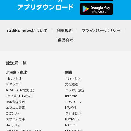
パーソナリティ：藤木直人、高見侑里
ういうスポーツなんですよね。
るのは、最近の後輩は挨拶をしてくれないんだって（笑）」
番組Webサイト：
https://www.tfm.co.jp/beat/
と暴露します。
番組公式X：
つまり、ベンチから何か言っても（すぐに戦術を）変えられ
@SPORTSBEAT_TFM
るほど簡単なスポーツではないんです。なぜならば、相手が
有吉自身は、今では後輩から挨拶されないことがまったくな
それに対してまた変化をしてくるから。だから“個”の力を高め
いため分からないと前置きしつつ、「ぐりんぴーすがそう言
radiko newsについて
利用規約
プライバシーポリシー
て、時間をつくれる選手が重要になってくるということです
っていたから……その辺はどう？ 風紀が乱れているかどうか」
ね。
運営会社
と質問します。
◆世界で戦うために必要な“個”の力
これに対して、カミムラは「ぐりんぴーすさんが言っている
のは、1～2年目の芸人の子たちだと思うんですけど……たぶ
放送局一覧
藤木：今回、日本代表はケガ人が続出しましたが、それでも
ん、その子たちは本当に挨拶していないと思います」と苦笑
あの戦いができたというのは、選手層も相当厚くなったとい
北海道・東北
関東
い。有吉が「なんでなの？」と尋ねると、カミムラは「こん
うことでしょうか？
HBCラジオ
TBSラジオ
なことを言うのもあれですけど、（ぐりんぴーすさんが）ど
STVラジオ
文化放送
ういう先輩か分かっていないんだと思います」と正直に語り
AIR-G'（FM北海道）
ニッポン放送
福田：そうですね。選手層は厚くなっているし、森保監督の
ます。
FM NORTH WAVE
interfm
「誰が出ても同じような戦いができる準備をしてきた」とい
RAB青森放送
TOKYO FM
う言葉がその通りであることを、グループステージで証明で
それを受け、有吉は「でもさ、この世界に入ったら俺だって
エフエム青森
J-WAVE
きていたと思います。でも、そこから上に行くためには、や
（若手の頃は）誰か分からない人にも一応挨拶するじゃな
IBCラジオ
ラジオ日本
っぱり“個の力”が必要だったかなと感じています。
い？ 何があるか分からないからさ」と持論を語ります。その
エフエム岩手
BAYFM78
意見にカミムラも納得しつつも、「ちゃんと挨拶をしない人
tbcラジオ
NACK5
世界で見ても、日本だけでなく主力の選手がケガする国は
Date fm（エフエム仙台）
FMヨコハマ