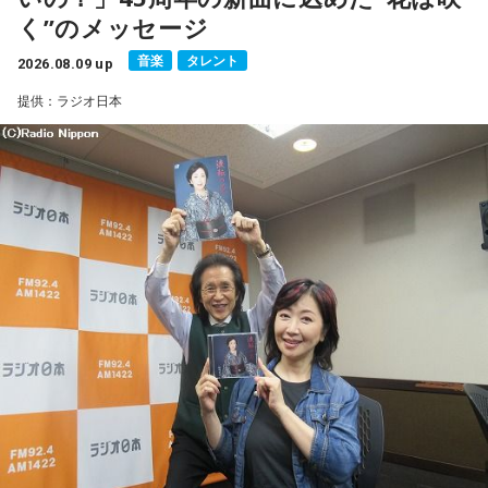
■公式Xアカウント：@MANGARADIO1242
く”のメッセージ
■ハッシュタグ：#マンガのラジオ
音楽
タレント
■番組HP：
2026.08.09 up
https://manga-no-radio.com/
提供：ラジオ日本