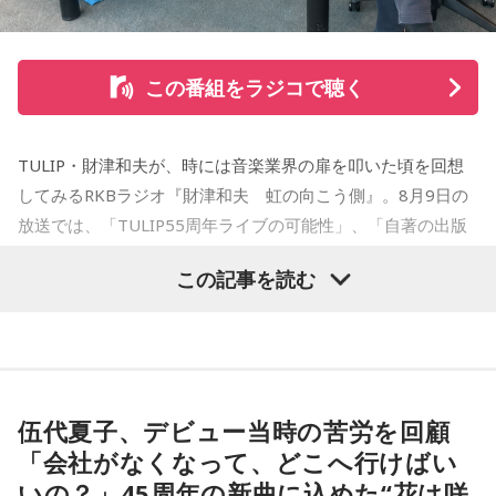
たせせいぞう賞）受賞。『劇団JET’S』で第15回MANGA
お楽しみください。
OPEN大賞受賞。2006年『ハルジャン』『ジジジイ-GGG-』
を連載。
この番組をラジコで聴く
2007年12月、初の週刊連載作品『宇宙兄弟』連載開始。同作
で2010年 第56回小学館漫画賞一般向け部門、2011年 第35回
TULIP・財津和夫が、時には音楽業界の扉を叩いた頃を回想
講談社漫画賞一般部門、2014年 手塚治虫文化賞読者賞を受
してみるRKBラジオ『財津和夫 虹の向こう側』。8月9日の
賞。TVアニメ、実写映画等、多くのメディアミックスを果た
放送では、「TULIP55周年ライブの可能性」、「自著の出版
す大ヒット作品となり2026年6月完結。
記念イベントの裏話」、「デビュー時の音楽業界」、といっ
この記事を読む
た古今のトピックスが盛りだくさんです。
【近刊】
『宇宙兄弟』完結 46巻
■番組タイトル：『マンガのラジオ 宇宙兄弟スペシャル
supported by viviON』
■放送日時：2026年8月16日（日） 19時～20時
伍代夏子、デビュー当時の苦労を回顧
■パーソナリティ：吉田尚記
「会社がなくなって、どこへ行けばい
■ゲスト：小山宙哉
いの？」45周年の新曲に込めた“花は咲
■メールアドレス：
manga@1242.com