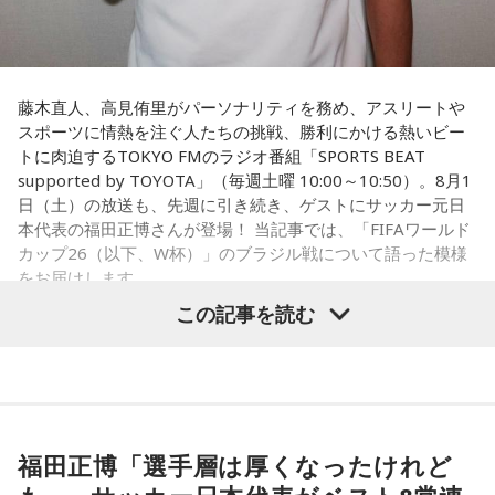
藤木直人、高見侑里がパーソナリティを務め、アスリートや
スポーツに情熱を注ぐ人たちの挑戦、勝利にかける熱いビー
トに肉迫するTOKYO FMのラジオ番組「SPORTS BEAT
supported by TOYOTA」（毎週土曜 10:00～10:50）。8月1
日（土）の放送も、先週に引き続き、ゲストにサッカー元日
本代表の福田正博さんが登場！ 当記事では、「FIFAワールド
カップ26（以下、W杯）」のブラジル戦について語った模様
をお届けします。
この記事を読む
福田正博さん
1966年生まれの福田正博さんは、日本人初のJリーグ得点王に
輝き、Jリーグ通算228試合出場93得点を挙げ、日本代表では
福田正博「選手層は厚くなったけれど
45試合出場で9ゴールを記録するなど活躍を見せ、1993年に