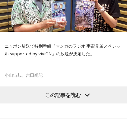
友人たちと夜更かしをしながら、大きな天体望遠鏡で眺めた
星空。
「あれが北斗七星」「あっちが○○座だよ」と目を輝かせなが
ら星について話すK君の姿は、今でも忘れられない光景だと語
られました。
ニッポン放送で特別番組『マンガのラジオ 宇宙兄弟スペシャ
ル supported by viviON』の放送が決定した。
スマホがない時代だからこそ残った景色
その後、K君のお父さんに連れて行ってもらった清里で見た星
小山宙哉、吉田尚記
空。
マンガ大賞の発起人にも名を連ねる吉田尚記アナウンサーが
この記事を読む
当時はスマホもなく、写真を撮ることもできませんでした。
パーソナリティを務め、漫画にまつわるゲストを迎えるポッ
ドキャスト番組『マンガのラジオ supported by viviON』
それでも、みんなで「わぁ、綺麗だね」と言いながら同じ空
（毎週日曜 18時頃配信）の地上波特別番組で、 「宇宙兄弟」
を見上げた時間は、今も鮮明な思い出として残っています。
の漫画家・小山宙哉がゲスト出演する。