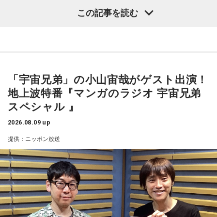
この記事を読む
子どもの頃に見上げた夜空、友達と過ごした時間、そして大
人になった今だからこそ感じる懐かしさ。誰もが持つ“あの日
の記憶”に寄り添う放送回となりました。
天体望遠鏡で見た夏の夜空
「宇宙兄弟」の小山宙哉がゲスト出演！
地上波特番『マンガのラジオ 宇宙兄弟
今回紹介されたのは、ラジオネーム「雪見だいふく」さんか
スペシャル 』
ら届いたStory。
2026.08.09 up
子どもの頃、甲府市愛宕町にある県立科学館へ通い、プラネ
提供：ニッポン放送
タリウムを見ることを楽しみにしていたという思い出から始
まります。
小学4年生の頃、隣の席だった友人K君から「誕生日に天体望
遠鏡を買ってもらったから、夏休みに泊まりにおいでよ」と
誘われたことが、大切な記憶として残っているそうです。