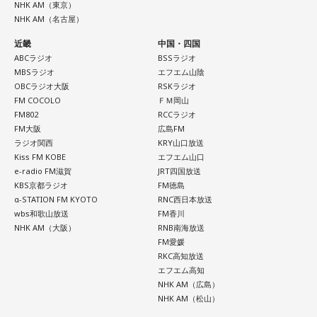
NHK AM（東京）
番組名：SPORTS BEAT supported by TOYOTA
NHK AM（名古屋）
放送日時：毎週土曜 10:00～10:50
パーソナリティ：藤木直人、高見侑里
近畿
中国・四国
番組Webサイト：
ABCラジオ
https://www.tfm.co.jp/beat/
BSSラジオ
MBSラジオ
エフエム山陰
番組公式X：
@SPORTSBEAT_TFM
OBCラジオ大阪
RSKラジオ
FM COCOLO
ＦＭ岡山
FM802
RCCラジオ
FM大阪
広島FM
ラジオ関西
KRY山口放送
Kiss FM KOBE
エフエム山口
e-radio FM滋賀
JRT四国放送
KBS京都ラジオ
FM徳島
α-STATION FM KYOTO
RNC西日本放送
wbs和歌山放送
FM香川
NHK AM（大阪）
RNB南海放送
FM愛媛
RKC高知放送
エフエム高知
NHK AM（広島）
NHK AM（松山）