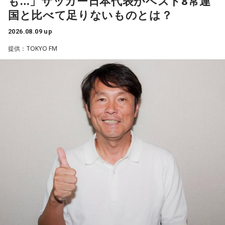
も…」サッカー日本代表がベスト8常連
はW杯アジア地区最終予選にも出場しました。2002年に現役
国と比べて足りないものとは？
を引退した後は、サッカー解説者としてメディアでの活動の
ほか、講演会やサッカー教室をおこなうなど、自身の経験を
2026.08.09 up
活かしながら幅広く活動しています。
提供：TOKYO FM
◆福田正博がW杯ブラジル戦を総括
藤木：ブラジル戦で、前半は佐野海舟選手の素晴らしいイン
ターセプトからのゴールがありましたし、前半の終了間際に
は日本がボールを持つ時間もありました。しかし、後半に入
ってからブラジルが戦略を変えてきて、日本が一方的に押し
込まれてしまった。試合のなかで具体的な戦術が打ち出せな
かったと考えると、（選手のなかに）もう少し具体的な戦略
を示す人、ブレーンが必要なのかなと素人目には思ってしま
うのですが……。
福田：そういう見方も当然ありますし、それができれば一番
いいと思うのですが、森保監督は帰国後の会見で「戦術は後
出しジャンケンだ」と言っていたんです。どういうことかと
いうと、自分たちが変えたら相手がまた変えてくる、それに