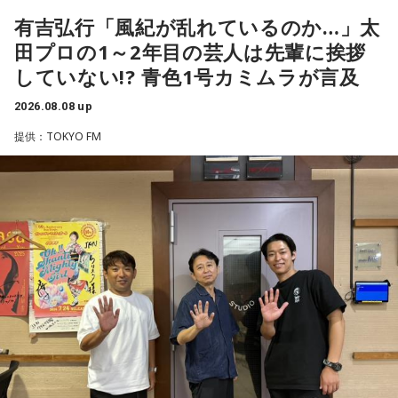
るほど簡単なスポーツではないんです。なぜならば、相手が
輝き、Jリーグ通算228試合出場93得点を挙げ、日本代表では
有吉弘行「風紀が乱れているのか…」太
それに対してまた変化をしてくるから。だから“個”の力を高め
45試合出場で9ゴールを記録するなど活躍を見せ、1993年に
田プロの1～2年目の芸人は先輩に挨拶
て、時間をつくれる選手が重要になってくるということです
はW杯アジア地区最終予選にも出場しました。2002年に現役
ね。
していない!? 青色1号カミムラが言及
を引退した後は、サッカー解説者としてメディアでの活動の
ほか、講演会やサッカー教室をおこなうなど、自身の経験を
2026.08.08 up
◆世界で戦うために必要な“個”の力
活かしながら幅広く活動しています。
提供：TOKYO FM
藤木：今回、日本代表はケガ人が続出しましたが、それでも
◆福田正博がW杯ブラジル戦を総括
あの戦いができたというのは、選手層も相当厚くなったとい
うことでしょうか？
藤木：ブラジル戦で、前半は佐野海舟選手の素晴らしいイン
ターセプトからのゴールがありましたし、前半の終了間際に
福田：そうですね。選手層は厚くなっているし、森保監督の
は日本がボールを持つ時間もありました。しかし、後半に入
「誰が出ても同じような戦いができる準備をしてきた」とい
ってからブラジルが戦略を変えてきて、日本が一方的に押し
う言葉がその通りであることを、グループステージで証明で
込まれてしまった。試合のなかで具体的な戦術が打ち出せな
きていたと思います。でも、そこから上に行くためには、や
かったと考えると、（選手のなかに）もう少し具体的な戦略
っぱり“個の力”が必要だったかなと感じています。
を示す人、ブレーンが必要なのかなと素人目には思ってしま
うのですが……。
世界で見ても、日本だけでなく主力の選手がケガする国は
多々あって、それでも勝ち上がっていく力が必要なのがW杯
福田：そういう見方も当然ありますし、それができれば一番
なんです。そういう意味では、確かに選手層は厚くなったけ
いいと思うのですが、森保監督は帰国後の会見で「戦術は後