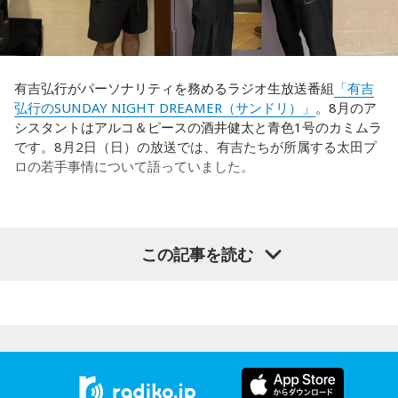
れども、さらに“個”の力を高めながら、選手層をもっと厚くし
出しジャンケンだ」と言っていたんです。どういうことかと
なきゃいけない。ベスト16・ベスト8に進む国と比べたとき
いうと、自分たちが変えたら相手がまた変えてくる、それに
に、そこまでの選手層だったのかというと、まだまだ厚くし
対してまた変えていかなきゃならない。ベンチでその都度
ていかないとダメなのではないか、ということなんだと思い
（戦術を）言い続けても、向こうが変えてきたら、その変化
ます。
有吉弘行がパーソナリティを務めるラジオ生放送番組
「有吉
に対して変化しなきゃいけない。「こういうやり方をしま
弘行のSUNDAY NIGHT DREAMER（サンドリ）」
。8月のア
す」「だったらこう対応します」と。
ただ、あれだけケガ人が出て、誰が出ても同じようなサッカ
シスタントはアルコ＆ピースの酒井健太と青色1号のカミムラ
ーができて、グループステージをああいう形で抜けられたと
です。8月2日（日）の放送では、有吉たちが所属する太田プ
そうすると、対応された側がまた変えてくるんですよ、それ
いうのは今までなかったことですし、力がついているのは事
ロの若手事情について語っていました。
も試合中に。ですから、ベンチからでも戦術や戦略はある程
実ですね。
度言えますけど、ピッチのなかで選手たちがそれを感じて、
対応していく能力を高めていくのがサッカーにおいて一番重
藤木：そんな日本代表を僕たちも応援したいと思います。
要なんです。
（左から）酒井健太、有吉弘行、カミムラ
この記事を読む
ブラジル戦のときも「守ろう」という気持ちはなくても、ブ
ラジルが1点負けていたときに、前に出てくるエネルギーって
（左から）福田正博さん、藤木直人、高見侑里
すごいんです。それを食い止めたり、押し返したりするため
◆太田プロの若手芸人事情
には、前半よりもエネルギーをもっと使わなきゃいけないけ
＜番組概要＞
れども、ブラジルのものすごい勢いにのまれてしまった。た
有吉は、若手芸人と接する機会の多いカミムラに聞きたいこ
番組名：SPORTS BEAT supported by TOYOTA
だ、これは日本だけではなく、アルゼンチンと対戦したイン
とがあると切り出し、「賞レースで結果を残していないコン
放送日時：毎週土曜 10:00～10:50
グランドもそういう展開になったんですよ。サッカーってそ
ビ、（芸歴18年目の）ぐりんぴーすがよく愚痴をこぼしてい