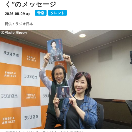
く”のメッセージ
一方で、デビュー当時は決して順風満帆ではなかった。デビ
音楽
タレント
2026.08.09 up
ューから間もなく所属レコード会社がなくなり、「どこへ行
提供：ラジオ日本
けばいいの？」と途方に暮れたことや、芸名を何度も変えな
がら挑戦を続けてきた日々を振り返る。それでも諦めずに歌
い続けた経験が、45周年記念シングル「露天の花」に込めた
「どんな環境でも花は咲く」「その場所で咲く花がある」と
いうメッセージにつながっていると話した。人生は何度でも
立ち上がれるという応援歌は、自身の歩みそのものでもある
という。
さらに、趣味についてもトークを展開。愛犬と過ごす時間を
増やすために驚くべきあるものを購入したと言う。さて何を
購入したのか…？ 詳しくはradikoタイムフリーで！