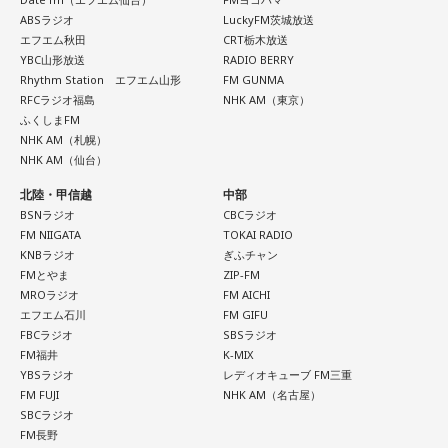
間は時代的に増えていますね」とリアルな実情を明かしま
多々あって、それでも勝ち上がっていく力が必要なのがW杯
ABSラジオ
LuckyFM茨城放送
す。
なんです。そういう意味では、確かに選手層は厚くなったけ
エフエム秋田
CRT栃木放送
YBC山形放送
RADIO BERRY
れども、さらに“個”の力を高めながら、選手層をもっと厚くし
また、有吉は「吉本（興業）は縦がちゃんとしているじゃ
Rhythm Station エフエム山形
FM GUNMA
なきゃいけない。ベスト16・ベスト8に進む国と比べたとき
ん。それは養成所でもそういう教えがあるんだろうし、先輩
RFCラジオ福島
NHK AM（東京）
に、そこまでの選手層だったのかというと、まだまだ厚くし
からも受け継がれるからだと思うんだよね」と他事務所と比
ふくしまFM
ていかないとダメなのではないか、ということなんだと思い
較しつつ、「太田プロはゆるいから……酒井のせいで（笑）」
NHK AM（札幌）
ます。
と冗談交じりに言うと、酒井も「俺のせいじゃないと思いま
NHK AM（仙台）
すけどね」とすぐさまツッコミを入れていました。
ただ、あれだけケガ人が出て、誰が出ても同じようなサッカ
北陸・甲信越
中部
ーができて、グループステージをああいう形で抜けられたと
BSNラジオ
CBCラジオ
＜番組概要＞
FM NIIGATA
TOKAI RADIO
いうのは今までなかったことですし、力がついているのは事
番組名：有吉弘行のSUNDAY NIGHT DREAMER
KNBラジオ
ぎふチャン
実ですね。
放送日時：毎週日曜 20:00～21:55
FMとやま
ZIP-FM
放送エリア：TOKYO FMをのぞくJFN全国25局ネット
MROラジオ
FM AICHI
藤木：そんな日本代表を僕たちも応援したいと思います。
パーソナリティ：有吉弘行
エフエム石川
FM GIFU
番組Webサイト：
https://jfn-pods.com/program/27400
FBCラジオ
SBSラジオ
音声コンテンツプラットフォーム「JFN Pods」ではスペシャ
FM福井
K-MIX
ル音声も配信中！
YBSラジオ
レディオキューブ FM三重
（左から）福田正博さん、藤木直人、高見侑里
FM FUJI
NHK AM（名古屋）
SBCラジオ
FM長野
＜番組概要＞