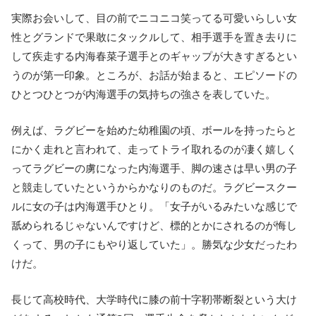
実際お会いして、目の前でニコニコ笑ってる可愛いらしい女
性とグランドで果敢にタックルして、相手選手を置き去りに
して疾走する内海春菜子選手とのギャップが大きすぎるとい
うのが第一印象。ところが、お話が始まると、エピソードの
ひとつひとつが内海選手の気持ちの強さを表していた。
例えば、ラグビーを始めた幼稚園の頃、ボールを持ったらと
にかく走れと言われて、走ってトライ取れるのが凄く嬉しく
ってラグビーの虜になった内海選手、脚の速さは早い男の子
と競走していたというからかなりのものだ。ラグビースクー
ルに女の子は内海選手ひとり。「女子がいるみたいな感じで
舐められるじゃないんですけど、標的とかにされるのが悔し
くって、男の子にもやり返していた」。勝気な少女だったわ
けだ。
長じて高校時代、大学時代に膝の前十字靭帯断裂という大け