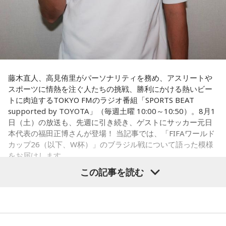
対してまた変えていかなきゃならない。ベンチでその都度
（戦術を）言い続けても、向こうが変えてきたら、その変化
に対して変化しなきゃいけない。「こういうやり方をしま
す」「だったらこう対応します」と。
そうすると、対応された側がまた変えてくるんですよ、それ
も試合中に。ですから、ベンチからでも戦術や戦略はある程
度言えますけど、ピッチのなかで選手たちがそれを感じて、
藤木直人、高見侑里がパーソナリティを務め、アスリートや
対応していく能力を高めていくのがサッカーにおいて一番重
スポーツに情熱を注ぐ人たちの挑戦、勝利にかける熱いビー
要なんです。
トに肉迫するTOKYO FMのラジオ番組「SPORTS BEAT
supported by TOYOTA」（毎週土曜 10:00～10:50）。8月1
ブラジル戦のときも「守ろう」という気持ちはなくても、ブ
日（土）の放送も、先週に引き続き、ゲストにサッカー元日
ラジルが1点負けていたときに、前に出てくるエネルギーって
本代表の福田正博さんが登場！ 当記事では、「FIFAワールド
すごいんです。それを食い止めたり、押し返したりするため
カップ26（以下、W杯）」のブラジル戦について語った模様
には、前半よりもエネルギーをもっと使わなきゃいけないけ
をお届けします。
れども、ブラジルのものすごい勢いにのまれてしまった。た
この記事を読む
だ、これは日本だけではなく、アルゼンチンと対戦したイン
グランドもそういう展開になったんですよ。サッカーってそ
福田正博さん
ういうスポーツなんですよね。
つまり、ベンチから何か言っても（すぐに戦術を）変えられ
1966年生まれの福田正博さんは、日本人初のJリーグ得点王に