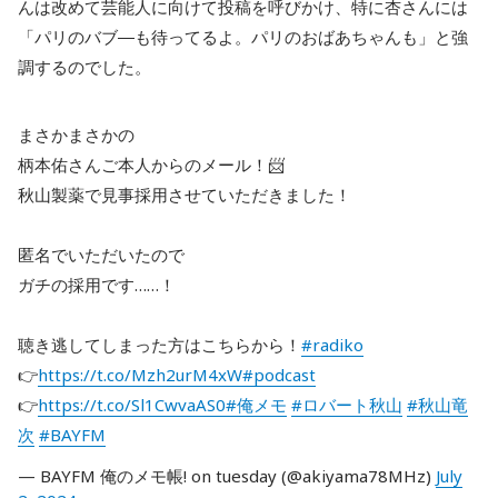
んは改めて芸能人に向けて投稿を呼びかけ、特に杏さんには
「パリのバブ―も待ってるよ。パリのおばあちゃんも」と強
調するのでした。
まさかまさかの
柄本佑さんご本人からのメール！📨
秋山製薬で見事採用させていただきました！
匿名でいただいたので
ガチの採用です……！
聴き逃してしまった方はこちらから！
#radiko
👉
https://t.co/Mzh2urM4xW
#podcast
👉
https://t.co/Sl1CwvaAS0
#俺メモ
#ロバート秋山
#秋山竜
次
#BAYFM
— BAYFM 俺のメモ帳! on tuesday (@akiyama78MHz)
July