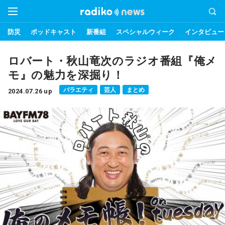
防災
ポッドキャスト
新番組
スペシャルウィーク
インタビュー
ロバート・秋山竜次のラジオ番組『俺メ
モ』の魅力を深掘り！
バラエティ
芸人
まとめ
2024.07.26 up