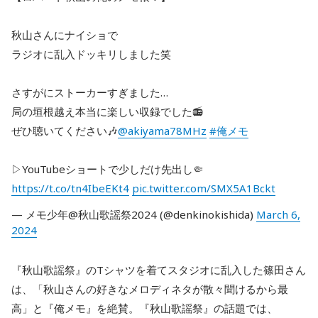
秋山さんにナイショで
ラジオに乱入ドッキリしました笑
さすがにストーカーすぎました…
局の垣根越え本当に楽しい収録でした📻
ぜひ聴いてください🎶
@akiyama78MHz
#俺メモ
▷YouTubeショートで少しだけ先出し🤏
https://t.co/tn4IbeEKt4
pic.twitter.com/SMX5A1Bckt
— メモ少年@秋山歌謡祭2024 (@denkinokishida)
March 6,
2024
『秋山歌謡祭』のTシャツを着てスタジオに乱入した篠田さん
は、「秋山さんの好きなメロディネタが散々聞けるから最
高」と『俺メモ』を絶賛。『秋山歌謡祭』の話題では、