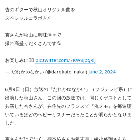
杏のギターで秋山オリジナル曲を
スペシャルコラボ🎸⚡️
杏さんが秋山に興味津々で
撮れ高盛りだくさんです💦
お楽しみに❤️‍🔥
pic.twitter.com/7KW8jpgRlJ
— だれかtoなかい (@darekato_nakai)
June 2, 2024
6月9日（日）放送の『だれかtoなかい』（フジテレビ系）に
出演した秋山さん。この回の放送では、同じくゲストとして
共演した杏さんが、在住先のフランスで『俺メモ』を毎週聴
いているほどのヘビーリスナーだったことが明らかとなりま
した。
杏さんだけでなく、柄本佑さんや氣志團・綾小路翔さんら、