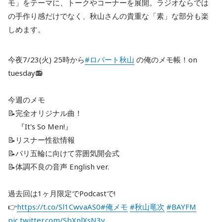
モ」をテーマに、トークやコーナーを展開。ラジオならでは
の手作り感だけでなく、秋山さんの貴重な「素」な部分も楽
しめます。
今夜7/23(火) 25時から
#ロバート秋山
の俺のメモ帳！on
tuesday📻
今週のメモ
📝完全オリジナル曲！
『It's So Men!』
📝リスナー性欲情報
📝パリ五輪に向けて雰囲気開会式
📝体調不良の音声 English ver.
過去回は1ヶ月限定でPodcastで!
👉
https://t.co/Sl1CwvaAS0
#俺メモ
#秋山竜次
#BAYFM
pic.twitter.com/SbXnlXsN3y