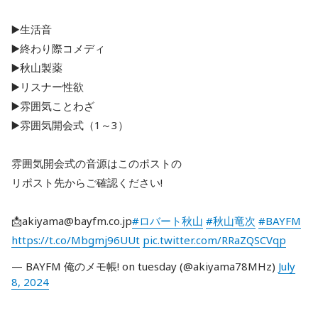
▶️生活音
▶️終わり際コメディ
▶️秋山製薬
▶️リスナー性欲
▶️雰囲気ことわざ
▶️雰囲気開会式（1～3）
雰囲気開会式の音源はこのポストの
リポスト先からご確認ください!
📩akiyama@bayfm.co.jp
#ロバート秋山
#秋山竜次
#BAYFM
https://t.co/Mbgmj96UUt
pic.twitter.com/RRaZQSCVqp
— BAYFM 俺のメモ帳! on tuesday (@akiyama78MHz)
July
8, 2024