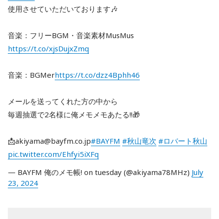
使用させていただいております🎶
音楽：フリーBGM・音楽素材MusMus
https://t.co/xjsDujxZmq
音楽：BGMer
https://t.co/dzz4Bphh46
メールを送ってくれた方の中から
毎週抽選で2名様に俺メモメモあたる!!🎁
📩akiyama@bayfm.co.jp
#BAYFM
#秋山竜次
#ロバート秋山
pic.twitter.com/Ehfyi5iXFq
— BAYFM 俺のメモ帳! on tuesday (@akiyama78MHz)
July
23, 2024