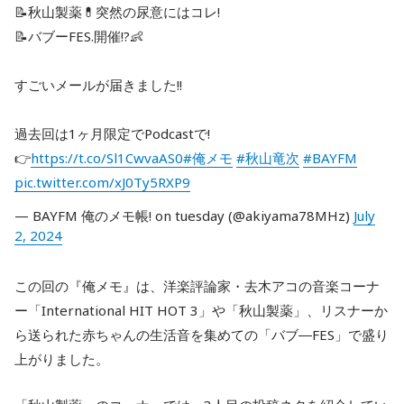
📝秋山製薬💊突然の尿意にはコレ!
📝バブーFES.開催!?👶
すごいメールが届きました!!
過去回は1ヶ月限定でPodcastで!
👉
https://t.co/Sl1CwvaAS0
#俺メモ
#秋山竜次
#BAYFM
pic.twitter.com/xJ0Ty5RXP9
— BAYFM 俺のメモ帳! on tuesday (@akiyama78MHz)
July
2, 2024
この回の『俺メモ』は、洋楽評論家・去木アコの音楽コーナ
ー「International HIT HOT 3」や「秋山製薬」、リスナーか
ら送られた赤ちゃんの生活音を集めての「バブ―FES」で盛り
上がりました。