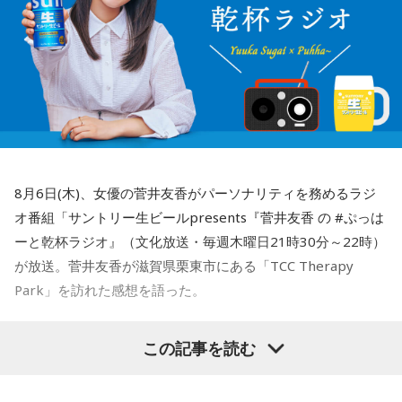
8月6日(木)、女優の菅井友香がパーソナリティを務めるラジ
オ番組「サントリー生ビールpresents『菅井友香 の #ぷっは
ーと乾杯ラジオ』（文化放送・毎週木曜日21時30分～22時）
が放送。菅井友香が滋賀県栗東市にある「TCC Therapy
Park」を訪れた感想を語った。
-「素晴らしい素敵な取り組み」-
この記事を読む
菅井は、カンテレ競馬のYouTubeチャンネルで投稿されてい