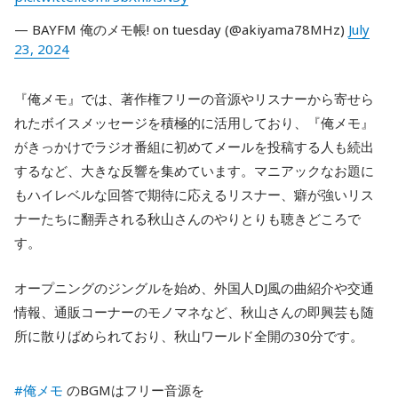
— BAYFM 俺のメモ帳! on tuesday (@akiyama78MHz)
July
23, 2024
『俺メモ』では、著作権フリーの音源やリスナーから寄せら
れたボイスメッセージを積極的に活用しており、『俺メモ』
がきっかけでラジオ番組に初めてメールを投稿する人も続出
するなど、大きな反響を集めています。マニアックなお題に
もハイレベルな回答で期待に応えるリスナー、癖が強いリス
ナーたちに翻弄される秋山さんのやりとりも聴きどころで
す。
オープニングのジングルを始め、外国人DJ風の曲紹介や交通
情報、通販コーナーのモノマネなど、秋山さんの即興芸も随
所に散りばめられており、秋山ワールド全開の30分です。
#俺メモ
のBGMはフリー音源を