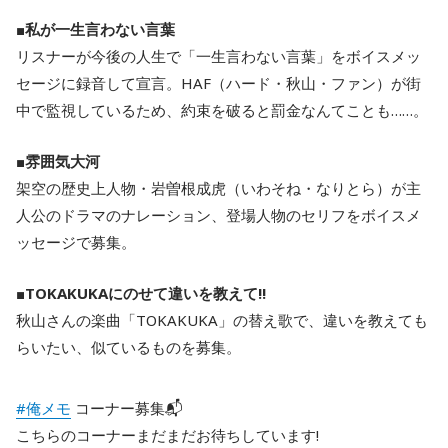
■
私が一生言わない言葉
リスナーが今後の人生で「一生言わない言葉」をボイスメッ
セージに録音して宣言。HAF（ハード・秋山・ファン）が街
中で監視しているため、約束を破ると罰金なんてことも……。
■
雰囲気大河
架空の歴史上人物・岩曽根成虎（いわそね・なりとら）が主
人公のドラマのナレーション、登場人物のセリフをボイスメ
ッセージで募集。
■
TOKAKUKAにのせて違いを教えて!!
秋山さんの楽曲「TOKAKUKA」の替え歌で、違いを教えても
らいたい、似ているものを募集。
#俺メモ
コーナー募集📬
こちらのコーナーまだまだお待ちしています!