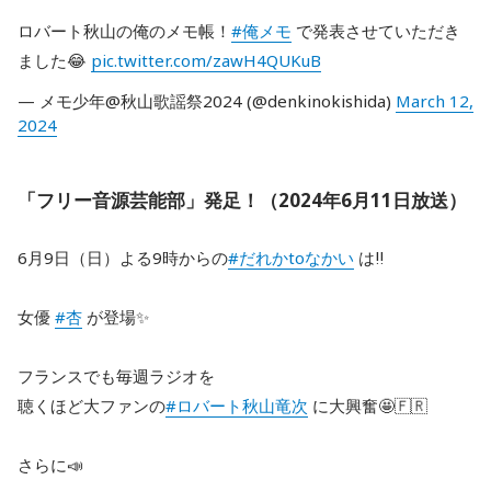
ロバート秋山の俺のメモ帳！
#俺メモ
で発表させていただき
ました😂
pic.twitter.com/zawH4QUKuB
— メモ少年@秋山歌謡祭2024 (@denkinokishida)
March 12,
2024
「フリー音源芸能部」発足！（2024年6月11日放送）
6月9日（日）よる9時からの
#だれかtoなかい
は‼️
女優
#杏
が登場✨️
フランスでも毎週ラジオを
聴くほど大ファンの
#ロバート秋山竜次
に大興奮🤩🇫🇷
さらに📣