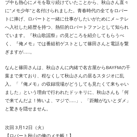
ブ中も熱心にメモを取り続けていたことから、秋山さん直々
に"メモ少年"と名付けられました。青春時代の全てをロバー
トに捧げ、ロバートと一緒に仕事がしたいがためにメ～テレ
へ入社した経歴を持つ、熱狂的ロバートファンとして知られ
ています。『秋山歌謡祭』の見どころを紹介してもらうべ
く、『俺メモ』では番組初ゲストとして篠田さんと電話を繋
ぎますが……。
なんと篠田さんは、秋山さんに内緒で名古屋からBAYFMの千
葉まで来ており、程なくして秋山さんの居るスタジオに乱
入。「『俺メモ』の収録現場がどうしても見たくて来ちゃい
ました」という理由で行われたドッキリに、秋山さんも「何
で来てんだよ！怖いよ、マジで……」、「距離がないとダメ」
と驚きを隠せません。
次回 3月12日（火）
【ロバート秋山の俺のメモ帳！】