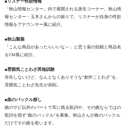
■
リスナー性欲情報
「秋山情報センター」内で展開される派生コーナー。秋山情
報センター・玉木さんからの振りで、リスナーが自身の性欲
情報をアナウンサー風に紹介。
■
秋山製薬
「こんな商品があったらいいな～」と思う薬の効能と商品名
をCM風に紹介。
■
雰囲気ことわざ昇格試験
存在しないけど、なんとなくありそうな"創作ことわざ"を、
雰囲気ことわざ先生が添削。
■
曲のバックル探し
曲のサビ以外のパートで耳に残る歌詞や、その曲ならではの
歌詞を指す"曲のバックル"を募集。秋山さんが曲のバックル
だけでその曲を歌います。