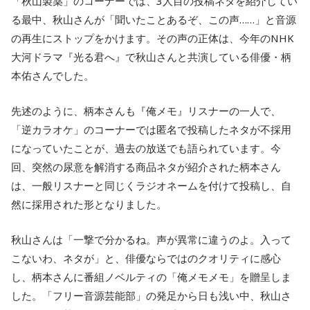
「秋山製薬」のコーナーでは、3人目の投稿ネタを紹介してい
る最中、秋山さんが「聞いたことあるぞ、この声……」と音源
の再生にストップをかけます。その声の正体は、今年のNHK
大河ドラマ『光る君へ』で秋山さんと共演している俳優・柄
本佑さんでした。
先述のように、柄本さんも『俺メモ』リスナーの一人で、
「逆カラオケ」のコーナーでは匿名で投稿したネタが不採用
になっていたことが、過去の放送でも語られています。今
回、突然の尿意を解消する商品ネタが紹介された柄本さん
は、一般リスナーと同じくラジオネームを付けて投稿し、自
然に採用された形となりました。
秋山さんは「一撃で分かるね。声が異常に違うのよ。入って
こないわ、ネタが」と、俳優ならではのクオリティに感心
し、柄本さんに番組ノベルティの「俺メモメモ」を贈呈しま
した。「フリー音源芸能部」の発足から日も浅い中、秋山さ