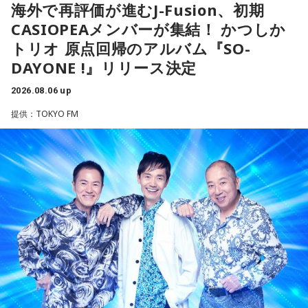
ね」
海外で再評価が進むJ-Fusion、初期
れることを選ぶと流れが変わります。人と違っても大丈夫。
らせてしまいました」と当時を振り返り、苦笑いを見せまし
CASIOPEAメンバーが集結！ かつしか
今夜にでも「本当はこう生きたい」を自由に書き出してみ
た。
放送ではさらにドンの実態についての解説が続いた。
て。
トリオ 原点回帰のアルバム『SO-
DAYONE !』リリース決定
【2位】双子座（ふたご座）
ゴリさん
思いがけない誘いや情報が、次の展開を連れてくるかも！今
2026.08.06 up
日は考え込むより、面白そうな方へ軽やかに動いてみるのが
提供：TOKYO FM
正解です。誰かとの会話から人生のヒントが見つかる予感
◆故郷・沖縄で味わう絶景とグルメ
も。今日は気になる人に自分から連絡してみて。
沖縄を訪れたらぜひ足を運んでほしい場所として、ゴリさん
【3位】天秤座（てんびん座）
は国際通り近くの「せんべろ街」を紹介しました。「そこだ
今日から金星が天秤座へ！！あなた本来の魅力がグッと高ま
け東南アジアの空気感もあるので、1つの場所で2つの旅行を
る時。人とのご縁にも恵まれやすく、嬉しいお誘いや出会い
しているみたい」と、その独特の魅力を語ります。
があるかもしれません。少しおしゃれして人に会うのもおす
すめ。今日は鏡の前で「今の自分が好きなところ」を3つ見つ
なかでもおすすめとして挙げたのが「米仙」です。お酒3杯に
けて褒めてみて！
寿司5貫の組み合わせがリーズナブルな価格で楽しめ、「石垣
牛の握りが絶品」だと紹介。「炙りと生があるんですけど、
【4位】射手座（いて座）
炙らないほうがおすすめです」と、地元ならではの楽しみ方
「もっと面白いことがしたい！」という気持ちが未来を動か
も教えてくれました。
します。今までのやり方にこだわらず、楽しそうな方へ進ん