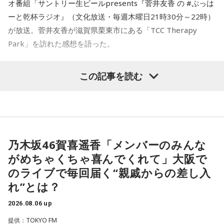
オ番組「サントリー生ビールpresents『菅井友香 の #ぷっは
ーと乾杯ラジオ』（文化放送・毎週木曜日21時30分～22時）
が放送。菅井友香が滋賀県栗東市にある「TCC Therapy
Park」を訪れた感想を語った。
-「素晴らしい素敵な取り組み」-
この記事を読む
菅井は、カンテレ競馬のYouTubeチャンネルで投稿されてい
る「菅井友香のウマ友になってくれませんか？」の動画撮影
でTCC Therapy Parkを訪問。「ずっと行きたかった場所だっ
た」と喜びを語った。
乃木坂46賀喜遥香「メンバーのみんな
がめちゃくちゃ喜んでくれて」大阪で
TCC Therapy Parkは「馬を救い、人を助ける」をコンセプト
のライブで毎回届く“親戚からの差し入
に、競走馬として活躍した後、ケガやさまざまな事情によっ
れ”とは？
て引退を余儀なくされた馬たちの新たな居場所を提供する施
設。引退後すぐに次の活躍先が決まらない馬たちの受け皿と
2026.08.06 up
して、全国の乗馬施設に繋げたり、ホースセラピーで活躍す
提供：TOKYO FM