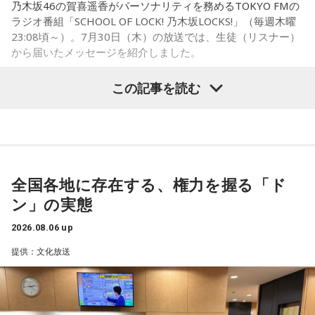
乃木坂46の賀喜遥香がパーソナリティを務めるTOKYO FMの
に動かすきっかけになったり、高い視点から景色を見ること
ラジオ番組「SCHOOL OF LOCK! 乃木坂LOCKS!」（毎週木曜
で自信や自己肯定感につながったりする姿を目にしていたと
23:08頃～）。7月30日（木）の放送では、生徒（リスナー）
いう。
から届いたメッセージを紹介しました。
今回の訪問を通じて、馬が競技や競走だけではなく、さまざ
この記事を読む
まな形で人を支える存在であることを改めて感じた菅井。
乃木坂46の賀喜遥香
「いろいろな形で人を助けてくれる馬たちが今後もいろいろ
な場所で幸せに暮らせるようになったらいいな」と願いを語
「私は『真夏の全国ツアー2026』大阪公演2日目に参加しま
った。
した！ 偶然にも遥香先生と髪型がお揃いで、それだけでもす
ごくうれしかったし、かわいい遥香先生も、かっこいい遥香
全国各地に存在する、権力を握る「ド
先生もたくさん観ることができて、大満足のライブでした！
ン」の実態
アンコールのときに披露していた『551蓬莱』のCMのモノマ
ネも関西ならではで、私も昔から観ていたので、とても楽し
2026.08.06 up
くて全力で参加しました（笑）。ツアーも残り少なくなって
提供：文化放送
きましたが、体調に気を付けて最後まで駆け抜けてくださ
い！ ずっとずっと大好きです！」（兵庫県 20歳）
◆「真夏の全国ツアー2026」大阪公演裏話