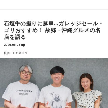
常井
「どの知事、どの県庁幹部よりも古株になります。議会
もあります。国政に影響を及ぼす地方のドンとして知られて
では自民党から共産党まで長年の付き合いがあって、気心が
います」
知れているんですね。そうなると影響力が及ぶのは公共事業
や予算だけではない。県内すべての選挙で誰に自民党の公認
石垣牛の握りに豚串…ガレッジセール・
常井健一
「『ドン』はスペイン語に由来する外来語です。ボ
や推薦を出すのか、という決定権を握っている。あとは役
ゴリおすすめ！ 故郷・沖縄グルメの名
スよりもさらにスケールの大きな権力者を示す言葉として定
人、教職員、警察署員といった地方公務員の人事にも影響力
店を語る
着しました。いま、ドンとして注目されるのが福岡県議会の
を発揮することがあります」
藏内議長。福岡県内には一昔前から『福岡三国志』という言
2026.08.06 up
葉がありまして。現在は麻生太郎さん、武田良太さん、そし
長野
「はい」
提供：TOKYO FM
て藏内さんが熾烈な権力闘争を繰り広げています」
常井
「人事の季節になるとドンの自宅に行列ができる、と言
長野
「藏内さんだけ県議、ということですね」
われるんですね。別の地域で聴いた話ですが、ドンの家に入
ると、その訪問客は茶封筒を机の上にソッと出します。そし
常井
「なぜ1人の地方議員が永田町の大物にも匹敵する大きな
てドンはポン、ポン、ポン、と手を当てて厚さを確かめる。
力を持ったのか。きょうは福岡を入口に、全国に共通するド
そのままスーッと返す。返された側は帰りがけ、広いお庭の
ンの条件を探ります。私、10年ほど前に全国各地の地方選挙
中にあるお社に両手を合わせ、賽銭箱に封筒を置いていく、
を取材していたとき、どこへ行ってもドンと呼ばれる地元の
と。こういう逸話がまことしやかに語られること自体が、ド