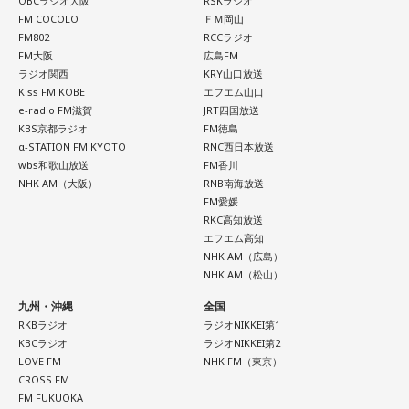
OBCラジオ大阪
RSKラジオ
ープ / 川後陽菜 & YONAKA Band / CAT ATE HOTDOGS / 極
FM COCOLO
ＦＭ岡山
東飯店 / Gill Snatch / QOOPIE / Good Grief / Cloudy / 海月に
FM802
RCCラジオ
＜かつしかトリオ プロフィール＞
さされたら / CRAZY BLUES / KeNN / 幻想痛 / Kono / 古墳シ
FM大阪
広島FM
2021年、初期CASIOPEAに在籍した櫻井哲夫（Ba）、神保 彰
ラジオ関西
KRY山口放送
スターズ / komsume / コロブチカ / ザ・あどばん / THE
（Dr）、向谷 実（Key）によって結成。2022年に配信された
Kiss FM KOBE
エフエム山口
JAPANESE PRIDE / SATOH / SABOTEMPLE / さゆに！ /
新曲はiTunes Storeジャズチャート1位を獲得し、全国7か所
e-radio FM滋賀
JRT四国放送
のホールツアーは各地で大きな熱狂をもって迎えられた。
Sundae May Club / gb / SherLock / 終活クラブ / Shom / 水
KBS京都ラジオ
FM徳島
2023年、オリジナル1stアルバム『M.R.I_ミライ』を発表。先
α-STATION FM KYOTO
RNC西日本放送
平線 / スーパー登山部 / SUKEROQUE / ステレオドロシー /
wbs和歌山放送
FM香川
行配信したタイトル曲も連続してジャズチャート1位となり、
The Slumbers / Sezko / TiDE / 大東まみ / 台所きっちん /
NHK AM（大阪）
RNB南海放送
3度目の全国ツアーはソールドアウト続出。2024年、さらに
CheChe / 月追う彼方 / 月と徒花 / Daisycall / DeNeel / デビ
FM愛媛
突き抜けたサウンドで構築された2ndアルバム『ウチュウノ
RKC高知放送
ューまでスラストンズ / Telepathy / Doona / '97,Kids / なき
アバレンボー』をリリース。それに伴うホールツアーは前回
エフエム高知
を大きく上回る動員を記録した。
ごと / Natsudaidai / 名無し之太郎 / Nape / ねぎ塩豚丼 /
NHK AM（広島）
NHK AM（松山）
No.MEN / PAIL OUT / パキルカ / ハク。 / バチカン市国に愛
そして2025年秋には巨匠ドン・マレーをエンジニアに迎えた
されたい / PULPS / 板歯目 / ひおり / 日乃まそら / Viewtrade
九州・沖縄
全国
LAレコーディングによる3rdアルバム『“Organic” feat. LA
/ First Love is Never Returned / フジタカコ / Black petrol /
RKBラジオ
ラジオNIKKEI第1
Strings』をリリース。続いておこなわれたツアーも大盛況の
KBCラジオ
ラジオNIKKEI第2
うちに幕を閉じた。続く2026年は台北、ソウルで初の海外公
Fluffy / BlueVeil / Baby Canta / BESPER / berry meet /
LOVE FM
NHK FM（東京）
演を開催。大熱狂の観客はワールドワイドの人気を裏付ける
HONEBONE / MĀRAJAQK / まおた / maya twiggy / めっちゃ
CROSS FM
ものとなった。
FM FUKUOKA
美人 / メリクレット / 望月ヒナタ / 山合圭吾 / 山本大斗 / 吉凶