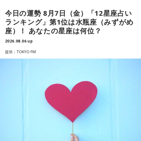
や予算だけではない。県内すべての選挙で誰に自民党の公認
ですが。バラバラになった自民党を束ねる役割を果たしたの
や推薦を出すのか、という決定権を握っている。あとは役
が藏内さんだった。藏内さんは国会議員が就くことが多い自
今日の運勢 8月7日（金）「12星座占い
ゴリさんは、1972年沖縄県那覇市生まれ。沖縄の本土復帰か
人、教職員、警察署員といった地方公務員の人事にも影響力
らわずか1週間後に生まれた“復帰っ子”です。1995年に中学時
民党県連会長にもなれた。ドンは保守分裂の中で育つんです
ランキング」第1位は水瓶座（みずがめ
を発揮することがあります」
代の同級生・川田広樹さんとガレッジセールを結成し、バラ
ね」
座）！ あなたの星座は何位？
エティ番組などで人気を集めました。2006年からは映画監督
としても活動。2019年公開の映画「洗骨」はモスクワ国際映
長野
「はい」
2026.08.06 up
放送ではさらにドンの実態についての解説が続いた。
画祭に出品されるなど国内外で高い評価を受け、日本映画監
提供：TOKYO FM
督協会新人賞を受賞しました。また、「おきなわ新喜劇」の
常井
「人事の季節になるとドンの自宅に行列ができる、と言
旗揚げやYouTube「ゴリ★オキナワ」などを通じて、故郷・
われるんですね。別の地域で聴いた話ですが、ドンの家に入
沖縄の魅力を発信し続けています。
ると、その訪問客は茶封筒を机の上にソッと出します。そし
本土復帰当時の記憶はありませんが、「僕らは“復帰っ子”と言
てドンはポン、ポン、ポン、と手を当てて厚さを確かめる。
われている」と話すゴリさん。両親からは、復帰直後の沖縄
そのままスーッと返す。返された側は帰りがけ、広いお庭の
の活気や、ドルから円への切り替えをめぐる混乱を聞いて育
中にあるお社に両手を合わせ、賽銭箱に封筒を置いていく、
ちました。なかでも「『円になったほうがお金が減る』と文
と。こういう逸話がまことしやかに語られること自体が、ド
句を言っていた」というエピソードは、当時ならではの出来
事として印象に残っているそうです。
ンの権力を大きくしているんですね。直接、命令しなくても
周りが勝手に忖度して動く、というのがドンの世界です」
小学生の頃に、「旅行に行こう」と言われて沖縄を離れ、大
阪へ。しかし翌朝、父親の姿はなく、「今日からおじさんと