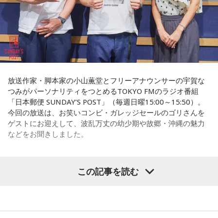
権力者がいたんですね。どういう人かというと、だいたい経
ンの権力を大きくしているんですね。直接、命令しなくても
済力があって抜群に選挙が強くて。地元の首長や国会議員よ
周りが勝手に忖度して動く、というのがドンの世界です」
りも発言力がある人です」
長野
「こういうドンが全国にいる、というわけですね」
長野
「はい」
常井
「福岡って大物議員がたくさんいました。その中で藏内
常井
「中には、かつての野中広務さんや森山𥙿さんのように
さんはどういう位置づけか。麻生さん、武田さん、かつては
放送作家・脚本家の小山薫堂とフリーアナウンサーの宇賀な
50を過ぎてから国政に進んだドンもいる。ではどういった状
つみがパーソナリティをつとめるTOKYO FMのラジオ番組
古賀誠さん、山崎拓さん、村上正邦さん、といった方も。大
「日本郵便 SUNDAY’S POST」（毎週日曜15:00～15:50）。
況がそろうとドンが生まれるか。第1の条件は、圧倒的な他薦
物が同じ県内にたくさんいることが、ドンを生み出す第2の条
今回の放送は、お笑いコンビ・ガレッジセールのゴリさんを
です。藏内さんって県議10期。40年近く県議会にいるわけで
件です」
ゲストにお迎えして、波乱万丈の幼少期や故郷・沖縄の魅力
す」
などをお聞きしました。
長野
「はい」
長野
「10期。ほう」
常井
「というのは、県議会の自民党も国会議員の系列ごとに
この記事を読む
（左から）パーソナリティの小山薫堂、ゴリさん、宇賀なつ
常井
「どの知事、どの県庁幹部よりも古株になります。議会
分かれていて。知事選や市長選があると保守分裂になってし
み
では自民党から共産党まで長年の付き合いがあって、気心が
まうんですね。その間をつなぐ調整役が必要になると。実
知れているんですね。そうなると影響力が及ぶのは公共事業
際、福岡県は90年代まで革新県政、社会党系の知事がいたん
◆“笑いは武器”と気づいた少年時代