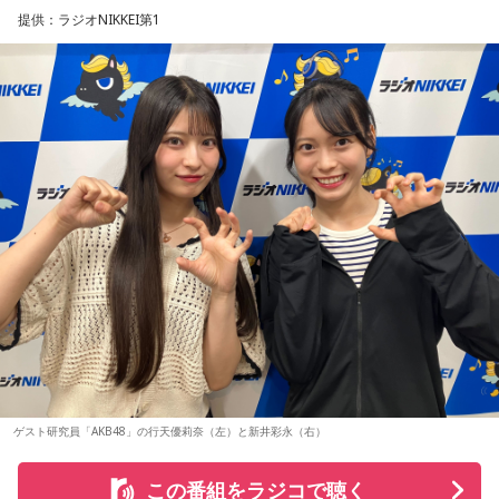
1999年のスタート以来、大阪・ミナミエリアのライブハウス
降りてきたりするかも！ ぜひアドバイスを参考に行動してみ
のひとつ。
提供：ラジオNIKKEI第1
てくださいね。
を舞台に開催し、今年で28回目を迎えます。
ブックレットには、メンバー3人がそれぞれの視点から楽曲や
■監修者プロフィール：月野さやか（つきの・さやか）
制作背景を語るセルフライナーノーツに加え、今回のレコー
今年も関西の学生アーティストを対象としたオーディション
東京・池袋占い館セレーネ所属。元野村證券トップセールス
ディングで使用した楽器の解説を写真とともに掲載。演奏に
「MINAMI WHEEL -New Age-」を実施。
という異色の経歴を持つ占星術師。自身の人生の転機をきっ
込められた思いや、サウンドを形作った楽器の特徴を知りな
8月18日（火）に心斎橋BIGCATにて実演最終審査を開催し、
かけにホロスコープと出会い、星よみによる人生プロデュー
がらアルバムを聴くことで、楽曲の細部や各メンバーのプレ
スの道へ。著書『山芋シンデレラ』。経営者から個人まで幅
この審査を勝ち抜いたアーティストが『Maxell presents
イに新たな発見が生まれ、作品をより深く味わうことができ
広くサポートしている。
るでしょう。
FM802 MINAMI WHEEL 2026』への出演権を獲得します。
Webサイト：
https://selene-uranai.com/
YouTube：
https://www.youtube.com/@ataru-uranai
J-Fusionの魅力を現代に響かせるとともに、進化を続けるかつ
また、MINAMI WHEEL 2026公式アプリもリリース！アーテ
しかトリオの現在地と新たな可能性を示す1枚がここに完成し
ィストラインナップから観たいアーティストを登録してマイ
ました。
タイムテーブルを作れたり、エリアマップで各ライブハウス
へのアクセスをチェックができるなど他にも便利な機能がた
◆メンバー3人による恒例の全曲試聴会を生配信
くさん！すでにお持ちの方はアップデートを、まだお持ちで
ない方は今すぐダウンロードして、当日までお待ちくださ
8月7日（金）19:00より、かつしかトリオのメンバー3人によ
ゲスト研究員「AKB48」の行天優莉奈（左）と新井彩永（右）
い！
る恒例の全曲試聴会をYouTubeで生配信します。メンバーの
楽しいトークとともに、ニューアルバム『SO-DAYONE !』の
この番組をラジコで聴く