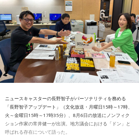
賀喜：大阪公演2日目の私は、横結びみたいなサイドテールに
してみたんです。それがリスナーちゃんも意図せずというか
お揃いだったんだね！ うれしい～！
私も生まれたところが大阪なので、大阪でのライブは特別な
んですよ。家族や親戚も観に来てくれていて、それもうれし
かったから頑張れたし、「551」も食べたし（笑）。あと、
たこ焼きも「りくろーおじさんの店」のチーズケーキも食べ
た！
それに、いつも大阪でライブをするとき、私の親戚の皆さん
がぶどうの差し入れをしてくれるの。それも食べた！ メンバ
ーのみんながめちゃくちゃ喜んでくれて、楽しかったな～！
ニュースキャスターの長野智子がパーソナリティを務める
大阪公演の前の日もお仕事だったんですけど、そのお仕事が
「長野智子アップデート」（文化放送・月曜日15時～17時、
終わったらすぐ大阪に帰って、ちょっとだけ（愛猫の）まろ
火～金曜日15時～17時35分）、8月6日の放送にノンフィク
んにも会えたんですよ。それで、その次の日にライブをし
ション作家の常井健一が出演。地方議会における「ドン」と
て、家族が観に来てくれて、帰ったという大阪ライフでした
ね。
呼ばれる存在について語った。