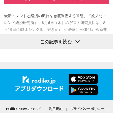
収録曲をひと足早く紹介。それぞれの楽曲の聴きどころや制
まだ見ぬアーティストとの出会いも、お気に入りのアーティ
作に込めた思いなどを、メンバー自身が解説。アルバムをよ
ストを追いかけながらライブハウスを巡る楽しみも、
り深く楽しめる貴重な機会に触れることができます。
MINAMI WHEELならでは。
最新トレンドと経済の流れを徹底調査する番組、『虎ノ門 ト
今年も大阪・ミナミの街から、新たな音楽との出会いをお届
レンド経済研究所』。8月6日（木）のゲスト研究員には、8
＜かつしかトリオ『SO-DAYONE !』全曲試聴会＞
配信日時：2026年8月7日（金）19:00～
けします。どうぞご期待ください。
月19日に68thシングル『好きish』が発売！ AKB48から新井
出演：櫻井哲夫、神保 彰、向谷 実
彩永・行天優莉奈が登場します！ 新井彩永は18期研究生時代
※詳細は公式サイトをご確認ください
この記事を読む
【イベント詳細】
の「ラジオiNEWS」以来、およそ3年ぶりの出演。行天優莉奈
Maxell presents FM802 MINAMI WHEEL 2026
は初出演になります。
●開催日時：2026年10月10日（土）・10月11日（日）・10
◆タワーレコードで応募抽選キャンペーン＆インストアイベ
ント開催
月12日（月・祝）
「経済のキホン！」のコーナーでは国や地方自治体などの基
●出演アーティスト：
礎的財政収支「プライマリーバランス」について徹底調査！
ニューアルバム『SO-DAYONE !』の発売を記念し、タワーレ
10/10(土) 出演
「プライマリーバランス」の基礎知識から、赤字と黒字の考
コードでは応募抽選キャンペーンと購入者特典企画を実施し
AARON / IRIS MONDO / 赤いくらげ / Aki / あたらよ / 雨烏 /
え方、今の日本が置かれている状況、高市内閣の方針まで、
ます。また、2026年10月17日（土）には、タワーレコード
荒巻勇仁 / アンと私 / anewhite / EVE OF THE LAIN / いろか
新宿店にて発売記念インストアイベントの開催も決定。櫻井
国の将来を左右する指標についてわかりやすく解説するほ
哲夫、神保 彰、向谷 実の3人がアルバムに込めた思いなどを
にほへと / weak.butterfly / EMNW / 大宮陽和 / OKYO / 奥崎
か、食品の消費税1％になった場合、収支バランスはどうなる
語る、ここでしか聞けない貴重なトークに加え、かつしかト
海斗 / オハ / omeme tenten / ORCALAND / kasane / 叶夢 /
のか？ についても詳しく検証します。AKB48の "さえちゃん"
リオとして初の「サイン握手会」をおこないます。
radiko newsについて
利用規約
プライバシーポリシー
Gum-9 / ガラクタ / ガラスの靴は落とさない / カラノア /
"てんてん" はこれらの重要な課題についてしっかり理解する