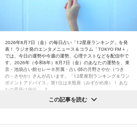
長野
「こういうドンが全国にいる、というわけですね」
おばさんと暮らすんだよ」と告げられます。「映画みたいな
嘘みたいな話で」と振り返るように、突然始まった新生活に
戸惑い、転校先でも誰とも話せない日々が続きました。
常井
「福岡って大物議員がたくさんいました。その中で藏内
さんはどういう位置づけか。麻生さん、武田さん、かつては
孤独を感じるなかで、「何かしなきゃ」との思いから、クラ
古賀誠さん、山崎拓さん、村上正邦さん、といった方も。大
スの人気者の行動を観察。「面白いことをやると人が集ま
物が同じ県内にたくさんいることが、ドンを生み出す第2の条
2026年8月7日（金）の毎日占い「12星座ランキング」を発
る」という気づきを得て、掃除の時間に机の上で松田聖子さ
表！ ラジオ発のエンタメニュース＆コラム「TOKYO FM＋」
件です」
んの「青い珊瑚礁」を歌いながら一発芸を披露。最初は教室
では、今日の運勢や今週の運勢、心理テストなどを配信中で
が静まり返ったものの、その後は「あんなに無口だった転校
す。2026年（令和8年）8月7日（金）のあなたの運勢を、東
生が急に変なことをやり出した」と話題になり、「お前、お
長野
「はい」
京・池袋占い館セレーネ所属・占い師の月野さやか（つき
もろいな」「遊ぼうや」と友達の輪が一気に広がったといい
の・さやか）さんが占います。「12星座別ランキング＆ワン
ます。
常井
「というのは、県議会の自民党も国会議員の系列ごとに
ポイントアドバイス」第1位は水瓶座（みずがめ座）！ あな
分かれていて。知事選や市長選があると保守分裂になってし
たの星座は何位……？
この出来事をきっかけに、「笑いは武器になる」と実感。
「自分を認めてもらうには、人を笑わせればいい」という体
まうんですね。その間をつなぐ調整役が必要になると。実
この記事を読む
験が、芸人としての原点になったと振り返ります。
際、福岡県は90年代まで革新県政、社会党系の知事がいたん
ですが。バラバラになった自民党を束ねる役割を果たしたの
さらに、ショートフィルムの賞を受賞した際には、憧れだっ
が藏内さんだった。藏内さんは国会議員が就くことが多い自
【1位】水瓶座（みずがめ座）
た松田聖子さんからトロフィーを受け取る機会もありまし
「もっと自由でいいんだ！」と、自分らしい生き方が見えて
民党県連会長にもなれた。ドンは保守分裂の中で育つんです
た。思いを伝えようとしたものの、感激のあまり「文法はめ
きそうな日。義務で続けてきたことより、楽しくて夢中にな
ちゃくちゃだし、早口で喋ったもんだから、ただただ引きつ