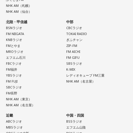
02. SO-DAYONE !
NHK AM（札幌）
マイナー / MisiiN / 皆川溺集合体 / mibuki / muk / Maverick
03. Cobalt Express
NHK AM（仙台）
Mom / meiyo / 名誉伝説 / mekakushe / MONONOKE / 桃色
04. Marmalade Island
北陸・甲信越
中部
ドロシー / 808 / yummy'g / 『ユイカ』 / 夕方と猫 / YU’S
05. Paris-Nice
BSNラジオ
CBCラジオ
06. Journey To Aurora
(ex.YUTORI-SEDAI) / yutori / 揺らいで凪 / 「夜と同時に、動
FM NIIGATA
TOKAI RADIO
07. Last Train To Summer
き出す。」 / Rip van cats / RIP DISHONOR / リュベンス /
KNBラジオ
ぎふチャン
08. Black Ice
FMとやま
ZIP-FM
Re.ripe / ルイ / ろぜっと° / wapiti
09. TANBI（耽美）
MROラジオ
FM AICHI
10.TanTan
エフエム石川
FM GIFU
10/11(日) 出演
FBCラジオ
SBSラジオ
FM福井
K-MIX
Arche / Ayllton / 青いガーネット / Aonowa / AKAMONE /
YBSラジオ
レディオキューブ FM三重
＜かつしかトリオライブ情報＞
Akyk / あすなろ白昼夢 / Absolute area / AND CALL. /
FM FUJI
NHK AM（名古屋）
『かつしかトリオ COBALT EXPRESS TOUR 2026』
UNFAIR RULE / Iga Nana / ISHIGURE / 171 / IBUKI /
SBCラジオ
10月24日（土）@東京 かつしかシンフォニーヒルズ モーツ
FM長野
irienchy / インナージャーニー / WeekendAll / Wisteria /
ァルトホール ※ソールドアウト！
NHK AM（東京）
10月31日（土）@福岡 福岡市民ホール 中ホール
UEBO / Wash My Friday / ウルトラ寿司ふぁいやー / エイハ
NHK AM（名古屋）
11月03日（火・祝）@大阪 森ノ宮ピロティホール
ブ / えびちる / エルスウェア紀行 / ENBASE / オートコード /
近畿
中国・四国
11月07日（土）@愛知 中日ホール
oh!! 真珠s / osage / Ochunism / Offo tokyo / おとなりにぎん
ABCラジオ
BSSラジオ
11月13日（金）@東京 東京国際フォーラム ホールC
が計画 / katawara / KamiCat / Khamai Leon / カライドスコ
MBSラジオ
エフエム山陰
※ライブの詳細は公式サイトをご確認ください