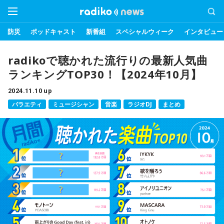
防災
ポッドキャスト
新番組
スペシャルウィーク
インタビュー
radikoで聴かれた流行りの最新人気曲
ランキングTOP30！【2024年10月】
2024.11.10 up
バラエティ
ミュージシャン
音楽
ラジオDJ
まとめ