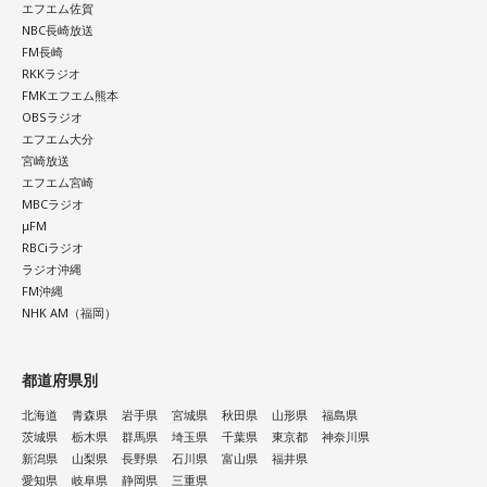
エフエム佐賀
わからず、 / Yobahi / LAZWARD PIANO / ラナメリサ /
NBC長崎放送
Laughing Hick / Lala / Lyka / Яu-a / ルサンチマン /
FM長崎
RKKラジオ
LEODRAT / Redhair Rosy / 浪漫派マシュマロ / WORSTRASH
FMKエフエム熊本
OBSラジオ
10/12(月・祝) 出演
エフエム大分
ao / 青木陽菜 / ELEVEN OCEAN / インタールード / V;error /
宮崎放送
エフエム宮崎
汐れいら / aint lindy / Esteban / Ettone / ENEMY FLECK /
MBCラジオ
えんぷてい / o_all / All I Clacks / OSHIKIKEIGO / OddRe: / お
μFM
RBCiラジオ
風呂と街灯 / カドマチ / 上川周平とじゃがいもフィルハーモ
ラジオ沖縄
ニー / かわにしなつき / きのぽっぽ / cupid tem / ぎゅる子 /
FM沖縄
Guiano / Ku:ui / kurage / クレイジーウォウウォ!! / Groggy-
NHK AM（福岡）
Froggy / #KTCHAN / KEPURA / 声にならないよ / Cosmic
Mauve / こたに / THE・ステレオギャング / 最強マンボウ修
都道府県別
羅ぼうや / サウルス / Sakurashimeji / THE CLOCKWISE / 笹
北海道
青森県
岩手県
宮城県
秋田県
山形県
福島県
川真生 / さちかぜあきの / 砂月凜々香 / さとう。 / sanetii /
茨城県
栃木県
群馬県
埼玉県
千葉県
東京都
神奈川県
ざらばんし / THE ALTO / The_eek / JIJIM / シベリアンハス
新潟県
山梨県
長野県
石川県
富山県
福井県
愛知県
岐阜県
静岡県
三重県
キー / 寿理 / XinU / zoo zoo sea / STRAWDAY / すなお / スラ