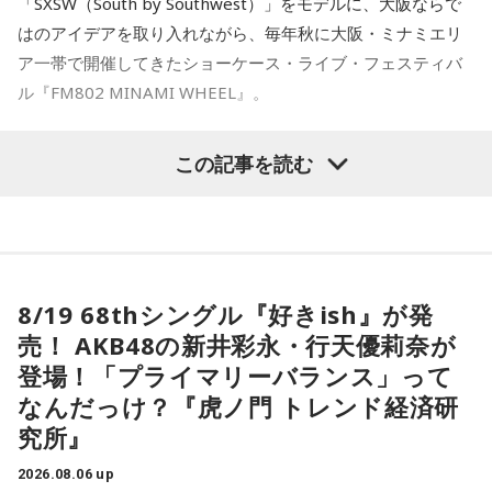
「SXSW（South by Southwest）」をモデルに、大阪ならで
の小さなご褒美時間を作ると心が整いそうです。
ったことで、3人の新たな可能性を感じさせる作品へと仕上が
はのアイデアを取り入れながら、毎年秋に大阪・ミナミエリ
っています。
ア一帯で開催してきたショーケース・ライブ・フェスティバ
【11位】山羊座（やぎ座）
頑張ることが当たり前になっているなら、今日は少し力を抜
ル『FM802 MINAMI WHEEL』。
◆多彩な楽曲が描き出す、旅のようなアルバム体験
いてみて。成果を出すことだけが人生の豊かさではありませ
ん。楽しい、心地いいという感覚を取り戻すことで次の流れ
収録曲には、疾走感あふれる「Twilight Run」、軽快なカッ
今年も『Maxell presents FM802 MINAMI WHEEL 2026』
この記事を読む
が見えてきます。今日は仕事を早めに切り上げて好きなこと
ティングが印象的なタイトル曲「SO-DAYONE !」、スリリン
として、10月10日（土）、11日（日）、12日（月・祝）の3
をして過ごして。
グなハイスピード・フュージョンを展開する「Cobalt
日間にわたり、ミナミエリア一帯のライブハウス21会場で、
Express」など、かつしかトリオの魅力を存分に味わえる楽
【12位】蠍座（さそり座）
450組以上のアーティストが出演します。
曲が並びます。さらに、メンバーにとって恩師ともいえる作
心の奥で「もうこのままでは違う」と感じていたことが浮か
曲家・村井邦彦から提供された「Paris-Nice」も収録。洗練
び上がるかもしれません。でも、それは生き方を変えるため
された美しいメロディが、アルバムに上質な彩りを添えてい
本日、第三弾出演アーティスト120組を発表！すでに発表済
8/19 68thシングル『好きish』が発
の大切なサイン。無理に答えを出さず、本音を大切にしてみ
ます。
みの257組を加えた総勢377組の出演日も発表しました。
て。夜は「本当はどうしたい？」と自分に問いかけてみまし
売！ AKB48の新井彩永・行天優莉奈が
また3DAYS PASS／1DAY PASSのオフィシャル三次先行も受付
ょう。今日はスマホから離れて、好きな音楽や香りと一緒に
シティポップを想起させるサウンドや、メロディアスなミデ
登場！「プライマリーバランス」って
ゆっくり過ごしましょう。
中！いち早くチケットをゲットしてください！
ィアムナンバー、テクニカルかつファンキーなプレイまで、
なんだっけ？『虎ノ門 トレンド経済研
多彩な音楽性を凝縮。それぞれの楽曲から異なる風景や物語
【今日の一言メッセージ】
究所』
が立ち上がり、まるで世界中を巡る旅のような広がりを感じ
Maxell presents FM802 MINAMI WHEEL 2026は、FM802
今日は火星にバーテックスというポイントが重なる日。運命
させます。楽曲ごとの表情を楽しむだけでなく、アルバムを
が主催するライブハウス回遊型ショーケースイベントです。
2026.08.06 up
に導かれ、新時代の生き方やお役目に気がついたり、直感が
通して聴くことで生まれる深い没入感も、本作の大きな魅力