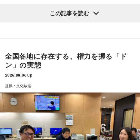
「551」のCMのモノマネもやらせていただいたんですよ。
鈴木敏夫（文化放送解説委員）
「福岡県議会で浮上した、議
この記事を読む
「551の豚まんがあるとき？ ないとき？」っていうCMがある
長ポストをめぐる現金授受疑惑です。その渦中にいる藏内勇
んですけど、それの乃木坂46バージョンをみんなでやりたく
夫議長は県議10期を重ね、全国都道府県議会議長会の会長で
て、「私が『乃木坂があるとき！』って言ったら喜んで、
『乃木坂がないとき……』って言ったら悲しんでください！」
もあります。国政に影響を及ぼす地方のドンとして知られて
っていうのをアンコールでやったんです（笑）。
います」
全国各地に存在する、権力を握る「ド
リスナーちゃんはそのことを言ってくれていて、それも楽し
常井健一
「『ドン』はスペイン語に由来する外来語です。ボ
かった！ 私も大阪に行く前から「みんなでやれたら楽しいだ
ン」の実態
スよりもさらにスケールの大きな権力者を示す言葉として定
ろうな」と思っていたから、そういうこともできて楽しかっ
たですね！ 来てくれてありがとう！
着しました。いま、ドンとして注目されるのが福岡県議会の
2026.08.06 up
藏内議長。福岡県内には一昔前から『福岡三国志』という言
提供：文化放送
----------------------------------------------------
葉がありまして。現在は麻生太郎さん、武田良太さん、そし
この日の放送をradikoタイムフリーで聴く
て藏内さんが熾烈な権力闘争を繰り広げています」
※放送エリア外の方は、プレミアム会員の登録でご利用いた
だけます。
----------------------------------------------------
長野
「藏内さんだけ県議、ということですね」
＜番組概要＞
常井
「なぜ1人の地方議員が永田町の大物にも匹敵する大きな
番組名：SCHOOL OF LOCK!