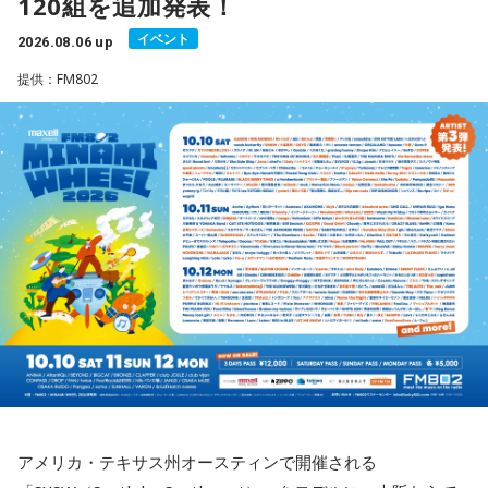
120組を追加発表！
い。心が喜ぶ選択が新しいご縁につながるかも。夜は好きな
DAYONE !』を10月14日（水）にリリースすることを発表し
い愛情をのぞかせました。
音楽を聴きながら、叶えたい未来をイメージしてね。
ました。近年、海外の若いリスナーを中心に再び注目を集め
イベント
2026.08.06 up
ているJ-Fusion。本作は、その王道ともいえる爽快かつパワフ
最後に、ゴリさんが「今、想いを伝えたい方」として名前を
【8位】乙女座（おとめ座）
ルなサウンドへ原点回帰した、かつしかトリオ渾身のニュー
提供：FM802
挙げたのは、ボクシング元世界王者の具志堅用高さんでし
「ちゃんとしなきゃ」を少し緩めると、毎日がもっと楽しく
アルバムとなっています。
た。今年で世界王座獲得から50年という節目の年を迎えるこ
なりそうです。効率や正しさだけではなく、自分が心地よく
とに触れ、「手紙を書きたい」と温かい想いを語りました。
続けられる方法を探してみて。仕事のやり方を変えるのもお
アルバムタイトルのきっかけとなったのは、あるコンサート
すすめ。今日は一つだけ「やらなくていいこと」を決めてみ
での出来事。演奏後のMCで、メンバーとファンが「やっぱり
＜番組概要＞
ましょう。
J-Fusionは良いよね」という思いを分かち合うなかで生まれた
番組名：日本郵便 SUNDAY'S POST
言葉が、「SO-DAYONE !（そうだよね！）」でした。この言
放送日時：毎週日曜 15:00～15:50
【9位】牡牛座（おうし座）
葉から着想を得た向谷 実を中心に制作が進められ、短期間で
パーソナリティ：小山薫堂、宇賀なつみ
いつもの安心感から少しだけ外へ出てみると、新しい楽しみ
アルバムの骨格が作り上げられていきました。
番組Webサイト：
https://www.tfm.co.jp/post/
が見つかりそう。大きく変える必要はありません。「ちょっ
番組公式X：
@sundayspost1
と気になる」を試してみるくらいで十分です。今日は行って
レコーディングでは、メンバーがそれぞれの演奏環境で個別
みたいお店や場所を一つ探して、誰かを誘ってみてくださ
に収録する手法を採用。各パートを緻密に構築することで、
い。
フュージョンならではの精密なアレンジと、3人それぞれの個
性が際立つ強固なアンサンブルを実現しています。制作を進
【10位】蟹座（かに座）
めるなかでは、かつしかトリオにとっても多くの新たな発見
周りを喜ばせることに一生懸命になりすぎて、自分の楽しみ
や気づきが生まれ、それらが楽曲をさらに発展させる原動力
を忘れていないか確認したい日。今日は誰かのためではなく
となっていきます。メンバーそれぞれが培ってきた経験と感
アメリカ・テキサス州オースティンで開催される
「私が嬉しいから」を選んでみてください。今夜は自分だけ
性を持ち寄りながら、これまでにないアプローチにも向き合