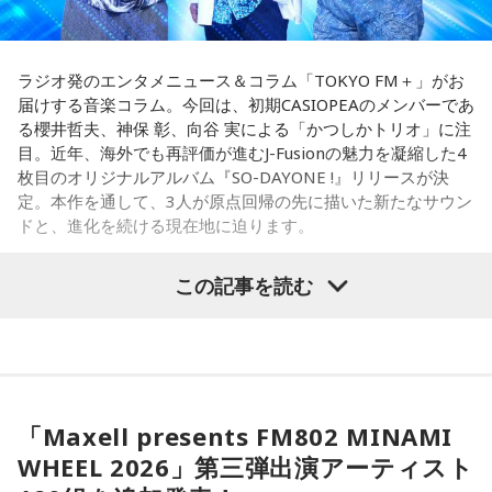
でみると思わぬ展開が待っていそう。少し大胆なくらいで
さらに、「末廣ブルース」も外せない1軒です。建物のレトロ
OK。今日はこの夏やりたいことを一つ予定に書き込んでみ
感が魅力の豚串専門店で、「タンだとかハラミだとかハツ、
て！
レバーとかを味わいながら、昔ながらの雰囲気が楽しめる」
ラジオ発のエンタメニュース＆コラム「TOKYO FM＋」がお
と話します。「けっこうペッパーが強めで、かなりおいしい
届けする音楽コラム。今回は、初期CASIOPEAのメンバーであ
【5位】牡羊座（おひつじ座）
豚串です」と太鼓判を押しました。
る櫻井哲夫、神保 彰、向谷 実による「かつしかトリオ」に注
あなたの行動力が誰かの心に火をつける日。今日は周りの反
目。近年、海外でも再評価が進むJ-Fusionの魅力を凝縮した4
応を気にするより「私はこれがやりたい！」を大切にしてみ
お気に入りのステーキ店を尋ねられると、ゴリさんは「エメ
枚目のオリジナルアルバム『SO-DAYONE !』リリースが決
て。あなたが楽しそうに動くほど仲間も集まってきそうで
ラルドです」と即答。なかでもプレミアムリブステーキにつ
定。本作を通して、3人が原点回帰の先に描いた新たなサウン
す。今夜、明日すぐできる小さな一歩を決めてから寝てみて
いては、「脂の乗り方、柔らかさ、肉の質がもうレベルが違
ドと、進化を続ける現在地に迫ります。
ね。
います」と熱く語り、長年愛される名店の魅力を紹介しまし
た。
【6位】獅子座（しし座）
この記事を読む
太陽が獅子座を照らす今は、自分の人生を自分で演出してい
一方、「お手紙を書きたくなる場所」を尋ねられると、迷わ
かつしかトリオ（左から：櫻井哲夫、神保 彰、向谷 実）
くとき。「もっと私らしくていい」と許可を出すことで魅力
ず「沖縄の海」と回答。水中眼鏡をつけて海に潜り、「音を
が開いていきます。遠慮せず好きなことを表現してみて。夜
塞がれた瞬間に、幻想的な世界を勝手に水が演出してくれ
は理想の自分になったつもりで未来を想像してみましょう。
る」と表現します。さらに、水中から見上げる水面には「太
◆ファンとの会話から生まれた「SO-DAYONE !」
陽の光に反射した美しい光のライン」が広がり、「365日飽
【7位】魚座（うお座）
「Maxell presents FM802 MINAMI
きない。同じ顔を見せないんですよ、自然が」と、その美し
直感の中に「これからの幸せ」のヒントが隠れていそう。損
伝説的フュージョンバンド、カシオペアの初期メンバー3人に
さを語りました。そして海へ向け、「『美しくいてくれてあ
WHEEL 2026」第三弾出演アーティスト
得や正解より、なぜか惹かれるものを大切にしてみてくださ
よる、かつしかトリオが、4枚目のオリジナルアルバム『SO-
りがとう』という手紙は書きたくなります」と、故郷への深