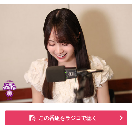
る道を探すなど、馬たちの“第二の馬生”を支えている。
施設で話を聞いた菅井は、「そういう場所があってよかった
な、素晴らしい素敵な取り組みだなと実際に行かせていただ
いて思いました」と感想を述べ、競走生活を終えた馬たちが
新たな役割を得られる環境の大切さを実感したという。
また、菅井は競馬の仕事をきっかけにTCCの活動を知ったそ
うで、東京都内にある「BafunYasai TCC CAFE」にも訪れた
ことがあるという。そこで新鮮な野菜を味わったり馬関連グ
ッズを購入した経験を紹介し、店舗での利用が馬たちの支援
につながることから、興味を持った人へ足を運ぶことを呼び
かけた。
さらに、ホースセラピーについても自身の経験を交えて語っ
この番組をラジコで聴く
た。大学時代に所属していた馬術部では、地域の子どもたち
を招いた体験会が行われており、馬に乗ることで身体を自然