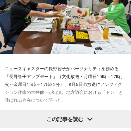
力を持ったのか。きょうは福岡を入口に、全国に共通するド
パーソナリティ：アンジー校長（アンジェリーナ1/3・
ンの条件を探ります。私、10年ほど前に全国各地の地方選挙
Gacharic Spin）、たんぼ教頭（溝上たんぼ）
放送日時：月曜～木曜 22:00～23:55／金曜 22:00～22:55
を取材していたとき、どこへ行ってもドンと呼ばれる地元の
番組Webサイト：
https://www.tfm.co.jp/lock/
権力者がいたんですね。どういう人かというと、だいたい経
番組公式X：
@sol_info
済力があって抜群に選挙が強くて。地元の首長や国会議員よ
りも発言力がある人です」
長野
「はい」
ニュースキャスターの長野智子がパーソナリティを務める
常井
「中には、かつての野中広務さんや森山𥙿さんのように
「長野智子アップデート」（文化放送・月曜日15時～17時、
50を過ぎてから国政に進んだドンもいる。ではどういった状
火～金曜日15時～17時35分）、8月6日の放送にノンフィク
況がそろうとドンが生まれるか。第1の条件は、圧倒的な他薦
ション作家の常井健一が出演。地方議会における「ドン」と
です。藏内さんって県議10期。40年近く県議会にいるわけで
呼ばれる存在について語った。
す」
鈴木敏夫（文化放送解説委員）
「福岡県議会で浮上した、議
長野
「10期。ほう」
この記事を読む
長ポストをめぐる現金授受疑惑です。その渦中にいる藏内勇
夫議長は県議10期を重ね、全国都道府県議会議長会の会長で