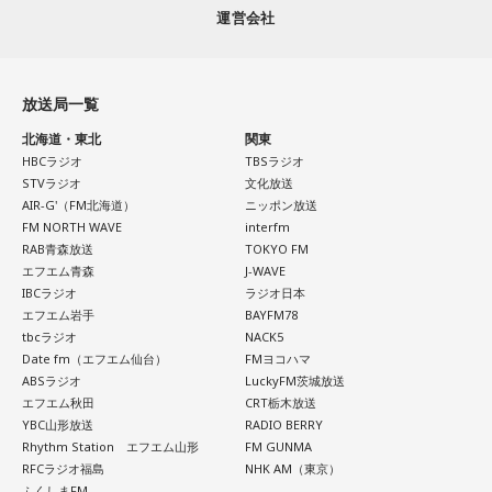
KI_EN / 来島エル / きばやし / Gyubin / くがあくた / grating
運営会社
＜リリースイベント概要＞
ことができたでしょうか？！
イベント内容：かつしかトリオのメンバーによるトーク＆サ
hunny / Grape Kiki / クロムレイリー / GeTO / COPES / ココ
イン握手会
ラシカ / Cosmola / kohamo / ゴホウビ / サカキナオ / THE
後半の「AKB48研究所！」のコーナーでは、AKB48について
開催日：2026年10月17日（土）
放送局一覧
KING OF ROOKIE / 佐久間龍星 / TheΣ / 札幌某所 / THE
徹底調査！ 8月19日発売の68thシングル『好きish』について
開催時間：14:00スタート（集合時間：13:45）
HAMIDA SHE'S / the bercedes menz / さらさ (Band Set) /
選抜メンバー・新井彩永が曲の聴きどころ、すでに再生回数
開催店舗：タワーレコード新宿店 9Fイベントスペース
北海道・東北
関東
HBCラジオ
TBSラジオ
※詳細は公式サイトをご確認ください
三四少女 / She Side Ship / Jene / chef's / Ciely / シトナユイ
が700万回を超えたMVの内容について語るほか、行天優莉奈
STVラジオ
文化放送
/ 至福ぽんちょ / SYAYOS / 13.3g / Jonah / 杉本ラララ / 鈴木
が参加しているカップリング曲『渦の巻き方』についても詳
AIR-G'（FM北海道）
ニッポン放送
実貴子ズ / スパノヴァ特急 / speel plaats / 3markets[ ] / セ
しく伺います。行天優莉奈が今年3月まで活動していた
FM NORTH WAVE
interfm
＜リリース情報＞
RAB青森放送
TOKYO FM
カンドバッカー / セブンス・ベガ / Chimothy→ / ちゃくら /
「KLP48」時代のエピソードも大公開！ このほか、9月26日
エフエム青森
J-WAVE
チョーキューメイ / D’ypcys / Tyrkouaz / テレビ大陸音頭 /
（土）・27日（日）にKアリーナ横浜で開催される「THREE
IBCラジオ
ラジオ日本
アルバム「無敵」
Togoz / tonerico / ドミノンストップ / 中島寂 / ニューアヤカ
CONCEPTS LIVE」の詳細情報などAKB48情報満載の30分で
エフエム岩手
BAYFM78
tbcラジオ
NACK5
/ NEK! / ネ★ナイト / Bye-Bye-Handの方程式 / Pastel Tang
す！
Date fm（エフエム仙台）
FMヨコハマ
発売日：2026年10月14日（水）
Club / パスピエ / harha / HALLEY / Hello Hello / Be my Girl
ABSラジオ
LuckyFM茨城放送
仕様：CD
/ ピストン少女 / HIKKA / 秘めごと / ひゅ〜どろん / POOLS /
エフエム秋田
CRT栃木放送
解説は、日本経済新聞客員編集委員の鈴木亮、進行はフリー
レーベル：ヤマハミュージックコミュニケーションズ
YBC山形放送
RADIO BERRY
FUJIBASE / BLACK BERRY TIMES / a frankenlouie / ブラン
アナウンサーの栗林さみ。
Rhythm Station エフエム山形
FM GUNMA
デー戦記 / フリージアン / Voice Connect / the Po / bokula. /
＜収録曲＞
RFCラジオ福島
NHK AM（東京）
01. Twilight Run
PompadollS / Massclub / まつむら かなう / 丸山純奈 / ミー
ふくしまFM