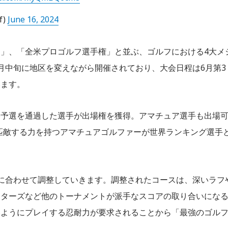
f)
June 16, 2024
」、「全米プロゴルフ選手権」と並ぶ、ゴルフにおける4大メ
月中旬に地区を変えながら開催されており、大会日程は6月第3
います。
終予選を通過した選手が出場権を獲得。アマチュア選手も出場
に匹敵する力を持つアマチュアゴルファーが世界ランキング選手
。
に合わせて調整していきます。調整されたコースは、深いラフ
スターズなど他のトーナメントが派手なスコアの取り合いにな
いようにプレイする忍耐力が要求されることから「最強のゴル