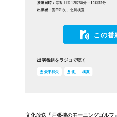
放送日時：
毎週土曜 12時30分～12時55分
出演者：
愛甲和矢、北川楓夏
この番
出演番組をラジコで聴く
愛甲和矢
北川 楓夏
文化放送『戸張捷のモーニングゴルフ