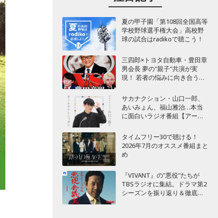
夏の甲子園「第108回全国高等
学校野球選手権大会」高校野
球の試合はradikoで聴こう！
三四郎×トヨタ自動車・豊田章
男会長 夢の"親子"共演が実
現！ 若者の悩みに向き合うポ
ッドキャスト番組が始動
サカナクション・山口一郎、
あいみょん、福山雅治…本当
に面白いラジオ番組【アーテ
ィスト編】
タイムフリー30で聴ける！
2026年7月のオススメ番組まと
め
『VIVANT』の"悪役"たちが
TBSラジオに集結。ドラマ第2
シーズンを振り返り＆徹底考
察！