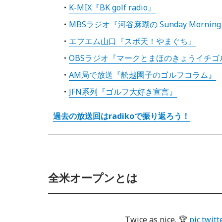
K-MIX『BK golf radio』
MBSラジオ『河谷麻瑚の Sunday Morning
エフエム山口『スポ天！やまぐち』
OBSラジオ『マークとまほのきょうイチゴ
AM局で放送『舩越園子のゴルフコラム』
JFN系列『ゴルフ大好き宣言』
過去の放送回はradikoで振り返ろう！
全米オープンとは
Twice as nice. 🏆
pic.twi