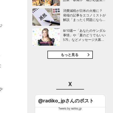
言！
消費減税が日米の火種に？
発端の記事をエコノミストが
解説「まったく問題にならな
い」
ジ
8/10週ー「あなたのサンダル
事情」や「夏のどうでもいい
575」などメッセージ大募
集！ BAYFM78『miracle!!』
もっと見る
可
と
X
や
る
@radiko_jpさんのポスト
フ
Tweets by radiko_jp