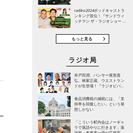
TBSラジオ『安住紳一郎の日
曜天国』インタビュー
radiko2024ポッドキャストラ
ンキング首位！『サンドウィ
ッチマン ザ・ラジオショー サ
タデー』インタビュー
もっと見る
ラジオ局
井戸田潤、パンサー尾形貴
弘、林家正蔵、ウエストラン
ドが生登場！『ラジオビバリ
ー昼ズ』
食品消費税の減税には、「支
持率を回復したい」という発
想しかない
「こういう町内会はノーギャ
ラで落語やりに行きます」落
語家・春風亭一蔵が応援宣