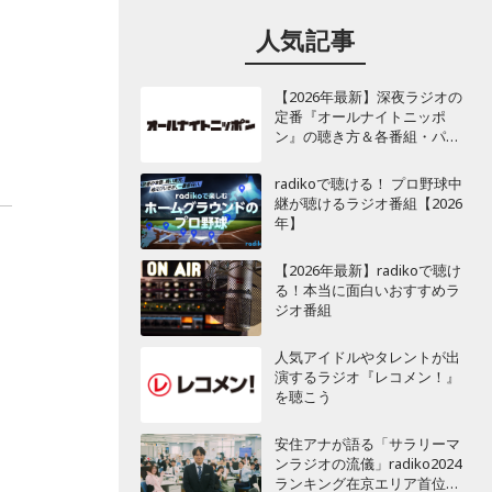
人気記事
【2026年最新】深夜ラジオの
定番『オールナイトニッポ
ン』の聴き方＆各番組・パー
ソナリティ一覧
radikoで聴ける！ プロ野球中
継が聴けるラジオ番組【2026
年】
【2026年最新】radikoで聴け
る！本当に面白いおすすめラ
ジオ番組
人気アイドルやタレントが出
演するラジオ『レコメン！』
を聴こう
安住アナが語る「サラリーマ
ンラジオの流儀」radiko2024
ランキング在京エリア首位