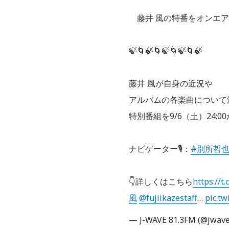
藤井 風の特番をオンエア
🍃🌀🍃🌀🍃🌀🍃🌀🍃
藤井 風が自身の近況や
アルバムの各楽曲について
特別番組を9/6（土）24:0
ナビゲーター🎙：
#別所哲
👇詳しくはこちら
https://t
風
@fujiikazestaff
…
pic.tw
— J-WAVE 81.3FM (@jwav