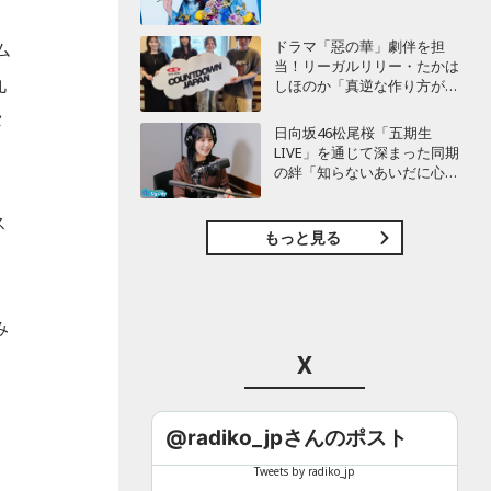
ドラマ「惡の華」劇伴を担
ム
当！リーガルリリー・たかは
九
しほのか「真逆な作り方が面
白かった」最新曲「コニファ
タ
ー」制作秘話も
日向坂46松尾桜「五期生
LIVE」を通じて深まった同期
の絆「知らないあいだに心の
距離が…」
ス
もっと見る
み
X
つ
@radiko_jpさんのポスト
し
Tweets by radiko_jp