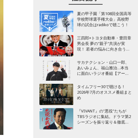
夏の甲子園「第108回全国高等
学校野球選手権大会」高校野
球の試合はradikoで聴こう！
三四郎×トヨタ自動車・豊田章
男会長 夢の"親子"共演が実
現！ 若者の悩みに向き合うポ
ッドキャスト番組が始動
サカナクション・山口一郎、
あいみょん、福山雅治…本当
に面白いラジオ番組【アーテ
ィスト編】
タイムフリー30で聴ける！
2026年7月のオススメ番組まと
め
『VIVANT』の"悪役"たちが
TBSラジオに集結。ドラマ第2
シーズンを振り返り＆徹底考
察！