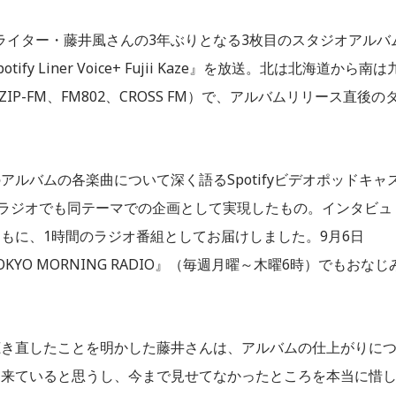
ーソングライター・藤井風さんの3年ぶりとなる3枚⽬のスタジオアルバ
 Liner Voice+ Fujii Kaze』を放送。北は北海道から南は
、ZIP-FM、FM802、CROSS FM）で、アルバムリリース直後の
ルバムの各楽曲について深く語るSpotifyビデオポッドキャ
公開と併せて、ラジオでも同テーマでの企画として実現したもの。インタビュ
もに、1時間のラジオ番組としてお届けしました。9月6日
TOKYO MORNING RADIO』（毎週月曜～木曜6時）でもおなじ
。
聴き直したことを明かした藤井さんは、アルバムの仕上がりに
出来ていると思うし、今まで見せてなかったところを本当に惜