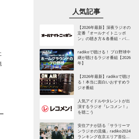
人気記事
【2026年最新】深夜ラジオの
定番『オールナイトニッポ
ン』の聴き方＆各番組・パー
ソナリティ一覧
radikoで聴ける！ プロ野球中
に
継が聴けるラジオ番組【2026
年】
送
【2026年最新】radikoで聴け
る！本当に面白いおすすめラ
ジオ番組
人気アイドルやタレントが出
演するラジオ『レコメン！』
を聴こう
安住アナが語る「サラリーマ
ンラジオの流儀」radiko2024
ランキング在京エリア首位