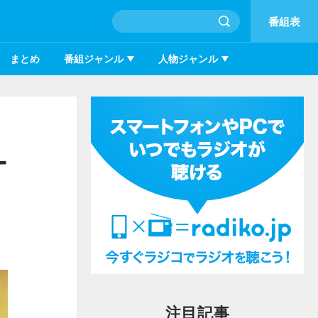
番組表
まとめ
番組ジャンル
人物ジャンル
ー
注目記事