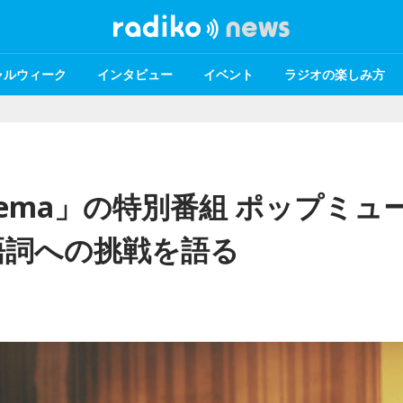
ャルウィーク
インタビュー
イベント
ラジオの楽しみ方
rema」の特別番組 ポップミュ
語詞への挑戦を語る