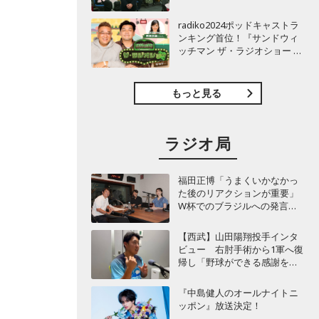
TBSラジオ『安住紳一郎の日
曜天国』インタビュー
radiko2024ポッドキャストラ
ンキング首位！『サンドウィ
ッチマン ザ・ラジオショー サ
タデー』インタビュー
もっと見る
ラジオ局
福田正博「うまくいかなかっ
た後のリアクションが重要」
W杯でのブラジルへの発言が
波紋を呼んだ塩貝健人に今後
期待することは？
【西武】山田陽翔投手インタ
ビュー 右肘手術から1軍へ復
帰し「野球ができる感謝を再
び感じることができました」
『中島健人のオールナイトニ
ッポン』放送決定！