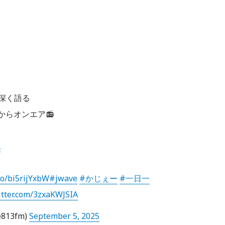
深く語る
0からオンエア📻
也
.co/bi5rijYxbW
#jwave
#かじぇー
#一日一
itter.com/3zxaKWJSIA
e813fm)
September 5, 2025