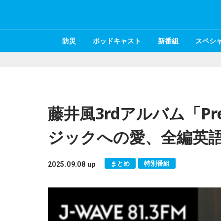
防災
ポッドキャスト
新番組
スペシ
藤井風3rdアルバム「P
ジックへの愛、全編英
まとめ
特別番組
2025.09.08 up