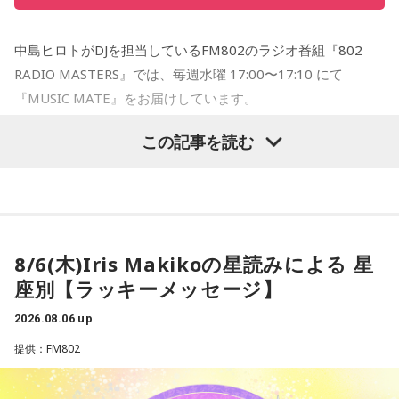
します。
中島ヒロトがDJを担当しているFM802のラジオ番組『802
【番組概要】
RADIO MASTERS』では、毎週水曜 17:00〜17:10 にて
■番組名：
『MUSIC MATE』をお届けしています。
『文化放送ライオンズナイター』
EXPO 2025 大阪・関西万博の開催により、国内外のヒト、モ
埼玉西武ライオンズvs北海道日本ハムファイターズ （ベル
この記事を読む
ノ、カルチャーの交差が一層活発となったここ大阪。そんな
ーナドーム）
大阪のMUSIC STATION FM802が、各国／地域のMUSIC
■放送日時：2026年8月26日（水）午後5時50分～9時00分
STATIONと連携し、その国のカルチャーや音楽を共有すると
（最大延長午後9時30分まで）
いうコーナーです。
解説： 辻発彦（元埼玉西武ライオンズ監督）
毎週さまざまな国／地域のラジオ局で働く音楽を愛する仲間
実況： 長谷川太（文化放送アナウンサー）
8/6(木)Iris Makikoの星読みによる 星
＝MUSIC MATE が、現地の最新音楽情報を届けてくれま
ゲスト： 河合郁人
座別【ラッキーメッセージ】
す！
■番組ページ：
2026.08.06 up
https://www.joqr.co.jp/qr/program/lionsnighter/
●8/5(水)の放送では、「インドネシア」のMUSIC MATEが登
提供：FM802
■番組公式YouTube：
場！
https://www.youtube.com/channel/UCJTMD1NbjemwvnSI