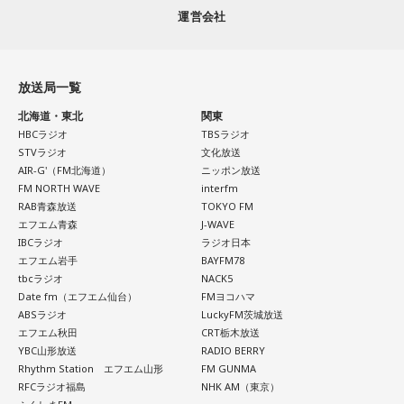
いまから81年前、1945年8月5日は晴天に恵まれた日曜日で
運営会社
した。中央本線は、3日前の八王子空襲で大きな被害を受け、
コーナーの感想もぜひ送ってくださいね〜お待ちしていま
運転を見合わせていましたが、急ピッチで復旧工事が行わ
す！
れ、この日から全線で運転を再開します。
放送局一覧
番組Xに、今日のMUSIC MATEの情報もポストしていますの
北海道・東北
関東
でぜひチェックしてください！
湯の花トンネル近くを走る、現在の中央本線の下り普通列車（当時は画像左・上り線の単線
HBCラジオ
TBSラジオ
運転）
STVラジオ
文化放送
AIR-G'（FM北海道）
ニッポン放送
Instagramも毎週更新中！
新宿駅10時10分発「419列車」、普通列車・長野行には、軍
FM NORTH WAVE
interfm
こちらから
RAB青森放送
TOKYO FM
人をはじめ、買い出しや疎開先を目指す人たちが、大挙して
エフエム青森
J-WAVE
乗り込みました。デッキにも人があふれ、なかには窓から出
IBCラジオ
ラジオ日本
802 RADIO MASTERS「MUSIC MATE」来週もお楽しみ
入りする子供もいたといいます。列車は、浅川駅、今の高尾
エフエム岩手
BAYFM78
に〜！
tbcラジオ
NACK5
駅を正午過ぎ、およそ1時間遅れで発車。すし詰めの車内では
Date fm（エフエム仙台）
FMヨコハマ
ありましたが、ちょうどお昼どき、おにぎりを頬張る人もい
ABSラジオ
LuckyFM茨城放送
聴き逃した方はradikoのタイムフリーでぜひ。
れば、乗り合わせた人同士、互いの空襲の苦労話をしたり、
エフエム秋田
CRT栃木放送
YBC山形放送
RADIO BERRY
少し和んだ雰囲気もありました。
Rhythm Station エフエム山形
FM GUNMA
RFCラジオ福島
NHK AM（東京）
そんな「419列車」が小仏峠の登り坂に差し掛かった時、ガ