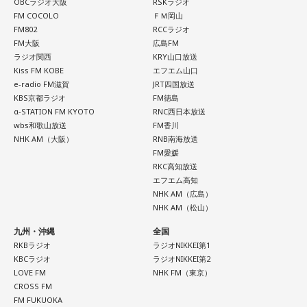
OBCラジオ大阪
RSKラジオ
この銃撃で亡くなった方は、警視庁の公式発表で52名。大半
FM COCOLO
ＦＭ岡山
の方が即死とみられ、地元の方によって、現場近くで荼毘に
FM802
RCCラジオ
FM大阪
広島FM
付されたといいます。
ラジオ関西
KRY山口放送
Kiss FM KOBE
エフエム山口
「実は列車銃撃の調査を始めた頃、犠牲となった方で、お名
e-radio FM滋賀
JRT四国放送
KBS京都ラジオ
FM徳島
前が分かっていたのは、わずかお一人だったんです」
α-STATION FM KYOTO
RNC西日本放送
wbs和歌山放送
FM香川
そう話すのは、八王子市在住の齊藤勉さん、68歳。現在、
NHK AM（大阪）
RNB南海放送
FM愛媛
「いのはなトンネル列車銃撃遭難者慰霊の会」の会長を務め
RKC高知放送
ていらっしゃいます。
エフエム高知
NHK AM（広島）
NHK AM（松山）
齊藤さんは23歳の時、市が行った「八王子の空襲と戦災の記
録」の編集に関わったことで、戦没者のご遺族の方とお逢い
九州・沖縄
全国
して、戦争体験の聞き取り調査を行うようになりました。た
RKBラジオ
ラジオNIKKEI第1
KBCラジオ
ラジオNIKKEI第2
だ、普通の空襲は、家の場所を調べれば、お住まいになって
LOVE FM
NHK FM（東京）
いた人が分かりますが、列車の乗客は、たまたま乗り合わせ
CROSS FM
FM FUKUOKA
た人ばかりで、調査は困難を極めたんですね。