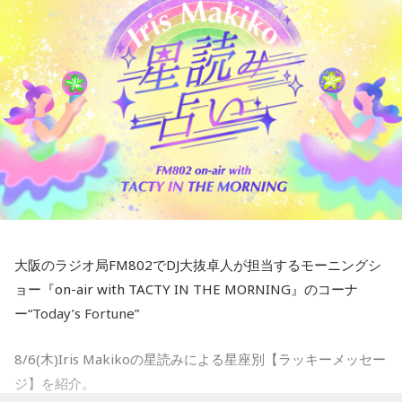
4zc-lcA
インドネシアのMUSIC STATION「Mustang FM」のDJ Fadil
■メールアドレス：
lions@joqr.net
Camuiから現地の最新情報が届きました。
■番組X： @joqrlion
●DJ Fadil Camuiは、インドネシアのラジオ局「Mustang
88.0 FM」で「AMクラス」というモーニングショーを担当し
ているDJ。
●そんなFadil Camuiの近況を伺うと…
Mustangでのラジオ出演に加えて、私はTikTokでもコンテン
ツを制作しています。最近では、「あざとアドバイス」「あ
ざと相談室」「あざとコーチング」といったシリーズ企画の
大阪のラジオ局FM802でDJ大抜卓人が担当するモーニングシ
おかげで、アカウントが爆発的に伸びています！
ョー『on-air with TACTY IN THE MORNING』のコーナ
誤解のないように言っておくと、ここで言う「あざと(あざと
ー“Today’s Fortune”
い、茶目っ気のある)」は、誰かに媚びたりナンパしたりする
8/6(木)Iris Makikoの星読みによる星座別【ラッキーメッセー
ことではありません。自信を持って、自分の雰囲気を大切に
ジ】を紹介。
し、ちょっぴり強気な姿勢で最高な自分を目指す、という意