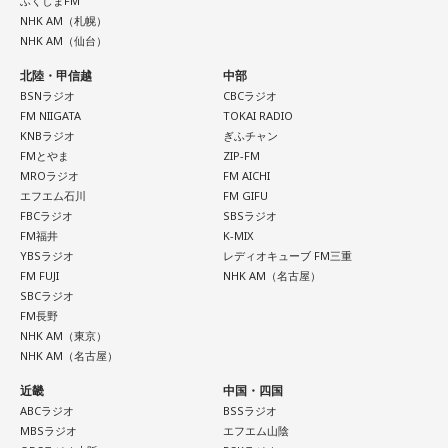
ふくしまFM
NHK AM（札幌）
クンとスピードが落ちます。突然、バリバリバリッ！と大き
NHK AM（仙台）
な音が響き渡り、列車は牽引する電気機関車と客車の2両目の
北陸・甲信越
中部
半分まで湯の花トンネルに入ったところで、急停車しまし
BSNラジオ
CBCラジオ
た。
FM NIIGATA
TOKAI RADIO
KNBラジオ
ぎふチャン
「機銃掃射だ！」
FMとやま
ZIP-FM
MROラジオ
FM AICHI
エフエム石川
FM GIFU
そんな叫びと悲鳴が同時に響き渡り、ギューンブルブルブル
FBCラジオ
SBSラジオ
とすさまじい音が迫ります。アメリカ軍のP51・ムスタング
FM福井
K-MIX
YBSラジオ
レディオキューブ FM三重
数機が低空で接近、満員の「419列車」に向かって、何度も
FM FUJI
NHK AM（名古屋）
何度も容赦なく銃弾を撃ち込んできたのです。数分前まで、
SBCラジオ
日曜昼下がりの穏やかだった車内は、あちこちからうめき声
FM長野
NHK AM（東京）
が聞こえ、人が折り重なるように倒れて、一面、血の海と化
NHK AM（名古屋）
しました。
近畿
中国・四国
ABCラジオ
BSSラジオ
中央本線を走る特急「あずさ」
MBSラジオ
エフエム山陰