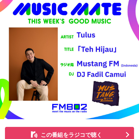
放送後のデジタルコンテンツも展開する。
また、テレビ埼玉の応援番組『LIONS CHANNEL』との連動
企画も実施予定。河合の取材の裏側など、熱狂的ファンなら
ではの視点で紐解くライオンズの魅力を、テレビとラジオの
双方から発信する（詳細は後日番組で発表）。
＜河合郁人 コメント＞
『LIONS CHANNEL』MCの河合郁人です。このたび、文化放
送の『ライオンズナイター』にゲストとして参加させていた
だきます。ものすごくうれしいです！ 子供の頃から家族で好
きなライオンズの魅力をしっかりとお伝えしつつ、ライオン
ズ選手との交流話や、ライオンズファン芸能人との話など、
普段は話せないことをたくさん話したいと思っています。そ
して、辻発彦さんと野球の練習をした話もできたらなと思っ
ています。辻さん覚えていらっしゃるかな？笑 もちろん1番
はその日の試合をしっかりとお届けします。
この番組をラジコで聴く
今からワクワクが止まりません！ 当日、よろしくお願いいた