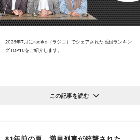
会場で、巨大な地球儀の演出と360度のステージを使ってパ
いかも。
フォーマンスを行うということです。間違いなく素晴らしい
体験になるはずで、今から待ちきれません！
てんびん座のアナタ：情報の取捨選択をして、気持ちを軽く
それだけでなく、8月17日にはインドネシアが独立記念日を
しましょう。。
迎えるため、8月はいつも特別な月となっています。街全体が
2026年7月にradiko（ラジコ）でシェアされた番組ランキン
赤と白の国旗や華やかな装飾で彩られ、地域イベントや誰も
さそり座のアナタ：NOと言える勇気が、良いサインとなりそ
グTOP10をご紹介します。
が楽しみにしている伝統的な競技大会で国中が活気づきま
う。
す。
Mustangでも、インドネシアの素晴らしいアーティストたち
いて座のアナタ：写真データの整理をしてみると良さそう。
と独立記念日の精神を称えるため、終日インドネシアの音楽
だけをオンエアしてこのお祝いに参加します！とのこと。
やぎ座のアナタ：使わないアプリを整理して軽くするといい
この記事を読む
かも。
【DJ中島ヒロト】
8月中に行ってみたいですね〜！
みずがめ座のアナタ：未来のビジョンを描く時間を持つとい
いかも。
●そして最後にFM802リスナーにオススメしたい、インドネ
シアのアーティストを教えてくれました！
うお座のアナタ：お気に入りの音楽で、気持ちをリセットし
81年前の夏、満員列車が銃撃された