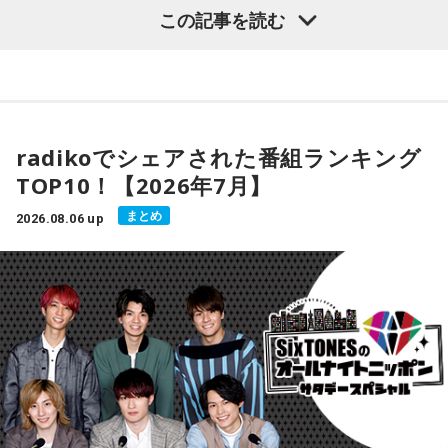
味なんです。
この記事を読む
- * - * - * - * - * - * - * - * - * - * - * - * - * - * - * - * - * - * - *
人生を重く考えすぎず、みんなのテンションをあげて、本音
- * - * - * - * - * - * - * - * - * - *
で話しながら成長をサポートする「Z世代の親友」だと思って
気軽に付き合ってくださいね。TikTokもぜひチェックしてみ
おひつじ座のアナタ：クローゼットを整理し、見直すと良い
てください！とのこと。
流れが生み出せるかも。
radikoでシェアされた番組ランキング
【DJ中島ヒロト】
TOP10！【2026年7月】
おうし座のアナタ：財布周りを軽くするとスッキリしそう。
日本でも伸ばそうとしてますね〜気になります〜！
まとめ
2026.08.06 up
ふたご座のアナタ：スマホやSNSを整理してみましょう。
●そんなFadil Camuiに インドネシアの今、ホットなエンタ
メの話題は？と伺うと…
かに座のアナタ：冷蔵庫の中や食材を見直してみるといいか
も。
最近、局内で最も大きな話題となっているのは、間違いなく
Kanye West(カニエ・ウェスト）がインドネシアで初のパフ
しし座のアナタ：もう卒業できることを見つけてみると良さ
ォーマンスを行うというニュースです！アナウンスを聞いた
そう。
とき、Mustangのスタッフ全員が大興奮でした！
さらにすごいのは、Ye(イェ)がジャカルタ最大級のイベント
おとめ座のアナタ：デスクや机の上をリセットしてみるとい