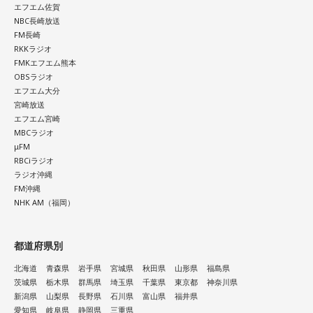
エフエム佐賀
NBC長崎放送
そこで、齊藤さんをはじめ本の編集委員の皆さんは、新聞や
FM長崎
テレビなどの協力を得て、ときには、新聞に「尋ね人」の広
RKKラジオ
FMKエフエム熊本
告も出しながら、列車に乗っていた人を探しました。まだ新
OBSラジオ
聞やテレビの影響力が強かった時代、終戦40年を前に、健在
エフエム大分
のご遺族も多く、次から次へと名乗り出ていらして、およそ8
宮崎放送
エフエム宮崎
割の亡くなった方のお名前が判明しました。
MBCラジオ
μFM
RBCiラジオ
いのはな慰霊碑
ラジオ沖縄
FM沖縄
合わせて、地元の皆さんからもこの悲惨な銃撃を語り継いで
NHK AM（福岡）
いこうと慰霊の会が発足。毎年8月5日に追悼行事が行われる
ようになりました。1992年には、地元のロータリークラブの
都道府県別
ご協力で犠牲となった方のお名前が刻まれた石碑が作られ、
調査も40年以上にわたって、地道に続けてきました。
北海道
青森県
岩手県
宮城県
秋田県
山形県
福島県
茨城県
栃木県
群馬県
埼玉県
千葉県
東京都
神奈川県
新潟県
山梨県
長野県
石川県
富山県
福井県
その甲斐あって、一昨年・去年と、新たに犠牲となったお二
愛知県
岐阜県
静岡県
三重県