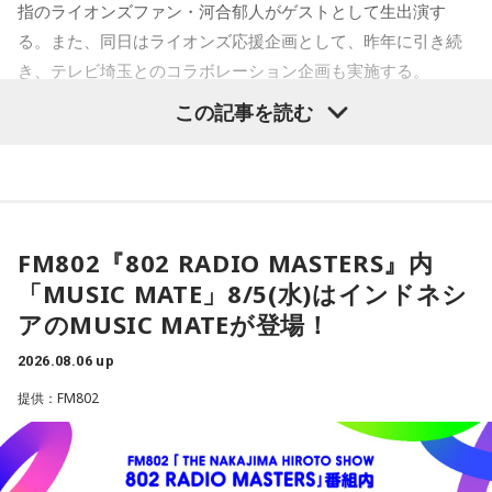
指のライオンズファン・河合郁人がゲストとして生出演す
る。また、同日はライオンズ応援企画として、昨年に引き続
き、テレビ埼玉とのコラボレーション企画も実施する。
この記事を読む
埼玉に根差し、ライオンズを応援する文化放送。このたび、
芸能界屈指の熱狂的ライオンズファン・河合郁人をゲストに
迎え、ライオンズの熱戦を大いに盛り上げるほか、昨年につ
づき、今年もテレビ埼玉と、垣根を越えてライオンズを応援
する特別な一夜を届ける。
FM802『802 RADIO MASTERS』内
「MUSIC MATE」8/5(水)はインドネシ
■河合郁人の“ガチ”なファン視点でライオンズの魅力を深掘
アのMUSIC MATEが登場！
り！
当日、べルーナドームからお伝えする『文化放送ライオンズ
2026.08.06 up
ナイター』では、河合が解説の辻発彦、実況の長谷川太アナ
提供：FM802
ウンサーとともに、あふれるライオンズ愛やファンならでは
の視点を交え、試合の見どころや選手の魅力を存分に語り尽
くす。ベルーナドームの熱気をそのままお届けする企画や、