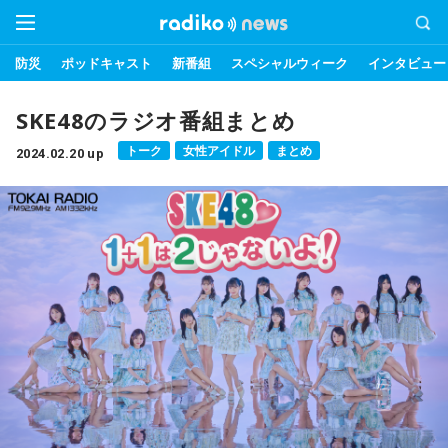
防災
ポッドキャスト
新番組
スペシャルウィーク
インタビュー
SKE48のラジオ番組まとめ
トーク
女性アイドル
まとめ
2024.02.20 up