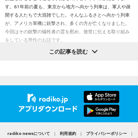
す。81年前の夏も、東京から地方へ向かう列車は、軍人や疎
●オススメしてくれた曲は、「Teh Hijau（テ・ヒジョウ / 緑
開する人たちで大混雑でした。そんなふるさとへ向かう列車
茶）」
が、アメリカ軍機に銃撃され、多くの方が亡くなりました。
今回はその銃撃の犠牲者の霊を慰め、後世に伝える取り組み
タイトルは爽やかに聴こえるかもしれませんが、この曲は虚
をしている男性のお話です。
しさや孤独を感じる瞬間から逃げ出すのではなく、その気持
この記事を読む
ちを受け入れることをテーマにしています。明るく気分が晴
齊藤勉さん
れやかになるようなメロディと、思慮深い思索に満ちた歌詞
それぞれの朝は、それぞれの物語を連れてやってきます。
によって、トゥルスは見事なコントラストを生み出してお
り、心をホッと包み込みながらも聴きやすい楽曲に仕上がっ
東京・新宿から甲州・信州を目指す、中央線特急の「あず
ています。とのこと。
さ」号、「かいじ」号。列車が、大きな天狗の像がある高尾
駅のホームを横目に通過すると、車窓は一気に山深くなり、
【DJ中島ヒロト】
小仏峠に向けて登り坂をぐいぐいと登っていきます。その最
柔らかいアレンジで優しい歌声、素敵でした！
初にくぐるトンネルの名前を「湯の花トンネル」といいま
す。
●こんな感じで、毎週水曜のこの時間は各国のMUSIC MATE
radiko newsについて
利用規約
プライバシーポリシー
が登場します！