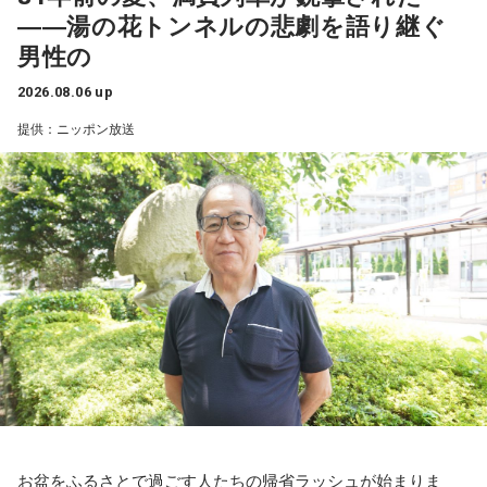
てみましょう。
――湯の花トンネルの悲劇を語り継ぐ
アーティスト：Tulus（トゥルス）
男性の
- * - * - * - * - * - * - * - * - * - * - * - * - * - * - * - * - * - * - *
2026.08.06 up
インドネシアを代表するシンガーソングライターのひとりで
- * - * - * - * - * - * - * - * - * - *
す。温かみのある歌声、ソウルフルなメロディ、そして心に
提供：ニッポン放送
響く歌詞によって、インドネシア語がわからなくても心地よ
く聴くことができます。
Spotifyの月間リスナー数は1,700万人を超えており、トゥル
スはインドネシアで最も再生されているアーティストのひと
りとなっています。全楽曲の総再生回数もSpotifyで50億回を
突破しており、彼の音楽がいかに聴き手の心に響いているか
を物語っています。
彼の楽曲はポップス、ジャズ、ソウル、そしてアコースティ
ックの要素を融合させており、現代的でありながら時代を超
えた魅力を感じさせます。藤井風さんのようなアーティスト
が好きな方なら、きっとトゥルスの音楽も気に入っていただ
けるはずです！とのこと。
お盆をふるさとで過ごす人たちの帰省ラッシュが始まりま