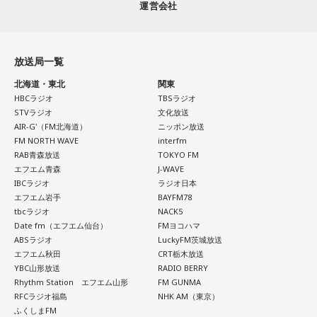
「ケトル」「BRUTUS」等ラジオ特集を担当。
運営会社
森下さんが初めてフィンランドを訪れた1994年は、深刻な経
実際には、店舗スタッフとして入社した若手がSNS運用を担
ライター・構成作家・動物園愛好家。好きな食べ物は、焼き
済不況に直面していた時期でした。失業率は2割を超え、自殺
当し、動画をバズらせるようになると商品企画へ、さらにブ
そば。
率も世界トップクラスといわれていましたが、その後は大き
ランドプロデューサーへとステップアップしていく仕組みに
く改善し、現在では世界幸福度ランキングで上位を維持する
ツイッター @yakisoba_kaoru
放送局一覧
なっているそうです。きゃりーは「階段を上がっていくん
国として知られています。
だ！」と感心しながら耳を傾けていました。
北海道・東北
関東
HBCラジオ
TBSラジオ
その背景について森下さんは、「国や教育現場が“一人ひとり
会社経営の魅力について尋ねられると、ゆとりくんは「会社
STVラジオ
文化放送
の特性をどう活かしていくか”を重視していました」と説明し
AIR-G'（FM北海道）
ニッポン放送
って脳みそなんで、宇宙なんですよ」と独特な表現で回答し
ます。「1人の人材も無駄にはできない」という考え方のも
FM NORTH WAVE
interfm
ます。「自分が想像したことは全部実現できる可能性があ
と、それぞれの個性や能力を社会全体で生かそうとする姿勢
RAB青森放送
TOKYO FM
る」と語り、音楽のように声質とか身体的な制約がある表現
が、大きな変化につながったと振り返りました。
エフエム青森
J-WAVE
とは異なり、会社経営には発想次第でどこまでも挑戦できる
IBCラジオ
ラジオ日本
自由さがあると説明しました。
エフエム岩手
BAYFM78
フィンランドを訪れたことがある宇賀は、図書館や教会の印
tbcラジオ
NACK5
象深さにも触れます。森下さんは、図書館では椅子を自由に
さらに、経営について特別に勉強した経験はほとんどないと
Date fm（エフエム仙台）
FMヨコハマ
動かし、自分の好きな場所で過ごせることを紹介し、利用者
明かし、「親父が起業家だったのでDNA的なものはあるかも
ABSラジオ
LuckyFM茨城放送
が思い思いに過ごせる空間づくりが特徴だと語りました。
しれないけれど、基本はいろいろと失敗しながら覚えてき
エフエム秋田
CRT栃木放送
た」と振り返りました。
YBC山形放送
RADIO BERRY
一方で、フィンランドでの暮らしでもっとも大変なのは冬だ
Rhythm Station エフエム山形
FM GUNMA
といいます。日照時間が短く、小学生も暗闇のなかを登校す
RFCラジオ福島
NHK AM（東京）
るほどで、「人に会いたくなくなったり、どれだけ寝ても寝
ふくしまFM