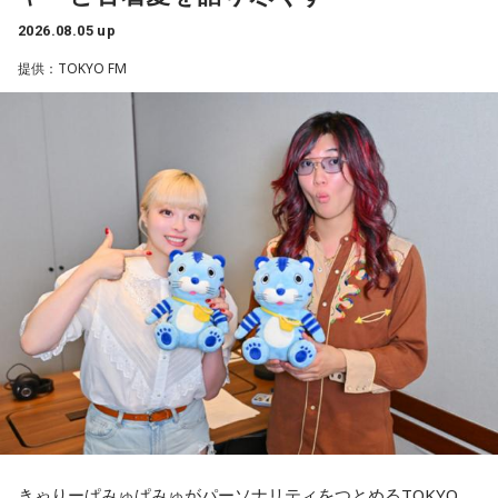
す！」（大阪府 19歳）
していて、広島出身の有吉弘行さんに仕事がなかった時も積
2026.08.05 up
そう話すのは、八王子市在住の齊藤勉さん、68歳。現在、
極的に起用し、有吉さんの再ブレイクのきっかけをつくった
提供：TOKYO FM
◆当たりますように♡
「いのはなトンネル列車銃撃遭難者慰霊の会」の会長を務め
一人とも言われています。同じく広島出身の吉川晃司さんと
ていらっしゃいます。
も親交があり、吉川さんは横山さんとの対談では広島弁で行
賀喜：夏休みに恋人と東京に行くっていいね！ でも、夏のデ
います。ファンにとっては嬉しい限りです。
ィズニーは暑いよ～。昔、私も夏に行ったことがあるけど、
ディズニーって基本外だから、めちゃくちゃ暑いんだよね。
齊藤さんは23歳の時、市が行った「八王子の空襲と戦災の記
日陰に入ったとしても、まあ知れてるじゃない（笑）？ せっ
録」の編集に関わったことで、戦没者のご遺族の方とお逢い
かくかわいくして恋人と来たのに、汗でびちゃびちゃになっ
して、戦争体験の聞き取り調査を行うようになりました。た
て「前髪が崩れちゃった……」ってなっちゃうかもしれない。
番組名：『平成ラヂオバラエティ ござん様さま』
だ、普通の空襲は、家の場所を調べれば、お住まいになって
放送局：RCCラジオ（広島）
いた人が分かりますが、列車の乗客は、たまたま乗り合わせ
だから、ちゃんと暑さ対策グッズをいろいろ持って行ったほ
うがいいよ！ ハンディファンとか、タオルとか、持っていく
放送日時：月曜～金曜 9時～11時30分
た人ばかりで、調査は困難を極めたんですね。
んだよ！ 熱中症になっちゃうからね。
※横山さんは火曜～金曜に出演／「ザ☆横山雄二ショー」土
そこで、齊藤さんをはじめ本の編集委員の皆さんは、新聞や
曜 22時～22時55分
当たったら神宮公演も観に来てくれるみたいだけど、神宮も
テレビなどの協力を得て、ときには、新聞に「尋ね人」の広
暑いからね（笑）。恋人と2人で観に来てくれたのに、暑くて
この番組をラジコで聴く
告も出しながら、列車に乗っていた人を探しました。まだ新
汗をかいて「前髪がなくなっちゃった……」ってなっちゃうか
もしれないから（笑）。対策グッズを持ってきてね！ 私の名
聞やテレビの影響力が強かった時代、終戦40年を前に、健在
前タオルと一緒に汗拭き用のタオルも持ってきて（笑）。
きゃりーぱみゅぱみゅがパーソナリティをつとめるTOKYO
のご遺族も多く、次から次へと名乗り出ていらして、およそ8