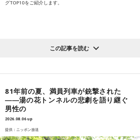
グTOP10をご紹介します。
放送局：STVラジオ（北海道）
放送日時：土曜 8時～17時
この番組をラジコで聴く
この記事を読む
つボイノリオさん（CBCラジオ『つボイノリオの聞
けば聞くほど』）
シンガーソングライター、ラジオパーソナリティ、タレン
81年前の夏、満員列車が銃撃された
ト、司会者など挙げればキリがないほど、多方面で活躍中の
――湯の花トンネルの悲劇を語り継ぐ
つボイノリオさん。1993年から続く人気番組「聞けば聞くほ
男性の
ど」では政治・経済から中日ドラゴンズの話題までつボイさ
ん流に斬っていきます。話題となったコミックソング「金太
2026.08.06 up
の大冒険」でもおなじみということもあり、ちょっぴり”おバ
提供：ニッポン放送
カ”な話題も飛び出します。