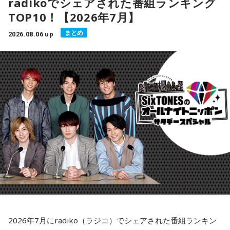
radikoでシェアされた番組ランキング
い人はいないと思うほどの知名度です。9時間の生放送で、放
TOP10！【2026年7月】
送開始から30年を超える人気番組。スタジオで観覧すること
ができ、熱狂的なファンが集まります。日高さんは政治、経
まとめ
2026.08.06 up
済、スポーツ、芸能ニュースから、本や映画の感想まで、思
ったことをズバズバと話します。
番組にはゲストの歌手も登場します。この番組をきっかけに
全国区になる歌手も多く、2年連続で「紅白歌合戦」への出場
が決まった山内惠介さんも『日高晤郎ショー』によく出演し
ています。歌手への思い入れが強く、同番組以外に「うたコ
ン」（NHK）にも度々出演して人気急上昇中の杜このみさん
が公開生放送で熱唱した時は、その歌声の素晴らしさに、日
高さんは感極まって泣いてしまいました。
2026年7月にradiko（ラジコ）でシェアされた番組ランキン
番組名：『ウィークエンドバラエティ 日高晤郎ショー』