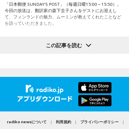
す。ぜひ、ラジコプレミアムで見つけてみてください。
「日本郵便 SUNDAY’S POST」（毎週日曜15:00～15:50）。
は当時を懐かしく振り返ります。ゆとりくんは「僕はスナッ
「祖母は亡くなるまでずっと、『あの時、列車を発車させな
今回の放送は、翻訳家の森下圭子さんをゲストにお迎えし
プの1人みたいな感じでしたけど、きゃりーさんは表紙。ずっ
ければよかった……』そう言っていました」
て、フィンランドの魅力、ムーミンが教えてくれたことなど
とスターでした」と語り、「同じ雑誌に出ていたってことで
▼radiko.jp
を語っていただきました。
すね」ときゃりーも笑顔を見せました。
http://radiko.jp/
改めて株式会社yutoriについて聞かれると、ゆとりくんは現
『radiko.jpプレミアム（エリアフリー聴取）』なら、今まで
在約30のブランドを展開し、全国に約60店舗を構えているこ
この記事を読む
（左から）パーソナリティの小山薫堂、森下圭子さん、宇賀
聴けなかったラジオ局の番組も聴くことができます。
とを紹介。ストリートブランドだけでなく、パジャマやレデ
なつみ
ィース・メンズブランド、さらにはプチプラコスメまで幅広
く手がけていると説明します。きゃりーも、その規模の大き
▼プレミアム会員登録はこちらから
さに思わず「すごい！」を連発。「それは千原さんもすごい
http://radiko.jp/rg/premium/
◆ムーミンが導いたフィンランド暮らし
って言うわ（笑）」と納得の様子でした。
森下圭子さんは、ムーミン研究をきっかけに1994年にフィン
◆「会社は宇宙なんですよ」社長だからこそ見える景色
ランドへ渡りました。大学時代に作品を読み返した際、「な
この記事を書いた人
んて前衛的な文学なんだろう」と衝撃を受け、その背景にあ
企業理念として掲げる「ハグレモノをツワモノに」につい
る文化や社会を知りたいと思ったことが渡航のきっかけだっ
て、「まだ大人に見つかっていない若い才能を見つけてき
たと振り返ります。現在はヘルシンキを拠点に、翻訳や通
て、社会との接点をつくること」と説明。ストリートスナッ
やきそばかおる
訳、取材コーディネート、執筆活動などを通じて、フィンラ
プで将来スターになる若者を見つけ出すような感覚に近いと
ンドの暮らしや文化を発信しています。
radiko newsについて
利用規約
プライバシーポリシー
子どもの頃からのラジオっ子。
話します。