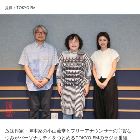
ゆとりくんは、Z世代向けアパレルブランドを数多く手がけ、
娘の友近さんの話をする時は、どことなく照れているような
お名前はあるんですが、ご家族からの借物を持っていたりし
2023年にはアパレル業界史上最年少で上場を果たしたことで
提供：TOKYO FM
感じが伝わってきます（笑）。友近さんが遊びに来たことも
大きな注目を集めています。きゃりーは「いろんな人から
て、亡くなったと特定できないケースもあるんです。だか
『ゆとりくんがすごい』という話をよく聞いていて、すごい
あり「なんで素人のおばちゃんが喋ってんのよ（笑）」と呆
ら、あの日、列車に乗っていて亡くなった方のご遺族の方に
気になっていました」と語り、今回の出演を熱烈オファーし
れられる一幕もありました。友近ママの声や喋り方の雰囲気
お目にかかりたいんです」
たことを明かします。
は、友近さんに似ていますが「水谷千重子の曲は、特に難し
くて歌えないんですよ～」と言っていました。
8月5日、いのはなトンネルの近くでは、慰霊の集いが開かれ
◆「今いちばんすごい人」と聞いて実現した初対談
ます。年々、乗客で銃撃を体験された方の出席は少なくな
きゃりーは、いろんなところからゆとりくんのお話を聞くこ
り、去年はわずかにお二人でした。でも、出席される方の数
とが多かったそうで、クリエイティブディレクター・千原徹
は、不思議と減ることがありません。
也さんとのランチでも「今、きゃりーちゃんくらいの世代で
番組名：『友近ママの魔法の引き出し』
一番すごいんじゃないかな」と名前が挙がり、その後、ゆと
放送局：RNB南海放送（愛媛）
毎年、新たに銃撃を知った人たちが一度は手を合わせたいと
りくんのYouTubeチャンネルにOKAMOTO’Sのレイジさんが
放送日時：金曜 19時～21時
出演していた回を見て「すごく話しやすそうな人だなと思っ
訪ねて下さるのだそうです。
た」と興味を持ったそうです。
この番組をラジコで聴く
去年の慰霊の集いに参列された、列車の車掌として乗務して
一方のゆとりくんも、きゃりーについて「物心ついたときか
いた女性の方のお孫さんがおっしゃった言葉を胸に刻みたい
らスターでした」と笑顔で答えます。同世代で誕生日も11カ
と思います。
放送作家・脚本家の小山薫堂とフリーアナウンサーの宇賀な
月違いという共通点に加え、10代向けカルチャー・ファッシ
まだまだ個性的なパーソナリティはたくさんいらっしゃいま
つみがパーソナリティをつとめるTOKYO FMのラジオ番組
ョン誌「HR」の同じ号に掲載されていたことも判明し、2人