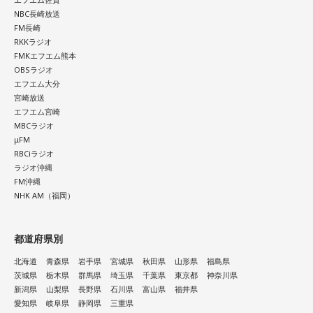
ムーミン作品の魅力については、「一人ひとりの個性が際立
りしました。レイジくんにLINEします（笑）」とゆとりくん
NBC長崎放送
っている」と語ります。「みんな変わっているのに、嫌な奴
との対談を振り返り、2週にわたるゲスト出演を締めくくりま
FM長崎
が1人もいないんですよ」と表現し、多様な個性をそのまま受
した。
RKKラジオ
け入れる世界観が作品の大きな魅力だと話しました。
FMKエフエム熊本
OBSラジオ
----------------------------------------------------
自身がムーミンに惹かれた理由は、「好きに読みなさい。あ
エフエム大分
この日の放送をradikoタイムフリーで聴く
なたの自由に」という作品の姿勢でした。作者の意図を押し
宮崎放送
※放送エリア外の方は、プレミアム会員の登録でご利用いた
付けず、読み手に委ねる世界観に魅了され、フィンランドへ
エフエム宮崎
だけます。
の興味を深めたと振り返ります。現地で暮らすなかでも、
MBCラジオ
----------------------------------------------------
μFM
人々は周囲の目を気にし過ぎず、自分らしく生きていると感
RBCiラジオ
じ、「いい大人にならないといけない」という自身の思い込
＜番組概要＞
ラジオ沖縄
みが外れたと語りました。
番組名：CHINTAI presents きゃりーぱみゅぱみゅ Chapter
FM沖縄
#0 ～Touch Your Heart～
NHK AM（福岡）
番組のテーマである「手紙」にちなみ、森下さんは、美しい
放送日時：毎週日曜 12:30～12:55
景色を誰かと共有したいときに手紙を書くことが多いと話し
パーソナリティ：きゃりーぱみゅぱみゅ
ます。トーベ・ヤンソンが夏を過ごした群島で、海を眺めな
都道府県別
番組Webサイト：
https://www.tfm.co.jp/heart/
がら移り変わる風景を手紙にしたためる時間を大切にしてい
番組公式X：
@ChapterZero_JFN
北海道
青森県
岩手県
宮城県
秋田県
山形県
福島県
ると語ってくれました。
茨城県
栃木県
群馬県
埼玉県
千葉県
東京都
神奈川県
新潟県
山梨県
長野県
石川県
富山県
福井県
最後に森下さんは、「今、想いを伝えたい方」として、大好
愛知県
岐阜県
静岡県
三重県
きな存在であり、「自分が一番似ている」と感じるムーミン