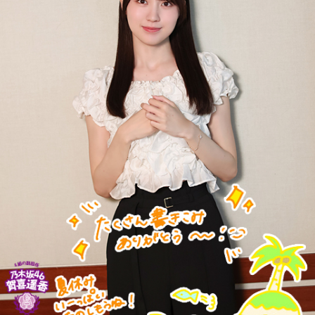
「ヒロさんは、しゃべりが上手なんです」と言ってaikoさん
運転）
がヒロさんを紹介していました。ヒロさんは「キミには負け
新宿駅10時10分発「419列車」、普通列車・長野行には、軍
るわ」と返していました（笑）。上沼恵美子さんもヒロさん
人をはじめ、買い出しや疎開先を目指す人たちが、大挙して
を尊敬していて、特別番組「上沼恵美子のオールナイトニッ
乗り込みました。デッキにも人があふれ、なかには窓から出
ポンGOLD」（ニッポン放送）で共演を果たしています。
入りする子供もいたといいます。列車は、浅川駅、今の高尾
駅を正午過ぎ、およそ1時間遅れで発車。すし詰めの車内では
ありましたが、ちょうどお昼どき、おにぎりを頬張る人もい
番組名：『HIRO T'S AMUSIC MORNING』
れば、乗り合わせた人同士、互いの空襲の苦労話をしたり、
放送局：FM COCOLO（大阪）
少し和んだ雰囲気もありました。
放送日時：月曜～木曜 6時～11時
そんな「419列車」が小仏峠の登り坂に差し掛かった時、ガ
この番組をラジコで聴く
クンとスピードが落ちます。突然、バリバリバリッ！と大き
な音が響き渡り、列車は牽引する電気機関車と客車の2両目の
半分まで湯の花トンネルに入ったところで、急停車しまし
た。
横山雄二さん（RCCラジオ『平成ラヂオバラエティ
ござん様さま』）