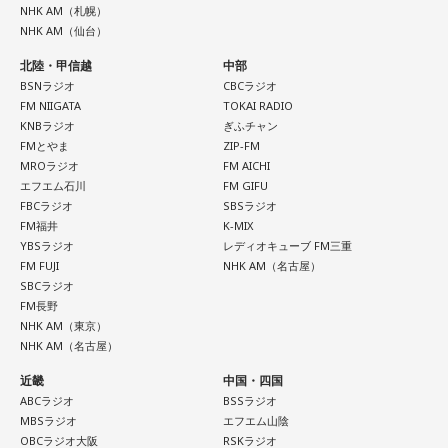
足りないときがある」と明かします。30年以上暮らした今で
（左から）パーソナリティのきゃりーぱみゅぱみゅ、株式会
NHK AM（札幌）
も「まだ慣れていないですね」と話し、フィンランド語の習
NHK AM（仙台）
社yutori代表取締役社長 片石貴展さん（ゆとりくん）
得についても「いつまで経っても終わりが見えないところを
北陸・甲信越
中部
歩いている感じ」と率直な思いを語りました。
BSNラジオ
CBCラジオ
FM NIIGATA
TOKAI RADIO
厳しい冬があるからこそ、春の訪れは格別です。海や湖を覆
◆古着トークで大盛り上がり
KNBラジオ
ぎふチャン
っていた氷が溶け始めることや、「日が長くなったな」と感
FMとやま
ZIP-FM
じる瞬間、顔に当たる太陽の光が春の訪れを知らせてくれる
その後は2人とも大好きだという古着トークへ。きゃりーは
MROラジオ
FM AICHI
と語りました。
「今でも古着ばかり買います。新品であまりときめかなくな
エフエム石川
FM GIFU
FBCラジオ
SBSラジオ
っちゃいましたね」と話し、「OTOE」や「birthdeath」、
FM福井
K-MIX
また、フィンランド文化を語るうえで欠かせないサウナにつ
さらにはメルカリも愛用していることを明かします。
YBSラジオ
レディオキューブ FM三重
いても話題は及びます。森下さんは、サウナは「リラックス
FM FUJI
NHK AM（名古屋）
したいときに利用する身近な存在」だと説明します。かつて
一方のゆとりくんも「メルカリディグが超好き」と笑いなが
SBCラジオ
は「裸になっていると嘘がつけない」という考え方から、政
ら語り、ヴィンテージロックTシャツは真贋判定をしてもらっ
FM長野
治や仕事の重要な話し合いがサウナでおこなわれることもあ
て購入していることなど、こだわりを紹介しました。
NHK AM（東京）
ったと、その文化的な背景を紹介しました。
NHK AM（名古屋）
また、きゃりーは20代後半で「安いバッグが似合わなくなっ
近畿
中国・四国
た瞬間があった」と振り返り、そこからヴィンテージのバッ
ABCラジオ
BSSラジオ
グや時計に興味を持つようになったことも告白。「保育園の
森下圭子さんが翻訳を手掛けた「ムーミンとトーベ・ヤンソ
MBSラジオ
エフエム山陰
お迎え時間を確認するために時計を買ってみたら、そのまま
OBCラジオ大阪
RSKラジオ
ン 自由を愛した芸術家、その仕事と人生」