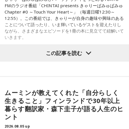
FMのラジオ番組「CHINTAI presents きゃりーぱみゅぱみゅ
割の亡くなった方のお名前が判明しました。
友近千鶴さん（RNB南海放送『友近ママの魔法の
「当たったら」だもんね、来てくれたらいいな……当たれ
Chapter #0 ～Touch Your Heart～」（毎週日曜12:30～
（笑）！ だって、2人で来てほしいもん。もしディズニーに
引き出し』）
12:55）。この番組では、きゃりーが自身の趣味や興味のある
行けて、ライブにも行けたときはまた教えてね！ 当たります
いのはな慰霊碑
ことについて語ったり、いま輝いているゲストを迎えたりし
ように♡
ながら、さまざまなエピソードを1冊の本に見立てて紐解いて
合わせて、地元の皆さんからもこの悲惨な銃撃を語り継いで
いきます。
----------------------------------------------------
いこうと慰霊の会が発足。毎年8月5日に追悼行事が行われる
この日の放送をradikoタイムフリーで聴く
あの人気芸人、友近さんのお母様の番組です。友近ママは
8月2日（日）放送のゲストは、「ハグレモノをツワモノに」
ようになりました。1992年には、地元のロータリークラブの
この記事を読む
※放送エリア外の方は、プレミアム会員の登録でご利用いた
を企業理念に掲げる株式会社yutori 代表取締役社長の片石貴
絵、トールペインティング、フラワーアレンジメント、デコ
ご協力で犠牲となった方のお名前が刻まれた石碑が作られ、
だけます。
展さん（通称・ゆとりくん）。原宿カルチャーをともに歩ん
パージュの先生、開運アドバイザーとして愛媛を中心に活躍
調査も40年以上にわたって、地道に続けてきました。
----------------------------------------------------
できた同世代の2人は、初対面とは思えないほど息の合ったト
されています。番組の進行は友近ママが自ら行い、ゲストの
ークを繰り広げました。
＜番組概要＞
ほか、「番組サポーターズ」である、スポンサーの関係者を
その甲斐あって、一昨年・去年と、新たに犠牲となったお二
番組名：SCHOOL OF LOCK!
迎えて放送します。いわゆる”喋りのプロ”はいませんが、友近
人の方のお名前が分かり、石碑にもお名前が刻まれました。
ムーミンが教えてくれた「自分らしく
パーソナリティ：アンジー校長（アンジェリーナ1/3・
ママの進行で非常に温かい雰囲気の放送になっています。生
ご遺族の方も80年の時を経て、「ようやくホッとした」とお
（左から）パーソナリティのきゃりーぱみゅぱみゅ、株式会
Gacharic Spin）、たんぼ教頭（溝上たんぼ）
生きること」フィンランドで30年以上
放送中に続々と寄せられるメールも、スポンサーの方と一緒
っしゃったといいます。「調査は諦めてはいけない」と話す
放送日時：月曜～木曜 22:00～23:55／金曜 22:00～22:55
社yutori代表取締役社長 片石貴展さん（ゆとりくん）
暮らす翻訳家・森下圭子が語る人生のヒ
に紹介します。
番組Webサイト：
https://www.tfm.co.jp/lock/
齊藤さんですが、まだまだご苦労もあります。
ント
番組公式X：
@sol_info
番組で水谷千重子さんの曲をかけることもあり、友近ママが
2026.08.05 up
「当時は自分の持ち物に名前を書いていましたので、遺品に