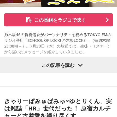
「機銃掃射だ！」
そんな叫びと悲鳴が同時に響き渡り、ギューンブルブルブル
この番組をラジコで聴く
とすさまじい音が迫ります。アメリカ軍のP51・ムスタング
横山雄二さんは、RCCの人気アナウンサーです。キレのある
数機が低空で接近、満員の「419列車」に向かって、何度も
フリートークに定評があり、特に「ごぜん様さま」でのフリ
乃木坂46の賀喜遥香がパーソナリティを務めるTOKYO FMの
何度も容赦なく銃弾を撃ち込んできたのです。数分前まで、
ートークは平日の午前中のワイド番組の中では異例の長さを
ラジオ番組「SCHOOL OF LOCK! 乃木坂LOCKS!」（毎週木曜
日曜昼下がりの穏やかだった車内は、あちこちからうめき声
23:08頃～）。7月30日（木）の放送では、生徒（リスナー）
誇ります。2015年には「第52回ギャラクシー賞」にて、ラジ
が聞こえ、人が折り重なるように倒れて、一面、血の海と化
から届いたメッセージを紹介していきました。
オ部門DJパーソナリティ賞を受賞しました。ラジオ好きとし
しました。
て知られるアンガールズの山根良顕さんもこの番組の大ファ
この記事を読む
ンで、『爆笑問題カーボーイ』（TBSラジオ）に出演した時
中央本線を走る特急「あずさ」
乃木坂46の賀喜遥香
に「好きなラジオ番組ベスト3」の1位に挙げていました。
（ちなみに「爆笑問題カーボーイ」は2位、3位は仙台のTBC
この銃撃で亡くなった方は、警視庁の公式発表で52名。大半
ラジオ『トータルテンボスのぬきさしならナイト！』）。実
の方が即死とみられ、地元の方によって、現場近くで荼毘に
＜生徒からのメッセージ＞
は、爆笑問題の太田光さんも横山アナにハマっているそう
付されたといいます。
「遥香先生にお知らせです！ 私は、夏休みに恋人と初めて2
きゃりーぱみゅぱみゅ×ゆとりくん、実
で、「ごぜん様さま」を聴いているそうです。
人で東京に行きます。ディズニーに行く予定ですが、お互い
は雑誌「HR」世代だった！ 原宿カルチ
「実は列車銃撃の調査を始めた頃、犠牲となった方で、お名
に乃木坂46が好きなので、もし『真夏の全国ツアー2026』東
ャーと古着愛を語り尽くす
横山アナは元々、広島の人気テレビ番組「KEN-JIN」を担当
前が分かっていたのは、わずかお一人だったんです」
京公演が当たれば、遥香先生のタオルを持って観に行きま