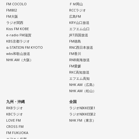
ハマっちゃった」と笑いながら語り、現在はヴィンテージの
FM COCOLO
ＦＭ岡山
エルメスの時計を愛用していることも明かしました。
FM802
RCCラジオ
FM大阪
広島FM
◆ゆとりくんの「HR」への熱い思い「復刊させたい」
ラジオ関西
KRY山口放送
◆ムーミンが教えてくれる多様性
Kiss FM KOBE
エフエム山口
番組後半の「Chapter #0 LIBRARY」では、ゲストが人生の背
e-radio FM滋賀
JRT四国放送
続いて、森下さんが長年研究を続けるムーミンについて話を
中を押してくれた作品を紹介します。ゆとりくんが選んだの
KBS京都ラジオ
FM徳島
聞きました。フィンランドの人々にとってのムーミンについ
α-STATION FM KYOTO
RNC西日本放送
は、ティーン向けファッション誌「HR」でした。「買収して
て、森下さんは、「近年では文化的、精神的なバックボーン
wbs和歌山放送
FM香川
復刊させたい（笑）」と本気とも冗談とも取れる夢を語りま
のような存在になっています。ムーミンの言葉に支えられた
NHK AM（大阪）
RNB南海放送
す。きゃりーも「この前、代官山蔦屋で『FRUiTS』展をやっ
り、励まされている人たちが増えている印象です」と紹介し
FM愛媛
ていたから、『HR』もまた再燃してほしいですね」と共感。
ます。
RKC高知放送
エフエム高知
さらにSNS時代との違いについて、「今はインスタやXで私生
NHK AM（広島）
現在ではフィンランドを代表する作品として知られるムーミ
活が分かっちゃうけど、あの頃は分からなかった」と振り返
NHK AM（松山）
ンですが、原作は1945年に発表されたものの、作者トーベ・
り、懐かしのガラケー文化や「センター問い合わせ」の思い
ヤンソンがスウェーデン語系フィンランド人だったこともあ
九州・沖縄
全国
出話でも大盛り上がり。ゆとりくんも「スマホやめよう
り、当初は国内で広く親しまれていたわけではありませんで
RKBラジオ
ラジオNIKKEI第1
（笑）」「ガラケーに戻そう（笑）」と笑い合いながら、便
した。森下さんは、1990年に日本で制作されたアニメーショ
KBCラジオ
ラジオNIKKEI第2
利になった現代だからこそ失われたワクワク感について語り
ンがきっかけとなり、フィンランドでも国民的な存在になっ
LOVE FM
NHK FM（東京）
合いました。
たと説明しました。
CROSS FM
FM FUKUOKA
最後に、きゃりーは「めちゃくちゃ面白い人ですね、びっく
エフエム佐賀