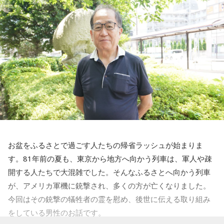
「つボからボイン」の方は収録を行う日にKBS京都で「握手
会」を開催しています。参加した全てのリスナーのラジオネ
ームが公式フェイスブックで紹介されるのですが、3分の1く
らいは下ネタのラジオネームです（笑）。ちなみに、KBS京
都では「つぼからボイン」の直後に「森脇健児のサタデーミ
ーティング」（18時〜21時30分）が放送されるため、往年の
ラジオファンにとってはたまらない”濃い番組”が続きます。
お盆をふるさとで過ごす人たちの帰省ラッシュが始まりま
番組名：『つボイノリオの聞けば聞くほど』
す。81年前の夏も、東京から地方へ向かう列車は、軍人や疎
放送局：CBCラジオ（名古屋）
開する人たちで大混雑でした。そんなふるさとへ向かう列車
放送日時：月曜～金曜 9時～11時55分／KBS京都ラジオ『つ
が、アメリカ軍機に銃撃され、多くの方が亡くなりました。
ボからボイン』土曜 16時30分～18時
今回はその銃撃の犠牲者の霊を慰め、後世に伝える取り組み
をしている男性のお話です。
この番組をラジコで聴く