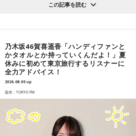
この記事を読む
齊藤勉さん
ヒロ寺平さん（FM COCOLO『HIRO T'S AMUSIC
それぞれの朝は、それぞれの物語を連れてやってきます。
MORNING』）
東京・新宿から甲州・信州を目指す、中央線特急の「あず
乃木坂46賀喜遥香「ハンディファンと
さ」号、「かいじ」号。列車が、大きな天狗の像がある高尾
ヒロ寺平さんは、スタジオではなく、副調整室にマイクを設
かタオルとか持っていくんだよ！」夏
駅のホームを横目に通過すると、車窓は一気に山深くなり、
置して、ワンマンDJスタイルで放送しています。通常、ラジ
休みに初めて東京旅行するリスナーに
小仏峠に向けて登り坂をぐいぐいと登っていきます。その最
オ番組はプロデューサー、ディレクター、ミキサー、さらに
全力アドバイス！
初にくぐるトンネルの名前を「湯の花トンネル」といいま
アシスタントディレクター、構成作家が携わりますが、ヒロ
す。
さんはDJ、ディレクター、ミキサー、構成作家の四役で5時間
2026.08.05 up
の生放送をこなしているというわけです。さすがに疲れるよ
提供：TOKYO FM
いまから81年前、1945年8月5日は晴天に恵まれた日曜日で
うで、生放送が終わったらすぐに帰るそうです（笑）。
した。中央本線は、3日前の八王子空襲で大きな被害を受け、
運転を見合わせていましたが、急ピッチで復旧工事が行わ
ヒロさんは、aikoさんが大ブレイクする前にFM802でDJをし
れ、この日から全線で運転を再開します。
ていた頃から親交があります。2012年に放送された
「SONGS」（NHK）でaikoさんが大阪に里帰りした際には
湯の花トンネル近くを走る、現在の中央本線の下り普通列車（当時は画像左・上り線の単線