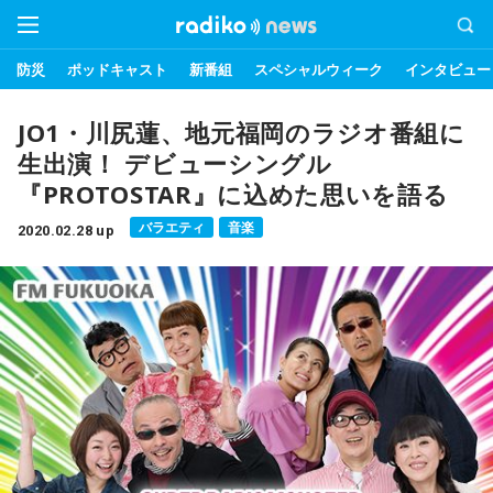
防災
ポッドキャスト
新番組
スペシャルウィーク
インタビュー
JO1・川尻蓮、地元福岡のラジオ番組に
生出演！ デビューシングル
『PROTOSTAR』に込めた思いを語る
バラエティ
音楽
2020.02.28 up