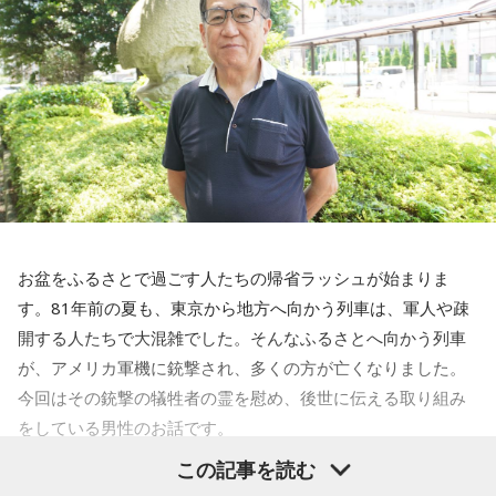
お盆をふるさとで過ごす人たちの帰省ラッシュが始まりま
す。81年前の夏も、東京から地方へ向かう列車は、軍人や疎
開する人たちで大混雑でした。そんなふるさとへ向かう列車
が、アメリカ軍機に銃撃され、多くの方が亡くなりました。
今回はその銃撃の犠牲者の霊を慰め、後世に伝える取り組み
をしている男性のお話です。
この記事を読む
齊藤勉さん