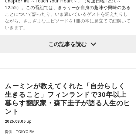
Chapter #0 ～Touch Your Heart～」（毎週日曜12:30～
（笑）！ だって、2人で来てほしいもん。もしディズニーに
12:55）。この番組では、きゃりーが自身の趣味や興味のある
行けて、ライブにも行けたときはまた教えてね！ 当たります
いのはな慰霊碑
ことについて語ったり、いま輝いているゲストを迎えたりし
ように♡
ながら、さまざまなエピソードを1冊の本に見立てて紐解いて
合わせて、地元の皆さんからもこの悲惨な銃撃を語り継いで
いきます。
----------------------------------------------------
いこうと慰霊の会が発足。毎年8月5日に追悼行事が行われる
この日の放送をradikoタイムフリーで聴く
8月2日（日）放送のゲストは、「ハグレモノをツワモノに」
ようになりました。1992年には、地元のロータリークラブの
この記事を読む
※放送エリア外の方は、プレミアム会員の登録でご利用いた
を企業理念に掲げる株式会社yutori 代表取締役社長の片石貴
ご協力で犠牲となった方のお名前が刻まれた石碑が作られ、
だけます。
展さん（通称・ゆとりくん）。原宿カルチャーをともに歩ん
調査も40年以上にわたって、地道に続けてきました。
----------------------------------------------------
できた同世代の2人は、初対面とは思えないほど息の合ったト
ークを繰り広げました。
＜番組概要＞
その甲斐あって、一昨年・去年と、新たに犠牲となったお二
番組名：SCHOOL OF LOCK!
人の方のお名前が分かり、石碑にもお名前が刻まれました。
ムーミンが教えてくれた「自分らしく
パーソナリティ：アンジー校長（アンジェリーナ1/3・
ご遺族の方も80年の時を経て、「ようやくホッとした」とお
（左から）パーソナリティのきゃりーぱみゅぱみゅ、株式会
Gacharic Spin）、たんぼ教頭（溝上たんぼ）
生きること」フィンランドで30年以上
っしゃったといいます。「調査は諦めてはいけない」と話す
放送日時：月曜～木曜 22:00～23:55／金曜 22:00～22:55
社yutori代表取締役社長 片石貴展さん（ゆとりくん）
暮らす翻訳家・森下圭子が語る人生のヒ
番組Webサイト：
https://www.tfm.co.jp/lock/
齊藤さんですが、まだまだご苦労もあります。
ント
番組公式X：
@sol_info
2026.08.05 up
「当時は自分の持ち物に名前を書いていましたので、遺品に
ゆとりくんは、Z世代向けアパレルブランドを数多く手がけ、
お名前はあるんですが、ご家族からの借物を持っていたりし
2023年にはアパレル業界史上最年少で上場を果たしたことで
提供：TOKYO FM