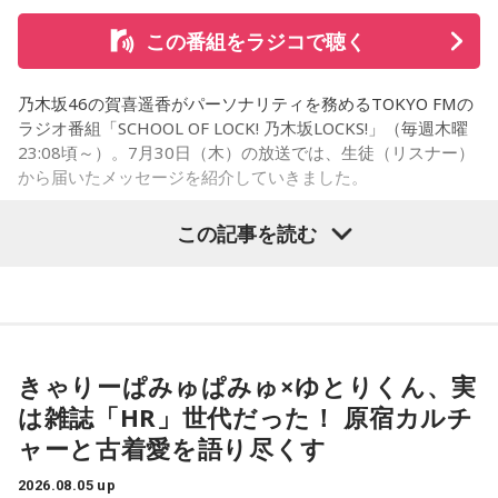
そんな叫びと悲鳴が同時に響き渡り、ギューンブルブルブル
この番組をラジコで聴く
とすさまじい音が迫ります。アメリカ軍のP51・ムスタング
数機が低空で接近、満員の「419列車」に向かって、何度も
乃木坂46の賀喜遥香がパーソナリティを務めるTOKYO FMの
何度も容赦なく銃弾を撃ち込んできたのです。数分前まで、
ラジオ番組「SCHOOL OF LOCK! 乃木坂LOCKS!」（毎週木曜
日曜昼下がりの穏やかだった車内は、あちこちからうめき声
23:08頃～）。7月30日（木）の放送では、生徒（リスナー）
が聞こえ、人が折り重なるように倒れて、一面、血の海と化
から届いたメッセージを紹介していきました。
しました。
この記事を読む
中央本線を走る特急「あずさ」
乃木坂46の賀喜遥香
この銃撃で亡くなった方は、警視庁の公式発表で52名。大半
の方が即死とみられ、地元の方によって、現場近くで荼毘に
＜生徒からのメッセージ＞
付されたといいます。
「遥香先生にお知らせです！ 私は、夏休みに恋人と初めて2
きゃりーぱみゅぱみゅ×ゆとりくん、実
人で東京に行きます。ディズニーに行く予定ですが、お互い
は雑誌「HR」世代だった！ 原宿カルチ
「実は列車銃撃の調査を始めた頃、犠牲となった方で、お名
に乃木坂46が好きなので、もし『真夏の全国ツアー2026』東
ャーと古着愛を語り尽くす
前が分かっていたのは、わずかお一人だったんです」
京公演が当たれば、遥香先生のタオルを持って観に行きま
す！」（大阪府 19歳）
2026.08.05 up