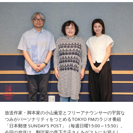
大きな注目を集めています。きゃりーは「いろんな人から
て、亡くなったと特定できないケースもあるんです。だか
『ゆとりくんがすごい』という話をよく聞いていて、すごい
ら、あの日、列車に乗っていて亡くなった方のご遺族の方に
気になっていました」と語り、今回の出演を熱烈オファーし
お目にかかりたいんです」
たことを明かします。
8月5日、いのはなトンネルの近くでは、慰霊の集いが開かれ
◆「今いちばんすごい人」と聞いて実現した初対談
ます。年々、乗客で銃撃を体験された方の出席は少なくな
きゃりーは、いろんなところからゆとりくんのお話を聞くこ
り、去年はわずかにお二人でした。でも、出席される方の数
とが多かったそうで、クリエイティブディレクター・千原徹
は、不思議と減ることがありません。
也さんとのランチでも「今、きゃりーちゃんくらいの世代で
一番すごいんじゃないかな」と名前が挙がり、その後、ゆと
毎年、新たに銃撃を知った人たちが一度は手を合わせたいと
りくんのYouTubeチャンネルにOKAMOTO’Sのレイジさんが
出演していた回を見て「すごく話しやすそうな人だなと思っ
訪ねて下さるのだそうです。
た」と興味を持ったそうです。
去年の慰霊の集いに参列された、列車の車掌として乗務して
一方のゆとりくんも、きゃりーについて「物心ついたときか
いた女性の方のお孫さんがおっしゃった言葉を胸に刻みたい
らスターでした」と笑顔で答えます。同世代で誕生日も11カ
と思います。
放送作家・脚本家の小山薫堂とフリーアナウンサーの宇賀な
月違いという共通点に加え、10代向けカルチャー・ファッシ
つみがパーソナリティをつとめるTOKYO FMのラジオ番組
ョン誌「HR」の同じ号に掲載されていたことも判明し、2人
「日本郵便 SUNDAY’S POST」（毎週日曜15:00～15:50）。
は当時を懐かしく振り返ります。ゆとりくんは「僕はスナッ
「祖母は亡くなるまでずっと、『あの時、列車を発車させな
今回の放送は、翻訳家の森下圭子さんをゲストにお迎えし
プの1人みたいな感じでしたけど、きゃりーさんは表紙。ずっ