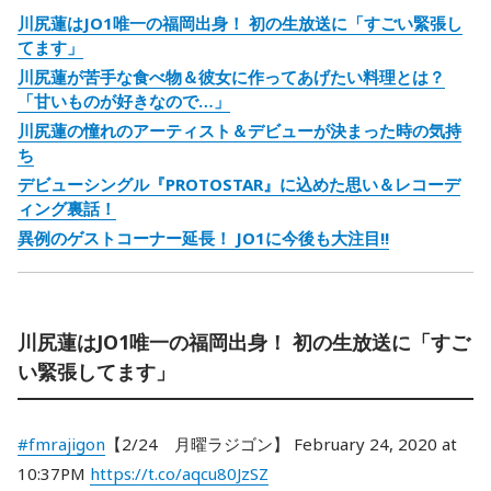
川尻蓮はJO1唯一の福岡出身！ 初の生放送に「すごい緊張し
てます」
川尻蓮が苦手な食べ物＆彼女に作ってあげたい料理とは？
「甘いものが好きなので…」
川尻蓮の憧れのアーティスト＆デビューが決まった時の気持
ち
デビューシングル『PROTOSTAR』に込めた思い＆レコーデ
ィング裏話！
異例のゲストコーナー延長！ JO1に今後も大注目!!
川尻蓮はJO1唯一の福岡出身！ 初の生放送に「すご
い緊張してます」
#fmrajigon
【2/24 月曜ラジゴン】 February 24, 2020 at
10:37PM
https://t.co/aqcu80JzSZ