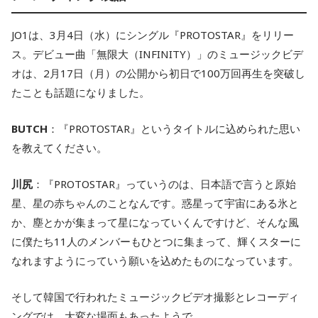
JO1は、3月4日（水）にシングル『PROTOSTAR』をリリー
ス。デビュー曲「無限大（INFINITY）」のミュージックビデ
オは、2月17日（月）の公開から初日で100万回再生を突破し
たことも話題になりました。
BUTCH
：『PROTOSTAR』というタイトルに込められた思い
を教えてください。
川尻
：『PROTOSTAR』っていうのは、日本語で言うと原始
星、星の赤ちゃんのことなんです。惑星って宇宙にある氷と
か、塵とかが集まって星になっていくんですけど、そんな風
に僕たち11人のメンバーもひとつに集まって、輝くスターに
なれますようにっていう願いを込めたものになっています。
そして韓国で行われたミュージックビデオ撮影とレコーディ
ングでは、大変な場面もあったようで……。