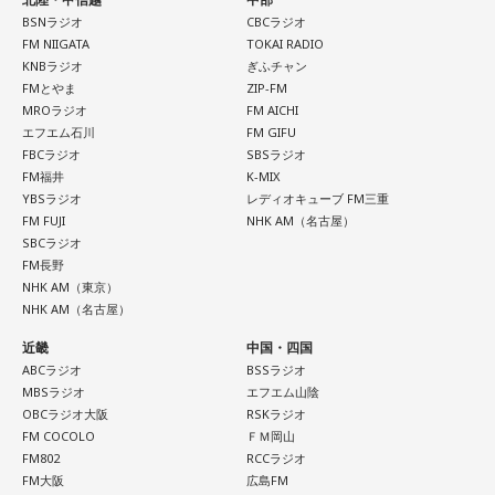
歩いている感じ」と率直な思いを語りました。
が1人もいないんですよ」と表現し、多様な個性をそのまま受
した。
BSNラジオ
CBCラジオ
け入れる世界観が作品の大きな魅力だと話しました。
FM NIIGATA
TOKAI RADIO
厳しい冬があるからこそ、春の訪れは格別です。海や湖を覆
KNBラジオ
ぎふチャン
----------------------------------------------------
っていた氷が溶け始めることや、「日が長くなったな」と感
自身がムーミンに惹かれた理由は、「好きに読みなさい。あ
FMとやま
ZIP-FM
この日の放送をradikoタイムフリーで聴く
じる瞬間、顔に当たる太陽の光が春の訪れを知らせてくれる
なたの自由に」という作品の姿勢でした。作者の意図を押し
MROラジオ
FM AICHI
※放送エリア外の方は、プレミアム会員の登録でご利用いた
と語りました。
付けず、読み手に委ねる世界観に魅了され、フィンランドへ
エフエム石川
FM GIFU
だけます。
FBCラジオ
SBSラジオ
の興味を深めたと振り返ります。現地で暮らすなかでも、
----------------------------------------------------
FM福井
K-MIX
また、フィンランド文化を語るうえで欠かせないサウナにつ
人々は周囲の目を気にし過ぎず、自分らしく生きていると感
YBSラジオ
レディオキューブ FM三重
いても話題は及びます。森下さんは、サウナは「リラックス
じ、「いい大人にならないといけない」という自身の思い込
＜番組概要＞
FM FUJI
NHK AM（名古屋）
したいときに利用する身近な存在」だと説明します。かつて
みが外れたと語りました。
番組名：CHINTAI presents きゃりーぱみゅぱみゅ Chapter
SBCラジオ
は「裸になっていると嘘がつけない」という考え方から、政
#0 ～Touch Your Heart～
FM長野
治や仕事の重要な話し合いがサウナでおこなわれることもあ
番組のテーマである「手紙」にちなみ、森下さんは、美しい
NHK AM（東京）
放送日時：毎週日曜 12:30～12:55
ったと、その文化的な背景を紹介しました。
景色を誰かと共有したいときに手紙を書くことが多いと話し
NHK AM（名古屋）
パーソナリティ：きゃりーぱみゅぱみゅ
ます。トーベ・ヤンソンが夏を過ごした群島で、海を眺めな
番組Webサイト：
https://www.tfm.co.jp/heart/
近畿
中国・四国
がら移り変わる風景を手紙にしたためる時間を大切にしてい
番組公式X：
@ChapterZero_JFN
ABCラジオ
BSSラジオ
ると語ってくれました。
森下圭子さんが翻訳を手掛けた「ムーミンとトーベ・ヤンソ
MBSラジオ
エフエム山陰
OBCラジオ大阪
RSKラジオ
ン 自由を愛した芸術家、その仕事と人生」
最後に森下さんは、「今、想いを伝えたい方」として、大好
FM COCOLO
ＦＭ岡山
きな存在であり、「自分が一番似ている」と感じるムーミン
FM802
RCCラジオ
トロールへ宛てた手紙を披露しました。
FM大阪
広島FM