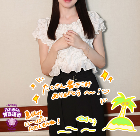
新宿駅10時10分発「419列車」、普通列車・長野行には、軍
人をはじめ、買い出しや疎開先を目指す人たちが、大挙して
乗り込みました。デッキにも人があふれ、なかには窓から出
入りする子供もいたといいます。列車は、浅川駅、今の高尾
駅を正午過ぎ、およそ1時間遅れで発車。すし詰めの車内では
ありましたが、ちょうどお昼どき、おにぎりを頬張る人もい
れば、乗り合わせた人同士、互いの空襲の苦労話をしたり、
少し和んだ雰囲気もありました。
そんな「419列車」が小仏峠の登り坂に差し掛かった時、ガ
クンとスピードが落ちます。突然、バリバリバリッ！と大き
な音が響き渡り、列車は牽引する電気機関車と客車の2両目の
半分まで湯の花トンネルに入ったところで、急停車しまし
た。
「機銃掃射だ！」