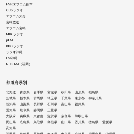
け入れる世界観が作品の大きな魅力だと話しました。
FMKエフエム熊本
OBSラジオ
自身がムーミンに惹かれた理由は、「好きに読みなさい。あ
エフエム大分
なたの自由に」という作品の姿勢でした。作者の意図を押し
宮崎放送
付けず、読み手に委ねる世界観に魅了され、フィンランドへ
エフエム宮崎
の興味を深めたと振り返ります。現地で暮らすなかでも、
MBCラジオ
μFM
人々は周囲の目を気にし過ぎず、自分らしく生きていると感
RBCiラジオ
じ、「いい大人にならないといけない」という自身の思い込
ラジオ沖縄
みが外れたと語りました。
FM沖縄
NHK AM（福岡）
番組のテーマである「手紙」にちなみ、森下さんは、美しい
景色を誰かと共有したいときに手紙を書くことが多いと話し
ます。トーベ・ヤンソンが夏を過ごした群島で、海を眺めな
都道府県別
がら移り変わる風景を手紙にしたためる時間を大切にしてい
北海道
青森県
岩手県
宮城県
秋田県
山形県
福島県
ると語ってくれました。
茨城県
栃木県
群馬県
埼玉県
千葉県
東京都
神奈川県
新潟県
山梨県
長野県
石川県
富山県
福井県
最後に森下さんは、「今、想いを伝えたい方」として、大好
愛知県
岐阜県
静岡県
三重県
きな存在であり、「自分が一番似ている」と感じるムーミン
大阪府
兵庫県
京都府
滋賀県
奈良県
和歌山県
トロールへ宛てた手紙を披露しました。
岡山県
広島県
鳥取県
島根県
山口県
香川県
徳島県
愛媛県
高知県
＜番組概要＞
福岡県
佐賀県
長崎県
熊本県
大分県
宮崎県
鹿児島県
沖縄県