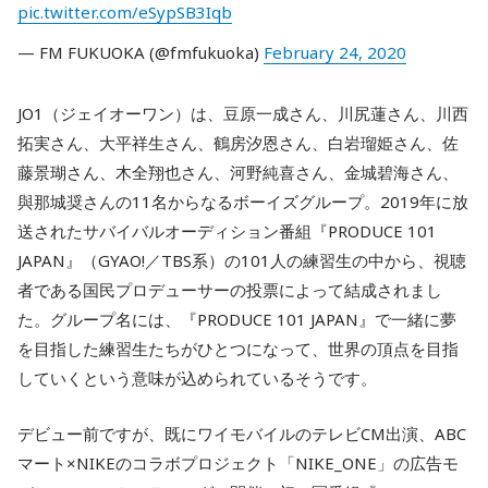
pic.twitter.com/eSypSB3Iqb
— FM FUKUOKA (@fmfukuoka)
February 24, 2020
JO1（ジェイオーワン）は、豆原一成さん、川尻蓮さん、川西
拓実さん、大平祥生さん、鶴房汐恩さん、白岩瑠姫さん、佐
藤景瑚さん、木全翔也さん、河野純喜さん、金城碧海さん、
與那城奨さんの11名からなるボーイズグループ。2019年に放
送されたサバイバルオーディション番組『PRODUCE 101
JAPAN』（GYAO!／TBS系）の101人の練習生の中から、視聴
者である国民プロデューサーの投票によって結成されまし
た。グループ名には、『PRODUCE 101 JAPAN』で一緒に夢
を目指した練習生たちがひとつになって、世界の頂点を目指
していくという意味が込められているそうです。
デビュー前ですが、既にワイモバイルのテレビCM出演、ABC
マート×NIKEのコラボプロジェクト「NIKE_ONE」の広告モ