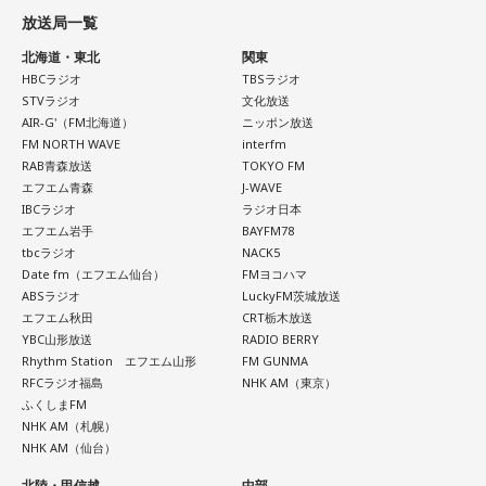
く改善し、現在では世界幸福度ランキングで上位を維持する
放送局一覧
◆ゆとりくんの「HR」への熱い思い「復刊させたい」
国として知られています。
◆ムーミンが教えてくれる多様性
北海道・東北
関東
番組後半の「Chapter #0 LIBRARY」では、ゲストが人生の背
HBCラジオ
TBSラジオ
その背景について森下さんは、「国や教育現場が“一人ひとり
続いて、森下さんが長年研究を続けるムーミンについて話を
STVラジオ
文化放送
中を押してくれた作品を紹介します。ゆとりくんが選んだの
の特性をどう活かしていくか”を重視していました」と説明し
聞きました。フィンランドの人々にとってのムーミンについ
AIR-G'（FM北海道）
ニッポン放送
は、ティーン向けファッション誌「HR」でした。「買収して
ます。「1人の人材も無駄にはできない」という考え方のも
て、森下さんは、「近年では文化的、精神的なバックボーン
FM NORTH WAVE
interfm
復刊させたい（笑）」と本気とも冗談とも取れる夢を語りま
と、それぞれの個性や能力を社会全体で生かそうとする姿勢
のような存在になっています。ムーミンの言葉に支えられた
RAB青森放送
TOKYO FM
す。きゃりーも「この前、代官山蔦屋で『FRUiTS』展をやっ
が、大きな変化につながったと振り返りました。
り、励まされている人たちが増えている印象です」と紹介し
エフエム青森
J-WAVE
ていたから、『HR』もまた再燃してほしいですね」と共感。
ます。
IBCラジオ
ラジオ日本
エフエム岩手
BAYFM78
フィンランドを訪れたことがある宇賀は、図書館や教会の印
さらにSNS時代との違いについて、「今はインスタやXで私生
tbcラジオ
NACK5
象深さにも触れます。森下さんは、図書館では椅子を自由に
現在ではフィンランドを代表する作品として知られるムーミ
活が分かっちゃうけど、あの頃は分からなかった」と振り返
Date fm（エフエム仙台）
FMヨコハマ
動かし、自分の好きな場所で過ごせることを紹介し、利用者
ンですが、原作は1945年に発表されたものの、作者トーベ・
り、懐かしのガラケー文化や「センター問い合わせ」の思い
ABSラジオ
LuckyFM茨城放送
が思い思いに過ごせる空間づくりが特徴だと語りました。
ヤンソンがスウェーデン語系フィンランド人だったこともあ
出話でも大盛り上がり。ゆとりくんも「スマホやめよう
エフエム秋田
CRT栃木放送
り、当初は国内で広く親しまれていたわけではありませんで
YBC山形放送
RADIO BERRY
（笑）」「ガラケーに戻そう（笑）」と笑い合いながら、便
一方で、フィンランドでの暮らしでもっとも大変なのは冬だ
した。森下さんは、1990年に日本で制作されたアニメーショ
Rhythm Station エフエム山形
FM GUNMA
利になった現代だからこそ失われたワクワク感について語り
といいます。日照時間が短く、小学生も暗闇のなかを登校す
ンがきっかけとなり、フィンランドでも国民的な存在になっ
RFCラジオ福島
NHK AM（東京）
合いました。
るほどで、「人に会いたくなくなったり、どれだけ寝ても寝
たと説明しました。
ふくしまFM
足りないときがある」と明かします。30年以上暮らした今で
NHK AM（札幌）
最後に、きゃりーは「めちゃくちゃ面白い人ですね、びっく
も「まだ慣れていないですね」と話し、フィンランド語の習
ムーミン作品の魅力については、「一人ひとりの個性が際立
NHK AM（仙台）
りしました。レイジくんにLINEします（笑）」とゆとりくん
得についても「いつまで経っても終わりが見えないところを
っている」と語ります。「みんな変わっているのに、嫌な奴
との対談を振り返り、2週にわたるゲスト出演を締めくくりま
北陸・甲信越
中部