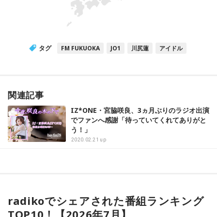
タグ
FM FUKUOKA
JO1
川尻蓮
アイドル
関連記事
IZ*ONE・宮脇咲良、3ヵ月ぶりのラジオ出演
でファンへ感謝「待っていてくれてありがと
う！」
2020.02.21 up
radikoでシェアされた番組ランキング
TOP10！【2026年7月】