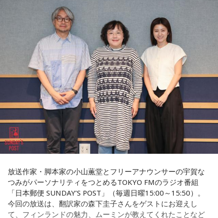
済不況に直面していた時期でした。失業率は2割を超え、自殺
当し、動画をバズらせるようになると商品企画へ、さらにブ
率も世界トップクラスといわれていましたが、その後は大き
ランドプロデューサーへとステップアップしていく仕組みに
く改善し、現在では世界幸福度ランキングで上位を維持する
なっているそうです。きゃりーは「階段を上がっていくん
国として知られています。
だ！」と感心しながら耳を傾けていました。
その背景について森下さんは、「国や教育現場が“一人ひとり
会社経営の魅力について尋ねられると、ゆとりくんは「会社
の特性をどう活かしていくか”を重視していました」と説明し
って脳みそなんで、宇宙なんですよ」と独特な表現で回答し
ます。「1人の人材も無駄にはできない」という考え方のも
ます。「自分が想像したことは全部実現できる可能性があ
と、それぞれの個性や能力を社会全体で生かそうとする姿勢
る」と語り、音楽のように声質とか身体的な制約がある表現
が、大きな変化につながったと振り返りました。
とは異なり、会社経営には発想次第でどこまでも挑戦できる
自由さがあると説明しました。
フィンランドを訪れたことがある宇賀は、図書館や教会の印
象深さにも触れます。森下さんは、図書館では椅子を自由に
さらに、経営について特別に勉強した経験はほとんどないと
動かし、自分の好きな場所で過ごせることを紹介し、利用者
明かし、「親父が起業家だったのでDNA的なものはあるかも
が思い思いに過ごせる空間づくりが特徴だと語りました。
しれないけれど、基本はいろいろと失敗しながら覚えてき
た」と振り返りました。
放送作家・脚本家の小山薫堂とフリーアナウンサーの宇賀な
一方で、フィンランドでの暮らしでもっとも大変なのは冬だ
つみがパーソナリティをつとめるTOKYO FMのラジオ番組
といいます。日照時間が短く、小学生も暗闇のなかを登校す
「日本郵便 SUNDAY’S POST」（毎週日曜15:00～15:50）。
るほどで、「人に会いたくなくなったり、どれだけ寝ても寝
今回の放送は、翻訳家の森下圭子さんをゲストにお迎えし
足りないときがある」と明かします。30年以上暮らした今で
（左から）パーソナリティのきゃりーぱみゅぱみゅ、株式会
て、フィンランドの魅力、ムーミンが教えてくれたことなど
も「まだ慣れていないですね」と話し、フィンランド語の習