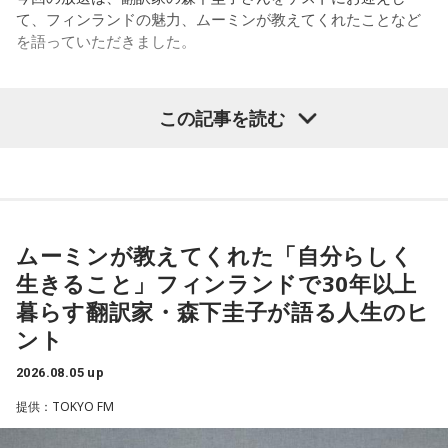
ければよかった……』そう言っていました」
て、フィンランドの魅力、ムーミンが教えてくれたことなど
とスターでした」と語り、「同じ雑誌に出ていたってことで
を語っていただきました。
すね」ときゃりーも笑顔を見せました。
改めて株式会社yutoriについて聞かれると、ゆとりくんは現
在約30のブランドを展開し、全国に約60店舗を構えているこ
この記事を読む
（左から）パーソナリティの小山薫堂、森下圭子さん、宇賀
とを紹介。ストリートブランドだけでなく、パジャマやレデ
なつみ
ィース・メンズブランド、さらにはプチプラコスメまで幅広
く手がけていると説明します。きゃりーも、その規模の大き
さに思わず「すごい！」を連発。「それは千原さんもすごい
◆ムーミンが導いたフィンランド暮らし
って言うわ（笑）」と納得の様子でした。
ムーミンが教えてくれた「自分らしく
森下圭子さんは、ムーミン研究をきっかけに1994年にフィン
◆「会社は宇宙なんですよ」社長だからこそ見える景色
ランドへ渡りました。大学時代に作品を読み返した際、「な
生きること」フィンランドで30年以上
んて前衛的な文学なんだろう」と衝撃を受け、その背景にあ
企業理念として掲げる「ハグレモノをツワモノに」につい
暮らす翻訳家・森下圭子が語る人生のヒ
る文化や社会を知りたいと思ったことが渡航のきっかけだっ
て、「まだ大人に見つかっていない若い才能を見つけてき
ント
たと振り返ります。現在はヘルシンキを拠点に、翻訳や通
て、社会との接点をつくること」と説明。ストリートスナッ
訳、取材コーディネート、執筆活動などを通じて、フィンラ
プで将来スターになる若者を見つけ出すような感覚に近いと
2026.08.05 up
ンドの暮らしや文化を発信しています。
話します。
提供：TOKYO FM
森下さんが初めてフィンランドを訪れた1994年は、深刻な経
実際には、店舗スタッフとして入社した若手がSNS運用を担