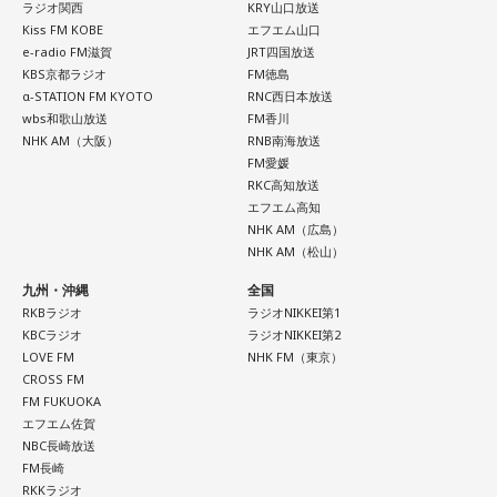
ラジオ関西
KRY山口放送
◆ムーミンが教えてくれる多様性
＜番組概要＞
Kiss FM KOBE
エフエム山口
番組名：日本郵便 SUNDAY'S POST
e-radio FM滋賀
JRT四国放送
続いて、森下さんが長年研究を続けるムーミンについて話を
放送日時：毎週日曜 15:00～15:50
KBS京都ラジオ
FM徳島
聞きました。フィンランドの人々にとってのムーミンについ
α-STATION FM KYOTO
RNC西日本放送
パーソナリティ：小山薫堂、宇賀なつみ
て、森下さんは、「近年では文化的、精神的なバックボーン
wbs和歌山放送
FM香川
番組Webサイト：
https://www.tfm.co.jp/post/
のような存在になっています。ムーミンの言葉に支えられた
NHK AM（大阪）
RNB南海放送
番組公式X：
@sundayspost1
り、励まされている人たちが増えている印象です」と紹介し
FM愛媛
ます。
RKC高知放送
エフエム高知
NHK AM（広島）
現在ではフィンランドを代表する作品として知られるムーミ
NHK AM（松山）
ンですが、原作は1945年に発表されたものの、作者トーベ・
ヤンソンがスウェーデン語系フィンランド人だったこともあ
九州・沖縄
全国
り、当初は国内で広く親しまれていたわけではありませんで
RKBラジオ
ラジオNIKKEI第1
した。森下さんは、1990年に日本で制作されたアニメーショ
KBCラジオ
ラジオNIKKEI第2
ンがきっかけとなり、フィンランドでも国民的な存在になっ
LOVE FM
NHK FM（東京）
たと説明しました。
CROSS FM
FM FUKUOKA
エフエム佐賀
ムーミン作品の魅力については、「一人ひとりの個性が際立
NBC長崎放送
っている」と語ります。「みんな変わっているのに、嫌な奴
FM長崎
が1人もいないんですよ」と表現し、多様な個性をそのまま受
RKKラジオ