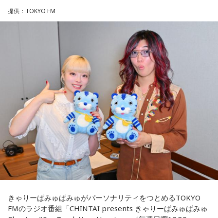
そう話すのは、八王子市在住の齊藤勉さん、68歳。現在、
提供：TOKYO FM
◆当たりますように♡
「いのはなトンネル列車銃撃遭難者慰霊の会」の会長を務め
ていらっしゃいます。
賀喜：夏休みに恋人と東京に行くっていいね！ でも、夏のデ
ィズニーは暑いよ～。昔、私も夏に行ったことがあるけど、
ディズニーって基本外だから、めちゃくちゃ暑いんだよね。
齊藤さんは23歳の時、市が行った「八王子の空襲と戦災の記
日陰に入ったとしても、まあ知れてるじゃない（笑）？ せっ
録」の編集に関わったことで、戦没者のご遺族の方とお逢い
かくかわいくして恋人と来たのに、汗でびちゃびちゃになっ
して、戦争体験の聞き取り調査を行うようになりました。た
て「前髪が崩れちゃった……」ってなっちゃうかもしれない。
だ、普通の空襲は、家の場所を調べれば、お住まいになって
いた人が分かりますが、列車の乗客は、たまたま乗り合わせ
だから、ちゃんと暑さ対策グッズをいろいろ持って行ったほ
うがいいよ！ ハンディファンとか、タオルとか、持っていく
た人ばかりで、調査は困難を極めたんですね。
んだよ！ 熱中症になっちゃうからね。
そこで、齊藤さんをはじめ本の編集委員の皆さんは、新聞や
当たったら神宮公演も観に来てくれるみたいだけど、神宮も
テレビなどの協力を得て、ときには、新聞に「尋ね人」の広
暑いからね（笑）。恋人と2人で観に来てくれたのに、暑くて
告も出しながら、列車に乗っていた人を探しました。まだ新
汗をかいて「前髪がなくなっちゃった……」ってなっちゃうか
もしれないから（笑）。対策グッズを持ってきてね！ 私の名
聞やテレビの影響力が強かった時代、終戦40年を前に、健在
前タオルと一緒に汗拭き用のタオルも持ってきて（笑）。
きゃりーぱみゅぱみゅがパーソナリティをつとめるTOKYO
のご遺族も多く、次から次へと名乗り出ていらして、およそ8
FMのラジオ番組「CHINTAI presents きゃりーぱみゅぱみゅ
割の亡くなった方のお名前が判明しました。
「当たったら」だもんね、来てくれたらいいな……当たれ