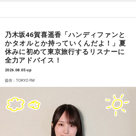
それぞれの朝は、それぞれの物語を連れてやってきます。
東京・新宿から甲州・信州を目指す、中央線特急の「あず
乃木坂46賀喜遥香「ハンディファンと
さ」号、「かいじ」号。列車が、大きな天狗の像がある高尾
かタオルとか持っていくんだよ！」夏
駅のホームを横目に通過すると、車窓は一気に山深くなり、
休みに初めて東京旅行するリスナーに
小仏峠に向けて登り坂をぐいぐいと登っていきます。その最
全力アドバイス！
初にくぐるトンネルの名前を「湯の花トンネル」といいま
す。
2026.08.05 up
提供：TOKYO FM
いまから81年前、1945年8月5日は晴天に恵まれた日曜日で
した。中央本線は、3日前の八王子空襲で大きな被害を受け、
運転を見合わせていましたが、急ピッチで復旧工事が行わ
れ、この日から全線で運転を再開します。
湯の花トンネル近くを走る、現在の中央本線の下り普通列車（当時は画像左・上り線の単線
運転）