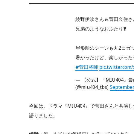
綾野伊吹さん＆菅田久住さ
兄弟のようなおふたり❣️
屋形船のシーンも丸2日ガ
暑かったけど、楽しかったデ
#菅田将暉
pic.twitter.co
— 【公式】『MIU404』最
(@miu404_tbs)
September
今回は、ドラマ『MIU404』で菅田さんと共
語りました。