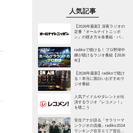
人気記事
【2026年最新】深夜ラジオの
イ
定番『オールナイトニッポ
ン』の聴き方＆各番組・パー
ソナリティ一覧
radikoで聴ける！ プロ野球中
継が聴けるラジオ番組【2026
年】
【2026年最新】radikoで聴け
る！本当に面白いおすすめラ
ジオ番組
人気アイドルやタレントが出
演するラジオ『レコメン！』
を聴こう
安住アナが語る「サラリーマ
ンラジオの流儀」radiko2024
ランキング在京エリア首位