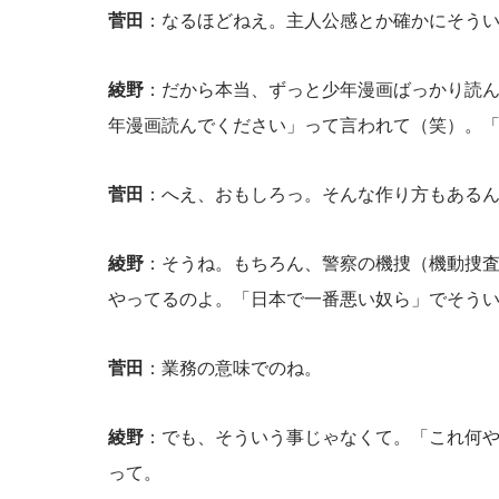
菅田
：なるほどねえ。主人公感とか確かにそう
綾野
：だから本当、ずっと少年漫画ばっかり読
年漫画読んでください」って言われて（笑）。「
菅田
：へえ、おもしろっ。そんな作り方もある
綾野
：そうね。もちろん、警察の機捜（機動捜査
やってるのよ。「日本で一番悪い奴ら」でそう
菅田
：業務の意味でのね。
綾野
：でも、そういう事じゃなくて。「これ何
って。