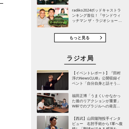
TBSラジオ『安住紳一郎の日
曜天国』インタビュー
radiko2024ポッドキャストラ
ンキング首位！『サンドウィ
ッチマン ザ・ラジオショー サ
タデー』インタビュー
もっと見る
ラジオ局
【イベントレポート】『田村
淳のNewsCLUB』公開収録イ
ベント「自分自身と話そうの
日」を開催 ～来場者ととも
に“人生の最後に流したい
福田正博「うまくいかなかっ
曲”などをテーマにトーク
た後のリアクションが重要」
W杯でのブラジルへの発言が
波紋を呼んだ塩貝健人に今後
期待することは？
【西武】山田陽翔投手インタ
ビュー 右肘手術から1軍へ復
帰し「野球ができる感謝を再