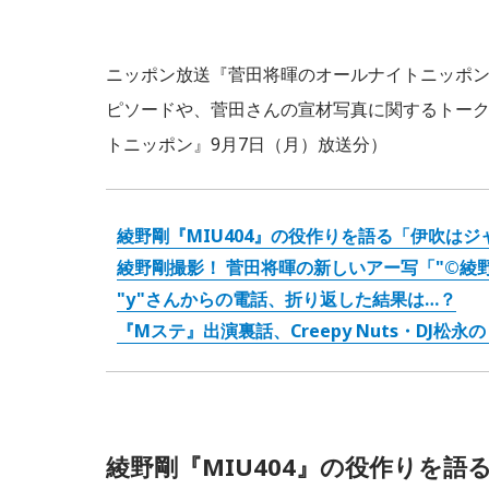
ニッポン放送『菅田将暉のオールナイトニッポン
ピソードや、菅田さんの宣材写真に関するトー
トニッポン』9月7日（月）放送分）
綾野剛『MIU404』の役作りを語る「伊吹はジ
綾野剛撮影！ 菅田将暉の新しいアー写「"©綾
"y"さんからの電話、折り返した結果は…？
『Mステ』出演裏話、Creepy Nuts・DJ松永
綾野剛『MIU404』の役作りを