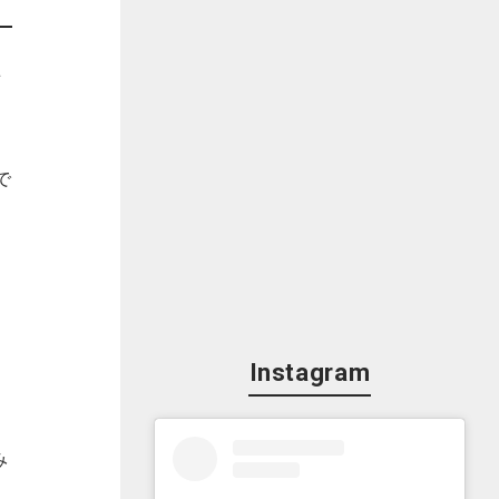
事
で
。
Instagram
み