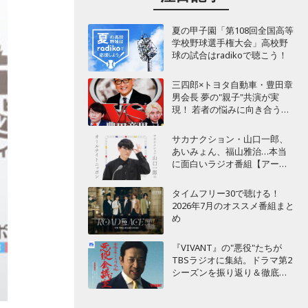
夏の甲子園「第108回全国高等
学校野球選手権大会」高校野
球の試合はradikoで聴こう！
三四郎×トヨタ自動車・豊田章
男会長 夢の"親子"共演が実
現！ 若者の悩みに向き合うポ
ッドキャスト番組が始動
サカナクション・山口一郎、
あいみょん、福山雅治…本当
に面白いラジオ番組【アーテ
ィスト編】
タイムフリー30で聴ける！
2026年7月のオススメ番組まと
め
『VIVANT』の"悪役"たちが
TBSラジオに集結。ドラマ第2
シーズンを振り返り＆徹底考
察！