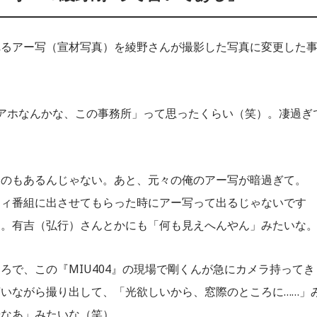
れるアー写（宣材写真）を綾野さんが撮影した写真に変更した
アホなんかな、この事務所」って思ったくらい（笑）。凄過ぎ
うのもあるんじゃない。あと、元々の俺のアー写が暗過ぎて。
ティ番組に出させてもらった時にアー写って出るじゃないです
と。有吉（弘行）さんとかにも「何も見えへんやん」みたいな
ろで、この『MIU404』の現場で剛くんが急にカメラ持ってき
いながら撮り出して、「光欲しいから、窓際のところに……」
やなあ」みたいな（笑）。