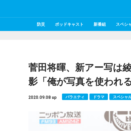
防災
ポッドキャスト
新番組
スペシ
菅田将暉、新アー写は綾
影「俺が写真を使われ
バラエティ
ドラマ
スペシャ
2020.09.08 up