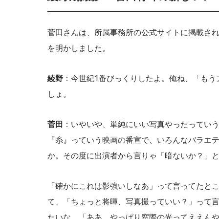
菅田さんは、所属事務所の公式サイトに掲載さ
を明かしました。
綾野
：今世紀1番びっくりしたよ。俺ね、「もう
しょ。
菅田
：いやいや、単純にいい写真やったってい
『糸』っていう映画の番宣で、いろんなバラエ
か。その度に出演者から言りゃ「暗ないか？」
「確かにこれは影強いしなあ」って言ってたとこ
て、「ちょっと将暉、写真撮っていい？」って言
たいな。「ああ、やっぱり窓際の光ってええん