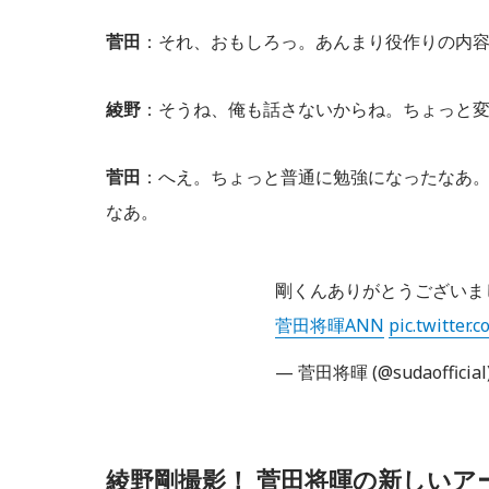
菅田
：それ、おもしろっ。あんまり役作りの内
綾野
：そうね、俺も話さないからね。ちょっと
菅田
：へえ。ちょっと普通に勉強になったなあ
なあ。
剛くんありがとうございま
菅田将暉ANN
pic.twitter
— 菅田将暉 (@sudaofficial
綾野剛撮影！ 菅田将暉の新しいア