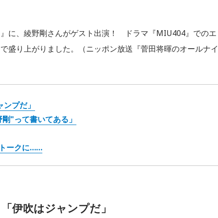
』に、綾野剛さんがゲスト出演！ ドラマ『MIU404』でのエ
クで盛り上がりました。（ニッポン放送『菅田将暉のオールナ
ャンプだ」
野剛"って書いてある」
のトークに……
語る「伊吹はジャンプだ」