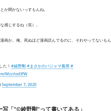
容とか聞かないっすもんね。
変な感じするね（笑）。
。漫画か。俺、死ぬほど漫画読んでるのに、それやってないも
した！
#綾野剛
#まさかのパジャマ着用
#
.com/Mzzilod3fW
)
September 7, 2020
ー写「"©綾野剛"って書いてある」