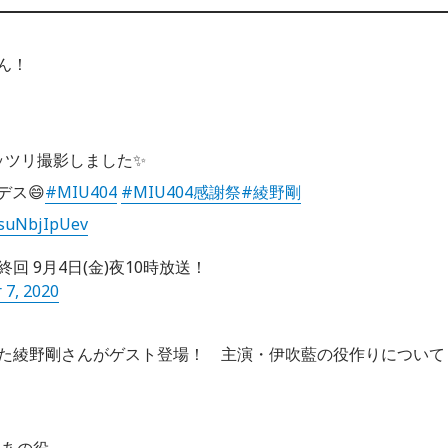
ん！
ッツリ撮影しました✨
ス😄
#MIU404
#MIU404感謝祭
#綾野剛
m/suNbjIpUev
終回 9月4日(金)夜10時放送！
 7, 2020
演した綾野剛さんがゲスト登場！ 主演・伊吹藍の役作りについて