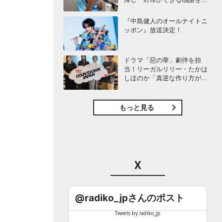
び感じることができました」
『中島健人のオールナイトニ
ッポン』放送決定！
ドラマ「惡の華」劇伴を担
当！リーガルリリー・たかは
しほのか「真逆な作り方が面
白かった」最新曲「コニファ
ー」制作秘話も
もっと見る
X
い
@radiko_jpさんのポスト
Tweets by radiko_jp