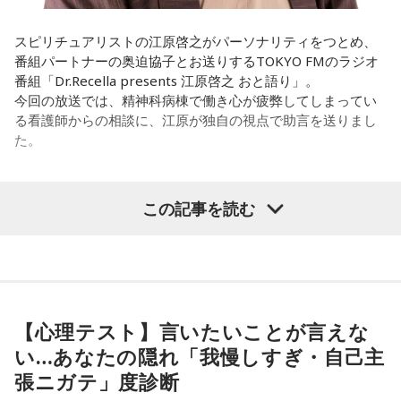
いうか。リーガルリリーでは、音楽を聴いてほしくて作って
いるんですけれど、ドラマの音楽は、映像を観てもらわない
スピリチュアリストの江原啓之がパーソナリティをつとめ、
といけないので、逆に聴いてもらったらダメなんですよ。だ
番組パートナーの奥迫協子とお送りするTOKYO FMのラジオ
から、音楽を通して真逆な作り方を体験できて、めちゃめち
番組「Dr.Recella presents 江原啓之 おと語り」。
ゃ面白かったです。
今回の放送では、精神科病棟で働き心が疲弊してしまってい
る看護師からの相談に、江原が独自の視点で助言を送りまし
た。
（左から）たかはしほのかさん、海さん
パーソナリティの江原啓之
この記事を読む
◆新曲「コニファー」に込めた想い
＜リスナーからの相談＞
遠山：リーガルリリーは、7月11日（土）に新曲「コニファ
私は精神科病棟で看護師として働いています。幻覚や妄想に
ー」を配信リリースしました。おめでとうございます。
より精神症状が不安定な患者さんから、暴言や暴力を振るわ
れることがあります。病気だからと割り切って仕事に就いて
【心理テスト】言いたいことが言えな
ほのか・海：ありがとうございます。
いるのですが、心が疲れてきています。私生活は充実してお
い…あなたの隠れ「我慢しすぎ・自己主
り、夫と新しく家を建てるためにも仕事は辞められません。
潮：「コニファー」はテレビアニメ「これ描いて死ね」のエ
張ニガテ」度診断
仕事がつらいからこそ私生活が充実する、幸せになるぞとい
ンディングテーマとなっています。