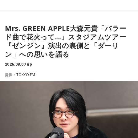
に、寅の日とはどんな日なのか、この日に向いているとされ
一方で、「戻る」という意味合いから、結婚や結納などのお
ることや、財布の新調、宝くじ購入などについて分かりやす
祝い事には向かないとする考え方もあります。暦の解釈には
く紹介します。
流派や地域による違いもあるため、一つの目安として参考に
するとよいでしょう。
Mrs. GREEN APPLE大森元貴「バラー
ド曲で花火って…」スタジアムツアー
■2026年8月8日に財布を新調するのはあり？
■2026年8月8日はどんな日？
『ゼンジン』演出の裏側と「ダーリ
ン」への思いを語る
寅の日は、お金に関する縁起の良い日として知られているこ
2026年8月8日（土）・先勝
とから、財布を購入したり、使い始めたりするタイミングと
・寅の日
2026.08.07 up
して選ぶ人もいます。
・令和8年8月8日のゾロ目
提供：TOKYO FM
・六曜「先勝」（午前中が吉とされる）
「お金が無事に戻ってくる」という言い伝えに由来するもの
で、開運アクションとして親しまれている考え方です。
「8」が並ぶことから縁起の良い日というイメージを持つ人も
いますが、暦の上では
寅の日
にあたるのが最大の特徴です。
ただし、財布を新調したからといって金運の上昇が保証され
るわけではありません。あくまでも縁起担ぎとして取り入れ
また、六曜は
先勝
で、一般的には午前中が吉、午後は控えめ
られている習慣です。
に過ごすのが良いという考え方があります。
■2026年8月8日に宝くじを買うのは？
■寅の日とは？