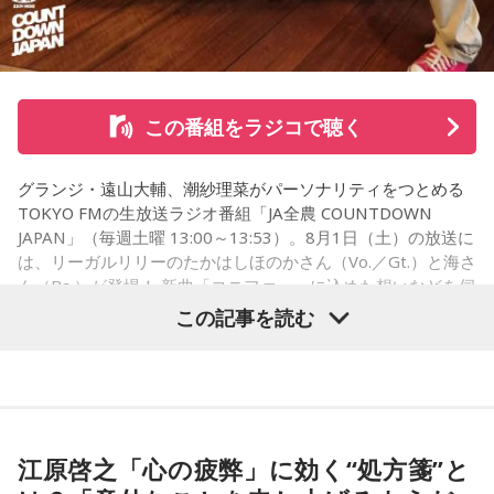
◎「中島健人イメージランキング」
街の人に調査したら、中島健人が1位にランクインしそうな
「ランキングのタイトルだけ」を送ってきてください。
この番組をラジコで聴く
＜例＞
グランジ・遠山大輔、潮紗理菜がパーソナリティをつとめる
・家の照明、指パッチンで消してそうランキング
TOKYO FMの生放送ラジオ番組「JA全農 COUNTDOWN
・コンビニで「温めますか？」とか「レジ袋はいります
JAPAN」（毎週土曜 13:00～13:53）。8月1日（土）の放送に
か？」とか聞かれる前に全部先に言ってきそうな男ランキン
は、リーガルリリーのたかはしほのかさん（Vo.／Gt.）と海さ
グ
ん（Ba.）が登場！ 新曲「コニファー」に込めた想いなどを伺
いました。
・渋谷のギャル1000人に聴きました「愛用してるタブレット
この記事を読む
端末めっちゃデカそう」ランキング
こんな感じで、中島健人を1位にランクインさせてください。
（左から）潮紗理菜、たかはしほのかさん、海さん、遠山大
※ メールの件名は「ランキング」でお願いします。
輔
江原啓之「心の疲弊」に効く“処方箋”と
■番組タイトル：ニッポン放送『中島健人のオールナイトニッ
ポン』