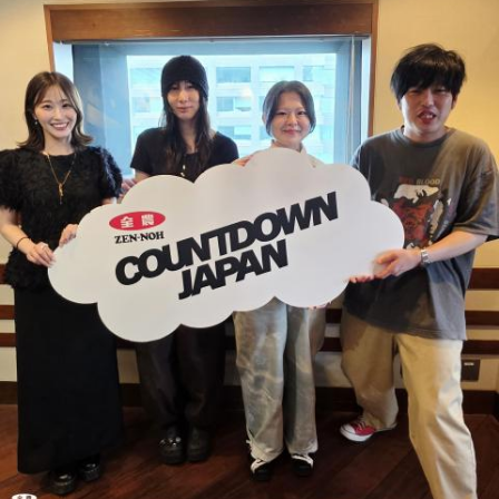
山田「自分の持ち味が出せて抑えられることができたので、
してカジュアルに使っています。そんな、あなたの周りで起
そこは1番よかったのかなと思います。試合で投げる、野球が
きた「鬼事」を教えてください。
できる感謝というのも再び感じることができましたし、野球
中島健人が、どう立ち回ればよかったのか手を差し伸べま
が楽しかったですね」
す。
――今シーズンの登板はまだ2試合ですが、ヒットを1本も打
※ メールの件名は「鬼事」でお願いします。
たれていないです。
山田「そうなんですか？ 何の意識もしていないです（笑）。
◎コーナー『人生アイズ相談ドラゴン』
1イニングを無失点で抑える。どれだけピンチを作っても無失
「仕事場の上司、良い人なんだけどここが好きになれなく
点で抑えるというのが中継ぎの仕事なので、それができたと
て…」
いうのは本当にいいことなのかなと思います」
「友人と遊んだ時に言われたあの一言がずっとモヤモヤして
いて…」
※インタビュアー：文化放送・斉藤一美アナウンサー
「優柔不断な性格のせいで、こんな事が…」
あなたの人生相談を送ってください。その相談を受け、中島
健人が遊戯王の話をします。
※ メールの件名は「決闘」でお願いします。