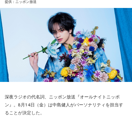
提供：ニッポン放送
しないほうが良かったなと僕は思っています。
ころで出せたというのはよかったと思います」
とはいえ、塩貝選手とはW杯が終わったときに違うところで
会いましたけど、本当に純粋なんですよ。全然悪気がないと
――2月の南郷キャンプ終盤で右肘痛が発覚した時の心境を教
いうか。ただ、プロの選手としてそこまで考えてコメントす
えてください。
るべきだったかなとは思います。
山田「痛かったですし、手術のタイミングはすごく悩んだの
ですが、3月9日に手術をさせていただいた。痛いままプレー
でもまだ若いですから。森保監督は“リバウンドメンタリテ
をしていても成績も上がらないですし、自分としても不安を
ィ”という言葉をよく使いますけど、何かうまくいかなかった
後のリアクションがすごく重要で、今後そこを塩貝選手は試
抱えながらプレーをするのは嫌だったので、できるだけ早く
されるのかなと思いますし、その期待に応えるだけのものを
手術をして、早く復帰ができるようにというので決断しまし
持っている選手だと思いますから、良いエネルギーに変えて
た」
もらいたいなと思います。
――以前から痛みはあったのでしょうか？
----------------------------------------------------
深夜ラジオの代名詞、ニッポン放送『オールナイトニッポ
この日の放送をradikoタイムフリーで聴く
山田「痛みがない範囲でできていたのですが、痛みの場所が
ン』。8月14日（金）は中島健人がパーソナリティを担当す
※放送エリア外の方は、プレミアム会員の登録でご利用いた
動いてしまって、数ミリでも痛みの場所が動くだけで痛みが
ることが決定した。
だけます。
変わってくるので」
----------------------------------------------------