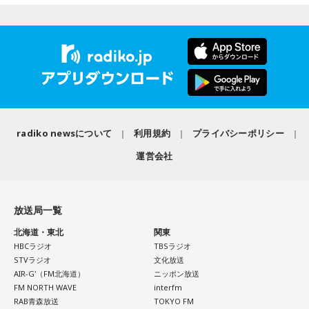
■2026年8月8日に向いているとされること
■2026年8月8日に財布を新調するのはあり？
＜リスナーからのメッセージ＞
2026年8月8日は、寅の日と先勝が重なる日です。暦を意識す
ミセス先生、こんばんは！ 7月5日のファイナルに参戦しまし
寅の日は、お金に関する縁起の良い日として知られているこ
る人の中には、次のような予定をこの日に合わせる人もいま
た！ 私にとって初めての「ゼンジン」シリーズだったので、
とから、財布を購入したり、使い始めたりするタイミングと
す。
参加できて本当に良かったです。演奏が本当にかっこよく
して選ぶ人もいます。
て、ずっと感動していました。特に「ダーリン」と「ケセラ
・財布を新調する、または使い始める
セラ」の時の花火は相性が良すぎて、思わず泣いてしまいま
「お金が無事に戻ってくる」という言い伝えに由来するもの
・銀行口座を開設する
した。帰り道もプレイリストを聴きながら帰っていたのです
で、開運アクションとして親しまれている考え方です。
radiko newsについて
利用規約
プライバシーポリシー
・旅行や帰省、出張へ出発する
がその余韻でまたウルウルしてしまいました。最高の景色と
・資格の勉強や新しい習い事を始める
運営会社
最高の演奏を、本当にありがとうございました。（埼玉県 18
ただし、財布を新調したからといって金運の上昇が保証され
・神社へ参拝する
歳 女の子）
るわけではありません。あくまでも縁起担ぎとして取り入れ
・仕事や趣味の新たな目標を立てる
られている習慣です。
＊
放送局一覧
また、六曜の「先勝」は一般的に
午前中が吉
とされているた
■2026年8月8日に宝くじを買うのは？
め、大切な予定を入れる場合は午前中を選ぶという考え方も
北海道・東北
関東
大森：ありがとうございます！ 花火すごかったですね！
あります。
HBCラジオ
TBSラジオ
寅の日は、金運にまつわる吉日として紹介されることが多い
STVラジオ
文化放送
若井：すごかったよ！ ステージからの景色も花火も最高でし
ため、宝くじを購入するタイミングとして意識する人もいま
AIR-G'（FM北海道）
ニッポン放送
なお、これらは古くから伝わる暦の考え方であり、運気の上
たけれど。
す。
FM NORTH WAVE
interfm
昇や成果を保証するものではありません。自分の予定やライ
RAB青森放送
TOKYO FM
フスタイルに合わせて、無理のない範囲で取り入れるとよい