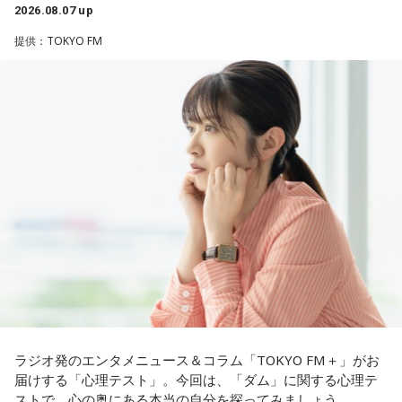
う気持ちで頑張ろうと思うのですが、患者さんと関わる上で
2026.08.07 up
の心持ちについてアドバイスをいただけないでしょうか？
遠山：テレビアニメの楽曲を手がけるのは初めてじゃないよ
提供：TOKYO FM
ね？
＜江原からの回答＞
ほのか：はい。
――患者からの暴言や暴力に心が折れそうになりながらも、
過酷な現場で奮闘する看護師の相談に対し、江原は「意外な
遠山：この楽曲はどこから作り始めました？
ことを申し上げるようだけれど……」と前置きした上で、具体
的なアドバイスを提示しました。
ほのか：「これ描いて死ね」は、マンガを描くことを題材に
した作品なんですけど、まずは原作を読みました。それで、0
江原：私はね、ちょっと意外なことを申し上げるようだけれ
から1にするときに、心のなかで薪をくべて火種を燃やしてい
ど、「体力」だと思います。やっぱり、ちゃんと食べて、よ
く。そして、風が吹いてめちゃめちゃ燃えていくみたいな。
く寝る。で、やっぱり看護師さんって不規則でしょう？ 夜勤
そういったものを絶やさずに「自分だけでやっていくぞ！」
とかね。いろいろとシフトがあるから、身体のコンディショ
みたいな気持ちと、私がお家で音楽を作っているとき
ンを持っていくのがとっても大変だと思うの。
の……“色”かな？ その色がすごく一致している部分があったの
で、今回はアニメのエンディングテーマとして曲を書かせて
これ、ばかにならなくて、私、いつもフィジカルとスピリチ
もらったんですけど、結構パーソナルな部分が出た作品にな
ュアルというものは、いつも同じく同等に思わなきゃダメだ
りました。
と言っているんです。昔から「健全な身体に健全な精神宿
ラジオ発のエンタメニュース＆コラム「TOKYO FM＋」がお
る」って言いますでしょう？
届けする「心理テスト」。今回は、「ダム」に関する心理テ
遠山：自分自身の内面をすごく辿って探っている曲ですよ
ストで、心の奥にある本当の自分を探ってみましょう。