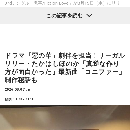
――実戦復帰まで4ヶ月という診断のもと、ファームで最初に
＜番組概要＞
3rdシングル「鬼事/Fiction Love」が8月19日（水）にリリー
番組名：SPORTS BEAT supported by TOYOTA
投げたのは7月11日でした。リハビリはうまくいったという
スされることを記念して、中島健人が通称“1部”のパーソナリ
放送日時：毎週土曜 10:00～10:50
この記事を読む
ことでしょうか？
ティを初めて担当する。番組では、新曲「鬼事/Fiction
パーソナリティ：藤木直人、高見侑里
山田「トレーナーさんのおかげでうまくいったと思います」
番組Webサイト：
https://www.tfm.co.jp/beat/
Love」の話はもちろん、新曲にまつわるテーマでリスナーか
番組公式X：
@SPORTSBEAT_TFM
らメールを募集したり、中島の愛に溢れた遊戯王トークも披
――想定通りにいったということですね。
露する予定。（メールの締切は8月14日（金）正午）
山田「順調にいくのも難しくて、リハビリをしていく上でエ
ドラマ「惡の華」劇伴を担当！リーガル
ラーが出たり、身体との感覚がつながりずらかったりするな
盛りだくさんの内容でお届けする一夜限りの特別番組『中島
リリー・たかはしほのか「真逆な作り
かで、本当にトレーナーさんのおかげでうまくやっていただ
健人のオールナイトニッポン』は8月14日(金)25時からニッポ
きました」
方が面白かった」最新曲「コニファー」
ン放送をキーステーションに全国ネットで放送。
制作秘話も
――石垣島で自主トレをともにした後輩である篠原響投手の
2026.08.07 up
■募集メール
活躍をどうご覧になられましたか？
提供：TOKYO FM
山田「球速がすごくて、僕も追いつけるように頑張ります」
◎メールテーマ『鬼事』
TVアニメ『逃げ上手の若君』第2期オープニングテーマ「鬼
――オールスターゲームの前に1軍へ復帰しました。ここまで
事」。中島健人はこの「鬼事」を「日々のイラッとした出来
2試合に登板してみていかがですか？
事」や「心がザワザワした、モヤモヤした事」を表す言葉と