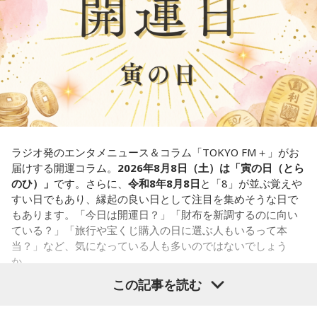
また、六曜は
先勝
で、一般的には午前中が吉、午後は控えめ
ょう。
に過ごすのが良いという考え方があります。
■監修者プロフィール：草彅健太（くさなぎ・けんた）
■寅の日とは？
東京池袋占い館セレーネ所属。メンタルケアカウンセラー。
鑑定件数は若い女性を中心に7,000件を超え、占いイベントや
寅の日とは、12日に一度巡ってくる吉日
です。
アプリの監修も手がける。また、イベントMCや声優としての
活動もしており、芸能関係者からの依頼も多い。
虎は古くから「千里行って千里帰る」という言い伝えがあ
Webサイト：
https://selene-uranai.com/
り、「出ていったものが無事に戻ってくる」と考えられてき
YouTube：
https://youtu.be/UHrZuZcHTj4
ました。そのため、お金や旅に関する縁起の良い日として親
ラジオ発のエンタメニュース＆コラム「TOKYO FM＋」がお
しまれています。
届けする開運コラム。
2026年8月8日（土）は「寅の日（とら
のひ）」
です。さらに、
令和8年8月8日
と「8」が並ぶ覚えや
このことから、寅の日は次のようなタイミングに選ぶ人もい
すい日でもあり、縁起の良い日として注目を集めそうな日で
ます。
もあります。「今日は開運日？」「財布を新調するのに向い
ている？」「旅行や宝くじ購入の日に選ぶ人もいるって本
・財布を新調する
当？」など、気になっている人も多いのではないでしょう
・財布を使い始める
か。
・銀行口座を開設する
この記事を読む
・旅行や出張へ出発する
寅の日は、古くから金運や旅立ちに縁起が良いとされる吉日
・新しい挑戦を始める
の1つです。今回は、
2026年8月8日の開運カレンダー
をもと