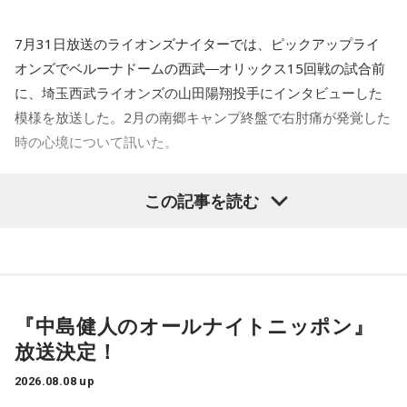
り良くなかったかなと思います。
7月31日放送のライオンズナイターでは、ピックアップライ
何を言っているかというと、日本とブラジルの力関係は間違
オンズでベルーナドームの西武―オリックス15回戦の試合前
いなくブラジルが上なんですよ。そこで日本サイドが考えな
に、埼玉西武ライオンズの山田陽翔投手にインタビューした
きゃいけないことは、ブラジルに油断してもらう、隙を見せ
てもらうということも1つだと思っていて。
模様を放送した。2月の南郷キャンプ終盤で右肘痛が発覚した
時の心境について訊いた。
去年おこなったブラジルとの親善試合では、日本が2-0から3
点を取ってブラジルに勝っているんです。だけれども、ブラ
――1軍デビューを果たしたプロ3年目の昨シーズンは素晴ら
ジルは対戦相手が決まったときに「オランダじゃなくて良か
この記事を読む
しい成績だったかと思いますが、「求めすぎずに自分のやる
った」と思っていた。日本ということで、少しでも油断して
くれれば、日本にとっては好都合じゃないですか。
べきことをできていた」と振り返りましたね。
山田「チームから与えられた役割をまっとうできたと思うの
ただ、ブラジルの監督の立場からすると、その油断が一番危
で、そこは自分のなかではいい評価をしていた感じです」
険なんです。だから、「去年の親善試合では2-0から逆転され
ているんだ。メンバーは違うかもしれないけれど、日本は力
『中島健人のオールナイトニッポン』
――過去2年の苦労は昨シーズンに活きていたということです
があるんだぞ」と言って、油断しないように警戒させる。そ
放送決定！
して、「お前ら、（日本選手が）こんなことを言ってるぞ」
ね。
と塩貝選手のコメントを（起爆剤として）使うことが可能な
山田「活きていると思います。ウエイトトレーニングなどで
2026.08.08 up
んですよ。そういう意味でも、利用されてしまうものを提供
身体作りができたと思うので、結果を出さないといけないと