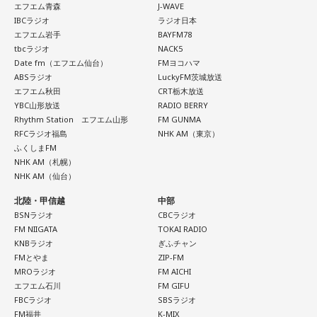
藤澤：そうだよね！
一方で、宝くじの当選を保証するものではありません。「縁
エフエム青森
J-WAVE
でしょう。
起の良い日に買いたい」という気持ちから、暦を参考にする
IBCラジオ
ラジオ日本
大森：「ダーリン」で、本編ラストで花火が上がるというの
人もいるという考え方です。
エフエム岩手
BAYFM78
■令和8年8月8日の「8」が並ぶ日に注目が集まる理由
は結構すごいです。「ケセラセラ」って今まででも花火が上
tbcラジオ
NACK5
がったりというか、大きい演出ってすごく親和性があると思
Date fm（エフエム仙台）
FMヨコハマ
■2026年8月8日に旅行へ行くのは？
2026年8月8日は、「令和8年8月8日」と「8」が並ぶ印象的
ABSラジオ
LuckyFM茨城放送
うのだけれど。
な日付です。
エフエム秋田
CRT栃木放送
寅の日は、「千里行って千里帰る」という言い伝えから、旅
YBC山形放送
RADIO BERRY
「ダーリン」でというのはやっぱりミュージックビデオがあ
行や出張にも縁起が良い日とされています。
Rhythm Station エフエム山形
FM GUNMA
数字の「8」は、末広がりの形から縁起の良い数字として親し
あいう感じだったから、すごくみんな受け入れられるという
RFCラジオ福島
NHK AM（東京）
まれており、開店日や記念日、イベントの開催日として選ば
か良かったのかなと思うのだけれど。バラード曲で花火って
夏休み期間中ということもあり、旅行や帰省を予定している
ふくしまFM
れることもあります。
結構僕の中では「おー、そっかそうか」となって。演出チー
人にとっては、暦を意識するきっかけになるかもしれませ
NHK AM（札幌）
ムと話を進めていったんだよね！
ん。
NHK AM（仙台）
ただし、「8」が並ぶこと自体が暦上の吉日を意味するわけで
はありません。
北陸・甲信越
中部
若井：めちゃくちゃ素敵だったね！
もちろん、安全な旅行のためには、天候や交通情報を確認
BSNラジオ
CBCラジオ
し、余裕を持ったスケジュールを立てることが何より大切で
2026年8月8日は、こうした縁起の良いイメージに加え、「寅
FM NIIGATA
TOKAI RADIO
大森：プレイリストも公開されていますので、ぜひ聴いてほ
す。
KNBラジオ
ぎふチャン
の日」が重なることから、例年以上に注目を集める可能性が
しいね！
FMとやま
ZIP-FM
ある1日といえるでしょう。
■2026年8月8日に向いているとされること
MROラジオ
FM AICHI
藤澤：楽しんでください！
エフエム石川
FM GIFU
■「寅の日」をきっかけに、新しい一歩を踏み出してみよう
2026年8月8日は、寅の日と先勝が重なる日です。暦を意識す
FBCラジオ
SBSラジオ
若井：ありがとう！
FM福井
K-MIX
る人の中には、次のような予定をこの日に合わせる人もいま