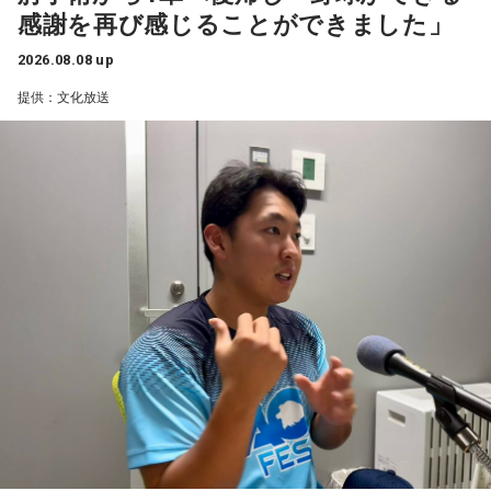
感謝を再び感じることができました」
1966年生まれの福田正博さんは、日本人初のJリーグ得点王に
2026.08.08 up
輝き、Jリーグ通算228試合出場93得点を挙げ、日本代表では
提供：文化放送
45試合出場で9ゴールを記録するなど活躍を見せ、1993年に
はW杯アジア地区最終予選にも出場しました。2002年に現役
を引退した後は、サッカー解説者としてメディアでの活動の
ほか、講演会やサッカー教室をおこなうなど、自身の経験を
活かしながら幅広く活動しています。
◆「塩貝選手に悪意はなかった」
藤木：決勝トーナメントの相手がブラジルに決まった際、塩
貝選手の言葉が切り取られて話題になったというか、ブラジ
ルにちょっと火をつけてしまった部分もあるのかなと思った
のですが。
福田：そうですね。塩貝選手に悪意はなかったと思います
し、素直に自分の気持ちを言っただけなのですが、それをブ
ラジルサイドがうまく切り取って、結果的に彼らのモチベー
ションを上げるような形になってしまったので、それはあま