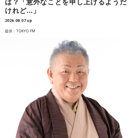
は？「意外なことを申し上げるようだ
■放送日時：2026年8月14日（金） 25時～27時 （15日
◆“真逆な作り方”で楽曲制作
けれど…」
（土）午前1時〜3時）
ニッポン放送をキーステーションに全国ネットで放送
リーガルリリーは高校在学時から注目を集め、国内大型ロッ
2026.08.07 up
■パーソナリティ：中島健人
クフェスにも多数出演するだけでなく、アメリカで開催され
提供：TOKYO FM
■メールアドレス：
kenty@allnightnippon.com
た世界最大級の音楽フェスティバル「SXSW（サウス・バイ・
■番組公式X：@Ann_Since1967
サウスウエスト）」の出演や中国ツアーの開催など、海外で
■番組ハッシュタグ：#中島健人ANN
のライブも経験。そのほか、2019年公開の映画「惡の華」で
は主題歌と劇中歌を担当し、今年4月から放送されたテレビド
ラマ版「惡の華」では、たかはしほのかさんが劇伴を担当。
そして、今秋には初のアジアツアーの開催が決定していま
す。
遠山：僕は「惡の華」が好きで、（テレビドラマ版ではW主
演の）あのちゃんと鈴木福くんがめちゃくちゃ素晴らしかっ
たですけど、そういうドラマの音楽って、どう作っていく
の？
ほのか：私も今回初めて関わらせてもらったんですけど、今
まで作ってきたライブでやる曲やバンドでやる曲の作り方と
は全然違って……ドラマの映像にいかに没頭させるかが重要と