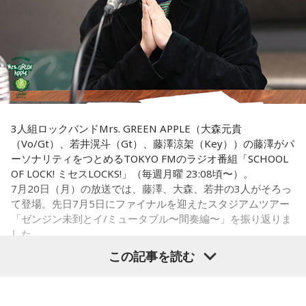
寅の日は、金運にまつわる吉日として紹介されることが多い
寅の日とは、12日に一度巡ってくる吉日
です。
ため、宝くじを購入するタイミングとして意識する人もいま
す。
虎は古くから「千里行って千里帰る」という言い伝えがあ
り、「出ていったものが無事に戻ってくる」と考えられてき
一方で、宝くじの当選を保証するものではありません。「縁
ました。そのため、お金や旅に関する縁起の良い日として親
起の良い日に買いたい」という気持ちから、暦を参考にする
しまれています。
人もいるという考え方です。
このことから、寅の日は次のようなタイミングに選ぶ人もい
■2026年8月8日に旅行へ行くのは？
3人組ロックバンドMrs. GREEN APPLE（大森元貴
ます。
（Vo/Gt）、若井滉斗（Gt）、藤澤涼架（Key））の藤澤がパ
寅の日は、「千里行って千里帰る」という言い伝えから、旅
ーソナリティをつとめるTOKYO FMのラジオ番組「SCHOOL
・財布を新調する
行や出張にも縁起が良い日とされています。
OF LOCK! ミセスLOCKS!」（毎週月曜 23:08頃〜）。
・財布を使い始める
7月20日（月）の放送では、藤澤、大森、若井の3人がそろっ
・銀行口座を開設する
夏休み期間中ということもあり、旅行や帰省を予定している
て登場。先日7月5日にファイナルを迎えたスタジアムツアー
・旅行や出張へ出発する
人にとっては、暦を意識するきっかけになるかもしれませ
「ゼンジン未到とイ/ミュータブル〜間奏編〜」を振り返りま
・新しい挑戦を始める
ん。
した。
この記事を読む
一方で、「戻る」という意味合いから、結婚や結納などのお
もちろん、安全な旅行のためには、天候や交通情報を確認
祝い事には向かないとする考え方もあります。暦の解釈には
し、余裕を持ったスケジュールを立てることが何より大切で
流派や地域による違いもあるため、一つの目安として参考に
Mrs. GREEN APPLE大森元貴
す。
するとよいでしょう。