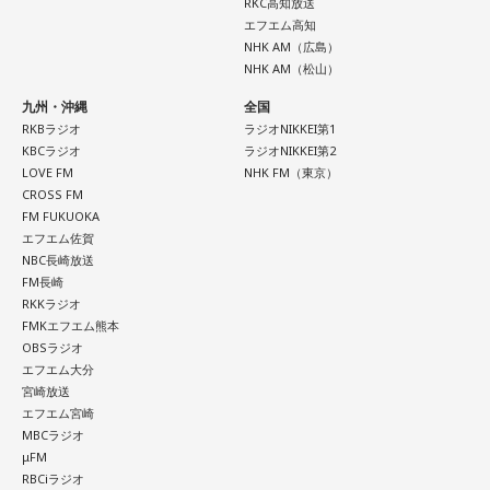
RKC高知放送
2026年8月8日は、「令和8年8月8日」と「8」が並ぶ印象的
エフエム高知
な日付です。
NHK AM（広島）
NHK AM（松山）
数字の「8」は、末広がりの形から縁起の良い数字として親し
九州・沖縄
全国
まれており、開店日や記念日、イベントの開催日として選ば
RKBラジオ
ラジオNIKKEI第1
れることもあります。
KBCラジオ
ラジオNIKKEI第2
LOVE FM
NHK FM（東京）
ただし、「8」が並ぶこと自体が暦上の吉日を意味するわけで
CROSS FM
はありません。
FM FUKUOKA
エフエム佐賀
2026年8月8日は、こうした縁起の良いイメージに加え、「寅
NBC長崎放送
の日」が重なることから、例年以上に注目を集める可能性が
FM長崎
ある1日といえるでしょう。
RKKラジオ
FMKエフエム熊本
OBSラジオ
■「寅の日」をきっかけに、新しい一歩を踏み出してみよう
エフエム大分
宮崎放送
2026年8月8日は、寅の日と先勝が重なる開運日です。さら
エフエム宮崎
に、「令和8年8月8日」と「8」が並ぶ覚えやすい日付である
MBCラジオ
ことから、縁起を意識する人にとっても印象深い一日となり
μFM
そうです。
RBCiラジオ