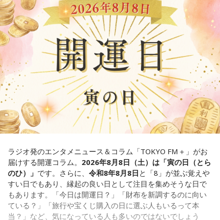
だったかもしれない。だって、普段だったら前向きにいける
この心理テストでわかることは、あなたの「我慢しすぎ・自
次回8月8日（土）の放送は、シンガーソングライター・バー
ところが、何かふと不安になっちゃったりするでしょう。
己主張ニガテ度」です。
チャルYouTuberのぼっちぼろまるさんをゲストに迎えてお届
けします。
例えば、小さいお子さんがいるときって、やっぱり楽しいけ
ダムの水は「溜め込んだ本音や感情」を暗示しています。ダ
れど身体がついていけないときって、ちょっと子育てが憂鬱
ムの何が気になったかで、あなたがなぜ言いたいことを飲み
----------------------------------------------------
になったりする時って出ちゃうじゃないですか。子どもの元
込んでしまうのか……その理由と、我慢の深さがわかります。
この日の放送をradikoタイムフリーで聴く
気な「キャー！」というのも、元気なときには「もう！」と
※放送エリア外の方は、プレミアム会員の登録でご利用いた
いうくらいで済むけれど、頭が痛いときはキツイもんね。そ
【解答】
だけます。
ういうことなんですよね。
----------------------------------------------------
1．こぼれてしまわないか……我慢しすぎ度90％
自分の体力、コンディション。「元気」の「気」は中がお米
限界が気になったあなた。本音をギリギリまで溜め込んでい
＜番組概要＞
（氣）だから、しっかり食べて、元気をつけていってくださ
ませんか。「嫌われるかも」という不安から、言葉を飲み込
番組名：JA全農 COUNTDOWN JAPAN
い。それも、仕事のうちです。
み続けてきたのでは。でも、あなたが少し本音を見せても、
放送エリア：TOKYO FMをはじめとする、JFN全国38局ネッ
大切な人は離れていきません。小さな「イヤ」から、言葉に
ト
ラジオ発のエンタメニュース＆コラム「TOKYO FM＋」がお
してみましょう。
放送日時：毎週土曜 13:00～13:53
パートナーの奥迫協子、パーソナリティの江原啓之
届けする開運コラム。
2026年8月8日（土）は「寅の日（とら
パーソナリティ：遠山大輔（グランジ）、潮紗理菜
のひ）」
です。さらに、
令和8年8月8日
と「8」が並ぶ覚えや
2．こんなに必要なのか……我慢しすぎ度45％
番組Webサイト：
https://www.tfm.co.jp/countdownjapan/
すい日でもあり、縁起の良い日として注目を集めそうな日で
水の価値を気にしたあなた。裏を返せば、自分の意見に「言
番組公式X：
@JA_CDJ
もあります。「今日は開運日？」「財布を新調するのに向い
うほどの価値があるのかな」と、自信を持てずにいるのかも
●江原啓之 今夜の格言
ている？」「旅行や宝くじ購入の日に選ぶ人もいるって本
しれません。しかし、あなたの考えには、ちゃんと意味があ
「フィジカルはスピリチュアルの基本です」
当？」など、気になっている人も多いのではないでしょう