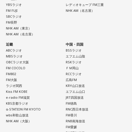
2026年8月8日は、寅の日と先勝が重なる開運日です。さら
YBSラジオ
レディオキューブ FM三重
す。
に、「令和8年8月8日」と「8」が並ぶ覚えやすい日付である
FM FUJI
NHK AM（名古屋）
ことから、縁起を意識する人にとっても印象深い一日となり
SBCラジオ
・財布を新調する、または使い始める
（写真左から）Mrs. GREEN APPLE大森元貴、藤澤涼架、若
そうです。
FM長野
・銀行口座を開設する
NHK AM（東京）
井滉斗
・旅行や帰省、出張へ出発する
NHK AM（名古屋）
一方で、暦は古くから受け継がれてきた考え方の一つであ
・資格の勉強や新しい習い事を始める
り、幸運や成功を約束するものではありません。
近畿
中国・四国
・神社へ参拝する
ABCラジオ
BSSラジオ
・仕事や趣味の新たな目標を立てる
＜番組概要＞
「新しい財布を使い始める」「旅行へ出発する」「新たな目
MBSラジオ
エフエム山陰
番組名：SCHOOL OF LOCK!
標を立てる」など、自分にとって前向きな一歩を踏み出すき
OBCラジオ大阪
RSKラジオ
また、六曜の「先勝」は一般的に
午前中が吉
とされているた
放送日時：月曜～木曜 22:00～23:55／金曜 22:00～22:55
っかけとして、無理のない範囲で暦を取り入れてみるのもよ
FM COCOLO
ＦＭ岡山
め、大切な予定を入れる場合は午前中を選ぶという考え方も
パーソナリティ：アンジー校長（アンジェリーナ1/3・
いでしょう。
FM802
RCCラジオ
あります。
Gacharic Spin）、たんぼ教頭（溝上たんぼ）
FM大阪
広島FM
番組Webサイト：
ラジオ関西
https://www.tfm.co.jp/lock/
KRY山口放送
日々の暮らしを少し前向きにするヒントとして、2026年8月8
なお、これらは古くから伝わる暦の考え方であり、運気の上
Kiss FM KOBE
エフエム山口
番組公式X：
@sol_info
日の「寅の日」を過ごしてみてはいかがでしょうか。
昇や成果を保証するものではありません。自分の予定やライ
e-radio FM滋賀
JRT四国放送
フスタイルに合わせて、無理のない範囲で取り入れるとよい
KBS京都ラジオ
FM徳島
でしょう。
α-STATION FM KYOTO
RNC西日本放送
wbs和歌山放送
FM香川
NHK AM（大阪）
RNB南海放送
■令和8年8月8日の「8」が並ぶ日に注目が集まる理由
FM愛媛