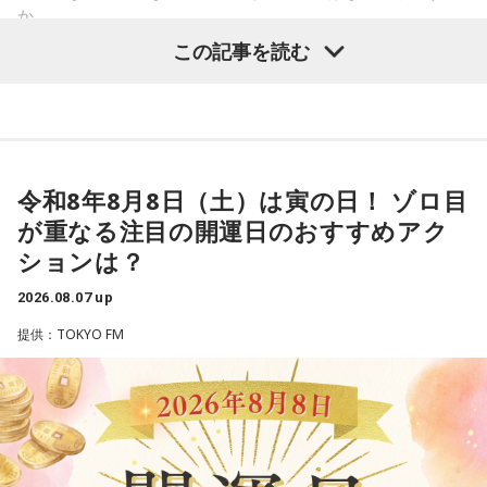
ります。肩の力を抜いて、まずは思ったことを口にする練習
か。
から。
＜番組概要＞
この記事を読む
番組名：Dr.Recella presents 江原啓之 おと語り
寅の日は、古くから金運や旅立ちに縁起が良いとされる吉日
3．壊れる心配はないか……我慢しすぎ度70％
放送日時：TOKYO FM／FM 大阪 毎週日曜 22:00～22:25、エ
の1つです。今回は、
2026年8月8日の開運カレンダー
をもと
ダムが壊れないか気になったあなた。対立することで関係が
フエム山陰 毎週土曜 12:30～12:55
に、寅の日とはどんな日なのか、この日に向いているとされ
壊れるのを恐れ、その場を丸く収めるために本音を飲み込む
出演者：江原啓之、奥迫協子
ることや、財布の新調、宝くじ購入などについて分かりやす
タイプです。ですが、健全なぶつかり合いは、関係をむしろ
番組Webサイト：
https://www.tfm.co.jp/oto/
く紹介します。
深めるもの。意見を伝えることは、わがままではないと考え
てみては。
令和8年8月8日（土）は寅の日！ ゾロ目
が重なる注目の開運日のおすすめアク
4．どうやって放水しているのか……我慢しすぎ度20％
■2026年8月8日はどんな日？
ションは？
上手な出し方を気にしたあなた。本音を出そうという意識は
しっかり持っているので、我慢しすぎは少なめです。ただ、
2026.08.07 up
2026年8月8日（土）・先勝
どう言えば角が立たないかを考えすぎて、タイミングを逃す
・寅の日
提供：TOKYO FM
ことも。完璧を意識しすぎず、素直に伝えてみるのがコツで
・令和8年8月8日のゾロ目
す。
・六曜「先勝」（午前中が吉とされる）
＊
「8」が並ぶことから縁起の良い日というイメージを持つ人も
いますが、暦の上では
寅の日
にあたるのが最大の特徴です。
我慢できるのは、あなたが優しくて、まわりを思いやれる証
拠です。あとは少しだけ、自分の本音も大切にしてあげまし