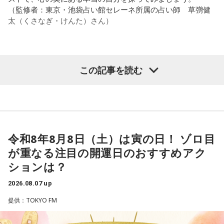
ね？
それは、例えばご病気の方とかはダメだとか、そういう風に
（監修者：東京・池袋占い館セレーネ所属の占い師 草彅健
差別しているわけではなくてね。私達、コンディションが良
太（くさなぎ・けんた）さん）
ほのか：はい。私は「自分自身を分かってみたい」という気
いと心のコンディションも良くなりません？ やっぱり、寝不
持ちで作品を作っていて、もしかしたら皆さんも何かを作る
足のときってちょっとネガティブになっちゃったり、笑顔が
ときって、自分自身を分かってみたいから作るんじゃないか
ちょっと欠けちゃったりね。
なと思って、そういう曲を作りました。
【質問】
この記事を読む
やっぱり、この世に生きている限りは、フィジカルなことっ
山奥の大きなダムを見学しているあなた。
遠山：海ちゃんはどうですか？
てすごく大事なんですよね。だから、よりスピリチュアルを
目の前には、たっぷりと水をたたえた巨大なダムがそびえて
発揮したいと思う場合には、フィジカルをとても大切にする
います。
海：アニメでは、マンガ大好きな女の子が、同人誌とかを売
ということが大事だと思うんですよね。
その景色を眺めていると、あなたはふとあることが気になり
るようなイベントに行って「自分でも描けるんだ！」と思っ
ました。
て、そこから自分で描き始めるんですけど、それが私自身の
――精神力を支えるのは徹底した体調管理であると説く江
さて、あなたが気になったのはどんなことですか？
音楽体験とすごくつながっていて。
令和8年8月8日（土）は寅の日！ ゾロ目
原。さらに、日常生活におけるコンディションづくりの重要
次の中から近いものを1つ選んでください。
が重なる注目の開運日のおすすめアク
性を語ります。
「あ、自分もバンドできるんだ」みたいな、そういうときの
1． 水がこぼれてしまうことはないのか
ションは？
ワクワク感のようなものが、いろんな不安や葛藤を飛び越え
江原：やっぱり、集中力が欠けちゃうしね。だからご飯を食
2． こんなに水は必要なのか
ちゃうみたいな、そういうバイタリティのある曲だなと思い
べて、新しいお家を建てればまたよく寝られたりすると思う
2026.08.07 up
3． ひび割れなど壊れる心配はないか
ます。歌詞は自分と向き合っている部分も結構あるんですけ
けれど、そういう風な自分自身のメンテナンスというか、そ
4． どうやって放水しているのか
ど、音像がかなり爽やかなので、そういうものを飛び越えて
提供：TOKYO FM
れを大事にして、コンディションを常に最高に整えるという
いくような“若さ”をすごく感じました。
ことであれば、もしかしたら悩んでいた時期は体調が不安定
【解説】