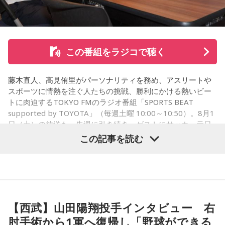
この番組をラジコで聴く
藤木直人、高見侑里がパーソナリティを務め、アスリートや
スポーツに情熱を注ぐ人たちの挑戦、勝利にかける熱いビー
トに肉迫するTOKYO FMのラジオ番組「SPORTS BEAT
supported by TOYOTA」（毎週土曜 10:00～10:50）。8月1
日（土）の放送も、先週に引き続き、ゲストにサッカー元日
本代表の福田正博さんが登場！ 当記事では、「FIFAワールド
この記事を読む
カップ26（以下、W杯）」でブラジルに対する発言が波紋を
呼んだ塩貝健人選手について、福田さんが語った模様を紹介
します。
【西武】山田陽翔投手インタビュー 右
（左から）福田正博さん、藤木直人、高見侑里
肘手術から1軍へ復帰し「野球ができる