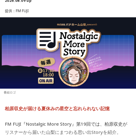
2026.08.09 up
け、ラジオ番組への意気込みや番組の楽しみ方、今後の展開
【2位】蠍座（さそり座）
ラッキーなことが起こりそう。周りからの評価も上がって、
提供：FM FUJI
などをたっぷりトークします。
【新番組概要】
充実感を覚えるようです。努力などが認められると、心も落
■番組名： 『めちゃめちゃカリスマなラジオ』
ち着いて穏やかになれることでしょう。交友関係も好調なの
■『カリスマ』作品概要
■放送日時： 2026年秋 ※放送日時詳細は後日発表
で、良い縁ができるかも。
■出演： 小野友樹、山中真尋、福原かつみ、細田健太、日向
原作：Dazed CO.,LTD.
【3位】魚座（うお座）
朔公、大河元気、橋詰知久
心の中にあった、わだかまりを解消できるようです。ほっと
松原 秀
■メールアドレス： charisma@joqr.net
できると、自分らしく活動できることでしょう。恋愛に対し
音楽製作：EVIL LINE RECORDS
■番組ハッシュタグ： #カリラジ
ても前向きになれそう。情熱的な相手を通して自分自身も成
キャラクターデザイン：えびも
長できるようです。
■QloveR番組ページ： https://qlover.jp/charisma ※月額
アートディレクション：BALCOLONY.
660円（税込）
【4位】乙女座（おとめ座）
■番組告知映像： https://youtu.be/fjp-_Nw_6AQ
思い切りの良さを大事にしてみましょう。出かけるときは、
『カリスマ』は、音楽原作キャラクターラッププロジェクト
番組ロゴ
普段よりもオシャレをすると良いでしょう。モチベーション
『ヒプノシスマイク –Division Rap Battle-』の開発、運営を
が上がって、何でも上手くできそう。無難な色よりも、挑戦
手掛けるEVIL LINE RECORDSと株式会社Dazedが手掛ける二
柏原収史が届ける夏休みの星空と忘れられない記憶
的な色を選んでみて。
次元キャラクターコンテンツ。
【5位】山羊座（やぎ座）
FM FUJI『Nostalgic More Story』第19回では、柏原収史が
今日は、少し距離を感じていた人と意気投合するなど、心が
【イントロダクション】
リスナーから届いた山梨にまつわる思い出Storyを紹介。