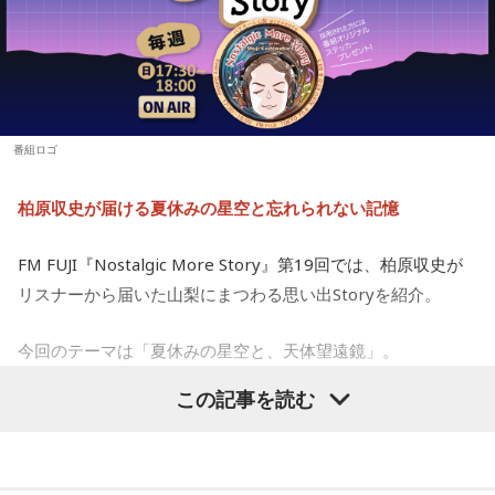
遠鏡を買ってもらったから、夏休みに泊まりにおいでよ」と
■出演： 小野友樹、山中真尋、福原かつみ、細田健太、日向
誘われたことが、大切な記憶として残っているそうです。
朔公、大河元気、橋詰知久
【9位】牡羊座（おひつじ座）
他者に期待しすぎず、何かやってくれたことに対して喜べる
■メールアドレス： charisma@joqr.net
と上手くいきそう。自分の心のあり方や時間の使い方を見直
友人たちと夜更かしをしながら、大きな天体望遠鏡で眺めた
■番組ハッシュタグ： #カリラジ
してみて。仕事場などの掃除をすれば集中力がアップできる
星空。
■QloveR番組ページ： https://qlover.jp/charisma ※月額
ようです。
番組ロゴ
660円（税込）
「あれが北斗七星」「あっちが○○座だよ」と目を輝かせなが
【10位】双子座（ふたご座）
■番組告知映像： https://youtu.be/fjp-_Nw_6AQ
柏原収史が届ける夏休みの星空と忘れられない記憶
ら星について話すK君の姿は、今でも忘れられない光景だと語
映画や音楽など、芸術表現に触れると心が癒されていくよう
です。美を感じられると、トゲトゲした気持ちも丸くなりそ
られました。
う。今日は、日ごろからお世話になっている人や大切な人と
FM FUJI『Nostalgic More Story』第19回では、柏原収史が
の時間を大切にしてみて。
リスナーから届いた山梨にまつわる思い出Storyを紹介。
スマホがない時代だからこそ残った景色
【11位】射手座（いて座）
今回のテーマは「夏休みの星空と、天体望遠鏡」。
その後、K君のお父さんに連れて行ってもらった清里で見た星
いろいろ気になってくるようなので、「無」になれるような
空。
時間を作りましょう。ちょっと手抜きをしたり、昼寝をして
この記事を読む
子どもの頃に見上げた夜空、友達と過ごした時間、そして大
みたり。頑張りすぎないことも大切なようです。家族や友人
との他愛のない会話を楽しむのもアリ。
人になった今だからこそ感じる懐かしさ。誰もが持つ“あの日
当時はスマホもなく、写真を撮ることもできませんでした。
の記憶”に寄り添う放送回となりました。
【12位】水瓶座（みずがめ座）
それでも、みんなで「わぁ、綺麗だね」と言いながら同じ空