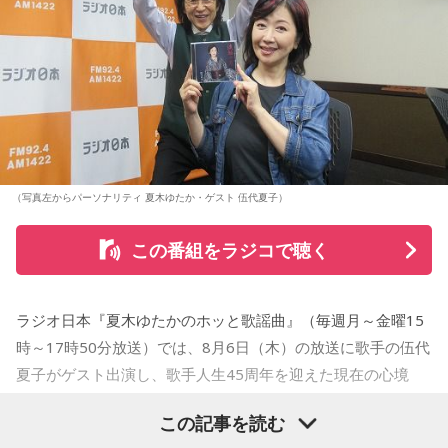
さらに、趣味についてもトークを展開。愛犬と過ごす時間を
増やすために驚くべきあるものを購入したと言う。さて何を
購入したのか…？ 詳しくはradikoタイムフリーで！
（写真左からパーソナリティ 夏木ゆたか・ゲスト 伍代夏子）
この番組をラジコで聴く
ラジオ日本『夏木ゆたかのホッと歌謡曲』（毎週月～金曜15
時～17時50分放送）では、8月6日（木）の放送に歌手の伍代
夏子がゲスト出演し、歌手人生45周年を迎えた現在の心境
や、デビュー当時の苦労について語った。
この記事を読む