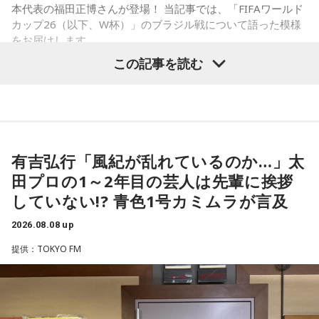
ラジルが1点負けていたときに、前に出てくるエネルギーって
本代表の福田正博さんが登場！ 当記事では、「FIFAワールド
すごいんです。それを食い止めたり、押し返したりするため
カップ26（以下、W杯）」のブラジル戦について語った模様
には、前半よりもエネルギーをもっと使わなきゃいけないけ
をお届けします。
れども、ブラジルのものすごい勢いにのまれてしまった。た
この記事を読む
だ、これは日本だけではなく、アルゼンチンと対戦したイン
グランドもそういう展開になったんですよ。サッカーってそ
福田正博さん
ういうスポーツなんですよね。
つまり、ベンチから何か言っても（すぐに戦術を）変えられ
1966年生まれの福田正博さんは、日本人初のJリーグ得点王に
るほど簡単なスポーツではないんです。なぜならば、相手が
輝き、Jリーグ通算228試合出場93得点を挙げ、日本代表では
有吉弘行「風紀が乱れているのか…」太
それに対してまた変化をしてくるから。だから“個”の力を高め
45試合出場で9ゴールを記録するなど活躍を見せ、1993年に
田プロの1～2年目の芸人は先輩に挨拶
て、時間をつくれる選手が重要になってくるということです
はW杯アジア地区最終予選にも出場しました。2002年に現役
ね。
していない!? 青色1号カミムラが言及
を引退した後は、サッカー解説者としてメディアでの活動の
ほか、講演会やサッカー教室をおこなうなど、自身の経験を
2026.08.08 up
◆世界で戦うために必要な“個”の力
活かしながら幅広く活動しています。
提供：TOKYO FM
藤木：今回、日本代表はケガ人が続出しましたが、それでも
◆福田正博がW杯ブラジル戦を総括
あの戦いができたというのは、選手層も相当厚くなったとい
うことでしょうか？
藤木：ブラジル戦で、前半は佐野海舟選手の素晴らしいイン
ターセプトからのゴールがありましたし、前半の終了間際に