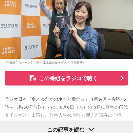
（写真左からパーソナリティ 夏木ゆたか・ゲスト 伍代夏子）
この番組をラジコで聴く
ラジオ日本『夏木ゆたかのホッと歌謡曲』（毎週月～金曜15
時～17時50分放送）では、8月6日（木）の放送に歌手の伍代
夏子がゲスト出演し、歌手人生45周年を迎えた現在の心境
や、デビュー当時の苦労について語った。
この記事を読む