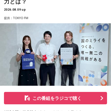
り、海に行ったり、お花見をしたり、蛍を見に行ったりと、
力とは？
楽しい時間を過ごしていました。
2026.08.09 up
男性との繋がりが日常になっていた今年の3月末に、男性から
提供：TOKYO FM
突然、「プライベートで話がある」とLINEで言われました。
朝イチに職場で話を聞くと、彼は20年近く交際している彼女
がいて、入籍すると言われました。突然すぎてビックリし
て、その場はおめでとうございますと伝えましたが、時間が
経つにつれ、喪失感や絶望感、彼からの裏切りのような気持
ちがわきあがり、仕事中に男性を呼び出し、私や彼女に不誠
実ではないかと責めました。今後、プライベートな話はしな
いと告げ、今は仕事上の話しかしておらず、職場の雰囲気は
悪くなり、お互い、居心地が悪くなっています。
私は仕事上でも、プライベートでも、その男性を信頼してい
て、また、日常のLINEでも、男性は独身生活をアピールする
ような内容を送ってきていました。私は隣に大切な彼女がい
ることなんて想像もしていませんでした。私はどうやって前
この番組をラジコで聴く
を向けば良いか、そして、このまま暗い雰囲気のまま仕事を
すべきか、悩んでいます。アドバイスをいただきたいです。