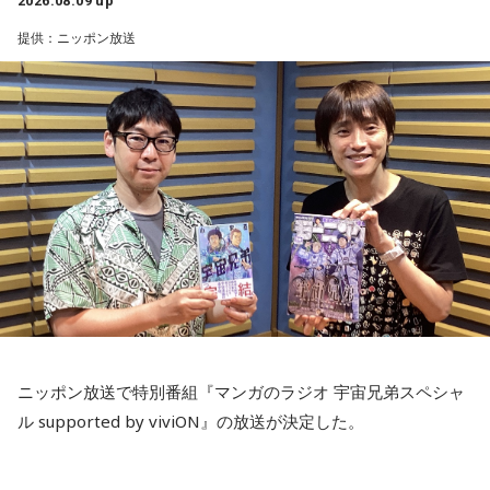
2026.08.09 up
便利になった今だからこそ、ただ景色を眺める時間の大切さ
提供：ニッポン放送
を感じるエピソードです。
小山宙哉をゲストに迎える特別番組『マンガのラジオ 宇宙兄
弟スペシャル supported by viviON』は8月16日（日）19時
山梨の風景とともに蘇る夏の記憶
から放送。放送後には、地上波本編で未公開の音源を含むデ
ィレクターズカット版のポッドキャスト配信も予定してい
『Nostalgic More Story』では、山梨にまつわる風景や、大
る。
切な人との思い出を紹介しています。
【小山宙哉プロフィール】
今回の放送では、夏の夜空をきっかけに、子どもの頃の純粋
1978年生 京都府出身 京都市立銅駝美術工芸高等学校（現：
な感動や、時間が経っても色あせない記憶が届けられまし
京都市立美術工芸高等学校）、大阪市立デザイン教育研究所
た。
卒業。デザイン会社勤務を経て、「モーニング」に持ち込み
をした『ジジジイ』で第14回MANGA OPEN審査委員賞（わ
放送で紹介されたStoryの続きをぜひradikoのタイムフリーで
たせせいぞう賞）受賞。『劇団JET’S』で第15回MANGA
お楽しみください。
ニッポン放送で特別番組『マンガのラジオ 宇宙兄弟スペシャ
OPEN大賞受賞。2006年『ハルジャン』『ジジジイ-GGG-』
ル supported by viviON』の放送が決定した。
を連載。
2007年12月、初の週刊連載作品『宇宙兄弟』連載開始。同作