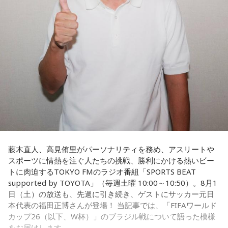
さらに、趣味についてもトークを展開。愛犬と過ごす時間を
増やすために驚くべきあるものを購入したと言う。さて何を
購入したのか…？ 詳しくはradikoタイムフリーで！
藤木直人、高見侑里がパーソナリティを務め、アスリートや
スポーツに情熱を注ぐ人たちの挑戦、勝利にかける熱いビー
トに肉迫するTOKYO FMのラジオ番組「SPORTS BEAT
supported by TOYOTA」（毎週土曜 10:00～10:50）。8月1
日（土）の放送も、先週に引き続き、ゲストにサッカー元日
本代表の福田正博さんが登場！ 当記事では、「FIFAワールド
カップ26（以下、W杯）」のブラジル戦について語った模様
をお届けします。