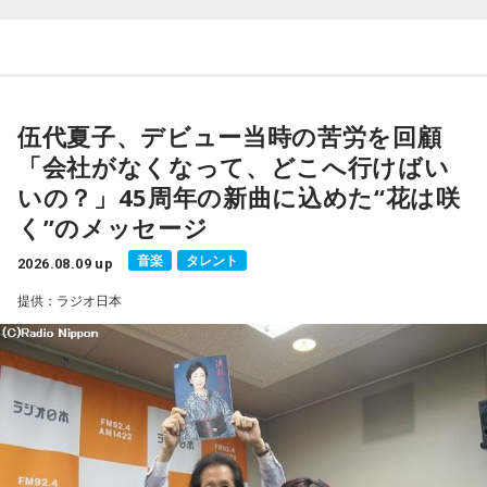
番組では、前作「しゃんしゃん牡丹」の制作秘話を紹介。伍
代さんは、曲を受け取ると映像や物語が自然と頭に浮かび、
「こんな女性像を描きたい」「琴や三味線を取り入れたい」
など、自らイメージを提案しながら作品づくりに参加してい
伍代夏子、デビュー当時の苦労を回顧
ることを明かした。また、歌手はレコーディングを終えた
「会社がなくなって、どこへ行けばい
後、自分自身が“演出家”となって楽曲を育てていく仕事でもあ
いの？」45周年の新曲に込めた“花は咲
ると語り、長年培ってきた表現者としての思いを語った。
く”のメッセージ
一方で、デビュー当時は決して順風満帆ではなかった。デビ
音楽
タレント
2026.08.09 up
ューから間もなく所属レコード会社がなくなり、「どこへ行
提供：ラジオ日本
けばいいの？」と途方に暮れたことや、芸名を何度も変えな
がら挑戦を続けてきた日々を振り返る。それでも諦めずに歌
い続けた経験が、45周年記念シングル「露天の花」に込めた
「どんな環境でも花は咲く」「その場所で咲く花がある」と
いうメッセージにつながっていると話した。人生は何度でも
立ち上がれるという応援歌は、自身の歩みそのものでもある
という。