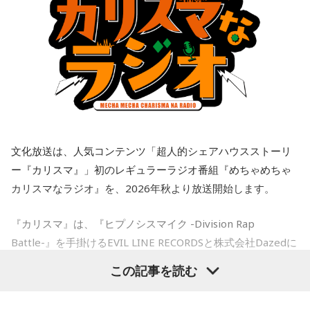
経つにつれ、喪失感や絶望感、彼からの裏切りのような気持
ケートでは、職員の約7割が「今の職場は働きやすい」と回答
ちがわきあがり、仕事中に男性を呼び出し、私や彼女に不誠
しており、ライフステージに応じて働き方を選べる環境が整
●江原啓之 今夜の格言
実ではないかと責めました。今後、プライベートな話はしな
えられています。
「お掃除は、心も清め、パワーも増します」
いと告げ、今は仕事上の話しかしておらず、職場の雰囲気は
悪くなり、お互い、居心地が悪くなっています。
さらに、平野さんは成長できる環境があるのも大きな魅力だ
＜番組概要＞
とし、「研修制度も充実していますし、若いうちからいろい
番組名：Dr.Recella presents 江原啓之 おと語り
私は仕事上でも、プライベートでも、その男性を信頼してい
ろな仕事を経験できるように、キャリア形成のサポートもお
放送日時：TOKYO FM／FM 大阪 毎週日曜 22:00～22:25、エ
て、また、日常のLINEでも、男性は独身生活をアピールする
こなっています。例えば、外国の大学院に留学できる制度が
フエム山陰 毎週土曜 12:30～12:55
ような内容を送ってきていました。私は隣に大切な彼女がい
あり、2025年度は140名が新たに海外留学しました。世界の
出演者：江原啓之、奥迫協子
ることなんて想像もしていませんでした。私はどうやって前
動きがますます身近になる今、海外で学んだ経験や視野は、
番組Webサイト：
http://www.tfm.co.jp/oto/
文化放送は、人気コンテンツ「超人的シェアハウスストーリ
を向けば良いか、そして、このまま暗い雰囲気のまま仕事を
日本の行政にも欠かせません。だからこそ、人材への投資は
すべきか、悩んでいます。アドバイスをいただきたいです。
ー『カリスマ』」初のレギュラーラジオ番組『めちゃめちゃ
しっかり続けています」と強調します。
カリスマなラジオ』を、2026年秋より放送開始します。
＜江原からの回答＞
◆「国のミライ」を伝える新たな挑戦
『カリスマ』は、『ヒプノシスマイク -Division Rap
――あまりにも身勝手な男性の振る舞いに、番組パートナー
続いて、人事院が現在力を入れている公務ブランディング
Battle-』を手掛けるEVIL LINE RECORDSと株式会社Dazedに
の奥迫は「そういう方と結婚しなくて良かったんじゃないか
「府省横断チーム」について伺います。2025年7月に立ち上
なと思いました。お嫁さんの立場になっても相談者さんの立
よるキャラクターコンテンツ。YouTubeドラマを中心に、音
がったこの取り組みについて、平野さんは、「各府省の中
この記事を読む
場になっても、どちらにも不誠実な方です。今後もこういう
楽、ライブ、イベントなど様々な展開を続け、2027年1月に
堅・若手職員100人以上が集まり、国家公務員の仕事の魅力
ことが続くことを考えたら、本当に結婚されなくて良かった
の発信を進めています」と説明します。
は待望のTVアニメ放送も決定しています。YouTube累計再生
です！」と断言。江原もこれに100％同意しました。