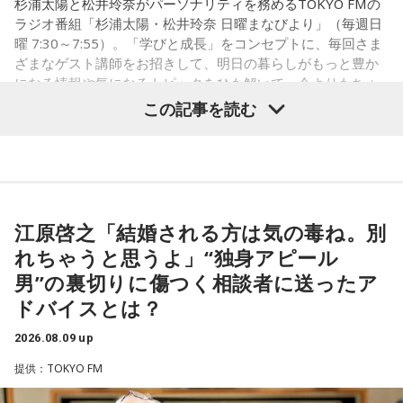
杉浦太陽と松井玲奈がパーソナリティを務めるTOKYO FMの
＜江原からの回答＞
ラジオ番組「杉浦太陽・松井玲奈 日曜まなびより」（毎週日
曜 7:30～7:55）。「学びと成長」をコンセプトに、毎回さま
――あまりにも身勝手な男性の振る舞いに、番組パートナー
ざまなゲスト講師をお招きして、明日の暮らしがもっと豊か
の奥迫は「そういう方と結婚しなくて良かったんじゃないか
になる情報や気になるトピックをひも解いて、今よりもちょ
なと思いました。お嫁さんの立場になっても相談者さんの立
っと成長することを目指す番組です。
この記事を読む
場になっても、どちらにも不誠実な方です。今後もこういう
ことが続くことを考えたら、本当に結婚されなくて良かった
8月9日（日）の放送テーマは、「国のミライをつくる！ 国家
です！」と断言。江原もこれに100％同意しました。
公務員のリアル」。人事院 人材確保対策室の平野貴也（ひら
の・たかや）さんから、国家公務員の仕事内容や人材採用の
江原：仰る通りですよね。私もそう思う。っていうか、「と
新たな取り組みについて話を伺いました。
てもひょうきんな方で……」じゃなくて、チャラチャラしたア
江原啓之「結婚される方は気の毒ね。別
ホですよ、こんなの。早く分かって良かったじゃない。
れちゃうと思うよ」“独身アピール
奥迫：良かったです。私もそう思います。
（左から）松井玲奈、平野貴也さん、杉浦太陽
男”の裏切りに傷つく相談者に送ったア
ドバイスとは？
江原：ねえ。そんな男を見抜けなかった自分を恥じるべき。
それでいて仰るように、結婚される彼女も気の毒ですね。
2026.08.09 up
◆国民の暮らしを支える国家公務員の仕事
奥迫：そうなんですよ。こういうことってなかなか……本当に
提供：TOKYO FM
私たちが当たり前のように利用している制度や行政サービス
嫌ですね。