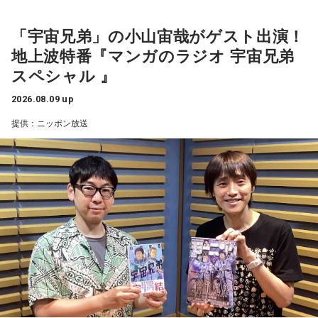
増やすより、減らすことを意識してみましょう。食事も腹八
天体望遠鏡で見た夏の夜空
を見上げた時間は、今も鮮明な思い出として残っています。
分目にすると良いでしょう。何だかイライラするときは、良
「宇宙兄弟」の小山宙哉がゲスト出演！
質な水を飲んで深呼吸すると、リラックスできそう。穏やか
地上波特番『マンガのラジオ 宇宙兄弟
な音楽を聞くのもおすすめ。
今回紹介されたのは、ラジオネーム「雪見だいふく」さんか
柏原収史も、友達の家に泊まり、夜更かしをしながら星空を
スペシャル 』
ら届いたStory。
見るという夏休みならではの体験に触れながら、「記憶に焼
【今日の一言メッセージ】
きつく景色」について語りました。
立秋が過ぎ、今日はお盆休み中の方も多い時期。13日の新月
2026.08.09 up
子どもの頃、甲府市愛宕町にある県立科学館へ通い、プラネ
に向けて「自分らしさ」を開花させる時です。今日がお仕事
提供：ニッポン放送
タリウムを見ることを楽しみにしていたという思い出から始
便利になった今だからこそ、ただ景色を眺める時間の大切さ
でもお休みでも「心地いいこと」を一つ選択して。自分に正
直になる時間が、今週の波に乗る秘訣ですよ。
まります。
を感じるエピソードです。
■監修者プロフィール：桜羽結万(さくらば・ゆま)
小学4年生の頃、隣の席だった友人K君から「誕生日に天体望
山梨の風景とともに蘇る夏の記憶
池袋占い館セレーネ所属。占い師を母に持ち、占い歴約20
遠鏡を買ってもらったから、夏休みに泊まりにおいでよ」と
年。野村證券・パーソルキャリアでの勤務を経て占い師とし
『Nostalgic More Story』では、山梨にまつわる風景や、大
誘われたことが、大切な記憶として残っているそうです。
て独立。2024年にはスキルシェアサイト「ココナラ」にて結
切な人との思い出を紹介しています。
婚分野ランキング1位・仕事分野2位を獲得。現在はSATORI電
話占いを始め、年間1000名を鑑定している。
友人たちと夜更かしをしながら、大きな天体望遠鏡で眺めた
Webサイト：
https://selene-uranai.com/
今回の放送では、夏の夜空をきっかけに、子どもの頃の純粋
星空。
オンライン占いセレーネ：
https://online-uranai.jp/
な感動や、時間が経っても色あせない記憶が届けられまし
「あれが北斗七星」「あっちが○○座だよ」と目を輝かせなが
た。