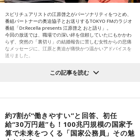
スピリチュアリストの江原啓之がパーソナリティをつとめ、
番組パートナーの奥迫協子とお送りするTOKYO FMのラジオ
番組「Dr.Recella presents 江原啓之 おと語り」。
今回の放送では、職場での深い絆を信頼していたにもかかわ
らず、突然の「裏切り」の結婚報告に苦しむ女性からの悲痛
なメッセージに、江原と奥迫が痛快かつ温かいアドバイスを
送りました。
この記事を読む
パーソナリティの江原啓之
＜リスナーからの質問＞
私はある男性と4年前に職場で出会いました。男性は私の1つ
約7割が“働きやすい”と回答、初任
上で、高校教師です。とてもひょうきんな方で、話している
給“30万円超”も！100兆円規模の国家予
と楽しくて、すぐに仲良くなりました。ただ、男女関係はな
算で未来をつくる「国家公務員」その魅
く、3年半以上、毎日LINEをしたり、仕事後にご飯に行った