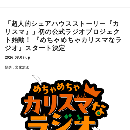
数は約1.8億回を記録し、新曲公開や周年企画では関連ワード
府省横断チームでは、まず「国家公務員の仕事にはどんな魅
江原：仰る通りですよね。私もそう思う。っていうか、「と
がたびたびXトレンド入りするなど、高い熱量を持つファンコ
力があるのか」というテーマで話し合い、ときには学生とも
てもひょうきんな方で……」じゃなくて、チャラチャラしたア
ミュニティを形成しています。
意見交換しながら、発信の仕方を考えていきました。そし
「超人的シェアハウスストーリー『カ
ホですよ、こんなの。早く分かって良かったじゃない。
て、その思いを1つの言葉に込めたブランドメッセージ「国の
リスマ』」初の公式ラジオプロジェク
ミライをつくる、唯一無二の挑戦がある」を策定しました。
このたび、本日8月9日（日）にTACHIKAWA STAGE
奥迫：良かったです。私もそう思います。
ト始動！ 『めちゃめちゃカリスマなラ
GARDENで開催された3DCG LIVE「凡人社プレゼンツ カリス
それとあわせて「6つの種」と呼ぶサブメッセージも発表され
ジオ』スタート決定
江原：ねえ。そんな男を見抜けなかった自分を恥じるべき。
マハウスツアー 2026夏」DAY2夜公演にて、レギュラーラジ
ています。平野さんは、その1つとして『主語は「日本」対象
それでいて仰るように、結婚される彼女も気の毒ですね。
オ番組『めちゃめちゃカリスマなラジオ』をスタートするこ
は「国民」日本まるごと、自分ごと』を紹介し、「国家公務
2026.08.09 up
員の仕事は100兆円を超える国家予算のもとに、未来に向け
とを発表しました。ラジオ番組には、『カリスマ』のキャラ
提供：文化放送
奥迫：そうなんですよ。こういうことってなかなか……本当に
て一手を打つ、そんなスケールの大きな仕事です。目立つ仕
クターを演じる小野友樹、山中真尋、福原かつみ、細田健
嫌ですね。
事ではない場合もありますが、『自らの手で社会を変える』
太、日向朔公、大河元気、橋詰知久による“七人のカリスマ声
『国民のためを真剣に考える』『国民全員が対象の範囲であ
江原：私はね、他にも（同じようなことをされている女性
優”が出演。毎回2名程度の組み合わせによる輪番制で、作品
る』。そんな“静かな熱”を持って働いている人が多いです。こ
が）いると思う。
の世界観やキャラクターの魅力を活かした投稿コーナー、楽
のサブメッセージには、そうした思いが込められていると思
っています」と語ります。
曲企画などを展開し、『カリスマ』ならではのラジオをお届
奥迫：なるほど！
けします。
そして、最後に国家公務員の仕事について、「誰かの日常を
江原：うん。もう、色んなところを物色して、（49歳）にも
守ることでもあり、日本の未来に種をまく、非常にスケール
なって何かチャラチャラと「俺様はモテるな～」なんて（勘
■『めちゃめちゃカリスマなラジオ』番組公式チャンネルが
の大きなことでもあります。目立たなくても、時間がかかっ