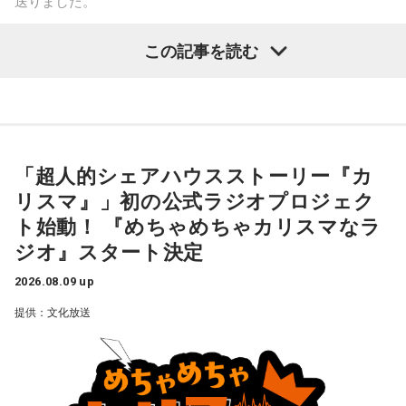
送りました。
◆改革が進む国家公務員の働き方
ね、蕎麦屋さんで（笑）。それで良いと思う。
この記事を読む
また“国家公務員になるのもハードルが高い”といった印象を持
奥迫：良いですね。すっきりします！
パーソナリティの江原啓之
つ人も少なくありませんが、平野さんは「人事院では多様な
人材に公務に入っていただきたいと考え、教養区分という判
江原：これ以上、こんな男と関わっていたら自分が腐る。だ
断力や思考力、人柄重視の区分を設けるなど、採用試験の改
から、いじめてやろうとか、何か考えたくもなるだろうけれ
革もおこなっています」と解説します。
ど、自分が腐るから。
＜リスナーからの質問＞
私はある男性と4年前に職場で出会いました。男性は私の1つ
「超人的シェアハウスストーリー『カ
一方、公務員というと比較的文系の仕事が多いものの、国土
奥迫：その時間がもったいないですから。
上で、高校教師です。とてもひょうきんな方で、話している
交通省など理系の方が活躍できるフィールドも多くありま
リスマ』」初の公式ラジオプロジェク
と楽しくて、すぐに仲良くなりました。ただ、男女関係はな
す。しかし、国家公務員採用試験では、一部の技術系区分
江原：もったいない！ それで絶対、他でもやってるから。
ト始動！ 『めちゃめちゃカリスマなラ
く、3年半以上、毎日LINEをしたり、仕事後にご飯に行った
で、各府省が採用したい理系人材数を十分に確保できておら
LINEとかで。チャラチャラした男ですよ、こいつは。だけ
り、海に行ったり、お花見をしたり、蛍を見に行ったりと、
ジオ』スタート決定
ず、それが課題となっているそうです。
ど、その結婚される方は気の毒ね。別れちゃうと思うよ、20
楽しい時間を過ごしていました。
年も付き合っておいてそんなことしているんだから。いや
2026.08.09 up
近年は働き方改革も進んでおり、フレックスタイム制やテレ
ぁ、良かった、良かった。おめでとうございます！
男性との繋がりが日常になっていた今年の3月末に、男性から
提供：文化放送
ワークを活用した柔軟な勤務が可能になっています。さら
突然、「プライベートで話がある」とLINEで言われました。
に、男性の育児休業取得率は8割を超え、育児と仕事を両立す
朝イチに職場で話を聞くと、彼は20年近く交際している彼女
る職員も増加しています。初任給についても民間企業の給与
がいて、入籍すると言われました。突然すぎてビックリし
パートナーの奥迫協子、パーソナリティの江原啓之
水準を踏まえて改善されており、大卒で30万円を超えるケー
て、その場はおめでとうございますと伝えましたが、時間が
スもあります。実際、国家公務員の働き方改革に関するアン