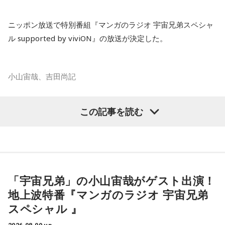
ら星について話すK君の姿は、今でも忘れられない光景だと語
放送で紹介されたStoryの続きをぜひradikoのタイムフリーで
られました。
ニッポン放送で特別番組『マンガのラジオ 宇宙兄弟スペシャ
お楽しみください。
ル supported by viviON』の放送が決定した。
スマホがない時代だからこそ残った景色
その後、K君のお父さんに連れて行ってもらった清里で見た星
小山宙哉、吉田尚記
空。
マンガ大賞の発起人にも名を連ねる吉田尚記アナウンサーが
この記事を読む
当時はスマホもなく、写真を撮ることもできませんでした。
パーソナリティを務め、漫画にまつわるゲストを迎えるポッ
ドキャスト番組『マンガのラジオ supported by viviON』
それでも、みんなで「わぁ、綺麗だね」と言いながら同じ空
（毎週日曜 18時頃配信）の地上波特別番組で、 「宇宙兄弟」
を見上げた時間は、今も鮮明な思い出として残っています。
の漫画家・小山宙哉がゲスト出演する。
「宇宙兄弟」の小山宙哉がゲスト出演！
柏原収史も、友達の家に泊まり、夜更かしをしながら星空を
18年に及ぶ「宇宙兄弟」の連載完結のタイミングでの出演と
地上波特番『マンガのラジオ 宇宙兄弟
見るという夏休みならではの体験に触れながら、「記憶に焼
なり、「宇宙兄弟」誕生のエピソードや「キャラクターに出
スペシャル 』
きつく景色」について語りました。
会う」というキャラクター造形について、ストーリーの発想
と科学的裏付けについて等、様々な話を伺っていく。