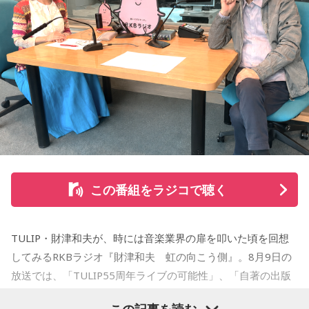
る。
【小山宙哉プロフィール】
1978年生 京都府出身 京都市立銅駝美術工芸高等学校（現：
京都市立美術工芸高等学校）、大阪市立デザイン教育研究所
卒業。デザイン会社勤務を経て、「モーニング」に持ち込み
をした『ジジジイ』で第14回MANGA OPEN審査委員賞（わ
たせせいぞう賞）受賞。『劇団JET’S』で第15回MANGA
OPEN大賞受賞。2006年『ハルジャン』『ジジジイ-GGG-』
を連載。
この番組をラジコで聴く
2007年12月、初の週刊連載作品『宇宙兄弟』連載開始。同作
で2010年 第56回小学館漫画賞一般向け部門、2011年 第35回
TULIP・財津和夫が、時には音楽業界の扉を叩いた頃を回想
講談社漫画賞一般部門、2014年 手塚治虫文化賞読者賞を受
してみるRKBラジオ『財津和夫 虹の向こう側』。8月9日の
賞。TVアニメ、実写映画等、多くのメディアミックスを果た
放送では、「TULIP55周年ライブの可能性」、「自著の出版
す大ヒット作品となり2026年6月完結。
記念イベントの裏話」、「デビュー時の音楽業界」、といっ
この記事を読む