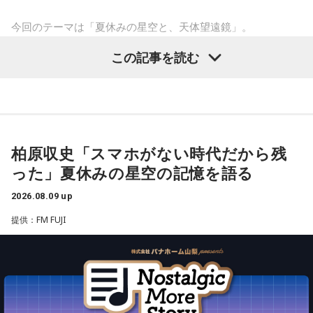
温かくなる出来事が起こりそう。一対一で相手とじっくり向
ここはカリスマハウス。今日もカリスマな彼らは己の中のカ
き合ってみると、自分と似ている部分も見つかることでしょ
リスマ性を日々見つめている。
今回のテーマは「夏休みの星空と、天体望遠鏡」。
う。
この記事を読む
が、彼らはまだ『真のカリスマ』には辿り着けていないと言
子どもの頃に見上げた夜空、友達と過ごした時間、そして大
【6位】牡牛座（おうし座）
マッサージなどをして身体をほぐしましょう。停滞していた
える。故にこうしてカリスマどうしで身を寄せあい、日々カ
人になった今だからこそ感じる懐かしさ。誰もが持つ“あの日
ものが動きだして、自分がやるべきことが見えてくるようで
リスマ性を育み、さらなる高みを目指すいわば仮住まいの状
の記憶”に寄り添う放送回となりました。
す。無理をしていたものがあれば手放すようにしましょう。
態。世間には嘲笑する者もいるだろう。が、カリスマな彼ら
想いに正直になってみて。
天体望遠鏡で見た夏の夜空
にはノーダメージ。むしろそういった逆境を糧にさらなるカ
柏原収史「スマホがない時代だから残
リスマを生成し、見事な『カリスマチャージ』を蓄積させて
【7位】天秤座（てんびん座）
った」夏休みの星空の記憶を語る
今回紹介されたのは、ラジオネーム「雪見だいふく」さんか
慌ただしい一日になりそうですが、忙しいほど輝けそう。汗
いく。チャージの先にあるものとは……!?
を流して働いていると自信が持てるようです。仲間といろい
ら届いたStory。
2026.08.09 up
ろな会話をするようですが、お互いの人柄を深く理解できる
凡人にはよくわからないと思いますが
ことでしょう。
提供：FM FUJI
子どもの頃、甲府市愛宕町にある県立科学館へ通い、プラネ
これはカリスマたちの物語です。
タリウムを見ることを楽しみにしていたという思い出から始
【8位】獅子座（しし座）
まります。
目標やゴールを決めて、そこまでの道のりを計画していくと
【新番組概要】
◎。冷静に判断し行動できると、自分が求めているものに近
■番組名： 『めちゃめちゃカリスマなラジオ』
づけるようです。先輩などの話に耳を傾けるのも良いでしょ
小学4年生の頃、隣の席だった友人K君から「誕生日に天体望
■放送日時： 2026年秋 ※放送日時詳細は後日発表
う。