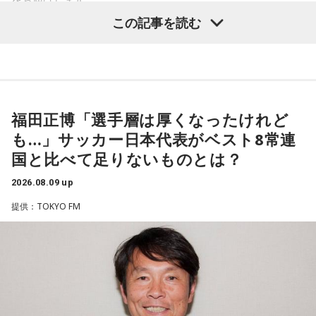
この記事を読む
福田正博さん
1966年生まれの福田正博さんは、日本人初のJリーグ得点王に
輝き、Jリーグ通算228試合出場93得点を挙げ、日本代表では
福田正博「選手層は厚くなったけれど
45試合出場で9ゴールを記録するなど活躍を見せ、1993年に
も…」サッカー日本代表がベスト8常連
はW杯アジア地区最終予選にも出場しました。2002年に現役
国と比べて足りないものとは？
を引退した後は、サッカー解説者としてメディアでの活動の
ほか、講演会やサッカー教室をおこなうなど、自身の経験を
2026.08.09 up
活かしながら幅広く活動しています。
提供：TOKYO FM
◆福田正博がW杯ブラジル戦を総括
藤木：ブラジル戦で、前半は佐野海舟選手の素晴らしいイン
ターセプトからのゴールがありましたし、前半の終了間際に
は日本がボールを持つ時間もありました。しかし、後半に入
ってからブラジルが戦略を変えてきて、日本が一方的に押し
込まれてしまった。試合のなかで具体的な戦術が打ち出せな