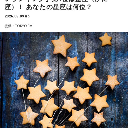
このたび、本日8月9日（日）にTACHIKAWA STAGE
『めちゃめちゃカリスマなラジオ』の放送開始を記念し、8月
座）！ あなたの星座は何位？
奥迫：その時間がもったいないですから。
GARDENで開催された3DCG LIVE「凡人社プレゼンツ カリス
----------------------------------------------------
14日（金）午後8時よりQloveR会員限定生配信を実施しま
マハウスツアー 2026夏」DAY2夜公演にて、レギュラーラジ
この日の放送をradikoタイムフリーで聴く
2026.08.09 up
江原：もったいない！ それで絶対、他でもやってるから。
す。記念すべき初回生配信には、山中真尋（草薙理解役）、
※放送エリア外の方は、プレミアム会員の登録でご利用いた
オ番組『めちゃめちゃカリスマなラジオ』をスタートするこ
LINEとかで。チャラチャラした男ですよ、こいつは。だけ
提供：TOKYO FM
福原かつみ（本橋依央利役）が出演。番組スタートに先駆
だけます。
ど、その結婚される方は気の毒ね。別れちゃうと思うよ、20
とを発表しました。ラジオ番組には、『カリスマ』のキャラ
----------------------------------------------------
け、ラジオ番組への意気込みや番組の楽しみ方、今後の展開
年も付き合っておいてそんなことしているんだから。いや
クターを演じる小野友樹、山中真尋、福原かつみ、細田健
などをたっぷりトークします。
ぁ、良かった、良かった。おめでとうございます！
太、日向朔公、大河元気、橋詰知久による“七人のカリスマ声
＜番組概要＞
番組名：杉浦太陽・松井玲奈 日曜まなびより
優”が出演。毎回2名程度の組み合わせによる輪番制で、作品
■『カリスマ』作品概要
放送日時：毎週日曜 7:30～7:55
の世界観やキャラクターの魅力を活かした投稿コーナー、楽
パートナーの奥迫協子、パーソナリティの江原啓之
パーソナリティ：杉浦太陽、松井玲奈
曲企画などを展開し、『カリスマ』ならではのラジオをお届
原作：Dazed CO.,LTD.
番組Webサイト：
https://www.tfm.co.jp/manabiyori/
けします。
番組公式X：
@manabiyori_tfm
松原 秀
音楽製作：EVIL LINE RECORDS
●江原啓之 今夜の格言
■『めちゃめちゃカリスマなラジオ』番組公式チャンネルが
キャラクターデザイン：えびも
「お掃除は、心も清め、パワーも増します」
QloveRにオープン
アートディレクション：BALCOLONY.
＜番組概要＞
ラジオ番組の放送開始に伴い、文化放送のオリジナル配信プ
番組名：Dr.Recella presents 江原啓之 おと語り
『カリスマ』は、音楽原作キャラクターラッププロジェクト
放送日時：TOKYO FM／FM 大阪 毎週日曜 22:00～22:25、エ
ラットフォーム「QloveR（クローバー）」にて『めちゃめち
『ヒプノシスマイク –Division Rap Battle-』の開発、運営を
フエム山陰 毎週土曜 12:30～12:55