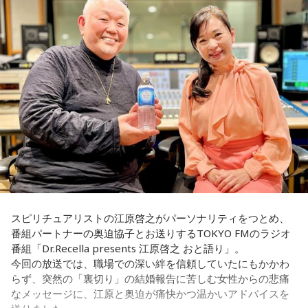
は、多くの国家公務員によって支えられています。暮らしの
困りごとに向き合い、安全・安心を守りながら「国のミライ
江原：私はね、他にも（同じようなことをされている女性
をつくる」存在として重要な役割を担っています。人事院も
が）いると思う。
国家公務員が勤める行政機関の1つです。
奥迫：なるほど！
人事院の役割について、平野さんは「『公務員を元気に 国民
を幸せに』をミッションとして、国家公務員が安心して働け
江原：うん。もう、色んなところを物色して、（49歳）にも
る環境を整えたり、優秀な人材を国家公務員として採用した
なって何かチャラチャラと「俺様はモテるな～」なんて（勘
りといった、国家公務員の人事に関するルール作りを通し
違いしているのでしょう）。アホな高校教師ですわ。社会性
て、日本の行政を支える役割を担っています」と説明しま
がないのね、こういう人ってね。だけど、こんな男と結婚し
す。
なくて良かったじゃない。
国家公務員というと“霞が関で法案や制度を作る人たち”という
奥迫：良かったですよ！ もう、それを糧にして前を向いて。
イメージを持っている人もいるかもしれませんが、それだけ
でなく、気象予報や航空管制、ハローワーク、税関など、日
江原：そうですよ。美しくそのまま去って、自分から捨てる
スピリチュアリストの江原啓之がパーソナリティをつとめ、
本全国、さらには海外でも、それぞれの専門性を活かしなが
感じで。カツ丼の二杯でも食べて。
番組パートナーの奥迫協子とお送りするTOKYO FMのラジオ
ら幅広い分野で活躍しています。ちなみに、人材確保対策室
番組「Dr.Recella presents 江原啓之 おと語り」。
に所属する平野さんは、「国家公務員という仕事の魅力を発
奥迫：カツ丼（笑）！ 良いですね！
今回の放送では、職場での深い絆を信頼していたにもかかわ
信し、将来の公務を担う人材を確保するための仕事を担当し
らず、突然の「裏切り」の結婚報告に苦しむ女性からの悲痛
ています」と話します。
江原：あんみつも付けちゃって。お酒を飲めるならビールも
なメッセージに、江原と奥迫が痛快かつ温かいアドバイスを
カッとお腹に流し込んで、「ごちそうさん！」とか言って