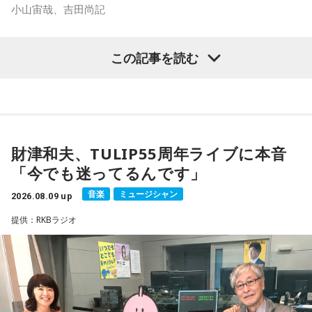
小山宙哉、吉田尚記
で2010年 第56回小学館漫画賞一般向け部門、2011年 第35回
講談社漫画賞一般部門、2014年 手塚治虫文化賞読者賞を受
マンガ大賞の発起人にも名を連ねる吉田尚記アナウンサーが
賞。TVアニメ、実写映画等、多くのメディアミックスを果た
この記事を読む
パーソナリティを務め、漫画にまつわるゲストを迎えるポッ
す大ヒット作品となり2026年6月完結。
ドキャスト番組『マンガのラジオ supported by viviON』
（毎週日曜 18時頃配信）の地上波特別番組で、 「宇宙兄弟」
【近刊】
の漫画家・小山宙哉がゲスト出演する。
『宇宙兄弟』完結 46巻
財津和夫、TULIP55周年ライブに本音
■番組タイトル：『マンガのラジオ 宇宙兄弟スペシャル
18年に及ぶ「宇宙兄弟」の連載完結のタイミングでの出演と
supported by viviON』
「今でも迷ってるんです」
なり、「宇宙兄弟」誕生のエピソードや「キャラクターに出
■放送日時：2026年8月16日（日） 19時～20時
会う」というキャラクター造形について、ストーリーの発想
音楽
ミュージシャン
2026.08.09 up
■パーソナリティ：吉田尚記
と科学的裏付けについて等、様々な話を伺っていく。
■ゲスト：小山宙哉
提供：RKBラジオ
■メールアドレス：
manga@1242.com
■公式Xアカウント：@MANGARADIO1242
小山宙哉をゲストに迎える特別番組『マンガのラジオ 宇宙兄
■ハッシュタグ：#マンガのラジオ
弟スペシャル supported by viviON』は8月16日（日）19時
■番組HP：
https://manga-no-radio.com/
から放送。放送後には、地上波本編で未公開の音源を含むデ
ィレクターズカット版のポッドキャスト配信も予定してい