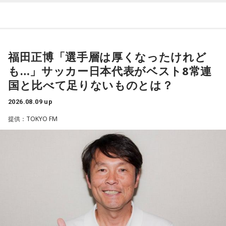
番組では、前作「しゃんしゃん牡丹」の制作秘話を紹介。伍
代さんは、曲を受け取ると映像や物語が自然と頭に浮かび、
「こんな女性像を描きたい」「琴や三味線を取り入れたい」
など、自らイメージを提案しながら作品づくりに参加してい
福田正博「選手層は厚くなったけれど
ることを明かした。また、歌手はレコーディングを終えた
も…」サッカー日本代表がベスト8常連
後、自分自身が“演出家”となって楽曲を育てていく仕事でもあ
国と比べて足りないものとは？
ると語り、長年培ってきた表現者としての思いを語った。
2026.08.09 up
一方で、デビュー当時は決して順風満帆ではなかった。デビ
提供：TOKYO FM
ューから間もなく所属レコード会社がなくなり、「どこへ行
けばいいの？」と途方に暮れたことや、芸名を何度も変えな
がら挑戦を続けてきた日々を振り返る。それでも諦めずに歌
い続けた経験が、45周年記念シングル「露天の花」に込めた
「どんな環境でも花は咲く」「その場所で咲く花がある」と
いうメッセージにつながっていると話した。人生は何度でも
立ち上がれるという応援歌は、自身の歩みそのものでもある
という。