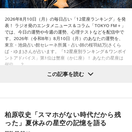
ゃカリスマなラジオ』の番組公式チャンネルがオープンする
手掛けるEVIL LINE RECORDSと株式会社Dazedが手掛ける二
出演者：江原啓之、奥迫協子
ことも決定。番組公式チャンネルでは、地上波放送のアーカ
番組Webサイト：
http://www.tfm.co.jp/oto/
次元キャラクターコンテンツ。
イブ配信に加え、ここでしか聴くことのできないアフタート
2026年8月10日（月）の毎日占い「12星座ランキング」を発
表！ ラジオ発のエンタメニュース＆コラム「TOKYO FM＋」
ークや、不定期で実施する会員限定生配信など、番組をより
【イントロダクション】
では、今日の運勢や今週の運勢、心理テストなどを配信中で
楽しめる限定コンテンツを順次配信します。
ここはカリスマハウス。今日もカリスマな彼らは己の中のカ
す。2026年（令和8年）8月10日（月）のあなたの運勢を、
さらに、9月30日（水)までにご入会いただいた方には、早期
リスマ性を日々見つめている。
東京・池袋占い館セレーネ所属・占い師の桜羽結万(さくら
入会特典として、文化放送の入館証をモチーフにしたオリジ
ば・ゆま)さんが占います。「12星座別ランキング＆ワンポイ
ナルステッカーをプレゼント。七人それぞれのキャラクター
ントアドバイス」第1位は蟹座（かに座）！ あなたの星座は
が、彼らはまだ『真のカリスマ』には辿り着けていないと言
何位……？
デザインの中から、お好きなデザインを1種類お選びいただけ
える。故にこうしてカリスマどうしで身を寄せあい、日々カ
この記事を読む
ます。
リスマ性を育み、さらなる高みを目指すいわば仮住まいの状
態。世間には嘲笑する者もいるだろう。が、カリスマな彼ら
■ラジオ番組放送開始を記念した生配信を実施
にはノーダメージ。むしろそういった逆境を糧にさらなるカ
【1位】蟹座（かに座）
リスマを生成し、見事な『カリスマチャージ』を蓄積させて
やる気があって、何でも吸収できるようです。とくにライバ
『めちゃめちゃカリスマなラジオ』の放送開始を記念し、8月
いく。チャージの先にあるものとは……!?
ルがいると、つらいことがあっても頑張ろうと思えそう。熱
14日（金）午後8時よりQloveR会員限定生配信を実施しま
柏原収史「スマホがない時代だから残
い気持ちを前に出して、行動していくと良いでしょう。気に
す。記念すべき初回生配信には、山中真尋（草薙理解役）、
った」夏休みの星空の記憶を語る
凡人にはよくわからないと思いますが
なる相手にも自信を持って接するようにしましょう。
福原かつみ（本橋依央利役）が出演。番組スタートに先駆
これはカリスマたちの物語です。