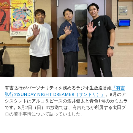
福田：そうですね。選手層は厚くなっているし、森保監督の
は日本がボールを持つ時間もありました。しかし、後半に入
「誰が出ても同じような戦いができる準備をしてきた」とい
ってからブラジルが戦略を変えてきて、日本が一方的に押し
う言葉がその通りであることを、グループステージで証明で
込まれてしまった。試合のなかで具体的な戦術が打ち出せな
きていたと思います。でも、そこから上に行くためには、や
かったと考えると、（選手のなかに）もう少し具体的な戦略
っぱり“個の力”が必要だったかなと感じています。
を示す人、ブレーンが必要なのかなと素人目には思ってしま
うのですが……。
世界で見ても、日本だけでなく主力の選手がケガする国は
多々あって、それでも勝ち上がっていく力が必要なのがW杯
福田：そういう見方も当然ありますし、それができれば一番
なんです。そういう意味では、確かに選手層は厚くなったけ
いいと思うのですが、森保監督は帰国後の会見で「戦術は後
れども、さらに“個”の力を高めながら、選手層をもっと厚くし
出しジャンケンだ」と言っていたんです。どういうことかと
なきゃいけない。ベスト16・ベスト8に進む国と比べたとき
いうと、自分たちが変えたら相手がまた変えてくる、それに
に、そこまでの選手層だったのかというと、まだまだ厚くし
対してまた変えていかなきゃならない。ベンチでその都度
ていかないとダメなのではないか、ということなんだと思い
（戦術を）言い続けても、向こうが変えてきたら、その変化
ます。
有吉弘行がパーソナリティを務めるラジオ生放送番組
「有吉
に対して変化しなきゃいけない。「こういうやり方をしま
弘行のSUNDAY NIGHT DREAMER（サンドリ）」
。8月のア
す」「だったらこう対応します」と。
ただ、あれだけケガ人が出て、誰が出ても同じようなサッカ
シスタントはアルコ＆ピースの酒井健太と青色1号のカミムラ
ーができて、グループステージをああいう形で抜けられたと
です。8月2日（日）の放送では、有吉たちが所属する太田プ
そうすると、対応された側がまた変えてくるんですよ、それ
いうのは今までなかったことですし、力がついているのは事
ロの若手事情について語っていました。
も試合中に。ですから、ベンチからでも戦術や戦略はある程
実ですね。
度言えますけど、ピッチのなかで選手たちがそれを感じて、
対応していく能力を高めていくのがサッカーにおいて一番重
藤木：そんな日本代表を僕たちも応援したいと思います。