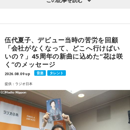
た古今のトピックスが盛りだくさんです。
【近刊】
『宇宙兄弟』完結 46巻
■番組タイトル：『マンガのラジオ 宇宙兄弟スペシャル
supported by viviON』
■放送日時：2026年8月16日（日） 19時～20時
伍代夏子、デビュー当時の苦労を回顧
■パーソナリティ：吉田尚記
「会社がなくなって、どこへ行けばい
■ゲスト：小山宙哉
いの？」45周年の新曲に込めた“花は咲
■メールアドレス：
manga@1242.com
■公式Xアカウント：@MANGARADIO1242
く”のメッセージ
■ハッシュタグ：#マンガのラジオ
音楽
タレント
■番組HP：
2026.08.09 up
https://manga-no-radio.com/
提供：ラジオ日本