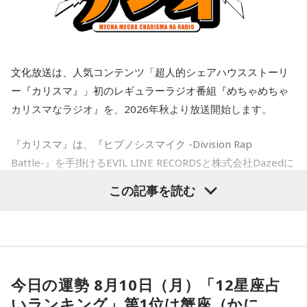
違いしているのでしょう）。アホな高校教師ですわ。社会性
QloveRにオープン
ても、その先に“暮らし”がある。だからこそ、大きなやりがい
がないのね、こういう人ってね。だけど、こんな男と結婚し
があります。『国のミライをつくる、唯一無二の挑戦があ
なくて良かったじゃない。
る』という言葉の意味を、今回のお話から少しでも感じてい
ラジオ番組の放送開始に伴い、文化放送のオリジナル配信プ
ただけたらうれしいです」と話していました。
ラットフォーム「QloveR（クローバー）」にて『めちゃめち
奥迫：良かったですよ！ もう、それを糧にして前を向いて。
文化放送は、人気コンテンツ「超人的シェアハウスストーリ
ゃカリスマなラジオ』の番組公式チャンネルがオープンする
番組のエンディングでは、杉浦と松井が今回学んだ「国家公
ー『カリスマ』」初のレギュラーラジオ番組『めちゃめちゃ
江原：そうですよ。美しくそのまま去って、自分から捨てる
ことも決定。番組公式チャンネルでは、地上波放送のアーカ
務員の魅力」について復習。2人が特に注目した点をピックア
カリスマなラジオ』を、2026年秋より放送開始します。
感じで。カツ丼の二杯でも食べて。
ップして発表します。まず、杉浦は府省横断チームのブラン
イブ配信に加え、ここでしか聴くことのできないアフタート
ドメッセージでもある“国のミライをつくる、唯一無二の挑戦
ークや、不定期で実施する会員限定生配信など、番組をより
奥迫：カツ丼（笑）！ 良いですね！
『カリスマ』は、『ヒプノシスマイク -Division Rap
がある”をスケッチブックに書きました。一方、松井はそのサ
楽しめる限定コンテンツを順次配信します。
ブメッセージ「6つの種」の1つである“主語は「日本」対象は
Battle-』を手掛けるEVIL LINE RECORDSと株式会社Dazedに
江原：あんみつも付けちゃって。お酒を飲めるならビールも
さらに、9月30日（水)までにご入会いただいた方には、早期
「国民」 日本まるごと、自分ごと”とスケッチブックに書きま
よるキャラクターコンテンツ。YouTubeドラマを中心に、音
カッとお腹に流し込んで、「ごちそうさん！」とか言って
この記事を読む
した。そして、改めて杉浦は「国家公務員の仕事について詳
入会特典として、文化放送の入館証をモチーフにしたオリジ
楽、ライブ、イベントなど様々な展開を続け、2027年1月に
ね、蕎麦屋さんで（笑）。それで良いと思う。
しくしりたい方は、人事院のホームページ内にある、
国家公
ナルステッカーをプレゼント。七人それぞれのキャラクター
は待望のTVアニメ放送も決定しています。YouTube累計再生
務員ガイド
をご覧ください」と呼びかけました。
デザインの中から、お好きなデザインを1種類お選びいただけ
奥迫：良いですね。すっきりします！
数は約1.8億回を記録し、新曲公開や周年企画では関連ワード
ます。
がたびたびXトレンド入りするなど、高い熱量を持つファンコ
江原：これ以上、こんな男と関わっていたら自分が腐る。だ
ミュニティを形成しています。
から、いじめてやろうとか、何か考えたくもなるだろうけれ
（左から）松井玲奈、杉浦太陽
今日の運勢 8月10日（月）「12星座占
■ラジオ番組放送開始を記念した生配信を実施
ど、自分が腐るから。
いランキング」第1位は蟹座（かに