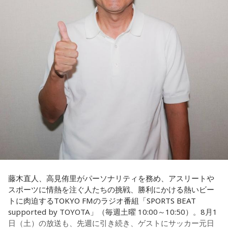
かったと考えると、（選手のなかに）もう少し具体的な戦略
を示す人、ブレーンが必要なのかなと素人目には思ってしま
うのですが……。
福田：そういう見方も当然ありますし、それができれば一番
いいと思うのですが、森保監督は帰国後の会見で「戦術は後
出しジャンケンだ」と言っていたんです。どういうことかと
いうと、自分たちが変えたら相手がまた変えてくる、それに
対してまた変えていかなきゃならない。ベンチでその都度
（戦術を）言い続けても、向こうが変えてきたら、その変化
に対して変化しなきゃいけない。「こういうやり方をしま
す」「だったらこう対応します」と。
そうすると、対応された側がまた変えてくるんですよ、それ
も試合中に。ですから、ベンチからでも戦術や戦略はある程
度言えますけど、ピッチのなかで選手たちがそれを感じて、
藤木直人、高見侑里がパーソナリティを務め、アスリートや
対応していく能力を高めていくのがサッカーにおいて一番重
スポーツに情熱を注ぐ人たちの挑戦、勝利にかける熱いビー
要なんです。
トに肉迫するTOKYO FMのラジオ番組「SPORTS BEAT
supported by TOYOTA」（毎週土曜 10:00～10:50）。8月1
ブラジル戦のときも「守ろう」という気持ちはなくても、ブ
日（土）の放送も、先週に引き続き、ゲストにサッカー元日