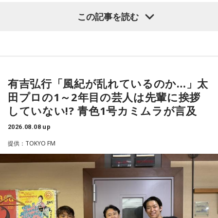
要なんです。
（左から）酒井健太、有吉弘行、カミムラ
この記事を読む
ブラジル戦のときも「守ろう」という気持ちはなくても、ブ
ラジルが1点負けていたときに、前に出てくるエネルギーって
（左から）福田正博さん、藤木直人、高見侑里
すごいんです。それを食い止めたり、押し返したりするため
◆太田プロの若手芸人事情
には、前半よりもエネルギーをもっと使わなきゃいけないけ
＜番組概要＞
れども、ブラジルのものすごい勢いにのまれてしまった。た
有吉は、若手芸人と接する機会の多いカミムラに聞きたいこ
番組名：SPORTS BEAT supported by TOYOTA
だ、これは日本だけではなく、アルゼンチンと対戦したイン
とがあると切り出し、「賞レースで結果を残していないコン
有吉弘行「風紀が乱れているのか…」太
放送日時：毎週土曜 10:00～10:50
グランドもそういう展開になったんですよ。サッカーってそ
ビ、（芸歴18年目の）ぐりんぴーすがよく愚痴をこぼしてい
田プロの1～2年目の芸人は先輩に挨拶
パーソナリティ：藤木直人、高見侑里
ういうスポーツなんですよね。
るのは、最近の後輩は挨拶をしてくれないんだって（笑）」
していない!? 青色1号カミムラが言及
番組Webサイト：
https://www.tfm.co.jp/beat/
と暴露します。
番組公式X：
つまり、ベンチから何か言っても（すぐに戦術を）変えられ
@SPORTSBEAT_TFM
2026.08.08 up
るほど簡単なスポーツではないんです。なぜならば、相手が
有吉自身は、今では後輩から挨拶されないことがまったくな
それに対してまた変化をしてくるから。だから“個”の力を高め
いため分からないと前置きしつつ、「ぐりんぴーすがそう言
提供：TOKYO FM
て、時間をつくれる選手が重要になってくるということです
っていたから……その辺はどう？ 風紀が乱れているかどうか」
ね。
と質問します。
◆世界で戦うために必要な“個”の力
これに対して、カミムラは「ぐりんぴーすさんが言っている
のは、1～2年目の芸人の子たちだと思うんですけど……たぶ
藤木：今回、日本代表はケガ人が続出しましたが、それでも
ん、その子たちは本当に挨拶していないと思います」と苦笑
あの戦いができたというのは、選手層も相当厚くなったとい