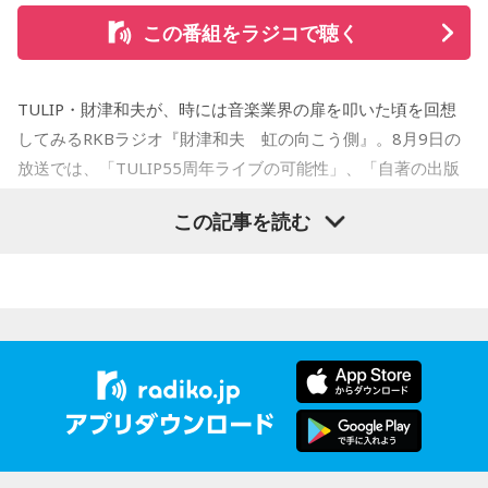
を連載。
この番組をラジコで聴く
2007年12月、初の週刊連載作品『宇宙兄弟』連載開始。同作
で2010年 第56回小学館漫画賞一般向け部門、2011年 第35回
TULIP・財津和夫が、時には音楽業界の扉を叩いた頃を回想
講談社漫画賞一般部門、2014年 手塚治虫文化賞読者賞を受
してみるRKBラジオ『財津和夫 虹の向こう側』。8月9日の
賞。TVアニメ、実写映画等、多くのメディアミックスを果た
放送では、「TULIP55周年ライブの可能性」、「自著の出版
す大ヒット作品となり2026年6月完結。
記念イベントの裏話」、「デビュー時の音楽業界」、といっ
この記事を読む
た古今のトピックスが盛りだくさんです。
【近刊】
『宇宙兄弟』完結 46巻
■番組タイトル：『マンガのラジオ 宇宙兄弟スペシャル
supported by viviON』
■放送日時：2026年8月16日（日） 19時～20時
■パーソナリティ：吉田尚記
■ゲスト：小山宙哉
■メールアドレス：
manga@1242.com
■公式Xアカウント：@MANGARADIO1242
■ハッシュタグ：#マンガのラジオ