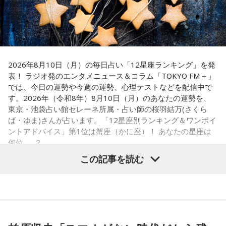
ラジオ番組の放送開始に伴い、文化放送のオリジナル配信プ
番組名：Dr.Recella presents 江原啓之 おと語り
『カリスマ』は、音楽原作キャラクターラッププロジェクト
放送日時：TOKYO FM／FM 大阪 毎週日曜 22:00～22:25、エ
ラットフォーム「QloveR（クローバー）」にて『めちゃめち
『ヒプノシスマイク –Division Rap Battle-』の開発、運営を
フエム山陰 毎週土曜 12:30～12:55
ゃカリスマなラジオ』の番組公式チャンネルがオープンする
手掛けるEVIL LINE RECORDSと株式会社Dazedが手掛ける二
出演者：江原啓之、奥迫協子
ことも決定。番組公式チャンネルでは、地上波放送のアーカ
番組Webサイト：
http://www.tfm.co.jp/oto/
次元キャラクターコンテンツ。
イブ配信に加え、ここでしか聴くことのできないアフタート
2026年8月10日（月）の毎日占い「12星座ランキング」を発
表！ ラジオ発のエンタメニュース＆コラム「TOKYO FM＋」
ークや、不定期で実施する会員限定生配信など、番組をより
【イントロダクション】
では、今日の運勢や今週の運勢、心理テストなどを配信中で
楽しめる限定コンテンツを順次配信します。
ここはカリスマハウス。今日もカリスマな彼らは己の中のカ
す。2026年（令和8年）8月10日（月）のあなたの運勢を、
さらに、9月30日（水)までにご入会いただいた方には、早期
リスマ性を日々見つめている。
東京・池袋占い館セレーネ所属・占い師の桜羽結万(さくら
入会特典として、文化放送の入館証をモチーフにしたオリジ
ば・ゆま)さんが占います。「12星座別ランキング＆ワンポイ
ナルステッカーをプレゼント。七人それぞれのキャラクター
ントアドバイス」第1位は蟹座（かに座）！ あなたの星座は
が、彼らはまだ『真のカリスマ』には辿り着けていないと言
何位……？
デザインの中から、お好きなデザインを1種類お選びいただけ
える。故にこうしてカリスマどうしで身を寄せあい、日々カ
この記事を読む
ます。
リスマ性を育み、さらなる高みを目指すいわば仮住まいの状
態。世間には嘲笑する者もいるだろう。が、カリスマな彼ら
■ラジオ番組放送開始を記念した生配信を実施
にはノーダメージ。むしろそういった逆境を糧にさらなるカ
【1位】蟹座（かに座）
リスマを生成し、見事な『カリスマチャージ』を蓄積させて
やる気があって、何でも吸収できるようです。とくにライバ
『めちゃめちゃカリスマなラジオ』の放送開始を記念し、8月
いく。チャージの先にあるものとは……!?
ルがいると、つらいことがあっても頑張ろうと思えそう。熱
14日（金）午後8時よりQloveR会員限定生配信を実施しま