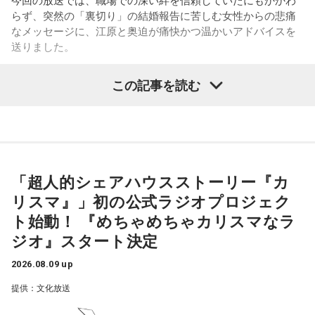
――あまりにも身勝手な男性の振る舞いに、番組パートナー
続いて、人事院が現在力を入れている公務ブランディング
らず、突然の「裏切り」の結婚報告に苦しむ女性からの悲痛
の奥迫は「そういう方と結婚しなくて良かったんじゃないか
「府省横断チーム」について伺います。2025年7月に立ち上
なメッセージに、江原と奥迫が痛快かつ温かいアドバイスを
なと思いました。お嫁さんの立場になっても相談者さんの立
がったこの取り組みについて、平野さんは、「各府省の中
送りました。
場になっても、どちらにも不誠実な方です。今後もこういう
堅・若手職員100人以上が集まり、国家公務員の仕事の魅力
ことが続くことを考えたら、本当に結婚されなくて良かった
の発信を進めています」と説明します。
この記事を読む
です！」と断言。江原もこれに100％同意しました。
パーソナリティの江原啓之
府省横断チームでは、まず「国家公務員の仕事にはどんな魅
江原：仰る通りですよね。私もそう思う。っていうか、「と
力があるのか」というテーマで話し合い、ときには学生とも
てもひょうきんな方で……」じゃなくて、チャラチャラしたア
意見交換しながら、発信の仕方を考えていきました。そし
ホですよ、こんなの。早く分かって良かったじゃない。
て、その思いを1つの言葉に込めたブランドメッセージ「国の
＜リスナーからの質問＞
ミライをつくる、唯一無二の挑戦がある」を策定しました。
私はある男性と4年前に職場で出会いました。男性は私の1つ
「超人的シェアハウスストーリー『カ
奥迫：良かったです。私もそう思います。
上で、高校教師です。とてもひょうきんな方で、話している
リスマ』」初の公式ラジオプロジェク
それとあわせて「6つの種」と呼ぶサブメッセージも発表され
と楽しくて、すぐに仲良くなりました。ただ、男女関係はな
江原：ねえ。そんな男を見抜けなかった自分を恥じるべき。
ています。平野さんは、その1つとして『主語は「日本」対象
ト始動！ 『めちゃめちゃカリスマなラ
く、3年半以上、毎日LINEをしたり、仕事後にご飯に行った
それでいて仰るように、結婚される彼女も気の毒ですね。
は「国民」日本まるごと、自分ごと』を紹介し、「国家公務
り、海に行ったり、お花見をしたり、蛍を見に行ったりと、
ジオ』スタート決定
員の仕事は100兆円を超える国家予算のもとに、未来に向け
楽しい時間を過ごしていました。
奥迫：そうなんですよ。こういうことってなかなか……本当に
て一手を打つ、そんなスケールの大きな仕事です。目立つ仕
2026.08.09 up
嫌ですね。
事ではない場合もありますが、『自らの手で社会を変える』
男性との繋がりが日常になっていた今年の3月末に、男性から
提供：文化放送
『国民のためを真剣に考える』『国民全員が対象の範囲であ
突然、「プライベートで話がある」とLINEで言われました。
江原：私はね、他にも（同じようなことをされている女性
る』。そんな“静かな熱”を持って働いている人が多いです。こ
朝イチに職場で話を聞くと、彼は20年近く交際している彼女