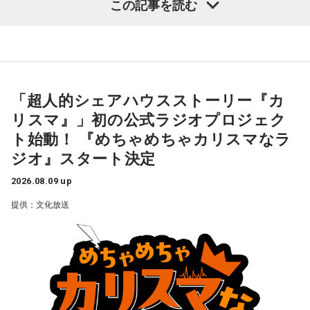
務員ガイド
をご覧ください」と呼びかけました。
この記事を読む
場になっても、どちらにも不誠実な方です。今後もこういう
奥迫：良いですね。すっきりします！
楽、ライブ、イベントなど様々な展開を続け、2027年1月に
ことが続くことを考えたら、本当に結婚されなくて良かった
は待望のTVアニメ放送も決定しています。YouTube累計再生
です！」と断言。江原もこれに100％同意しました。
江原：これ以上、こんな男と関わっていたら自分が腐る。だ
数は約1.8億回を記録し、新曲公開や周年企画では関連ワード
から、いじめてやろうとか、何か考えたくもなるだろうけれ
（左から）松井玲奈、杉浦太陽
江原：仰る通りですよね。私もそう思う。っていうか、「と
がたびたびXトレンド入りするなど、高い熱量を持つファンコ
ど、自分が腐るから。
てもひょうきんな方で……」じゃなくて、チャラチャラしたア
ミュニティを形成しています。
「超人的シェアハウスストーリー『カ
ホですよ、こんなの。早く分かって良かったじゃない。
奥迫：その時間がもったいないですから。
----------------------------------------------------
リスマ』」初の公式ラジオプロジェク
このたび、本日8月9日（日）にTACHIKAWA STAGE
この日の放送をradikoタイムフリーで聴く
奥迫：良かったです。私もそう思います。
江原：もったいない！ それで絶対、他でもやってるから。
ト始動！ 『めちゃめちゃカリスマなラ
GARDENで開催された3DCG LIVE「凡人社プレゼンツ カリス
※放送エリア外の方は、プレミアム会員の登録でご利用いた
LINEとかで。チャラチャラした男ですよ、こいつは。だけ
ジオ』スタート決定
だけます。
江原：ねえ。そんな男を見抜けなかった自分を恥じるべき。
マハウスツアー 2026夏」DAY2夜公演にて、レギュラーラジ
ど、その結婚される方は気の毒ね。別れちゃうと思うよ、20
----------------------------------------------------
それでいて仰るように、結婚される彼女も気の毒ですね。
年も付き合っておいてそんなことしているんだから。いや
オ番組『めちゃめちゃカリスマなラジオ』をスタートするこ
2026.08.09 up
ぁ、良かった、良かった。おめでとうございます！
とを発表しました。ラジオ番組には、『カリスマ』のキャラ
提供：文化放送
＜番組概要＞
奥迫：そうなんですよ。こういうことってなかなか……本当に
クターを演じる小野友樹、山中真尋、福原かつみ、細田健
番組名：杉浦太陽・松井玲奈 日曜まなびより
嫌ですね。
太、日向朔公、大河元気、橋詰知久による“七人のカリスマ声
放送日時：毎週日曜 7:30～7:55
パートナーの奥迫協子、パーソナリティの江原啓之
パーソナリティ：杉浦太陽、松井玲奈
江原：私はね、他にも（同じようなことをされている女性
優”が出演。毎回2名程度の組み合わせによる輪番制で、作品
番組Webサイト：
https://www.tfm.co.jp/manabiyori/
が）いると思う。
の世界観やキャラクターの魅力を活かした投稿コーナー、楽
番組公式X：
@manabiyori_tfm
曲企画などを展開し、『カリスマ』ならではのラジオをお届
奥迫：なるほど！
●江原啓之 今夜の格言