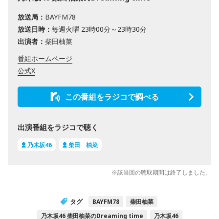
放送局：
BAYFM78
放送日時：
毎週火曜 23時00分～23時30分
出演者：
柴田柚菜
番組ホームページ
公式X
この番組をラジコで調べる
出演番組をラジコで聴く
乃木坂46
柴田 柚菜
※該当回の聴取期間は終了しました。
タグ
BAYFM78
柴田柚菜
乃木坂46 柴田柚菜のDreaming time
乃木坂46