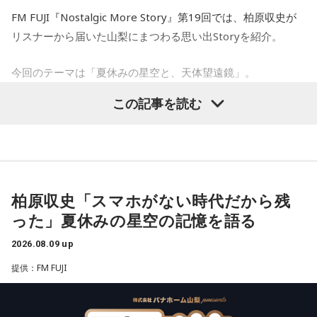
【5位】山羊座（やぎ座）
FM FUJI『Nostalgic More Story』第19回では、柏原収史が
今日は、少し距離を感じていた人と意気投合するなど、心が
【イントロダクション】
リスナーから届いた山梨にまつわる思い出Storyを紹介。
温かくなる出来事が起こりそう。一対一で相手とじっくり向
ここはカリスマハウス。今日もカリスマな彼らは己の中のカ
き合ってみると、自分と似ている部分も見つかることでしょ
リスマ性を日々見つめている。
今回のテーマは「夏休みの星空と、天体望遠鏡」。
う。
この記事を読む
が、彼らはまだ『真のカリスマ』には辿り着けていないと言
子どもの頃に見上げた夜空、友達と過ごした時間、そして大
【6位】牡牛座（おうし座）
マッサージなどをして身体をほぐしましょう。停滞していた
える。故にこうしてカリスマどうしで身を寄せあい、日々カ
人になった今だからこそ感じる懐かしさ。誰もが持つ“あの日
ものが動きだして、自分がやるべきことが見えてくるようで
リスマ性を育み、さらなる高みを目指すいわば仮住まいの状
の記憶”に寄り添う放送回となりました。
す。無理をしていたものがあれば手放すようにしましょう。
態。世間には嘲笑する者もいるだろう。が、カリスマな彼ら
想いに正直になってみて。
天体望遠鏡で見た夏の夜空
にはノーダメージ。むしろそういった逆境を糧にさらなるカ
柏原収史「スマホがない時代だから残
リスマを生成し、見事な『カリスマチャージ』を蓄積させて
【7位】天秤座（てんびん座）
った」夏休みの星空の記憶を語る
今回紹介されたのは、ラジオネーム「雪見だいふく」さんか
慌ただしい一日になりそうですが、忙しいほど輝けそう。汗
いく。チャージの先にあるものとは……!?
を流して働いていると自信が持てるようです。仲間といろい
ら届いたStory。
2026.08.09 up
ろな会話をするようですが、お互いの人柄を深く理解できる
凡人にはよくわからないと思いますが
ことでしょう。
提供：FM FUJI
子どもの頃、甲府市愛宕町にある県立科学館へ通い、プラネ
これはカリスマたちの物語です。
タリウムを見ることを楽しみにしていたという思い出から始
【8位】獅子座（しし座）
まります。
目標やゴールを決めて、そこまでの道のりを計画していくと
【新番組概要】