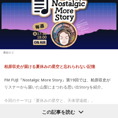
◎。冷静に判断し行動できると、自分が求めているものに近
■番組名： 『めちゃめちゃカリスマなラジオ』
づけるようです。先輩などの話に耳を傾けるのも良いでしょ
小学4年生の頃、隣の席だった友人K君から「誕生日に天体望
■放送日時： 2026年秋 ※放送日時詳細は後日発表
う。
遠鏡を買ってもらったから、夏休みに泊まりにおいでよ」と
■出演： 小野友樹、山中真尋、福原かつみ、細田健太、日向
誘われたことが、大切な記憶として残っているそうです。
朔公、大河元気、橋詰知久
【9位】牡羊座（おひつじ座）
他者に期待しすぎず、何かやってくれたことに対して喜べる
■メールアドレス： charisma@joqr.net
と上手くいきそう。自分の心のあり方や時間の使い方を見直
友人たちと夜更かしをしながら、大きな天体望遠鏡で眺めた
■番組ハッシュタグ： #カリラジ
してみて。仕事場などの掃除をすれば集中力がアップできる
星空。
■QloveR番組ページ： https://qlover.jp/charisma ※月額
ようです。
番組ロゴ
660円（税込）
「あれが北斗七星」「あっちが○○座だよ」と目を輝かせなが
【10位】双子座（ふたご座）
■番組告知映像： https://youtu.be/fjp-_Nw_6AQ
柏原収史が届ける夏休みの星空と忘れられない記憶
ら星について話すK君の姿は、今でも忘れられない光景だと語
映画や音楽など、芸術表現に触れると心が癒されていくよう
です。美を感じられると、トゲトゲした気持ちも丸くなりそ
られました。
う。今日は、日ごろからお世話になっている人や大切な人と
FM FUJI『Nostalgic More Story』第19回では、柏原収史が
の時間を大切にしてみて。
リスナーから届いた山梨にまつわる思い出Storyを紹介。
スマホがない時代だからこそ残った景色
【11位】射手座（いて座）
今回のテーマは「夏休みの星空と、天体望遠鏡」。
その後、K君のお父さんに連れて行ってもらった清里で見た星
いろいろ気になってくるようなので、「無」になれるような
空。
時間を作りましょう。ちょっと手抜きをしたり、昼寝をして
この記事を読む
子どもの頃に見上げた夜空、友達と過ごした時間、そして大
みたり。頑張りすぎないことも大切なようです。家族や友人