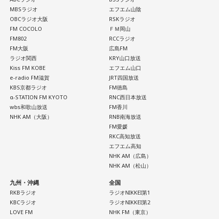
MBSラジオ
エフエム山陰
OBCラジオ大阪
RSKラジオ
FM COCOLO
ＦＭ岡山
FM802
RCCラジオ
FM大阪
広島FM
ラジオ関西
KRY山口放送
Kiss FM KOBE
エフエム山口
e-radio FM滋賀
JRT四国放送
KBS京都ラジオ
FM徳島
α-STATION FM KYOTO
RNC西日本放送
wbs和歌山放送
FM香川
NHK AM（大阪）
RNB南海放送
FM愛媛
RKC高知放送
エフエム高知
NHK AM（広島）
NHK AM（松山）
九州・沖縄
全国
RKBラジオ
ラジオNIKKEI第1
KBCラジオ
ラジオNIKKEI第2
LOVE FM
NHK FM（東京）