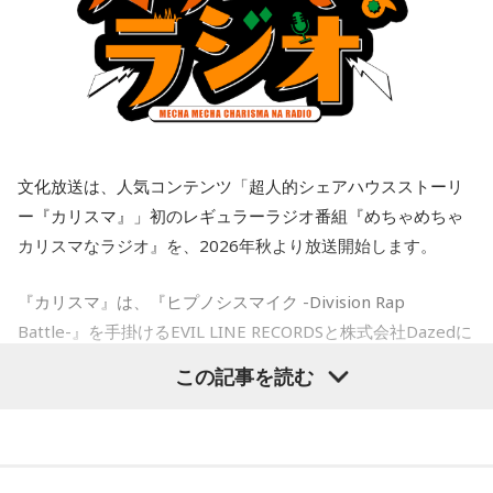
けします。
「お掃除は、心も清め、パワーも増します」
江原：うん。もう、色んなところを物色して、（49歳）にも
なって何かチャラチャラと「俺様はモテるな～」なんて（勘
■『めちゃめちゃカリスマなラジオ』番組公式チャンネルが
＜番組概要＞
違いしているのでしょう）。アホな高校教師ですわ。社会性
QloveRにオープン
番組名：Dr.Recella presents 江原啓之 おと語り
がないのね、こういう人ってね。だけど、こんな男と結婚し
放送日時：TOKYO FM／FM 大阪 毎週日曜 22:00～22:25、エ
なくて良かったじゃない。
フエム山陰 毎週土曜 12:30～12:55
ラジオ番組の放送開始に伴い、文化放送のオリジナル配信プ
出演者：江原啓之、奥迫協子
ラットフォーム「QloveR（クローバー）」にて『めちゃめち
奥迫：良かったですよ！ もう、それを糧にして前を向いて。
文化放送は、人気コンテンツ「超人的シェアハウスストーリ
番組Webサイト：
http://www.tfm.co.jp/oto/
ゃカリスマなラジオ』の番組公式チャンネルがオープンする
ー『カリスマ』」初のレギュラーラジオ番組『めちゃめちゃ
江原：そうですよ。美しくそのまま去って、自分から捨てる
ことも決定。番組公式チャンネルでは、地上波放送のアーカ
カリスマなラジオ』を、2026年秋より放送開始します。
感じで。カツ丼の二杯でも食べて。
イブ配信に加え、ここでしか聴くことのできないアフタート
ークや、不定期で実施する会員限定生配信など、番組をより
奥迫：カツ丼（笑）！ 良いですね！
『カリスマ』は、『ヒプノシスマイク -Division Rap
楽しめる限定コンテンツを順次配信します。
Battle-』を手掛けるEVIL LINE RECORDSと株式会社Dazedに
江原：あんみつも付けちゃって。お酒を飲めるならビールも
さらに、9月30日（水)までにご入会いただいた方には、早期
よるキャラクターコンテンツ。YouTubeドラマを中心に、音
カッとお腹に流し込んで、「ごちそうさん！」とか言って
この記事を読む
入会特典として、文化放送の入館証をモチーフにしたオリジ
楽、ライブ、イベントなど様々な展開を続け、2027年1月に
ね、蕎麦屋さんで（笑）。それで良いと思う。
ナルステッカーをプレゼント。七人それぞれのキャラクター
は待望のTVアニメ放送も決定しています。YouTube累計再生
デザインの中から、お好きなデザインを1種類お選びいただけ
奥迫：良いですね。すっきりします！
数は約1.8億回を記録し、新曲公開や周年企画では関連ワード
ます。
がたびたびXトレンド入りするなど、高い熱量を持つファンコ
江原：これ以上、こんな男と関わっていたら自分が腐る。だ