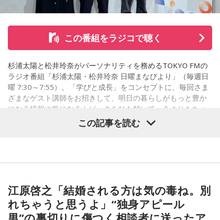
て、また、日常のLINEでも、男性は独身生活をアピールする
ような内容を送ってきていました。私は隣に大切な彼女がい
ることなんて想像もしていませんでした。私はどうやって前
この番組をラジコで聴く
を向けば良いか、そして、このまま暗い雰囲気のまま仕事を
すべきか、悩んでいます。アドバイスをいただきたいです。
杉浦太陽と松井玲奈がパーソナリティを務めるTOKYO FMの
＜江原からの回答＞
ラジオ番組「杉浦太陽・松井玲奈 日曜まなびより」（毎週日
曜 7:30～7:55）。「学びと成長」をコンセプトに、毎回さま
――あまりにも身勝手な男性の振る舞いに、番組パートナー
ざまなゲスト講師をお招きして、明日の暮らしがもっと豊か
の奥迫は「そういう方と結婚しなくて良かったんじゃないか
になる情報や気になるトピックをひも解いて、今よりもちょ
なと思いました。お嫁さんの立場になっても相談者さんの立
っと成長することを目指す番組です。
この記事を読む
場になっても、どちらにも不誠実な方です。今後もこういう
ことが続くことを考えたら、本当に結婚されなくて良かった
8月9日（日）の放送テーマは、「国のミライをつくる！ 国家
です！」と断言。江原もこれに100％同意しました。
公務員のリアル」。人事院 人材確保対策室の平野貴也（ひら
の・たかや）さんから、国家公務員の仕事内容や人材採用の
江原：仰る通りですよね。私もそう思う。っていうか、「と
新たな取り組みについて話を伺いました。
てもひょうきんな方で……」じゃなくて、チャラチャラしたア
江原啓之「結婚される方は気の毒ね。別
ホですよ、こんなの。早く分かって良かったじゃない。
れちゃうと思うよ」“独身アピール
奥迫：良かったです。私もそう思います。
（左から）松井玲奈、平野貴也さん、杉浦太陽
男”の裏切りに傷つく相談者に送ったア