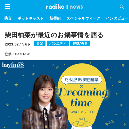
防災
ポッドキャスト
新番組
スペシャルウィーク
インタビュー
柴田柚菜が最近のお鍋事情を語る
音楽
バラエティ
趣味/教育
2023.02.15 up
提供：BAYFM78