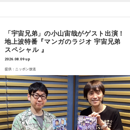
との他愛のない会話を楽しむのもアリ。
人になった今だからこそ感じる懐かしさ。誰もが持つ“あの日
当時はスマホもなく、写真を撮ることもできませんでした。
の記憶”に寄り添う放送回となりました。
【12位】水瓶座（みずがめ座）
それでも、みんなで「わぁ、綺麗だね」と言いながら同じ空
増やすより、減らすことを意識してみましょう。食事も腹八
天体望遠鏡で見た夏の夜空
を見上げた時間は、今も鮮明な思い出として残っています。
分目にすると良いでしょう。何だかイライラするときは、良
「宇宙兄弟」の小山宙哉がゲスト出演！
質な水を飲んで深呼吸すると、リラックスできそう。穏やか
地上波特番『マンガのラジオ 宇宙兄弟
な音楽を聞くのもおすすめ。
今回紹介されたのは、ラジオネーム「雪見だいふく」さんか
柏原収史も、友達の家に泊まり、夜更かしをしながら星空を
スペシャル 』
ら届いたStory。
見るという夏休みならではの体験に触れながら、「記憶に焼
【今日の一言メッセージ】
きつく景色」について語りました。
立秋が過ぎ、今日はお盆休み中の方も多い時期。13日の新月
2026.08.09 up
子どもの頃、甲府市愛宕町にある県立科学館へ通い、プラネ
に向けて「自分らしさ」を開花させる時です。今日がお仕事
提供：ニッポン放送
タリウムを見ることを楽しみにしていたという思い出から始
便利になった今だからこそ、ただ景色を眺める時間の大切さ
でもお休みでも「心地いいこと」を一つ選択して。自分に正
直になる時間が、今週の波に乗る秘訣ですよ。
まります。
を感じるエピソードです。
■監修者プロフィール：桜羽結万(さくらば・ゆま)
小学4年生の頃、隣の席だった友人K君から「誕生日に天体望
山梨の風景とともに蘇る夏の記憶
池袋占い館セレーネ所属。占い師を母に持ち、占い歴約20
遠鏡を買ってもらったから、夏休みに泊まりにおいでよ」と
年。野村證券・パーソルキャリアでの勤務を経て占い師とし
『Nostalgic More Story』では、山梨にまつわる風景や、大
誘われたことが、大切な記憶として残っているそうです。
て独立。2024年にはスキルシェアサイト「ココナラ」にて結
切な人との思い出を紹介しています。
婚分野ランキング1位・仕事分野2位を獲得。現在はSATORI電
話占いを始め、年間1000名を鑑定している。
友人たちと夜更かしをしながら、大きな天体望遠鏡で眺めた
Webサイト：
https://selene-uranai.com/