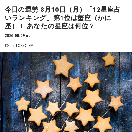
ミュニティを形成しています。
から、いじめてやろうとか、何か考えたくもなるだろうけれ
今日の運勢 8月10日（月）「12星座占
■ラジオ番組放送開始を記念した生配信を実施
ど、自分が腐るから。
いランキング」第1位は蟹座（かに
このたび、本日8月9日（日）にTACHIKAWA STAGE
『めちゃめちゃカリスマなラジオ』の放送開始を記念し、8月
座）！ あなたの星座は何位？
奥迫：その時間がもったいないですから。
GARDENで開催された3DCG LIVE「凡人社プレゼンツ カリス
14日（金）午後8時よりQloveR会員限定生配信を実施しま
マハウスツアー 2026夏」DAY2夜公演にて、レギュラーラジ
2026.08.09 up
江原：もったいない！ それで絶対、他でもやってるから。
す。記念すべき初回生配信には、山中真尋（草薙理解役）、
オ番組『めちゃめちゃカリスマなラジオ』をスタートするこ
LINEとかで。チャラチャラした男ですよ、こいつは。だけ
提供：TOKYO FM
福原かつみ（本橋依央利役）が出演。番組スタートに先駆
ど、その結婚される方は気の毒ね。別れちゃうと思うよ、20
とを発表しました。ラジオ番組には、『カリスマ』のキャラ
け、ラジオ番組への意気込みや番組の楽しみ方、今後の展開
年も付き合っておいてそんなことしているんだから。いや
クターを演じる小野友樹、山中真尋、福原かつみ、細田健
などをたっぷりトークします。
ぁ、良かった、良かった。おめでとうございます！
太、日向朔公、大河元気、橋詰知久による“七人のカリスマ声
優”が出演。毎回2名程度の組み合わせによる輪番制で、作品
■『カリスマ』作品概要
の世界観やキャラクターの魅力を活かした投稿コーナー、楽
パートナーの奥迫協子、パーソナリティの江原啓之
曲企画などを展開し、『カリスマ』ならではのラジオをお届
原作：Dazed CO.,LTD.
けします。
松原 秀
音楽製作：EVIL LINE RECORDS
●江原啓之 今夜の格言
■『めちゃめちゃカリスマなラジオ』番組公式チャンネルが
キャラクターデザイン：えびも
「お掃除は、心も清め、パワーも増します」
QloveRにオープン
アートディレクション：BALCOLONY.
＜番組概要＞