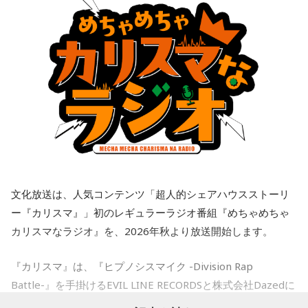
が）いると思う。
のサブメッセージには、そうした思いが込められていると思
がいて、入籍すると言われました。突然すぎてビックリし
っています」と語ります。
て、その場はおめでとうございますと伝えましたが、時間が
奥迫：なるほど！
経つにつれ、喪失感や絶望感、彼からの裏切りのような気持
そして、最後に国家公務員の仕事について、「誰かの日常を
ちがわきあがり、仕事中に男性を呼び出し、私や彼女に不誠
江原：うん。もう、色んなところを物色して、（49歳）にも
守ることでもあり、日本の未来に種をまく、非常にスケール
実ではないかと責めました。今後、プライベートな話はしな
なって何かチャラチャラと「俺様はモテるな～」なんて（勘
の大きなことでもあります。目立たなくても、時間がかかっ
いと告げ、今は仕事上の話しかしておらず、職場の雰囲気は
違いしているのでしょう）。アホな高校教師ですわ。社会性
ても、その先に“暮らし”がある。だからこそ、大きなやりがい
悪くなり、お互い、居心地が悪くなっています。
がないのね、こういう人ってね。だけど、こんな男と結婚し
があります。『国のミライをつくる、唯一無二の挑戦があ
なくて良かったじゃない。
る』という言葉の意味を、今回のお話から少しでも感じてい
私は仕事上でも、プライベートでも、その男性を信頼してい
ただけたらうれしいです」と話していました。
て、また、日常のLINEでも、男性は独身生活をアピールする
奥迫：良かったですよ！ もう、それを糧にして前を向いて。
ような内容を送ってきていました。私は隣に大切な彼女がい
番組のエンディングでは、杉浦と松井が今回学んだ「国家公
ることなんて想像もしていませんでした。私はどうやって前
江原：そうですよ。美しくそのまま去って、自分から捨てる
務員の魅力」について復習。2人が特に注目した点をピックア
文化放送は、人気コンテンツ「超人的シェアハウスストーリ
を向けば良いか、そして、このまま暗い雰囲気のまま仕事を
感じで。カツ丼の二杯でも食べて。
ップして発表します。まず、杉浦は府省横断チームのブラン
すべきか、悩んでいます。アドバイスをいただきたいです。
ー『カリスマ』」初のレギュラーラジオ番組『めちゃめちゃ
ドメッセージでもある“国のミライをつくる、唯一無二の挑戦
奥迫：カツ丼（笑）！ 良いですね！
カリスマなラジオ』を、2026年秋より放送開始します。
がある”をスケッチブックに書きました。一方、松井はそのサ
＜江原からの回答＞
ブメッセージ「6つの種」の1つである“主語は「日本」対象は
江原：あんみつも付けちゃって。お酒を飲めるならビールも
「国民」 日本まるごと、自分ごと”とスケッチブックに書きま
『カリスマ』は、『ヒプノシスマイク -Division Rap
――あまりにも身勝手な男性の振る舞いに、番組パートナー
カッとお腹に流し込んで、「ごちそうさん！」とか言って
した。そして、改めて杉浦は「国家公務員の仕事について詳
Battle-』を手掛けるEVIL LINE RECORDSと株式会社Dazedに
の奥迫は「そういう方と結婚しなくて良かったんじゃないか
ね、蕎麦屋さんで（笑）。それで良いと思う。
しくしりたい方は、人事院のホームページ内にある、
国家公
なと思いました。お嫁さんの立場になっても相談者さんの立
よるキャラクターコンテンツ。YouTubeドラマを中心に、音