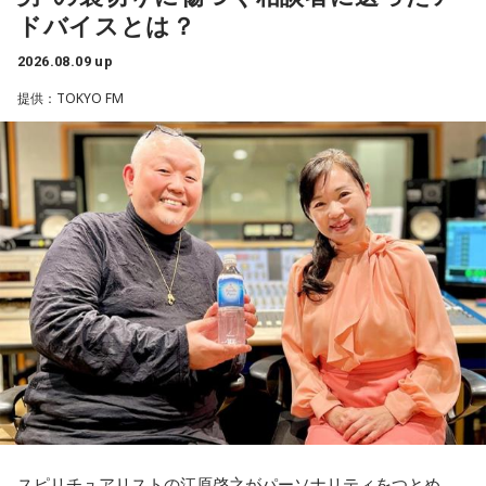
ドバイスとは？
江原：ねえ。そんな男を見抜けなかった自分を恥じるべき。
それでいて仰るように、結婚される彼女も気の毒ですね。
2026.08.09 up
◆国民の暮らしを支える国家公務員の仕事
奥迫：そうなんですよ。こういうことってなかなか……本当に
提供：TOKYO FM
私たちが当たり前のように利用している制度や行政サービス
嫌ですね。
は、多くの国家公務員によって支えられています。暮らしの
困りごとに向き合い、安全・安心を守りながら「国のミライ
江原：私はね、他にも（同じようなことをされている女性
をつくる」存在として重要な役割を担っています。人事院も
が）いると思う。
国家公務員が勤める行政機関の1つです。
奥迫：なるほど！
人事院の役割について、平野さんは「『公務員を元気に 国民
を幸せに』をミッションとして、国家公務員が安心して働け
江原：うん。もう、色んなところを物色して、（49歳）にも
る環境を整えたり、優秀な人材を国家公務員として採用した
なって何かチャラチャラと「俺様はモテるな～」なんて（勘
りといった、国家公務員の人事に関するルール作りを通し
違いしているのでしょう）。アホな高校教師ですわ。社会性
て、日本の行政を支える役割を担っています」と説明しま
がないのね、こういう人ってね。だけど、こんな男と結婚し
す。
なくて良かったじゃない。
国家公務員というと“霞が関で法案や制度を作る人たち”という
奥迫：良かったですよ！ もう、それを糧にして前を向いて。
イメージを持っている人もいるかもしれませんが、それだけ
でなく、気象予報や航空管制、ハローワーク、税関など、日
江原：そうですよ。美しくそのまま去って、自分から捨てる
スピリチュアリストの江原啓之がパーソナリティをつとめ、