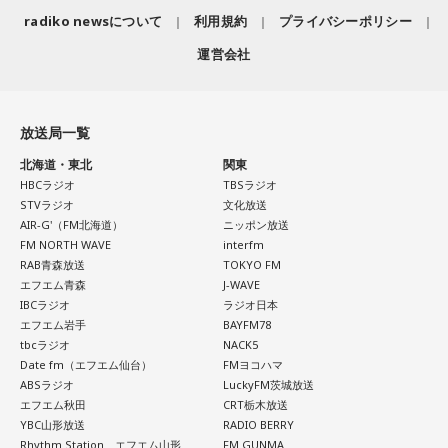
■番組HP：
https://manga-no-radio.com/
radiko newsについて
利用規約
プライバシーポリシー
運営会社
放送局一覧
北海道・東北
関東
HBCラジオ
TBSラジオ
STVラジオ
文化放送
AIR-G'（FM北海道）
ニッポン放送
FM NORTH WAVE
interfm
RAB青森放送
TOKYO FM
エフエム青森
J-WAVE
IBCラジオ
ラジオ日本
エフエム岩手
BAYFM78
tbcラジオ
NACK5
Date fm（エフエム仙台）
FMヨコハマ
ABSラジオ
LuckyFM茨城放送
エフエム秋田
CRT栃木放送
YBC山形放送
RADIO BERRY
Rhythm Station エフエム山形
FM GUNMA