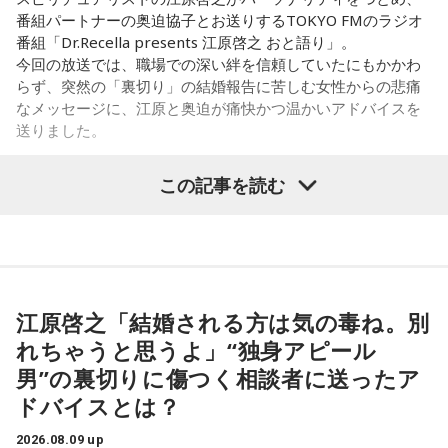
本全国、さらには海外でも、それぞれの専門性を活かしなが
感じで。カツ丼の二杯でも食べて。
番組パートナーの奥迫協子とお送りするTOKYO FMのラジオ
ら幅広い分野で活躍しています。ちなみに、人材確保対策室
番組「Dr.Recella presents 江原啓之 おと語り」。
に所属する平野さんは、「国家公務員という仕事の魅力を発
奥迫：カツ丼（笑）！ 良いですね！
今回の放送では、職場での深い絆を信頼していたにもかかわ
信し、将来の公務を担う人材を確保するための仕事を担当し
らず、突然の「裏切り」の結婚報告に苦しむ女性からの悲痛
ています」と話します。
江原：あんみつも付けちゃって。お酒を飲めるならビールも
なメッセージに、江原と奥迫が痛快かつ温かいアドバイスを
カッとお腹に流し込んで、「ごちそうさん！」とか言って
送りました。
◆改革が進む国家公務員の働き方
ね、蕎麦屋さんで（笑）。それで良いと思う。
この記事を読む
また“国家公務員になるのもハードルが高い”といった印象を持
奥迫：良いですね。すっきりします！
パーソナリティの江原啓之
つ人も少なくありませんが、平野さんは「人事院では多様な
人材に公務に入っていただきたいと考え、教養区分という判
江原：これ以上、こんな男と関わっていたら自分が腐る。だ
断力や思考力、人柄重視の区分を設けるなど、採用試験の改
から、いじめてやろうとか、何か考えたくもなるだろうけれ
革もおこなっています」と解説します。
ど、自分が腐るから。
＜リスナーからの質問＞
私はある男性と4年前に職場で出会いました。男性は私の1つ
江原啓之「結婚される方は気の毒ね。別
一方、公務員というと比較的文系の仕事が多いものの、国土
奥迫：その時間がもったいないですから。
上で、高校教師です。とてもひょうきんな方で、話している
交通省など理系の方が活躍できるフィールドも多くありま
れちゃうと思うよ」“独身アピール
と楽しくて、すぐに仲良くなりました。ただ、男女関係はな
す。しかし、国家公務員採用試験では、一部の技術系区分
江原：もったいない！ それで絶対、他でもやってるから。
男”の裏切りに傷つく相談者に送ったア
く、3年半以上、毎日LINEをしたり、仕事後にご飯に行った
で、各府省が採用したい理系人材数を十分に確保できておら
LINEとかで。チャラチャラした男ですよ、こいつは。だけ
り、海に行ったり、お花見をしたり、蛍を見に行ったりと、
ドバイスとは？
ず、それが課題となっているそうです。
ど、その結婚される方は気の毒ね。別れちゃうと思うよ、20
楽しい時間を過ごしていました。
年も付き合っておいてそんなことしているんだから。いや
2026.08.09 up