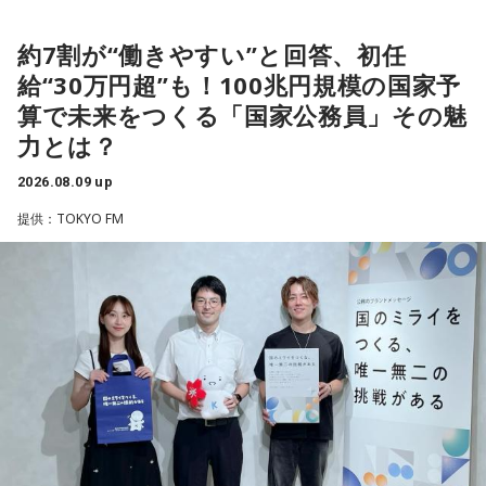
＜リスナーからの質問＞
私はある男性と4年前に職場で出会いました。男性は私の1つ
約7割が“働きやすい”と回答、初任
上で、高校教師です。とてもひょうきんな方で、話している
給“30万円超”も！100兆円規模の国家予
と楽しくて、すぐに仲良くなりました。ただ、男女関係はな
算で未来をつくる「国家公務員」その魅
く、3年半以上、毎日LINEをしたり、仕事後にご飯に行った
り、海に行ったり、お花見をしたり、蛍を見に行ったりと、
力とは？
楽しい時間を過ごしていました。
2026.08.09 up
男性との繋がりが日常になっていた今年の3月末に、男性から
提供：TOKYO FM
突然、「プライベートで話がある」とLINEで言われました。
朝イチに職場で話を聞くと、彼は20年近く交際している彼女
がいて、入籍すると言われました。突然すぎてビックリし
て、その場はおめでとうございますと伝えましたが、時間が
経つにつれ、喪失感や絶望感、彼からの裏切りのような気持
ちがわきあがり、仕事中に男性を呼び出し、私や彼女に不誠
実ではないかと責めました。今後、プライベートな話はしな
いと告げ、今は仕事上の話しかしておらず、職場の雰囲気は
悪くなり、お互い、居心地が悪くなっています。
私は仕事上でも、プライベートでも、その男性を信頼してい