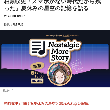
柏原収史「スマホがない時代だから残
い気持ちを前に出して、行動していくと良いでしょう。気に
す。記念すべき初回生配信には、山中真尋（草薙理解役）、
った」夏休みの星空の記憶を語る
凡人にはよくわからないと思いますが
なる相手にも自信を持って接するようにしましょう。
福原かつみ（本橋依央利役）が出演。番組スタートに先駆
これはカリスマたちの物語です。
2026.08.09 up
け、ラジオ番組への意気込みや番組の楽しみ方、今後の展開
【2位】蠍座（さそり座）
ラッキーなことが起こりそう。周りからの評価も上がって、
提供：FM FUJI
などをたっぷりトークします。
【新番組概要】
充実感を覚えるようです。努力などが認められると、心も落
■番組名： 『めちゃめちゃカリスマなラジオ』
ち着いて穏やかになれることでしょう。交友関係も好調なの
■『カリスマ』作品概要
■放送日時： 2026年秋 ※放送日時詳細は後日発表
で、良い縁ができるかも。
■出演： 小野友樹、山中真尋、福原かつみ、細田健太、日向
原作：Dazed CO.,LTD.
【3位】魚座（うお座）
朔公、大河元気、橋詰知久
心の中にあった、わだかまりを解消できるようです。ほっと
松原 秀
■メールアドレス： charisma@joqr.net
できると、自分らしく活動できることでしょう。恋愛に対し
音楽製作：EVIL LINE RECORDS
■番組ハッシュタグ： #カリラジ
ても前向きになれそう。情熱的な相手を通して自分自身も成
キャラクターデザイン：えびも
長できるようです。
■QloveR番組ページ： https://qlover.jp/charisma ※月額
アートディレクション：BALCOLONY.
660円（税込）
【4位】乙女座（おとめ座）
■番組告知映像： https://youtu.be/fjp-_Nw_6AQ
思い切りの良さを大事にしてみましょう。出かけるときは、
『カリスマ』は、音楽原作キャラクターラッププロジェクト
番組ロゴ
普段よりもオシャレをすると良いでしょう。モチベーション
『ヒプノシスマイク –Division Rap Battle-』の開発、運営を
が上がって、何でも上手くできそう。無難な色よりも、挑戦
手掛けるEVIL LINE RECORDSと株式会社Dazedが手掛ける二
柏原収史が届ける夏休みの星空と忘れられない記憶
的な色を選んでみて。
次元キャラクターコンテンツ。