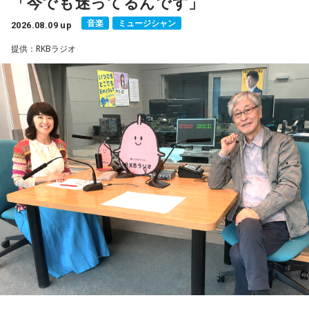
「今でも迷ってるんです」
見るという夏休みならではの体験に触れながら、「記憶に焼
なり、「宇宙兄弟」誕生のエピソードや「キャラクターに出
きつく景色」について語りました。
会う」というキャラクター造形について、ストーリーの発想
音楽
ミュージシャン
2026.08.09 up
と科学的裏付けについて等、様々な話を伺っていく。
提供：RKBラジオ
便利になった今だからこそ、ただ景色を眺める時間の大切さ
を感じるエピソードです。
小山宙哉をゲストに迎える特別番組『マンガのラジオ 宇宙兄
弟スペシャル supported by viviON』は8月16日（日）19時
山梨の風景とともに蘇る夏の記憶
から放送。放送後には、地上波本編で未公開の音源を含むデ
ィレクターズカット版のポッドキャスト配信も予定してい
『Nostalgic More Story』では、山梨にまつわる風景や、大
る。
切な人との思い出を紹介しています。
【小山宙哉プロフィール】
今回の放送では、夏の夜空をきっかけに、子どもの頃の純粋
1978年生 京都府出身 京都市立銅駝美術工芸高等学校（現：
な感動や、時間が経っても色あせない記憶が届けられまし
京都市立美術工芸高等学校）、大阪市立デザイン教育研究所
た。
卒業。デザイン会社勤務を経て、「モーニング」に持ち込み
をした『ジジジイ』で第14回MANGA OPEN審査委員賞（わ
放送で紹介されたStoryの続きをぜひradikoのタイムフリーで
たせせいぞう賞）受賞。『劇団JET’S』で第15回MANGA
お楽しみください。
OPEN大賞受賞。2006年『ハルジャン』『ジジジイ-GGG-』