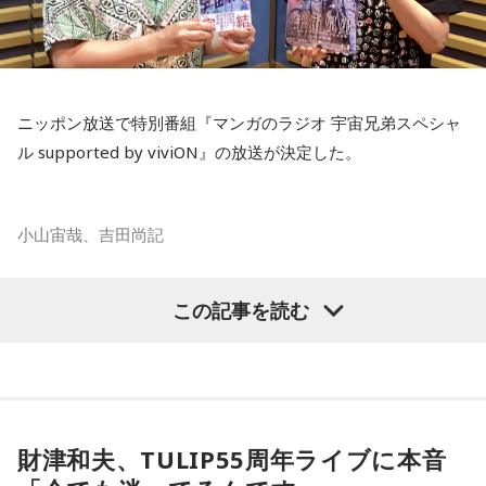
今回の放送では、夏の夜空をきっかけに、子どもの頃の純粋
星空。
オンライン占いセレーネ：
https://online-uranai.jp/
な感動や、時間が経っても色あせない記憶が届けられまし
「あれが北斗七星」「あっちが○○座だよ」と目を輝かせなが
た。
ら星について話すK君の姿は、今でも忘れられない光景だと語
放送で紹介されたStoryの続きをぜひradikoのタイムフリーで
られました。
ニッポン放送で特別番組『マンガのラジオ 宇宙兄弟スペシャ
お楽しみください。
ル supported by viviON』の放送が決定した。
スマホがない時代だからこそ残った景色
その後、K君のお父さんに連れて行ってもらった清里で見た星
小山宙哉、吉田尚記
空。
マンガ大賞の発起人にも名を連ねる吉田尚記アナウンサーが
この記事を読む
当時はスマホもなく、写真を撮ることもできませんでした。
パーソナリティを務め、漫画にまつわるゲストを迎えるポッ
ドキャスト番組『マンガのラジオ supported by viviON』
それでも、みんなで「わぁ、綺麗だね」と言いながら同じ空
（毎週日曜 18時頃配信）の地上波特別番組で、 「宇宙兄弟」
を見上げた時間は、今も鮮明な思い出として残っています。
の漫画家・小山宙哉がゲスト出演する。
財津和夫、TULIP55周年ライブに本音
柏原収史も、友達の家に泊まり、夜更かしをしながら星空を
18年に及ぶ「宇宙兄弟」の連載完結のタイミングでの出演と