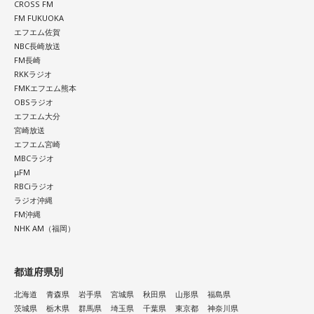
CROSS FM
FM FUKUOKA
エフエム佐賀
NBC長崎放送
FM長崎
RKKラジオ
FMKエフエム熊本
OBSラジオ
エフエム大分
宮崎放送
エフエム宮崎
MBCラジオ
μFM
RBCiラジオ
ラジオ沖縄
FM沖縄
NHK AM（福岡）
都道府県別
北海道
青森県
岩手県
宮城県
秋田県
山形県
福島県
茨城県
栃木県
群馬県
埼玉県
千葉県
東京都
神奈川県