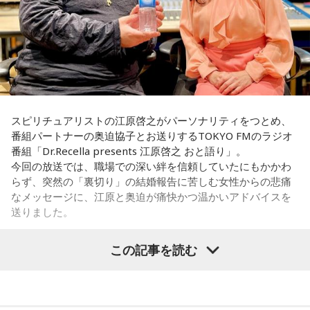
スピリチュアリストの江原啓之がパーソナリティをつとめ、
番組パートナーの奥迫協子とお送りするTOKYO FMのラジオ
番組「Dr.Recella presents 江原啓之 おと語り」。
今回の放送では、職場での深い絆を信頼していたにもかかわ
らず、突然の「裏切り」の結婚報告に苦しむ女性からの悲痛
なメッセージに、江原と奥迫が痛快かつ温かいアドバイスを
送りました。
この記事を読む
パーソナリティの江原啓之