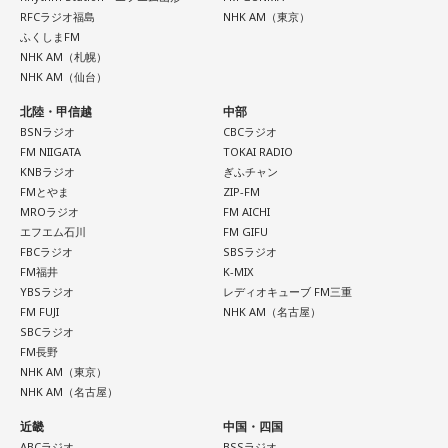
RFCラジオ福島
NHK AM（東京）
ふくしまFM
NHK AM（札幌）
NHK AM（仙台）
北陸・甲信越
中部
BSNラジオ
CBCラジオ
FM NIIGATA
TOKAI RADIO
KNBラジオ
ぎふチャン
FMとやま
ZIP-FM
MROラジオ
FM AICHI
エフエム石川
FM GIFU
FBCラジオ
SBSラジオ
FM福井
K-MIX
YBSラジオ
レディオキューブ FM三重
FM FUJI
NHK AM（名古屋）
SBCラジオ
FM長野
NHK AM（東京）
NHK AM（名古屋）
近畿
中国・四国
ABCラジオ
BSSラジオ