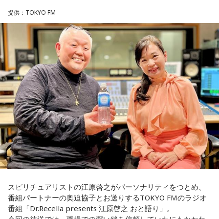
近年は働き方改革も進んでおり、フレックスタイム制やテレ
ぁ、良かった、良かった。おめでとうございます！
男性との繋がりが日常になっていた今年の3月末に、男性から
提供：TOKYO FM
ワークを活用した柔軟な勤務が可能になっています。さら
突然、「プライベートで話がある」とLINEで言われました。
に、男性の育児休業取得率は8割を超え、育児と仕事を両立す
朝イチに職場で話を聞くと、彼は20年近く交際している彼女
る職員も増加しています。初任給についても民間企業の給与
がいて、入籍すると言われました。突然すぎてビックリし
パートナーの奥迫協子、パーソナリティの江原啓之
水準を踏まえて改善されており、大卒で30万円を超えるケー
て、その場はおめでとうございますと伝えましたが、時間が
スもあります。実際、国家公務員の働き方改革に関するアン
経つにつれ、喪失感や絶望感、彼からの裏切りのような気持
ケートでは、職員の約7割が「今の職場は働きやすい」と回答
ちがわきあがり、仕事中に男性を呼び出し、私や彼女に不誠
しており、ライフステージに応じて働き方を選べる環境が整
●江原啓之 今夜の格言
実ではないかと責めました。今後、プライベートな話はしな
えられています。
「お掃除は、心も清め、パワーも増します」
いと告げ、今は仕事上の話しかしておらず、職場の雰囲気は
悪くなり、お互い、居心地が悪くなっています。
さらに、平野さんは成長できる環境があるのも大きな魅力だ
＜番組概要＞
とし、「研修制度も充実していますし、若いうちからいろい
番組名：Dr.Recella presents 江原啓之 おと語り
私は仕事上でも、プライベートでも、その男性を信頼してい
ろな仕事を経験できるように、キャリア形成のサポートもお
放送日時：TOKYO FM／FM 大阪 毎週日曜 22:00～22:25、エ
て、また、日常のLINEでも、男性は独身生活をアピールする
こなっています。例えば、外国の大学院に留学できる制度が
フエム山陰 毎週土曜 12:30～12:55
ような内容を送ってきていました。私は隣に大切な彼女がい
あり、2025年度は140名が新たに海外留学しました。世界の
出演者：江原啓之、奥迫協子
ることなんて想像もしていませんでした。私はどうやって前
動きがますます身近になる今、海外で学んだ経験や視野は、
番組Webサイト：
http://www.tfm.co.jp/oto/
を向けば良いか、そして、このまま暗い雰囲気のまま仕事を
日本の行政にも欠かせません。だからこそ、人材への投資は
すべきか、悩んでいます。アドバイスをいただきたいです。
しっかり続けています」と強調します。
スピリチュアリストの江原啓之がパーソナリティをつとめ、
番組パートナーの奥迫協子とお送りするTOKYO FMのラジオ
＜江原からの回答＞
◆「国のミライ」を伝える新たな挑戦
番組「Dr.Recella presents 江原啓之 おと語り」。
今回の放送では、職場での深い絆を信頼していたにもかかわ