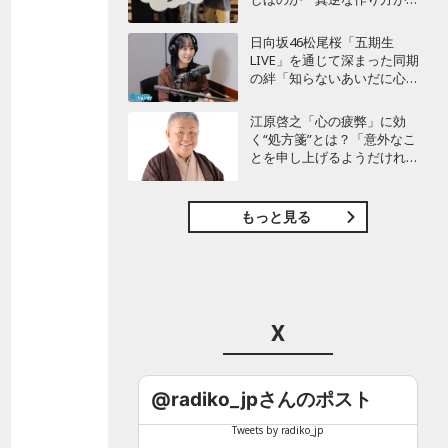
白かった」最新曲「コニファ
ー」制作秘話も
日向坂46松尾桜「五期生
LIVE」を通じて深まった同期
の絆「知らないあいだに心の
距離が…」
江原啓之「心の疲弊」に効
く“処方箋”とは？「意外なこ
とを申し上げるようだけれ
ど…」
もっと見る
X
@radiko_jpさんのポスト
Tweets by radiko_jp