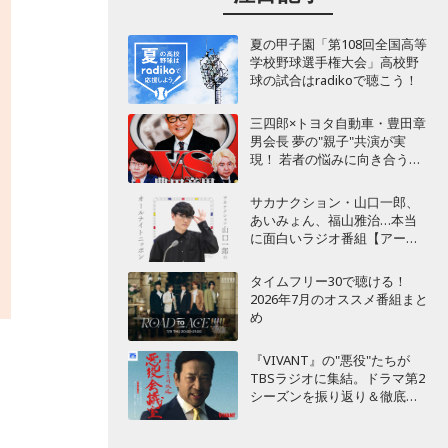
夏の甲子園「第108回全国高等
学校野球選手権大会」高校野
球の試合はradikoで聴こう！
三四郎×トヨタ自動車・豊田章
男会長 夢の"親子"共演が実
現！ 若者の悩みに向き合うポ
ッドキャスト番組が始動
サカナクション・山口一郎、
あいみょん、福山雅治…本当
に面白いラジオ番組【アーテ
ィスト編】
タイムフリー30で聴ける！
2026年7月のオススメ番組まと
め
『VIVANT』の"悪役"たちが
TBSラジオに集結。ドラマ第2
シーズンを振り返り＆徹底考
察！