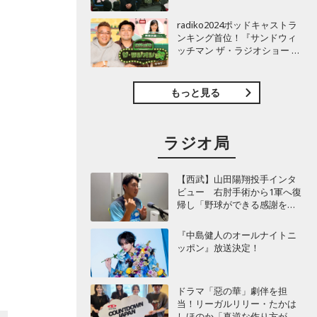
TBSラジオ『安住紳一郎の日
曜天国』インタビュー
radiko2024ポッドキャストラ
ンキング首位！『サンドウィ
ッチマン ザ・ラジオショー サ
タデー』インタビュー
もっと見る
ラジオ局
【西武】山田陽翔投手インタ
ビュー 右肘手術から1軍へ復
帰し「野球ができる感謝を再
び感じることができました」
『中島健人のオールナイトニ
ッポン』放送決定！
ドラマ「惡の華」劇伴を担
当！リーガルリリー・たかは
しほのか「真逆な作り方が面