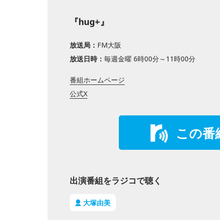
『hug+』
放送局：
FM大阪
放送日時：
毎週金曜 6時00分～11時00分
番組ホームページ
公式X
この番
出演番組をラジコで聴く
大塚由美