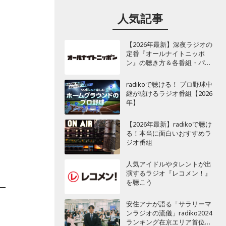
人気記事
【2026年最新】深夜ラジオの
定番『オールナイトニッポ
ン』の聴き方＆各番組・パー
ソナリティ一覧
radikoで聴ける！ プロ野球中
継が聴けるラジオ番組【2026
年】
【2026年最新】radikoで聴け
る！本当に面白いおすすめラ
ジオ番組
人気アイドルやタレントが出
演するラジオ『レコメン！』
を聴こう
安住アナが語る「サラリーマ
ンラジオの流儀」radiko2024
ランキング在京エリア首位