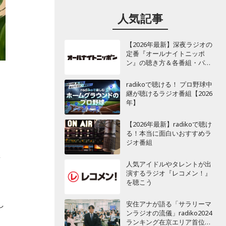
人気記事
【2026年最新】深夜ラジオの
定番『オールナイトニッポ
ン』の聴き方＆各番組・パー
ソナリティ一覧
radikoで聴ける！ プロ野球中
継が聴けるラジオ番組【2026
年】
題
【2026年最新】radikoで聴け
る！本当に面白いおすすめラ
ジオ番組
委
人気アイドルやタレントが出
演するラジオ『レコメン！』
を聴こう
し
安住アナが語る「サラリーマ
ンラジオの流儀」radiko2024
ランキング在京エリア首位