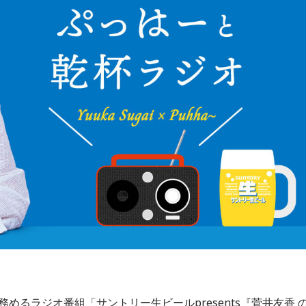
務めるラジオ番組「サントリー生ビールpresents『菅井友香 