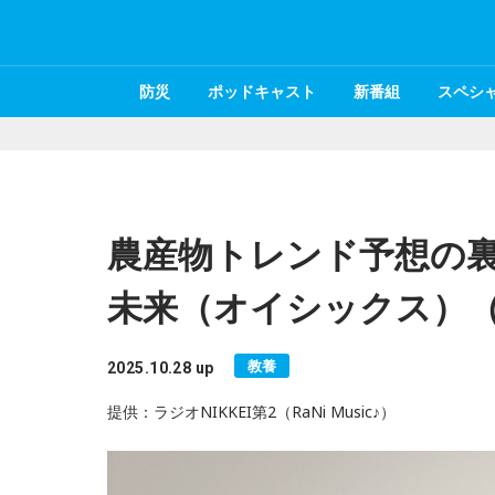
防災
ポッドキャスト
新番組
スペシ
農産物トレンド予想の
未来（オイシックス）
教養
2025.10.28 up
提供：ラジオNIKKEI第2（RaNi Music♪）