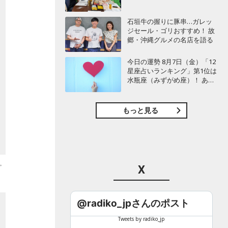
石垣牛の握りに豚串…ガレッ
ジセール・ゴリおすすめ！ 故
郷・沖縄グルメの名店を語る
今日の運勢 8月7日（金）「12
星座占いランキング」第1位は
水瓶座（みずがめ座）！ あな
たの星座は何位？
もっと見る
。
X
@radiko_jpさんのポスト
Tweets by radiko_jp