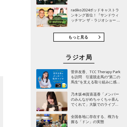
TBSラジオ『安住紳一郎の日
曜天国』インタビュー
radiko2024ポッドキャストラ
ンキング首位！『サンドウィ
ッチマン ザ・ラジオショー サ
タデー』インタビュー
もっと見る
ラジオ局
菅井友香、TCC Therapy Park
を訪問 引退競走馬の“第二の
馬生”を支える取り組みに感
動！
乃木坂46賀喜遥香「メンバー
のみんながめちゃくちゃ喜ん
でくれて」大阪でのライブで
毎回届く“親戚からの差し入
れ”とは？
全国各地に存在する、権力を
握る「ドン」の実態