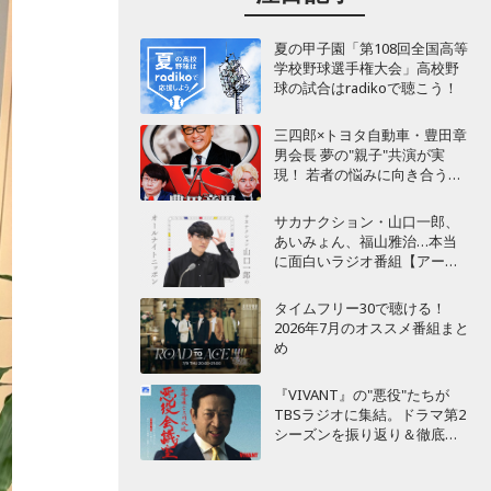
夏の甲子園「第108回全国高等
学校野球選手権大会」高校野
球の試合はradikoで聴こう！
三四郎×トヨタ自動車・豊田章
男会長 夢の"親子"共演が実
現！ 若者の悩みに向き合うポ
ッドキャスト番組が始動
サカナクション・山口一郎、
あいみょん、福山雅治…本当
に面白いラジオ番組【アーテ
ィスト編】
タイムフリー30で聴ける！
2026年7月のオススメ番組まと
め
『VIVANT』の"悪役"たちが
TBSラジオに集結。ドラマ第2
シーズンを振り返り＆徹底考
察！