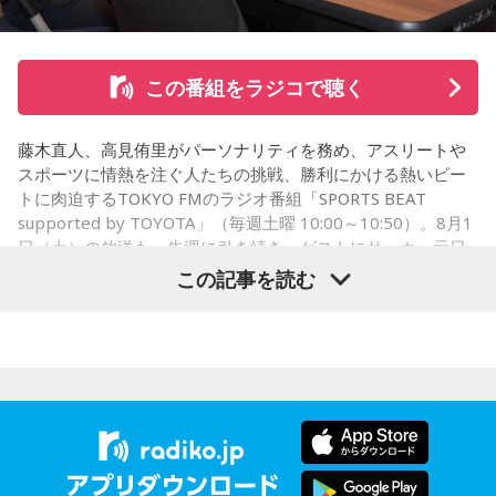
思いを語りました。
この番組をラジコで聴く
コーナー後には、来場者から田村への質疑応答も実施。最後
藤木直人、高見侑里がパーソナリティを務め、アスリートや
には、田村がイベントを振り返り、「リスナーの皆さんのエ
スポーツに情熱を注ぐ人たちの挑戦、勝利にかける熱いビー
ンディング曲の話とかを聞いているだけでも、僕はポジティ
トに肉迫するTOKYO FMのラジオ番組「SPORTS BEAT
supported by TOYOTA」（毎週土曜 10:00～10:50）。8月1
ブになれた。確かに死はすごく悲しいことではあるんだけ
日（土）の放送も、先週に引き続き、ゲストにサッカー元日
ど、100％皆さんに必ず来るお別れなので、そのお別れとど
本代表の福田正博さんが登場！ 当記事では、「FIFAワールド
この記事を読む
うやって向き合うかということを考える一つのきっかけにな
カップ26（以下、W杯）」でブラジルに対する発言が波紋を
ればと思います」と締めくくりました。
呼んだ塩貝健人選手について、福田さんが語った模様を紹介
します。
また、イベント当日は文化放送1階のサテライトプラス広場に
て「イタコト展」も開催。「誰かの心のこりが、誰かの心の
こりを和らげる」をテーマに、さまざまな「心のこり」に触
（左から）福田正博さん、藤木直人、高見侑里
れながら、自分自身の想いを見つめ直す機会を届けました。