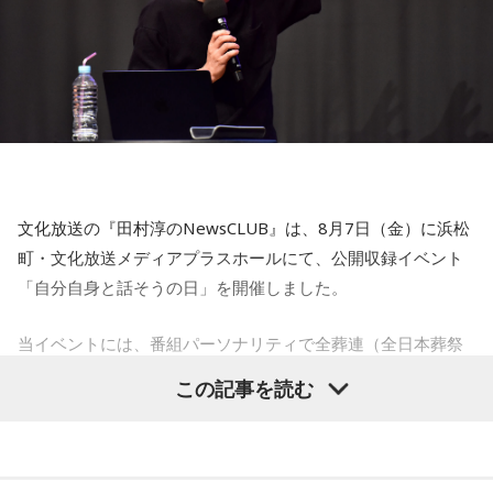
【5位】牡牛座（おうし座）
【今日の一言メッセージ】
趣味や友達付き合いが活発な運気です。今日は心の充実感を
今日は不要なものを手放したり、今後の計画を見直すことを
感じやすい日なので、好きなことをとことん楽しみましょ
心掛けると良い日です。
う。ラッキーアイテムは、炭酸水。
■監修者プロフィール：莉瑠（リル）
【6位】乙女座（おとめ座）
東京・池袋占い館セレーネ所属。10代に占いに出会い、勉
人付き合いが好調で、楽しいことが広がっていくような運気
強、コミュニケーションなどの苦手な部分を克服。成績も最
です。今日は色々な人と積極的にコミュニケーションをとっ
下位からトップに。OL、芸能活動を経て、悩みやコンプレッ
ていきましょう。
クスを持つ方に寄り添いたいと本格的に占いの世界に進出。
文化放送の『田村淳のNewsCLUB』は、8月7日（金）に浜松
SATORI電話占い月間ランキング連続1位。占いコンテンツ
【7位】牡羊座（おひつじ座）
町・文化放送メディアプラスホールにて、公開収録イベント
『莉瑠と龍神様の絶対神託』リリース。
マイペースに過ごせると良い日です。今日は部屋の片付けを
「自分自身と話そうの日」を開催しました。
Webサイト：
https://selene-uranai.com/
したり、書類の整理をしたり、身の回りの整理を心掛けて過
オンライン占いセレーネ：
https://online-uranai.jp/
ごしてみましょう。
当イベントには、番組パーソナリティで全葬連（全日本葬祭
業協同組合連合会）のフューネラルアンバサダーも務める田
【8位】天秤座（てんびん座）
この記事を読む
仕事運が好調な日。今日がお休みの人も忙しさが目立ちそう
村淳と、アシスタントの砂山圭大郎アナウンサーが登壇。
です。優先順位を確認し、1つひとつ丁寧に進めていくことを
「自分自身と話そう」をテーマに、“これまでの人生”を肯定し
心がけてみましょう。
ながら“これからの生き方”を考える時間を、来場者とのやり取
りを交えながらお届けしました。