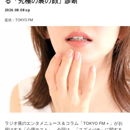
る「究極の裏の顔」診断
と暴露します。
2026.08.08 up
有吉自身は、今では後輩から挨拶されないことがまったくな
いため分からないと前置きしつつ、「ぐりんぴーすがそう言
提供：TOKYO FM
っていたから……その辺はどう？ 風紀が乱れているかどうか」
と質問します。
これに対して、カミムラは「ぐりんぴーすさんが言っている
のは、1～2年目の芸人の子たちだと思うんですけど……たぶ
ん、その子たちは本当に挨拶していないと思います」と苦笑
い。有吉が「なんでなの？」と尋ねると、カミムラは「こん
なことを言うのもあれですけど、（ぐりんぴーすさんが）ど
ういう先輩か分かっていないんだと思います」と正直に語り
ます。
それを受け、有吉は「でもさ、この世界に入ったら俺だって
（若手の頃は）誰か分からない人にも一応挨拶するじゃな
い？ 何があるか分からないからさ」と持論を語ります。その
意見にカミムラも納得しつつも、「ちゃんと挨拶をしない人
間は時代的に増えていますね」とリアルな実情を明かしま
ラジオ発のエンタメニュース＆コラム「TOKYO FM＋」がお
す。
届けする「心理テスト」。今回は、「スズメバチ」に関する