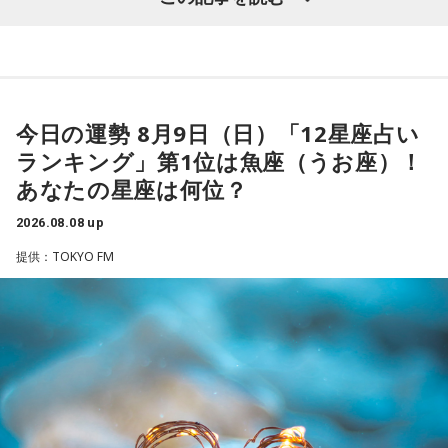
窮地に立たされると、何よりまず自分を守り抜く、利己的な
タイプ。生き残るための冷徹な判断力は、時に人を出し抜く
髙津は1990年代から2000年代にかけて伝家の宝刀・シンカ
ほどです。ただ、その強さはあなたや大切なものを守るため
ーを武器にヤクルトスワローズの絶対的守護神を担い、選手
の武器にもなるでしょう。
として5度のリーグ優勝、4度の日本一に貢献した。メジャー
3．乾電池……本性は「気まぐれな人間」
でも活躍し日米通算313セーブをマーク。指導者としては、6
今日の運勢 8月9日（日）「12星座占い
乾電池は「内に秘めたエネルギー」を暗示しています。あな
シーズン、ヤクルトの監督を務め、前年最下位からの日本
ランキング」第1位は魚座（うお座）！
たは追い詰められると、理屈より先に、その時の衝動でとっ
一、球団初のリーグ連覇を成し遂げた。
さに動く本能タイプ。ある意味では、いちばん人間らしいか
あなたの星座は何位？
もしれません。勢いが吉と出ることも多いですが、一呼吸置
選手としても指揮官としてもヤクルトが誇る球界のレジェン
いて考える癖もつけてみて。
2026.08.08 up
ドといえる髙津が8月15日（土）に神宮球場で行われる「ヤ
提供：TOKYO FM
4．懐中電灯……本性は「冷静な神様!?」
クルト×DeNA」に『ニッポン放送ショウアップナイター』の
懐中電灯は「今後の見通し」を暗示しています。あなたは極
スペシャルゲスト解説として登場する。現役時代は『ニッポ
限の場面でもパニックにならず、状況を一歩引いて見極める
ン放送ショウアップナイター』の事前情報番組でレギュラー
冷静沈着なタイプ。感情に飲まれず、俯瞰して考えられるタ
出演コーナーを持つなど、ニッポン放送リスナーにはお馴染
イプです。ただ、いつも冷静すぎると近寄りがたく見られる
こともあるので、時には素直になってみましょう。
みの髙津だが、『ニッポン放送ショウアップナイター』で解
説を務めるのは2013年以来、13年ぶりとなる。
＊