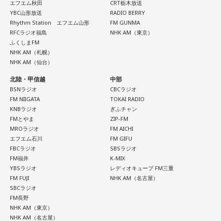
エフエム秋田
CRT栃木放送
YBC山形放送
RADIO BERRY
何を言っているかというと、日本とブラジルの力関係は間違
Rhythm Station エフエム山形
FM GUNMA
いなくブラジルが上なんですよ。そこで日本サイドが考えな
RFCラジオ福島
NHK AM（東京）
きゃいけないことは、ブラジルに油断してもらう、隙を見せ
ふくしまFM
てもらうということも1つだと思っていて。
NHK AM（札幌）
NHK AM（仙台）
去年おこなったブラジルとの親善試合では、日本が2-0から3
北陸・甲信越
中部
点を取ってブラジルに勝っているんです。だけれども、ブラ
BSNラジオ
CBCラジオ
ジルは対戦相手が決まったときに「オランダじゃなくて良か
FM NIIGATA
TOKAI RADIO
った」と思っていた。日本ということで、少しでも油断して
KNBラジオ
ぎふチャン
くれれば、日本にとっては好都合じゃないですか。
FMとやま
ZIP-FM
MROラジオ
FM AICHI
ただ、ブラジルの監督の立場からすると、その油断が一番危
エフエム石川
FM GIFU
険なんです。だから、「去年の親善試合では2-0から逆転され
FBCラジオ
SBSラジオ
FM福井
K-MIX
ているんだ。メンバーは違うかもしれないけれど、日本は力
YBSラジオ
レディオキューブ FM三重
があるんだぞ」と言って、油断しないように警戒させる。そ
FM FUJI
NHK AM（名古屋）
して、「お前ら、（日本選手が）こんなことを言ってるぞ」
SBCラジオ
と塩貝選手のコメントを（起爆剤として）使うことが可能な
FM長野
んですよ。そういう意味でも、利用されてしまうものを提供
NHK AM（東京）
しないほうが良かったなと僕は思っています。
NHK AM（名古屋）