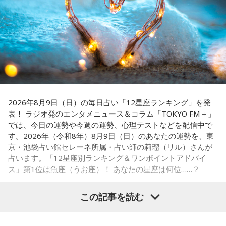
【5位】牡牛座（おうし座）
趣味や友達付き合いが活発な運気です。今日は心の充実感を
感じやすい日なので、好きなことをとことん楽しみましょ
う。ラッキーアイテムは、炭酸水。
【6位】乙女座（おとめ座）
人付き合いが好調で、楽しいことが広がっていくような運気
です。今日は色々な人と積極的にコミュニケーションをとっ
2026年8月9日（日）の毎日占い「12星座ランキング」を発
ていきましょう。
表！ ラジオ発のエンタメニュース＆コラム「TOKYO FM＋」
では、今日の運勢や今週の運勢、心理テストなどを配信中で
【7位】牡羊座（おひつじ座）
す。2026年（令和8年）8月9日（日）のあなたの運勢を、東
マイペースに過ごせると良い日です。今日は部屋の片付けを
京・池袋占い館セレーネ所属・占い師の莉瑠（リル）さんが
したり、書類の整理をしたり、身の回りの整理を心掛けて過
占います。「12星座別ランキング＆ワンポイントアドバイ
ごしてみましょう。
ス」第1位は魚座（うお座）！ あなたの星座は何位……？
【8位】天秤座（てんびん座）
この記事を読む
仕事運が好調な日。今日がお休みの人も忙しさが目立ちそう
です。優先順位を確認し、1つひとつ丁寧に進めていくことを
心がけてみましょう。
【1位】魚座（うお座）