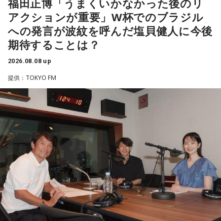
福田正博「うまくいかなかった後のリ
れながら、自分自身の想いを見つめ直す機会を届けました。
昨年に続き2回目の開催となる本イベントは、参加者が自分自
アクションが重要」W杯でのブラジル
身を見つめ直す2つのコーナーで展開。「自分への表彰状を送
への発言が波紋を呼んだ塩貝健人に今後
なお、この模様は8月11日（火・祝）午前9時00分～10時00
ろう」のコーナーでは、大きな成功でなくても「自分、本当
分に、文化放送で特別番組として放送します。
期待することは？
によく頑張ったな」と思えるこれまでの出来事を、“自分への
表彰状”という形で来場者から募集・紹介。自身の記憶を改め
2026.08.08 up
【特別番組概要】
て言葉にすることで、人生をじっくりと見つめ直す時間とな
提供：TOKYO FM
■番組名：『田村淳のNewsCLUB「自分自身と話そうの
りました。
日」』
■放送日時：2026年8月11日（火・祝）午前9時00分～10時
続く「人生の最後に流したい私のエンディング曲」のコーナ
00分
ーでは、来場者が選んだ“人生の最後に流したい一曲”にまつわ
■出演：田村淳、砂山圭大郎（文化放送アナウンサー）
る思い出を紹介。音楽を通してこれまでの人生を振り返りな
■提供：全日本葬祭業協同組合連合会（全葬連）
がら、これからの“自分らしい生き方”を考える時間を共有しま
した。田村は、人生の最後に流したい曲について、「お葬式
で流す曲は決めている。しかも自分の声で流したいと思っ
て、毎日ギターの弾き語りを書斎で練習して、音源として残
しているんです。娘たちにも聴こえているはずだから、お葬
式のときに『パパが弾いてた曲だ』と思ってもらえたら」と