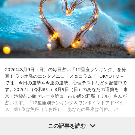
ペナントレースも終盤に差し掛かり、古巣・ヤクルトにとっ
天使も悪魔も、どちらもあなたの一部。自分の中の両方を知
て勝負の夏となる神宮球場の一戦での髙津氏ならではの視点
っておくことが、いざという時の本当の強さになるのかもし
れません。
に注目が集まる。
■監修者プロフィール：蝶ちょ（ちょうちょ）
『ニッポン放送ショウアップナイター』では、今後も60周年
池袋占い館セレーネ所属。電話占いメルにも出演。第六感で
のアニバーサリーイヤーにふさわしい球界のレジェンドたち
人の想いを捉える羅針盤ヒーラー。霊感タロット、四柱推
がスペシャルゲスト解説者として登場する。さらに、リスナ
命、宿曜占星術でオーダーメイドの鑑定を手掛ける。転職、
結婚、離別など多くの経験から、今どう動くべきか悩む人に
ーにとって嬉しい夏の味覚や現金が当たるプレゼント企画も
寄り添いナビゲートする。
実施する。
2026年8月9日（日）の毎日占い「12星座ランキング」を発
Webサイト：
https://selene-uranai.com/
表！ ラジオ発のエンタメニュース＆コラム「TOKYO FM＋」
YouTube：
https://www.youtube.com/@ataru-uranai
では、今日の運勢や今週の運勢、心理テストなどを配信中で
す。2026年（令和8年）8月9日（日）のあなたの運勢を、東
■髙津臣吾 コメント
京・池袋占い館セレーネ所属・占い師の莉瑠（リル）さんが
占います。「12星座別ランキング＆ワンポイントアドバイ
「ショウアップナイター」をお聴きの皆さま、ご無沙汰して
ス」第1位は魚座（うお座）！ あなたの星座は何位……？
おります。
ペナントレース終盤の神宮球場、一つ一つのプレーの重みが
この記事を読む
増す独特の緊張感を、ラジオを通じてお伝えできればと思い