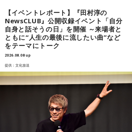
【9位】双子座（ふたご座）
金運が好調です。今日はお金に関する見直しや、将来のため
【イベントレポート】『田村淳の
に必要なことについて考えてみましょう。ラッキーアイテム
昨年に続き2回目の開催となる本イベントは、参加者が自分自
NewsCLUB』公開収録イベント「自分
はコーヒー。
身を見つめ直す2つのコーナーで展開。「自分への表彰状を送
自身と話そうの日」を開催 ～来場者と
ろう」のコーナーでは、大きな成功でなくても「自分、本当
【10位】獅子座（しし座）
ともに“人生の最後に流したい曲”など
によく頑張ったな」と思えるこれまでの出来事を、“自分への
内省がテーマの日です。今日はこれまでを振り返って色々な
をテーマにトーク
ことを見直してみましょう。スマホのデータの整理をした
表彰状”という形で来場者から募集・紹介。自身の記憶を改め
り、不要に感じるものは手放してみるのもおすすめです。
て言葉にすることで、人生をじっくりと見つめ直す時間とな
2026.08.08 up
りました。
【11位】水瓶座（みずがめ座）
提供：文化放送
日頃の疲れを癒しましょう。今日はマッサージを受けたり、
続く「人生の最後に流したい私のエンディング曲」のコーナ
心と身体のメンテナンスを意識しましょう。たくさん睡眠を
取ってリフレッシュするのも良さそうです。
ーでは、来場者が選んだ“人生の最後に流したい一曲”にまつわ
る思い出を紹介。音楽を通してこれまでの人生を振り返りな
【12位】射手座（いて座）
がら、これからの“自分らしい生き方”を考える時間を共有しま
心のモヤモヤが目立つような日です。今日は頑張らず、1人の
した。田村は、人生の最後に流したい曲について、「お葬式
時間を大切にしたり、のんびり過ごす時間を持つようにしま
で流す曲は決めている。しかも自分の声で流したいと思っ
しょう。
て、毎日ギターの弾き語りを書斎で練習して、音源として残
【今日の一言メッセージ】