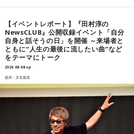
恋愛運が好調で楽しい運気の1日となりそうです。今日は好き
【9位】双子座（ふたご座）
な人に積極的にアプローチをしてみるのも良さそうです。ラ
金運が好調です。今日はお金に関する見直しや、将来のため
ッキーカラーは水色。
に必要なことについて考えてみましょう。ラッキーアイテム
【イベントレポート】『田村淳の
はコーヒー。
NewsCLUB』公開収録イベント「自分
【2位】蟹座（かに座）
好調な運気で心地よく過ごせる1日となりそうです。直感が冴
自身と話そうの日」を開催 ～来場者と
【10位】獅子座（しし座）
えやすい運気なので、選択に迷った際は自分の直感を参考に
ともに“人生の最後に流したい曲”など
内省がテーマの日です。今日はこれまでを振り返って色々な
してみてください。
ことを見直してみましょう。スマホのデータの整理をした
をテーマにトーク
り、不要に感じるものは手放してみるのもおすすめです。
【3位】蠍座（さそり座）
2026.08.08 up
学びや成長ができそうな1日です。今日は視野が広がりやすく
【11位】水瓶座（みずがめ座）
提供：文化放送
学びが深まりそうです。海外のことに目を向けたり、探究心
日頃の疲れを癒しましょう。今日はマッサージを受けたり、
を大切に過ごしてみましょう。
心と身体のメンテナンスを意識しましょう。たくさん睡眠を
取ってリフレッシュするのも良さそうです。
【4位】山羊座（やぎ座）
対人運が好調です。今日は1対1のコミュニケーションが大切
【12位】射手座（いて座）
な日。パートナーや大切な友人と深い話をしたり、普段は話
心のモヤモヤが目立つような日です。今日は頑張らず、1人の
しづらい話題を取り上げてみたりするには良いタイミングで
時間を大切にしたり、のんびり過ごす時間を持つようにしま
す。
しょう。