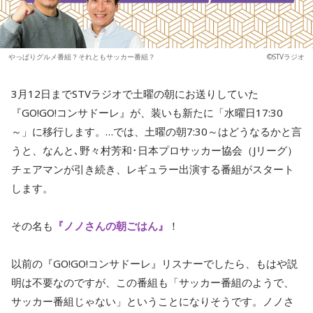
やっぱりグルメ番組？それともサッカー番組？
©STVラジオ
3月12日までSTVラジオで土曜の朝にお送りしていた
『GO!GO!コンサドーレ』が、装いも新たに「水曜日17:30
～」に移行します。…では、土曜の朝7:30～はどうなるかと言
うと、なんと､野々村芳和･日本プロサッカー協会（Jリーグ）
チェアマンが引き続き、レギュラー出演する番組がスタート
します。
その名も
『ノノさんの朝ごはん』
！
以前の『GO!GO!コンサドーレ』リスナーでしたら、もはや説
明は不要なのですが、この番組も「サッカー番組のようで、
サッカー番組じゃない」ということになりそうです。ノノさ