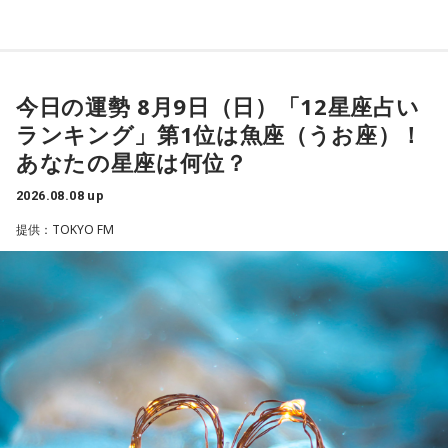
ます。
【1位】魚座（うお座）
よろしくお願いします！
恋愛運が好調で楽しい運気の1日となりそうです。今日は好き
な人に積極的にアプローチをしてみるのも良さそうです。ラ
ッキーカラーは水色。
今日の運勢 8月9日（日）「12星座占い
ランキング」第1位は魚座（うお座）！
【2位】蟹座（かに座）
好調な運気で心地よく過ごせる1日となりそうです。直感が冴
あなたの星座は何位？
「ニッポン放送ショウアップナイター ヤクルト×DeNA」
えやすい運気なので、選択に迷った際は自分の直感を参考に
■放送日時：8月15日（土） 17時50分～試合終了 （延長対
2026.08.08 up
してみてください。
応あり）
提供：TOKYO FM
【3位】蠍座（さそり座）
■スペシャルゲスト解説：髙津臣吾
学びや成長ができそうな1日です。今日は視野が広がりやすく
■実況：師岡正雄アナウンサー
学びが深まりそうです。海外のことに目を向けたり、探究心
■番組X：@showup1242
を大切に過ごしてみましょう。
■ハッシュタグ：#ショウアップナイター #60n
【4位】山羊座（やぎ座）
■メールアドレス：89@1242.com
対人運が好調です。今日は1対1のコミュニケーションが大切
■番組ホームページ：
https://www.1242.com/showup
な日。パートナーや大切な友人と深い話をしたり、普段は話
しづらい話題を取り上げてみたりするには良いタイミングで
す。