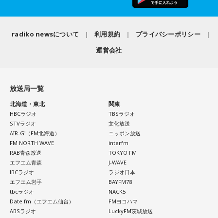
なお、この模様は8月11日（火・祝）午前9時00分～10時00
1966年生まれの福田正博さんは、日本人初のJリーグ得点王に
輝き、Jリーグ通算228試合出場93得点を挙げ、日本代表では
分に、文化放送で特別番組として放送します。
45試合出場で9ゴールを記録するなど活躍を見せ、1993年に
radiko newsについて
利用規約
プライバシーポリシー
はW杯アジア地区最終予選にも出場しました。2002年に現役
【特別番組概要】
運営会社
を引退した後は、サッカー解説者としてメディアでの活動の
■番組名：『田村淳のNewsCLUB「自分自身と話そうの
ほか、講演会やサッカー教室をおこなうなど、自身の経験を
日」』
活かしながら幅広く活動しています。
■放送日時：2026年8月11日（火・祝）午前9時00分～10時
放送局一覧
◆「塩貝選手に悪意はなかった」
00分
北海道・東北
関東
■出演：田村淳、砂山圭大郎（文化放送アナウンサー）
HBCラジオ
TBSラジオ
藤木：決勝トーナメントの相手がブラジルに決まった際、塩
STVラジオ
文化放送
■提供：全日本葬祭業協同組合連合会（全葬連）
貝選手の言葉が切り取られて話題になったというか、ブラジ
AIR-G'（FM北海道）
ニッポン放送
ルにちょっと火をつけてしまった部分もあるのかなと思った
FM NORTH WAVE
interfm
のですが。
RAB青森放送
TOKYO FM
エフエム青森
J-WAVE
福田：そうですね。塩貝選手に悪意はなかったと思います
IBCラジオ
ラジオ日本
し、素直に自分の気持ちを言っただけなのですが、それをブ
エフエム岩手
BAYFM78
tbcラジオ
NACK5
ラジルサイドがうまく切り取って、結果的に彼らのモチベー
Date fm（エフエム仙台）
FMヨコハマ
ションを上げるような形になってしまったので、それはあま
ABSラジオ
LuckyFM茨城放送
り良くなかったかなと思います。