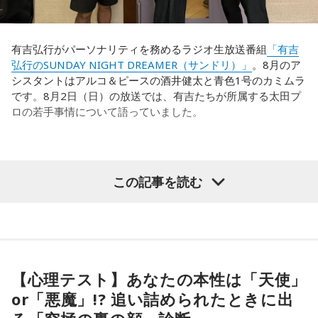
有吉弘行がパーソナリティを務めるラジオ生放送番組
「有吉
弘行のSUNDAY NIGHT DREAMER（サンドリ）」
。8月のア
シスタントはアルコ＆ピースの酒井健太と青色1号のカミムラ
です。8月2日（日）の放送では、有吉たちが所属する太田プ
ロの若手事情について語っていました。
（左から）酒井健太、有吉弘行、カミムラ
この記事を読む
◆太田プロの若手芸人事情
有吉は、若手芸人と接する機会の多いカミムラに聞きたいこ
とがあると切り出し、「賞レースで結果を残していないコン
【心理テスト】あなたの本性は「天使」
ビ、（芸歴18年目の）ぐりんぴーすがよく愚痴をこぼしてい
or「悪魔」!? 追い詰められたときに出
るのは、最近の後輩は挨拶をしてくれないんだって（笑）」