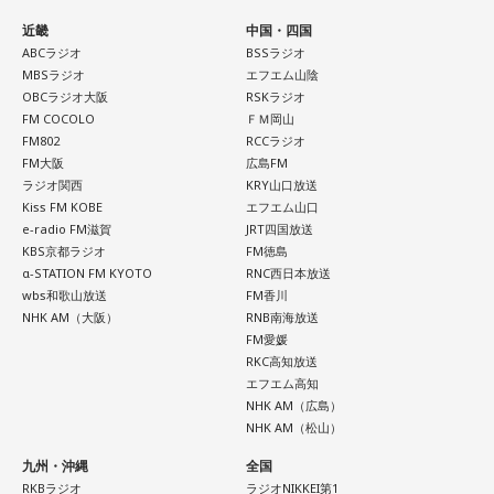
近畿
中国・四国
とはいえ、塩貝選手とはW杯が終わったときに違うところで
ABCラジオ
BSSラジオ
会いましたけど、本当に純粋なんですよ。全然悪気がないと
MBSラジオ
エフエム山陰
いうか。ただ、プロの選手としてそこまで考えてコメントす
OBCラジオ大阪
RSKラジオ
るべきだったかなとは思います。
FM COCOLO
ＦＭ岡山
FM802
RCCラジオ
でもまだ若いですから。森保監督は“リバウンドメンタリテ
FM大阪
広島FM
ィ”という言葉をよく使いますけど、何かうまくいかなかった
ラジオ関西
KRY山口放送
後のリアクションがすごく重要で、今後そこを塩貝選手は試
Kiss FM KOBE
エフエム山口
されるのかなと思いますし、その期待に応えるだけのものを
e-radio FM滋賀
JRT四国放送
持っている選手だと思いますから、良いエネルギーに変えて
KBS京都ラジオ
FM徳島
もらいたいなと思います。
α-STATION FM KYOTO
RNC西日本放送
wbs和歌山放送
FM香川
NHK AM（大阪）
RNB南海放送
----------------------------------------------------
FM愛媛
この日の放送をradikoタイムフリーで聴く
RKC高知放送
※放送エリア外の方は、プレミアム会員の登録でご利用いた
エフエム高知
だけます。
NHK AM（広島）
----------------------------------------------------
NHK AM（松山）
九州・沖縄
全国
＜番組概要＞
RKBラジオ
ラジオNIKKEI第1