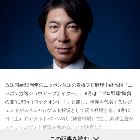
4． 懐中電灯
【解説】
この心理テストでわかることは、追い詰められた時に出る、
あなたの「究極の裏の顔」です。
とっさに握りしめたものは、あなたが窮地で無意識に守ろう
とする「本当に大切なもの」を暗示しています。冷静ではい
られない極限の場面でこそ、普段は隠れているあなたの本性
が表に出るのです。
【解答】
1．鳩のぬいぐるみ……本性は「愛情深い天使」
放送開始60周年のニッポン放送の看板プロ野球中継番組『ニ
鳩のぬいぐるみは「愛情」を暗示しています。あなたは追い
ッポン放送ショウアップナイター』。8月は「プロ野球“勝負
詰められても、自分より大切な誰かを思い浮かべる、利他的
なタイプ。窮地でこそ人にやさしくできる、あたたかい心の
の夏”に60n（ロックオン）！」と題し、球界を代表するレジ
持ち主です。ただ、自分を後回しにしすぎないよう気をつけ
ェンドがスペシャルゲスト解説として続々登場する。8月15
てください。
日（土）のヤクルト×DeNA戦（神宮球場）では、髙津臣吾が
スペシャルゲスト解説を務めることが決定した。
2．身分証……本性は「したたかな悪魔」
身分証は「あなた自身の存在」を暗示しています。あなたは
この記事を読む