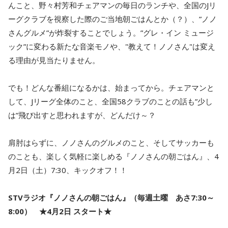
んこと、野々村芳和チェアマンの毎日のランチや、全国のJリ
ーグクラブを視察した際のご当地朝ごはんとか（？）、”ノノ
さんグルメ”が炸裂することでしょう。”グレ・イン ミュージ
ック”に変わる新たな音楽モノや、"教えて！ノノさん"は変え
る理由が見当たりません。
でも！どんな番組になるかは、始まってから。チェアマンと
して、Jリーグ全体のこと、全国58クラブのことの話も”少し
は”飛び出すと思われますが、どんだけ～？
肩肘はらずに、ノノさんのグルメのこと、そしてサッカーも
のことも、楽しく気軽に楽しめる『ノノさんの朝ごはん』、4
月2日（土）7:30、キックオフ！！
STVラジオ『ノノさんの朝ごはん』（毎週土曜 あさ7:30～
8:00） ★4月2日 スタート★