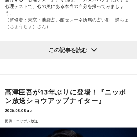
心理テストで、心の奥にある本当の自分を探ってみましょ
また、有吉は「吉本（興業）は縦がちゃんとしているじゃ
う。
ん。それは養成所でもそういう教えがあるんだろうし、先輩
（監修者：東京・池袋占い館セレーネ所属の占い師 蝶ちょ
からも受け継がれるからだと思うんだよね」と他事務所と比
（ちょうちょ）さん）
較しつつ、「太田プロはゆるいから……酒井のせいで（笑）」
と冗談交じりに言うと、酒井も「俺のせいじゃないと思いま
すけどね」とすぐさまツッコミを入れていました。
この記事を読む
【質問】
＜番組概要＞
家でくつろいでいると、突然、大きなスズメバチが部屋に飛
番組名：有吉弘行のSUNDAY NIGHT DREAMER
び込んできました。
放送日時：毎週日曜 20:00～21:55
あなたは慌てて、荷物をつかんで部屋の外へ逃げ出します。
放送エリア：TOKYO FMをのぞくJFN全国25局ネット
安全な場所までたどり着き、ほっと一息。
パーソナリティ：有吉弘行
ふと見ると、あなたは無我夢中で、あるものを握りしめてい
髙津臣吾が13年ぶりに登場！『ニッポ
番組Webサイト：
https://jfn-pods.com/program/27400
ました。
ン放送ショウアップナイター』
音声コンテンツプラットフォーム「JFN Pods」ではスペシャ
それは何でしたか？次の中から近いものを1つ選んでくださ
ル音声も配信中！
い。
2026.08.08 up
1． 鳩のぬいぐるみ
提供：ニッポン放送
2． パスポートなどの身分証
3． 買ったばかりの乾電池