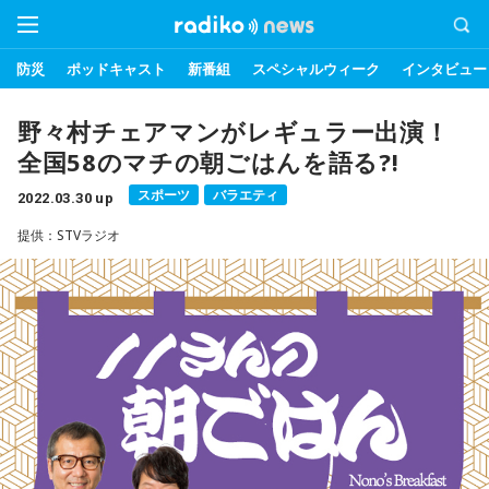
防災
ポッドキャスト
新番組
スペシャルウィーク
インタビュー
野々村チェアマンがレギュラー出演！
全国58のマチの朝ごはんを語る?!
スポーツ
バラエティ
2022.03.30 up
提供：STVラジオ