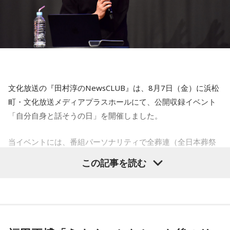
しているんです。娘たちにも聴こえているはずだから、お葬
今日は不要なものを手放したり、今後の計画を見直すことを
式のときに『パパが弾いてた曲だ』と思ってもらえたら」と
心掛けると良い日です。
思いを語りました。
■監修者プロフィール：莉瑠（リル）
東京・池袋占い館セレーネ所属。10代に占いに出会い、勉
強、コミュニケーションなどの苦手な部分を克服。成績も最
下位からトップに。OL、芸能活動を経て、悩みやコンプレッ
コーナー後には、来場者から田村への質疑応答も実施。最後
クスを持つ方に寄り添いたいと本格的に占いの世界に進出。
文化放送の『田村淳のNewsCLUB』は、8月7日（金）に浜松
には、田村がイベントを振り返り、「リスナーの皆さんのエ
SATORI電話占い月間ランキング連続1位。占いコンテンツ
町・文化放送メディアプラスホールにて、公開収録イベント
ンディング曲の話とかを聞いているだけでも、僕はポジティ
『莉瑠と龍神様の絶対神託』リリース。
「自分自身と話そうの日」を開催しました。
Webサイト：
https://selene-uranai.com/
ブになれた。確かに死はすごく悲しいことではあるんだけ
オンライン占いセレーネ：
https://online-uranai.jp/
ど、100％皆さんに必ず来るお別れなので、そのお別れとど
当イベントには、番組パーソナリティで全葬連（全日本葬祭
うやって向き合うかということを考える一つのきっかけにな
業協同組合連合会）のフューネラルアンバサダーも務める田
この記事を読む
ればと思います」と締めくくりました。
村淳と、アシスタントの砂山圭大郎アナウンサーが登壇。
「自分自身と話そう」をテーマに、“これまでの人生”を肯定し
また、イベント当日は文化放送1階のサテライトプラス広場に
ながら“これからの生き方”を考える時間を、来場者とのやり取
て「イタコト展」も開催。「誰かの心のこりが、誰かの心の
りを交えながらお届けしました。
こりを和らげる」をテーマに、さまざまな「心のこり」に触