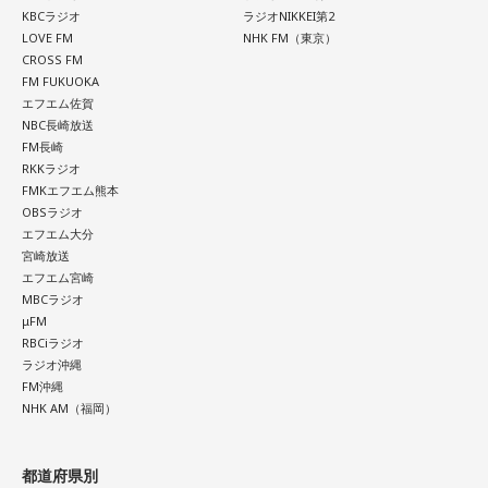
番組名：SPORTS BEAT supported by TOYOTA
KBCラジオ
ラジオNIKKEI第2
放送日時：毎週土曜 10:00～10:50
LOVE FM
NHK FM（東京）
パーソナリティ：藤木直人、高見侑里
CROSS FM
番組Webサイト：
https://www.tfm.co.jp/beat/
FM FUKUOKA
番組公式X：
@SPORTSBEAT_TFM
エフエム佐賀
NBC長崎放送
FM長崎
RKKラジオ
FMKエフエム熊本
OBSラジオ
エフエム大分
宮崎放送
エフエム宮崎
MBCラジオ
μFM
RBCiラジオ
ラジオ沖縄
FM沖縄
NHK AM（福岡）
都道府県別