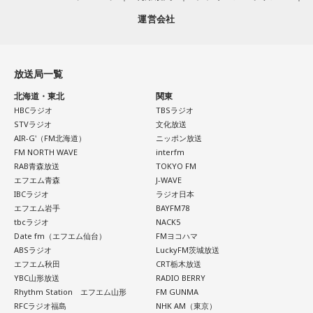
運営会社
放送局一覧
北海道・東北
関東
HBCラジオ
TBSラジオ
STVラジオ
文化放送
AIR-G'（FM北海道）
ニッポン放送
FM NORTH WAVE
interfm
RAB青森放送
TOKYO FM
エフエム青森
J-WAVE
IBCラジオ
ラジオ日本
エフエム岩手
BAYFM78
tbcラジオ
NACK5
Date fm（エフエム仙台）
FMヨコハマ
ABSラジオ
LuckyFM茨城放送
エフエム秋田
CRT栃木放送
YBC山形放送
RADIO BERRY
Rhythm Station エフエム山形
FM GUNMA
RFCラジオ福島
NHK AM（東京）