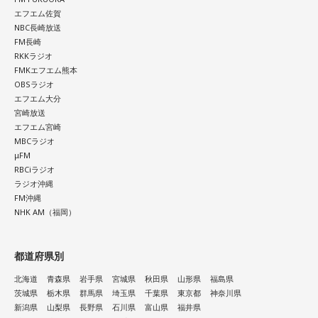
エフエム佐賀
NBC長崎放送
FM長崎
RKKラジオ
FMKエフエム熊本
OBSラジオ
エフエム大分
宮崎放送
エフエム宮崎
MBCラジオ
μFM
RBCiラジオ
ラジオ沖縄
FM沖縄
NHK AM（福岡）
都道府県別
北海道
青森県
岩手県
宮城県
秋田県
山形県
福島県
茨城県
栃木県
群馬県
埼玉県
千葉県
東京都
神奈川県
新潟県
山梨県
長野県
石川県
富山県
福井県