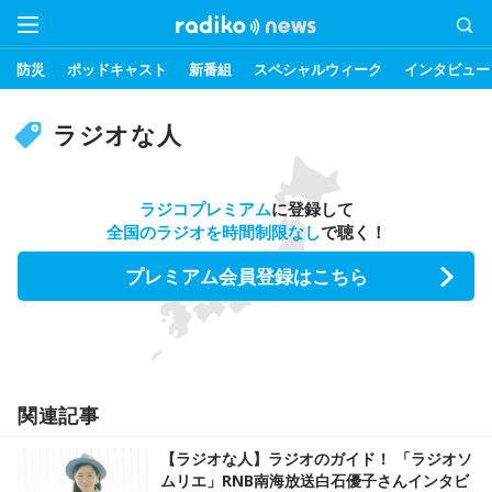
防災
ポッドキャスト
新番組
スペシャルウィーク
インタビュー
ラジオな人
ラジコプレミアム
に登録して
全国のラジオを時間制限なし
で聴く！
プレミアム会員登録はこちら
関連記事
【ラジオな人】ラジオのガイド！ 「ラジオソ
ムリエ」RNB南海放送白石優子さんインタビ