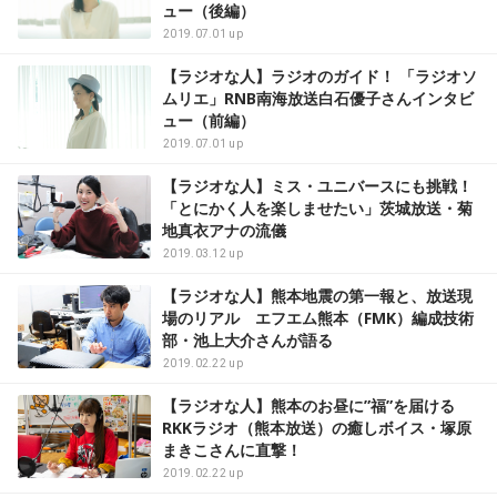
ュー（後編）
2019.07.01 up
【ラジオな人】ラジオのガイド！ 「ラジオソ
ムリエ」RNB南海放送白石優子さんインタビ
ュー（前編）
2019.07.01 up
【ラジオな人】ミス・ユニバースにも挑戦！
「とにかく人を楽しませたい」茨城放送・菊
地真衣アナの流儀
2019.03.12 up
【ラジオな人】熊本地震の第一報と、放送現
場のリアル エフエム熊本（FMK）編成技術
部・池上大介さんが語る
2019.02.22 up
【ラジオな人】熊本のお昼に”福”を届ける
RKKラジオ（熊本放送）の癒しボイス・塚原
まきこさんに直撃！
2019.02.22 up