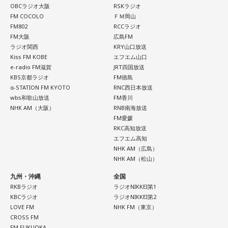
OBCラジオ大阪
RSKラジオ
FM COCOLO
ＦＭ岡山
FM802
RCCラジオ
FM大阪
広島FM
ラジオ関西
KRY山口放送
Kiss FM KOBE
エフエム山口
e-radio FM滋賀
JRT四国放送
KBS京都ラジオ
FM徳島
α-STATION FM KYOTO
RNC西日本放送
wbs和歌山放送
FM香川
NHK AM（大阪）
RNB南海放送
FM愛媛
RKC高知放送
エフエム高知
NHK AM（広島）
NHK AM（松山）
九州・沖縄
全国
RKBラジオ
ラジオNIKKEI第1
KBCラジオ
ラジオNIKKEI第2
LOVE FM
NHK FM（東京）
CROSS FM
FM FUKUOKA