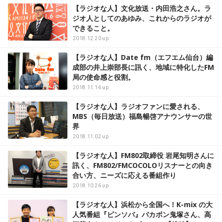
【ラジオな人】文化放送・内田浩之さん。ラ
ジオ人としてのあゆみ、これからのラジオが
できること。
2018.12.20 up
【ラジオな人】Date fm（エフエム仙台）編
成部の井上崇部長に訊く、地域に特化したFM
局の使命感と役割。
2018.11.16 up
【ラジオな人】ラジオファンに愛される、
MBS（毎日放送）福島暢啓アナウンサーの世
界
2018.11.02 up
【ラジオな人】FM802取締役 岩尾知明さんに
訊く、FM802/FMCOCOLOリスナーとの向き
合い方、ニーズに応える番組作り
2018.10.26 up
【ラジオな人】浜松から全国へ！K-mix の大
人気番組『ピンソバ』バカボン鬼塚さん、高