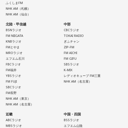
ふくしまFM
NHK AM（札幌）
NHK AM（仙台）
北陸・甲信越
中部
BSNラジオ
CBCラジオ
FM NIIGATA
TOKAI RADIO
KNBラジオ
ぎふチャン
FMとやま
ZIP-FM
MROラジオ
FM AICHI
エフエム石川
FM GIFU
FBCラジオ
SBSラジオ
FM福井
K-MIX
YBSラジオ
レディオキューブ FM三重
FM FUJI
NHK AM（名古屋）
SBCラジオ
FM長野
NHK AM（東京）
NHK AM（名古屋）
近畿
中国・四国
ABCラジオ
BSSラジオ
MBSラジオ
エフエム山陰