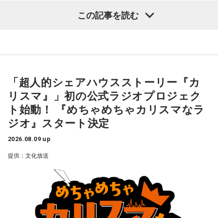
この記事を読む
また“国家公務員になるのもハードルが高い”といった印象を持
奥迫：良いですね。すっきりします！
パーソナリティの江原啓之
つ人も少なくありませんが、平野さんは「人事院では多様な
人材に公務に入っていただきたいと考え、教養区分という判
江原：これ以上、こんな男と関わっていたら自分が腐る。だ
断力や思考力、人柄重視の区分を設けるなど、採用試験の改
から、いじめてやろうとか、何か考えたくもなるだろうけれ
革もおこなっています」と解説します。
ど、自分が腐るから。
＜リスナーからの質問＞
私はある男性と4年前に職場で出会いました。男性は私の1つ
「超人的シェアハウスストーリー『カ
一方、公務員というと比較的文系の仕事が多いものの、国土
奥迫：その時間がもったいないですから。
上で、高校教師です。とてもひょうきんな方で、話している
交通省など理系の方が活躍できるフィールドも多くありま
リスマ』」初の公式ラジオプロジェク
と楽しくて、すぐに仲良くなりました。ただ、男女関係はな
す。しかし、国家公務員採用試験では、一部の技術系区分
江原：もったいない！ それで絶対、他でもやってるから。
ト始動！ 『めちゃめちゃカリスマなラ
く、3年半以上、毎日LINEをしたり、仕事後にご飯に行った
で、各府省が採用したい理系人材数を十分に確保できておら
LINEとかで。チャラチャラした男ですよ、こいつは。だけ
り、海に行ったり、お花見をしたり、蛍を見に行ったりと、
ジオ』スタート決定
ず、それが課題となっているそうです。
ど、その結婚される方は気の毒ね。別れちゃうと思うよ、20
楽しい時間を過ごしていました。
年も付き合っておいてそんなことしているんだから。いや
2026.08.09 up
近年は働き方改革も進んでおり、フレックスタイム制やテレ
ぁ、良かった、良かった。おめでとうございます！
男性との繋がりが日常になっていた今年の3月末に、男性から
提供：文化放送
ワークを活用した柔軟な勤務が可能になっています。さら
突然、「プライベートで話がある」とLINEで言われました。
に、男性の育児休業取得率は8割を超え、育児と仕事を両立す
朝イチに職場で話を聞くと、彼は20年近く交際している彼女
る職員も増加しています。初任給についても民間企業の給与
がいて、入籍すると言われました。突然すぎてビックリし
パートナーの奥迫協子、パーソナリティの江原啓之
水準を踏まえて改善されており、大卒で30万円を超えるケー
て、その場はおめでとうございますと伝えましたが、時間が
スもあります。実際、国家公務員の働き方改革に関するアン
経つにつれ、喪失感や絶望感、彼からの裏切りのような気持
ケートでは、職員の約7割が「今の職場は働きやすい」と回答
ちがわきあがり、仕事中に男性を呼び出し、私や彼女に不誠