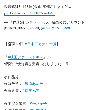
授賞式は3月13日(金)に開催されます🏅…
pic.twitter.com/ZTBCMayh4d
— 『秒速5センチメートル』映画公式アカウント
(@5cm_movie_2025)
January 19, 2026
【🏆第49回
#日本アカデミー賞
】
『
#映画ファーストキス
』が
5部門で優秀賞を受賞いたしました！🎊
🍧作品賞
🍧監督賞：
#塚原あゆ子
🍧編集賞：
#西尾光男
🍧主演女優賞：
#松たか子