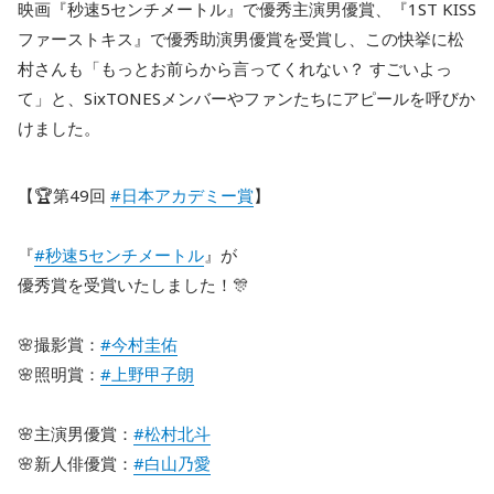
映画『秒速5センチメートル』で優秀主演男優賞、『1ST KISS
ファーストキス』で優秀助演男優賞を受賞し、この快挙に松
村さんも「もっとお前らから言ってくれない？ すごいよっ
て」と、SixTONESメンバーやファンたちにアピールを呼びか
けました。
【🏆第49回
#日本アカデミー賞
】
『
#秒速5センチメートル
』が
優秀賞を受賞いたしました！🎊
🌸撮影賞：
#今村圭佑
🌸照明賞：
#上野甲子朗
🌸主演男優賞：
#松村北斗
🌸新人俳優賞：
#白山乃愛