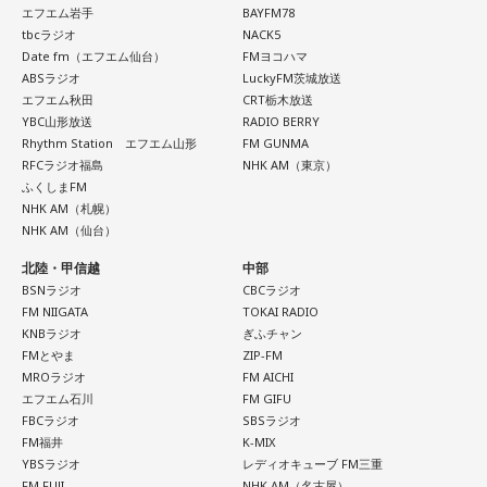
的な色を選んでみて。
エフエム岩手
BAYFM78
番組Webサイト：
http://www.tfm.co.jp/oto/
次元キャラクターコンテンツ。
tbcラジオ
NACK5
【5位】山羊座（やぎ座）
Date fm（エフエム仙台）
FMヨコハマ
今日は、少し距離を感じていた人と意気投合するなど、心が
【イントロダクション】
ABSラジオ
LuckyFM茨城放送
温かくなる出来事が起こりそう。一対一で相手とじっくり向
エフエム秋田
CRT栃木放送
ここはカリスマハウス。今日もカリスマな彼らは己の中のカ
き合ってみると、自分と似ている部分も見つかることでしょ
YBC山形放送
RADIO BERRY
リスマ性を日々見つめている。
Rhythm Station エフエム山形
FM GUNMA
う。
RFCラジオ福島
NHK AM（東京）
ふくしまFM
が、彼らはまだ『真のカリスマ』には辿り着けていないと言
【6位】牡牛座（おうし座）
NHK AM（札幌）
マッサージなどをして身体をほぐしましょう。停滞していた
える。故にこうしてカリスマどうしで身を寄せあい、日々カ
NHK AM（仙台）
ものが動きだして、自分がやるべきことが見えてくるようで
リスマ性を育み、さらなる高みを目指すいわば仮住まいの状
す。無理をしていたものがあれば手放すようにしましょう。
北陸・甲信越
中部
態。世間には嘲笑する者もいるだろう。が、カリスマな彼ら
想いに正直になってみて。
BSNラジオ
CBCラジオ
にはノーダメージ。むしろそういった逆境を糧にさらなるカ
FM NIIGATA
TOKAI RADIO
KNBラジオ
ぎふチャン
リスマを生成し、見事な『カリスマチャージ』を蓄積させて
【7位】天秤座（てんびん座）
FMとやま
ZIP-FM
慌ただしい一日になりそうですが、忙しいほど輝けそう。汗
いく。チャージの先にあるものとは……!?
MROラジオ
FM AICHI
を流して働いていると自信が持てるようです。仲間といろい
エフエム石川
FM GIFU
ろな会話をするようですが、お互いの人柄を深く理解できる
凡人にはよくわからないと思いますが
FBCラジオ
SBSラジオ
ことでしょう。
FM福井
K-MIX
これはカリスマたちの物語です。
YBSラジオ
レディオキューブ FM三重
【8位】獅子座（しし座）
FM FUJI
NHK AM（名古屋）