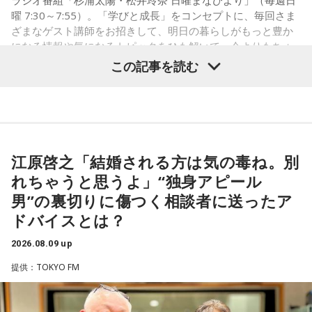
ラジオ番組「杉浦太陽・松井玲奈 日曜まなびより」（毎週日
曜 7:30～7:55）。「学びと成長」をコンセプトに、毎回さま
――あまりにも身勝手な男性の振る舞いに、番組パートナー
ざまなゲスト講師をお招きして、明日の暮らしがもっと豊か
の奥迫は「そういう方と結婚しなくて良かったんじゃないか
になる情報や気になるトピックをひも解いて、今よりもちょ
なと思いました。お嫁さんの立場になっても相談者さんの立
っと成長することを目指す番組です。
この記事を読む
場になっても、どちらにも不誠実な方です。今後もこういう
ことが続くことを考えたら、本当に結婚されなくて良かった
8月9日（日）の放送テーマは、「国のミライをつくる！ 国家
です！」と断言。江原もこれに100％同意しました。
公務員のリアル」。人事院 人材確保対策室の平野貴也（ひら
の・たかや）さんから、国家公務員の仕事内容や人材採用の
江原：仰る通りですよね。私もそう思う。っていうか、「と
新たな取り組みについて話を伺いました。
てもひょうきんな方で……」じゃなくて、チャラチャラしたア
江原啓之「結婚される方は気の毒ね。別
ホですよ、こんなの。早く分かって良かったじゃない。
れちゃうと思うよ」“独身アピール
奥迫：良かったです。私もそう思います。
（左から）松井玲奈、平野貴也さん、杉浦太陽
男”の裏切りに傷つく相談者に送ったア
ドバイスとは？
江原：ねえ。そんな男を見抜けなかった自分を恥じるべき。
それでいて仰るように、結婚される彼女も気の毒ですね。
2026.08.09 up
◆国民の暮らしを支える国家公務員の仕事
奥迫：そうなんですよ。こういうことってなかなか……本当に
提供：TOKYO FM
私たちが当たり前のように利用している制度や行政サービス
嫌ですね。
は、多くの国家公務員によって支えられています。暮らしの
困りごとに向き合い、安全・安心を守りながら「国のミライ