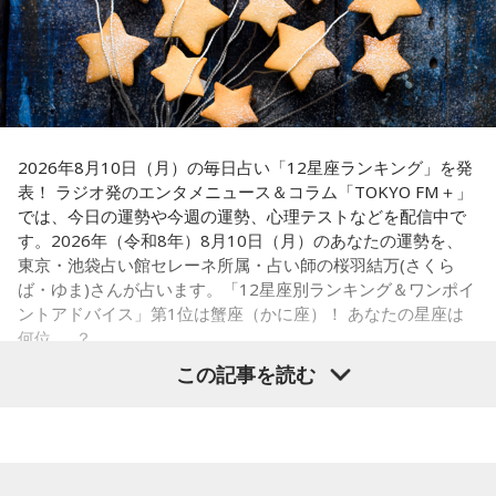
がないのね、こういう人ってね。だけど、こんな男と結婚し
があります。『国のミライをつくる、唯一無二の挑戦があ
なくて良かったじゃない。
る』という言葉の意味を、今回のお話から少しでも感じてい
ラジオ番組の放送開始に伴い、文化放送のオリジナル配信プ
ただけたらうれしいです」と話していました。
ラットフォーム「QloveR（クローバー）」にて『めちゃめち
奥迫：良かったですよ！ もう、それを糧にして前を向いて。
ゃカリスマなラジオ』の番組公式チャンネルがオープンする
番組のエンディングでは、杉浦と松井が今回学んだ「国家公
江原：そうですよ。美しくそのまま去って、自分から捨てる
ことも決定。番組公式チャンネルでは、地上波放送のアーカ
務員の魅力」について復習。2人が特に注目した点をピックア
感じで。カツ丼の二杯でも食べて。
ップして発表します。まず、杉浦は府省横断チームのブラン
イブ配信に加え、ここでしか聴くことのできないアフタート
2026年8月10日（月）の毎日占い「12星座ランキング」を発
ドメッセージでもある“国のミライをつくる、唯一無二の挑戦
表！ ラジオ発のエンタメニュース＆コラム「TOKYO FM＋」
ークや、不定期で実施する会員限定生配信など、番組をより
奥迫：カツ丼（笑）！ 良いですね！
がある”をスケッチブックに書きました。一方、松井はそのサ
では、今日の運勢や今週の運勢、心理テストなどを配信中で
楽しめる限定コンテンツを順次配信します。
ブメッセージ「6つの種」の1つである“主語は「日本」対象は
す。2026年（令和8年）8月10日（月）のあなたの運勢を、
江原：あんみつも付けちゃって。お酒を飲めるならビールも
さらに、9月30日（水)までにご入会いただいた方には、早期
「国民」 日本まるごと、自分ごと”とスケッチブックに書きま
東京・池袋占い館セレーネ所属・占い師の桜羽結万(さくら
カッとお腹に流し込んで、「ごちそうさん！」とか言って
した。そして、改めて杉浦は「国家公務員の仕事について詳
入会特典として、文化放送の入館証をモチーフにしたオリジ
ば・ゆま)さんが占います。「12星座別ランキング＆ワンポイ
ね、蕎麦屋さんで（笑）。それで良いと思う。
しくしりたい方は、人事院のホームページ内にある、
国家公
ナルステッカーをプレゼント。七人それぞれのキャラクター
ントアドバイス」第1位は蟹座（かに座）！ あなたの星座は
務員ガイド
をご覧ください」と呼びかけました。
何位……？
デザインの中から、お好きなデザインを1種類お選びいただけ
奥迫：良いですね。すっきりします！
この記事を読む
ます。
江原：これ以上、こんな男と関わっていたら自分が腐る。だ
から、いじめてやろうとか、何か考えたくもなるだろうけれ
（左から）松井玲奈、杉浦太陽
■ラジオ番組放送開始を記念した生配信を実施
ど、自分が腐るから。
【1位】蟹座（かに座）
やる気があって、何でも吸収できるようです。とくにライバ
『めちゃめちゃカリスマなラジオ』の放送開始を記念し、8月
奥迫：その時間がもったいないですから。