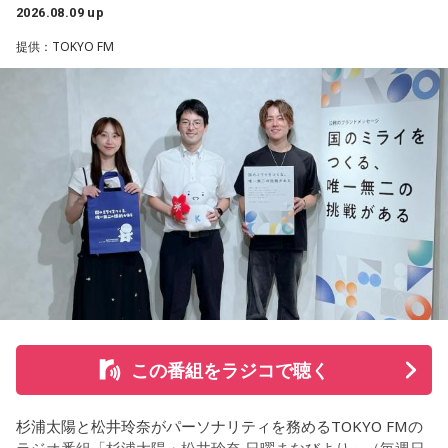
2026.08.09 up
男性との繋がりが日常になっていた今年の3月末に、男性から
提供：TOKYO FM
突然、「プライベートで話がある」とLINEで言われました。
朝イチに職場で話を聞くと、彼は20年近く交際している彼女
がいて、入籍すると言われました。突然すぎてビックリし
て、その場はおめでとうございますと伝えましたが、時間が
経つにつれ、喪失感や絶望感、彼からの裏切りのような気持
ちがわきあがり、仕事中に男性を呼び出し、私や彼女に不誠
実ではないかと責めました。今後、プライベートな話はしな
いと告げ、今は仕事上の話しかしておらず、職場の雰囲気は
悪くなり、お互い、居心地が悪くなっています。
私は仕事上でも、プライベートでも、その男性を信頼してい
て、また、日常のLINEでも、男性は独身生活をアピールする
ような内容を送ってきていました。私は隣に大切な彼女がい
ることなんて想像もしていませんでした。私はどうやって前
この番組をラジコで聴く
を向けば良いか、そして、このまま暗い雰囲気のまま仕事を
すべきか、悩んでいます。アドバイスをいただきたいです。
杉浦太陽と松井玲奈がパーソナリティを務めるTOKYO FMの
＜江原からの回答＞