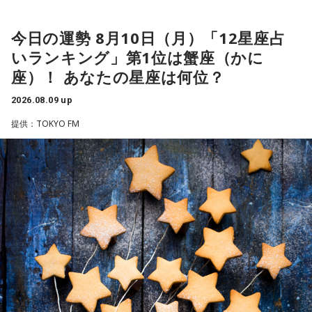
江原：仰る通りですよね。私もそう思う。っていうか、「と
がたびたびXトレンド入りするなど、高い熱量を持つファンコ
力があるのか」というテーマで話し合い、ときには学生とも
てもひょうきんな方で……」じゃなくて、チャラチャラしたア
ミュニティを形成しています。
意見交換しながら、発信の仕方を考えていきました。そし
今日の運勢 8月10日（月）「12星座占
ホですよ、こんなの。早く分かって良かったじゃない。
て、その思いを1つの言葉に込めたブランドメッセージ「国の
いランキング」第1位は蟹座（かに
ミライをつくる、唯一無二の挑戦がある」を策定しました。
このたび、本日8月9日（日）にTACHIKAWA STAGE
奥迫：良かったです。私もそう思います。
座）！ あなたの星座は何位？
GARDENで開催された3DCG LIVE「凡人社プレゼンツ カリス
それとあわせて「6つの種」と呼ぶサブメッセージも発表され
江原：ねえ。そんな男を見抜けなかった自分を恥じるべき。
マハウスツアー 2026夏」DAY2夜公演にて、レギュラーラジ
2026.08.09 up
ています。平野さんは、その1つとして『主語は「日本」対象
それでいて仰るように、結婚される彼女も気の毒ですね。
オ番組『めちゃめちゃカリスマなラジオ』をスタートするこ
は「国民」日本まるごと、自分ごと』を紹介し、「国家公務
提供：TOKYO FM
員の仕事は100兆円を超える国家予算のもとに、未来に向け
とを発表しました。ラジオ番組には、『カリスマ』のキャラ
奥迫：そうなんですよ。こういうことってなかなか……本当に
て一手を打つ、そんなスケールの大きな仕事です。目立つ仕
クターを演じる小野友樹、山中真尋、福原かつみ、細田健
嫌ですね。
事ではない場合もありますが、『自らの手で社会を変える』
太、日向朔公、大河元気、橋詰知久による“七人のカリスマ声
『国民のためを真剣に考える』『国民全員が対象の範囲であ
江原：私はね、他にも（同じようなことをされている女性
優”が出演。毎回2名程度の組み合わせによる輪番制で、作品
る』。そんな“静かな熱”を持って働いている人が多いです。こ
が）いると思う。
の世界観やキャラクターの魅力を活かした投稿コーナー、楽
のサブメッセージには、そうした思いが込められていると思
っています」と語ります。
曲企画などを展開し、『カリスマ』ならではのラジオをお届
奥迫：なるほど！
けします。
そして、最後に国家公務員の仕事について、「誰かの日常を
江原：うん。もう、色んなところを物色して、（49歳）にも
守ることでもあり、日本の未来に種をまく、非常にスケール
なって何かチャラチャラと「俺様はモテるな～」なんて（勘
■『めちゃめちゃカリスマなラジオ』番組公式チャンネルが
の大きなことでもあります。目立たなくても、時間がかかっ
違いしているのでしょう）。アホな高校教師ですわ。社会性
QloveRにオープン
ても、その先に“暮らし”がある。だからこそ、大きなやりがい