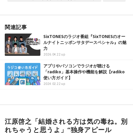
関連記事
SixTONESのラジオ番組『SixTONESのオー
ルナイトニッポンサタデースペシャル』の魅
力
2026.04.22 up
アプリやパソコンでラジオが聴ける
「radiko」基本操作や機能を解説【radiko
使い方ガイド】
2024.02.22 up
江原啓之「結婚される方は気の毒ね。別
れちゃうと思うよ」“独身アピール