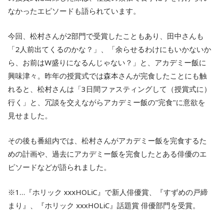
なかったエピソードも語られています。
今回、松村さんが2部門で受賞したこともあり、田中さんも
「2人前出てくるのかな？」、「余らせるわけにもいかないか
ら、お前はW盛りになるんじゃない？」と、アカデミー飯に
興味津々。昨年の授賞式では森本さんが完食したことにも触
れると、松村さんは「3日間ファスティングして（授賞式に）
行く」と、冗談を交えながらアカデミー飯の"完食"に意欲を
見せました。
その後も番組内では、松村さんがアカデミー飯を完食するた
めの計画や、過去にアカデミー飯を完食したとある俳優のエ
ピソードなどが語られました。
※1…『ホリック xxxHOLiC』で新人俳優賞、『すずめの戸締
まり』、『ホリック xxxHOLiC』話題賞 俳優部門を受賞。