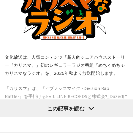
しており、ライフステージに応じて働き方を選べる環境が整
●江原啓之 今夜の格言
実ではないかと責めました。今後、プライベートな話はしな
えられています。
「お掃除は、心も清め、パワーも増します」
いと告げ、今は仕事上の話しかしておらず、職場の雰囲気は
悪くなり、お互い、居心地が悪くなっています。
さらに、平野さんは成長できる環境があるのも大きな魅力だ
＜番組概要＞
とし、「研修制度も充実していますし、若いうちからいろい
番組名：Dr.Recella presents 江原啓之 おと語り
私は仕事上でも、プライベートでも、その男性を信頼してい
ろな仕事を経験できるように、キャリア形成のサポートもお
放送日時：TOKYO FM／FM 大阪 毎週日曜 22:00～22:25、エ
て、また、日常のLINEでも、男性は独身生活をアピールする
こなっています。例えば、外国の大学院に留学できる制度が
フエム山陰 毎週土曜 12:30～12:55
ような内容を送ってきていました。私は隣に大切な彼女がい
あり、2025年度は140名が新たに海外留学しました。世界の
出演者：江原啓之、奥迫協子
ることなんて想像もしていませんでした。私はどうやって前
動きがますます身近になる今、海外で学んだ経験や視野は、
番組Webサイト：
http://www.tfm.co.jp/oto/
文化放送は、人気コンテンツ「超人的シェアハウスストーリ
を向けば良いか、そして、このまま暗い雰囲気のまま仕事を
日本の行政にも欠かせません。だからこそ、人材への投資は
すべきか、悩んでいます。アドバイスをいただきたいです。
ー『カリスマ』」初のレギュラーラジオ番組『めちゃめちゃ
しっかり続けています」と強調します。
カリスマなラジオ』を、2026年秋より放送開始します。
＜江原からの回答＞
◆「国のミライ」を伝える新たな挑戦
『カリスマ』は、『ヒプノシスマイク -Division Rap
――あまりにも身勝手な男性の振る舞いに、番組パートナー
続いて、人事院が現在力を入れている公務ブランディング
Battle-』を手掛けるEVIL LINE RECORDSと株式会社Dazedに
の奥迫は「そういう方と結婚しなくて良かったんじゃないか
「府省横断チーム」について伺います。2025年7月に立ち上
なと思いました。お嫁さんの立場になっても相談者さんの立
よるキャラクターコンテンツ。YouTubeドラマを中心に、音
がったこの取り組みについて、平野さんは、「各府省の中
この記事を読む
場になっても、どちらにも不誠実な方です。今後もこういう
楽、ライブ、イベントなど様々な展開を続け、2027年1月に
堅・若手職員100人以上が集まり、国家公務員の仕事の魅力
ことが続くことを考えたら、本当に結婚されなくて良かった
の発信を進めています」と説明します。
は待望のTVアニメ放送も決定しています。YouTube累計再生
です！」と断言。江原もこれに100％同意しました。
数は約1.8億回を記録し、新曲公開や周年企画では関連ワード
府省横断チームでは、まず「国家公務員の仕事にはどんな魅