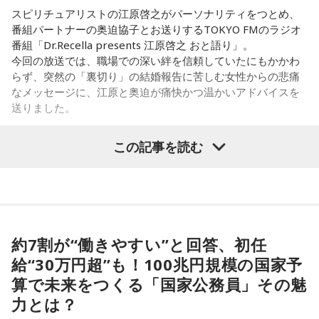
スピリチュアリストの江原啓之がパーソナリティをつとめ、
番組パートナーの奥迫協子とお送りするTOKYO FMのラジオ
番組「Dr.Recella presents 江原啓之 おと語り」。
今回の放送では、職場での深い絆を信頼していたにもかかわ
らず、突然の「裏切り」の結婚報告に苦しむ女性からの悲痛
なメッセージに、江原と奥迫が痛快かつ温かいアドバイスを
送りました。
この記事を読む
パーソナリティの江原啓之
＜リスナーからの質問＞
私はある男性と4年前に職場で出会いました。男性は私の1つ
約7割が“働きやすい”と回答、初任
上で、高校教師です。とてもひょうきんな方で、話している
給“30万円超”も！100兆円規模の国家予
と楽しくて、すぐに仲良くなりました。ただ、男女関係はな
算で未来をつくる「国家公務員」その魅
く、3年半以上、毎日LINEをしたり、仕事後にご飯に行った
り、海に行ったり、お花見をしたり、蛍を見に行ったりと、
力とは？
楽しい時間を過ごしていました。