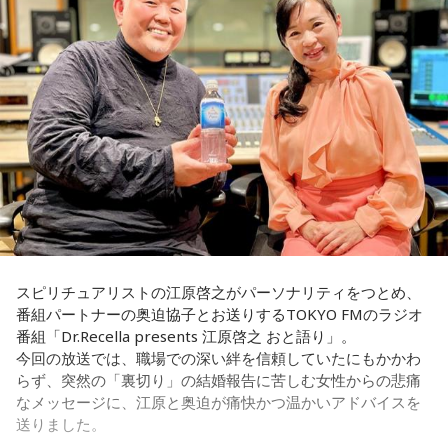
江原：私はね、他にも（同じようなことをされている女性
をつくる」存在として重要な役割を担っています。人事院も
が）いると思う。
国家公務員が勤める行政機関の1つです。
奥迫：なるほど！
人事院の役割について、平野さんは「『公務員を元気に 国民
を幸せに』をミッションとして、国家公務員が安心して働け
江原：うん。もう、色んなところを物色して、（49歳）にも
る環境を整えたり、優秀な人材を国家公務員として採用した
なって何かチャラチャラと「俺様はモテるな～」なんて（勘
りといった、国家公務員の人事に関するルール作りを通し
違いしているのでしょう）。アホな高校教師ですわ。社会性
て、日本の行政を支える役割を担っています」と説明しま
がないのね、こういう人ってね。だけど、こんな男と結婚し
す。
なくて良かったじゃない。
国家公務員というと“霞が関で法案や制度を作る人たち”という
奥迫：良かったですよ！ もう、それを糧にして前を向いて。
イメージを持っている人もいるかもしれませんが、それだけ
でなく、気象予報や航空管制、ハローワーク、税関など、日
江原：そうですよ。美しくそのまま去って、自分から捨てる
スピリチュアリストの江原啓之がパーソナリティをつとめ、
本全国、さらには海外でも、それぞれの専門性を活かしなが
感じで。カツ丼の二杯でも食べて。
番組パートナーの奥迫協子とお送りするTOKYO FMのラジオ
ら幅広い分野で活躍しています。ちなみに、人材確保対策室
番組「Dr.Recella presents 江原啓之 おと語り」。
に所属する平野さんは、「国家公務員という仕事の魅力を発
奥迫：カツ丼（笑）！ 良いですね！
今回の放送では、職場での深い絆を信頼していたにもかかわ
信し、将来の公務を担う人材を確保するための仕事を担当し
らず、突然の「裏切り」の結婚報告に苦しむ女性からの悲痛
ています」と話します。
江原：あんみつも付けちゃって。お酒を飲めるならビールも
なメッセージに、江原と奥迫が痛快かつ温かいアドバイスを
カッとお腹に流し込んで、「ごちそうさん！」とか言って
送りました。
◆改革が進む国家公務員の働き方
ね、蕎麦屋さんで（笑）。それで良いと思う。