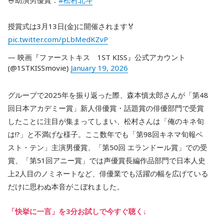
🍧助演男優賞：
#松村北斗
授賞式は3月13日(金)に開催されます🏅
pic.twitter.com/pLbMedKZvP
— 映画『ファーストキス 1ST KISS』公式アカウント
(@1STKISSmovie)
January 19, 2026
グループで2025年を振り返った際、森本慎太郎さんが「第48
回日本アカデミー賞」新人俳優賞・話題賞の俳優部門で受賞
したことに注目が集まってしまい、松村さんは「俺のキネ旬
は!?」と不満げな様子。ここ数年でも「第98回キネマ旬報ベ
スト・テン」主演男優賞、「第50回 エランドール賞」での受
賞、「第51回アニー賞」では声優賞長編作品部門で日本人史
上2人目のノミネートなど、俳優業でも活躍の幅を広げている
だけに思わぬ本音がこぼれました。
「快挙に一言」を3分お試しで今すぐ聴く↓