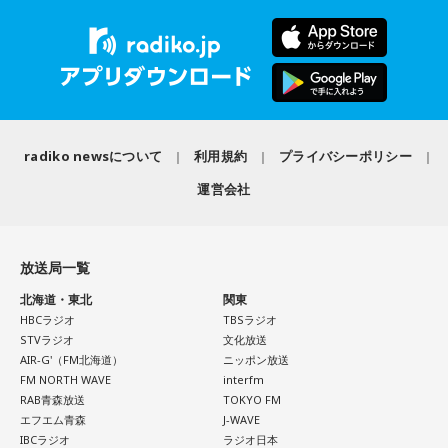
----------------------------------------------------
ルがいると、つらいことがあっても頑張ろうと思えそう。熱
14日（金）午後8時よりQloveR会員限定生配信を実施しま
この日の放送をradikoタイムフリーで聴く
い気持ちを前に出して、行動していくと良いでしょう。気に
江原：もったいない！ それで絶対、他でもやってるから。
す。記念すべき初回生配信には、山中真尋（草薙理解役）、
※放送エリア外の方は、プレミアム会員の登録でご利用いた
なる相手にも自信を持って接するようにしましょう。
LINEとかで。チャラチャラした男ですよ、こいつは。だけ
福原かつみ（本橋依央利役）が出演。番組スタートに先駆
だけます。
ど、その結婚される方は気の毒ね。別れちゃうと思うよ、20
----------------------------------------------------
け、ラジオ番組への意気込みや番組の楽しみ方、今後の展開
【2位】蠍座（さそり座）
年も付き合っておいてそんなことしているんだから。いや
ラッキーなことが起こりそう。周りからの評価も上がって、
などをたっぷりトークします。
ぁ、良かった、良かった。おめでとうございます！
＜番組概要＞
充実感を覚えるようです。努力などが認められると、心も落
radiko newsについて
利用規約
プライバシーポリシー
番組名：杉浦太陽・松井玲奈 日曜まなびより
ち着いて穏やかになれることでしょう。交友関係も好調なの
■『カリスマ』作品概要
放送日時：毎週日曜 7:30～7:55
で、良い縁ができるかも。
運営会社
パートナーの奥迫協子、パーソナリティの江原啓之
パーソナリティ：杉浦太陽、松井玲奈
原作：Dazed CO.,LTD.
番組Webサイト：
https://www.tfm.co.jp/manabiyori/
【3位】魚座（うお座）
番組公式X：
@manabiyori_tfm
心の中にあった、わだかまりを解消できるようです。ほっと
松原 秀
放送局一覧
できると、自分らしく活動できることでしょう。恋愛に対し
音楽製作：EVIL LINE RECORDS
●江原啓之 今夜の格言
ても前向きになれそう。情熱的な相手を通して自分自身も成
北海道・東北
関東
キャラクターデザイン：えびも
「お掃除は、心も清め、パワーも増します」
長できるようです。
HBCラジオ
TBSラジオ
アートディレクション：BALCOLONY.
STVラジオ
文化放送
＜番組概要＞
AIR-G'（FM北海道）
ニッポン放送
【4位】乙女座（おとめ座）
番組名：Dr.Recella presents 江原啓之 おと語り
FM NORTH WAVE
interfm
思い切りの良さを大事にしてみましょう。出かけるときは、
『カリスマ』は、音楽原作キャラクターラッププロジェクト
放送日時：TOKYO FM／FM 大阪 毎週日曜 22:00～22:25、エ
RAB青森放送
TOKYO FM
普段よりもオシャレをすると良いでしょう。モチベーション
『ヒプノシスマイク –Division Rap Battle-』の開発、運営を
フエム山陰 毎週土曜 12:30～12:55
エフエム青森
J-WAVE
が上がって、何でも上手くできそう。無難な色よりも、挑戦
手掛けるEVIL LINE RECORDSと株式会社Dazedが手掛ける二
出演者：江原啓之、奥迫協子
IBCラジオ
ラジオ日本