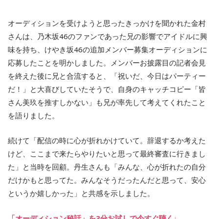
オーディションを受けようと思ったきっかけを聞かれた金村
さんは、乃木坂46のファンであった兄の影響でアイドルに興
味を持ち、けやき坂46の追加メンバー募集オーディションに
応募したことを明かしました。メンバーお披露目の記者会見
を終えた後に兄と合流すると、「祝いだ、今日はパーティー
だ！」と大喜びしていたそうで、自身のキャッチコピー「皆
さん美玖を推すしかない」も兄が率先して考えてくれたこと
を語りました。
続けて「配信の時に心が折れかけていて。辞退するか考えた
けど、ここまで来たらやりたいと思って最終審査に行きまし
た」と当時を回顧。丹生さんも「みんな、心が折れたの自分
だけかもと思ってた。みんなそうだったんだと思って、安心
というか嬉しかった」と共感を示しました。
「オーディション秘話」を3分お試しで今すぐ聴く↓