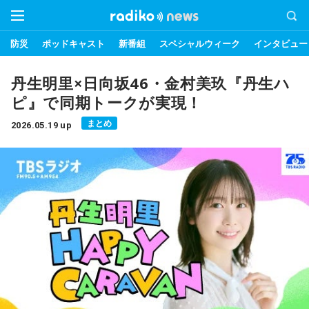
防災
ポッドキャスト
新番組
スペシャルウィーク
インタビュー
丹生明里×日向坂46・金村美玖『丹生ハ
ピ』で同期トークが実現！
まとめ
2026.05.19 up