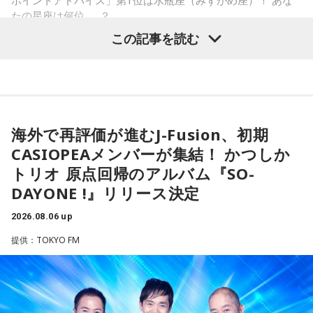
分かれていて。知事選や市長選があると保守分裂になってし
たの星座は何位……？
この出来事をきっかけに、「笑いは武器になる」と実感。
「自分を認めてもらうには、人を笑わせればいい」という体
まうんですね。その間をつなぐ調整役が必要になると。実
この記事を読む
験が、芸人としての原点になったと振り返ります。
際、福岡県は90年代まで革新県政、社会党系の知事がいたん
ですが。バラバラになった自民党を束ねる役割を果たしたの
さらに、ショートフィルムの賞を受賞した際には、憧れだっ
が藏内さんだった。藏内さんは国会議員が就くことが多い自
【1位】水瓶座（みずがめ座）
た松田聖子さんからトロフィーを受け取る機会もありまし
「もっと自由でいいんだ！」と、自分らしい生き方が見えて
民党県連会長にもなれた。ドンは保守分裂の中で育つんです
た。思いを伝えようとしたものの、感激のあまり「文法はめ
きそうな日。義務で続けてきたことより、楽しくて夢中にな
ちゃくちゃだし、早口で喋ったもんだから、ただただ引きつ
ね」
海外で再評価が進むJ-Fusion、初期
れることを選ぶと流れが変わります。人と違っても大丈夫。
らせてしまいました」と当時を振り返り、苦笑いを見せまし
CASIOPEAメンバーが集結！ かつしか
今夜にでも「本当はこう生きたい」を自由に書き出してみ
た。
放送ではさらにドンの実態についての解説が続いた。
て。
トリオ 原点回帰のアルバム『SO-
DAYONE !』リリース決定
【2位】双子座（ふたご座）
ゴリさん
思いがけない誘いや情報が、次の展開を連れてくるかも！今
2026.08.06 up
日は考え込むより、面白そうな方へ軽やかに動いてみるのが
提供：TOKYO FM
正解です。誰かとの会話から人生のヒントが見つかる予感
◆故郷・沖縄で味わう絶景とグルメ
も。今日は気になる人に自分から連絡してみて。
沖縄を訪れたらぜひ足を運んでほしい場所として、ゴリさん
【3位】天秤座（てんびん座）
は国際通り近くの「せんべろ街」を紹介しました。「そこだ
今日から金星が天秤座へ！！あなた本来の魅力がグッと高ま