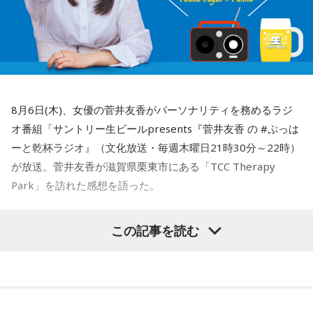
8月6日(木)、女優の菅井友香がパーソナリティを務めるラジ
オ番組「サントリー生ビールpresents『菅井友香 の #ぷっは
ーと乾杯ラジオ』（文化放送・毎週木曜日21時30分～22時）
が放送。菅井友香が滋賀県栗東市にある「TCC Therapy
Park」を訪れた感想を語った。
-「素晴らしい素敵な取り組み」-
この記事を読む
菅井は、カンテレ競馬のYouTubeチャンネルで投稿されてい
る「菅井友香のウマ友になってくれませんか？」の動画撮影
でTCC Therapy Parkを訪問。「ずっと行きたかった場所だっ