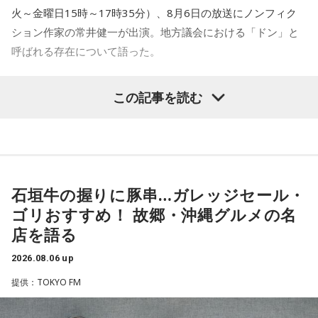
火～金曜日15時～17時35分）、8月6日の放送にノンフィク
況がそろうとドンが生まれるか。第1の条件は、圧倒的な他薦
ション作家の常井健一が出演。地方議会における「ドン」と
です。藏内さんって県議10期。40年近く県議会にいるわけで
呼ばれる存在について語った。
す」
鈴木敏夫（文化放送解説委員）
「福岡県議会で浮上した、議
長野
「10期。ほう」
この記事を読む
長ポストをめぐる現金授受疑惑です。その渦中にいる藏内勇
夫議長は県議10期を重ね、全国都道府県議会議長会の会長で
常井
「どの知事、どの県庁幹部よりも古株になります。議会
もあります。国政に影響を及ぼす地方のドンとして知られて
では自民党から共産党まで長年の付き合いがあって、気心が
います」
知れているんですね。そうなると影響力が及ぶのは公共事業
や予算だけではない。県内すべての選挙で誰に自民党の公認
石垣牛の握りに豚串…ガレッジセール・
常井健一
「『ドン』はスペイン語に由来する外来語です。ボ
や推薦を出すのか、という決定権を握っている。あとは役
ゴリおすすめ！ 故郷・沖縄グルメの名
スよりもさらにスケールの大きな権力者を示す言葉として定
人、教職員、警察署員といった地方公務員の人事にも影響力
店を語る
着しました。いま、ドンとして注目されるのが福岡県議会の
を発揮することがあります」
藏内議長。福岡県内には一昔前から『福岡三国志』という言
2026.08.06 up
葉がありまして。現在は麻生太郎さん、武田良太さん、そし
長野
「はい」
提供：TOKYO FM
て藏内さんが熾烈な権力闘争を繰り広げています」
常井
「人事の季節になるとドンの自宅に行列ができる、と言