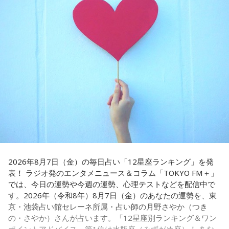
われている」と話すゴリさん。両親からは、復帰直後の沖縄
そのままスーッと返す。返された側は帰りがけ、広いお庭の
の活気や、ドルから円への切り替えをめぐる混乱を聞いて育
中にあるお社に両手を合わせ、賽銭箱に封筒を置いていく、
ちました。なかでも「『円になったほうがお金が減る』と文
と。こういう逸話がまことしやかに語られること自体が、ド
句を言っていた」というエピソードは、当時ならではの出来
事として印象に残っているそうです。
ンの権力を大きくしているんですね。直接、命令しなくても
周りが勝手に忖度して動く、というのがドンの世界です」
小学生の頃に、「旅行に行こう」と言われて沖縄を離れ、大
阪へ。しかし翌朝、父親の姿はなく、「今日からおじさんと
長野
「こういうドンが全国にいる、というわけですね」
おばさんと暮らすんだよ」と告げられます。「映画みたいな
嘘みたいな話で」と振り返るように、突然始まった新生活に
戸惑い、転校先でも誰とも話せない日々が続きました。
常井
「福岡って大物議員がたくさんいました。その中で藏内
さんはどういう位置づけか。麻生さん、武田さん、かつては
孤独を感じるなかで、「何かしなきゃ」との思いから、クラ
古賀誠さん、山崎拓さん、村上正邦さん、といった方も。大
スの人気者の行動を観察。「面白いことをやると人が集ま
物が同じ県内にたくさんいることが、ドンを生み出す第2の条
2026年8月7日（金）の毎日占い「12星座ランキング」を発
る」という気づきを得て、掃除の時間に机の上で松田聖子さ
表！ ラジオ発のエンタメニュース＆コラム「TOKYO FM＋」
件です」
んの「青い珊瑚礁」を歌いながら一発芸を披露。最初は教室
では、今日の運勢や今週の運勢、心理テストなどを配信中で
が静まり返ったものの、その後は「あんなに無口だった転校
す。2026年（令和8年）8月7日（金）のあなたの運勢を、東
生が急に変なことをやり出した」と話題になり、「お前、お
長野
「はい」
京・池袋占い館セレーネ所属・占い師の月野さやか（つき
もろいな」「遊ぼうや」と友達の輪が一気に広がったといい
の・さやか）さんが占います。「12星座別ランキング＆ワン
ます。
常井
「というのは、県議会の自民党も国会議員の系列ごとに
ポイントアドバイス」第1位は水瓶座（みずがめ座）！ あな