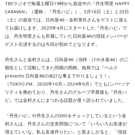
TBSラジオで毎週土曜日19時から放送中の『丹生明里 HAPPY
CARAVAN』（通称：『丹生ハピ』）。5月16日（土）と23日
（土）の放送では、日向坂46・金村美玖さんをゲストに迎え
てお届けします。2025年4月にスタートした『丹生ハピ』で
は、丹生明里さんも所属していた日向坂46の現役メンバーが
ゲスト出演するのは今回が初めてとなります。
丹生さんと金村さんは、日向坂46（当時：けやき坂46）の二
期生として活動してきた同期の間柄。他局では『ベルク
presents 日向坂46の余計な事までやりましょう！』
（TOKYO FM、2020年10月～2024年9月）でともにパーソナ
リティを務めており、丹生さんのグループ卒業後も『丹生ハ
ピ』では金村さんにまつわる話題が度々語られていました。
『丹生ハピ』や丹生さんのSNSをチェックしているという金
村さんは、丹生さんの交友関係について「いろいろお友達が
増えていいな。私も友達作りたい」と羨ましがると、「現役