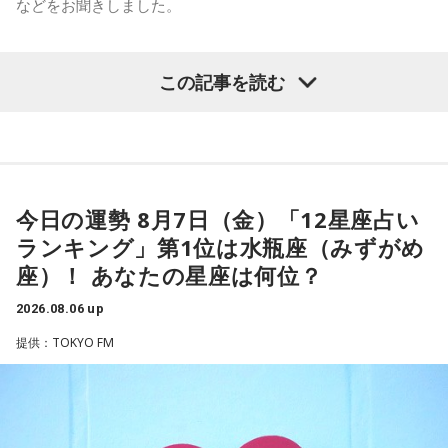
などをお聞きしました。
長野
「はい」
長野
「10期。ほう」
常井
「というのは、県議会の自民党も国会議員の系列ごとに
この記事を読む
（左から）パーソナリティの小山薫堂、ゴリさん、宇賀なつ
常井
「どの知事、どの県庁幹部よりも古株になります。議会
分かれていて。知事選や市長選があると保守分裂になってし
み
では自民党から共産党まで長年の付き合いがあって、気心が
まうんですね。その間をつなぐ調整役が必要になると。実
知れているんですね。そうなると影響力が及ぶのは公共事業
際、福岡県は90年代まで革新県政、社会党系の知事がいたん
◆“笑いは武器”と気づいた少年時代
や予算だけではない。県内すべての選挙で誰に自民党の公認
ですが。バラバラになった自民党を束ねる役割を果たしたの
や推薦を出すのか、という決定権を握っている。あとは役
が藏内さんだった。藏内さんは国会議員が就くことが多い自
今日の運勢 8月7日（金）「12星座占い
ゴリさんは、1972年沖縄県那覇市生まれ。沖縄の本土復帰か
人、教職員、警察署員といった地方公務員の人事にも影響力
らわずか1週間後に生まれた“復帰っ子”です。1995年に中学時
民党県連会長にもなれた。ドンは保守分裂の中で育つんです
ランキング」第1位は水瓶座（みずがめ
を発揮することがあります」
代の同級生・川田広樹さんとガレッジセールを結成し、バラ
ね」
座）！ あなたの星座は何位？
エティ番組などで人気を集めました。2006年からは映画監督
としても活動。2019年公開の映画「洗骨」はモスクワ国際映
長野
「はい」
2026.08.06 up
放送ではさらにドンの実態についての解説が続いた。
画祭に出品されるなど国内外で高い評価を受け、日本映画監
提供：TOKYO FM
督協会新人賞を受賞しました。また、「おきなわ新喜劇」の
常井
「人事の季節になるとドンの自宅に行列ができる、と言
旗揚げやYouTube「ゴリ★オキナワ」などを通じて、故郷・
われるんですね。別の地域で聴いた話ですが、ドンの家に入
沖縄の魅力を発信し続けています。
ると、その訪問客は茶封筒を机の上にソッと出します。そし
本土復帰当時の記憶はありませんが、「僕らは“復帰っ子”と言
てドンはポン、ポン、ポン、と手を当てて厚さを確かめる。