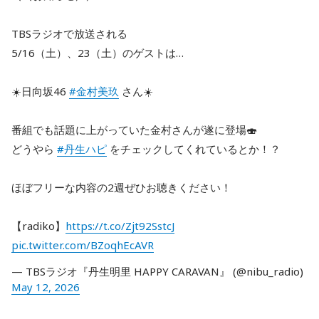
TBSラジオで放送される
5/16（土）、23（土）のゲストは…
☀️日向坂46
#金村美玖
さん☀️
番組でも話題に上がっていた金村さんが遂に登場🍣
どうやら
#丹生ハピ
をチェックしてくれているとか！？
ほぼフリーな内容の2週ぜひお聴きください！
【radiko】
https://t.co/Zjt92SstcJ
pic.twitter.com/BZoqhEcAVR
— TBSラジオ『丹生明里 HAPPY CARAVAN』 (@nibu_radio)
May 12, 2026