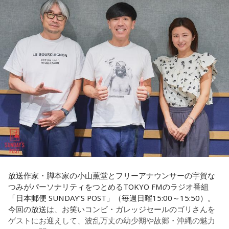
長野
「藏内さんだけ県議、ということですね」
われるんですね。別の地域で聴いた話ですが、ドンの家に入
ると、その訪問客は茶封筒を机の上にソッと出します。そし
常井
「なぜ1人の地方議員が永田町の大物にも匹敵する大きな
てドンはポン、ポン、ポン、と手を当てて厚さを確かめる。
力を持ったのか。きょうは福岡を入口に、全国に共通するド
そのままスーッと返す。返された側は帰りがけ、広いお庭の
ンの条件を探ります。私、10年ほど前に全国各地の地方選挙
中にあるお社に両手を合わせ、賽銭箱に封筒を置いていく、
を取材していたとき、どこへ行ってもドンと呼ばれる地元の
と。こういう逸話がまことしやかに語られること自体が、ド
権力者がいたんですね。どういう人かというと、だいたい経
ンの権力を大きくしているんですね。直接、命令しなくても
済力があって抜群に選挙が強くて。地元の首長や国会議員よ
周りが勝手に忖度して動く、というのがドンの世界です」
りも発言力がある人です」
長野
「こういうドンが全国にいる、というわけですね」
長野
「はい」
常井
「福岡って大物議員がたくさんいました。その中で藏内
常井
「中には、かつての野中広務さんや森山𥙿さんのように
さんはどういう位置づけか。麻生さん、武田さん、かつては
放送作家・脚本家の小山薫堂とフリーアナウンサーの宇賀な
50を過ぎてから国政に進んだドンもいる。ではどういった状
つみがパーソナリティをつとめるTOKYO FMのラジオ番組
古賀誠さん、山崎拓さん、村上正邦さん、といった方も。大
「日本郵便 SUNDAY’S POST」（毎週日曜15:00～15:50）。
況がそろうとドンが生まれるか。第1の条件は、圧倒的な他薦
物が同じ県内にたくさんいることが、ドンを生み出す第2の条
今回の放送は、お笑いコンビ・ガレッジセールのゴリさんを
です。藏内さんって県議10期。40年近く県議会にいるわけで
件です」
ゲストにお迎えして、波乱万丈の幼少期や故郷・沖縄の魅力
す」