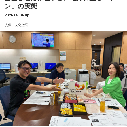
先生もたくさん観ることができて、大満足のライブでした！
ン」の実態
アンコールのときに披露していた『551蓬莱』のCMのモノマ
ネも関西ならではで、私も昔から観ていたので、とても楽し
2026.08.06 up
くて全力で参加しました（笑）。ツアーも残り少なくなって
提供：文化放送
きましたが、体調に気を付けて最後まで駆け抜けてくださ
い！ ずっとずっと大好きです！」（兵庫県 20歳）
◆「真夏の全国ツアー2026」大阪公演裏話
賀喜：大阪公演2日目の私は、横結びみたいなサイドテールに
してみたんです。それがリスナーちゃんも意図せずというか
お揃いだったんだね！ うれしい～！
私も生まれたところが大阪なので、大阪でのライブは特別な
んですよ。家族や親戚も観に来てくれていて、それもうれし
かったから頑張れたし、「551」も食べたし（笑）。あと、
たこ焼きも「りくろーおじさんの店」のチーズケーキも食べ
た！
それに、いつも大阪でライブをするとき、私の親戚の皆さん