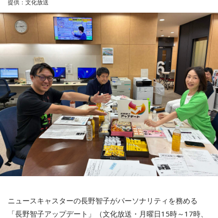
提供：文化放送
----------------------------------------------------
葉がありまして。現在は麻生太郎さん、武田良太さん、そし
この日の放送をradikoタイムフリーで聴く
て藏内さんが熾烈な権力闘争を繰り広げています」
※放送エリア外の方は、プレミアム会員の登録でご利用いた
だけます。
----------------------------------------------------
長野
「藏内さんだけ県議、ということですね」
＜番組概要＞
常井
「なぜ1人の地方議員が永田町の大物にも匹敵する大きな
番組名：SCHOOL OF LOCK!
力を持ったのか。きょうは福岡を入口に、全国に共通するド
パーソナリティ：アンジー校長（アンジェリーナ1/3・
ンの条件を探ります。私、10年ほど前に全国各地の地方選挙
Gacharic Spin）、たんぼ教頭（溝上たんぼ）
放送日時：月曜～木曜 22:00～23:55／金曜 22:00～22:55
を取材していたとき、どこへ行ってもドンと呼ばれる地元の
番組Webサイト：
https://www.tfm.co.jp/lock/
権力者がいたんですね。どういう人かというと、だいたい経
番組公式X：
@sol_info
済力があって抜群に選挙が強くて。地元の首長や国会議員よ
りも発言力がある人です」
長野
「はい」
ニュースキャスターの長野智子がパーソナリティを務める
常井
「中には、かつての野中広務さんや森山𥙿さんのように
「長野智子アップデート」（文化放送・月曜日15時～17時、
50を過ぎてから国政に進んだドンもいる。ではどういった状