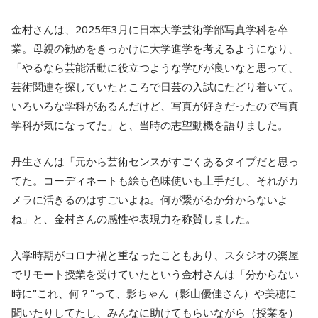
金村さんは、2025年3月に日本大学芸術学部写真学科を卒
業。母親の勧めをきっかけに大学進学を考えるようになり、
「やるなら芸能活動に役立つような学びが良いなと思って、
芸術関連を探していたところで日芸の入試にたどり着いて。
いろいろな学科があるんだけど、写真が好きだったので写真
学科が気になってた」と、当時の志望動機を語りました。
丹生さんは「元から芸術センスがすごくあるタイプだと思っ
てた。コーディネートも絵も色味使いも上手だし、それがカ
メラに活きるのはすごいよね。何が繋がるか分からないよ
ね」と、金村さんの感性や表現力を称賛しました。
入学時期がコロナ禍と重なったこともあり、スタジオの楽屋
でリモート授業を受けていたという金村さんは「分からない
時に"これ、何？"って、影ちゃん（影山優佳さん）や美穂に
聞いたりしてたし、みんなに助けてもらいながら（授業を）