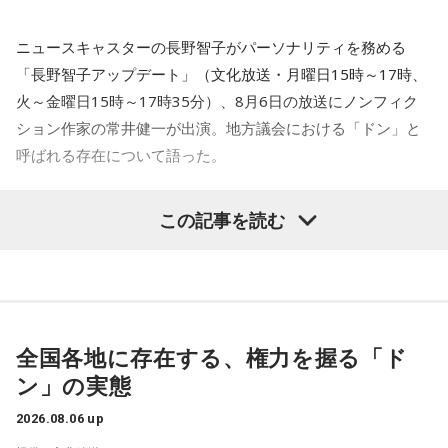
がぶどうの差し入れをしてくれるの。それも食べた！ メンバ
ーのみんながめちゃくちゃ喜んでくれて、楽しかったな～！
ニュースキャスターの長野智子がパーソナリティを務める
大阪公演の前の日もお仕事だったんですけど、そのお仕事が
「長野智子アップデート」（文化放送・月曜日15時～17時、
終わったらすぐ大阪に帰って、ちょっとだけ（愛猫の）まろ
火～金曜日15時～17時35分）、8月6日の放送にノンフィク
んにも会えたんですよ。それで、その次の日にライブをし
ション作家の常井健一が出演。地方議会における「ドン」と
て、家族が観に来てくれて、帰ったという大阪ライフでした
ね。
呼ばれる存在について語った。
「551」のCMのモノマネもやらせていただいたんですよ。
鈴木敏夫（文化放送解説委員）
「福岡県議会で浮上した、議
この記事を読む
「551の豚まんがあるとき？ ないとき？」っていうCMがある
長ポストをめぐる現金授受疑惑です。その渦中にいる藏内勇
んですけど、それの乃木坂46バージョンをみんなでやりたく
夫議長は県議10期を重ね、全国都道府県議会議長会の会長で
て、「私が『乃木坂があるとき！』って言ったら喜んで、
『乃木坂がないとき……』って言ったら悲しんでください！」
もあります。国政に影響を及ぼす地方のドンとして知られて
っていうのをアンコールでやったんです（笑）。
います」
全国各地に存在する、権力を握る「ド
リスナーちゃんはそのことを言ってくれていて、それも楽し
常井健一
「『ドン』はスペイン語に由来する外来語です。ボ
かった！ 私も大阪に行く前から「みんなでやれたら楽しいだ
ン」の実態
スよりもさらにスケールの大きな権力者を示す言葉として定
ろうな」と思っていたから、そういうこともできて楽しかっ
たですね！ 来てくれてありがとう！
着しました。いま、ドンとして注目されるのが福岡県議会の
2026.08.06 up
藏内議長。福岡県内には一昔前から『福岡三国志』という言