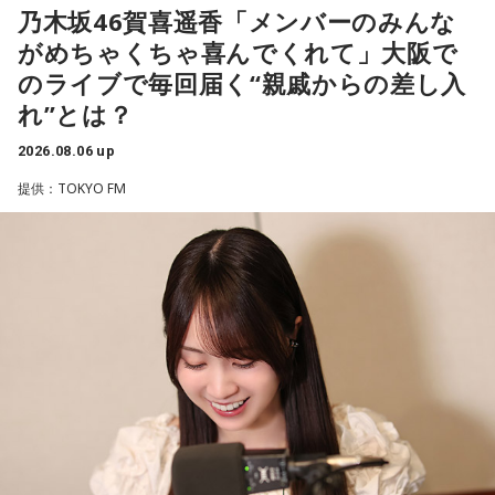
た」と喜びを語った。
乃木坂46賀喜遥香「メンバーのみんな
がめちゃくちゃ喜んでくれて」大阪で
TCC Therapy Parkは「馬を救い、人を助ける」をコンセプト
のライブで毎回届く“親戚からの差し入
に、競走馬として活躍した後、ケガやさまざまな事情によっ
れ”とは？
て引退を余儀なくされた馬たちの新たな居場所を提供する施
設。引退後すぐに次の活躍先が決まらない馬たちの受け皿と
2026.08.06 up
して、全国の乗馬施設に繋げたり、ホースセラピーで活躍す
提供：TOKYO FM
る道を探すなど、馬たちの“第二の馬生”を支えている。
施設で話を聞いた菅井は、「そういう場所があってよかった
な、素晴らしい素敵な取り組みだなと実際に行かせていただ
いて思いました」と感想を述べ、競走生活を終えた馬たちが
新たな役割を得られる環境の大切さを実感したという。
また、菅井は競馬の仕事をきっかけにTCCの活動を知ったそ
うで、東京都内にある「BafunYasai TCC CAFE」にも訪れた
ことがあるという。そこで新鮮な野菜を味わったり馬関連グ