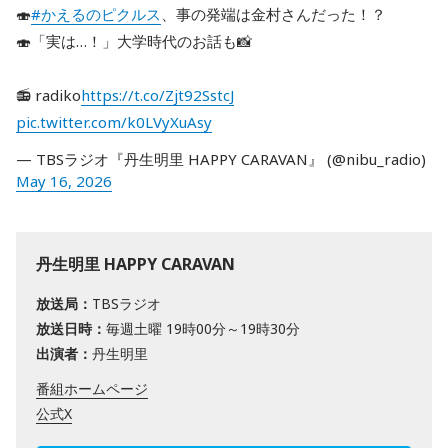
🍣
#かえるのピクルス
、事の発端は金村さんだった！？
🍣「実は…！」大学時代のお話も📸
📻 radiko
https://t.co/Zjt92SstcJ
pic.twitter.com/k0LVyXuAsy
— TBSラジオ『丹生明里 HAPPY CARAVAN』 (@nibu_radio)
May 16, 2026
丹生明里 HAPPY CARAVAN
放送局：
TBSラジオ
放送日時：
毎週土曜 19時00分～19時30分
出演者：
丹生明里
番組ホームページ
公式X