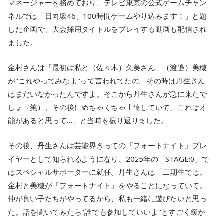
マネージャーを務めており、テレビ東京の公式ゲームチャン
ネルでは「日向坂46、100時間ゲームやり込みます！」と題
した企画で、大会採用タイトルをプレイする動画も配信され
ました。
金村さんは「最初は私と（佐々木）久美さん、（渡邉）美穂
が"これやってみなよ"って言われてたの。その時は丹生さん
はまだいなかったんですよ。そこから丹生さんが急に来たで
しょ（笑）。その後にめちゃくちゃ上達していて、これは才
能があると思って…」と当時を振り返りました。
その後、丹生さんは芸能界きっての『フォートナイト』プレ
イヤーとして知られるようになり、2025年の「STAGE:0」で
はスペシャルサポーターに就任。丹生さんは「二期生では、
金村と美穂が『フォートナイト』をやることになっていて。
仲が良い子たちがやってるから、私も一緒に遊びたいと思っ
た。話を聞いてみたら"誰でも参加していいよ"とすごく緩か