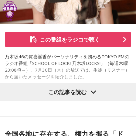
ッズを購入した経験を紹介し、店舗での利用が馬たちの支援
につながることから、興味を持った人へ足を運ぶことを呼び
かけた。
さらに、ホースセラピーについても自身の経験を交えて語っ
この番組をラジコで聴く
た。大学時代に所属していた馬術部では、地域の子どもたち
を招いた体験会が行われており、馬に乗ることで身体を自然
乃木坂46の賀喜遥香がパーソナリティを務めるTOKYO FMの
に動かすきっかけになったり、高い視点から景色を見ること
ラジオ番組「SCHOOL OF LOCK! 乃木坂LOCKS!」（毎週木曜
で自信や自己肯定感につながったりする姿を目にしていたと
23:08頃～）。7月30日（木）の放送では、生徒（リスナー）
いう。
から届いたメッセージを紹介しました。
今回の訪問を通じて、馬が競技や競走だけではなく、さまざ
この記事を読む
まな形で人を支える存在であることを改めて感じた菅井。
乃木坂46の賀喜遥香
「いろいろな形で人を助けてくれる馬たちが今後もいろいろ
な場所で幸せに暮らせるようになったらいいな」と願いを語
「私は『真夏の全国ツアー2026』大阪公演2日目に参加しま
った。
した！ 偶然にも遥香先生と髪型がお揃いで、それだけでもす
ごくうれしかったし、かわいい遥香先生も、かっこいい遥香
全国各地に存在する、権力を握る「ド