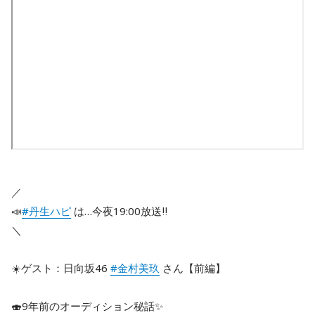
／
📣
#丹生ハピ
は…今夜19:00放送‼
＼
☀️ゲスト：日向坂46
#金村美玖
さん【前編】
🍣9年前のオーディション秘話✨