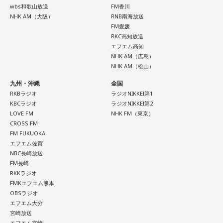
wbs和歌山放送
FM香川
NHK AM（大阪）
RNB南海放送
FM愛媛
RKC高知放送
エフエム高知
NHK AM（広島）
NHK AM（松山）
九州・沖縄
全国
RKBラジオ
ラジオNIKKEI第1
KBCラジオ
ラジオNIKKEI第2
LOVE FM
NHK FM（東京）
CROSS FM
FM FUKUOKA
エフエム佐賀
NBC長崎放送
FM長崎
RKKラジオ
FMKエフエム熊本
OBSラジオ
エフエム大分
宮崎放送
エフエム宮崎