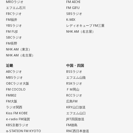
MROラジオ
FM AICHI
また、イベント当日は文化放送1階のサテライトプラス広場に
エフエム石川
FM GIFU
て「イタコト展」も開催。「誰かの心のこりが、誰かの心の
FBCラジオ
SBSラジオ
FM福井
K-MIX
こりを和らげる」をテーマに、さまざまな「心のこり」に触
YBSラジオ
レディオキューブ FM三重
れながら、自分自身の想いを見つめ直す機会を届けました。
FM FUJI
NHK AM（名古屋）
SBCラジオ
FM長野
なお、この模様は8月11日（火・祝）午前9時00分～10時00
NHK AM（東京）
分に、文化放送で特別番組として放送します。
NHK AM（名古屋）
近畿
中国・四国
【特別番組概要】
ABCラジオ
BSSラジオ
■番組名：『田村淳のNewsCLUB「自分自身と話そうの
MBSラジオ
エフエム山陰
日」』
OBCラジオ大阪
RSKラジオ
FM COCOLO
ＦＭ岡山
■放送日時：2026年8月11日（火・祝）午前9時00分～10時
FM802
RCCラジオ
00分
FM大阪
広島FM
■出演：田村淳、砂山圭大郎（文化放送アナウンサー）
ラジオ関西
KRY山口放送
Kiss FM KOBE
エフエム山口
■提供：全日本葬祭業協同組合連合会（全葬連）
e-radio FM滋賀
JRT四国放送
KBS京都ラジオ
FM徳島
α-STATION FM KYOTO
RNC西日本放送