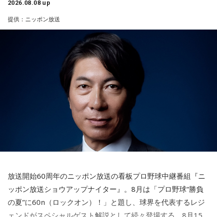
2026.08.08 up
1． 鳩のぬいぐるみ
提供：ニッポン放送
2． パスポートなどの身分証
3． 買ったばかりの乾電池
4． 懐中電灯
【解説】
この心理テストでわかることは、追い詰められた時に出る、
あなたの「究極の裏の顔」です。
とっさに握りしめたものは、あなたが窮地で無意識に守ろう
とする「本当に大切なもの」を暗示しています。冷静ではい
られない極限の場面でこそ、普段は隠れているあなたの本性
が表に出るのです。
【解答】
1．鳩のぬいぐるみ……本性は「愛情深い天使」
放送開始60周年のニッポン放送の看板プロ野球中継番組『ニ
鳩のぬいぐるみは「愛情」を暗示しています。あなたは追い
ッポン放送ショウアップナイター』。8月は「プロ野球“勝負
詰められても、自分より大切な誰かを思い浮かべる、利他的
なタイプ。窮地でこそ人にやさしくできる、あたたかい心の
の夏”に60n（ロックオン）！」と題し、球界を代表するレジ
持ち主です。ただ、自分を後回しにしすぎないよう気をつけ
ェンドがスペシャルゲスト解説として続々登場する。8月15