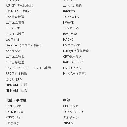
した。田村は、人生の最後に流したい曲について、「お葬式
時間を大切にしたり、のんびり過ごす時間を持つようにしま
AIR-G'（FM北海道）
ニッポン放送
FM NORTH WAVE
interfm
で流す曲は決めている。しかも自分の声で流したいと思っ
しょう。
RAB青森放送
TOKYO FM
て、毎日ギターの弾き語りを書斎で練習して、音源として残
エフエム青森
J-WAVE
【今日の一言メッセージ】
しているんです。娘たちにも聴こえているはずだから、お葬
IBCラジオ
ラジオ日本
今日は不要なものを手放したり、今後の計画を見直すことを
エフエム岩手
BAYFM78
式のときに『パパが弾いてた曲だ』と思ってもらえたら」と
心掛けると良い日です。
tbcラジオ
NACK5
思いを語りました。
Date fm（エフエム仙台）
FMヨコハマ
■監修者プロフィール：莉瑠（リル）
ABSラジオ
LuckyFM茨城放送
東京・池袋占い館セレーネ所属。10代に占いに出会い、勉
エフエム秋田
CRT栃木放送
強、コミュニケーションなどの苦手な部分を克服。成績も最
YBC山形放送
RADIO BERRY
下位からトップに。OL、芸能活動を経て、悩みやコンプレッ
Rhythm Station エフエム山形
FM GUNMA
コーナー後には、来場者から田村への質疑応答も実施。最後
RFCラジオ福島
NHK AM（東京）
クスを持つ方に寄り添いたいと本格的に占いの世界に進出。
には、田村がイベントを振り返り、「リスナーの皆さんのエ
ふくしまFM
SATORI電話占い月間ランキング連続1位。占いコンテンツ
NHK AM（札幌）
ンディング曲の話とかを聞いているだけでも、僕はポジティ
『莉瑠と龍神様の絶対神託』リリース。
NHK AM（仙台）
Webサイト：
https://selene-uranai.com/
ブになれた。確かに死はすごく悲しいことではあるんだけ
オンライン占いセレーネ：
https://online-uranai.jp/
北陸・甲信越
中部
ど、100％皆さんに必ず来るお別れなので、そのお別れとど
BSNラジオ
CBCラジオ
うやって向き合うかということを考える一つのきっかけにな
FM NIIGATA
TOKAI RADIO
ればと思います」と締めくくりました。
KNBラジオ
ぎふチャン
FMとやま
ZIP-FM