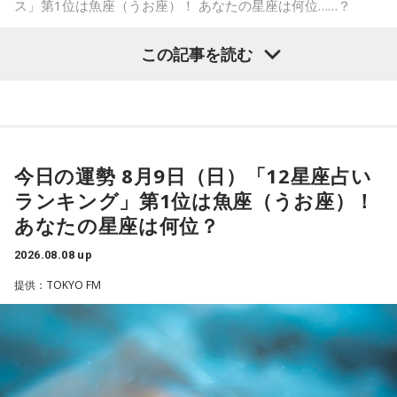
おります。
ス」第1位は魚座（うお座）！ あなたの星座は何位……？
ペナントレース終盤の神宮球場、一つ一つのプレーの重みが
増す独特の緊張感を、ラジオを通じてお伝えできればと思い
この記事を読む
ます。
よろしくお願いします！
【1位】魚座（うお座）
恋愛運が好調で楽しい運気の1日となりそうです。今日は好き
な人に積極的にアプローチをしてみるのも良さそうです。ラ
ッキーカラーは水色。
今日の運勢 8月9日（日）「12星座占い
ランキング」第1位は魚座（うお座）！
【2位】蟹座（かに座）
「ニッポン放送ショウアップナイター ヤクルト×DeNA」
好調な運気で心地よく過ごせる1日となりそうです。直感が冴
あなたの星座は何位？
■放送日時：8月15日（土） 17時50分～試合終了 （延長対
えやすい運気なので、選択に迷った際は自分の直感を参考に
2026.08.08 up
応あり）
してみてください。
■スペシャルゲスト解説：髙津臣吾
提供：TOKYO FM
【3位】蠍座（さそり座）
■実況：師岡正雄アナウンサー
学びや成長ができそうな1日です。今日は視野が広がりやすく
■番組X：@showup1242
学びが深まりそうです。海外のことに目を向けたり、探究心
■ハッシュタグ：#ショウアップナイター #60n
を大切に過ごしてみましょう。
■メールアドレス：89@1242.com
【4位】山羊座（やぎ座）