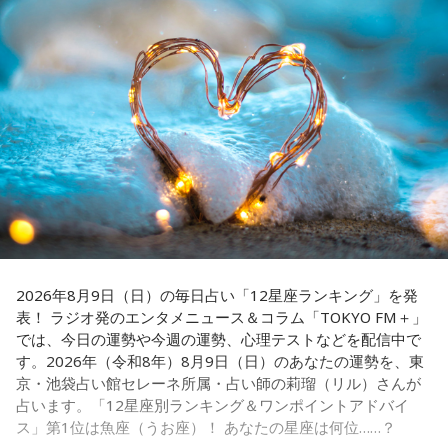
■番組ホームページ：
https://www.1242.com/showup
対人運が好調です。今日は1対1のコミュニケーションが大切
な日。パートナーや大切な友人と深い話をしたり、普段は話
しづらい話題を取り上げてみたりするには良いタイミングで
す。
【5位】牡牛座（おうし座）
趣味や友達付き合いが活発な運気です。今日は心の充実感を
感じやすい日なので、好きなことをとことん楽しみましょ
う。ラッキーアイテムは、炭酸水。
【6位】乙女座（おとめ座）
人付き合いが好調で、楽しいことが広がっていくような運気
です。今日は色々な人と積極的にコミュニケーションをとっ
2026年8月9日（日）の毎日占い「12星座ランキング」を発
ていきましょう。
表！ ラジオ発のエンタメニュース＆コラム「TOKYO FM＋」
では、今日の運勢や今週の運勢、心理テストなどを配信中で
【7位】牡羊座（おひつじ座）
す。2026年（令和8年）8月9日（日）のあなたの運勢を、東
マイペースに過ごせると良い日です。今日は部屋の片付けを
京・池袋占い館セレーネ所属・占い師の莉瑠（リル）さんが
したり、書類の整理をしたり、身の回りの整理を心掛けて過
占います。「12星座別ランキング＆ワンポイントアドバイ
ごしてみましょう。
ス」第1位は魚座（うお座）！ あなたの星座は何位……？