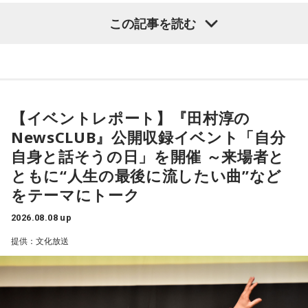
【8位】天秤座（てんびん座）
この記事を読む
仕事運が好調な日。今日がお休みの人も忙しさが目立ちそう
です。優先順位を確認し、1つひとつ丁寧に進めていくことを
心がけてみましょう。
【1位】魚座（うお座）
恋愛運が好調で楽しい運気の1日となりそうです。今日は好き
【9位】双子座（ふたご座）
な人に積極的にアプローチをしてみるのも良さそうです。ラ
金運が好調です。今日はお金に関する見直しや、将来のため
ッキーカラーは水色。
に必要なことについて考えてみましょう。ラッキーアイテム
【イベントレポート】『田村淳の
はコーヒー。
NewsCLUB』公開収録イベント「自分
【2位】蟹座（かに座）
好調な運気で心地よく過ごせる1日となりそうです。直感が冴
自身と話そうの日」を開催 ～来場者と
【10位】獅子座（しし座）
えやすい運気なので、選択に迷った際は自分の直感を参考に
ともに“人生の最後に流したい曲”など
内省がテーマの日です。今日はこれまでを振り返って色々な
してみてください。
ことを見直してみましょう。スマホのデータの整理をした
をテーマにトーク
り、不要に感じるものは手放してみるのもおすすめです。
【3位】蠍座（さそり座）
2026.08.08 up
学びや成長ができそうな1日です。今日は視野が広がりやすく
【11位】水瓶座（みずがめ座）
提供：文化放送
学びが深まりそうです。海外のことに目を向けたり、探究心
日頃の疲れを癒しましょう。今日はマッサージを受けたり、
を大切に過ごしてみましょう。
心と身体のメンテナンスを意識しましょう。たくさん睡眠を
取ってリフレッシュするのも良さそうです。
【4位】山羊座（やぎ座）
対人運が好調です。今日は1対1のコミュニケーションが大切