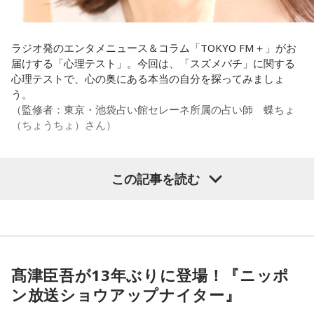
い？ 何があるか分からないからさ」と持論を語ります。その
意見にカミムラも納得しつつも、「ちゃんと挨拶をしない人
間は時代的に増えていますね」とリアルな実情を明かしま
ラジオ発のエンタメニュース＆コラム「TOKYO FM＋」がお
す。
届けする「心理テスト」。今回は、「スズメバチ」に関する
心理テストで、心の奥にある本当の自分を探ってみましょ
また、有吉は「吉本（興業）は縦がちゃんとしているじゃ
う。
ん。それは養成所でもそういう教えがあるんだろうし、先輩
（監修者：東京・池袋占い館セレーネ所属の占い師 蝶ちょ
からも受け継がれるからだと思うんだよね」と他事務所と比
（ちょうちょ）さん）
較しつつ、「太田プロはゆるいから……酒井のせいで（笑）」
と冗談交じりに言うと、酒井も「俺のせいじゃないと思いま
すけどね」とすぐさまツッコミを入れていました。
この記事を読む
【質問】
＜番組概要＞
家でくつろいでいると、突然、大きなスズメバチが部屋に飛
番組名：有吉弘行のSUNDAY NIGHT DREAMER
び込んできました。
放送日時：毎週日曜 20:00～21:55
あなたは慌てて、荷物をつかんで部屋の外へ逃げ出します。
放送エリア：TOKYO FMをのぞくJFN全国25局ネット
安全な場所までたどり着き、ほっと一息。
パーソナリティ：有吉弘行
ふと見ると、あなたは無我夢中で、あるものを握りしめてい
髙津臣吾が13年ぶりに登場！『ニッポ
番組Webサイト：
https://jfn-pods.com/program/27400
ました。
ン放送ショウアップナイター』
音声コンテンツプラットフォーム「JFN Pods」ではスペシャ
それは何でしたか？次の中から近いものを1つ選んでくださ
ル音声も配信中！
い。