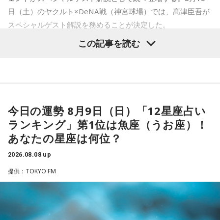
てください。
日（土）のヤクルト×DeNA戦（神宮球場）では、髙津臣吾が
スペシャルゲスト解説を務めることが決定した。
2．身分証……本性は「したたかな悪魔」
身分証は「あなた自身の存在」を暗示しています。あなたは
この記事を読む
窮地に立たされると、何よりまず自分を守り抜く、利己的な
タイプ。生き残るための冷徹な判断力は、時に人を出し抜く
髙津は1990年代から2000年代にかけて伝家の宝刀・シンカ
ほどです。ただ、その強さはあなたや大切なものを守るため
ーを武器にヤクルトスワローズの絶対的守護神を担い、選手
の武器にもなるでしょう。
として5度のリーグ優勝、4度の日本一に貢献した。メジャー
3．乾電池……本性は「気まぐれな人間」
でも活躍し日米通算313セーブをマーク。指導者としては、6
今日の運勢 8月9日（日）「12星座占い
乾電池は「内に秘めたエネルギー」を暗示しています。あな
シーズン、ヤクルトの監督を務め、前年最下位からの日本
ランキング」第1位は魚座（うお座）！
たは追い詰められると、理屈より先に、その時の衝動でとっ
一、球団初のリーグ連覇を成し遂げた。
さに動く本能タイプ。ある意味では、いちばん人間らしいか
あなたの星座は何位？
もしれません。勢いが吉と出ることも多いですが、一呼吸置
選手としても指揮官としてもヤクルトが誇る球界のレジェン
いて考える癖もつけてみて。
2026.08.08 up
ドといえる髙津が8月15日（土）に神宮球場で行われる「ヤ
提供：TOKYO FM
4．懐中電灯……本性は「冷静な神様!?」
クルト×DeNA」に『ニッポン放送ショウアップナイター』の
懐中電灯は「今後の見通し」を暗示しています。あなたは極
スペシャルゲスト解説として登場する。現役時代は『ニッポ
限の場面でもパニックにならず、状況を一歩引いて見極める
ン放送ショウアップナイター』の事前情報番組でレギュラー
冷静沈着なタイプ。感情に飲まれず、俯瞰して考えられるタ
出演コーナーを持つなど、ニッポン放送リスナーにはお馴染