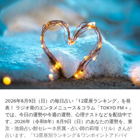
イプです。ただ、いつも冷静すぎると近寄りがたく見られる
こともあるので、時には素直になってみましょう。
みの髙津だが、『ニッポン放送ショウアップナイター』で解
説を務めるのは2013年以来、13年ぶりとなる。
＊
ペナントレースも終盤に差し掛かり、古巣・ヤクルトにとっ
天使も悪魔も、どちらもあなたの一部。自分の中の両方を知
て勝負の夏となる神宮球場の一戦での髙津氏ならではの視点
っておくことが、いざという時の本当の強さになるのかもし
れません。
に注目が集まる。
■監修者プロフィール：蝶ちょ（ちょうちょ）
『ニッポン放送ショウアップナイター』では、今後も60周年
池袋占い館セレーネ所属。電話占いメルにも出演。第六感で
のアニバーサリーイヤーにふさわしい球界のレジェンドたち
人の想いを捉える羅針盤ヒーラー。霊感タロット、四柱推
がスペシャルゲスト解説者として登場する。さらに、リスナ
命、宿曜占星術でオーダーメイドの鑑定を手掛ける。転職、
結婚、離別など多くの経験から、今どう動くべきか悩む人に
ーにとって嬉しい夏の味覚や現金が当たるプレゼント企画も
寄り添いナビゲートする。
実施する。
2026年8月9日（日）の毎日占い「12星座ランキング」を発
Webサイト：
https://selene-uranai.com/
表！ ラジオ発のエンタメニュース＆コラム「TOKYO FM＋」
YouTube：
https://www.youtube.com/@ataru-uranai
では、今日の運勢や今週の運勢、心理テストなどを配信中で
■髙津臣吾 コメント
す。2026年（令和8年）8月9日（日）のあなたの運勢を、東
京・池袋占い館セレーネ所属・占い師の莉瑠（リル）さんが
「ショウアップナイター」をお聴きの皆さま、ご無沙汰して
占います。「12星座別ランキング＆ワンポイントアドバイ