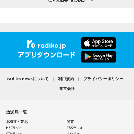
仕事運が好調な日。今日がお休みの人も忙しさが目立ちそう
村淳と、アシスタントの砂山圭大郎アナウンサーが登壇。
です。優先順位を確認し、1つひとつ丁寧に進めていくことを
「自分自身と話そう」をテーマに、“これまでの人生”を肯定し
心がけてみましょう。
ながら“これからの生き方”を考える時間を、来場者とのやり取
りを交えながらお届けしました。
【9位】双子座（ふたご座）
金運が好調です。今日はお金に関する見直しや、将来のため
に必要なことについて考えてみましょう。ラッキーアイテム
昨年に続き2回目の開催となる本イベントは、参加者が自分自
はコーヒー。
身を見つめ直す2つのコーナーで展開。「自分への表彰状を送
ろう」のコーナーでは、大きな成功でなくても「自分、本当
【10位】獅子座（しし座）
によく頑張ったな」と思えるこれまでの出来事を、“自分への
内省がテーマの日です。今日はこれまでを振り返って色々な
ことを見直してみましょう。スマホのデータの整理をした
表彰状”という形で来場者から募集・紹介。自身の記憶を改め
radiko newsについて
利用規約
プライバシーポリシー
り、不要に感じるものは手放してみるのもおすすめです。
て言葉にすることで、人生をじっくりと見つめ直す時間とな
運営会社
りました。
【11位】水瓶座（みずがめ座）
日頃の疲れを癒しましょう。今日はマッサージを受けたり、
続く「人生の最後に流したい私のエンディング曲」のコーナ
心と身体のメンテナンスを意識しましょう。たくさん睡眠を
放送局一覧
取ってリフレッシュするのも良さそうです。
ーでは、来場者が選んだ“人生の最後に流したい一曲”にまつわ
北海道・東北
関東
る思い出を紹介。音楽を通してこれまでの人生を振り返りな
【12位】射手座（いて座）
HBCラジオ
TBSラジオ
がら、これからの“自分らしい生き方”を考える時間を共有しま
心のモヤモヤが目立つような日です。今日は頑張らず、1人の
STVラジオ
文化放送