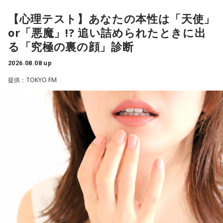
有吉は、若手芸人と接する機会の多いカミムラに聞きたいこ
とがあると切り出し、「賞レースで結果を残していないコン
【心理テスト】あなたの本性は「天使」
ビ、（芸歴18年目の）ぐりんぴーすがよく愚痴をこぼしてい
or「悪魔」!? 追い詰められたときに出
るのは、最近の後輩は挨拶をしてくれないんだって（笑）」
る「究極の裏の顔」診断
と暴露します。
2026.08.08 up
有吉自身は、今では後輩から挨拶されないことがまったくな
いため分からないと前置きしつつ、「ぐりんぴーすがそう言
提供：TOKYO FM
っていたから……その辺はどう？ 風紀が乱れているかどうか」
と質問します。
これに対して、カミムラは「ぐりんぴーすさんが言っている
のは、1～2年目の芸人の子たちだと思うんですけど……たぶ
ん、その子たちは本当に挨拶していないと思います」と苦笑
い。有吉が「なんでなの？」と尋ねると、カミムラは「こん
なことを言うのもあれですけど、（ぐりんぴーすさんが）ど
ういう先輩か分かっていないんだと思います」と正直に語り
ます。
それを受け、有吉は「でもさ、この世界に入ったら俺だって
（若手の頃は）誰か分からない人にも一応挨拶するじゃな