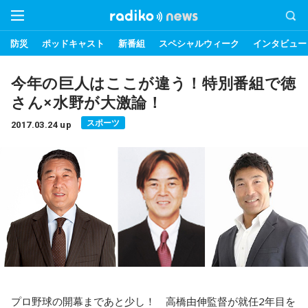
防災
ポッドキャスト
新番組
スペシャルウィーク
インタビュー
今年の巨人はここが違う！特別番組で徳
さん×水野が大激論！
スポーツ
2017.03.24 up
プロ野球の開幕まであと少し！ 高橋由伸監督が就任2年目を