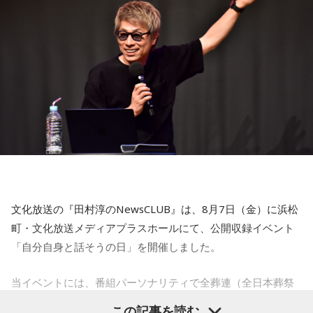
【12位】射手座（いて座）
な日。パートナーや大切な友人と深い話をしたり、普段は話
心のモヤモヤが目立つような日です。今日は頑張らず、1人の
しづらい話題を取り上げてみたりするには良いタイミングで
時間を大切にしたり、のんびり過ごす時間を持つようにしま
す。
しょう。
【5位】牡牛座（おうし座）
【今日の一言メッセージ】
趣味や友達付き合いが活発な運気です。今日は心の充実感を
今日は不要なものを手放したり、今後の計画を見直すことを
感じやすい日なので、好きなことをとことん楽しみましょ
心掛けると良い日です。
う。ラッキーアイテムは、炭酸水。
■監修者プロフィール：莉瑠（リル）
【6位】乙女座（おとめ座）
東京・池袋占い館セレーネ所属。10代に占いに出会い、勉
人付き合いが好調で、楽しいことが広がっていくような運気
強、コミュニケーションなどの苦手な部分を克服。成績も最
です。今日は色々な人と積極的にコミュニケーションをとっ
下位からトップに。OL、芸能活動を経て、悩みやコンプレッ
ていきましょう。
クスを持つ方に寄り添いたいと本格的に占いの世界に進出。
文化放送の『田村淳のNewsCLUB』は、8月7日（金）に浜松
SATORI電話占い月間ランキング連続1位。占いコンテンツ
【7位】牡羊座（おひつじ座）
町・文化放送メディアプラスホールにて、公開収録イベント
『莉瑠と龍神様の絶対神託』リリース。
マイペースに過ごせると良い日です。今日は部屋の片付けを
「自分自身と話そうの日」を開催しました。
Webサイト：
https://selene-uranai.com/
したり、書類の整理をしたり、身の回りの整理を心掛けて過
オンライン占いセレーネ：
https://online-uranai.jp/
ごしてみましょう。
当イベントには、番組パーソナリティで全葬連（全日本葬祭
業協同組合連合会）のフューネラルアンバサダーも務める田
【8位】天秤座（てんびん座）
この記事を読む