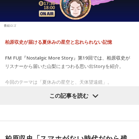
キャラクターデザイン：えびも
長できるようです。
アートディレクション：BALCOLONY.
【4位】乙女座（おとめ座）
思い切りの良さを大事にしてみましょう。出かけるときは、
『カリスマ』は、音楽原作キャラクターラッププロジェクト
番組ロゴ
普段よりもオシャレをすると良いでしょう。モチベーション
『ヒプノシスマイク –Division Rap Battle-』の開発、運営を
が上がって、何でも上手くできそう。無難な色よりも、挑戦
手掛けるEVIL LINE RECORDSと株式会社Dazedが手掛ける二
柏原収史が届ける夏休みの星空と忘れられない記憶
的な色を選んでみて。
次元キャラクターコンテンツ。
【5位】山羊座（やぎ座）
FM FUJI『Nostalgic More Story』第19回では、柏原収史が
今日は、少し距離を感じていた人と意気投合するなど、心が
【イントロダクション】
リスナーから届いた山梨にまつわる思い出Storyを紹介。
温かくなる出来事が起こりそう。一対一で相手とじっくり向
ここはカリスマハウス。今日もカリスマな彼らは己の中のカ
き合ってみると、自分と似ている部分も見つかることでしょ
リスマ性を日々見つめている。
今回のテーマは「夏休みの星空と、天体望遠鏡」。
う。
この記事を読む
が、彼らはまだ『真のカリスマ』には辿り着けていないと言
子どもの頃に見上げた夜空、友達と過ごした時間、そして大
【6位】牡牛座（おうし座）
マッサージなどをして身体をほぐしましょう。停滞していた
える。故にこうしてカリスマどうしで身を寄せあい、日々カ
人になった今だからこそ感じる懐かしさ。誰もが持つ“あの日
ものが動きだして、自分がやるべきことが見えてくるようで
リスマ性を育み、さらなる高みを目指すいわば仮住まいの状
の記憶”に寄り添う放送回となりました。
す。無理をしていたものがあれば手放すようにしましょう。
態。世間には嘲笑する者もいるだろう。が、カリスマな彼ら
想いに正直になってみて。
天体望遠鏡で見た夏の夜空
にはノーダメージ。むしろそういった逆境を糧にさらなるカ
柏原収史「スマホがない時代だから残