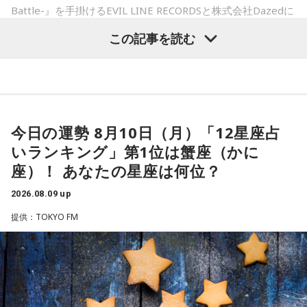
Battle-』を手掛けるEVIL LINE RECORDSと株式会社Dazedに
よるキャラクターコンテンツ。YouTubeドラマを中心に、音
この記事を読む
楽、ライブ、イベントなど様々な展開を続け、2027年1月に
は待望のTVアニメ放送も決定しています。YouTube累計再生
数は約1.8億回を記録し、新曲公開や周年企画では関連ワード
がたびたびXトレンド入りするなど、高い熱量を持つファンコ
ミュニティを形成しています。
今日の運勢 8月10日（月）「12星座占
いランキング」第1位は蟹座（かに
このたび、本日8月9日（日）にTACHIKAWA STAGE
座）！ あなたの星座は何位？
GARDENで開催された3DCG LIVE「凡人社プレゼンツ カリス
マハウスツアー 2026夏」DAY2夜公演にて、レギュラーラジ
2026.08.09 up
オ番組『めちゃめちゃカリスマなラジオ』をスタートするこ
提供：TOKYO FM
とを発表しました。ラジオ番組には、『カリスマ』のキャラ
クターを演じる小野友樹、山中真尋、福原かつみ、細田健
太、日向朔公、大河元気、橋詰知久による“七人のカリスマ声
優”が出演。毎回2名程度の組み合わせによる輪番制で、作品
の世界観やキャラクターの魅力を活かした投稿コーナー、楽