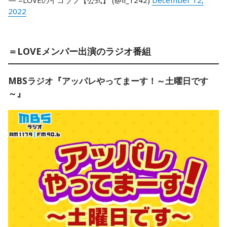
— =LOVEのイコラフ【公式】 (@il_1242)
December 12,
2022
＝LOVEメンバー出演のラジオ番組
MBSラジオ『アッパレやってまーす！～土曜日です
～』