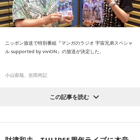
1978年生 京都府出身 京都市立銅駝美術工芸高等学校（現：
な感動や、時間が経っても色あせない記憶が届けられまし
京都市立美術工芸高等学校）、大阪市立デザイン教育研究所
た。
卒業。デザイン会社勤務を経て、「モーニング」に持ち込み
をした『ジジジイ』で第14回MANGA OPEN審査委員賞（わ
放送で紹介されたStoryの続きをぜひradikoのタイムフリーで
たせせいぞう賞）受賞。『劇団JET’S』で第15回MANGA
お楽しみください。
ニッポン放送で特別番組『マンガのラジオ 宇宙兄弟スペシャ
OPEN大賞受賞。2006年『ハルジャン』『ジジジイ-GGG-』
ル supported by viviON』の放送が決定した。
を連載。
2007年12月、初の週刊連載作品『宇宙兄弟』連載開始。同作
小山宙哉、吉田尚記
で2010年 第56回小学館漫画賞一般向け部門、2011年 第35回
講談社漫画賞一般部門、2014年 手塚治虫文化賞読者賞を受
マンガ大賞の発起人にも名を連ねる吉田尚記アナウンサーが
賞。TVアニメ、実写映画等、多くのメディアミックスを果た
この記事を読む
パーソナリティを務め、漫画にまつわるゲストを迎えるポッ
す大ヒット作品となり2026年6月完結。
ドキャスト番組『マンガのラジオ supported by viviON』
（毎週日曜 18時頃配信）の地上波特別番組で、 「宇宙兄弟」
【近刊】
の漫画家・小山宙哉がゲスト出演する。
『宇宙兄弟』完結 46巻
財津和夫、TULIP55周年ライブに本音
■番組タイトル：『マンガのラジオ 宇宙兄弟スペシャル