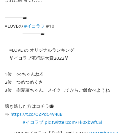
━━━━👑
=LOVEの
#イコラフ
#10
━━━━👑
=LOVE の オリジナルランキング
🏅イコラブ流行語大賞2022🏅
1位 ○○ちゃんねる
2位 つめつめくさ
3位 樹愛羅ちゃん、メイクしてからご飯食べようね
聴き逃した方はコチラ📻
⇒
https://t.co/OZPdC4V4uB
#イコラブ
pic.twitter.com/Fk0xbwfCSl