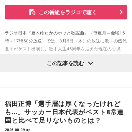
この番組をラジコで聴く
ラジオ日本『夏木ゆたかのホッと歌謡曲』（毎週月～金曜15
時～17時50分放送）では、8月6日（木）の放送に歌手の伍代
夏子がゲスト出演し、歌手人生45周年を迎えた現在の心境
や、デビュー当時の苦労について語った。
この記事を読む
番組では、前作「しゃんしゃん牡丹」の制作秘話を紹介。伍
代さんは、曲を受け取ると映像や物語が自然と頭に浮かび、
「こんな女性像を描きたい」「琴や三味線を取り入れたい」
など、自らイメージを提案しながら作品づくりに参加してい
福田正博「選手層は厚くなったけれど
ることを明かした。また、歌手はレコーディングを終えた
も…」サッカー日本代表がベスト8常連
後、自分自身が“演出家”となって楽曲を育てていく仕事でもあ
国と比べて足りないものとは？
ると語り、長年培ってきた表現者としての思いを語った。
2026.08.09 up