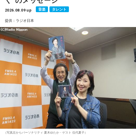
■ハッシュタグ：#マンガのラジオ
音楽
タレント
■番組HP：
2026.08.09 up
https://manga-no-radio.com/
提供：ラジオ日本
（写真左からパーソナリティ 夏木ゆたか・ゲスト 伍代夏子）