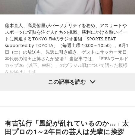
藤木直人、高見侑里がパーソナリティを務め、アスリートや
スポーツに情熱を注ぐ人たちの挑戦、勝利にかける熱いビー
トに肉迫するTOKYO FMのラジオ番組「SPORTS BEAT
supported by TOYOTA」（毎週土曜 10:00～10:50）。8月1
日（土）の放送も、先週に引き続き、ゲストにサッカー元日
本代表の福田正博さんが登場！ 当記事では、「FIFAワールド
カップ26（以下、W杯）」のブラジル戦について語った模様
をお届けします。
この記事を読む
福田正博さん
1966年生まれの福田正博さんは、日本人初のJリーグ得点王に
輝き、Jリーグ通算228試合出場93得点を挙げ、日本代表では
有吉弘行「風紀が乱れているのか…」太
45試合出場で9ゴールを記録するなど活躍を見せ、1993年に
田プロの1～2年目の芸人は先輩に挨拶
はW杯アジア地区最終予選にも出場しました。2002年に現役