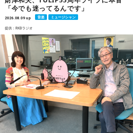
18年に及ぶ「宇宙兄弟」の連載完結のタイミングでの出演と
supported by viviON』
「今でも迷ってるんです」
なり、「宇宙兄弟」誕生のエピソードや「キャラクターに出
■放送日時：2026年8月16日（日） 19時～20時
会う」というキャラクター造形について、ストーリーの発想
音楽
ミュージシャン
2026.08.09 up
■パーソナリティ：吉田尚記
と科学的裏付けについて等、様々な話を伺っていく。
■ゲスト：小山宙哉
提供：RKBラジオ
■メールアドレス：
manga@1242.com
■公式Xアカウント：@MANGARADIO1242
小山宙哉をゲストに迎える特別番組『マンガのラジオ 宇宙兄
■ハッシュタグ：#マンガのラジオ
弟スペシャル supported by viviON』は8月16日（日）19時
■番組HP：
https://manga-no-radio.com/
から放送。放送後には、地上波本編で未公開の音源を含むデ
ィレクターズカット版のポッドキャスト配信も予定してい
る。
【小山宙哉プロフィール】
1978年生 京都府出身 京都市立銅駝美術工芸高等学校（現：
京都市立美術工芸高等学校）、大阪市立デザイン教育研究所
卒業。デザイン会社勤務を経て、「モーニング」に持ち込み
をした『ジジジイ』で第14回MANGA OPEN審査委員賞（わ
たせせいぞう賞）受賞。『劇団JET’S』で第15回MANGA