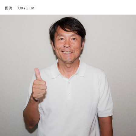
一方で、デビュー当時は決して順風満帆ではなかった。デビ
提供：TOKYO FM
ューから間もなく所属レコード会社がなくなり、「どこへ行
けばいいの？」と途方に暮れたことや、芸名を何度も変えな
がら挑戦を続けてきた日々を振り返る。それでも諦めずに歌
い続けた経験が、45周年記念シングル「露天の花」に込めた
「どんな環境でも花は咲く」「その場所で咲く花がある」と
いうメッセージにつながっていると話した。人生は何度でも
立ち上がれるという応援歌は、自身の歩みそのものでもある
という。
さらに、趣味についてもトークを展開。愛犬と過ごす時間を
増やすために驚くべきあるものを購入したと言う。さて何を
購入したのか…？ 詳しくはradikoタイムフリーで！