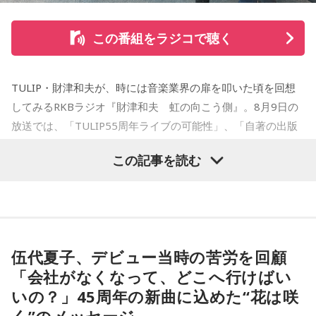
OPEN大賞受賞。2006年『ハルジャン』『ジジジイ-GGG-』
を連載。
この番組をラジコで聴く
2007年12月、初の週刊連載作品『宇宙兄弟』連載開始。同作
で2010年 第56回小学館漫画賞一般向け部門、2011年 第35回
TULIP・財津和夫が、時には音楽業界の扉を叩いた頃を回想
講談社漫画賞一般部門、2014年 手塚治虫文化賞読者賞を受
してみるRKBラジオ『財津和夫 虹の向こう側』。8月9日の
賞。TVアニメ、実写映画等、多くのメディアミックスを果た
放送では、「TULIP55周年ライブの可能性」、「自著の出版
す大ヒット作品となり2026年6月完結。
記念イベントの裏話」、「デビュー時の音楽業界」、といっ
この記事を読む
た古今のトピックスが盛りだくさんです。
【近刊】
『宇宙兄弟』完結 46巻
■番組タイトル：『マンガのラジオ 宇宙兄弟スペシャル
supported by viviON』
■放送日時：2026年8月16日（日） 19時～20時
伍代夏子、デビュー当時の苦労を回顧
■パーソナリティ：吉田尚記
「会社がなくなって、どこへ行けばい
■ゲスト：小山宙哉
いの？」45周年の新曲に込めた“花は咲
■メールアドレス：
manga@1242.com
■公式Xアカウント：@MANGARADIO1242
く”のメッセージ