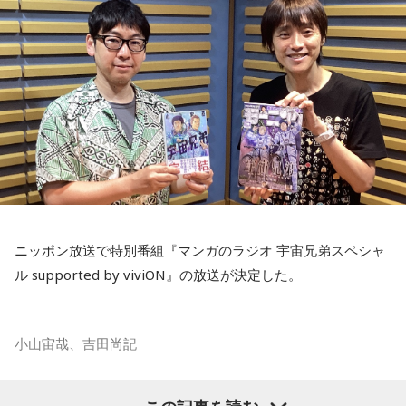
■監修者プロフィール：桜羽結万(さくらば・ゆま)
小学4年生の頃、隣の席だった友人K君から「誕生日に天体望
山梨の風景とともに蘇る夏の記憶
池袋占い館セレーネ所属。占い師を母に持ち、占い歴約20
遠鏡を買ってもらったから、夏休みに泊まりにおいでよ」と
年。野村證券・パーソルキャリアでの勤務を経て占い師とし
『Nostalgic More Story』では、山梨にまつわる風景や、大
誘われたことが、大切な記憶として残っているそうです。
て独立。2024年にはスキルシェアサイト「ココナラ」にて結
切な人との思い出を紹介しています。
婚分野ランキング1位・仕事分野2位を獲得。現在はSATORI電
話占いを始め、年間1000名を鑑定している。
友人たちと夜更かしをしながら、大きな天体望遠鏡で眺めた
Webサイト：
https://selene-uranai.com/
今回の放送では、夏の夜空をきっかけに、子どもの頃の純粋
星空。
オンライン占いセレーネ：
https://online-uranai.jp/
な感動や、時間が経っても色あせない記憶が届けられまし
「あれが北斗七星」「あっちが○○座だよ」と目を輝かせなが
た。
ら星について話すK君の姿は、今でも忘れられない光景だと語
放送で紹介されたStoryの続きをぜひradikoのタイムフリーで
られました。
ニッポン放送で特別番組『マンガのラジオ 宇宙兄弟スペシャ
お楽しみください。
ル supported by viviON』の放送が決定した。
スマホがない時代だからこそ残った景色
その後、K君のお父さんに連れて行ってもらった清里で見た星
小山宙哉、吉田尚記
空。
マンガ大賞の発起人にも名を連ねる吉田尚記アナウンサーが