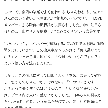
この中で、会話の語尾でよく使われる“ちゃんねる”や、佐々木
さんの言い間違いから生まれた“魔法のレピシ”など、＝LOVE
メンバーによる独自の流行語が披露されました。特に注目さ
れたのは、山本さんが提案した“つめつくさ”という言葉です。
“つめつくさ”は、メンバーが移動するバスの中で席を詰める瞬
間を指しています。この出来事がきっかけで「何人乗ります
か？」といった意味に広がり、「今日つめつくさですか？」
という使い方が流行しました。
しかし、この表現に対して山田さんが「本来、言葉って省略
して使うものじゃないか。それなのに『つめつくさです
か？』って長く使うのはどうなの？」という疑問を投げか
け、ブース内は大いに盛り上がりました。山本さんの発表が
ギャルっぽすぎるという意見も飛び交い、楽しい雰囲気に包
まれた瞬間でした。