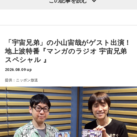
この記事を読む
当時はスマホもなく、写真を撮ることもできませんでした。
パーソナリティを務め、漫画にまつわるゲストを迎えるポッ
ドキャスト番組『マンガのラジオ supported by viviON』
それでも、みんなで「わぁ、綺麗だね」と言いながら同じ空
（毎週日曜 18時頃配信）の地上波特別番組で、 「宇宙兄弟」
を見上げた時間は、今も鮮明な思い出として残っています。
の漫画家・小山宙哉がゲスト出演する。
「宇宙兄弟」の小山宙哉がゲスト出演！
柏原収史も、友達の家に泊まり、夜更かしをしながら星空を
18年に及ぶ「宇宙兄弟」の連載完結のタイミングでの出演と
地上波特番『マンガのラジオ 宇宙兄弟
見るという夏休みならではの体験に触れながら、「記憶に焼
なり、「宇宙兄弟」誕生のエピソードや「キャラクターに出
スペシャル 』
きつく景色」について語りました。
会う」というキャラクター造形について、ストーリーの発想
と科学的裏付けについて等、様々な話を伺っていく。
2026.08.09 up
便利になった今だからこそ、ただ景色を眺める時間の大切さ
提供：ニッポン放送
を感じるエピソードです。
小山宙哉をゲストに迎える特別番組『マンガのラジオ 宇宙兄
弟スペシャル supported by viviON』は8月16日（日）19時
山梨の風景とともに蘇る夏の記憶
から放送。放送後には、地上波本編で未公開の音源を含むデ
ィレクターズカット版のポッドキャスト配信も予定してい
『Nostalgic More Story』では、山梨にまつわる風景や、大
る。
切な人との思い出を紹介しています。
【小山宙哉プロフィール】
今回の放送では、夏の夜空をきっかけに、子どもの頃の純粋