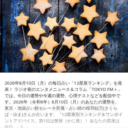
曲企画などを展開し、『カリスマ』ならではのラジオをお届
けします。
■『めちゃめちゃカリスマなラジオ』番組公式チャンネルが
QloveRにオープン
ラジオ番組の放送開始に伴い、文化放送のオリジナル配信プ
ラットフォーム「QloveR（クローバー）」にて『めちゃめち
ゃカリスマなラジオ』の番組公式チャンネルがオープンする
ことも決定。番組公式チャンネルでは、地上波放送のアーカ
イブ配信に加え、ここでしか聴くことのできないアフタート
2026年8月10日（月）の毎日占い「12星座ランキング」を発
表！ ラジオ発のエンタメニュース＆コラム「TOKYO FM＋」
ークや、不定期で実施する会員限定生配信など、番組をより
では、今日の運勢や今週の運勢、心理テストなどを配信中で
楽しめる限定コンテンツを順次配信します。
す。2026年（令和8年）8月10日（月）のあなたの運勢を、
さらに、9月30日（水)までにご入会いただいた方には、早期
東京・池袋占い館セレーネ所属・占い師の桜羽結万(さくら
入会特典として、文化放送の入館証をモチーフにしたオリジ
ば・ゆま)さんが占います。「12星座別ランキング＆ワンポイ
ナルステッカーをプレゼント。七人それぞれのキャラクター
ントアドバイス」第1位は蟹座（かに座）！ あなたの星座は
何位……？