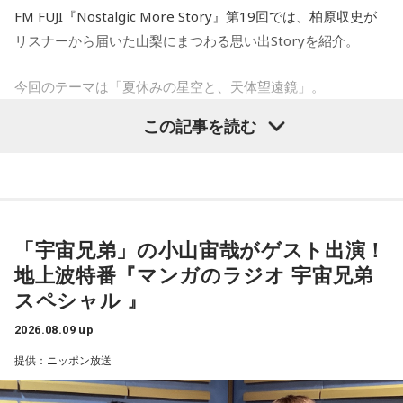
う。今日は、日ごろからお世話になっている人や大切な人と
FM FUJI『Nostalgic More Story』第19回では、柏原収史が
の時間を大切にしてみて。
リスナーから届いた山梨にまつわる思い出Storyを紹介。
スマホがない時代だからこそ残った景色
【11位】射手座（いて座）
今回のテーマは「夏休みの星空と、天体望遠鏡」。
その後、K君のお父さんに連れて行ってもらった清里で見た星
いろいろ気になってくるようなので、「無」になれるような
空。
時間を作りましょう。ちょっと手抜きをしたり、昼寝をして
この記事を読む
子どもの頃に見上げた夜空、友達と過ごした時間、そして大
みたり。頑張りすぎないことも大切なようです。家族や友人
との他愛のない会話を楽しむのもアリ。
人になった今だからこそ感じる懐かしさ。誰もが持つ“あの日
当時はスマホもなく、写真を撮ることもできませんでした。
の記憶”に寄り添う放送回となりました。
【12位】水瓶座（みずがめ座）
それでも、みんなで「わぁ、綺麗だね」と言いながら同じ空
増やすより、減らすことを意識してみましょう。食事も腹八
天体望遠鏡で見た夏の夜空
を見上げた時間は、今も鮮明な思い出として残っています。
分目にすると良いでしょう。何だかイライラするときは、良
「宇宙兄弟」の小山宙哉がゲスト出演！
質な水を飲んで深呼吸すると、リラックスできそう。穏やか
地上波特番『マンガのラジオ 宇宙兄弟
な音楽を聞くのもおすすめ。
今回紹介されたのは、ラジオネーム「雪見だいふく」さんか
柏原収史も、友達の家に泊まり、夜更かしをしながら星空を
スペシャル 』
ら届いたStory。
見るという夏休みならではの体験に触れながら、「記憶に焼
【今日の一言メッセージ】
きつく景色」について語りました。
立秋が過ぎ、今日はお盆休み中の方も多い時期。13日の新月
2026.08.09 up
子どもの頃、甲府市愛宕町にある県立科学館へ通い、プラネ
に向けて「自分らしさ」を開花させる時です。今日がお仕事
提供：ニッポン放送
タリウムを見ることを楽しみにしていたという思い出から始
便利になった今だからこそ、ただ景色を眺める時間の大切さ
でもお休みでも「心地いいこと」を一つ選択して。自分に正
直になる時間が、今週の波に乗る秘訣ですよ。
まります。
を感じるエピソードです。