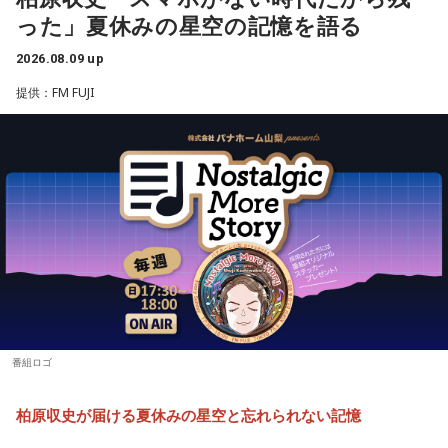
リスマを生成し、見事な『カリスマチャージ』を蓄積させて
【7位】天秤座（てんびん座）
った」夏休みの星空の記憶を語る
今回紹介されたのは、ラジオネーム「雪見だいふく」さんか
慌ただしい一日になりそうですが、忙しいほど輝けそう。汗
いく。チャージの先にあるものとは……!?
を流して働いていると自信が持てるようです。仲間といろい
ら届いたStory。
2026.08.09 up
ろな会話をするようですが、お互いの人柄を深く理解できる
凡人にはよくわからないと思いますが
ことでしょう。
提供：FM FUJI
子どもの頃、甲府市愛宕町にある県立科学館へ通い、プラネ
これはカリスマたちの物語です。
タリウムを見ることを楽しみにしていたという思い出から始
【8位】獅子座（しし座）
まります。
目標やゴールを決めて、そこまでの道のりを計画していくと
【新番組概要】
◎。冷静に判断し行動できると、自分が求めているものに近
■番組名： 『めちゃめちゃカリスマなラジオ』
づけるようです。先輩などの話に耳を傾けるのも良いでしょ
小学4年生の頃、隣の席だった友人K君から「誕生日に天体望
■放送日時： 2026年秋 ※放送日時詳細は後日発表
う。
遠鏡を買ってもらったから、夏休みに泊まりにおいでよ」と
■出演： 小野友樹、山中真尋、福原かつみ、細田健太、日向
誘われたことが、大切な記憶として残っているそうです。
朔公、大河元気、橋詰知久
【9位】牡羊座（おひつじ座）
他者に期待しすぎず、何かやってくれたことに対して喜べる
■メールアドレス： charisma@joqr.net
と上手くいきそう。自分の心のあり方や時間の使い方を見直
友人たちと夜更かしをしながら、大きな天体望遠鏡で眺めた
■番組ハッシュタグ： #カリラジ
してみて。仕事場などの掃除をすれば集中力がアップできる
星空。
■QloveR番組ページ： https://qlover.jp/charisma ※月額
ようです。
番組ロゴ
660円（税込）
「あれが北斗七星」「あっちが○○座だよ」と目を輝かせなが
【10位】双子座（ふたご座）
■番組告知映像： https://youtu.be/fjp-_Nw_6AQ
柏原収史が届ける夏休みの星空と忘れられない記憶
ら星について話すK君の姿は、今でも忘れられない光景だと語
映画や音楽など、芸術表現に触れると心が癒されていくよう
です。美を感じられると、トゲトゲした気持ちも丸くなりそ
られました。