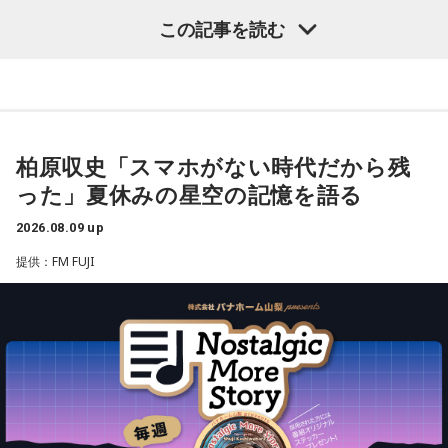
デザインの中から、お好きなデザインを1種類お選びいただけ
この記事を読む
ます。
■ラジオ番組放送開始を記念した生配信を実施
【1位】蟹座（かに座）
やる気があって、何でも吸収できるようです。とくにライバ
『めちゃめちゃカリスマなラジオ』の放送開始を記念し、8月
ルがいると、つらいことがあっても頑張ろうと思えそう。熱
14日（金）午後8時よりQloveR会員限定生配信を実施しま
柏原収史「スマホがない時代だから残
い気持ちを前に出して、行動していくと良いでしょう。気に
す。記念すべき初回生配信には、山中真尋（草薙理解役）、
った」夏休みの星空の記憶を語る
なる相手にも自信を持って接するようにしましょう。
福原かつみ（本橋依央利役）が出演。番組スタートに先駆
2026.08.09 up
け、ラジオ番組への意気込みや番組の楽しみ方、今後の展開
【2位】蠍座（さそり座）
ラッキーなことが起こりそう。周りからの評価も上がって、
提供：FM FUJI
などをたっぷりトークします。
充実感を覚えるようです。努力などが認められると、心も落
ち着いて穏やかになれることでしょう。交友関係も好調なの
■『カリスマ』作品概要
で、良い縁ができるかも。
原作：Dazed CO.,LTD.
【3位】魚座（うお座）
心の中にあった、わだかまりを解消できるようです。ほっと
松原 秀
できると、自分らしく活動できることでしょう。恋愛に対し
音楽製作：EVIL LINE RECORDS
ても前向きになれそう。情熱的な相手を通して自分自身も成