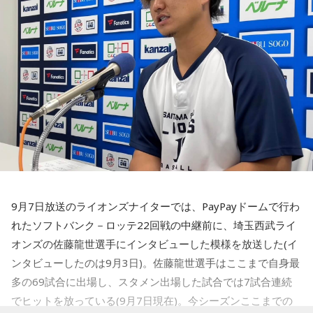
その模様は次回の番組でレポートします。
岡田「ヤンバルクイナです」
柴田「ヤンバル？」
岡田「ヤンバルクイナです」
柴田「ヤンバル？」
岡田「略してるけど余計時間掛かるは！」
など、とにかく話は多岐に渡っているであります！
ベルリンマラソンまで2週間 新田コーチの仕上
がりがヤバい
松井佐祐里のゆるゆる情報局のテーマ
は「サブスク」です
・新谷さんとともに仕上がってる
9月7日放送のライオンズナイターでは、PayPayドームで行わ
役に立つかは分かりませんが松井ちゃんがゆるい情報を紹介
れたソフトバンク－ロッテ22回戦の中継前に、埼玉西武ライ
するこちらのコーナー。
オンズの佐藤龍世選手にインタビューした模様を放送した(イ
おかしばの2人が利用しているサブスクから松井ちゃんが利用
ンタビューしたのは9月3日)。佐藤龍世選手はここまで自身最
しているサブスクまで、サブスクトークを展開しました。そ
多の69試合に出場し、スタメン出場した試合では7試合連続
箱根駅伝学生連合チーム編成無し
の他、最新のサブスク事情を紹介、情報局の片鱗は見せられ
でヒットを放っている(9月7日現在)。今シーズンここまでの
たはず。