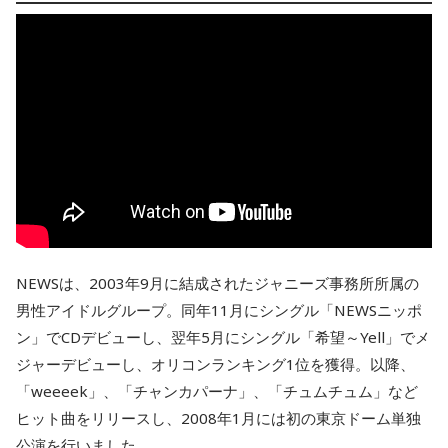
NEWSは、2003年9月に結成されたジャニーズ事務所所属の
男性アイドルグループ。同年11月にシングル「NEWSニッポ
ン」でCDデビューし、翌年5月にシングル「希望～Yell」でメ
ジャーデビューし、オリコンランキング1位を獲得。以降、
「weeeek」、「チャンカパーナ」、「チュムチュム」など
ヒット曲をリリースし、2008年1月には初の東京ドーム単独
公演を行いました。