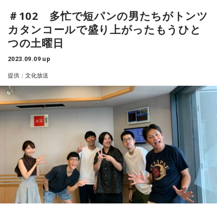
ね。やっぱりコミケ行きてぇ～～！！！てなって、仕事的に
＃102 多忙で短パンの男たちがトンツ
もやった！行けんじゃん！ってなって。
カタンコールで盛り上がったもうひと
つの土曜日
何て言うんだろうな。コミケは今年も暑かったね。湿気エグ
くて俺が行ったのが日曜日だったんだけど、ゲリラ豪雨半端
2023.09.09 up
なくて。
提供：文化放送
でも、不思議なことに、晴れ男と自称してるだけあるかなと
思ったのは、その会場が西とか東とかいろいろあるんだけ
ど、会場を移る時に外出たりするのよ。その時は絶対に雨降
ってないんだけど、俺が中入ると絶対雨が降るの。
一回ヤバかったのが、長い距離移動していて、入ってシャッ
ターのところをパって見たらもうすっごい量の雨。エグイ。
もう真っ白なのよちょっと先が。えぇ？今、晴れてたぞ？俺
が来た時みたいな。