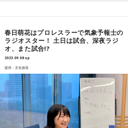
――常にお客さんを喜ばせる存在でありなさいということで
活動するアイドルのことを指す「地下アイドル」。昨今、こ
◎カップ焼きそばを作る時、お湯を入れる前にソースを入れ
すね？
の地下アイドル界ではチェキ撮影やハグ、またそれ以上の過
たらそこで試合終了。
龍世「チームスローガンも『ファンは宝物』と言ったり(2022
激なファンサービスを売りにするグループが現れ、度々物議
◎「隣の家に囲いができたんだって、カッコいい」ハァ
年日本ハムのチームスローガン)、そういうファンの温かさに
を醸している。
～？？
春日萌花はプロレスラーで気象予報士の
気づかせてもらいました」
◎「これ賞味期限切れだ」と言って捨てようとしてる君。食
ラジオスター！ 土日は試合、深夜ラジ
行き過ぎた交流は果たしてファンサービスと呼べるのか。ア
べられるよ！
※インタビュアー：文化放送・高橋将市アナウンサー
オ、また試合!?
イドルとファンの適切な距離感を考えていく。
◎「前髪切り過ぎた」と落ち込んでる君。ないよりマシだ
2023.09.08 up
ろ！
ブルボンヌ
「『ファンサービス』って言葉自体は、たとえば
◎「湿気が多くて髪型が決まらない」と嘆いてる君。ない人
提供：文化放送
大手事務所のアミューズさんのホームページの『ファンサー
の気持ちを考えたことあるのか！
ビス』って題されているページには、サザンオールスターズ
◎白馬に乗った王子様を待っているあなた。絶対来ないよ！
さんとか福山雅治さんのファンクラブとかがズラーっと並ん
◎「マック？マクド？」どっちでもいいよ！
でたりするのよ。だから、本当はそういう『ファンクラブ用
◎「ハッシュポテト？ハッシュドポテト？」どっちでもいい
意してますよ』とか、そういうのがファンサービスだったは
よ！
ずなんだけど、最近はもうアイドルがコンサートの会場とか
◎「シャンパン？シャンペン？」どっちでもいいよ！
で、どんな手を振ったかとか、一人の人を指さして投げキッ
◎「白組勝利？紅組勝利？」どっちでもいいよ！
スしてくれるかとか、そういうのをどんどん狭義に『ファン