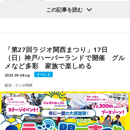
例えばアリ、子どもの頃は大丈夫だったのに最近見なさ過ぎ
この記事を読む
甲斐
「撮った瞬間にピーって写真が出てきて印刷されるんで
て突然出現するとビビります、例えばなかなかパソコンが立
坂口愛美
「（春日さんは）『アイドルレスラー』や『闘う気
すけど、それをファンの方と一緒に撮るサービスですね」
ち上がらない時、例えばいつもさん付け呼ばれている人にニ
象予報士』とも呼ばれています！」
ックネームで呼ばれた時、などビビっちゃうエピソードを送
ブルボンヌ
「彩加とチェキ撮ると1枚いくらだったの？」
山根良顕
「春日萌花としてのいちばんの職業はなんなんです
ってください。
か？」
来週は大量に読む時間があるはずです！読まれた方にはおか
「第27回ラジオ関西まつり」17日
重藤
「えっ、値段をとるの！？あっ、そういうことなん
しばステッカープレゼント、土曜日バージョンのステッカー
（日）神戸ハーバーランドで開催 グル
だ！！ビジネスなんですか？」
春日萌花
「スタートはプロレスラーです。プロレスから始ま
も残り僅か。
メなど多彩 家族で楽しめる
って、アニメ好きが並行して、そこに気象予報士が乗っかっ
ブルボンヌ
「ビジネスです。アイドルはビジネスですよ(笑)」
て、いま古墳マニア、という。これは埼玉だからなんです
イベント
きょうは終始ご機嫌だったしばんちゃん。そのことを師匠に
2023.09.08 up
よ」
も指摘されており、どうやらこのあと楽しい収録の予定があ
提供：ラジオ関西
甲斐
「アイドル側にそのお金が入っているかはわからないで
るとのことでした。
すけど、わたしは1枚500円でした」
山根
「埼玉は古墳、多いですからね」
番組後半にスタッフにインスタントコーヒーのおかわりをお
願いすることがあるのですが、きょうは「ホットコーヒーも
重藤
「それは相場なんですか？」
春日
「それもあるし『埼玉』の由来にもなっているんです
入れちゃうぅぅ～～」と謎のリズムでの注文。
ね。埼玉県行田市に『さきたま古墳群』というのがあって、
今思えば前番組の「菊池桃子のライオンミュージックサタデ
ブルボンヌ
「人によって違うよね、きっとね」
そこから『埼玉』！」
ー」の曲が掛かっている時もいつも以上にカラダが揺れてい