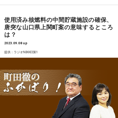
は思うんですけど、ボール球を振らなくなったのが一番大き
そこからこちらも恒例になってきているしばんちゃんによる
アニメ『BanG Dream! It’s MyGO!!!!!』に登場するバンド
い要因だと思います」
後輩へのマジガチアドバイス。賞レースで必要なことを伝授
「MyGO!!!!!」のドラムス・椎名立希役を演じている林。
カノプロ動画撮影まもなく解禁します
使用済み核燃料の中間貯蔵施設の確保、
していました。
「MyGO!!!!!」はリアルバンドとしても活動しており、林は役
――なぜボール球を振らなくなったのですか？
唐突な山口県上関町案の意味するところ
柴田「お客さんは全員笑うけど舞台袖の芸人は笑ってない」
柄と同じくドラムスを担当している。
近日中にコニカミノルタ宇賀地コーチインタ
龍世「オフから打撃フォームを改善して、今まではブンブン
は？
森本「結構えぐってくるなぁ～」
振り回していたところを今年はコンタクトできるようにコン
柴田「ネタがキレイ過ぎちゃって。いつ優勝してもいいんだ
ビュー収録して配信予定
リスナーからのメールでロックとの出会い、音楽を好きにな
2023.09.08 up
パクトにした結果、長くボールを見ることができて自分の思
けど、爆発しない。全部90点」
った理由を問われた林は「家族の影響ですね」と話す。
提供：ラジオNIKKEI第1
っているような球しか振らないバッティングになってきたの
トンツカタン「評価高いな！嬉しいな！！感情がムズ
西本さんはParis滞在 そしてブリュッセルへ
かなという感じですかね」
い！！！」
林
父や兄が、ロックな音楽が好きというか……兄がTHE
とにかく本気で後輩のことを思ったガチアドバイスをしてお
BLUE HEARTSさんとかがすごく好きだったんですよ。その影
――それはこれからも継続していきたいですね？
ります。
響でずっとバンドサウンドを聞いて育ってきたので、自然と
龍世「そうですね。良いところは継続していきたいです」
※岡田師匠による「オジンオズボーン解散水面下で進んでた
ロックが好きになったという感じですね。
のにガチアドバイス事件」のエピソードも出ております。
――今シーズンは打順もたくさんの場所を経験しています。
特に兄の影響でロックが好きになったという林。兄から「こ
「次から全員ブリ
※写真はTWOLAPSTC、EKIDENNews西本武司さん
そしてしばんちゃんからは最終的に
プロ初の『3番』も経験されましたが(7月25日、西武－ロッ
のバンド面白いから聴いてみなよ」と勧められたり、林が
ーフでネタをやれ！」
という指示が飛び出しました。
テ13回戦)、いかがでしたか？
「このバンドのこの曲が好き」と話すと系統の近いバンドを
龍世「いや痺れましたね(笑)」
今回の出演目的であるライブの告知をして帰る予定が上手く