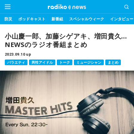
防災
ポッドキャスト
新番組
スペシャルウィーク
インタビュー
小山慶一郎、加藤シゲアキ、増田貴久…
NEWSのラジオ番組まとめ
2023.09.10 up
バラエティ
男性アイドル
トーク
ミュージシャン
まとめ