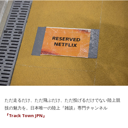
で出演しているそうです。ただもう夏も終わり、あれ今年
ズ。何と何と何くださいって言って、めっちゃでかいやつと
「怪談グランプリ」なかったぞとふと思い、他番組出演の際
か買っちゃうと、やばいこの紙袋じゃ入んないってなるんで
にたまたまいた「怪談グランプリ」のスタッフに聞いたそう
すよ。
です。
岡田「今年怪談グランプリどうなった？」
そうすると紙袋配ってる人達がいるから、それをいただい
スタッフ「えっ、番組終わりましたよ」
て、そこに入れていく。紙袋の量的には大きい紙袋をもらっ
年1の番組なので番組終了のセレモニーも無く番組は終了した
て持ちやすくなってるから減っていってる気がするんだけ
そうです。
ど、気がするだけなんだよね。死ぬほど重くて。両肩が次の
ということで多忙なのは・・・、ということで多忙なの
日筋肉痛になった（笑）。重いの持ちすぎて。半端なかった
は・・・、ということで多忙なのは・・・、両者ともにとい
ね。超楽しかった。
うことで・・・お願い致します！！！
その他、実際に佐久間が行ったブースについての話や9枚目の
シングル「Dangerholic」についての話は是非タイムフリー
メッセージテーマはフリーでも大漁
ただ走るだけ、ただ飛ぶだけ、ただ投げるだけでない陸上競
で。
技の魅力を。日本唯一の陸上『雑談』専門チャンネル
祭となりました
『Track Town JPN』
メッセージテーマは特になく、フリーで募集させてもらいま