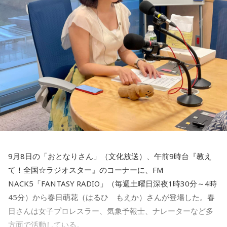
◎「わたし、今年年女なんだ～」・・・だからなんだよ！！
サ』って呼ぶようになったっぽいわね」
「忍者の老人ホーム、どんなとこ
来週のお題は
ろ？」
甲斐彩加
「いま問題になっているのが、例えばステージ上で
下着を脱いで客席に投げる『下着投げ』だったり、スイカを
佐藤ロマンさんが送ってくれたお題です。
咀嚼して、口を開けたファンたちの顔面に向けてそれを吹き
出すみたいな、そんなパフォーマンスもあるそうですね」
エンディング＆きょうの業務連絡
エンディングでは次の番組「ロンドンブーツ1号2号 田村淳の
ブルボンヌ
「それは福岡のアイドル時代に彩加もやってたん
NewsCLUB」の為に控えていた淳さんのトークになりまし
ですか(笑)？」
た。
しばんちゃんは同期ですが、聴かれていると思うと「ドキド
甲斐
「いやいやいやいや、ちょっと待ってください、あたし
キする～」だそうです。
9月8日の「おとなりさん」（文化放送）、午前9時台『教え
はしてないです(笑)。あたしはチェキ撮影と握手とかぐらいで
そして岡田師匠は先輩ですが、聴かれていると思うと「ドキ
て！全国☆ラジオスター』のコーナーに、FM
す」
ドキする～」だそうです。
NACK5「FANTASY RADIO」（毎週土曜日深夜1時30分～4時
そんな会話もあり、来週のメッセージテーマは「意外とビビ
重藤暁
「チェキ撮影ってなんですか？」
45分）から春日萌花（はるひ もえか）さんが登場した。春
っちゃうこと」
日さんは女子プロレスラー、気象予報士、ナレーターなど多
ブルボンヌ
「チェキってインスタントカメラ的な…」
みんなそれぞれビビっちゃうことってありますよね。
方面で活動している。