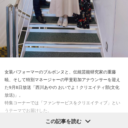
で。でも周りがやるぞとなっていたら、じゃあ自分もとなれ
◎ちょっとやそっとじゃ大谷翔平みたいになれない。
るじゃないですか。なので、そういう面では体に合っている
◎左ハンドルは、日本では不便。
と思います」
◎宝くじは、買わないと当たらない。
◎小の方で大はしないで下さい。流れませんので。
――日本ハムでは新庄監督の下でプレーをされました。新庄
◎車に乗りたいなら、まず免許を取りなさい。
監督との出会いは野球人生でどのような影響がありました
◎ギャルになりたいなら、金髪にして日サロに行きなさい。
か？
◎長生きしたいなら、息を吸って下さい。
龍世「まず小さい頃からファイターズで見ていた人だったの
◎結婚したいなら、まず部屋から出ましょう。
で、こみ上げるものもあって。シンプルに嬉しかったのもあ
◎喋る時は、カフをあげましょう。
りますし、やっぱり(人に)見られているスポーツだからどこに
女装パフォーマーのブルボンヌと、伝統芸能研究家の重藤
◎飛び散るので、もう一歩前にお願いします。
いてもしっかりしなさいとか、身だしなみとかもしっかり大
暁、そして特別マネージャーの甲斐彩加アナウンサーを迎え
◎便座のフタを開けてから、用を足して下さい。
事にしなさいというところを、自分で言って一番自分ででき
た9月8日放送「西川あやの おいでよ！クリエイティ部(文化
◎やられたらやり返す、倍返しだ！
ていた。そういうところはとても勉強になりましたね」
放送)」。
◎歩く時、右手と右足を一緒に出したら、歩きにくいです
特集コーナーでは「ファンサービスをクリエイティブ」とい
よ。
――プロとしての心構えというところですか？
うテーマでお届けした。
◎最初はグー！でパーを出す人は、嫌われるでしょう。
龍世「だと思います。見られているんだぞというのを」
◎美人は3日で飽きるといいますが、そんなことはありませ
この記事を読む
メディアへの露出が少なく、ライブやイベントなどを中心に
ん。