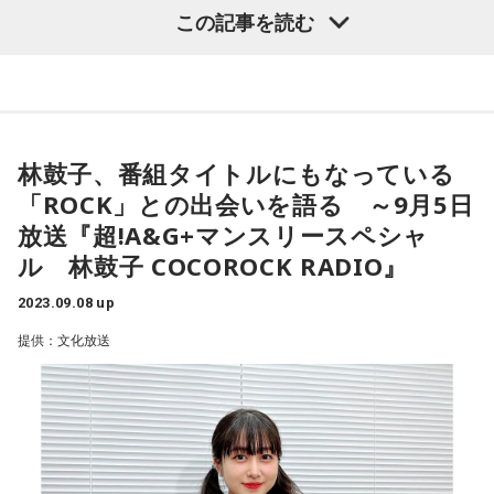
好調の要因について訊いた。
この記事を読む
・多数決で採決（正式には発表待ち※9月8日現在）
師匠が引っ掛かったのが絵画のサブスク。ロケでネプチュー
ン名倉さんのお宅を訪問した際に、たけしさんが描いた絵が
――開幕からずっと一軍に帯同し続けていますが、今シーズ
ネフリとセリク～陸上界にNetflixがやって来
飾られていていつか自分も絵画を家に飾ってみたいと思って
ンここまでの感触はいかがでしょうか？
いたとのこと。
た
龍世「こうしてずっと一軍にいたシーズンは今までなくて。
するとしばんちゃんが「絵、俺も好きなんですよ」
自分自身のやりたいことができる日もあって、できない日も
林鼓子、番組タイトルにもなっている
岡田「急に？」
・アスリートフォーカスしたドキュメンタリーを来年配信予
あって、良いところと悪いところが出てきていると思いま
「ROCK」との出会いを語る ～9月5日
柴田「僕も絵は飾りたいです」
定
す」
放送『超!A&G+マンスリースペシャ
岡田「また乗っかろうとして」
ル 林鼓子 COCOROCK RADIO』
柴田「美術館行くの好きなんですよ」
・全世界的に人気上げるためにNetflix活用
――プレー全体で手ごたえを感じた点、まだまだだなと感じ
岡田「急に、詐欺師に見えてきたで」
た点、それぞれ教えていただけますか？
2023.09.08 up
柴田「本当なんですよ。お気に入りの絵があるんで師匠それ
龍世「昨年、一昨年に比べてバッティングの方ではすごく手
提供：文化放送
買いません？」
ごたえを感じてはいます。自分がやりたいようなバッティン
岡田「詐欺やん！」
グが形になりつつあるのかなと思ってて。その反面、今まで
柴田「お安くするんで」
自信のあった守備でミスが続いたりとかがあったので、そこ
便利な競技会場で大会やって欲しい
サブスクは遥か彼方へ飛んでいきました。
は今後も課題ではあります」