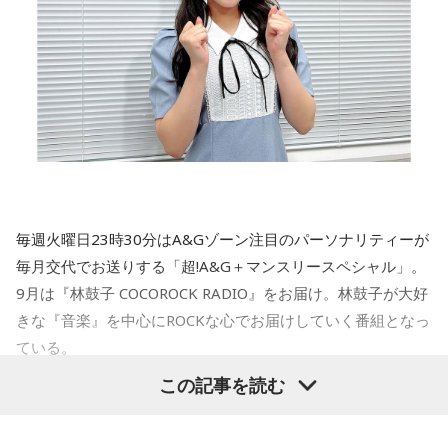
そんな中でゲストは「トンツカタ
・柏原さんは神戸ユニバ
――バッティングに関して、具体的にどのようなところに手
ごたえを感じていますか？
ン」
・西本さん、加納さんは京都西京極 アフター込みで
龍世「まず、粘り強いバッティングができているというか、
四球を取れているのが自分の中で一つ成長したのかなって感
・柏原さん都大路への思い
人力舎のしばんちゃんの後輩が登場です。
じているところ(9月7日現在、自身最多の18四球)。もちろん
まず冒頭でネタをやって頂いたのですが恒例になってきてい
打率も今までに比べたら良い打率ではあるんですけど、出塁
まもなく学生駅伝シーズン
るんですかね。
率が今までより全然良い年ではあるので(9月7日現在、出塁
ネタ直前に邪魔するような謎のコールが巻き起こってしまい
率.355) 」
・柏原さんこれから取材本格化
ました。
毎週火曜日23時30分はA&Gゾーン注目のパーソナリティーが
――数字を見ていてご自身も良いなと思われますか？
おか＆しば「トンツカタン♪」「トントンツカ
毎月交代でお送りする「超!A&G＋マンスリースペシャル」。
・文化放送で番組収録を
龍世「そうですね。やっぱり四球を取れるのは良いバッター
タン♬」「トンツカタン♪」「トンツカトンツ
9月は『林鼓子 COCOROCK RADIO』をお届け。林鼓子が大好
に共通していることだとは思うので、いいなと思います」
きな『音楽』を中心にROCKな心でお届けしていく番組となっ
カトンツカタン♬」
・横田さんベルリンマラソン報告会実施したい コタツ記者大
ている。
歓迎？
――粘れるようになったというのは、ボールの見極めや際ど
とってもとってもネタがやりにくい空気に・・・。
いボールをカットできる技術が向上したということでしょう
この記事を読む
しか～～～し、いざネタが始まると熟練の技、数多くの修羅
9月5日の初回放送では、番組タイトルにもなっている
か？
場をくぐり抜けてきたスーパートリオ。
「ROCK」との出会いについて語った。
龍世「そうですね。カットしたり粘れたりももちろんあると
そんな荒波を乗り越えて無事完走してくれました。