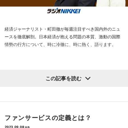
教えてくれたりと、自然と近くにロックがある生活になって
告知ができず、延長戦に突入。もしかしたら告知していたラ
いたのだとか。
――いきなり言われたのでしょうか？
イブでブリーフネタが飛び出すかもしれません。
龍世「いつもベンチ裏のホワイトボードに書いてあるんです
林
自然と身近にロックがあった、っていうのが正しいかも
けど、(相手先発の)ピッチャーがメルセデスだったので出ては
おかしば大喜利3rd Seasonも残り僅
経済ジャーナリスト・町田徹が毎週注目すべき国内外のニュ
しれないです。私の家族は結構音楽が好きなので。あと、母
いるかなとは思っていたんです。7、8、9番くらいの下の方
ースを徹底解剖。日本経済が抱える問題の本質、激動の国際
がピアノの講師だったりして。そんな感じでございます！
か
の打順を見て『あれ、ねぇわ』と思ってパッと上を見たら『3
情勢の行方について、時に冷徹に、時に熱く、語ります。
番』とあって(笑)。3番！？ってなりました。流石にびっくり
しました」
今週のお題は
「耳が痛いぐらいに正しいことを言って下さ
い」
――初めての3番に対してどのような心構えで試合に臨まれた
おかしば大喜利3rd Seasonも残り3回です。
この記事を読む
んでしょうか？
※9月23日は特番のため休止です。
龍世「やることはいつもと変わらずじゃないですけど、3番だ
きょうは岡ポイントも飛び出し、何個も読まれたおかしばの
からどうするとか長打を狙うとかと言われたらそうではない
申し子もおり、上位争いはかつてない程に大激戦になってい
ですし。いつも通りチャンスで回ってきたら、与えられた役
ます。
割をしっかりとです。あの時はランナー3塁だったので、最低
もはやここまで来たら質より量。とにかく送りまくってみて
ファンサービスの定義とは？
限外野フライを打てるように(7月25日の第1打席、1アウト3
下さい。
塁からライトへタイムリースリーベースを放った)、ケースご
2023.09.08 up