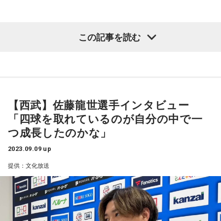
した。
というのも読めないんです、時間が。
9月8日配信のPodcast番組
Track Town JPN
では、世界陸上が
この記事を読む
大々的に募集してフリートークが盛り上がってメールが読め
開催されたブダペストからパリに移動した
EKIDENNews西本
なかったら悪いですし、かといって無しだと時間が余るかも
武司さん
が、世界陸上にあのNetflixが進出したことをレポー
しれないですし、とにかく送って頂きありがとうございま
ト。
す。
そのほか、
9月24日ベルリンマラソン
で日本記録にチャレン
日曜日に移動しても聞きます！という報告から習字教室で
ジする
新谷仁美選手
の様子など、
柏原竜二さん
、
加納由理さ
【西武】佐藤龍世選手インタビュー
「おかしば」と書いたマホちゃんからのメールなど、ジャン
ん
と話してます。
「四球を取れているのが自分の中で一
ル広めで話を展開させることができました。
つ成長したのかな」
「アンタッチャブるTV」で希少動物の「ヤンバルクイナ」を
そして番組収録後、西本さんはダイヤモンドリーグブリュッ
見つけた回の感想を送ってくれたのはドングリコさん。
セル大会取材のため、フランスパリからベルギーブリュッセ
2023.09.09 up
そこから沖縄ロケの話を掘り下げていく感じだったのです
ルに移動。
提供：文化放送
が・・・
柴田「クイナですね」
女子やり投げ北口榛花選手
、
女子1500m田中希実選手
の日本
岡田「ヤンバルクイナですね」
記録更新を目撃！
柴田「クイナですよね」