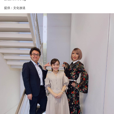
そんな大量回答のパイオニア、ワンワンニャンニャン菊地夫
とに考えてやるのはいつもと変わらなかったので」
提供：文化放送
妻の回答をここでご紹介させて頂きます。
＜ワンワンニャンニャン菊地奥様＞
――2021年シーズンの途中に日本ハムに移籍されて、今シー
☆ここだけの話・・・とは、なんの機密性もありません。
ズンからライオンズに復帰されました。他球団を経験してか
☆国民の税金は、国民の為だけに使いましょう。
ら改めて戻ってきて、ライオンズというチームはどんなチー
☆バファリンの半分は、優しさではありません。
ムだと感じますか？
☆迷惑系YouTuberは、人に迷惑を掛けない様に気を付けまし
龍世「まずメリハリがしっかりしているとは思います。日本
ょう。
ハムにメリハリがないというわけではないんですけど、『や
☆乾燥剤は、絶対に食べないで下さい。
る時はやる。オフの時はオフ』というのが代々先輩たちから
＜ワンワンニャンニャン菊地さん＞
受け継いでいるものではあると思う。そういう先輩たちを見
ているので、しっかりとメリハリができているチームだなと
◎ワカメをたくさん食べたからと言って、髪が生えてくる訳
は思います」
じゃありません。
◎携帯をいくら振っても、電波はよくなりません。
――その雰囲気は体に合っていますか？
◎お賽銭を多く入れたからと言って、願いが叶う訳ではな
龍世「そうですね。僕は結構苦手なんですよ、オンとオフ。
い。
オンにするのが苦手で、オフにしちゃうとずっとオフなの
◎流れ星に3回願い事を言っても、願いは叶いませんよ。