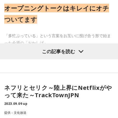
それもあって湿気が凄すぎて、マジでライブ1回分くらい汗か
オープニングトークはキレイにオチ
いた（笑）もう、めっちゃ水とスポーツドリンク買ったも
ん。大事だからね。水だけじゃどうしても足りない栄養素が
ついてます
あるからね。汗をかくっていうのは、スポーツドリンクを絶
対そういう時は飲んで欲しい。だからすごい暑かったけど、
「多忙ぶっている」という言葉をお互いに投げ合う形で始ま
超楽しかった。
った今週の「おかしば」
果たして多忙ぶっているのは岡田師匠か、しばんちゃんか。
この記事を読む
やっぱり俺はそういう現場とかに行く時に、1回欲しいなって
まずしばんちゃんは「NHK Eテレ」で絶賛出演中の「NHK俳
思って、でも、まぁいっか～って思ったものって後々死ぬほ
句」の話で多忙ぶりをアピール。
ど欲しくなる。後悔を絶対するから俺はちょっとでも欲しい
ブカブカのジャケットを羽織り、難易度の高い俳句に対して
と思ったら買うべきだなと思ってる。悩んだってことは、欲
「分かりません」というワードを連発、俳句は詳しくありま
しいってことだっつって買うようにしていて、やっぱりコミ
せんというブレないキャラでブイブイ言わせているみたいで
ネフリとセリク～陸上界にNetflixがや
ケだし、もう財布のひもを全部取っ払ってたからめちゃめち
す。
って来た～TrackTownJPN
ゃ買いました。
そこから岡田師匠はが「関西テレビ」でやっている「怪談グ
2023.09.09 up
ランプリ」の話で多忙返しを決めたい所。
車で行ったんだけど、車の後ろのトランク全部紙袋で埋まる
提供：文化放送
2009年から年に1回やっている番組でますだおかだがコンビ
ぐらい買った。しかも紙袋とかで、途中で買うじゃないグッ