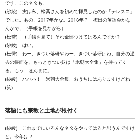
です。このネタも。
(紗綾) 実は私、松喬さんを初めて拝見したのが「テレスコ」
でした。あの、2017年かな。2018年？ 梅田の落語会かな
んかで。（手帳を見ながら）
(松喬) （手帳を見て）それ全部つけてはるんですか？
(紗綾) はい。
(松喬) わー、きつい落研やわー。きつい落研はね、自分の過
去の帳面を、もっときつい奴は「米朝大全集」を持ってく
る。もう、ほんまに。
(紗綾) ハハハ！ 米朝大全集、おうちにはありますけどね
(笑)
落語にも宗教と土地が根付く
(紗綾) これまでにいろんなネタをやってはると思うんですけ
ど。今年は？