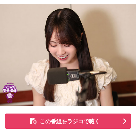
る道を探すなど、馬たちの“第二の馬生”を支えている。
施設で話を聞いた菅井は、「そういう場所があってよかった
な、素晴らしい素敵な取り組みだなと実際に行かせていただ
いて思いました」と感想を述べ、競走生活を終えた馬たちが
新たな役割を得られる環境の大切さを実感したという。
また、菅井は競馬の仕事をきっかけにTCCの活動を知ったそ
うで、東京都内にある「BafunYasai TCC CAFE」にも訪れた
ことがあるという。そこで新鮮な野菜を味わったり馬関連グ
ッズを購入した経験を紹介し、店舗での利用が馬たちの支援
につながることから、興味を持った人へ足を運ぶことを呼び
かけた。
さらに、ホースセラピーについても自身の経験を交えて語っ
この番組をラジコで聴く
た。大学時代に所属していた馬術部では、地域の子どもたち
を招いた体験会が行われており、馬に乗ることで身体を自然