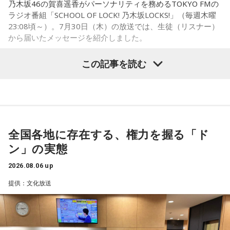
乃木坂46の賀喜遥香がパーソナリティを務めるTOKYO FMの
に動かすきっかけになったり、高い視点から景色を見ること
ラジオ番組「SCHOOL OF LOCK! 乃木坂LOCKS!」（毎週木曜
で自信や自己肯定感につながったりする姿を目にしていたと
23:08頃～）。7月30日（木）の放送では、生徒（リスナー）
いう。
から届いたメッセージを紹介しました。
今回の訪問を通じて、馬が競技や競走だけではなく、さまざ
この記事を読む
まな形で人を支える存在であることを改めて感じた菅井。
乃木坂46の賀喜遥香
「いろいろな形で人を助けてくれる馬たちが今後もいろいろ
な場所で幸せに暮らせるようになったらいいな」と願いを語
「私は『真夏の全国ツアー2026』大阪公演2日目に参加しま
った。
した！ 偶然にも遥香先生と髪型がお揃いで、それだけでもす
ごくうれしかったし、かわいい遥香先生も、かっこいい遥香
全国各地に存在する、権力を握る「ド
先生もたくさん観ることができて、大満足のライブでした！
ン」の実態
アンコールのときに披露していた『551蓬莱』のCMのモノマ
ネも関西ならではで、私も昔から観ていたので、とても楽し
2026.08.06 up
くて全力で参加しました（笑）。ツアーも残り少なくなって
提供：文化放送
きましたが、体調に気を付けて最後まで駆け抜けてくださ
い！ ずっとずっと大好きです！」（兵庫県 20歳）
◆「真夏の全国ツアー2026」大阪公演裏話