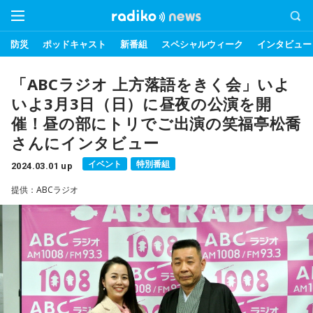
防災
ポッドキャスト
新番組
スペシャルウィーク
インタビュー
「ABCラジオ 上方落語をきく会」いよ
いよ3月3日（日）に昼夜の公演を開
催！昼の部にトリでご出演の笑福亭松喬
さんにインタビュー
イベント
特別番組
2024.03.01 up
提供：ABCラジオ