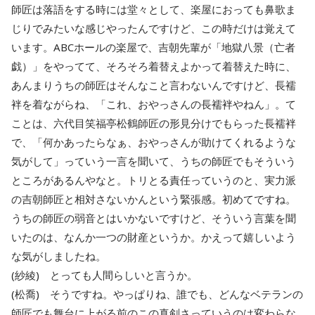
師匠は落語をする時には堂々として、楽屋におっても鼻歌ま
じりでみたいな感じやったんですけど、この時だけは覚えて
います。ABCホールの楽屋で、吉朝先輩が「地獄八景（亡者
戯）」をやってて、そろそろ着替えよかって着替えた時に、
あんまりうちの師匠はそんなこと言わないんですけど、長襦
袢を着ながらね、「これ、おやっさんの長襦袢やねん」。て
ことは、六代目笑福亭松鶴師匠の形見分けでもらった長襦袢
で、「何かあったらなぁ、おやっさんが助けてくれるような
気がして」っていう一言を聞いて、うちの師匠でもそういう
ところがあるんやなと。トリとる責任っていうのと、実力派
の吉朝師匠と相対さないかんという緊張感。初めてですね。
うちの師匠の弱音とはいかないですけど、そういう言葉を聞
いたのは、なんか一つの財産というか。かえって嬉しいよう
な気がしましたね。
(紗綾) とっても人間らしいと言うか。
(松喬) そうですね。やっぱりね、誰でも、どんなベテランの
師匠でも舞台に上がる前のこの真剣さっていうのは変わらな