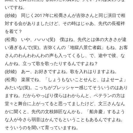
いですね。
(紗綾) 同じく2017年に松喬さんが吉弥さんと同じ演目で相
対する会がありましたけど、その時はじゃあ、先代の長襦袢
を着て？
(松喬) いや、ハハハ(笑) 僕はね、先代とは体の大きさが違
い過ぎるんで(笑)。吉弥くんの「地獄八景亡者戯」もね、お客
さんのわんわわんわの声も入ってくるし、で、途中で彼、な
んかね、立って歌を歌ったりするんですよね？
(紗綾) あー、お好きですよね。歌を入れはりますよね。
(松喬) 楽屋でね、「しょうもないことせんと、はよせーよ」
みたいな(笑)。こっちがプレッシャー感じてそういうのはあり
ますね。だからやっぱり僕らはわからんと、ベテランの方は
堂々と舞台に上がってると思ってましたけど、文三さんなん
かに聞くと、先代の文枝師匠なんかも、「船弁慶」するよう
な人が今さら弱音はかんでもということもあるんですよね。
そういうのを聞いて育っていますね。