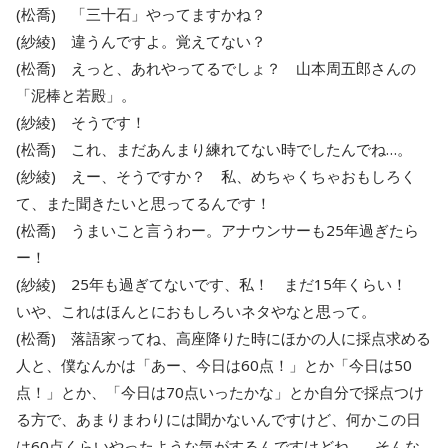
(松喬) 「三十石」やってますかね？
(紗綾) 違うんですよ。覚えてない？
(松喬) えっと、あれやってるでしょ？ 山本周五郎さんの
「泥棒と若殿」。
(紗綾) そうです！
(松喬) これ、まだあんまり練れてない時でしたんでね…。
(紗綾) えー、そうですか？ 私、めちゃくちゃおもしろく
て、また聞きたいと思ってるんです！
(松喬) うまいこと言うわー。アナウンサーも25年過ぎたら
ー！
(紗綾) 25年も過ぎてないです、私！ まだ15年くらい！
いや、これはほんとにおもしろいネタやなと思って。
(松喬) 落語家ってね、高座降りた時にほかの人に採点求める
人と、僕なんかは「あー、今日は60点！」とか「今日は50
点！」とか、「今日は70点いったかな」とか自分で採点つけ
る方で、あまりまわりには聞かないんですけど、何かこの日
は60点くらいやったような気がするんですけどね…。そんな