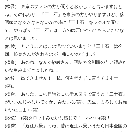
(松喬) 東京のファンの方が聞くとおかしいと言いますけど
ね。その代わり、「三十石」を東京の方がやりますけど、落
語家になるかならないかの時に「三十石」をラジオで聞い
て、やっぱり「三十石」は上方の師匠にやってもらいたいな
とは思いました。
(紗綾) ということはこの流れでいいますと「三十石」は今
回、松喬さんがされるのが一番いいのでは…？
(松喬) あのね、なんか紗綾さん、落語ネタ判断の占い師みた
いな重み出てきましたね…。
(紗綾) 出てきません！ 私、何も考えずに言うてますー
(笑)。
(松喬) あなた、この日時とこの干支回りで言うと「三十石」
がいいんじゃないですか、みたいな(笑)。先生、よろしくお願
いいたします(笑)
(紗綾) (笑)タロットみたいな感じで！ ハハハ(笑)！
(松喬) 「近江八景」もね、昔は近江八景いうたら日本全国の