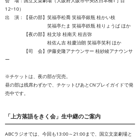
会 場：国立文楽劇場（大阪府大阪市中央区日本橋1丁目
12−10）
出 演：【昼の部】笑福亭松喬 笑福亭銀瓶 桂かい枝
笑福亭たま 笑福亭鉄瓶 桂りょうば ほか
【夜の部】桂文珍 桂南天 桂吉弥
桂佐ん吉 桂慶治朗 笑福亭笑利 ほか
【司 会】伊藤史隆アナウンサー 桂紗綾アナウンサ
ー
※チケットは、夜の部が完売。
昼の部は残席わずかで、チケットぴあとCNプレイガイドで発
売中です。
「上方落語をきく会」生中継のご案内
ABCラジオでは、今回も13:00～21:00まで、国立文楽劇場と