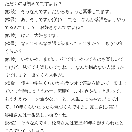
ただくのは初めてですよね？
(紗綾) そうなんです。だからちょっと緊張してます。
(松喬) あ、そうですか(笑)？ でも、なんか落語をようやっ
てるんでしょ？ お好きなんですよね？
(紗綾) はい、大好きです。
(松喬) なんでそんな落語に染まったんですか？ もう10年
くらい？
(紗綾) いやいや、まだ6，7年です。やってるのも楽しいで
すけど、見てても楽しいですねー。なんか憎めない人ばっか
りでしょ？ 出てくる人物が。
(松喬) 僕も中学生くらいからラジオで落語を聞いて、染まっ
ていった時には「うわー、素晴らしい世界やな」と思って。
もうええわ！ お金やない！と。人生こっちやと思って来
て、10年くらいたったら気づくんですよ。厳しさに(笑)！
紗綾さんは一番楽しい頃ですね。
(紗綾) そうなんです。松喬さんは芸歴40年を越えられたと
ころでいらっしゃる。