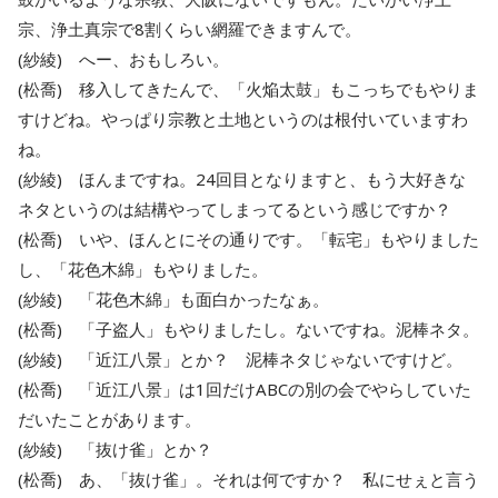
宗、浄土真宗で8割くらい網羅できますんで。
(紗綾) へー、おもしろい。
(松喬) 移入してきたんで、「火焔太鼓」もこっちでもやりま
すけどね。やっぱり宗教と土地というのは根付いていますわ
ね。
(紗綾) ほんまですね。24回目となりますと、もう大好きな
ネタというのは結構やってしまってるという感じですか？
(松喬) いや、ほんとにその通りです。「転宅」もやりました
し、「花色木綿」もやりました。
(紗綾) 「花色木綿」も面白かったなぁ。
(松喬) 「子盗人」もやりましたし。ないですね。泥棒ネタ。
(紗綾) 「近江八景」とか？ 泥棒ネタじゃないですけど。
(松喬) 「近江八景」は1回だけABCの別の会でやらしていた
だいたことがあります。
(紗綾) 「抜け雀」とか？
(松喬) あ、「抜け雀」。それは何ですか？ 私にせぇと言う