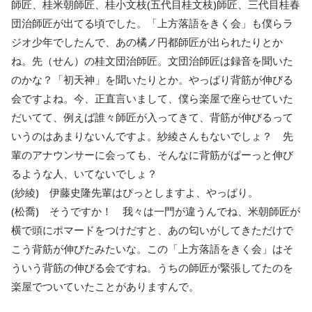
師匠、桂米朝師匠、桂小文枝(五代目桂文枝)師匠、三代目桂春
団治師匠が出てる頃でした。「上方落語をきく会」も僕らラ
ジオ少年でしたんで、あの橘ノ円都師匠が出られたりとか
ね。先（せん）の桂文団治師匠。文団治師匠は録音を聞いた
のかな？「初天神」を聞いたりとか。やっぱり背筋が伸びる
会ですよね。今、正直言いまして、僕ら楽屋で座らせていた
だいてて、例えば誰々師匠が入ってきて、背筋が伸びるって
いうのはあまりないんですよ。紗綾さんもないでしょ？ 先
輩のアナウンサーに会っても、そんなに背筋がぱーっと伸び
るような人、いてないでしょ？
(紗綾) 伊藤史隆先輩はぴっとしますよ、やっぱり。
(松喬) そうですか！ 我々は一門が違うんでね、米朝師匠が
横で頭にポマードをつけだすと、あの匂いがしてきただけで
こう背筋が伸びたみたいな。この「上方落語をきく会」はそ
ういう背筋の伸びる会ですね。うちの師匠が緊張してたのを
楽屋でついていたことがありますんで。