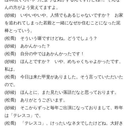
んの方がよう覚えてますよ。
(紗綾) いやいやいや、人情でもあるじゃないですか？ お家
を追われてしまった若殿と一緒になぜか住むことになった泥
棒とっていう。
(松喬) そういう噺ですけどね。どうでしょう？
(紗綾) あかんかった？
(松喬) 自分の中ではあかんかったです！
(紗綾) ほんとですか？ いや、めちゃくちゃよかったです、
私は。
(松喬) 今日は来た甲斐がありました。そう言っていただいた
ので。
(紗綾) ほんとに、また見たい落語だなと思っております。
(松喬) ありがとうございます。
(紗綾) そこからずっと毎年ご出演になっておりまして、昨年
は「テレスコ」で。
(松喬) 「テレスコ」、けったいなネタでしたけどね。大好き