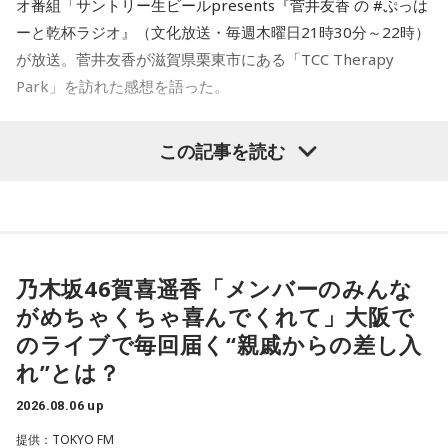
オ番組「サントリー生ビールpresents『菅井友香 の #ぷっは
ーと乾杯ラジオ』（文化放送・毎週木曜日21時30分～22時）
が放送。菅井友香が滋賀県栗東市にある「TCC Therapy
Park」を訪れた感想を語った。
-「素晴らしい素敵な取り組み」-
この記事を読む
菅井は、カンテレ競馬のYouTubeチャンネルで投稿されてい
る「菅井友香のウマ友になってくれませんか？」の動画撮影
でTCC Therapy Parkを訪問。「ずっと行きたかった場所だっ
た」と喜びを語った。
乃木坂46賀喜遥香「メンバーのみんな
がめちゃくちゃ喜んでくれて」大阪で
TCC Therapy Parkは「馬を救い、人を助ける」をコンセプト
のライブで毎回届く“親戚からの差し入
に、競走馬として活躍した後、ケガやさまざまな事情によっ
れ”とは？
て引退を余儀なくされた馬たちの新たな居場所を提供する施
設。引退後すぐに次の活躍先が決まらない馬たちの受け皿と
2026.08.06 up
して、全国の乗馬施設に繋げたり、ホースセラピーで活躍す
提供：TOKYO FM