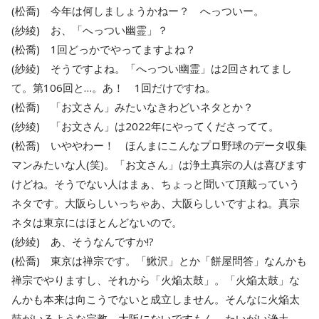
(松喬) 今年は何しましょうかねー？ へっついー。
(紗綾) お、「へっつい幽霊」？
(松喬) 1回どっかでやってますよね？
(紗綾) そうですよね。「へっつい幽霊」は2回されてまし
て。第106回と…。あ！ 1回だけですね。
(松喬) 「お文さん」みたいなきわどいネタとか？
(紗綾) 「お文さん」は2022年にやってくださってて。
(松喬) いややわー！ ほんまにこんなプロ野球のデータ収集
マンみたいな人(笑)。「お文さん」は浄土真宗の人は喜びます
けどね。そうでない人はまぁ、ちょっと聞いて頂戴っていう
ネタです。大阪らしいっちゃあ、大阪らしいですよね。真宗
ネタは東京にはほとんどないので。
(紗綾) あ、そうなんですか!?
(松喬) 東京は禅宗です。「鰍沢」とか「餅屋問答」なんかも
禅宗でやりますし、それから「火焔太鼓」。「火焔太鼓」な
んかも本来は向こうでないと成立しません。そんなに火焔太
鼓がいるような宗教、大阪にないですもん。たいがい浄土