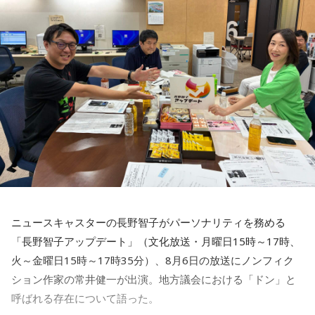
賀喜：大阪公演2日目の私は、横結びみたいなサイドテールに
してみたんです。それがリスナーちゃんも意図せずというか
お揃いだったんだね！ うれしい～！
私も生まれたところが大阪なので、大阪でのライブは特別な
んですよ。家族や親戚も観に来てくれていて、それもうれし
かったから頑張れたし、「551」も食べたし（笑）。あと、
たこ焼きも「りくろーおじさんの店」のチーズケーキも食べ
た！
それに、いつも大阪でライブをするとき、私の親戚の皆さん
がぶどうの差し入れをしてくれるの。それも食べた！ メンバ
ーのみんながめちゃくちゃ喜んでくれて、楽しかったな～！
ニュースキャスターの長野智子がパーソナリティを務める
大阪公演の前の日もお仕事だったんですけど、そのお仕事が
「長野智子アップデート」（文化放送・月曜日15時～17時、
終わったらすぐ大阪に帰って、ちょっとだけ（愛猫の）まろ
火～金曜日15時～17時35分）、8月6日の放送にノンフィク
んにも会えたんですよ。それで、その次の日にライブをし
ション作家の常井健一が出演。地方議会における「ドン」と
て、家族が観に来てくれて、帰ったという大阪ライフでした
ね。
呼ばれる存在について語った。