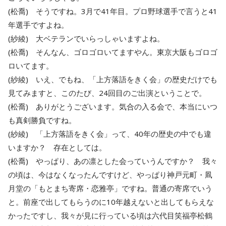
(松喬) そうですね。3月で41年目。プロ野球選手で言うと41
年選手ですよね。
(紗綾) 大ベテランでいらっしゃいますよね。
(松喬) そんなん、ゴロゴロいてますやん。東京大阪もゴロゴ
ロいてます。
(紗綾) いえ、でもね、「上方落語をきく会」の歴史だけでも
見てみますと、このたび、24回目のご出演ということで。
(松喬) ありがとうございます。気合の入る会で、本当にいつ
も真剣勝負ですね。
(紗綾) 「上方落語をきく会」って、40年の歴史の中でも違
いますか？ 存在としては。
(松喬) やっぱり、あの凛とした会っていうんですか？ 我々
の頃は、今はなくなったんですけど、やっぱり神戸元町・凮
月堂の「もとまち寄席・恋雅亭」ですね。普通の寄席でいう
と。前座で出してもらうのに10年越えないと出してもらえな
かったですし、我々が見に行っている頃は六代目笑福亭松鶴