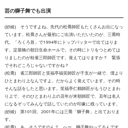
芸の獅子舞でも出演
(紗綾) そうですよね。先代の松喬師匠もたくさんお出になっ
ています。松喬さんが最初にご出演いただいたのが、三喬時
代。「ろくろ首」で1994年にトップバッターで出てはりま
す。淀屋橋の朝日生命ホールで。その時にトリをつとめては
りましたのが桂雀三郎師匠です。覚えてはりますか？ 緊張
でそれどころじゃないですかね？
(松喬) 雀三郎師匠と笑福亭福笑師匠が干支が一緒で、僕より
ひとまわり上なんですよ。だからよく覚えています。その時
そんな話をしたと思います。笑福亭仁鶴師匠がもうひとまわ
り上で、そのひとまわり上の丑年が米朝師匠で、丑年は名人
になるぞってみんなで話していたのが印象に残っています。
(紗綾) 第101回、2001年には三喬「獅子舞」と出ておりま
す。
(松喬) あ、そうですのん？ へー、獅子舞やってるんです