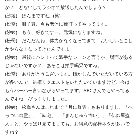
か？ どないしてラジオで放送したんでしょう？
(紗綾) ほんまですね…(笑)
(松喬) 獅子舞、今も老体に鞭打ってやってます。
(紗綾) もう、好きですー。元気になりますね。
(松喬) だんだんね、体力がなくなってきて、おいしいとこし
かやらなくなってきたんですよ。
(紗綾) 最後にバン！って派手なシーンと言うか、場面がある
じゃないですか？ あそこは拍手喝采ですね。
(松喬) ありがとうございます。懐かしんでいただいている方
が多いんで、結構リクエストをいただいていますけど、今は
もうハーハー言いながらやってます。ABCさんでもやってる
んですね。びっくりしました。
(紗綾) 松喬さんはこれまで「月に群雲」もありますし、「へ
っつい幽霊」、「転宅」、「まんじゅう怖い」、「仏師屋盗
人」と。やっぱり見てましても、お得意の泥棒ネタが多いで
すね？