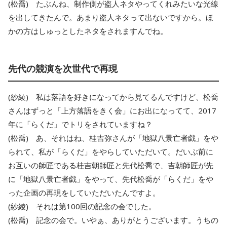
(松喬) たぶんね、制作側が盗人ネタやってくれみたいな光線
を出してきたんで。あまり盗人ネタって出ないですから。ほ
かの方はしゅっとしたネタをされますんでね。
先代の競演を次世代で再現
(紗綾) 私は落語を好きになってから見てるんですけど、松喬
さんはずっと「上方落語をきく会」にお出になってて、2017
年に「らくだ」でトリをされていますね？
(松喬) あ、それはね、桂吉弥さんが「地獄八景亡者戯」をや
られて、私が「らくだ」をやらしていただいて。だいぶ前に
お互いの師匠である桂吉朝師匠と先代松喬で、吉朝師匠が先
に「地獄八景亡者戯」をやって、先代松喬が「らくだ」をや
った企画の再現をしていただいたんですよ。
(紗綾) それは第100回の記念の会でした。
(松喬) 記念の会で。いやぁ、ありがとうございます。うちの