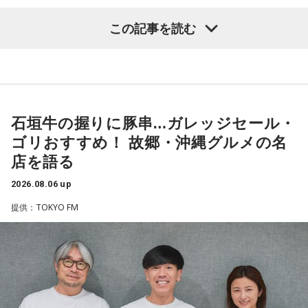
「551」のCMのモノマネもやらせていただいたんですよ。
鈴木敏夫（文化放送解説委員）
「福岡県議会で浮上した、議
この記事を読む
「551の豚まんがあるとき？ ないとき？」っていうCMがある
長ポストをめぐる現金授受疑惑です。その渦中にいる藏内勇
んですけど、それの乃木坂46バージョンをみんなでやりたく
夫議長は県議10期を重ね、全国都道府県議会議長会の会長で
て、「私が『乃木坂があるとき！』って言ったら喜んで、
『乃木坂がないとき……』って言ったら悲しんでください！」
もあります。国政に影響を及ぼす地方のドンとして知られて
っていうのをアンコールでやったんです（笑）。
います」
石垣牛の握りに豚串…ガレッジセール・
リスナーちゃんはそのことを言ってくれていて、それも楽し
常井健一
「『ドン』はスペイン語に由来する外来語です。ボ
かった！ 私も大阪に行く前から「みんなでやれたら楽しいだ
ゴリおすすめ！ 故郷・沖縄グルメの名
スよりもさらにスケールの大きな権力者を示す言葉として定
ろうな」と思っていたから、そういうこともできて楽しかっ
店を語る
たですね！ 来てくれてありがとう！
着しました。いま、ドンとして注目されるのが福岡県議会の
藏内議長。福岡県内には一昔前から『福岡三国志』という言
2026.08.06 up
----------------------------------------------------
葉がありまして。現在は麻生太郎さん、武田良太さん、そし
提供：TOKYO FM
この日の放送をradikoタイムフリーで聴く
て藏内さんが熾烈な権力闘争を繰り広げています」
※放送エリア外の方は、プレミアム会員の登録でご利用いた
だけます。
----------------------------------------------------
長野
「藏内さんだけ県議、ということですね」
＜番組概要＞
常井
「なぜ1人の地方議員が永田町の大物にも匹敵する大きな
番組名：SCHOOL OF LOCK!