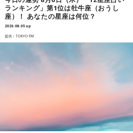
まずは動き出すことで流れが一気に加速していくはず。迷っ
ランキング」第1位は牡牛座（おうし
ていた新しいスタイルにも思い切って挑戦して。美容院に行
くと運気アップ。
座）！ あなたの星座は何位？
2026.08.05 up
【2位】乙女座（おとめ座）
知的好奇心が幸運を運んでくる日。気になっていた分野の本
提供：TOKYO FM
を開いたり、資格や学びについてリサーチしたりしてみまし
ょう。自分のやり方にこだわらず、人のアドバイスを素直に
受け入れてみると視界がパッと開けそう。葉物が入ったサラ
ダを食べるのもおすすめ。
【3位】山羊座（やぎ座）
ワクワクに素直になれる日。趣味やクリエイティブなことに
時間を使うと、大きな達成感が得られそう。恋愛面でも新鮮
な展開が期待できるタイミングなので、気になる人がいるな
ら積極的に声をかけて。川べりを散歩すると気持ちがリフレ
ッシュできそう。
【4位】蟹座（かに座）
人の輪が広がる日。交流会やイベント、SNSでのつながりな
ど、いつもより少し広い世界に飛び込んでみると面白い出会