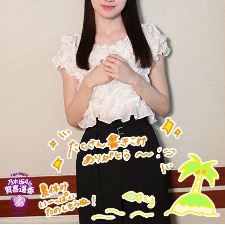
新宿駅10時10分発「419列車」、普通列車・長野行には、軍
人をはじめ、買い出しや疎開先を目指す人たちが、大挙して
乗り込みました。デッキにも人があふれ、なかには窓から出
入りする子供もいたといいます。列車は、浅川駅、今の高尾
駅を正午過ぎ、およそ1時間遅れで発車。すし詰めの車内では
ありましたが、ちょうどお昼どき、おにぎりを頬張る人もい
れば、乗り合わせた人同士、互いの空襲の苦労話をしたり、
少し和んだ雰囲気もありました。
そんな「419列車」が小仏峠の登り坂に差し掛かった時、ガ
クンとスピードが落ちます。突然、バリバリバリッ！と大き
な音が響き渡り、列車は牽引する電気機関車と客車の2両目の
半分まで湯の花トンネルに入ったところで、急停車しまし
た。
「機銃掃射だ！」