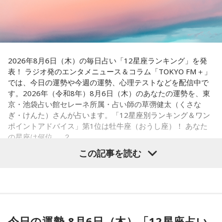
パーソナリティ：小山薫堂、宇賀なつみ
番組Webサイト：
https://www.tfm.co.jp/post/
番組公式X：
@sundayspost1
2026年8月6日（木）の毎日占い「12星座ランキング」を発
表！ ラジオ発のエンタメニュース＆コラム「TOKYO FM＋」
では、今日の運勢や今週の運勢、心理テストなどを配信中で
す。2026年（令和8年）8月6日（木）のあなたの運勢を、東
京・池袋占い館セレーネ所属・占い師の草彅健太（くさな
ぎ・けんた）さんが占います。「12星座別ランキング＆ワン
ポイントアドバイス」第1位は牡牛座（おうし座）！ あなた
の星座は何位……？
この記事を読む
【1位】牡牛座（おうし座）
アップデートする日。何かを変えたいと思っていたなら、今
がまさにそのタイミング。完璧に準備が整っていなくても、
今日の運勢 8月6日（木）「12星座占い