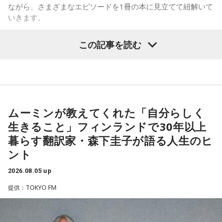
プの1人みたいな感じでしたけど、きゃりーさんは表紙。ずっ
ながら、さまざまなエピソードを1冊の本に見立てて紐解いて
ければよかった……』そう言っていました」
とスターでした」と語り、「同じ雑誌に出ていたってことで
いきます。
すね」ときゃりーも笑顔を見せました。
8月2日（日）放送のゲストは、「ハグレモノをツワモノに」
この記事を読む
改めて株式会社yutoriについて聞かれると、ゆとりくんは現
を企業理念に掲げる株式会社yutori 代表取締役社長の片石貴
在約30のブランドを展開し、全国に約60店舗を構えているこ
展さん（通称・ゆとりくん）。原宿カルチャーをともに歩ん
とを紹介。ストリートブランドだけでなく、パジャマやレデ
できた同世代の2人は、初対面とは思えないほど息の合ったト
ィース・メンズブランド、さらにはプチプラコスメまで幅広
ークを繰り広げました。
く手がけていると説明します。きゃりーも、その規模の大き
さに思わず「すごい！」を連発。「それは千原さんもすごい
ムーミンが教えてくれた「自分らしく
って言うわ（笑）」と納得の様子でした。
（左から）パーソナリティのきゃりーぱみゅぱみゅ、株式会
生きること」フィンランドで30年以上
◆「会社は宇宙なんですよ」社長だからこそ見える景色
社yutori代表取締役社長 片石貴展さん（ゆとりくん）
暮らす翻訳家・森下圭子が語る人生のヒ
ント
企業理念として掲げる「ハグレモノをツワモノに」につい
て、「まだ大人に見つかっていない若い才能を見つけてき
2026.08.05 up
ゆとりくんは、Z世代向けアパレルブランドを数多く手がけ、
て、社会との接点をつくること」と説明。ストリートスナッ
2023年にはアパレル業界史上最年少で上場を果たしたことで
提供：TOKYO FM
プで将来スターになる若者を見つけ出すような感覚に近いと
大きな注目を集めています。きゃりーは「いろんな人から
話します。
『ゆとりくんがすごい』という話をよく聞いていて、すごい
気になっていました」と語り、今回の出演を熱烈オファーし