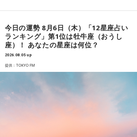
なたの自由に」という作品の姿勢でした。作者の意図を押し
付けず、読み手に委ねる世界観に魅了され、フィンランドへ
の興味を深めたと振り返ります。現地で暮らすなかでも、
人々は周囲の目を気にし過ぎず、自分らしく生きていると感
今日の運勢 8月6日（木）「12星座占い
じ、「いい大人にならないといけない」という自身の思い込
ランキング」第1位は牡牛座（おうし
みが外れたと語りました。
座）！ あなたの星座は何位？
番組のテーマである「手紙」にちなみ、森下さんは、美しい
2026.08.05 up
景色を誰かと共有したいときに手紙を書くことが多いと話し
提供：TOKYO FM
ます。トーベ・ヤンソンが夏を過ごした群島で、海を眺めな
がら移り変わる風景を手紙にしたためる時間を大切にしてい
ると語ってくれました。
最後に森下さんは、「今、想いを伝えたい方」として、大好
きな存在であり、「自分が一番似ている」と感じるムーミン
トロールへ宛てた手紙を披露しました。
＜番組概要＞
番組名：日本郵便 SUNDAY'S POST
放送日時：毎週日曜 15:00～15:50