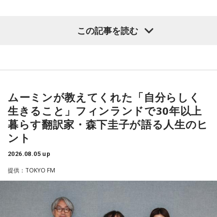
社yutori代表取締役社長 片石貴展さん（ゆとりくん）
改めて株式会社yutoriについて聞かれると、ゆとりくんは現
在約30のブランドを展開し、全国に約60店舗を構えているこ
この記事を読む
（左から）パーソナリティの小山薫堂、森下圭子さん、宇賀
とを紹介。ストリートブランドだけでなく、パジャマやレデ
◆古着トークで大盛り上がり
なつみ
ィース・メンズブランド、さらにはプチプラコスメまで幅広
く手がけていると説明します。きゃりーも、その規模の大き
その後は2人とも大好きだという古着トークへ。きゃりーは
さに思わず「すごい！」を連発。「それは千原さんもすごい
◆ムーミンが導いたフィンランド暮らし
「今でも古着ばかり買います。新品であまりときめかなくな
って言うわ（笑）」と納得の様子でした。
っちゃいましたね」と話し、「OTOE」や「birthdeath」、
ムーミンが教えてくれた「自分らしく
森下圭子さんは、ムーミン研究をきっかけに1994年にフィン
さらにはメルカリも愛用していることを明かします。
◆「会社は宇宙なんですよ」社長だからこそ見える景色
ランドへ渡りました。大学時代に作品を読み返した際、「な
生きること」フィンランドで30年以上
んて前衛的な文学なんだろう」と衝撃を受け、その背景にあ
一方のゆとりくんも「メルカリディグが超好き」と笑いなが
企業理念として掲げる「ハグレモノをツワモノに」につい
暮らす翻訳家・森下圭子が語る人生のヒ
る文化や社会を知りたいと思ったことが渡航のきっかけだっ
ら語り、ヴィンテージロックTシャツは真贋判定をしてもらっ
て、「まだ大人に見つかっていない若い才能を見つけてき
ント
たと振り返ります。現在はヘルシンキを拠点に、翻訳や通
て購入していることなど、こだわりを紹介しました。
て、社会との接点をつくること」と説明。ストリートスナッ
訳、取材コーディネート、執筆活動などを通じて、フィンラ
プで将来スターになる若者を見つけ出すような感覚に近いと
2026.08.05 up
ンドの暮らしや文化を発信しています。
また、きゃりーは20代後半で「安いバッグが似合わなくなっ
話します。
提供：TOKYO FM
た瞬間があった」と振り返り、そこからヴィンテージのバッ
森下さんが初めてフィンランドを訪れた1994年は、深刻な経
グや時計に興味を持つようになったことも告白。「保育園の
実際には、店舗スタッフとして入社した若手がSNS運用を担
済不況に直面していた時期でした。失業率は2割を超え、自殺
お迎え時間を確認するために時計を買ってみたら、そのまま
当し、動画をバズらせるようになると商品企画へ、さらにブ
率も世界トップクラスといわれていましたが、その後は大き
ハマっちゃった」と笑いながら語り、現在はヴィンテージの
ランドプロデューサーへとステップアップしていく仕組みに
く改善し、現在では世界幸福度ランキングで上位を維持する
エルメスの時計を愛用していることも明かしました。