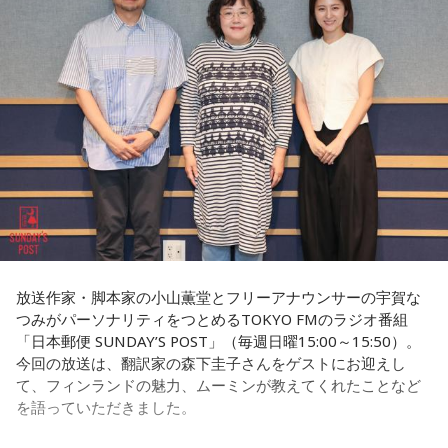
なっているそうです。きゃりーは「階段を上がっていくん
国として知られています。
だ！」と感心しながら耳を傾けていました。
◆ゆとりくんの「HR」への熱い思い「復刊させたい」
その背景について森下さんは、「国や教育現場が“一人ひとり
会社経営の魅力について尋ねられると、ゆとりくんは「会社
の特性をどう活かしていくか”を重視していました」と説明し
番組後半の「Chapter #0 LIBRARY」では、ゲストが人生の背
って脳みそなんで、宇宙なんですよ」と独特な表現で回答し
ます。「1人の人材も無駄にはできない」という考え方のも
中を押してくれた作品を紹介します。ゆとりくんが選んだの
ます。「自分が想像したことは全部実現できる可能性があ
と、それぞれの個性や能力を社会全体で生かそうとする姿勢
は、ティーン向けファッション誌「HR」でした。「買収して
る」と語り、音楽のように声質とか身体的な制約がある表現
が、大きな変化につながったと振り返りました。
復刊させたい（笑）」と本気とも冗談とも取れる夢を語りま
とは異なり、会社経営には発想次第でどこまでも挑戦できる
す。きゃりーも「この前、代官山蔦屋で『FRUiTS』展をやっ
自由さがあると説明しました。
フィンランドを訪れたことがある宇賀は、図書館や教会の印
ていたから、『HR』もまた再燃してほしいですね」と共感。
象深さにも触れます。森下さんは、図書館では椅子を自由に
さらに、経営について特別に勉強した経験はほとんどないと
動かし、自分の好きな場所で過ごせることを紹介し、利用者
さらにSNS時代との違いについて、「今はインスタやXで私生
明かし、「親父が起業家だったのでDNA的なものはあるかも
が思い思いに過ごせる空間づくりが特徴だと語りました。
活が分かっちゃうけど、あの頃は分からなかった」と振り返
しれないけれど、基本はいろいろと失敗しながら覚えてき
り、懐かしのガラケー文化や「センター問い合わせ」の思い
た」と振り返りました。
放送作家・脚本家の小山薫堂とフリーアナウンサーの宇賀な
一方で、フィンランドでの暮らしでもっとも大変なのは冬だ
出話でも大盛り上がり。ゆとりくんも「スマホやめよう
つみがパーソナリティをつとめるTOKYO FMのラジオ番組
といいます。日照時間が短く、小学生も暗闇のなかを登校す
（笑）」「ガラケーに戻そう（笑）」と笑い合いながら、便
「日本郵便 SUNDAY’S POST」（毎週日曜15:00～15:50）。
るほどで、「人に会いたくなくなったり、どれだけ寝ても寝
利になった現代だからこそ失われたワクワク感について語り
今回の放送は、翻訳家の森下圭子さんをゲストにお迎えし
足りないときがある」と明かします。30年以上暮らした今で
（左から）パーソナリティのきゃりーぱみゅぱみゅ、株式会
合いました。
て、フィンランドの魅力、ムーミンが教えてくれたことなど
も「まだ慣れていないですね」と話し、フィンランド語の習
社yutori代表取締役社長 片石貴展さん（ゆとりくん）
を語っていただきました。
得についても「いつまで経っても終わりが見えないところを
最後に、きゃりーは「めちゃくちゃ面白い人ですね、びっく
歩いている感じ」と率直な思いを語りました。
りしました。レイジくんにLINEします（笑）」とゆとりくん