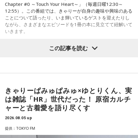
「当たったら」だもんね、来てくれたらいいな……当たれ
Chapter #0 ～Touch Your Heart～」（毎週日曜12:30～
（笑）！ だって、2人で来てほしいもん。もしディズニーに
12:55）。この番組では、きゃりーが自身の趣味や興味のある
行けて、ライブにも行けたときはまた教えてね！ 当たります
いのはな慰霊碑
ことについて語ったり、いま輝いているゲストを迎えたりし
ように♡
ながら、さまざまなエピソードを1冊の本に見立てて紐解いて
合わせて、地元の皆さんからもこの悲惨な銃撃を語り継いで
いきます。
----------------------------------------------------
いこうと慰霊の会が発足。毎年8月5日に追悼行事が行われる
この日の放送をradikoタイムフリーで聴く
8月2日（日）放送のゲストは、「ハグレモノをツワモノに」
ようになりました。1992年には、地元のロータリークラブの
この記事を読む
※放送エリア外の方は、プレミアム会員の登録でご利用いた
を企業理念に掲げる株式会社yutori 代表取締役社長の片石貴
ご協力で犠牲となった方のお名前が刻まれた石碑が作られ、
だけます。
展さん（通称・ゆとりくん）。原宿カルチャーをともに歩ん
調査も40年以上にわたって、地道に続けてきました。
----------------------------------------------------
できた同世代の2人は、初対面とは思えないほど息の合ったト
ークを繰り広げました。
＜番組概要＞
その甲斐あって、一昨年・去年と、新たに犠牲となったお二
番組名：SCHOOL OF LOCK!
人の方のお名前が分かり、石碑にもお名前が刻まれました。
きゃりーぱみゅぱみゅ×ゆとりくん、実
パーソナリティ：アンジー校長（アンジェリーナ1/3・
ご遺族の方も80年の時を経て、「ようやくホッとした」とお
（左から）パーソナリティのきゃりーぱみゅぱみゅ、株式会
Gacharic Spin）、たんぼ教頭（溝上たんぼ）
は雑誌「HR」世代だった！ 原宿カルチ
っしゃったといいます。「調査は諦めてはいけない」と話す
放送日時：月曜～木曜 22:00～23:55／金曜 22:00～22:55
社yutori代表取締役社長 片石貴展さん（ゆとりくん）
ャーと古着愛を語り尽くす
番組Webサイト：
https://www.tfm.co.jp/lock/
齊藤さんですが、まだまだご苦労もあります。
番組公式X：
@sol_info
2026.08.05 up
「当時は自分の持ち物に名前を書いていましたので、遺品に
提供：TOKYO FM
ゆとりくんは、Z世代向けアパレルブランドを数多く手がけ、
お名前はあるんですが、ご家族からの借物を持っていたりし
2023年にはアパレル業界史上最年少で上場を果たしたことで