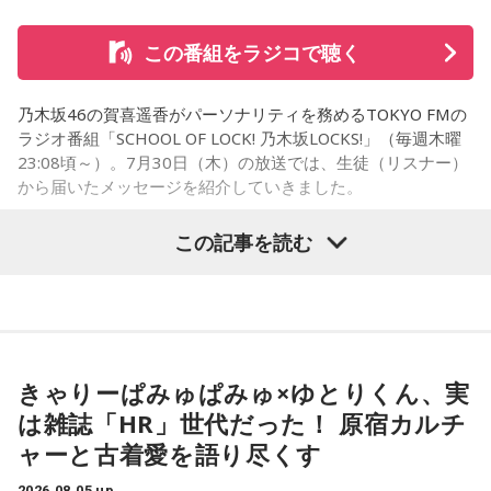
そんな叫びと悲鳴が同時に響き渡り、ギューンブルブルブル
この番組をラジコで聴く
とすさまじい音が迫ります。アメリカ軍のP51・ムスタング
数機が低空で接近、満員の「419列車」に向かって、何度も
乃木坂46の賀喜遥香がパーソナリティを務めるTOKYO FMの
何度も容赦なく銃弾を撃ち込んできたのです。数分前まで、
ラジオ番組「SCHOOL OF LOCK! 乃木坂LOCKS!」（毎週木曜
日曜昼下がりの穏やかだった車内は、あちこちからうめき声
23:08頃～）。7月30日（木）の放送では、生徒（リスナー）
が聞こえ、人が折り重なるように倒れて、一面、血の海と化
から届いたメッセージを紹介していきました。
しました。
この記事を読む
中央本線を走る特急「あずさ」
乃木坂46の賀喜遥香
この銃撃で亡くなった方は、警視庁の公式発表で52名。大半
の方が即死とみられ、地元の方によって、現場近くで荼毘に
＜生徒からのメッセージ＞
付されたといいます。
「遥香先生にお知らせです！ 私は、夏休みに恋人と初めて2
きゃりーぱみゅぱみゅ×ゆとりくん、実
人で東京に行きます。ディズニーに行く予定ですが、お互い
は雑誌「HR」世代だった！ 原宿カルチ
「実は列車銃撃の調査を始めた頃、犠牲となった方で、お名
に乃木坂46が好きなので、もし『真夏の全国ツアー2026』東
ャーと古着愛を語り尽くす
前が分かっていたのは、わずかお一人だったんです」
京公演が当たれば、遥香先生のタオルを持って観に行きま
す！」（大阪府 19歳）
2026.08.05 up