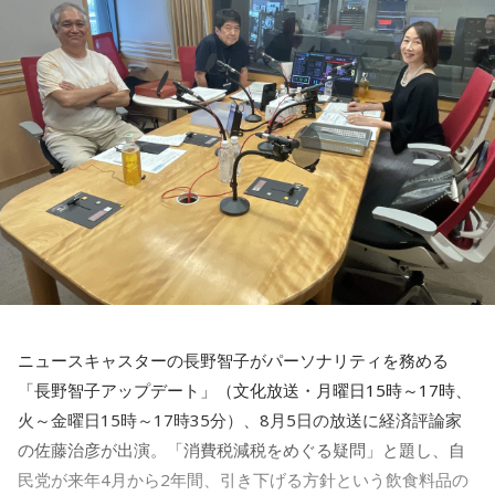
がプンプンする発言でしたね。政府で財源のことは手当をし
勝ち負けにこだわりすぎると、大切なものを見落としてしま
【8位】双子座（ふたご座）
います。誰かと張り合う気持ちが湧いてきたら、「自分は何
てくださいね、ということですよね。でも財源についてはま
心の奥にしまっていたものが浮かび上がりやすい日。過去の
のためにこれをしているのか」と立ち止まってみましょう。
だきちんとしたものは出ていません」
人間関係や手放したはずの気持ちが顔を出すかもしれません
本当に欲しいものは、競争の先ではなく、自分の内側にある
が、無理に蓋をしなくて大丈夫。今の自分として受け止め直
はずです。
すことで、気持ちが軽くなりそうです。お寺に足を運ぶと心
長野
「租税特別措置や補助金の見直しをして、という感じが
が静まるはず。
出ています」
■監修者プロフィール：草彅健太（くさなぎ・けんた）
東京・池袋占い館セレーネ所属。メンタルケアカウンセラ
【9位】水瓶座（みずがめ座）
ー。鑑定件数は若い女性を中心に7,000件を超え、占いイベン
佐藤
「本当のハラは、税収の上振れがあるから大丈夫だ、と
心地よく整えると良い日。散らかっている場所を片づけた
トやアプリの監修も手がける。また、イベントMCや声優とし
いうことだと思います」
り、インテリアを少し変えてみたりすると気持ちに余裕が生
ての活動もしており、芸能関係者からの依頼も多い。
まれそうです。小さなことでも、感謝を言葉にすると空気が
Webサイト：
https://selene-uranai.com/
やわらぐはず。お気に入りのグラスで飲み物を楽しんでみま
長野
「よくテレビでもエコノミストの方が言っていますね。
YouTube：
https://youtu.be/UHrZuZcHTj4
しょう。
税収の上振れで2027年度はプライマリーバランス1.4兆円の
ニュースキャスターの長野智子がパーソナリティを務める
黒字化、みたいな話は報じられています」
【10位】牡羊座（おひつじ座）
「長野智子アップデート」（文化放送・月曜日15時～17時、
お金の使い方に注意したい日。小さな出費が積み重なりやす
いので、財布を開く前にひと呼吸おくことを意識して。新し
佐藤
火～金曜日15時～17時35分）、8月5日の放送に経済評論家
「2026年も税収上振れ分があった。皆が大変な思いをし
いスキルや資格への投資は、今日は情報収集にとどめておく
ている中、国はビックリするほど税金が入ってきているわけ
の佐藤治彦が出演。「消費税減税をめぐる疑問」と題し、自
のが無難。光るものを身につけると気持ちが引き締まりそ
です。思ったより税収があるから、2026年だってプライマリ
民党が来年4月から2年間、引き下げる方針という飲食料品の
う。