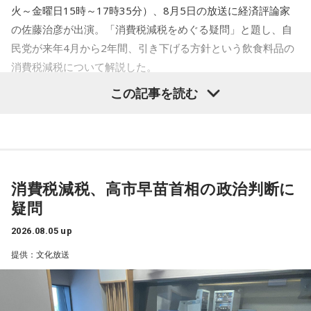
お金の使い方に注意したい日。小さな出費が積み重なりやす
【5位】蠍座（さそり座）
火～金曜日15時～17時35分）、8月5日の放送に経済評論家
いので、財布を開く前にひと呼吸おくことを意識して。新し
人付き合いを丁寧に扱うと良い日。パートナーや仕事相手と
の佐藤治彦が出演。「消費税減税をめぐる疑問」と題し、自
いスキルや資格への投資は、今日は情報収集にとどめておく
の間に、小さなすれ違いが起きるかも。理想を押しつけず、
のが無難。光るものを身につけると気持ちが引き締まりそ
民党が来年4月から2年間、引き下げる方針という飲食料品の
相手の話に耳を傾ければ関係がなめらかになるはずです。歯
う。
消費税減税について解説した。
のケアをいつもより丁寧にすると、気持ちがシャキッとする
はず。
この記事を読む
【11位】天秤座（てんびん座）
鈴木敏夫（文化放送解説委員）
「自民党は、きょう開いた臨
見えないストレスが溜まりやすい日。人間関係で「なんとな
【6位】魚座（うお座）
時の総務会で、飲食料品の消費税率、来年4月から2年間にわ
く気が重い」と感じたら、距離を置くことも立派な自己防
気分転換が必要な日。ちょっとした物足りなさを感じるかも
衛。深入りしすぎず、今日は自分の心地よさを最優先にし
たって、いまの8%から1%に引き下げる基本方針案を了承し
しれませんが、それは次のステップに進む合図。新しい楽し
て。自分の中にある常識を疑ってみると、モヤモヤの正体に
ました（後に閣議決定）。1989年の消費税導入後、税率引き
みを探すつもりで、普段行かない場所や触れないジャンルに
気づけるかも。
下げは初めてとなります」
手を伸ばしましょう。こしょうやワサビなど、ピリッとした
消費税減税、高市早苗首相の政治判断に
スパイスが◎。
【12位】射手座（いて座）
疑問
長野智子
「結局、財源もハッキリしないままでいます」
頑張りすぎに注意の日。仕事や頼まれごとを抱え込みすぎ
【7位】獅子座（しし座）
て、気づいたらパンク寸前になりそうです。断る勇気を持つ
2026.08.05 up
仕事やキャリアに対してじっくり向き合うと良い日。成果を
ことも意識しましょう。全部ひとりでやろうとせず、周囲に
鈴木
「鈴木（俊一）幹事長も言っていましたね。明示しなが
急ぐよりも、今あるものをしっかり守り固めることを意識し
提供：文化放送
上手に頼ることを心がけて。紫色の服を身につけると、心が
ら話してください、と」
ましょう。出費を抑えたいなら、必要かどうかを一晩寝かせ
落ち着きそう。
てから決めるくらいの慎重さを。近くの神社にお参りすると
気持ちが整いそう。
佐藤治彦
「党としては賛成していませんよ、という、におい
【今日の一言メッセージ】