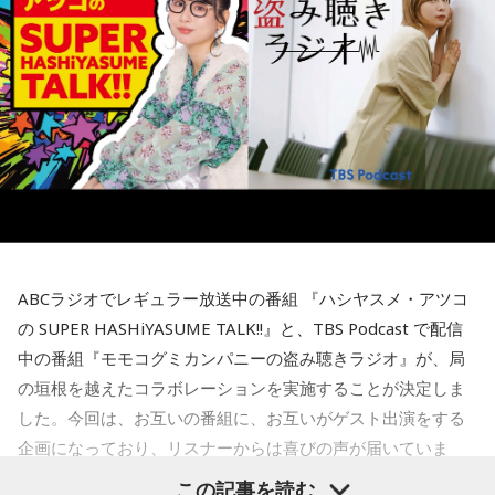
番組後半の「Chapter #0 LIBRARY」では、ゲストが人生の背
その背景について森下さんは、「国や教育現場が“一人ひとり
続いて、森下さんが長年研究を続けるムーミンについて話を
中を押してくれた作品を紹介します。ゆとりくんが選んだの
の特性をどう活かしていくか”を重視していました」と説明し
聞きました。フィンランドの人々にとってのムーミンについ
は、ティーン向けファッション誌「HR」でした。「買収して
ます。「1人の人材も無駄にはできない」という考え方のも
て、森下さんは、「近年では文化的、精神的なバックボーン
復刊させたい（笑）」と本気とも冗談とも取れる夢を語りま
と、それぞれの個性や能力を社会全体で生かそうとする姿勢
のような存在になっています。ムーミンの言葉に支えられた
す。きゃりーも「この前、代官山蔦屋で『FRUiTS』展をやっ
が、大きな変化につながったと振り返りました。
り、励まされている人たちが増えている印象です」と紹介し
ていたから、『HR』もまた再燃してほしいですね」と共感。
ます。
フィンランドを訪れたことがある宇賀は、図書館や教会の印
さらにSNS時代との違いについて、「今はインスタやXで私生
象深さにも触れます。森下さんは、図書館では椅子を自由に
現在ではフィンランドを代表する作品として知られるムーミ
活が分かっちゃうけど、あの頃は分からなかった」と振り返
動かし、自分の好きな場所で過ごせることを紹介し、利用者
ンですが、原作は1945年に発表されたものの、作者トーベ・
り、懐かしのガラケー文化や「センター問い合わせ」の思い
が思い思いに過ごせる空間づくりが特徴だと語りました。
ヤンソンがスウェーデン語系フィンランド人だったこともあ
出話でも大盛り上がり。ゆとりくんも「スマホやめよう
り、当初は国内で広く親しまれていたわけではありませんで
（笑）」「ガラケーに戻そう（笑）」と笑い合いながら、便
ABCラジオでレギュラー放送中の番組 『ハシヤスメ・アツコ
一方で、フィンランドでの暮らしでもっとも大変なのは冬だ
した。森下さんは、1990年に日本で制作されたアニメーショ
利になった現代だからこそ失われたワクワク感について語り
といいます。日照時間が短く、小学生も暗闇のなかを登校す
ンがきっかけとなり、フィンランドでも国民的な存在になっ
の SUPER HASHiYASUME TALK!!』と、TBS Podcast で配信
合いました。
るほどで、「人に会いたくなくなったり、どれだけ寝ても寝
たと説明しました。
中の番組『モモコグミカンパニーの盗み聴きラジオ』が、局
足りないときがある」と明かします。30年以上暮らした今で
最後に、きゃりーは「めちゃくちゃ面白い人ですね、びっく
の垣根を越えたコラボレーションを実施することが決定しま
も「まだ慣れていないですね」と話し、フィンランド語の習
ムーミン作品の魅力については、「一人ひとりの個性が際立
りしました。レイジくんにLINEします（笑）」とゆとりくん
した。今回は、お互いの番組に、お互いがゲスト出演をする
得についても「いつまで経っても終わりが見えないところを
っている」と語ります。「みんな変わっているのに、嫌な奴
との対談を振り返り、2週にわたるゲスト出演を締めくくりま
歩いている感じ」と率直な思いを語りました。
が1人もいないんですよ」と表現し、多様な個性をそのまま受
企画になっており、リスナーからは喜びの声が届いていま
した。
け入れる世界観が作品の大きな魅力だと話しました。
す。
この記事を読む
厳しい冬があるからこそ、春の訪れは格別です。海や湖を覆