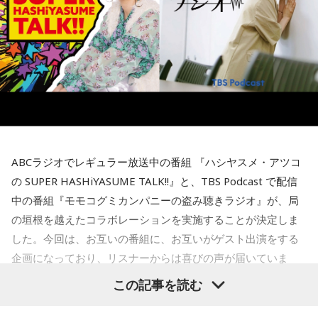
続いて、森下さんが長年研究を続けるムーミンについて話を
放送日時：毎週日曜 15:00～15:50
聞きました。フィンランドの人々にとってのムーミンについ
パーソナリティ：小山薫堂、宇賀なつみ
て、森下さんは、「近年では文化的、精神的なバックボーン
番組Webサイト：
https://www.tfm.co.jp/post/
のような存在になっています。ムーミンの言葉に支えられた
番組公式X：
@sundayspost1
り、励まされている人たちが増えている印象です」と紹介し
ます。
現在ではフィンランドを代表する作品として知られるムーミ
ンですが、原作は1945年に発表されたものの、作者トーベ・
ヤンソンがスウェーデン語系フィンランド人だったこともあ
り、当初は国内で広く親しまれていたわけではありませんで
ABCラジオでレギュラー放送中の番組 『ハシヤスメ・アツコ
した。森下さんは、1990年に日本で制作されたアニメーショ
の SUPER HASHiYASUME TALK!!』と、TBS Podcast で配信
ンがきっかけとなり、フィンランドでも国民的な存在になっ
中の番組『モモコグミカンパニーの盗み聴きラジオ』が、局
たと説明しました。
の垣根を越えたコラボレーションを実施することが決定しま
ムーミン作品の魅力については、「一人ひとりの個性が際立
した。今回は、お互いの番組に、お互いがゲスト出演をする
っている」と語ります。「みんな変わっているのに、嫌な奴
企画になっており、リスナーからは喜びの声が届いていま
が1人もいないんですよ」と表現し、多様な個性をそのまま受
す。
この記事を読む
け入れる世界観が作品の大きな魅力だと話しました。
自身がムーミンに惹かれた理由は、「好きに読みなさい。あ