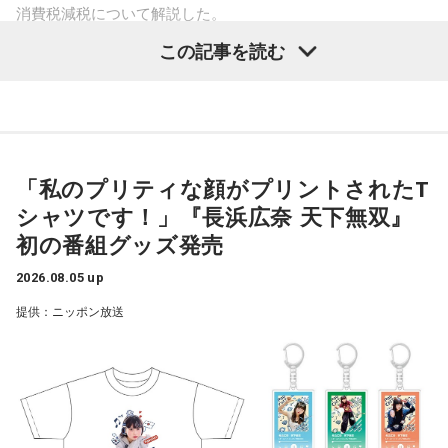
ーバランスはプラスになる、トントンではあるだろうと思っ
消費税減税について解説した。
ていたら、ギリギリで高市（早苗首相）さんが補正予算を組
【11位】天秤座（てんびん座）
この記事を読む
見えないストレスが溜まりやすい日。人間関係で「なんとな
鈴木敏夫（文化放送解説委員）
「自民党は、きょう開いた臨
んだので、また赤字になった、という状況です。恐らく、税
く気が重い」と感じたら、距離を置くことも立派な自己防
時の総務会で、飲食料品の消費税率、来年4月から2年間にわ
収がもっと増えるであろうという予想なんですよ」
衛。深入りしすぎず、今日は自分の心地よさを最優先にし
たって、いまの8%から1%に引き下げる基本方針案を了承し
て。自分の中にある常識を疑ってみると、モヤモヤの正体に
長野
ました（後に閣議決定）。1989年の消費税導入後、税率引き
「あくまでも予想。黒字化すると決まっているわけでは
気づけるかも。
ない」
下げは初めてとなります」
「私のプリティな顔がプリントされたT
【12位】射手座（いて座）
シャツです！」『長浜広奈 天下無双』
頑張りすぎに注意の日。仕事や頼まれごとを抱え込みすぎ
佐藤
長野智子
「万が一、大きな出来事が起きたらね。たとえばこうし
「結局、財源もハッキリしないままでいます」
初の番組グッズ発売
て、気づいたらパンク寸前になりそうです。断る勇気を持つ
て熊本で自信が起きた。支出は増える。ある程度、予備のお
ことも意識しましょう。全部ひとりでやろうとせず、周囲に
鈴木
「鈴木（俊一）幹事長も言っていましたね。明示しなが
金をとっておくことは必要です。そういったこともせずに、
2026.08.05 up
上手に頼ることを心がけて。紫色の服を身につけると、心が
ら話してください、と」
もっと税収は入ってくるだろうね、使えばいい、と。これか
落ち着きそう。
提供：ニッポン放送
ら2年の間に大きなことが起きたらどうするんですか。重大な
【今日の一言メッセージ】
佐藤治彦
「党としては賛成していませんよ、という、におい
消費税減税ということを、よくこんな中途半端なところで決
勝ち負けにこだわりすぎると、大切なものを見落としてしま
がプンプンする発言でしたね。政府で財源のことは手当をし
定したな、と。責任政党と言っている自民党がやることか、
います。誰かと張り合う気持ちが湧いてきたら、「自分は何
てくださいね、ということですよね。でも財源についてはま
と驚きます」
のためにこれをしているのか」と立ち止まってみましょう。
だきちんとしたものは出ていません」
本当に欲しいものは、競争の先ではなく、自分の内側にある