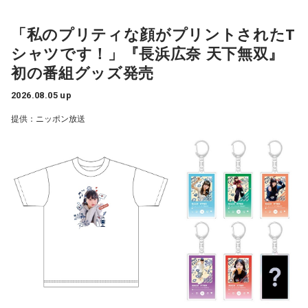
ト）のアクリルキーホルダー「天下無双アクリルキーホルダ
収がもっと増えるであろうという予想なんですよ」
とを発表するときのために、協調介入もずっととっておいた
ー」の2つ。
わけでしょう」
「私のプリティな顔がプリントされたT
長野
「あくまでも予想。黒字化すると決まっているわけでは
シャツです！」『長浜広奈 天下無双』
インパクトあるTシャツについて番組内で長浜は「私のプリテ
ない」
長野
「そのタイミングでしたね」
初の番組グッズ発売
ィな顔がプリントされたTシャツです！」「長浜広奈が好きだ
ってことがモロバレするTシャツなのでご注意」と紹介。全6
佐藤
「万が一、大きな出来事が起きたらね。たとえばこうし
2026.08.05 up
佐藤
「消費税を下げる、と高市さんが言ったら円安がドッと
種のアクリルキーホルダーについては「シークレットの写真
て熊本で自信が起きた。支出は増える。ある程度、予備のお
進んだ。金利も上がった。それをさせないために裏でベッセ
提供：ニッポン放送
の多幸感がすごいです！」とコメントした。
金をとっておくことは必要です。そういったこともせずに、
ント（米財務長官）さんと手を組んで、その日に合わせて協
もっと税収は入ってくるだろうね、使えばいい、と。これか
調介入。高市さんの政治判断のタイミング、やり方。国民の
両商品は受注販売で、申し込みは8月23日（日）23：59まで
ら2年の間に大きなことが起きたらどうするんですか。重大な
ほうを向いているのかな、と疑問に思ってしまいます」
販売ページ（
https://official-goods-store.jp/muso/
）で受け
消費税減税ということを、よくこんな中途半端なところで決
付けている。9月25日（金）以降順次発送予定。詳細は販売
定したな、と。責任政党と言っている自民党がやることか、
サイトにて。
と驚きます」
長野
「高市首相は、しても地獄、引いても地獄なのでは？ や
っても佐藤さんの懸念がある、やらなければ『言ったのに』
■長浜広奈 コメント
と」