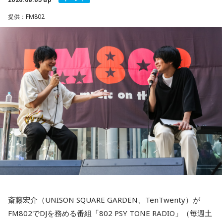
＜販売期間＞
長野
「そのタイミングでしたね」
種のアクリルキーホルダーについては「シークレットの写真
8月5日（水）18：00～8月23日（日）23：59 まで「長浜広
提供：FM802
の多幸感がすごいです！」とコメントした。
奈 天下無双【オールナイトニッポンPODCAST】 オフィシャ
佐藤
「消費税を下げる、と高市さんが言ったら円安がドッと
ルグッズストア」にて受付。 9月25日（金）以降順次発送予
進んだ。金利も上がった。それをさせないために裏でベッセ
両商品は受注販売で、申し込みは8月23日（日）23：59まで
定。
ント（米財務長官）さんと手を組んで、その日に合わせて協
販売ページ（
https://official-goods-store.jp/muso/
）で受け
URL：
https://official-goods-store.jp/muso/
調介入。高市さんの政治判断のタイミング、やり方。国民の
付けている。9月25日（金）以降順次発送予定。詳細は販売
ほうを向いているのかな、と疑問に思ってしまいます」
■番組タイトル：『オールナイトニッポンPODCAST 長浜広奈
サイトにて。
天下無双』
■配信日時：毎週水曜日 18時頃
■パーソナリティ：長浜広奈
■メールアドレス：
hina@allnightnippon.com
■長浜広奈 コメント
■番組X：@hina_annp
■番組ハッシュタグ：#長浜広奈ANNP◆配信先：radiko、ニ
ッポン放送PODCAST STATION
待望の天下無双公式グッズが出来ました！
（
https://podcast.1242.com
） ほか各種ポッドキャストアプ
私の希望をニッポン放送さんが全て叶えてくれました。
リ
可愛い顔が大きくプリントされたTシャツに個性溢れるサムネ
斎藤宏介（UNISON SQUARE GARDEN、TenTwenty）が
イルのアクキーが完成してます♡
FM802でDJを務める番組「802 PSY TONE RADIO」（毎週土
購入したら周りの人に自慢してください。