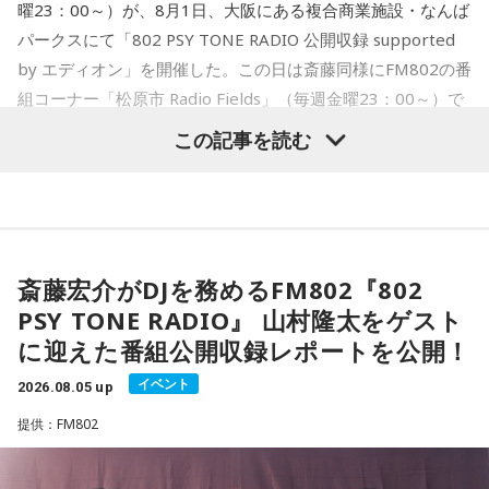
曜23：00～）が、8月1日、大阪にある複合商業施設・なんば
パークスにて「802 PSY TONE RADIO 公開収録 supported
by エディオン」を開催した。この日は斎藤同様にFM802の番
■『オールナイトニッポンPODCAST 長浜広奈 天下
組コーナー「松原市 Radio Fields」（毎週金曜23：00～）で
無双』 番組グッズ概要
DJを担当するflumpoolの山村隆太がゲストとして登場。同じ
この記事を読む
1985年生まれ、かつメジャーデビュー同期、さらに昨年
「顔無双Tシャツ」 サイズ：S・M・L・XL 4,500円（税
「FM802 ROCK FESTIVAL RADIO CRAZY 2025」でも共演を
込）
果たしたFM802 DJ仲間の2人が、この日限りのトークと弾き
「天下無双アクリルキーホルダー」 全6種（うち1種シークレ
語りを繰り広げた貴重な約45分間を紹介する。
ット） ランダム販売 1,000円（税込）
※寸法は販売サイトでご確認ください。
斎藤宏介がDJを務めるFM802『802
PSY TONE RADIO』 山村隆太をゲスト
＜販売期間＞
に迎えた番組公開収録レポートを公開！
8月5日（水）18：00～8月23日（日）23：59 まで「長浜広
イベント
2026.08.05 up
奈 天下無双【オールナイトニッポンPODCAST】 オフィシャ
提供：FM802
ルグッズストア」にて受付。 9月25日（金）以降順次発送予
定。
URL：
https://official-goods-store.jp/muso/