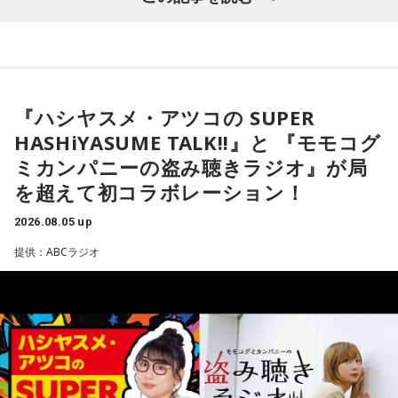
----------------------------------------------------
っていた氷が溶け始めることや、「日が長くなったな」と感
自身がムーミンに惹かれた理由は、「好きに読みなさい。あ
この日の放送をradikoタイムフリーで聴く
じる瞬間、顔に当たる太陽の光が春の訪れを知らせてくれる
なたの自由に」という作品の姿勢でした。作者の意図を押し
※放送エリア外の方は、プレミアム会員の登録でご利用いた
と語りました。
付けず、読み手に委ねる世界観に魅了され、フィンランドへ
だけます。
の興味を深めたと振り返ります。現地で暮らすなかでも、
----------------------------------------------------
また、フィンランド文化を語るうえで欠かせないサウナにつ
人々は周囲の目を気にし過ぎず、自分らしく生きていると感
『ハシヤスメ・アツコの SUPER
いても話題は及びます。森下さんは、サウナは「リラックス
じ、「いい大人にならないといけない」という自身の思い込
＜番組概要＞
したいときに利用する身近な存在」だと説明します。かつて
みが外れたと語りました。
HASHiYASUME TALK!!』と 『モモコグ
番組名：CHINTAI presents きゃりーぱみゅぱみゅ Chapter
は「裸になっていると嘘がつけない」という考え方から、政
ミカンパニーの盗み聴きラジオ』が局
#0 ～Touch Your Heart～
治や仕事の重要な話し合いがサウナでおこなわれることもあ
番組のテーマである「手紙」にちなみ、森下さんは、美しい
放送日時：毎週日曜 12:30～12:55
を超えて初コラボレーション！
ったと、その文化的な背景を紹介しました。
景色を誰かと共有したいときに手紙を書くことが多いと話し
パーソナリティ：きゃりーぱみゅぱみゅ
ます。トーベ・ヤンソンが夏を過ごした群島で、海を眺めな
2026.08.05 up
番組Webサイト：
https://www.tfm.co.jp/heart/
がら移り変わる風景を手紙にしたためる時間を大切にしてい
番組公式X：
@ChapterZero_JFN
提供：ABCラジオ
ると語ってくれました。
森下圭子さんが翻訳を手掛けた「ムーミンとトーベ・ヤンソ
ン 自由を愛した芸術家、その仕事と人生」
最後に森下さんは、「今、想いを伝えたい方」として、大好
きな存在であり、「自分が一番似ている」と感じるムーミン
トロールへ宛てた手紙を披露しました。
◆ムーミンが教えてくれる多様性
＜番組概要＞
番組名：日本郵便 SUNDAY'S POST