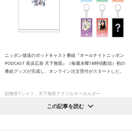
はずです。
長野
「高市首相は、しても地獄、引いても地獄なのでは？ や
長野
「租税特別措置や補助金の見直しをして、という感じが
っても佐藤さんの懸念がある、やらなければ『言ったのに』
■監修者プロフィール：草彅健太（くさなぎ・けんた）
出ています」
と」
東京・池袋占い館セレーネ所属。メンタルケアカウンセラ
ー。鑑定件数は若い女性を中心に7,000件を超え、占いイベン
佐藤
「本当のハラは、税収の上振れがあるから大丈夫だ、と
佐藤
「2月の衆議院選挙の総選挙のとき、自民党は消費税の減
トやアプリの監修も手がける。また、イベントMCや声優とし
いうことだと思います」
ての活動もしており、芸能関係者からの依頼も多い。
税、飲食料品について2年間0にする、と公約にしたから、と
Webサイト：
https://selene-uranai.com/
いうことですよね」
ニッポン放送のポッドキャスト番組『オールナイトニッポン
YouTube：
https://youtu.be/UHrZuZcHTj4
長野
「よくテレビでもエコノミストの方が言っていますね。
PODCAST 長浜広奈 天下無双』（毎週水曜18時頃配信）初の
税収の上振れで2027年度はプライマリーバランス1.4兆円の
鈴木
「古川（禎久）さん、言っていましたね。総務会では了
番組グッズが完成し、オンライン注文受付がスタートした。
黒字化、みたいな話は報じられています」
承していません、公約ではありません、と」
佐藤
「2026年も税収上振れ分があった。皆が大変な思いをし
佐藤
「だから公約じゃないんですよ。高市さんが国民会議の
顔無双Tシャツ、天下無双アクリルキーホルダー
ている中、国はビックリするほど税金が入ってきているわけ
結果を経て、と言う。だから国民会議で『給付付き税額控除
です。思ったより税収があるから、2026年だってプライマリ
のほうを優先させましょう』という結論が出たら、それに乗
この記事を読む
ラインナップは、パーソナリティの長浜広奈の顔を大胆にプ
ーバランスはプラスになる、トントンではあるだろうと思っ
るだろう、思っていた。だけどここにきて、自分の支持率が
リントした「顔無双Tシャツ」と、収録時のスタジオで撮影し
ていたら、ギリギリで高市（早苗首相）さんが補正予算を組
下がったから、何か一発、打たなければいけないと思って強
た番組サムネイルをデザインした全6種（うち1種シークレッ
んだので、また赤字になった、という状況です。恐らく、税
引にやったのだろう、と。さらに消費税を下げる、というこ