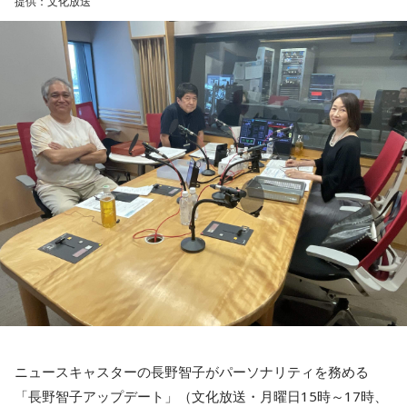
提供：文化放送
急ぐよりも、今あるものをしっかり守り固めることを意識し
知的好奇心が幸運を運んでくる日。気になっていた分野の本
ましょう。出費を抑えたいなら、必要かどうかを一晩寝かせ
を開いたり、資格や学びについてリサーチしたりしてみまし
てから決めるくらいの慎重さを。近くの神社にお参りすると
ょう。自分のやり方にこだわらず、人のアドバイスを素直に
気持ちが整いそう。
受け入れてみると視界がパッと開けそう。葉物が入ったサラ
ダを食べるのもおすすめ。
【8位】双子座（ふたご座）
心の奥にしまっていたものが浮かび上がりやすい日。過去の
【3位】山羊座（やぎ座）
人間関係や手放したはずの気持ちが顔を出すかもしれません
ワクワクに素直になれる日。趣味やクリエイティブなことに
が、無理に蓋をしなくて大丈夫。今の自分として受け止め直
時間を使うと、大きな達成感が得られそう。恋愛面でも新鮮
すことで、気持ちが軽くなりそうです。お寺に足を運ぶと心
な展開が期待できるタイミングなので、気になる人がいるな
が静まるはず。
ら積極的に声をかけて。川べりを散歩すると気持ちがリフレ
ッシュできそう。
【9位】水瓶座（みずがめ座）
心地よく整えると良い日。散らかっている場所を片づけた
【4位】蟹座（かに座）
り、インテリアを少し変えてみたりすると気持ちに余裕が生
人の輪が広がる日。交流会やイベント、SNSでのつながりな
まれそうです。小さなことでも、感謝を言葉にすると空気が
ど、いつもより少し広い世界に飛び込んでみると面白い出会
やわらぐはず。お気に入りのグラスで飲み物を楽しんでみま
いがありそうです。フットワークは軽く、でも判断は慎重に
しょう。
するのがポイント。ふと空を見上げると、良いアイデアが降
ニュースキャスターの長野智子がパーソナリティを務める
りてくるかも。
【10位】牡羊座（おひつじ座）
「長野智子アップデート」（文化放送・月曜日15時～17時、