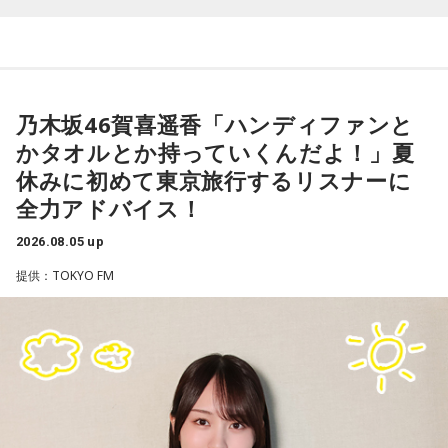
齊藤勉さん
それぞれの朝は、それぞれの物語を連れてやってきます。
東京・新宿から甲州・信州を目指す、中央線特急の「あず
乃木坂46賀喜遥香「ハンディファンと
さ」号、「かいじ」号。列車が、大きな天狗の像がある高尾
かタオルとか持っていくんだよ！」夏
駅のホームを横目に通過すると、車窓は一気に山深くなり、
休みに初めて東京旅行するリスナーに
小仏峠に向けて登り坂をぐいぐいと登っていきます。その最
全力アドバイス！
初にくぐるトンネルの名前を「湯の花トンネル」といいま
す。
2026.08.05 up
提供：TOKYO FM
いまから81年前、1945年8月5日は晴天に恵まれた日曜日で
した。中央本線は、3日前の八王子空襲で大きな被害を受け、
運転を見合わせていましたが、急ピッチで復旧工事が行わ
れ、この日から全線で運転を再開します。
湯の花トンネル近くを走る、現在の中央本線の下り普通列車（当時は画像左・上り線の単線
運転）