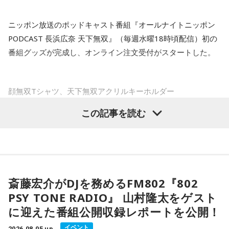
待望の天下無双公式グッズが出来ました！
佐藤
「2月の衆議院選挙の総選挙のとき、自民党は消費税の減
ニッポン放送のポッドキャスト番組『オールナイトニッポン
私の希望をニッポン放送さんが全て叶えてくれました。
税、飲食料品について2年間0にする、と公約にしたから、と
PODCAST 長浜広奈 天下無双』（毎週水曜18時頃配信）初の
可愛い顔が大きくプリントされたTシャツに個性溢れるサムネ
いうことですよね」
番組グッズが完成し、オンライン注文受付がスタートした。
イルのアクキーが完成してます♡
購入したら周りの人に自慢してください。
鈴木
「古川（禎久）さん、言っていましたね。総務会では了
承していません、公約ではありません、と」
顔無双Tシャツ、天下無双アクリルキーホルダー
■『オールナイトニッポンPODCAST 長浜広奈 天下
この記事を読む
佐藤
「だから公約じゃないんですよ。高市さんが国民会議の
ラインナップは、パーソナリティの長浜広奈の顔を大胆にプ
無双』 番組グッズ概要
結果を経て、と言う。だから国民会議で『給付付き税額控除
リントした「顔無双Tシャツ」と、収録時のスタジオで撮影し
のほうを優先させましょう』という結論が出たら、それに乗
た番組サムネイルをデザインした全6種（うち1種シークレッ
「顔無双Tシャツ」 サイズ：S・M・L・XL 4,500円（税
るだろう、思っていた。だけどここにきて、自分の支持率が
ト）のアクリルキーホルダー「天下無双アクリルキーホルダ
込）
下がったから、何か一発、打たなければいけないと思って強
ー」の2つ。
「天下無双アクリルキーホルダー」 全6種（うち1種シークレ
斎藤宏介がDJを務めるFM802『802
引にやったのだろう、と。さらに消費税を下げる、というこ
ット） ランダム販売 1,000円（税込）
PSY TONE RADIO』 山村隆太をゲスト
とを発表するときのために、協調介入もずっととっておいた
インパクトあるTシャツについて番組内で長浜は「私のプリテ
※寸法は販売サイトでご確認ください。
わけでしょう」
に迎えた番組公開収録レポートを公開！
ィな顔がプリントされたTシャツです！」「長浜広奈が好きだ
ってことがモロバレするTシャツなのでご注意」と紹介。全6
イベント
2026.08.05 up