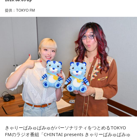
そう話すのは、八王子市在住の齊藤勉さん、68歳。現在、
提供：TOKYO FM
◆当たりますように♡
「いのはなトンネル列車銃撃遭難者慰霊の会」の会長を務め
ていらっしゃいます。
賀喜：夏休みに恋人と東京に行くっていいね！ でも、夏のデ
ィズニーは暑いよ～。昔、私も夏に行ったことがあるけど、
ディズニーって基本外だから、めちゃくちゃ暑いんだよね。
齊藤さんは23歳の時、市が行った「八王子の空襲と戦災の記
日陰に入ったとしても、まあ知れてるじゃない（笑）？ せっ
録」の編集に関わったことで、戦没者のご遺族の方とお逢い
かくかわいくして恋人と来たのに、汗でびちゃびちゃになっ
して、戦争体験の聞き取り調査を行うようになりました。た
て「前髪が崩れちゃった……」ってなっちゃうかもしれない。
だ、普通の空襲は、家の場所を調べれば、お住まいになって
いた人が分かりますが、列車の乗客は、たまたま乗り合わせ
だから、ちゃんと暑さ対策グッズをいろいろ持って行ったほ
うがいいよ！ ハンディファンとか、タオルとか、持っていく
た人ばかりで、調査は困難を極めたんですね。
んだよ！ 熱中症になっちゃうからね。
そこで、齊藤さんをはじめ本の編集委員の皆さんは、新聞や
当たったら神宮公演も観に来てくれるみたいだけど、神宮も
テレビなどの協力を得て、ときには、新聞に「尋ね人」の広
暑いからね（笑）。恋人と2人で観に来てくれたのに、暑くて
告も出しながら、列車に乗っていた人を探しました。まだ新
汗をかいて「前髪がなくなっちゃった……」ってなっちゃうか
もしれないから（笑）。対策グッズを持ってきてね！ 私の名
聞やテレビの影響力が強かった時代、終戦40年を前に、健在
前タオルと一緒に汗拭き用のタオルも持ってきて（笑）。
きゃりーぱみゅぱみゅがパーソナリティをつとめるTOKYO
のご遺族も多く、次から次へと名乗り出ていらして、およそ8
FMのラジオ番組「CHINTAI presents きゃりーぱみゅぱみゅ
割の亡くなった方のお名前が判明しました。