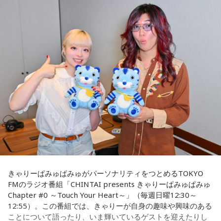
大きな注目を集めています。きゃりーは「いろんな人から
て、亡くなったと特定できないケースもあるんです。だか
『ゆとりくんがすごい』という話をよく聞いていて、すごい
ら、あの日、列車に乗っていて亡くなった方のご遺族の方に
気になっていました」と語り、今回の出演を熱烈オファーし
お目にかかりたいんです」
たことを明かします。
8月5日、いのはなトンネルの近くでは、慰霊の集いが開かれ
◆「今いちばんすごい人」と聞いて実現した初対談
ます。年々、乗客で銃撃を体験された方の出席は少なくな
きゃりーは、いろんなところからゆとりくんのお話を聞くこ
り、去年はわずかにお二人でした。でも、出席される方の数
とが多かったそうで、クリエイティブディレクター・千原徹
は、不思議と減ることがありません。
也さんとのランチでも「今、きゃりーちゃんくらいの世代で
一番すごいんじゃないかな」と名前が挙がり、その後、ゆと
毎年、新たに銃撃を知った人たちが一度は手を合わせたいと
りくんのYouTubeチャンネルにOKAMOTO’Sのレイジさんが
出演していた回を見て「すごく話しやすそうな人だなと思っ
訪ねて下さるのだそうです。
た」と興味を持ったそうです。
去年の慰霊の集いに参列された、列車の車掌として乗務して
一方のゆとりくんも、きゃりーについて「物心ついたときか
きゃりーぱみゅぱみゅがパーソナリティをつとめるTOKYO
いた女性の方のお孫さんがおっしゃった言葉を胸に刻みたい
らスターでした」と笑顔で答えます。同世代で誕生日も11カ
FMのラジオ番組「CHINTAI presents きゃりーぱみゅぱみゅ
と思います。
月違いという共通点に加え、10代向けカルチャー・ファッシ
Chapter #0 ～Touch Your Heart～」（毎週日曜12:30～
ョン誌「HR」の同じ号に掲載されていたことも判明し、2人
12:55）。この番組では、きゃりーが自身の趣味や興味のある
は当時を懐かしく振り返ります。ゆとりくんは「僕はスナッ
「祖母は亡くなるまでずっと、『あの時、列車を発車させな
ことについて語ったり、いま輝いているゲストを迎えたりし