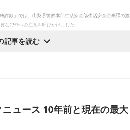
OP！特殊詐欺」では、山梨県警察本部生活安全部生活安全企画課の渡
悪質な犯罪への注意を呼びかけました。
の記事を読む
とともに、大規模災害が発生すると被災者の不安や善意につけ
した。
、家屋修繕や必要物品の販売を装って高額な契約を迫る悪質商
ニュース 10年前と現在の最大
関や災害支援団体を装い、義援金や寄付金を名目に現金や電子
けました。