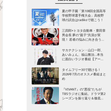
夏の甲子園「第108回全国高等
学校野球選手権大会」高校野
球の試合はradikoで聴こう！
三四郎×トヨタ自動車・豊田章
男会長 夢の"親子"共演が実
現！ 若者の悩みに向き合うポ
ッドキャスト番組が始動
サカナクション・山口一郎、
あいみょん、福山雅治…本当
に面白いラジオ番組【アーテ
ィスト編】
タイムフリー30で聴ける！
2026年7月のオススメ番組まと
め
『VIVANT』の"悪役"たちが
TBSラジオに集結。ドラマ第2
シーズンを振り返り＆徹底考
察！