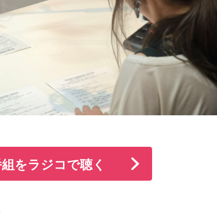
番組をラジコで聴く
け