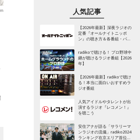
人気記事
fm
【2026年最新】深夜ラジオの
定番『オールナイトニッポ
ン』の聴き方＆各番組・パー
ソナリティ一覧
radikoで聴ける！ プロ野球中
継が聴けるラジオ番組【2026
年】
か
【2026年最新】radikoで聴け
る！本当に面白いおすすめラ
ジオ番組
環
人気アイドルやタレントが出
演するラジオ『レコメン！』
を聴こう
安住アナが語る「サラリーマ
ンラジオの流儀」radiko2024
ランキング在京エリア首位