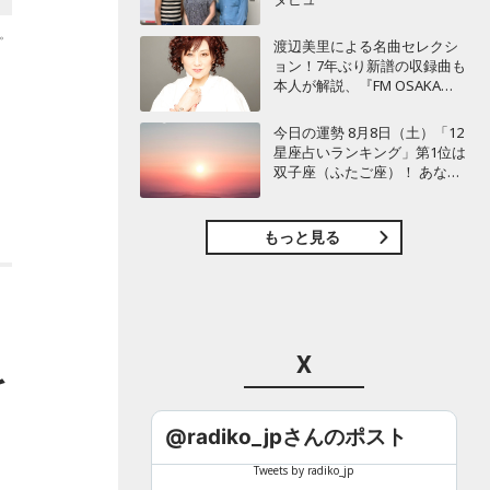
。
渡辺美里による名曲セレクシ
ョン！7年ぶり新譜の収録曲も
本人が解説、『FM OSAKA
THE MASTERPIECE』
今日の運勢 8月8日（土）「12
星座占いランキング」第1位は
双子座（ふたご座）！ あなた
の星座は何位？
もっと見る
X
を
@radiko_jpさんのポスト
Tweets by radiko_jp