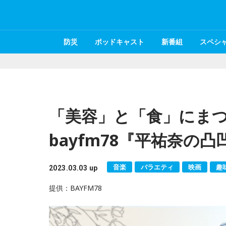
防災
ポッドキャスト
新番組
スペシ
「美容」と「食」にま
bayfm78『平祐奈の
音楽
バラエティ
映画
趣
2023.03.03 up
提供：BAYFM78