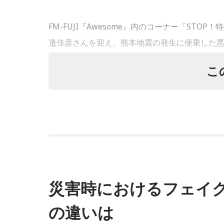
FM-FUJI『Awesome』内のコーナー「ST
邉佳彦さんを迎え、熊本地震の発生に便乗した
こ
番組では、被災された方々へのお見舞いの言葉
む犯罪が増えるおそれがあることが紹介されま
被災者を狙う悪質商法や義援金詐欺
渡邉さんは、災害時には被災した住宅を訪問し
が発生する可能性があると説明しました。
災害時におけるフェイク
さらに、被災者以外を狙う犯罪として、公的機
の違いは
ネーをだまし取る詐欺にも注意が必要と呼びか