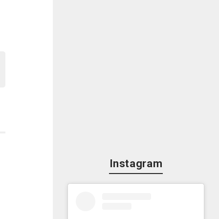
込
法
Instagram
マ