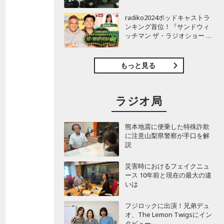
TBSラジオ『安住紳一郎の日
曜天国』インタビュー
radiko2024ポッドキャストラ
ンキング首位！『サンドウィ
ッチマン ザ・ラジオショー サ
タデー』インタビュー
もっと見る
ラジオ局
熊本地震に便乗した特殊詐欺
に注意山梨県警察が手口を解
説
災害時におけるフェイクニュ
ース 10年前と現在の最大の違
いは
フジロックに出演！兄弟デュ
オ、The Lemon Twigsにイン
タビュー