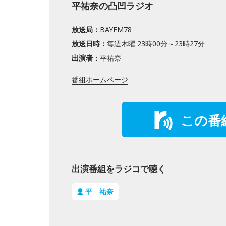
平祐奈の凸凹ラジオ
放送局：
BAYFM78
放送日時：
毎週木曜 23時00分～23時27分
出演者：
平祐奈
番組ホームページ
この番
出演番組をラジコで聴く
平 祐奈