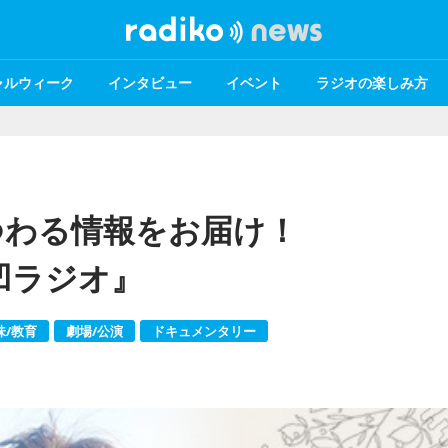
ャルウィーク
インタビュー
イベント
ラジオの楽しみ方
つわる情報をお届け！
凸凹ラジオ』
味/教育
劇場/公演
ドキュメンタリー