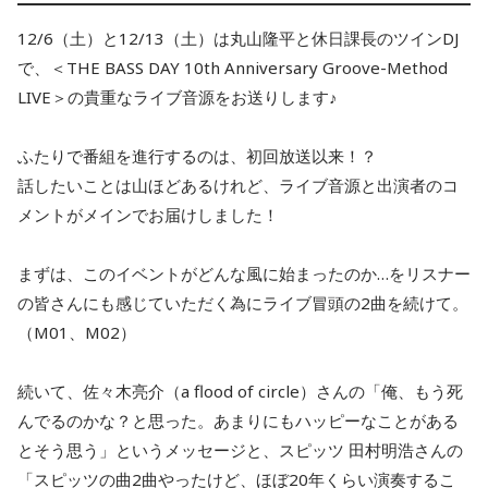
12/6（土）と12/13（土）は丸山隆平と休日課長のツインDJ
で、＜THE BASS DAY 10th Anniversary Groove-Method
LIVE＞の貴重なライブ音源をお送りします♪
ふたりで番組を進行するのは、初回放送以来！？
話したいことは山ほどあるけれど、ライブ音源と出演者のコ
メントがメインでお届けしました！
まずは、このイベントがどんな風に始まったのか…をリスナー
の皆さんにも感じていただく為にライブ冒頭の2曲を続けて。
（M01、M02）
続いて、佐々木亮介（a flood of circle）さんの「俺、もう死
んでるのかな？と思った。あまりにもハッピーなことがある
とそう思う」というメッセージと、スピッツ 田村明浩さんの
「スピッツの曲2曲やったけど、ほぼ20年くらい演奏するこ