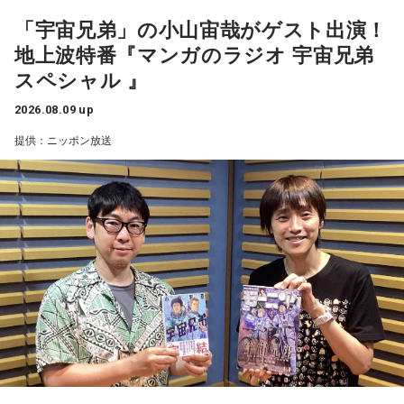
天体望遠鏡で見た夏の夜空
を見上げた時間は、今も鮮明な思い出として残っています。
分目にすると良いでしょう。何だかイライラするときは、良
「宇宙兄弟」の小山宙哉がゲスト出演！
質な水を飲んで深呼吸すると、リラックスできそう。穏やか
地上波特番『マンガのラジオ 宇宙兄弟
な音楽を聞くのもおすすめ。
今回紹介されたのは、ラジオネーム「雪見だいふく」さんか
柏原収史も、友達の家に泊まり、夜更かしをしながら星空を
スペシャル 』
ら届いたStory。
見るという夏休みならではの体験に触れながら、「記憶に焼
【今日の一言メッセージ】
きつく景色」について語りました。
立秋が過ぎ、今日はお盆休み中の方も多い時期。13日の新月
2026.08.09 up
子どもの頃、甲府市愛宕町にある県立科学館へ通い、プラネ
に向けて「自分らしさ」を開花させる時です。今日がお仕事
提供：ニッポン放送
タリウムを見ることを楽しみにしていたという思い出から始
便利になった今だからこそ、ただ景色を眺める時間の大切さ
でもお休みでも「心地いいこと」を一つ選択して。自分に正
直になる時間が、今週の波に乗る秘訣ですよ。
まります。
を感じるエピソードです。
■監修者プロフィール：桜羽結万(さくらば・ゆま)
小学4年生の頃、隣の席だった友人K君から「誕生日に天体望
山梨の風景とともに蘇る夏の記憶
池袋占い館セレーネ所属。占い師を母に持ち、占い歴約20
遠鏡を買ってもらったから、夏休みに泊まりにおいでよ」と
年。野村證券・パーソルキャリアでの勤務を経て占い師とし
『Nostalgic More Story』では、山梨にまつわる風景や、大
誘われたことが、大切な記憶として残っているそうです。
て独立。2024年にはスキルシェアサイト「ココナラ」にて結
切な人との思い出を紹介しています。
婚分野ランキング1位・仕事分野2位を獲得。現在はSATORI電
話占いを始め、年間1000名を鑑定している。
友人たちと夜更かしをしながら、大きな天体望遠鏡で眺めた
Webサイト：
https://selene-uranai.com/
今回の放送では、夏の夜空をきっかけに、子どもの頃の純粋
星空。
オンライン占いセレーネ：
https://online-uranai.jp/
な感動や、時間が経っても色あせない記憶が届けられまし
「あれが北斗七星」「あっちが○○座だよ」と目を輝かせなが
た。