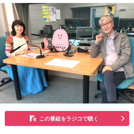
を感じるエピソードです。
小山宙哉をゲストに迎える特別番組『マンガのラジオ 宇宙兄
弟スペシャル supported by viviON』は8月16日（日）19時
山梨の風景とともに蘇る夏の記憶
から放送。放送後には、地上波本編で未公開の音源を含むデ
ィレクターズカット版のポッドキャスト配信も予定してい
『Nostalgic More Story』では、山梨にまつわる風景や、大
る。
切な人との思い出を紹介しています。
【小山宙哉プロフィール】
今回の放送では、夏の夜空をきっかけに、子どもの頃の純粋
1978年生 京都府出身 京都市立銅駝美術工芸高等学校（現：
な感動や、時間が経っても色あせない記憶が届けられまし
京都市立美術工芸高等学校）、大阪市立デザイン教育研究所
た。
卒業。デザイン会社勤務を経て、「モーニング」に持ち込み
をした『ジジジイ』で第14回MANGA OPEN審査委員賞（わ
放送で紹介されたStoryの続きをぜひradikoのタイムフリーで
たせせいぞう賞）受賞。『劇団JET’S』で第15回MANGA
お楽しみください。
OPEN大賞受賞。2006年『ハルジャン』『ジジジイ-GGG-』
を連載。
この番組をラジコで聴く
2007年12月、初の週刊連載作品『宇宙兄弟』連載開始。同作