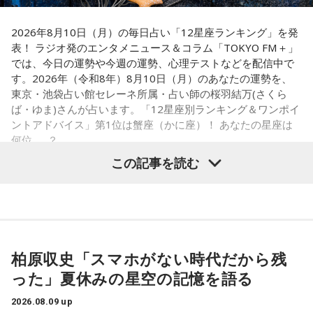
ことも決定。番組公式チャンネルでは、地上波放送のアーカ
イブ配信に加え、ここでしか聴くことのできないアフタート
2026年8月10日（月）の毎日占い「12星座ランキング」を発
表！ ラジオ発のエンタメニュース＆コラム「TOKYO FM＋」
ークや、不定期で実施する会員限定生配信など、番組をより
では、今日の運勢や今週の運勢、心理テストなどを配信中で
楽しめる限定コンテンツを順次配信します。
す。2026年（令和8年）8月10日（月）のあなたの運勢を、
さらに、9月30日（水)までにご入会いただいた方には、早期
東京・池袋占い館セレーネ所属・占い師の桜羽結万(さくら
入会特典として、文化放送の入館証をモチーフにしたオリジ
ば・ゆま)さんが占います。「12星座別ランキング＆ワンポイ
ナルステッカーをプレゼント。七人それぞれのキャラクター
ントアドバイス」第1位は蟹座（かに座）！ あなたの星座は
何位……？
デザインの中から、お好きなデザインを1種類お選びいただけ
この記事を読む
ます。
■ラジオ番組放送開始を記念した生配信を実施
【1位】蟹座（かに座）
やる気があって、何でも吸収できるようです。とくにライバ
『めちゃめちゃカリスマなラジオ』の放送開始を記念し、8月
ルがいると、つらいことがあっても頑張ろうと思えそう。熱
14日（金）午後8時よりQloveR会員限定生配信を実施しま
柏原収史「スマホがない時代だから残
い気持ちを前に出して、行動していくと良いでしょう。気に
す。記念すべき初回生配信には、山中真尋（草薙理解役）、
った」夏休みの星空の記憶を語る
なる相手にも自信を持って接するようにしましょう。
福原かつみ（本橋依央利役）が出演。番組スタートに先駆
2026.08.09 up
け、ラジオ番組への意気込みや番組の楽しみ方、今後の展開
【2位】蠍座（さそり座）