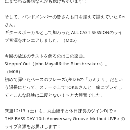
にまつわる裏話なんかも聴けちゃいます！
そして、バンドメンバーの皆さんも口を揃えて讃えていた Rei
さん。
ギター＆ボーカルとして加わった ALL CAST SESSIONのライ
ブ音源をオンエアしました。（M05）
今回の放送のラストを飾るのはこの楽曲。
Steppin' Out（John Mayall＆the Bluesbreakers）。
（M06）
初めて弾いたベースのフレーズがRIZEの「カミナリ」だとい
う課長にとって、ステージ上でTOKIEさんと一緒にプレイし
て＜こんな経験は二度とない！＞と大興奮でした。
来週12/13（土）も、丸山隆平と休日課長のツインDJで＜
THE BASS DAY 10th Anniversary Groove-Method LIVE＞の
ライブ音源をお届けします！