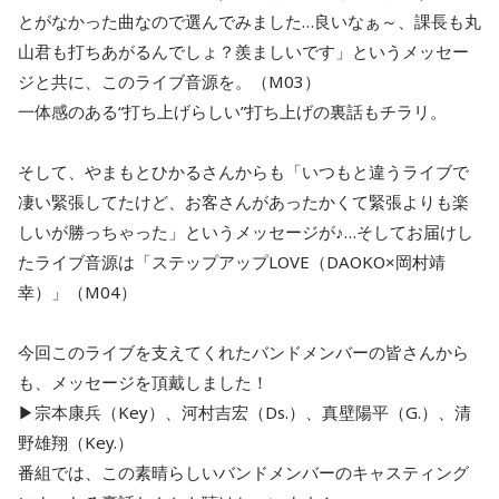
とがなかった曲なので選んでみました…良いなぁ～、課長も丸
山君も打ちあがるんでしょ？羨ましいです」というメッセー
ジと共に、このライブ音源を。（M03）
一体感のある“打ち上げらしい”打ち上げの裏話もチラリ。
そして、やまもとひかるさんからも「いつもと違うライブで
凄い緊張してたけど、お客さんがあったかくて緊張よりも楽
しいが勝っちゃった」というメッセージが♪…そしてお届けし
たライブ音源は「ステップアップLOVE（DAOKO×岡村靖
幸）」（M04）
今回このライブを支えてくれたバンドメンバーの皆さんから
も、メッセージを頂戴しました！
▶宗本康兵（Key）、河村吉宏（Ds.）、真壁陽平（G.）、清
野雄翔（Key.）
番組では、この素晴らしいバンドメンバーのキャスティング