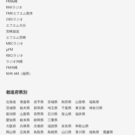
FM長崎
RKKラジオ
FMKエフエム熊本
OBSラジオ
エフエム大分
宮崎放送
エフエム宮崎
MBCラジオ
μFM
RBCiラジオ
ラジオ沖縄
FM沖縄
NHK AM（福岡）
都道府県別
北海道
青森県
岩手県
宮城県
秋田県
山形県
福島県
茨城県
栃木県
群馬県
埼玉県
千葉県
東京都
神奈川県
新潟県
山梨県
長野県
石川県
富山県
福井県
愛知県
岐阜県
静岡県
三重県
大阪府
兵庫県
京都府
滋賀県
奈良県
和歌山県
岡山県
広島県
鳥取県
島根県
山口県
香川県
徳島県
愛媛県