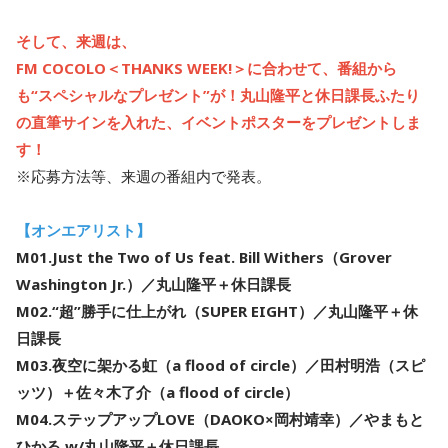
そして、来週は、
FM COCOLO＜THANKS WEEK!＞に合わせて、番組から
も“スペシャルなプレゼント”が！丸山隆平と休日課長ふたり
の直筆サインを入れた、イベントポスターをプレゼントしま
す！
※応募方法等、来週の番組内で発表。
【オンエアリスト】
M01.Just the Two of Us feat. Bill Withers（Grover
Washington Jr.）／丸山隆平＋休日課長
M02.“超”勝手に仕上がれ（SUPER EIGHT）／丸山隆平＋休
日課長
M03.夜空に架かる虹（a flood of circle）／田村明浩（スピ
ッツ）＋佐々木了介（a flood of circle）
M04.ステップアップLOVE（DAOKO×岡村靖幸）／やまもと
ひかる w/丸山隆平＋休日課長