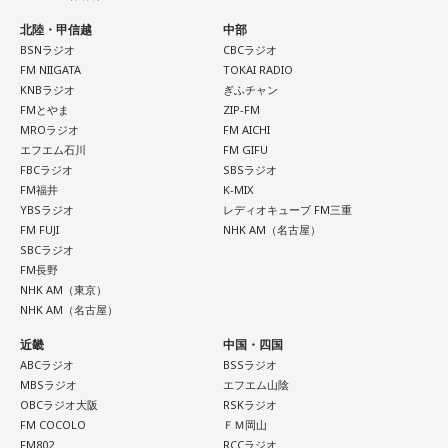
北陸・甲信越
中部
BSNラジオ
CBCラジオ
FM NIIGATA
TOKAI RADIO
KNBラジオ
ぎふチャン
FMとやま
ZIP-FM
MROラジオ
FM AICHI
エフエム石川
FM GIFU
FBCラジオ
SBSラジオ
FM福井
K-MIX
YBSラジオ
レディオキューブ FM三重
FM FUJI
NHK AM（名古屋）
SBCラジオ
FM長野
NHK AM（東京）
NHK AM（名古屋）
近畿
中国・四国
ABCラジオ
BSSラジオ
MBSラジオ
エフエム山陰
OBCラジオ大阪
RSKラジオ
FM COCOLO
ＦＭ岡山
FM802
RCCラジオ