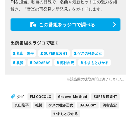
DJを担当。独自の目線で、名曲や最新ヒット曲の魅力を紐
解き、「音楽の再発見／新発見」をガイドします。
この番組をラジコで調べる
出演番組をラジコで聴く
丸山 隆平
SUPER EIGHT
ゲスの極み乙女
礼賛
DADARAY
河村吉宏
やまもとひかる
※該当回の聴取期間は終了しました。
タグ
FM COCOLO
Groove-Method
SUPER EIGHT
丸山隆平
礼賛
ゲスの極み乙女
DADARAY
河村吉宏
やまもとひかる