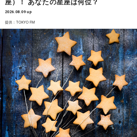
座）！ あなたの星座は何位？
GARDENで開催された3DCG LIVE「凡人社プレゼンツ カリス
マハウスツアー 2026夏」DAY2夜公演にて、レギュラーラジ
2026.08.09 up
オ番組『めちゃめちゃカリスマなラジオ』をスタートするこ
提供：TOKYO FM
とを発表しました。ラジオ番組には、『カリスマ』のキャラ
クターを演じる小野友樹、山中真尋、福原かつみ、細田健
太、日向朔公、大河元気、橋詰知久による“七人のカリスマ声
優”が出演。毎回2名程度の組み合わせによる輪番制で、作品
の世界観やキャラクターの魅力を活かした投稿コーナー、楽
曲企画などを展開し、『カリスマ』ならではのラジオをお届
けします。
■『めちゃめちゃカリスマなラジオ』番組公式チャンネルが
QloveRにオープン
ラジオ番組の放送開始に伴い、文化放送のオリジナル配信プ
ラットフォーム「QloveR（クローバー）」にて『めちゃめち
ゃカリスマなラジオ』の番組公式チャンネルがオープンする