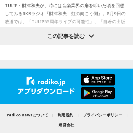
で2010年 第56回小学館漫画賞一般向け部門、2011年 第35回
TULIP・財津和夫が、時には音楽業界の扉を叩いた頃を回想
講談社漫画賞一般部門、2014年 手塚治虫文化賞読者賞を受
してみるRKBラジオ『財津和夫 虹の向こう側』。8月9日の
賞。TVアニメ、実写映画等、多くのメディアミックスを果た
放送では、「TULIP55周年ライブの可能性」、「自著の出版
す大ヒット作品となり2026年6月完結。
記念イベントの裏話」、「デビュー時の音楽業界」、といっ
この記事を読む
た古今のトピックスが盛りだくさんです。
【近刊】
『宇宙兄弟』完結 46巻
■番組タイトル：『マンガのラジオ 宇宙兄弟スペシャル
supported by viviON』
■放送日時：2026年8月16日（日） 19時～20時
■パーソナリティ：吉田尚記
■ゲスト：小山宙哉
■メールアドレス：
manga@1242.com
■公式Xアカウント：@MANGARADIO1242
■ハッシュタグ：#マンガのラジオ
■番組HP：
https://manga-no-radio.com/
radiko newsについて
利用規約
プライバシーポリシー
運営会社