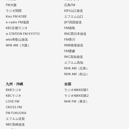
FM大阪
広島FM
ラジオ関西
KRY山口放送
Kiss FM KOBE
エフエム山口
e-radio FM滋賀
JRT四国放送
KBS京都ラジオ
FM徳島
α-STATION FM KYOTO
RNC西日本放送
wbs和歌山放送
FM香川
NHK AM（大阪）
RNB南海放送
FM愛媛
RKC高知放送
エフエム高知
NHK AM（広島）
NHK AM（松山）
九州・沖縄
全国
RKBラジオ
ラジオNIKKEI第1
KBCラジオ
ラジオNIKKEI第2
LOVE FM
NHK FM（東京）
CROSS FM
FM FUKUOKA
エフエム佐賀
NBC長崎放送