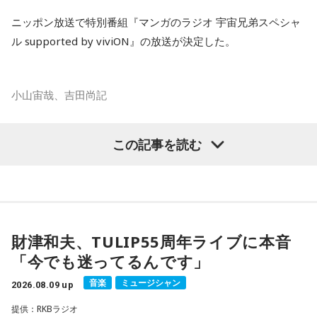
ら星について話すK君の姿は、今でも忘れられない光景だと語
放送で紹介されたStoryの続きをぜひradikoのタイムフリーで
られました。
ニッポン放送で特別番組『マンガのラジオ 宇宙兄弟スペシャ
お楽しみください。
ル supported by viviON』の放送が決定した。
スマホがない時代だからこそ残った景色
その後、K君のお父さんに連れて行ってもらった清里で見た星
小山宙哉、吉田尚記
空。
マンガ大賞の発起人にも名を連ねる吉田尚記アナウンサーが
この記事を読む
当時はスマホもなく、写真を撮ることもできませんでした。
パーソナリティを務め、漫画にまつわるゲストを迎えるポッ
ドキャスト番組『マンガのラジオ supported by viviON』
それでも、みんなで「わぁ、綺麗だね」と言いながら同じ空
（毎週日曜 18時頃配信）の地上波特別番組で、 「宇宙兄弟」
を見上げた時間は、今も鮮明な思い出として残っています。
の漫画家・小山宙哉がゲスト出演する。
財津和夫、TULIP55周年ライブに本音
柏原収史も、友達の家に泊まり、夜更かしをしながら星空を
18年に及ぶ「宇宙兄弟」の連載完結のタイミングでの出演と
「今でも迷ってるんです」
見るという夏休みならではの体験に触れながら、「記憶に焼
なり、「宇宙兄弟」誕生のエピソードや「キャラクターに出
きつく景色」について語りました。
会う」というキャラクター造形について、ストーリーの発想
音楽
ミュージシャン
2026.08.09 up
と科学的裏付けについて等、様々な話を伺っていく。
提供：RKBラジオ
便利になった今だからこそ、ただ景色を眺める時間の大切さ