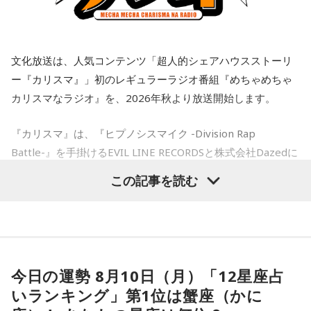
文化放送は、人気コンテンツ「超人的シェアハウスストーリ
ー『カリスマ』」初のレギュラーラジオ番組『めちゃめちゃ
カリスマなラジオ』を、2026年秋より放送開始します。
『カリスマ』は、『ヒプノシスマイク -Division Rap
Battle-』を手掛けるEVIL LINE RECORDSと株式会社Dazedに
よるキャラクターコンテンツ。YouTubeドラマを中心に、音
この記事を読む
楽、ライブ、イベントなど様々な展開を続け、2027年1月に
は待望のTVアニメ放送も決定しています。YouTube累計再生
数は約1.8億回を記録し、新曲公開や周年企画では関連ワード
がたびたびXトレンド入りするなど、高い熱量を持つファンコ
ミュニティを形成しています。
今日の運勢 8月10日（月）「12星座占
いランキング」第1位は蟹座（かに
このたび、本日8月9日（日）にTACHIKAWA STAGE