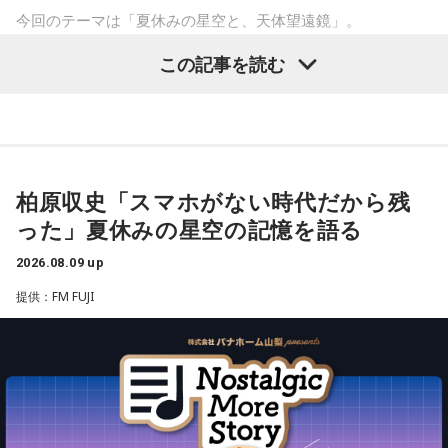
き合ってみると、自分と似ている部分も見つかることでしょ
リスマ性を日々見つめている。
今回のテーマは「夏休みの星空と、天体望遠鏡」。
う。
この記事を読む
が、彼らはまだ『真のカリスマ』には辿り着けていないと言
子どもの頃に見上げた夜空、友達と過ごした時間、そして大
【6位】牡牛座（おうし座）
マッサージなどをして身体をほぐしましょう。停滞していた
える。故にこうしてカリスマどうしで身を寄せあい、日々カ
人になった今だからこそ感じる懐かしさ。誰もが持つ“あの日
ものが動きだして、自分がやるべきことが見えてくるようで
リスマ性を育み、さらなる高みを目指すいわば仮住まいの状
の記憶”に寄り添う放送回となりました。
す。無理をしていたものがあれば手放すようにしましょう。
態。世間には嘲笑する者もいるだろう。が、カリスマな彼ら
想いに正直になってみて。
天体望遠鏡で見た夏の夜空
にはノーダメージ。むしろそういった逆境を糧にさらなるカ
柏原収史「スマホがない時代だから残
リスマを生成し、見事な『カリスマチャージ』を蓄積させて
【7位】天秤座（てんびん座）
った」夏休みの星空の記憶を語る
今回紹介されたのは、ラジオネーム「雪見だいふく」さんか
慌ただしい一日になりそうですが、忙しいほど輝けそう。汗
いく。チャージの先にあるものとは……!?
を流して働いていると自信が持てるようです。仲間といろい
ら届いたStory。
2026.08.09 up
ろな会話をするようですが、お互いの人柄を深く理解できる
凡人にはよくわからないと思いますが
ことでしょう。
提供：FM FUJI
子どもの頃、甲府市愛宕町にある県立科学館へ通い、プラネ
これはカリスマたちの物語です。
タリウムを見ることを楽しみにしていたという思い出から始
【8位】獅子座（しし座）
まります。
目標やゴールを決めて、そこまでの道のりを計画していくと
【新番組概要】
◎。冷静に判断し行動できると、自分が求めているものに近
■番組名： 『めちゃめちゃカリスマなラジオ』
づけるようです。先輩などの話に耳を傾けるのも良いでしょ
小学4年生の頃、隣の席だった友人K君から「誕生日に天体望
■放送日時： 2026年秋 ※放送日時詳細は後日発表
う。
遠鏡を買ってもらったから、夏休みに泊まりにおいでよ」と
■出演： 小野友樹、山中真尋、福原かつみ、細田健太、日向