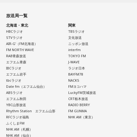
放送局一覧
北海道・東北
関東
HBCラジオ
TBSラジオ
STVラジオ
文化放送
AIR-G'（FM北海道）
ニッポン放送
FM NORTH WAVE
interfm
RAB青森放送
TOKYO FM
エフエム青森
J-WAVE
IBCラジオ
ラジオ日本
エフエム岩手
BAYFM78
tbcラジオ
NACK5
Date fm（エフエム仙台）
FMヨコハマ
ABSラジオ
LuckyFM茨城放送
エフエム秋田
CRT栃木放送
YBC山形放送
RADIO BERRY
Rhythm Station エフエム山形
FM GUNMA
RFCラジオ福島
NHK AM（東京）
ふくしまFM
NHK AM（札幌）
NHK AM（仙台）