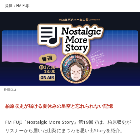
ラッキーなことが起こりそう。周りからの評価も上がって、
提供：FM FUJI
などをたっぷりトークします。
充実感を覚えるようです。努力などが認められると、心も落
ち着いて穏やかになれることでしょう。交友関係も好調なの
■『カリスマ』作品概要
で、良い縁ができるかも。
原作：Dazed CO.,LTD.
【3位】魚座（うお座）
心の中にあった、わだかまりを解消できるようです。ほっと
松原 秀
できると、自分らしく活動できることでしょう。恋愛に対し
音楽製作：EVIL LINE RECORDS
ても前向きになれそう。情熱的な相手を通して自分自身も成
キャラクターデザイン：えびも
長できるようです。
アートディレクション：BALCOLONY.
【4位】乙女座（おとめ座）
思い切りの良さを大事にしてみましょう。出かけるときは、
『カリスマ』は、音楽原作キャラクターラッププロジェクト
番組ロゴ
普段よりもオシャレをすると良いでしょう。モチベーション
『ヒプノシスマイク –Division Rap Battle-』の開発、運営を
が上がって、何でも上手くできそう。無難な色よりも、挑戦
手掛けるEVIL LINE RECORDSと株式会社Dazedが手掛ける二
柏原収史が届ける夏休みの星空と忘れられない記憶
的な色を選んでみて。
次元キャラクターコンテンツ。
【5位】山羊座（やぎ座）
FM FUJI『Nostalgic More Story』第19回では、柏原収史が
今日は、少し距離を感じていた人と意気投合するなど、心が
【イントロダクション】
リスナーから届いた山梨にまつわる思い出Storyを紹介。
温かくなる出来事が起こりそう。一対一で相手とじっくり向
ここはカリスマハウス。今日もカリスマな彼らは己の中のカ