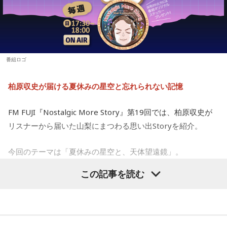
誘われたことが、大切な記憶として残っているそうです。
朔公、大河元気、橋詰知久
【9位】牡羊座（おひつじ座）
他者に期待しすぎず、何かやってくれたことに対して喜べる
■メールアドレス： charisma@joqr.net
と上手くいきそう。自分の心のあり方や時間の使い方を見直
友人たちと夜更かしをしながら、大きな天体望遠鏡で眺めた
■番組ハッシュタグ： #カリラジ
してみて。仕事場などの掃除をすれば集中力がアップできる
星空。
■QloveR番組ページ： https://qlover.jp/charisma ※月額
ようです。
番組ロゴ
660円（税込）
「あれが北斗七星」「あっちが○○座だよ」と目を輝かせなが
【10位】双子座（ふたご座）
■番組告知映像： https://youtu.be/fjp-_Nw_6AQ
柏原収史が届ける夏休みの星空と忘れられない記憶
ら星について話すK君の姿は、今でも忘れられない光景だと語
映画や音楽など、芸術表現に触れると心が癒されていくよう
です。美を感じられると、トゲトゲした気持ちも丸くなりそ
られました。
う。今日は、日ごろからお世話になっている人や大切な人と
FM FUJI『Nostalgic More Story』第19回では、柏原収史が
の時間を大切にしてみて。
リスナーから届いた山梨にまつわる思い出Storyを紹介。
スマホがない時代だからこそ残った景色
【11位】射手座（いて座）
今回のテーマは「夏休みの星空と、天体望遠鏡」。
その後、K君のお父さんに連れて行ってもらった清里で見た星
いろいろ気になってくるようなので、「無」になれるような
空。
時間を作りましょう。ちょっと手抜きをしたり、昼寝をして
この記事を読む
子どもの頃に見上げた夜空、友達と過ごした時間、そして大
みたり。頑張りすぎないことも大切なようです。家族や友人
との他愛のない会話を楽しむのもアリ。
人になった今だからこそ感じる懐かしさ。誰もが持つ“あの日
当時はスマホもなく、写真を撮ることもできませんでした。
の記憶”に寄り添う放送回となりました。
【12位】水瓶座（みずがめ座）
それでも、みんなで「わぁ、綺麗だね」と言いながら同じ空
増やすより、減らすことを意識してみましょう。食事も腹八