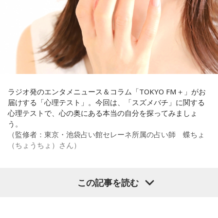
なことを言うのもあれですけど、（ぐりんぴーすさんが）ど
ういう先輩か分かっていないんだと思います」と正直に語り
ます。
それを受け、有吉は「でもさ、この世界に入ったら俺だって
（若手の頃は）誰か分からない人にも一応挨拶するじゃな
い？ 何があるか分からないからさ」と持論を語ります。その
意見にカミムラも納得しつつも、「ちゃんと挨拶をしない人
間は時代的に増えていますね」とリアルな実情を明かしま
ラジオ発のエンタメニュース＆コラム「TOKYO FM＋」がお
す。
届けする「心理テスト」。今回は、「スズメバチ」に関する
心理テストで、心の奥にある本当の自分を探ってみましょ
また、有吉は「吉本（興業）は縦がちゃんとしているじゃ
う。
ん。それは養成所でもそういう教えがあるんだろうし、先輩
（監修者：東京・池袋占い館セレーネ所属の占い師 蝶ちょ
からも受け継がれるからだと思うんだよね」と他事務所と比
（ちょうちょ）さん）
較しつつ、「太田プロはゆるいから……酒井のせいで（笑）」
と冗談交じりに言うと、酒井も「俺のせいじゃないと思いま
すけどね」とすぐさまツッコミを入れていました。
この記事を読む
【質問】
＜番組概要＞
家でくつろいでいると、突然、大きなスズメバチが部屋に飛
番組名：有吉弘行のSUNDAY NIGHT DREAMER
び込んできました。
放送日時：毎週日曜 20:00～21:55