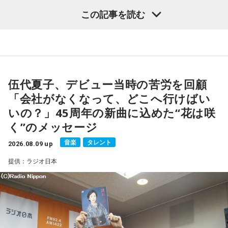
や、デビュー当時の苦労について語った。
この記事を読む
番組では、前作「しゃんしゃん牡丹」の制作秘話を紹介。伍
代さんは、曲を受け取ると映像や物語が自然と頭に浮かび、
「こんな女性像を描きたい」「琴や三味線を取り入れたい」
など、自らイメージを提案しながら作品づくりに参加してい
伍代夏子、デビュー当時の苦労を回顧
ることを明かした。また、歌手はレコーディングを終えた
「会社がなくなって、どこへ行けばい
後、自分自身が“演出家”となって楽曲を育てていく仕事でもあ
いの？」45周年の新曲に込めた“花は咲
ると語り、長年培ってきた表現者としての思いを語った。
く”のメッセージ
一方で、デビュー当時は決して順風満帆ではなかった。デビ
音楽
タレント
2026.08.09 up
ューから間もなく所属レコード会社がなくなり、「どこへ行
提供：ラジオ日本
けばいいの？」と途方に暮れたことや、芸名を何度も変えな
がら挑戦を続けてきた日々を振り返る。それでも諦めずに歌
い続けた経験が、45周年記念シングル「露天の花」に込めた
「どんな環境でも花は咲く」「その場所で咲く花がある」と
いうメッセージにつながっていると話した。人生は何度でも