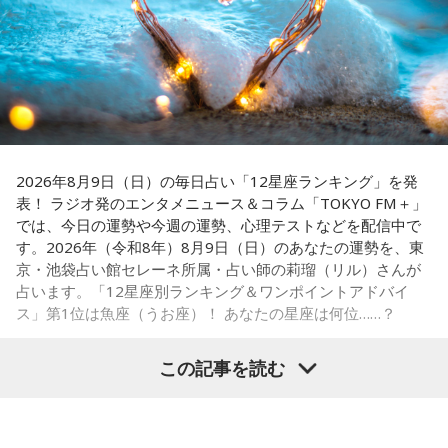
■ハッシュタグ：#ショウアップナイター #60n
に注目が集まる。
■メールアドレス：89@1242.com
■番組ホームページ：
https://www.1242.com/showup
『ニッポン放送ショウアップナイター』では、今後も60周年
のアニバーサリーイヤーにふさわしい球界のレジェンドたち
がスペシャルゲスト解説者として登場する。さらに、リスナ
ーにとって嬉しい夏の味覚や現金が当たるプレゼント企画も
実施する。
2026年8月9日（日）の毎日占い「12星座ランキング」を発
表！ ラジオ発のエンタメニュース＆コラム「TOKYO FM＋」
では、今日の運勢や今週の運勢、心理テストなどを配信中で
す。2026年（令和8年）8月9日（日）のあなたの運勢を、東
■髙津臣吾 コメント
京・池袋占い館セレーネ所属・占い師の莉瑠（リル）さんが
占います。「12星座別ランキング＆ワンポイントアドバイ
「ショウアップナイター」をお聴きの皆さま、ご無沙汰して
ス」第1位は魚座（うお座）！ あなたの星座は何位……？
おります。
ペナントレース終盤の神宮球場、一つ一つのプレーの重みが
この記事を読む
増す独特の緊張感を、ラジオを通じてお伝えできればと思い
ます。
【1位】魚座（うお座）
よろしくお願いします！
恋愛運が好調で楽しい運気の1日となりそうです。今日は好き