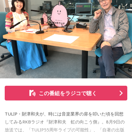
から放送。放送後には、地上波本編で未公開の音源を含むデ
ィレクターズカット版のポッドキャスト配信も予定してい
る。
【小山宙哉プロフィール】
1978年生 京都府出身 京都市立銅駝美術工芸高等学校（現：
京都市立美術工芸高等学校）、大阪市立デザイン教育研究所
卒業。デザイン会社勤務を経て、「モーニング」に持ち込み
をした『ジジジイ』で第14回MANGA OPEN審査委員賞（わ
たせせいぞう賞）受賞。『劇団JET’S』で第15回MANGA
OPEN大賞受賞。2006年『ハルジャン』『ジジジイ-GGG-』
を連載。
この番組をラジコで聴く
2007年12月、初の週刊連載作品『宇宙兄弟』連載開始。同作
で2010年 第56回小学館漫画賞一般向け部門、2011年 第35回
TULIP・財津和夫が、時には音楽業界の扉を叩いた頃を回想
講談社漫画賞一般部門、2014年 手塚治虫文化賞読者賞を受
してみるRKBラジオ『財津和夫 虹の向こう側』。8月9日の
賞。TVアニメ、実写映画等、多くのメディアミックスを果た
放送では、「TULIP55周年ライブの可能性」、「自著の出版