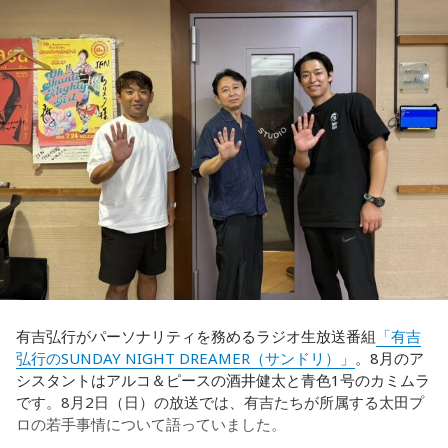
うことでしょうか？
藤木：ブラジル戦で、前半は佐野海舟選手の素晴らしいイン
ターセプトからのゴールがありましたし、前半の終了間際に
福田：そうですね。選手層は厚くなっているし、森保監督の
は日本がボールを持つ時間もありました。しかし、後半に入
「誰が出ても同じような戦いができる準備をしてきた」とい
ってからブラジルが戦略を変えてきて、日本が一方的に押し
う言葉がその通りであることを、グループステージで証明で
込まれてしまった。試合のなかで具体的な戦術が打ち出せな
きていたと思います。でも、そこから上に行くためには、や
かったと考えると、（選手のなかに）もう少し具体的な戦略
っぱり“個の力”が必要だったかなと感じています。
を示す人、ブレーンが必要なのかなと素人目には思ってしま
うのですが……。
世界で見ても、日本だけでなく主力の選手がケガする国は
多々あって、それでも勝ち上がっていく力が必要なのがW杯
福田：そういう見方も当然ありますし、それができれば一番
なんです。そういう意味では、確かに選手層は厚くなったけ
いいと思うのですが、森保監督は帰国後の会見で「戦術は後
れども、さらに“個”の力を高めながら、選手層をもっと厚くし
出しジャンケンだ」と言っていたんです。どういうことかと
なきゃいけない。ベスト16・ベスト8に進む国と比べたとき
いうと、自分たちが変えたら相手がまた変えてくる、それに
に、そこまでの選手層だったのかというと、まだまだ厚くし
対してまた変えていかなきゃならない。ベンチでその都度
ていかないとダメなのではないか、ということなんだと思い
（戦術を）言い続けても、向こうが変えてきたら、その変化
ます。
有吉弘行がパーソナリティを務めるラジオ生放送番組
「有吉
に対して変化しなきゃいけない。「こういうやり方をしま
弘行のSUNDAY NIGHT DREAMER（サンドリ）」
。8月のア
す」「だったらこう対応します」と。
ただ、あれだけケガ人が出て、誰が出ても同じようなサッカ
シスタントはアルコ＆ピースの酒井健太と青色1号のカミムラ
ーができて、グループステージをああいう形で抜けられたと
です。8月2日（日）の放送では、有吉たちが所属する太田プ
そうすると、対応された側がまた変えてくるんですよ、それ
いうのは今までなかったことですし、力がついているのは事
ロの若手事情について語っていました。
も試合中に。ですから、ベンチからでも戦術や戦略はある程
実ですね。
度言えますけど、ピッチのなかで選手たちがそれを感じて、