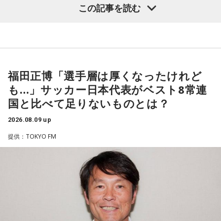
この記事を読む
番組では、前作「しゃんしゃん牡丹」の制作秘話を紹介。伍
代さんは、曲を受け取ると映像や物語が自然と頭に浮かび、
「こんな女性像を描きたい」「琴や三味線を取り入れたい」
など、自らイメージを提案しながら作品づくりに参加してい
福田正博「選手層は厚くなったけれど
ることを明かした。また、歌手はレコーディングを終えた
も…」サッカー日本代表がベスト8常連
後、自分自身が“演出家”となって楽曲を育てていく仕事でもあ
国と比べて足りないものとは？
ると語り、長年培ってきた表現者としての思いを語った。
2026.08.09 up
一方で、デビュー当時は決して順風満帆ではなかった。デビ
提供：TOKYO FM
ューから間もなく所属レコード会社がなくなり、「どこへ行
けばいいの？」と途方に暮れたことや、芸名を何度も変えな
がら挑戦を続けてきた日々を振り返る。それでも諦めずに歌
い続けた経験が、45周年記念シングル「露天の花」に込めた
「どんな環境でも花は咲く」「その場所で咲く花がある」と
いうメッセージにつながっていると話した。人生は何度でも
立ち上がれるという応援歌は、自身の歩みそのものでもある