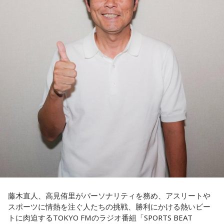
ってからブラジルが戦略を変えてきて、日本が一方的に押し
込まれてしまった。試合のなかで具体的な戦術が打ち出せな
かったと考えると、（選手のなかに）もう少し具体的な戦略
を示す人、ブレーンが必要なのかなと素人目には思ってしま
うのですが……。
福田：そういう見方も当然ありますし、それができれば一番
いいと思うのですが、森保監督は帰国後の会見で「戦術は後
出しジャンケンだ」と言っていたんです。どういうことかと
いうと、自分たちが変えたら相手がまた変えてくる、それに
対してまた変えていかなきゃならない。ベンチでその都度
（戦術を）言い続けても、向こうが変えてきたら、その変化
に対して変化しなきゃいけない。「こういうやり方をしま
す」「だったらこう対応します」と。
そうすると、対応された側がまた変えてくるんですよ、それ
も試合中に。ですから、ベンチからでも戦術や戦略はある程
度言えますけど、ピッチのなかで選手たちがそれを感じて、
藤木直人、高見侑里がパーソナリティを務め、アスリートや
対応していく能力を高めていくのがサッカーにおいて一番重
スポーツに情熱を注ぐ人たちの挑戦、勝利にかける熱いビー
要なんです。
トに肉迫するTOKYO FMのラジオ番組「SPORTS BEAT