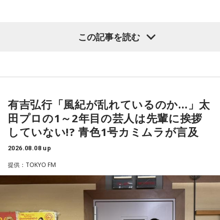
対応していく能力を高めていくのがサッカーにおいて一番重
藤木：そんな日本代表を僕たちも応援したいと思います。
要なんです。
（左から）酒井健太、有吉弘行、カミムラ
この記事を読む
ブラジル戦のときも「守ろう」という気持ちはなくても、ブ
ラジルが1点負けていたときに、前に出てくるエネルギーって
（左から）福田正博さん、藤木直人、高見侑里
すごいんです。それを食い止めたり、押し返したりするため
◆太田プロの若手芸人事情
には、前半よりもエネルギーをもっと使わなきゃいけないけ
＜番組概要＞
れども、ブラジルのものすごい勢いにのまれてしまった。た
有吉は、若手芸人と接する機会の多いカミムラに聞きたいこ
番組名：SPORTS BEAT supported by TOYOTA
だ、これは日本だけではなく、アルゼンチンと対戦したイン
とがあると切り出し、「賞レースで結果を残していないコン
有吉弘行「風紀が乱れているのか…」太
放送日時：毎週土曜 10:00～10:50
グランドもそういう展開になったんですよ。サッカーってそ
ビ、（芸歴18年目の）ぐりんぴーすがよく愚痴をこぼしてい
田プロの1～2年目の芸人は先輩に挨拶
パーソナリティ：藤木直人、高見侑里
ういうスポーツなんですよね。
るのは、最近の後輩は挨拶をしてくれないんだって（笑）」
していない!? 青色1号カミムラが言及
番組Webサイト：
https://www.tfm.co.jp/beat/
と暴露します。
番組公式X：
つまり、ベンチから何か言っても（すぐに戦術を）変えられ
@SPORTSBEAT_TFM
2026.08.08 up
るほど簡単なスポーツではないんです。なぜならば、相手が
有吉自身は、今では後輩から挨拶されないことがまったくな
それに対してまた変化をしてくるから。だから“個”の力を高め
いため分からないと前置きしつつ、「ぐりんぴーすがそう言
提供：TOKYO FM
て、時間をつくれる選手が重要になってくるということです
っていたから……その辺はどう？ 風紀が乱れているかどうか」
ね。
と質問します。
◆世界で戦うために必要な“個”の力
これに対して、カミムラは「ぐりんぴーすさんが言っている
のは、1～2年目の芸人の子たちだと思うんですけど……たぶ