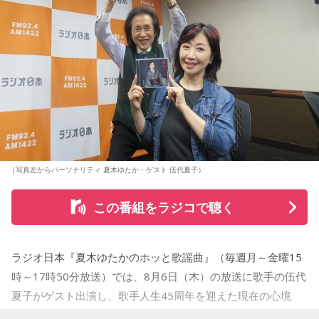
立ち上がれるという応援歌は、自身の歩みそのものでもある
という。
さらに、趣味についてもトークを展開。愛犬と過ごす時間を
増やすために驚くべきあるものを購入したと言う。さて何を
購入したのか…？ 詳しくはradikoタイムフリーで！
（写真左からパーソナリティ 夏木ゆたか・ゲスト 伍代夏子）
この番組をラジコで聴く
ラジオ日本『夏木ゆたかのホッと歌謡曲』（毎週月～金曜15
時～17時50分放送）では、8月6日（木）の放送に歌手の伍代
夏子がゲスト出演し、歌手人生45周年を迎えた現在の心境
や、デビュー当時の苦労について語った。