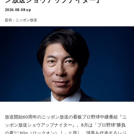
い。
4．懐中電灯……本性は「冷静な神様!?」
2026.08.08 up
懐中電灯は「今後の見通し」を暗示しています。あなたは極
1． 鳩のぬいぐるみ
提供：ニッポン放送
限の場面でもパニックにならず、状況を一歩引いて見極める
2． パスポートなどの身分証
冷静沈着なタイプ。感情に飲まれず、俯瞰して考えられるタ
3． 買ったばかりの乾電池
イプです。ただ、いつも冷静すぎると近寄りがたく見られる
4． 懐中電灯
こともあるので、時には素直になってみましょう。
【解説】
＊
この心理テストでわかることは、追い詰められた時に出る、
あなたの「究極の裏の顔」です。
天使も悪魔も、どちらもあなたの一部。自分の中の両方を知
とっさに握りしめたものは、あなたが窮地で無意識に守ろう
っておくことが、いざという時の本当の強さになるのかもし
とする「本当に大切なもの」を暗示しています。冷静ではい
れません。
られない極限の場面でこそ、普段は隠れているあなたの本性
が表に出るのです。
■監修者プロフィール：蝶ちょ（ちょうちょ）
池袋占い館セレーネ所属。電話占いメルにも出演。第六感で
【解答】
人の想いを捉える羅針盤ヒーラー。霊感タロット、四柱推
1．鳩のぬいぐるみ……本性は「愛情深い天使」
命、宿曜占星術でオーダーメイドの鑑定を手掛ける。転職、
放送開始60周年のニッポン放送の看板プロ野球中継番組『ニ
鳩のぬいぐるみは「愛情」を暗示しています。あなたは追い
結婚、離別など多くの経験から、今どう動くべきか悩む人に
ッポン放送ショウアップナイター』。8月は「プロ野球“勝負
詰められても、自分より大切な誰かを思い浮かべる、利他的
寄り添いナビゲートする。
なタイプ。窮地でこそ人にやさしくできる、あたたかい心の
の夏”に60n（ロックオン）！」と題し、球界を代表するレジ