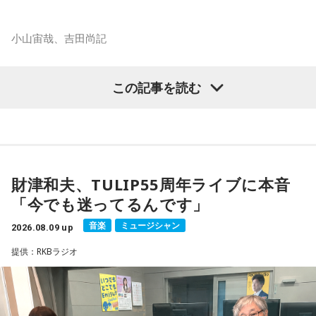
小山宙哉、吉田尚記
マンガ大賞の発起人にも名を連ねる吉田尚記アナウンサーが
この記事を読む
パーソナリティを務め、漫画にまつわるゲストを迎えるポッ
ドキャスト番組『マンガのラジオ supported by viviON』
（毎週日曜 18時頃配信）の地上波特別番組で、 「宇宙兄弟」
の漫画家・小山宙哉がゲスト出演する。
財津和夫、TULIP55周年ライブに本音
18年に及ぶ「宇宙兄弟」の連載完結のタイミングでの出演と
「今でも迷ってるんです」
なり、「宇宙兄弟」誕生のエピソードや「キャラクターに出
会う」というキャラクター造形について、ストーリーの発想
音楽
ミュージシャン
2026.08.09 up
と科学的裏付けについて等、様々な話を伺っていく。
提供：RKBラジオ
小山宙哉をゲストに迎える特別番組『マンガのラジオ 宇宙兄
弟スペシャル supported by viviON』は8月16日（日）19時