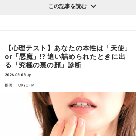
（左から）酒井健太、有吉弘行、カミムラ
ーができて、グループステージをああいう形で抜けられたと
＜番組概要＞
この記事を読む
いうのは今までなかったことですし、力がついているのは事
番組名：有吉弘行のSUNDAY NIGHT DREAMER
実ですね。
放送日時：毎週日曜 20:00～21:55
放送エリア：TOKYO FMをのぞくJFN全国25局ネット
◆太田プロの若手芸人事情
藤木：そんな日本代表を僕たちも応援したいと思います。
パーソナリティ：有吉弘行
番組Webサイト：
https://jfn-pods.com/program/27400
有吉は、若手芸人と接する機会の多いカミムラに聞きたいこ
音声コンテンツプラットフォーム「JFN Pods」ではスペシャ
とがあると切り出し、「賞レースで結果を残していないコン
【心理テスト】あなたの本性は「天使」
ル音声も配信中！
ビ、（芸歴18年目の）ぐりんぴーすがよく愚痴をこぼしてい
（左から）福田正博さん、藤木直人、高見侑里
or「悪魔」!? 追い詰められたときに出
るのは、最近の後輩は挨拶をしてくれないんだって（笑）」
る「究極の裏の顔」診断
と暴露します。
＜番組概要＞
2026.08.08 up
番組名：SPORTS BEAT supported by TOYOTA
有吉自身は、今では後輩から挨拶されないことがまったくな
放送日時：毎週土曜 10:00～10:50
いため分からないと前置きしつつ、「ぐりんぴーすがそう言
提供：TOKYO FM
パーソナリティ：藤木直人、高見侑里
っていたから……その辺はどう？ 風紀が乱れているかどうか」
番組Webサイト：
https://www.tfm.co.jp/beat/
と質問します。
番組公式X：
@SPORTSBEAT_TFM
これに対して、カミムラは「ぐりんぴーすさんが言っている
のは、1～2年目の芸人の子たちだと思うんですけど……たぶ
ん、その子たちは本当に挨拶していないと思います」と苦笑
い。有吉が「なんでなの？」と尋ねると、カミムラは「こん