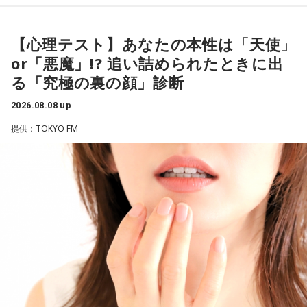
あなたは慌てて、荷物をつかんで部屋の外へ逃げ出します。
放送エリア：TOKYO FMをのぞくJFN全国25局ネット
安全な場所までたどり着き、ほっと一息。
パーソナリティ：有吉弘行
ふと見ると、あなたは無我夢中で、あるものを握りしめてい
【心理テスト】あなたの本性は「天使」
番組Webサイト：
https://jfn-pods.com/program/27400
ました。
or「悪魔」!? 追い詰められたときに出
音声コンテンツプラットフォーム「JFN Pods」ではスペシャ
それは何でしたか？次の中から近いものを1つ選んでくださ
ル音声も配信中！
い。
る「究極の裏の顔」診断
2026.08.08 up
1． 鳩のぬいぐるみ
2． パスポートなどの身分証
提供：TOKYO FM
3． 買ったばかりの乾電池
4． 懐中電灯
【解説】
この心理テストでわかることは、追い詰められた時に出る、
あなたの「究極の裏の顔」です。
とっさに握りしめたものは、あなたが窮地で無意識に守ろう
とする「本当に大切なもの」を暗示しています。冷静ではい
られない極限の場面でこそ、普段は隠れているあなたの本性
が表に出るのです。
【解答】