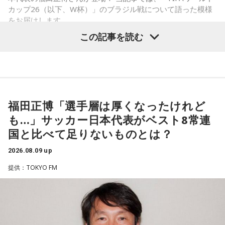
カップ26（以下、W杯）」のブラジル戦について語った模様
をお届けします。
この記事を読む
福田正博さん
1966年生まれの福田正博さんは、日本人初のJリーグ得点王に
輝き、Jリーグ通算228試合出場93得点を挙げ、日本代表では
福田正博「選手層は厚くなったけれど
45試合出場で9ゴールを記録するなど活躍を見せ、1993年に
も…」サッカー日本代表がベスト8常連
はW杯アジア地区最終予選にも出場しました。2002年に現役
国と比べて足りないものとは？
を引退した後は、サッカー解説者としてメディアでの活動の
ほか、講演会やサッカー教室をおこなうなど、自身の経験を
2026.08.09 up
活かしながら幅広く活動しています。
提供：TOKYO FM
◆福田正博がW杯ブラジル戦を総括
藤木：ブラジル戦で、前半は佐野海舟選手の素晴らしいイン
ターセプトからのゴールがありましたし、前半の終了間際に
は日本がボールを持つ時間もありました。しかし、後半に入