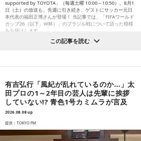
supported by TOYOTA」（毎週土曜 10:00～10:50）。8月1
ブラジル戦のときも「守ろう」という気持ちはなくても、ブ
日（土）の放送も、先週に引き続き、ゲストにサッカー元日
ラジルが1点負けていたときに、前に出てくるエネルギーって
本代表の福田正博さんが登場！ 当記事では、「FIFAワールド
すごいんです。それを食い止めたり、押し返したりするため
カップ26（以下、W杯）」のブラジル戦について語った模様
には、前半よりもエネルギーをもっと使わなきゃいけないけ
をお届けします。
れども、ブラジルのものすごい勢いにのまれてしまった。た
この記事を読む
だ、これは日本だけではなく、アルゼンチンと対戦したイン
グランドもそういう展開になったんですよ。サッカーってそ
福田正博さん
ういうスポーツなんですよね。
つまり、ベンチから何か言っても（すぐに戦術を）変えられ
1966年生まれの福田正博さんは、日本人初のJリーグ得点王に
るほど簡単なスポーツではないんです。なぜならば、相手が
輝き、Jリーグ通算228試合出場93得点を挙げ、日本代表では
有吉弘行「風紀が乱れているのか…」太
それに対してまた変化をしてくるから。だから“個”の力を高め
45試合出場で9ゴールを記録するなど活躍を見せ、1993年に
田プロの1～2年目の芸人は先輩に挨拶
て、時間をつくれる選手が重要になってくるということです
はW杯アジア地区最終予選にも出場しました。2002年に現役
ね。
していない!? 青色1号カミムラが言及
を引退した後は、サッカー解説者としてメディアでの活動の
ほか、講演会やサッカー教室をおこなうなど、自身の経験を
2026.08.08 up
◆世界で戦うために必要な“個”の力
活かしながら幅広く活動しています。
提供：TOKYO FM
藤木：今回、日本代表はケガ人が続出しましたが、それでも
◆福田正博がW杯ブラジル戦を総括
あの戦いができたというのは、選手層も相当厚くなったとい