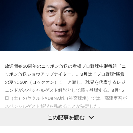
冷静沈着なタイプ。感情に飲まれず、俯瞰して考えられるタ
出演コーナーを持つなど、ニッポン放送リスナーにはお馴染
イプです。ただ、いつも冷静すぎると近寄りがたく見られる
こともあるので、時には素直になってみましょう。
みの髙津だが、『ニッポン放送ショウアップナイター』で解
説を務めるのは2013年以来、13年ぶりとなる。
＊
ペナントレースも終盤に差し掛かり、古巣・ヤクルトにとっ
天使も悪魔も、どちらもあなたの一部。自分の中の両方を知
て勝負の夏となる神宮球場の一戦での髙津氏ならではの視点
っておくことが、いざという時の本当の強さになるのかもし
れません。
に注目が集まる。
放送開始60周年のニッポン放送の看板プロ野球中継番組『ニ
■監修者プロフィール：蝶ちょ（ちょうちょ）
『ニッポン放送ショウアップナイター』では、今後も60周年
池袋占い館セレーネ所属。電話占いメルにも出演。第六感で
ッポン放送ショウアップナイター』。8月は「プロ野球“勝負
のアニバーサリーイヤーにふさわしい球界のレジェンドたち
人の想いを捉える羅針盤ヒーラー。霊感タロット、四柱推
の夏”に60n（ロックオン）！」と題し、球界を代表するレジ
がスペシャルゲスト解説者として登場する。さらに、リスナ
命、宿曜占星術でオーダーメイドの鑑定を手掛ける。転職、
ェンドがスペシャルゲスト解説として続々登場する。8月15
結婚、離別など多くの経験から、今どう動くべきか悩む人に
ーにとって嬉しい夏の味覚や現金が当たるプレゼント企画も
日（土）のヤクルト×DeNA戦（神宮球場）では、髙津臣吾が
寄り添いナビゲートする。
実施する。
Webサイト：
https://selene-uranai.com/
スペシャルゲスト解説を務めることが決定した。
YouTube：
https://www.youtube.com/@ataru-uranai
この記事を読む
■髙津臣吾 コメント
髙津は1990年代から2000年代にかけて伝家の宝刀・シンカ