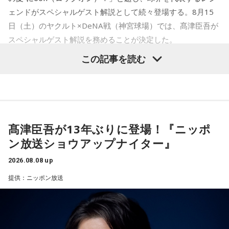
Webサイト：
https://selene-uranai.com/
持ち主です。ただ、自分を後回しにしすぎないよう気をつけ
ェンドがスペシャルゲスト解説として続々登場する。8月15
YouTube：
https://www.youtube.com/@ataru-uranai
てください。
日（土）のヤクルト×DeNA戦（神宮球場）では、髙津臣吾が
スペシャルゲスト解説を務めることが決定した。
2．身分証……本性は「したたかな悪魔」
身分証は「あなた自身の存在」を暗示しています。あなたは
この記事を読む
窮地に立たされると、何よりまず自分を守り抜く、利己的な
タイプ。生き残るための冷徹な判断力は、時に人を出し抜く
髙津は1990年代から2000年代にかけて伝家の宝刀・シンカ
ほどです。ただ、その強さはあなたや大切なものを守るため
ーを武器にヤクルトスワローズの絶対的守護神を担い、選手
の武器にもなるでしょう。
として5度のリーグ優勝、4度の日本一に貢献した。メジャー
3．乾電池……本性は「気まぐれな人間」
でも活躍し日米通算313セーブをマーク。指導者としては、6
髙津臣吾が13年ぶりに登場！『ニッポ
乾電池は「内に秘めたエネルギー」を暗示しています。あな
シーズン、ヤクルトの監督を務め、前年最下位からの日本
ン放送ショウアップナイター』
たは追い詰められると、理屈より先に、その時の衝動でとっ
一、球団初のリーグ連覇を成し遂げた。
さに動く本能タイプ。ある意味では、いちばん人間らしいか
2026.08.08 up
もしれません。勢いが吉と出ることも多いですが、一呼吸置
選手としても指揮官としてもヤクルトが誇る球界のレジェン
いて考える癖もつけてみて。
提供：ニッポン放送
ドといえる髙津が8月15日（土）に神宮球場で行われる「ヤ
4．懐中電灯……本性は「冷静な神様!?」
クルト×DeNA」に『ニッポン放送ショウアップナイター』の
懐中電灯は「今後の見通し」を暗示しています。あなたは極
スペシャルゲスト解説として登場する。現役時代は『ニッポ
限の場面でもパニックにならず、状況を一歩引いて見極める
ン放送ショウアップナイター』の事前情報番組でレギュラー