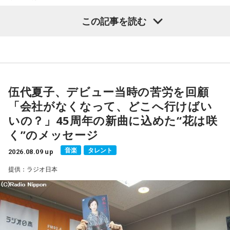
す大ヒット作品となり2026年6月完結。
記念イベントの裏話」、「デビュー時の音楽業界」、といっ
この記事を読む
た古今のトピックスが盛りだくさんです。
【近刊】
『宇宙兄弟』完結 46巻
■番組タイトル：『マンガのラジオ 宇宙兄弟スペシャル
supported by viviON』
■放送日時：2026年8月16日（日） 19時～20時
伍代夏子、デビュー当時の苦労を回顧
■パーソナリティ：吉田尚記
「会社がなくなって、どこへ行けばい
■ゲスト：小山宙哉
いの？」45周年の新曲に込めた“花は咲
■メールアドレス：
manga@1242.com
■公式Xアカウント：@MANGARADIO1242
く”のメッセージ
■ハッシュタグ：#マンガのラジオ
音楽
タレント
■番組HP：
2026.08.09 up
https://manga-no-radio.com/
提供：ラジオ日本