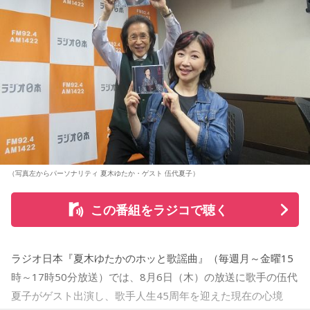
（写真左からパーソナリティ 夏木ゆたか・ゲスト 伍代夏子）
この番組をラジコで聴く
ラジオ日本『夏木ゆたかのホッと歌謡曲』（毎週月～金曜15
時～17時50分放送）では、8月6日（木）の放送に歌手の伍代
夏子がゲスト出演し、歌手人生45周年を迎えた現在の心境