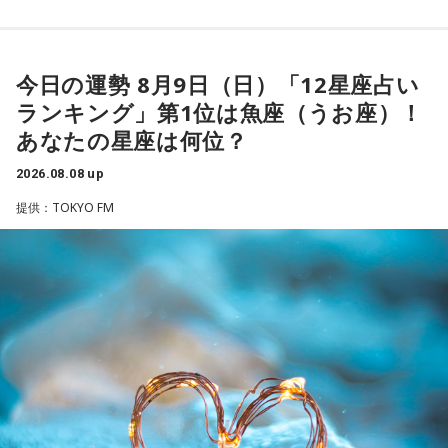
ーを武器にヤクルトスワローズの絶対的守護神を担い、選手
「ショウアップナイター」をお聴きの皆さま、ご無沙汰して
として5度のリーグ優勝、4度の日本一に貢献した。メジャー
おります。
でも活躍し日米通算313セーブをマーク。指導者としては、6
今日の運勢 8月9日（日）「12星座占い
ペナントレース終盤の神宮球場、一つ一つのプレーの重みが
シーズン、ヤクルトの監督を務め、前年最下位からの日本
増す独特の緊張感を、ラジオを通じてお伝えできればと思い
ランキング」第1位は魚座（うお座）！
一、球団初のリーグ連覇を成し遂げた。
ます。
あなたの星座は何位？
よろしくお願いします！
選手としても指揮官としてもヤクルトが誇る球界のレジェン
2026.08.08 up
ドといえる髙津が8月15日（土）に神宮球場で行われる「ヤ
提供：TOKYO FM
クルト×DeNA」に『ニッポン放送ショウアップナイター』の
スペシャルゲスト解説として登場する。現役時代は『ニッポ
ン放送ショウアップナイター』の事前情報番組でレギュラー
「ニッポン放送ショウアップナイター ヤクルト×DeNA」
出演コーナーを持つなど、ニッポン放送リスナーにはお馴染
■放送日時：8月15日（土） 17時50分～試合終了 （延長対
みの髙津だが、『ニッポン放送ショウアップナイター』で解
応あり）
説を務めるのは2013年以来、13年ぶりとなる。
■スペシャルゲスト解説：髙津臣吾
■実況：師岡正雄アナウンサー
ペナントレースも終盤に差し掛かり、古巣・ヤクルトにとっ
■番組X：@showup1242
て勝負の夏となる神宮球場の一戦での髙津氏ならではの視点