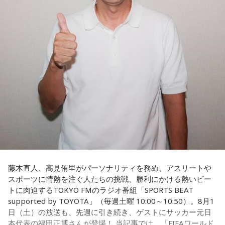
という。
さらに、趣味についてもトークを展開。愛犬と過ごす時間を
増やすために驚くべきあるものを購入したと言う。さて何を
購入したのか…？ 詳しくはradikoタイムフリーで！
藤木直人、高見侑里がパーソナリティを務め、アスリートや
スポーツに情熱を注ぐ人たちの挑戦、勝利にかける熱いビー
トに肉迫するTOKYO FMのラジオ番組「SPORTS BEAT
supported by TOYOTA」（毎週土曜 10:00～10:50）。8月1
日（土）の放送も、先週に引き続き、ゲストにサッカー元日
本代表の福田正博さんが登場！ 当記事では、「FIFAワールド