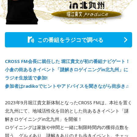
この番組をラジコで調べる
CROSS FM会長に就任した 堀江貴文が初の番組ナビゲート！
小倉の街あるきイベント「謎解きロゲイニングin北九州」に
ラジオ生放送で参加!
参加者はradikoでヒントやアドバイスを聞きながら街歩き♫
2023年9月堀江貴文新体制となったCROSS FMは、本社を置く
北九州にて、地域活性化を目的とした街あるきイベント「謎
解きロゲイニングin北九州」を開催！
ロゲイニングは家族や仲間と一緒に制限時間内の獲得点数を
競う、グルメあり、謎解きありのまち歩きイベント。チェッ