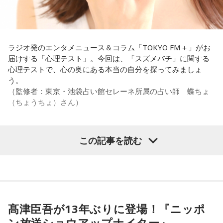
1．鳩のぬいぐるみ……本性は「愛情深い天使」
鳩のぬいぐるみは「愛情」を暗示しています。あなたは追い
詰められても、自分より大切な誰かを思い浮かべる、利他的
なタイプ。窮地でこそ人にやさしくできる、あたたかい心の
ラジオ発のエンタメニュース＆コラム「TOKYO FM＋」がお
持ち主です。ただ、自分を後回しにしすぎないよう気をつけ
届けする「心理テスト」。今回は、「スズメバチ」に関する
てください。
心理テストで、心の奥にある本当の自分を探ってみましょ
う。
2．身分証……本性は「したたかな悪魔」
（監修者：東京・池袋占い館セレーネ所属の占い師 蝶ちょ
身分証は「あなた自身の存在」を暗示しています。あなたは
（ちょうちょ）さん）
窮地に立たされると、何よりまず自分を守り抜く、利己的な
タイプ。生き残るための冷徹な判断力は、時に人を出し抜く
ほどです。ただ、その強さはあなたや大切なものを守るため
この記事を読む
の武器にもなるでしょう。
【質問】
家でくつろいでいると、突然、大きなスズメバチが部屋に飛
3．乾電池……本性は「気まぐれな人間」
び込んできました。
乾電池は「内に秘めたエネルギー」を暗示しています。あな
あなたは慌てて、荷物をつかんで部屋の外へ逃げ出します。
たは追い詰められると、理屈より先に、その時の衝動でとっ
安全な場所までたどり着き、ほっと一息。
さに動く本能タイプ。ある意味では、いちばん人間らしいか
ふと見ると、あなたは無我夢中で、あるものを握りしめてい
もしれません。勢いが吉と出ることも多いですが、一呼吸置
髙津臣吾が13年ぶりに登場！『ニッポ
ました。
いて考える癖もつけてみて。
ン放送ショウアップナイター』
それは何でしたか？次の中から近いものを1つ選んでくださ