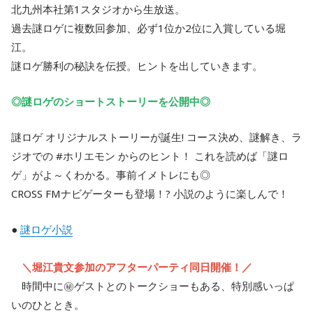
北九州本社第1スタジオから生放送。
過去謎ロゲに複数回参加、必ず1位か2位に入賞している堀
江。
謎ロゲ勝利の秘訣を伝授。ヒントを出していきます。
◎謎ロゲのショートストーリーを公開中◎
謎ロゲ オリジナルストーリーが誕生! コース決め、謎解き、ラ
ジオでの #ホリエモン からのヒント！ これを読めば「謎ロ
ゲ」がよ～くわかる。事前イメトレにも◎
CROSS FMナビゲーターも登場！? 小説のように楽しんで！
●
謎ロゲ小説
＼堀江貴文参加のアフターパーティ同日開催！／
時間中に㊙️ゲストとのトークショーもある、特別感いっぱ
いのひととき。