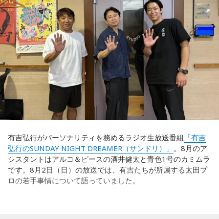
藤木：今回、日本代表はケガ人が続出しましたが、それでも
ん、その子たちは本当に挨拶していないと思います」と苦笑
あの戦いができたというのは、選手層も相当厚くなったとい
い。有吉が「なんでなの？」と尋ねると、カミムラは「こん
うことでしょうか？
なことを言うのもあれですけど、（ぐりんぴーすさんが）ど
ういう先輩か分かっていないんだと思います」と正直に語り
福田：そうですね。選手層は厚くなっているし、森保監督の
ます。
「誰が出ても同じような戦いができる準備をしてきた」とい
う言葉がその通りであることを、グループステージで証明で
それを受け、有吉は「でもさ、この世界に入ったら俺だって
きていたと思います。でも、そこから上に行くためには、や
（若手の頃は）誰か分からない人にも一応挨拶するじゃな
っぱり“個の力”が必要だったかなと感じています。
い？ 何があるか分からないからさ」と持論を語ります。その
意見にカミムラも納得しつつも、「ちゃんと挨拶をしない人
世界で見ても、日本だけでなく主力の選手がケガする国は
間は時代的に増えていますね」とリアルな実情を明かしま
多々あって、それでも勝ち上がっていく力が必要なのがW杯
す。
なんです。そういう意味では、確かに選手層は厚くなったけ
有吉弘行がパーソナリティを務めるラジオ生放送番組
「有吉
れども、さらに“個”の力を高めながら、選手層をもっと厚くし
弘行のSUNDAY NIGHT DREAMER（サンドリ）」
。8月のア
また、有吉は「吉本（興業）は縦がちゃんとしているじゃ
なきゃいけない。ベスト16・ベスト8に進む国と比べたとき
シスタントはアルコ＆ピースの酒井健太と青色1号のカミムラ
ん。それは養成所でもそういう教えがあるんだろうし、先輩
に、そこまでの選手層だったのかというと、まだまだ厚くし
です。8月2日（日）の放送では、有吉たちが所属する太田プ
からも受け継がれるからだと思うんだよね」と他事務所と比
ていかないとダメなのではないか、ということなんだと思い
ロの若手事情について語っていました。
較しつつ、「太田プロはゆるいから……酒井のせいで（笑）」
ます。
と冗談交じりに言うと、酒井も「俺のせいじゃないと思いま
すけどね」とすぐさまツッコミを入れていました。
ただ、あれだけケガ人が出て、誰が出ても同じようなサッカ