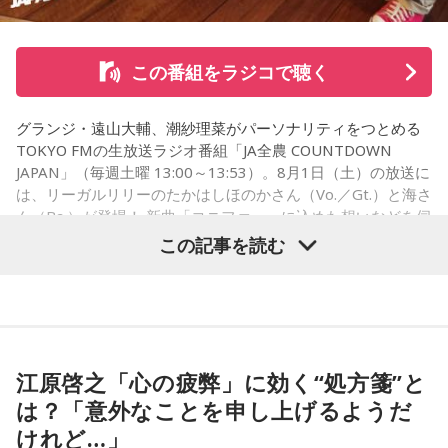
遠山：リーガルリリーは、7月11日（土）に新曲「コニファ
ー」を配信リリースしました。おめでとうございます。
この番組をラジコで聴く
ほのか・海：ありがとうございます。
グランジ・遠山大輔、潮紗理菜がパーソナリティをつとめる
潮：「コニファー」はテレビアニメ「これ描いて死ね」のエ
TOKYO FMの生放送ラジオ番組「JA全農 COUNTDOWN
ンディングテーマとなっています。
JAPAN」（毎週土曜 13:00～13:53）。8月1日（土）の放送に
は、リーガルリリーのたかはしほのかさん（Vo.／Gt.）と海さ
遠山：テレビアニメの楽曲を手がけるのは初めてじゃないよ
ん（Ba.）が登場！ 新曲「コニファー」に込めた想いなどを伺
ね？
いました。
この記事を読む
ほのか：はい。
遠山：この楽曲はどこから作り始めました？
（左から）潮紗理菜、たかはしほのかさん、海さん、遠山大
輔
ほのか：「これ描いて死ね」は、マンガを描くことを題材に
江原啓之「心の疲弊」に効く“処方箋”と
した作品なんですけど、まずは原作を読みました。それで、0
から1にするときに、心のなかで薪をくべて火種を燃やしてい
は？「意外なことを申し上げるようだ
く。そして、風が吹いてめちゃめちゃ燃えていくみたいな。
◆“真逆な作り方”で楽曲制作
けれど…」
そういったものを絶やさずに「自分だけでやっていくぞ！」