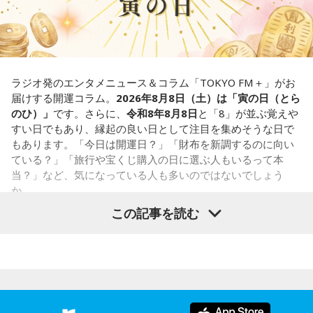
鑑定件数は若い女性を中心に7,000件を超え、占いイベントや
1．こぼれてしまわないか……我慢しすぎ度90％
アプリの監修も手がける。また、イベントMCや声優としての
限界が気になったあなた。本音をギリギリまで溜め込んでい
活動もしており、芸能関係者からの依頼も多い。
ませんか。「嫌われるかも」という不安から、言葉を飲み込
Webサイト：
https://selene-uranai.com/
み続けてきたのでは。でも、あなたが少し本音を見せても、
YouTube：
https://youtu.be/UHrZuZcHTj4
大切な人は離れていきません。小さな「イヤ」から、言葉に
ラジオ発のエンタメニュース＆コラム「TOKYO FM＋」がお
してみましょう。
届けする開運コラム。
2026年8月8日（土）は「寅の日（とら
のひ）」
です。さらに、
令和8年8月8日
と「8」が並ぶ覚えや
2．こんなに必要なのか……我慢しすぎ度45％
すい日でもあり、縁起の良い日として注目を集めそうな日で
水の価値を気にしたあなた。裏を返せば、自分の意見に「言
もあります。「今日は開運日？」「財布を新調するのに向い
うほどの価値があるのかな」と、自信を持てずにいるのかも
ている？」「旅行や宝くじ購入の日に選ぶ人もいるって本
しれません。しかし、あなたの考えには、ちゃんと意味があ
当？」など、気になっている人も多いのではないでしょう
ります。肩の力を抜いて、まずは思ったことを口にする練習
か。
から。
この記事を読む
寅の日は、古くから金運や旅立ちに縁起が良いとされる吉日
3．壊れる心配はないか……我慢しすぎ度70％
の1つです。今回は、
2026年8月8日の開運カレンダー
をもと
ダムが壊れないか気になったあなた。対立することで関係が
に、寅の日とはどんな日なのか、この日に向いているとされ
壊れるのを恐れ、その場を丸く収めるために本音を飲み込む
ることや、財布の新調、宝くじ購入などについて分かりやす
タイプです。ですが、健全なぶつかり合いは、関係をむしろ
く紹介します。
深めるもの。意見を伝えることは、わがままではないと考え
てみては。