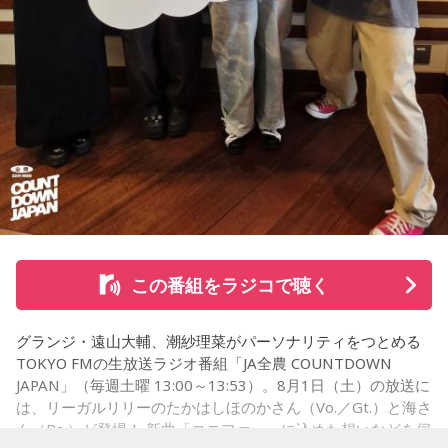
て…」
「友人と遊んだ時に言われたあの一言がずっとモヤモヤして
※インタビュアー：文化放送・斉藤一美アナウンサー
いて…」
「優柔不断な性格のせいで、こんな事が…」
あなたの人生相談を送ってください。その相談を受け、中島
健人が遊戯王の話をします。
※ メールの件名は「決闘」でお願いします。
◎「中島健人イメージランキング」
街の人に調査したら、中島健人が1位にランクインしそうな
この番組をラジコで聴く
「ランキングのタイトルだけ」を送ってきてください。
グランジ・遠山大輔、潮紗理菜がパーソナリティをつとめる
＜例＞
TOKYO FMの生放送ラジオ番組「JA全農 COUNTDOWN
・家の照明、指パッチンで消してそうランキング
JAPAN」（毎週土曜 13:00～13:53）。8月1日（土）の放送に
・コンビニで「温めますか？」とか「レジ袋はいります
は、リーガルリリーのたかはしほのかさん（Vo.／Gt.）と海さ
か？」とか聞かれる前に全部先に言ってきそうな男ランキン
ん（Ba.）が登場！ 新曲「コニファー」に込めた想いなどを伺