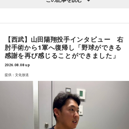
うやって向き合うかということを考える一つのきっかけにな
カップ26（以下、W杯）」でブラジルに対する発言が波紋を
ればと思います」と締めくくりました。
呼んだ塩貝健人選手について、福田さんが語った模様を紹介
します。
また、イベント当日は文化放送1階のサテライトプラス広場に
て「イタコト展」も開催。「誰かの心のこりが、誰かの心の
【西武】山田陽翔投手インタビュー 右
こりを和らげる」をテーマに、さまざまな「心のこり」に触
（左から）福田正博さん、藤木直人、高見侑里
肘手術から1軍へ復帰し「野球ができる
れながら、自分自身の想いを見つめ直す機会を届けました。
感謝を再び感じることができました」
なお、この模様は8月11日（火・祝）午前9時00分～10時00
1966年生まれの福田正博さんは、日本人初のJリーグ得点王に
2026.08.08 up
輝き、Jリーグ通算228試合出場93得点を挙げ、日本代表では
分に、文化放送で特別番組として放送します。
提供：文化放送
45試合出場で9ゴールを記録するなど活躍を見せ、1993年に
はW杯アジア地区最終予選にも出場しました。2002年に現役
【特別番組概要】
を引退した後は、サッカー解説者としてメディアでの活動の
■番組名：『田村淳のNewsCLUB「自分自身と話そうの
ほか、講演会やサッカー教室をおこなうなど、自身の経験を
日」』
活かしながら幅広く活動しています。
■放送日時：2026年8月11日（火・祝）午前9時00分～10時
◆「塩貝選手に悪意はなかった」
00分
■出演：田村淳、砂山圭大郎（文化放送アナウンサー）
藤木：決勝トーナメントの相手がブラジルに決まった際、塩