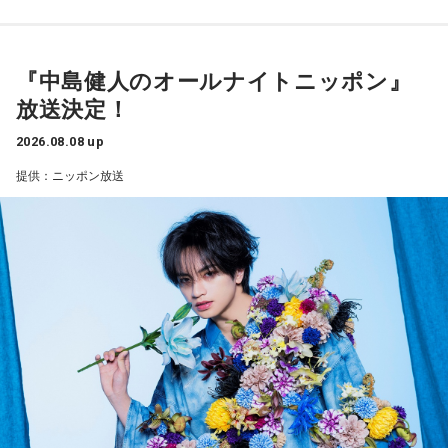
山田「チームから与えられた役割をまっとうできたと思うの
ただ、ブラジルの監督の立場からすると、その油断が一番危
で、そこは自分のなかではいい評価をしていた感じです」
険なんです。だから、「去年の親善試合では2-0から逆転され
ているんだ。メンバーは違うかもしれないけれど、日本は力
『中島健人のオールナイトニッポン』
――過去2年の苦労は昨シーズンに活きていたということです
があるんだぞ」と言って、油断しないように警戒させる。そ
放送決定！
して、「お前ら、（日本選手が）こんなことを言ってるぞ」
ね。
と塩貝選手のコメントを（起爆剤として）使うことが可能な
山田「活きていると思います。ウエイトトレーニングなどで
2026.08.08 up
んですよ。そういう意味でも、利用されてしまうものを提供
身体作りができたと思うので、結果を出さないといけないと
提供：ニッポン放送
しないほうが良かったなと僕は思っています。
ころで出せたというのはよかったと思います」
とはいえ、塩貝選手とはW杯が終わったときに違うところで
会いましたけど、本当に純粋なんですよ。全然悪気がないと
――2月の南郷キャンプ終盤で右肘痛が発覚した時の心境を教
いうか。ただ、プロの選手としてそこまで考えてコメントす
えてください。
るべきだったかなとは思います。
山田「痛かったですし、手術のタイミングはすごく悩んだの
ですが、3月9日に手術をさせていただいた。痛いままプレー
でもまだ若いですから。森保監督は“リバウンドメンタリテ
をしていても成績も上がらないですし、自分としても不安を
ィ”という言葉をよく使いますけど、何かうまくいかなかった
後のリアクションがすごく重要で、今後そこを塩貝選手は試
抱えながらプレーをするのは嫌だったので、できるだけ早く
されるのかなと思いますし、その期待に応えるだけのものを
手術をして、早く復帰ができるようにというので決断しまし
持っている選手だと思いますから、良いエネルギーに変えて
た」
もらいたいなと思います。