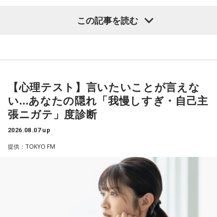
ちょっと欠けちゃったりね。
番組名：Dr.Recella presents 江原啓之 おと語り
放送日時：TOKYO FM／FM 大阪 毎週日曜 22:00～22:25、エ
【質問】
この記事を読む
やっぱり、この世に生きている限りは、フィジカルなことっ
フエム山陰 毎週土曜 12:30～12:55
山奥の大きなダムを見学しているあなた。
てすごく大事なんですよね。だから、よりスピリチュアルを
出演者：江原啓之、奥迫協子
目の前には、たっぷりと水をたたえた巨大なダムがそびえて
発揮したいと思う場合には、フィジカルをとても大切にする
番組Webサイト：
https://www.tfm.co.jp/oto/
います。
ということが大事だと思うんですよね。
その景色を眺めていると、あなたはふとあることが気になり
ました。
――精神力を支えるのは徹底した体調管理であると説く江
さて、あなたが気になったのはどんなことですか？
【心理テスト】言いたいことが言えな
原。さらに、日常生活におけるコンディションづくりの重要
次の中から近いものを1つ選んでください。
い…あなたの隠れ「我慢しすぎ・自己主
性を語ります。
1． 水がこぼれてしまうことはないのか
張ニガテ」度診断
江原：やっぱり、集中力が欠けちゃうしね。だからご飯を食
2． こんなに水は必要なのか
べて、新しいお家を建てればまたよく寝られたりすると思う
2026.08.07 up
3． ひび割れなど壊れる心配はないか
けれど、そういう風な自分自身のメンテナンスというか、そ
4． どうやって放水しているのか
提供：TOKYO FM
れを大事にして、コンディションを常に最高に整えるという
ことであれば、もしかしたら悩んでいた時期は体調が不安定
【解説】
だったかもしれない。だって、普段だったら前向きにいける
この心理テストでわかることは、あなたの「我慢しすぎ・自
ところが、何かふと不安になっちゃったりするでしょう。
己主張ニガテ度」です。
例えば、小さいお子さんがいるときって、やっぱり楽しいけ
ダムの水は「溜め込んだ本音や感情」を暗示しています。ダ
れど身体がついていけないときって、ちょっと子育てが憂鬱