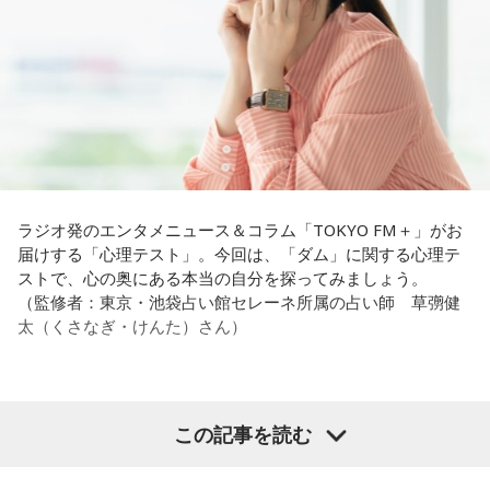
ムの何が気になったかで、あなたがなぜ言いたいことを飲み
になったりする時って出ちゃうじゃないですか。子どもの元
込んでしまうのか……その理由と、我慢の深さがわかります。
気な「キャー！」というのも、元気なときには「もう！」と
いうくらいで済むけれど、頭が痛いときはキツイもんね。そ
【解答】
ういうことなんですよね。
1．こぼれてしまわないか……我慢しすぎ度90％
自分の体力、コンディション。「元気」の「気」は中がお米
限界が気になったあなた。本音をギリギリまで溜め込んでい
（氣）だから、しっかり食べて、元気をつけていってくださ
ませんか。「嫌われるかも」という不安から、言葉を飲み込
い。それも、仕事のうちです。
み続けてきたのでは。でも、あなたが少し本音を見せても、
大切な人は離れていきません。小さな「イヤ」から、言葉に
ラジオ発のエンタメニュース＆コラム「TOKYO FM＋」がお
してみましょう。
パートナーの奥迫協子、パーソナリティの江原啓之
届けする「心理テスト」。今回は、「ダム」に関する心理テ
ストで、心の奥にある本当の自分を探ってみましょう。
2．こんなに必要なのか……我慢しすぎ度45％
（監修者：東京・池袋占い館セレーネ所属の占い師 草彅健
水の価値を気にしたあなた。裏を返せば、自分の意見に「言
太（くさなぎ・けんた）さん）
うほどの価値があるのかな」と、自信を持てずにいるのかも
●江原啓之 今夜の格言
しれません。しかし、あなたの考えには、ちゃんと意味があ
「フィジカルはスピリチュアルの基本です」
ります。肩の力を抜いて、まずは思ったことを口にする練習
から。
＜番組概要＞
【質問】
この記事を読む
番組名：Dr.Recella presents 江原啓之 おと語り
山奥の大きなダムを見学しているあなた。
3．壊れる心配はないか……我慢しすぎ度70％
放送日時：TOKYO FM／FM 大阪 毎週日曜 22:00～22:25、エ
目の前には、たっぷりと水をたたえた巨大なダムがそびえて
ダムが壊れないか気になったあなた。対立することで関係が
フエム山陰 毎週土曜 12:30～12:55