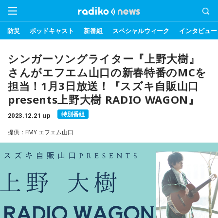
防災
ポッドキャスト
新番組
スペシャルウィーク
インタビュー
シンガーソングライター『上野大樹』
さんがエフエム山口の新春特番のMCを
担当！1月3日放送！『スズキ自販山口
presents上野大樹 RADIO WAGON』
特別番組
2023.12.21 up
提供：FMY エフエム山口