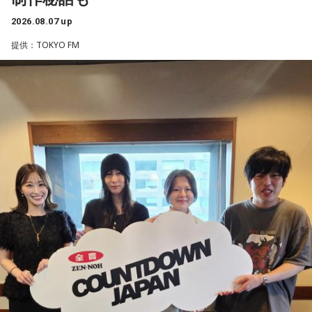
――石垣島で自主トレをともにした後輩である篠原響投手の
2026.08.07 up
活躍をどうご覧になられましたか？
■募集メール
提供：TOKYO FM
山田「球速がすごくて、僕も追いつけるように頑張ります」
◎メールテーマ『鬼事』
――オールスターゲームの前に1軍へ復帰しました。ここまで
TVアニメ『逃げ上手の若君』第2期オープニングテーマ「鬼
2試合に登板してみていかがですか？
事」。中島健人はこの「鬼事」を「日々のイラッとした出来
山田「自分の持ち味が出せて抑えられることができたので、
事」や「心がザワザワした、モヤモヤした事」を表す言葉と
そこは1番よかったのかなと思います。試合で投げる、野球が
してカジュアルに使っています。そんな、あなたの周りで起
できる感謝というのも再び感じることができましたし、野球
きた「鬼事」を教えてください。
が楽しかったですね」
中島健人が、どう立ち回ればよかったのか手を差し伸べま
す。
――今シーズンの登板はまだ2試合ですが、ヒットを1本も打
たれていないです。
※ メールの件名は「鬼事」でお願いします。
山田「そうなんですか？ 何の意識もしていないです（笑）。
1イニングを無失点で抑える。どれだけピンチを作っても無失
◎コーナー『人生アイズ相談ドラゴン』
点で抑えるというのが中継ぎの仕事なので、それができたと
「仕事場の上司、良い人なんだけどここが好きになれなく
いうのは本当にいいことなのかなと思います」