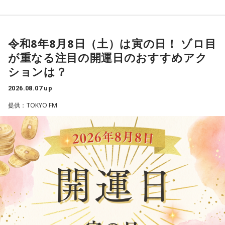
います。
壊れるのを恐れ、その場を丸く収めるために本音を飲み込む
出演者：江原啓之、奥迫協子
その景色を眺めていると、あなたはふとあることが気になり
タイプです。ですが、健全なぶつかり合いは、関係をむしろ
番組Webサイト：
https://www.tfm.co.jp/oto/
ました。
深めるもの。意見を伝えることは、わがままではないと考え
さて、あなたが気になったのはどんなことですか？
てみては。
令和8年8月8日（土）は寅の日！ ゾロ目
次の中から近いものを1つ選んでください。
が重なる注目の開運日のおすすめアク
4．どうやって放水しているのか……我慢しすぎ度20％
1． 水がこぼれてしまうことはないのか
ションは？
上手な出し方を気にしたあなた。本音を出そうという意識は
2． こんなに水は必要なのか
しっかり持っているので、我慢しすぎは少なめです。ただ、
2026.08.07 up
3． ひび割れなど壊れる心配はないか
どう言えば角が立たないかを考えすぎて、タイミングを逃す
4． どうやって放水しているのか
提供：TOKYO FM
ことも。完璧を意識しすぎず、素直に伝えてみるのがコツで
す。
【解説】
この心理テストでわかることは、あなたの「我慢しすぎ・自
＊
己主張ニガテ度」です。
我慢できるのは、あなたが優しくて、まわりを思いやれる証
ダムの水は「溜め込んだ本音や感情」を暗示しています。ダ
拠です。あとは少しだけ、自分の本音も大切にしてあげまし
ムの何が気になったかで、あなたがなぜ言いたいことを飲み
ょう。
込んでしまうのか……その理由と、我慢の深さがわかります。
■監修者プロフィール：草彅健太（くさなぎ・けんた）
【解答】
東京池袋占い館セレーネ所属。メンタルケアカウンセラー。