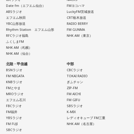
YouTube：
https://youtu.be/UHrZuZcHTj4
ました。そのため、お金や旅に関する縁起の良い日として親
Date fm（エフエム仙台）
FMヨコハマ
しまれています。
ABSラジオ
LuckyFM茨城放送
エフエム秋田
CRT栃木放送
このことから、寅の日は次のようなタイミングに選ぶ人もい
YBC山形放送
RADIO BERRY
Rhythm Station エフエム山形
FM GUNMA
ます。
RFCラジオ福島
NHK AM（東京）
ふくしまFM
・財布を新調する
NHK AM（札幌）
・財布を使い始める
NHK AM（仙台）
・銀行口座を開設する
・旅行や出張へ出発する
北陸・甲信越
中部
・新しい挑戦を始める
BSNラジオ
CBCラジオ
FM NIIGATA
TOKAI RADIO
KNBラジオ
ぎふチャン
一方で、「戻る」という意味合いから、結婚や結納などのお
FMとやま
ZIP-FM
祝い事には向かないとする考え方もあります。暦の解釈には
MROラジオ
FM AICHI
流派や地域による違いもあるため、一つの目安として参考に
エフエム石川
FM GIFU
するとよいでしょう。
FBCラジオ
SBSラジオ
FM福井
K-MIX
■2026年8月8日に財布を新調するのはあり？
YBSラジオ
レディオキューブ FM三重
FM FUJI
NHK AM（名古屋）
寅の日は、お金に関する縁起の良い日として知られているこ
SBCラジオ