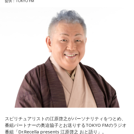
提供：TOKYO FM
放送エリア：TOKYO FMをはじめとする、JFN全国38局ネッ
ね？
＜江原からの回答＞
ト
放送日時：毎週土曜 13:00～13:53
ほのか：はい。
――患者からの暴言や暴力に心が折れそうになりながらも、
パーソナリティ：遠山大輔（グランジ）、潮紗理菜
過酷な現場で奮闘する看護師の相談に対し、江原は「意外な
番組Webサイト：
https://www.tfm.co.jp/countdownjapan/
遠山：この楽曲はどこから作り始めました？
ことを申し上げるようだけれど……」と前置きした上で、具体
番組公式X：
@JA_CDJ
的なアドバイスを提示しました。
ほのか：「これ描いて死ね」は、マンガを描くことを題材に
した作品なんですけど、まずは原作を読みました。それで、0
江原：私はね、ちょっと意外なことを申し上げるようだけれ
から1にするときに、心のなかで薪をくべて火種を燃やしてい
ど、「体力」だと思います。やっぱり、ちゃんと食べて、よ
く。そして、風が吹いてめちゃめちゃ燃えていくみたいな。
く寝る。で、やっぱり看護師さんって不規則でしょう？ 夜勤
そういったものを絶やさずに「自分だけでやっていくぞ！」
とかね。いろいろとシフトがあるから、身体のコンディショ
みたいな気持ちと、私がお家で音楽を作っているとき
ンを持っていくのがとっても大変だと思うの。
の……“色”かな？ その色がすごく一致している部分があったの
で、今回はアニメのエンディングテーマとして曲を書かせて
これ、ばかにならなくて、私、いつもフィジカルとスピリチ
もらったんですけど、結構パーソナルな部分が出た作品にな
ュアルというものは、いつも同じく同等に思わなきゃダメだ
りました。
と言っているんです。昔から「健全な身体に健全な精神宿
る」って言いますでしょう？
遠山：自分自身の内面をすごく辿って探っている曲ですよ
スピリチュアリストの江原啓之がパーソナリティをつとめ、
ね？
番組パートナーの奥迫協子とお送りするTOKYO FMのラジオ
それは、例えばご病気の方とかはダメだとか、そういう風に
番組「Dr.Recella presents 江原啓之 おと語り」。
差別しているわけではなくてね。私達、コンディションが良