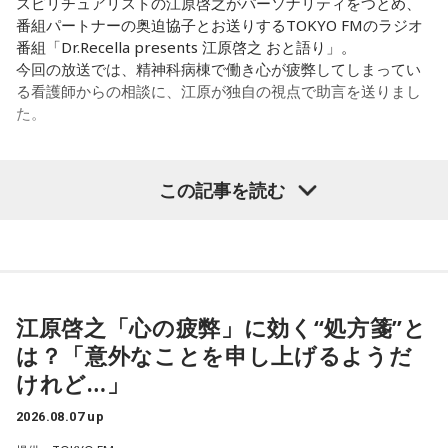
スピリチュアリストの江原啓之がパーソナリティをつとめ、
といけないので、逆に聴いてもらったらダメなんですよ。だ
番組パートナーの奥迫協子とお送りするTOKYO FMのラジオ
「あ、自分もバンドできるんだ」みたいな、そういうときの
から、音楽を通して真逆な作り方を体験できて、めちゃめち
番組「Dr.Recella presents 江原啓之 おと語り」。
ワクワク感のようなものが、いろんな不安や葛藤を飛び越え
ゃ面白かったです。
今回の放送では、精神科病棟で働き心が疲弊してしまってい
ちゃうみたいな、そういうバイタリティのある曲だなと思い
る看護師からの相談に、江原が独自の視点で助言を送りまし
ます。歌詞は自分と向き合っている部分も結構あるんですけ
た。
ど、音像がかなり爽やかなので、そういうものを飛び越えて
（左から）たかはしほのかさん、海さん
いくような“若さ”をすごく感じました。
パーソナリティの江原啓之
この記事を読む
次回8月8日（土）の放送は、シンガーソングライター・バー
チャルYouTuberのぼっちぼろまるさんをゲストに迎えてお届
◆新曲「コニファー」に込めた想い
けします。
＜リスナーからの相談＞
遠山：リーガルリリーは、7月11日（土）に新曲「コニファ
私は精神科病棟で看護師として働いています。幻覚や妄想に
----------------------------------------------------
ー」を配信リリースしました。おめでとうございます。
より精神症状が不安定な患者さんから、暴言や暴力を振るわ
この日の放送をradikoタイムフリーで聴く
れることがあります。病気だからと割り切って仕事に就いて
※放送エリア外の方は、プレミアム会員の登録でご利用いた
江原啓之「心の疲弊」に効く“処方箋”と
ほのか・海：ありがとうございます。
いるのですが、心が疲れてきています。私生活は充実してお
だけます。
は？「意外なことを申し上げるようだ
り、夫と新しく家を建てるためにも仕事は辞められません。
----------------------------------------------------
潮：「コニファー」はテレビアニメ「これ描いて死ね」のエ
けれど…」
仕事がつらいからこそ私生活が充実する、幸せになるぞとい
ンディングテーマとなっています。
う気持ちで頑張ろうと思うのですが、患者さんと関わる上で
＜番組概要＞
2026.08.07 up
の心持ちについてアドバイスをいただけないでしょうか？
番組名：JA全農 COUNTDOWN JAPAN
遠山：テレビアニメの楽曲を手がけるのは初めてじゃないよ