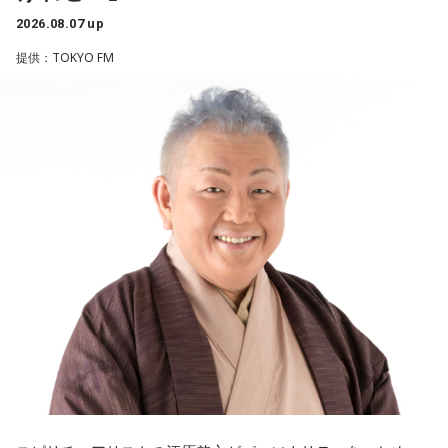
みたいな気持ちと、私がお家で音楽を作っているとき
リーガルリリーは高校在学時から注目を集め、国内大型ロッ
2026.08.07 up
の……“色”かな？ その色がすごく一致している部分があったの
クフェスにも多数出演するだけでなく、アメリカで開催され
提供：TOKYO FM
で、今回はアニメのエンディングテーマとして曲を書かせて
た世界最大級の音楽フェスティバル「SXSW（サウス・バイ・
もらったんですけど、結構パーソナルな部分が出た作品にな
サウスウエスト）」の出演や中国ツアーの開催など、海外で
りました。
のライブも経験。そのほか、2019年公開の映画「惡の華」で
は主題歌と劇中歌を担当し、今年4月から放送されたテレビド
遠山：自分自身の内面をすごく辿って探っている曲ですよ
ラマ版「惡の華」では、たかはしほのかさんが劇伴を担当。
ね？
そして、今秋には初のアジアツアーの開催が決定していま
す。
ほのか：はい。私は「自分自身を分かってみたい」という気
持ちで作品を作っていて、もしかしたら皆さんも何かを作る
遠山：僕は「惡の華」が好きで、（テレビドラマ版ではW主
ときって、自分自身を分かってみたいから作るんじゃないか
演の）あのちゃんと鈴木福くんがめちゃくちゃ素晴らしかっ
なと思って、そういう曲を作りました。
たですけど、そういうドラマの音楽って、どう作っていく
の？
遠山：海ちゃんはどうですか？
ほのか：私も今回初めて関わらせてもらったんですけど、今
海：アニメでは、マンガ大好きな女の子が、同人誌とかを売
まで作ってきたライブでやる曲やバンドでやる曲の作り方と
るようなイベントに行って「自分でも描けるんだ！」と思っ
は全然違って……ドラマの映像にいかに没頭させるかが重要と
て、そこから自分で描き始めるんですけど、それが私自身の
いうか。リーガルリリーでは、音楽を聴いてほしくて作って
音楽体験とすごくつながっていて。
いるんですけれど、ドラマの音楽は、映像を観てもらわない