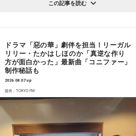
グ
いました。
この記事を読む
・渋谷のギャル1000人に聴きました「愛用してるタブレット
端末めっちゃデカそう」ランキング
こんな感じで、中島健人を1位にランクインさせてください。
（左から）潮紗理菜、たかはしほのかさん、海さん、遠山大
輔
※ メールの件名は「ランキング」でお願いします。
ドラマ「惡の華」劇伴を担当！リーガル
リリー・たかはしほのか「真逆な作り
■番組タイトル：ニッポン放送『中島健人のオールナイトニッ
◆“真逆な作り方”で楽曲制作
ポン』
方が面白かった」最新曲「コニファー」
■放送日時：2026年8月14日（金） 25時～27時 （15日
制作秘話も
リーガルリリーは高校在学時から注目を集め、国内大型ロッ
（土）午前1時〜3時）
クフェスにも多数出演するだけでなく、アメリカで開催され
ニッポン放送をキーステーションに全国ネットで放送
2026.08.07 up
た世界最大級の音楽フェスティバル「SXSW（サウス・バイ・
■パーソナリティ：中島健人
提供：TOKYO FM
サウスウエスト）」の出演や中国ツアーの開催など、海外で
■メールアドレス：
kenty@allnightnippon.com
のライブも経験。そのほか、2019年公開の映画「惡の華」で
■番組公式X：@Ann_Since1967
は主題歌と劇中歌を担当し、今年4月から放送されたテレビド
■番組ハッシュタグ：#中島健人ANN
ラマ版「惡の華」では、たかはしほのかさんが劇伴を担当。
そして、今秋には初のアジアツアーの開催が決定していま
す。