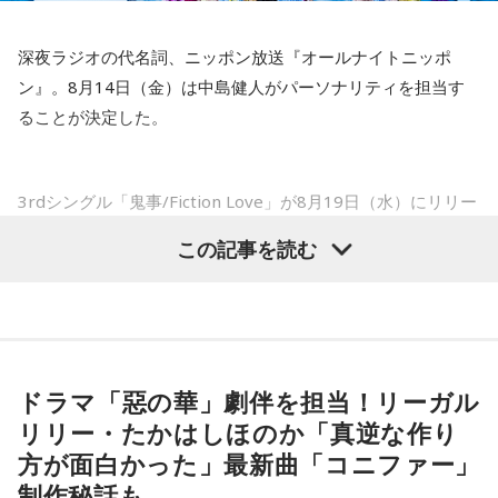
――以前から痛みはあったのでしょうか？
----------------------------------------------------
深夜ラジオの代名詞、ニッポン放送『オールナイトニッポ
この日の放送をradikoタイムフリーで聴く
山田「痛みがない範囲でできていたのですが、痛みの場所が
ン』。8月14日（金）は中島健人がパーソナリティを担当す
※放送エリア外の方は、プレミアム会員の登録でご利用いた
動いてしまって、数ミリでも痛みの場所が動くだけで痛みが
ることが決定した。
だけます。
変わってくるので」
----------------------------------------------------
――実戦復帰まで4ヶ月という診断のもと、ファームで最初に
＜番組概要＞
3rdシングル「鬼事/Fiction Love」が8月19日（水）にリリー
番組名：SPORTS BEAT supported by TOYOTA
投げたのは7月11日でした。リハビリはうまくいったという
スされることを記念して、中島健人が通称“1部”のパーソナリ
放送日時：毎週土曜 10:00～10:50
この記事を読む
ことでしょうか？
ティを初めて担当する。番組では、新曲「鬼事/Fiction
パーソナリティ：藤木直人、高見侑里
山田「トレーナーさんのおかげでうまくいったと思います」
番組Webサイト：
https://www.tfm.co.jp/beat/
Love」の話はもちろん、新曲にまつわるテーマでリスナーか
番組公式X：
@SPORTSBEAT_TFM
らメールを募集したり、中島の愛に溢れた遊戯王トークも披
――想定通りにいったということですね。
露する予定。（メールの締切は8月14日（金）正午）
山田「順調にいくのも難しくて、リハビリをしていく上でエ
ドラマ「惡の華」劇伴を担当！リーガル
ラーが出たり、身体との感覚がつながりずらかったりするな
盛りだくさんの内容でお届けする一夜限りの特別番組『中島
リリー・たかはしほのか「真逆な作り
かで、本当にトレーナーさんのおかげでうまくやっていただ
健人のオールナイトニッポン』は8月14日(金)25時からニッポ
きました」
方が面白かった」最新曲「コニファー」
ン放送をキーステーションに全国ネットで放送。
制作秘話も