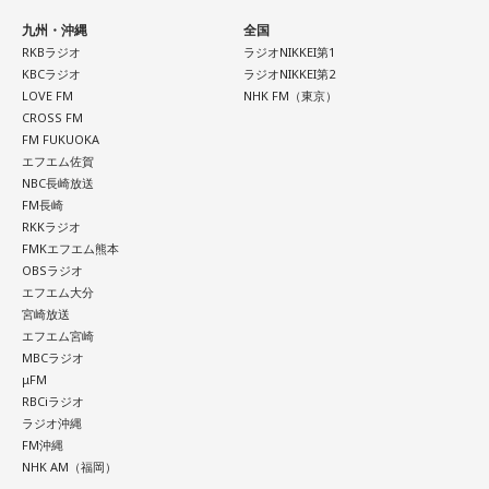
九州・沖縄
全国
寅の日は、「千里行って千里帰る」という言い伝えから、旅
RKBラジオ
ラジオNIKKEI第1
行や出張にも縁起が良い日とされています。
KBCラジオ
ラジオNIKKEI第2
LOVE FM
NHK FM（東京）
夏休み期間中ということもあり、旅行や帰省を予定している
CROSS FM
人にとっては、暦を意識するきっかけになるかもしれませ
FM FUKUOKA
エフエム佐賀
ん。
NBC長崎放送
FM長崎
もちろん、安全な旅行のためには、天候や交通情報を確認
RKKラジオ
し、余裕を持ったスケジュールを立てることが何より大切で
FMKエフエム熊本
す。
OBSラジオ
エフエム大分
■2026年8月8日に向いているとされること
宮崎放送
エフエム宮崎
2026年8月8日は、寅の日と先勝が重なる日です。暦を意識す
MBCラジオ
る人の中には、次のような予定をこの日に合わせる人もいま
μFM
RBCiラジオ
す。
ラジオ沖縄
FM沖縄
・財布を新調する、または使い始める
NHK AM（福岡）
・銀行口座を開設する