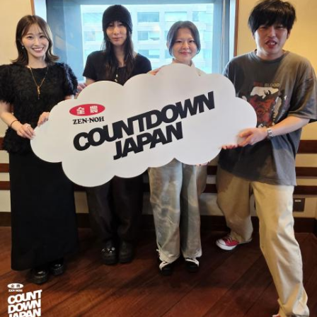
遠山：僕は「惡の華」が好きで、（テレビドラマ版ではW主
演の）あのちゃんと鈴木福くんがめちゃくちゃ素晴らしかっ
たですけど、そういうドラマの音楽って、どう作っていく
の？
ほのか：私も今回初めて関わらせてもらったんですけど、今
まで作ってきたライブでやる曲やバンドでやる曲の作り方と
は全然違って……ドラマの映像にいかに没頭させるかが重要と
いうか。リーガルリリーでは、音楽を聴いてほしくて作って
いるんですけれど、ドラマの音楽は、映像を観てもらわない
といけないので、逆に聴いてもらったらダメなんですよ。だ
から、音楽を通して真逆な作り方を体験できて、めちゃめち
ゃ面白かったです。
（左から）たかはしほのかさん、海さん
◆新曲「コニファー」に込めた想い