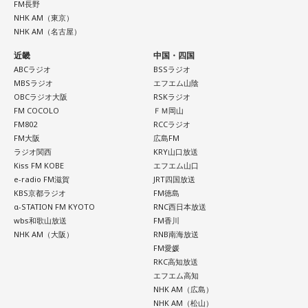
とから、財布を購入したり、使い始めたりするタイミングと
FM長野
して選ぶ人もいます。
NHK AM（東京）
NHK AM（名古屋）
「お金が無事に戻ってくる」という言い伝えに由来するもの
近畿
中国・四国
で、開運アクションとして親しまれている考え方です。
ABCラジオ
BSSラジオ
MBSラジオ
エフエム山陰
ただし、財布を新調したからといって金運の上昇が保証され
OBCラジオ大阪
RSKラジオ
るわけではありません。あくまでも縁起担ぎとして取り入れ
FM COCOLO
ＦＭ岡山
られている習慣です。
FM802
RCCラジオ
FM大阪
広島FM
ラジオ関西
KRY山口放送
■2026年8月8日に宝くじを買うのは？
Kiss FM KOBE
エフエム山口
e-radio FM滋賀
JRT四国放送
寅の日は、金運にまつわる吉日として紹介されることが多い
KBS京都ラジオ
FM徳島
ため、宝くじを購入するタイミングとして意識する人もいま
α-STATION FM KYOTO
RNC西日本放送
す。
wbs和歌山放送
FM香川
NHK AM（大阪）
RNB南海放送
一方で、宝くじの当選を保証するものではありません。「縁
FM愛媛
起の良い日に買いたい」という気持ちから、暦を参考にする
RKC高知放送
人もいるという考え方です。
エフエム高知
NHK AM（広島）
NHK AM（松山）
■2026年8月8日に旅行へ行くのは？