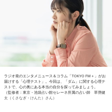
――患者からの暴言や暴力に心が折れそうになりながらも、
けします。
例えば、小さいお子さんがいるときって、やっぱり楽しいけ
過酷な現場で奮闘する看護師の相談に対し、江原は「意外な
れど身体がついていけないときって、ちょっと子育てが憂鬱
ことを申し上げるようだけれど……」と前置きした上で、具体
----------------------------------------------------
になったりする時って出ちゃうじゃないですか。子どもの元
的なアドバイスを提示しました。
この日の放送をradikoタイムフリーで聴く
気な「キャー！」というのも、元気なときには「もう！」と
※放送エリア外の方は、プレミアム会員の登録でご利用いた
いうくらいで済むけれど、頭が痛いときはキツイもんね。そ
江原：私はね、ちょっと意外なことを申し上げるようだけれ
だけます。
ういうことなんですよね。
ど、「体力」だと思います。やっぱり、ちゃんと食べて、よ
----------------------------------------------------
く寝る。で、やっぱり看護師さんって不規則でしょう？ 夜勤
自分の体力、コンディション。「元気」の「気」は中がお米
とかね。いろいろとシフトがあるから、身体のコンディショ
＜番組概要＞
（氣）だから、しっかり食べて、元気をつけていってくださ
ンを持っていくのがとっても大変だと思うの。
番組名：JA全農 COUNTDOWN JAPAN
い。それも、仕事のうちです。
放送エリア：TOKYO FMをはじめとする、JFN全国38局ネッ
これ、ばかにならなくて、私、いつもフィジカルとスピリチ
ト
ュアルというものは、いつも同じく同等に思わなきゃダメだ
放送日時：毎週土曜 13:00～13:53
パートナーの奥迫協子、パーソナリティの江原啓之
と言っているんです。昔から「健全な身体に健全な精神宿
ラジオ発のエンタメニュース＆コラム「TOKYO FM＋」がお
パーソナリティ：遠山大輔（グランジ）、潮紗理菜
る」って言いますでしょう？
届けする「心理テスト」。今回は、「ダム」に関する心理テ
番組Webサイト：
https://www.tfm.co.jp/countdownjapan/
ストで、心の奥にある本当の自分を探ってみましょう。
番組公式X：
@JA_CDJ
それは、例えばご病気の方とかはダメだとか、そういう風に
●江原啓之 今夜の格言
（監修者：東京・池袋占い館セレーネ所属の占い師 草彅健
差別しているわけではなくてね。私達、コンディションが良
「フィジカルはスピリチュアルの基本です」
太（くさなぎ・けんた）さん）
いと心のコンディションも良くなりません？ やっぱり、寝不
足のときってちょっとネガティブになっちゃったり、笑顔が
＜番組概要＞