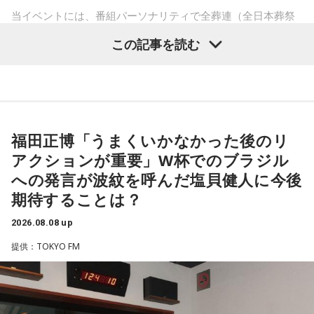
当イベントには、番組パーソナリティで全葬連（全日本葬祭
業協同組合連合会）のフューネラルアンバサダーも務める田
この記事を読む
村淳と、アシスタントの砂山圭大郎アナウンサーが登壇。
「自分自身と話そう」をテーマに、“これまでの人生”を肯定し
ながら“これからの生き方”を考える時間を、来場者とのやり取
りを交えながらお届けしました。
福田正博「うまくいかなかった後のリ
昨年に続き2回目の開催となる本イベントは、参加者が自分自
アクションが重要」W杯でのブラジル
身を見つめ直す2つのコーナーで展開。「自分への表彰状を送
への発言が波紋を呼んだ塩貝健人に今後
ろう」のコーナーでは、大きな成功でなくても「自分、本当
期待することは？
によく頑張ったな」と思えるこれまでの出来事を、“自分への
表彰状”という形で来場者から募集・紹介。自身の記憶を改め
2026.08.08 up
て言葉にすることで、人生をじっくりと見つめ直す時間とな
提供：TOKYO FM
りました。
続く「人生の最後に流したい私のエンディング曲」のコーナ