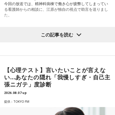
ほのか：はい。私は「自分自身を分かってみたい」という気
今回の放送では、精神科病棟で働き心が疲弊してしまってい
いと心のコンディションも良くなりません？ やっぱり、寝不
持ちで作品を作っていて、もしかしたら皆さんも何かを作る
る看護師からの相談に、江原が独自の視点で助言を送りまし
足のときってちょっとネガティブになっちゃったり、笑顔が
ときって、自分自身を分かってみたいから作るんじゃないか
た。
ちょっと欠けちゃったりね。
なと思って、そういう曲を作りました。
やっぱり、この世に生きている限りは、フィジカルなことっ
遠山：海ちゃんはどうですか？
パーソナリティの江原啓之
てすごく大事なんですよね。だから、よりスピリチュアルを
この記事を読む
発揮したいと思う場合には、フィジカルをとても大切にする
海：アニメでは、マンガ大好きな女の子が、同人誌とかを売
ということが大事だと思うんですよね。
るようなイベントに行って「自分でも描けるんだ！」と思っ
＜リスナーからの相談＞
て、そこから自分で描き始めるんですけど、それが私自身の
――精神力を支えるのは徹底した体調管理であると説く江
私は精神科病棟で看護師として働いています。幻覚や妄想に
音楽体験とすごくつながっていて。
原。さらに、日常生活におけるコンディションづくりの重要
より精神症状が不安定な患者さんから、暴言や暴力を振るわ
性を語ります。
れることがあります。病気だからと割り切って仕事に就いて
【心理テスト】言いたいことが言えな
「あ、自分もバンドできるんだ」みたいな、そういうときの
いるのですが、心が疲れてきています。私生活は充実してお
ワクワク感のようなものが、いろんな不安や葛藤を飛び越え
い…あなたの隠れ「我慢しすぎ・自己主
江原：やっぱり、集中力が欠けちゃうしね。だからご飯を食
り、夫と新しく家を建てるためにも仕事は辞められません。
ちゃうみたいな、そういうバイタリティのある曲だなと思い
張ニガテ」度診断
べて、新しいお家を建てればまたよく寝られたりすると思う
仕事がつらいからこそ私生活が充実する、幸せになるぞとい
ます。歌詞は自分と向き合っている部分も結構あるんですけ
けれど、そういう風な自分自身のメンテナンスというか、そ
う気持ちで頑張ろうと思うのですが、患者さんと関わる上で
ど、音像がかなり爽やかなので、そういうものを飛び越えて
2026.08.07 up
れを大事にして、コンディションを常に最高に整えるという
の心持ちについてアドバイスをいただけないでしょうか？
いくような“若さ”をすごく感じました。
ことであれば、もしかしたら悩んでいた時期は体調が不安定
提供：TOKYO FM
だったかもしれない。だって、普段だったら前向きにいける
＜江原からの回答＞
次回8月8日（土）の放送は、シンガーソングライター・バー
ところが、何かふと不安になっちゃったりするでしょう。
チャルYouTuberのぼっちぼろまるさんをゲストに迎えてお届