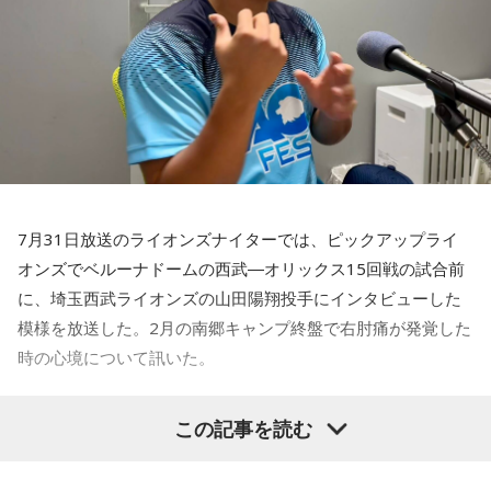
■提供：全日本葬祭業協同組合連合会（全葬連）
貝選手の言葉が切り取られて話題になったというか、ブラジ
ルにちょっと火をつけてしまった部分もあるのかなと思った
のですが。
福田：そうですね。塩貝選手に悪意はなかったと思います
し、素直に自分の気持ちを言っただけなのですが、それをブ
ラジルサイドがうまく切り取って、結果的に彼らのモチベー
ションを上げるような形になってしまったので、それはあま
り良くなかったかなと思います。
7月31日放送のライオンズナイターでは、ピックアップライ
何を言っているかというと、日本とブラジルの力関係は間違
オンズでベルーナドームの西武―オリックス15回戦の試合前
いなくブラジルが上なんですよ。そこで日本サイドが考えな
に、埼玉西武ライオンズの山田陽翔投手にインタビューした
きゃいけないことは、ブラジルに油断してもらう、隙を見せ
てもらうということも1つだと思っていて。
模様を放送した。2月の南郷キャンプ終盤で右肘痛が発覚した
時の心境について訊いた。
去年おこなったブラジルとの親善試合では、日本が2-0から3
点を取ってブラジルに勝っているんです。だけれども、ブラ
――1軍デビューを果たしたプロ3年目の昨シーズンは素晴ら
ジルは対戦相手が決まったときに「オランダじゃなくて良か
この記事を読む
しい成績だったかと思いますが、「求めすぎずに自分のやる
った」と思っていた。日本ということで、少しでも油断して
くれれば、日本にとっては好都合じゃないですか。
べきことをできていた」と振り返りましたね。