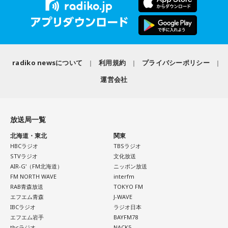
4．どうやって放水しているのか……我慢しすぎ度20％
■2026年8月8日はどんな日？
上手な出し方を気にしたあなた。本音を出そうという意識は
しっかり持っているので、我慢しすぎは少なめです。ただ、
2026年8月8日（土）・先勝
どう言えば角が立たないかを考えすぎて、タイミングを逃す
・寅の日
ことも。完璧を意識しすぎず、素直に伝えてみるのがコツで
radiko newsについて
利用規約
プライバシーポリシー
・令和8年8月8日のゾロ目
す。
・六曜「先勝」（午前中が吉とされる）
運営会社
＊
「8」が並ぶことから縁起の良い日というイメージを持つ人も
いますが、暦の上では
寅の日
にあたるのが最大の特徴です。
我慢できるのは、あなたが優しくて、まわりを思いやれる証
放送局一覧
拠です。あとは少しだけ、自分の本音も大切にしてあげまし
また、六曜は
先勝
で、一般的には午前中が吉、午後は控えめ
北海道・東北
関東
ょう。
に過ごすのが良いという考え方があります。
HBCラジオ
TBSラジオ
STVラジオ
文化放送
■監修者プロフィール：草彅健太（くさなぎ・けんた）
AIR-G'（FM北海道）
ニッポン放送
■寅の日とは？
東京池袋占い館セレーネ所属。メンタルケアカウンセラー。
FM NORTH WAVE
interfm
鑑定件数は若い女性を中心に7,000件を超え、占いイベントや
RAB青森放送
TOKYO FM
寅の日とは、12日に一度巡ってくる吉日
です。
アプリの監修も手がける。また、イベントMCや声優としての
エフエム青森
J-WAVE
活動もしており、芸能関係者からの依頼も多い。
IBCラジオ
ラジオ日本
虎は古くから「千里行って千里帰る」という言い伝えがあ
Webサイト：
https://selene-uranai.com/
エフエム岩手
BAYFM78
り、「出ていったものが無事に戻ってくる」と考えられてき
tbcラジオ
NACK5