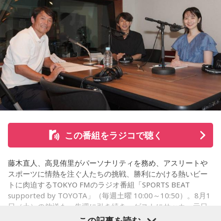
ーでは、来場者が選んだ“人生の最後に流したい一曲”にまつわ
る思い出を紹介。音楽を通してこれまでの人生を振り返りな
がら、これからの“自分らしい生き方”を考える時間を共有しま
した。田村は、人生の最後に流したい曲について、「お葬式
で流す曲は決めている。しかも自分の声で流したいと思っ
て、毎日ギターの弾き語りを書斎で練習して、音源として残
しているんです。娘たちにも聴こえているはずだから、お葬
式のときに『パパが弾いてた曲だ』と思ってもらえたら」と
思いを語りました。
この番組をラジコで聴く
コーナー後には、来場者から田村への質疑応答も実施。最後
藤木直人、高見侑里がパーソナリティを務め、アスリートや
には、田村がイベントを振り返り、「リスナーの皆さんのエ
スポーツに情熱を注ぐ人たちの挑戦、勝利にかける熱いビー
ンディング曲の話とかを聞いているだけでも、僕はポジティ
トに肉迫するTOKYO FMのラジオ番組「SPORTS BEAT
supported by TOYOTA」（毎週土曜 10:00～10:50）。8月1
ブになれた。確かに死はすごく悲しいことではあるんだけ
日（土）の放送も、先週に引き続き、ゲストにサッカー元日
ど、100％皆さんに必ず来るお別れなので、そのお別れとど
本代表の福田正博さんが登場！ 当記事では、「FIFAワールド
この記事を読む