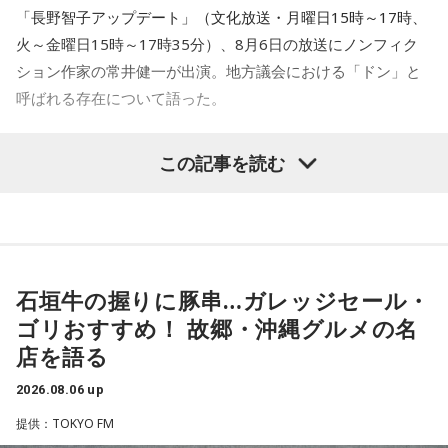
大阪公演の前の日もお仕事だったんですけど、そのお仕事が
「長野智子アップデート」（文化放送・月曜日15時～17時、
終わったらすぐ大阪に帰って、ちょっとだけ（愛猫の）まろ
火～金曜日15時～17時35分）、8月6日の放送にノンフィク
んにも会えたんですよ。それで、その次の日にライブをし
ション作家の常井健一が出演。地方議会における「ドン」と
て、家族が観に来てくれて、帰ったという大阪ライフでした
ね。
呼ばれる存在について語った。
「551」のCMのモノマネもやらせていただいたんですよ。
鈴木敏夫（文化放送解説委員）
「福岡県議会で浮上した、議
この記事を読む
「551の豚まんがあるとき？ ないとき？」っていうCMがある
長ポストをめぐる現金授受疑惑です。その渦中にいる藏内勇
んですけど、それの乃木坂46バージョンをみんなでやりたく
夫議長は県議10期を重ね、全国都道府県議会議長会の会長で
て、「私が『乃木坂があるとき！』って言ったら喜んで、
『乃木坂がないとき……』って言ったら悲しんでください！」
もあります。国政に影響を及ぼす地方のドンとして知られて
っていうのをアンコールでやったんです（笑）。
います」
石垣牛の握りに豚串…ガレッジセール・
リスナーちゃんはそのことを言ってくれていて、それも楽し
常井健一
「『ドン』はスペイン語に由来する外来語です。ボ
かった！ 私も大阪に行く前から「みんなでやれたら楽しいだ
ゴリおすすめ！ 故郷・沖縄グルメの名
スよりもさらにスケールの大きな権力者を示す言葉として定
ろうな」と思っていたから、そういうこともできて楽しかっ
店を語る
たですね！ 来てくれてありがとう！
着しました。いま、ドンとして注目されるのが福岡県議会の
藏内議長。福岡県内には一昔前から『福岡三国志』という言
2026.08.06 up
----------------------------------------------------
葉がありまして。現在は麻生太郎さん、武田良太さん、そし
提供：TOKYO FM
この日の放送をradikoタイムフリーで聴く
て藏内さんが熾烈な権力闘争を繰り広げています」