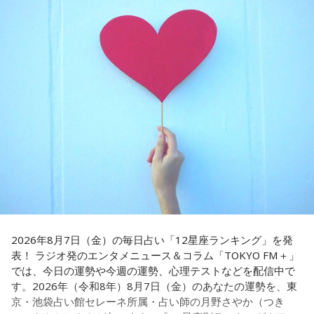
本土復帰当時の記憶はありませんが、「僕らは“復帰っ子”と言
てドンはポン、ポン、ポン、と手を当てて厚さを確かめる。
われている」と話すゴリさん。両親からは、復帰直後の沖縄
そのままスーッと返す。返された側は帰りがけ、広いお庭の
の活気や、ドルから円への切り替えをめぐる混乱を聞いて育
中にあるお社に両手を合わせ、賽銭箱に封筒を置いていく、
ちました。なかでも「『円になったほうがお金が減る』と文
と。こういう逸話がまことしやかに語られること自体が、ド
句を言っていた」というエピソードは、当時ならではの出来
事として印象に残っているそうです。
ンの権力を大きくしているんですね。直接、命令しなくても
周りが勝手に忖度して動く、というのがドンの世界です」
小学生の頃に、「旅行に行こう」と言われて沖縄を離れ、大
阪へ。しかし翌朝、父親の姿はなく、「今日からおじさんと
長野
「こういうドンが全国にいる、というわけですね」
おばさんと暮らすんだよ」と告げられます。「映画みたいな
嘘みたいな話で」と振り返るように、突然始まった新生活に
戸惑い、転校先でも誰とも話せない日々が続きました。
常井
「福岡って大物議員がたくさんいました。その中で藏内
さんはどういう位置づけか。麻生さん、武田さん、かつては
孤独を感じるなかで、「何かしなきゃ」との思いから、クラ
古賀誠さん、山崎拓さん、村上正邦さん、といった方も。大
スの人気者の行動を観察。「面白いことをやると人が集ま
物が同じ県内にたくさんいることが、ドンを生み出す第2の条
2026年8月7日（金）の毎日占い「12星座ランキング」を発
る」という気づきを得て、掃除の時間に机の上で松田聖子さ
表！ ラジオ発のエンタメニュース＆コラム「TOKYO FM＋」
件です」
んの「青い珊瑚礁」を歌いながら一発芸を披露。最初は教室
では、今日の運勢や今週の運勢、心理テストなどを配信中で
が静まり返ったものの、その後は「あんなに無口だった転校
す。2026年（令和8年）8月7日（金）のあなたの運勢を、東
生が急に変なことをやり出した」と話題になり、「お前、お
長野
「はい」
京・池袋占い館セレーネ所属・占い師の月野さやか（つき
もろいな」「遊ぼうや」と友達の輪が一気に広がったといい