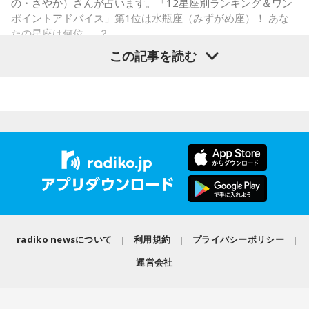
の・さやか）さんが占います。「12星座別ランキング＆ワン
ます。
常井
「というのは、県議会の自民党も国会議員の系列ごとに
ポイントアドバイス」第1位は水瓶座（みずがめ座）！ あな
分かれていて。知事選や市長選があると保守分裂になってし
たの星座は何位……？
この出来事をきっかけに、「笑いは武器になる」と実感。
「自分を認めてもらうには、人を笑わせればいい」という体
まうんですね。その間をつなぐ調整役が必要になると。実
この記事を読む
験が、芸人としての原点になったと振り返ります。
際、福岡県は90年代まで革新県政、社会党系の知事がいたん
ですが。バラバラになった自民党を束ねる役割を果たしたの
さらに、ショートフィルムの賞を受賞した際には、憧れだっ
が藏内さんだった。藏内さんは国会議員が就くことが多い自
【1位】水瓶座（みずがめ座）
た松田聖子さんからトロフィーを受け取る機会もありまし
「もっと自由でいいんだ！」と、自分らしい生き方が見えて
民党県連会長にもなれた。ドンは保守分裂の中で育つんです
た。思いを伝えようとしたものの、感激のあまり「文法はめ
きそうな日。義務で続けてきたことより、楽しくて夢中にな
ちゃくちゃだし、早口で喋ったもんだから、ただただ引きつ
ね」
れることを選ぶと流れが変わります。人と違っても大丈夫。
らせてしまいました」と当時を振り返り、苦笑いを見せまし
今夜にでも「本当はこう生きたい」を自由に書き出してみ
た。
放送ではさらにドンの実態についての解説が続いた。
て。
【2位】双子座（ふたご座）
ゴリさん
思いがけない誘いや情報が、次の展開を連れてくるかも！今
radiko newsについて
利用規約
プライバシーポリシー
日は考え込むより、面白そうな方へ軽やかに動いてみるのが
正解です。誰かとの会話から人生のヒントが見つかる予感
運営会社
◆故郷・沖縄で味わう絶景とグルメ
も。今日は気になる人に自分から連絡してみて。
沖縄を訪れたらぜひ足を運んでほしい場所として、ゴリさん
【3位】天秤座（てんびん座）