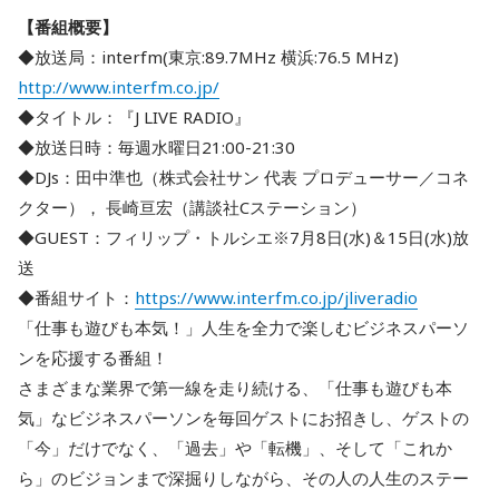
【番組概要】
◆放送局：interfm(東京:89.7MHz 横浜:76.5 MHz)
http://www.interfm.co.jp/
◆タイトル：『J LIVE RADIO』
◆放送日時：毎週水曜日21:00-21:30
◆DJs：田中準也（株式会社サン 代表 プロデューサー／コネ
クター）， 長崎亘宏（講談社Cステーション）
◆GUEST：フィリップ・トルシエ※7月8日(水)＆15日(水)放
送
◆番組サイト：
https://www.interfm.co.jp/jliveradio
「仕事も遊びも本気！」人生を全力で楽しむビジネスパーソ
ンを応援する番組！
さまざまな業界で第一線を走り続ける、「仕事も遊びも本
気」なビジネスパーソンを毎回ゲストにお招きし、ゲストの
「今」だけでなく、「過去」や「転機」、そして「これか
ら」のビジョンまで深掘りしながら、その人の人生のステー