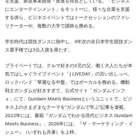
を支援、新規事業開発・推進を得意としている。「ビジネス
にエンターテインメント」をモットーに、様々な企業を支援
する傍ら、ビジネスイベントではトークセッションのファシ
リテーターや、複数の大学で講師も務める。
学生時代は競技ダンスに熱中し、4年次の全日本学生競技ダン
ス選手権では3位入賞を果たす。
プライベートでは、クルマ好きの3児の父。働く大人たちが本
気ではしゃぐライブイベント「J LIVEDAY」の言い出しっぺ。
ロックバンド「華麗なる中盤」ではボーカルを務める。機動
戦士ガンダムが好きすぎて、公式サイト「ガンダムインフ
ォ」にて、Gundam Meets Businessというユニットで、ビジ
ネス上のさまざまなテーマを”ガンダムで学ぶ”記事を連載。
2022年には、書籍『ガンダムでわかる現代ビジネス Gundam
Meets Business』、2026年には、『ザ・マーケティング・イ
シュー』（いずれも共著）を上梓。