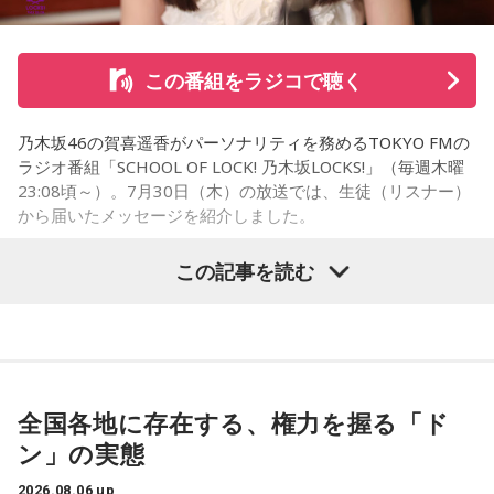
さらに、ホースセラピーについても自身の経験を交えて語っ
この番組をラジコで聴く
た。大学時代に所属していた馬術部では、地域の子どもたち
を招いた体験会が行われており、馬に乗ることで身体を自然
乃木坂46の賀喜遥香がパーソナリティを務めるTOKYO FMの
に動かすきっかけになったり、高い視点から景色を見ること
ラジオ番組「SCHOOL OF LOCK! 乃木坂LOCKS!」（毎週木曜
で自信や自己肯定感につながったりする姿を目にしていたと
23:08頃～）。7月30日（木）の放送では、生徒（リスナー）
いう。
から届いたメッセージを紹介しました。
今回の訪問を通じて、馬が競技や競走だけではなく、さまざ
この記事を読む
まな形で人を支える存在であることを改めて感じた菅井。
乃木坂46の賀喜遥香
「いろいろな形で人を助けてくれる馬たちが今後もいろいろ
な場所で幸せに暮らせるようになったらいいな」と願いを語
「私は『真夏の全国ツアー2026』大阪公演2日目に参加しま
った。
した！ 偶然にも遥香先生と髪型がお揃いで、それだけでもす
ごくうれしかったし、かわいい遥香先生も、かっこいい遥香
全国各地に存在する、権力を握る「ド
先生もたくさん観ることができて、大満足のライブでした！
ン」の実態
アンコールのときに披露していた『551蓬莱』のCMのモノマ
ネも関西ならではで、私も昔から観ていたので、とても楽し
2026.08.06 up