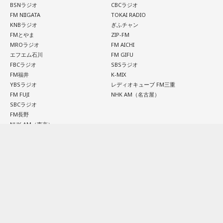
【6位】獅子座（しし座）
BSNラジオ
CBCラジオ
太陽が獅子座を照らす今は、自分の人生を自分で演出してい
FM NIIGATA
TOKAI RADIO
一方、「お手紙を書きたくなる場所」を尋ねられると、迷わ
KNBラジオ
ぎふチャン
くとき。「もっと私らしくていい」と許可を出すことで魅力
ず「沖縄の海」と回答。水中眼鏡をつけて海に潜り、「音を
FMとやま
ZIP-FM
が開いていきます。遠慮せず好きなことを表現してみて。夜
塞がれた瞬間に、幻想的な世界を勝手に水が演出してくれ
MROラジオ
FM AICHI
は理想の自分になったつもりで未来を想像してみましょう。
る」と表現します。さらに、水中から見上げる水面には「太
エフエム石川
FM GIFU
陽の光に反射した美しい光のライン」が広がり、「365日飽
FBCラジオ
SBSラジオ
【7位】魚座（うお座）
きない。同じ顔を見せないんですよ、自然が」と、その美し
FM福井
K-MIX
直感の中に「これからの幸せ」のヒントが隠れていそう。損
YBSラジオ
レディオキューブ FM三重
さを語りました。そして海へ向け、「『美しくいてくれてあ
得や正解より、なぜか惹かれるものを大切にしてみてくださ
FM FUJI
NHK AM（名古屋）
りがとう』という手紙は書きたくなります」と、故郷への深
い。心が喜ぶ選択が新しいご縁につながるかも。夜は好きな
SBCラジオ
い愛情をのぞかせました。
音楽を聴きながら、叶えたい未来をイメージしてね。
FM長野
NHK AM（東京）
最後に、ゴリさんが「今、想いを伝えたい方」として名前を
NHK AM（名古屋）
【8位】乙女座（おとめ座）
挙げたのは、ボクシング元世界王者の具志堅用高さんでし
「ちゃんとしなきゃ」を少し緩めると、毎日がもっと楽しく
た。今年で世界王座獲得から50年という節目の年を迎えるこ
近畿
中国・四国
なりそうです。効率や正しさだけではなく、自分が心地よく
とに触れ、「手紙を書きたい」と温かい想いを語りました。
ABCラジオ
BSSラジオ
続けられる方法を探してみて。仕事のやり方を変えるのもお
MBSラジオ
エフエム山陰
すすめ。今日は一つだけ「やらなくていいこと」を決めてみ
OBCラジオ大阪
RSKラジオ
＜番組概要＞
ましょう。
FM COCOLO
ＦＭ岡山
番組名：日本郵便 SUNDAY'S POST
FM802
RCCラジオ
放送日時：毎週日曜 15:00～15:50
FM大阪
広島FM
【9位】牡牛座（おうし座）
パーソナリティ：小山薫堂、宇賀なつみ
ラジオ関西
KRY山口放送