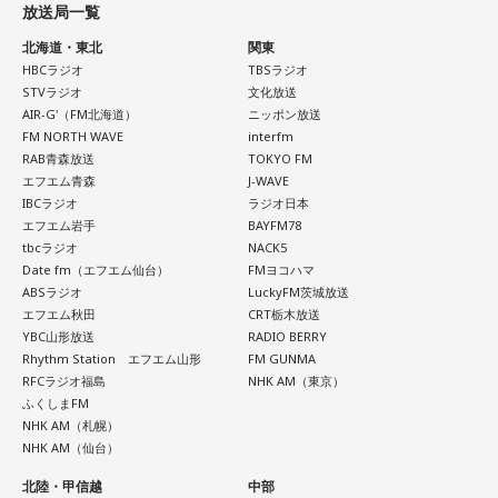
は国際通り近くの「せんべろ街」を紹介しました。「そこだ
放送局一覧
今日から金星が天秤座へ！！あなた本来の魅力がグッと高ま
け東南アジアの空気感もあるので、1つの場所で2つの旅行を
る時。人とのご縁にも恵まれやすく、嬉しいお誘いや出会い
北海道・東北
関東
しているみたい」と、その独特の魅力を語ります。
があるかもしれません。少しおしゃれして人に会うのもおす
HBCラジオ
TBSラジオ
すめ。今日は鏡の前で「今の自分が好きなところ」を3つ見つ
STVラジオ
文化放送
なかでもおすすめとして挙げたのが「米仙」です。お酒3杯に
AIR-G'（FM北海道）
ニッポン放送
けて褒めてみて！
寿司5貫の組み合わせがリーズナブルな価格で楽しめ、「石垣
FM NORTH WAVE
interfm
牛の握りが絶品」だと紹介。「炙りと生があるんですけど、
RAB青森放送
TOKYO FM
【4位】射手座（いて座）
炙らないほうがおすすめです」と、地元ならではの楽しみ方
エフエム青森
J-WAVE
「もっと面白いことがしたい！」という気持ちが未来を動か
も教えてくれました。
IBCラジオ
ラジオ日本
します。今までのやり方にこだわらず、楽しそうな方へ進ん
エフエム岩手
BAYFM78
でみると思わぬ展開が待っていそう。少し大胆なくらいで
さらに、「末廣ブルース」も外せない1軒です。建物のレトロ
tbcラジオ
NACK5
OK。今日はこの夏やりたいことを一つ予定に書き込んでみ
Date fm（エフエム仙台）
FMヨコハマ
感が魅力の豚串専門店で、「タンだとかハラミだとかハツ、
て！
ABSラジオ
LuckyFM茨城放送
レバーとかを味わいながら、昔ながらの雰囲気が楽しめる」
エフエム秋田
CRT栃木放送
と話します。「けっこうペッパーが強めで、かなりおいしい
【5位】牡羊座（おひつじ座）
YBC山形放送
RADIO BERRY
豚串です」と太鼓判を押しました。
Rhythm Station エフエム山形
FM GUNMA
あなたの行動力が誰かの心に火をつける日。今日は周りの反
RFCラジオ福島
NHK AM（東京）
応を気にするより「私はこれがやりたい！」を大切にしてみ
お気に入りのステーキ店を尋ねられると、ゴリさんは「エメ
ふくしまFM
て。あなたが楽しそうに動くほど仲間も集まってきそうで
ラルドです」と即答。なかでもプレミアムリブステーキにつ
NHK AM（札幌）
す。今夜、明日すぐできる小さな一歩を決めてから寝てみて
いては、「脂の乗り方、柔らかさ、肉の質がもうレベルが違
NHK AM（仙台）
ね。
います」と熱く語り、長年愛される名店の魅力を紹介しまし
北陸・甲信越
中部
た。