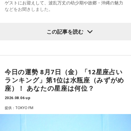
ゲストにお迎えして、波乱万丈の幼少期や故郷・沖縄の魅力
す」
などをお聞きしました。
長野
「10期。ほう」
この記事を読む
（左から）パーソナリティの小山薫堂、ゴリさん、宇賀なつ
常井
「どの知事、どの県庁幹部よりも古株になります。議会
み
では自民党から共産党まで長年の付き合いがあって、気心が
知れているんですね。そうなると影響力が及ぶのは公共事業
◆“笑いは武器”と気づいた少年時代
や予算だけではない。県内すべての選挙で誰に自民党の公認
や推薦を出すのか、という決定権を握っている。あとは役
今日の運勢 8月7日（金）「12星座占い
ゴリさんは、1972年沖縄県那覇市生まれ。沖縄の本土復帰か
人、教職員、警察署員といった地方公務員の人事にも影響力
らわずか1週間後に生まれた“復帰っ子”です。1995年に中学時
ランキング」第1位は水瓶座（みずがめ
を発揮することがあります」
代の同級生・川田広樹さんとガレッジセールを結成し、バラ
座）！ あなたの星座は何位？
エティ番組などで人気を集めました。2006年からは映画監督
としても活動。2019年公開の映画「洗骨」はモスクワ国際映
長野
「はい」
2026.08.06 up
画祭に出品されるなど国内外で高い評価を受け、日本映画監
提供：TOKYO FM
督協会新人賞を受賞しました。また、「おきなわ新喜劇」の
常井
「人事の季節になるとドンの自宅に行列ができる、と言
旗揚げやYouTube「ゴリ★オキナワ」などを通じて、故郷・
われるんですね。別の地域で聴いた話ですが、ドンの家に入
沖縄の魅力を発信し続けています。
ると、その訪問客は茶封筒を机の上にソッと出します。そし