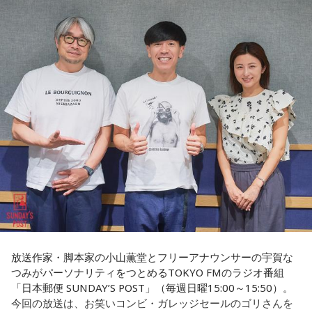
※放送エリア外の方は、プレミアム会員の登録でご利用いた
だけます。
----------------------------------------------------
長野
「藏内さんだけ県議、ということですね」
＜番組概要＞
常井
「なぜ1人の地方議員が永田町の大物にも匹敵する大きな
番組名：SCHOOL OF LOCK!
力を持ったのか。きょうは福岡を入口に、全国に共通するド
パーソナリティ：アンジー校長（アンジェリーナ1/3・
ンの条件を探ります。私、10年ほど前に全国各地の地方選挙
Gacharic Spin）、たんぼ教頭（溝上たんぼ）
放送日時：月曜～木曜 22:00～23:55／金曜 22:00～22:55
を取材していたとき、どこへ行ってもドンと呼ばれる地元の
番組Webサイト：
https://www.tfm.co.jp/lock/
権力者がいたんですね。どういう人かというと、だいたい経
番組公式X：
@sol_info
済力があって抜群に選挙が強くて。地元の首長や国会議員よ
りも発言力がある人です」
長野
「はい」
常井
「中には、かつての野中広務さんや森山𥙿さんのように
放送作家・脚本家の小山薫堂とフリーアナウンサーの宇賀な
50を過ぎてから国政に進んだドンもいる。ではどういった状
つみがパーソナリティをつとめるTOKYO FMのラジオ番組
「日本郵便 SUNDAY’S POST」（毎週日曜15:00～15:50）。
況がそろうとドンが生まれるか。第1の条件は、圧倒的な他薦
今回の放送は、お笑いコンビ・ガレッジセールのゴリさんを
です。藏内さんって県議10期。40年近く県議会にいるわけで