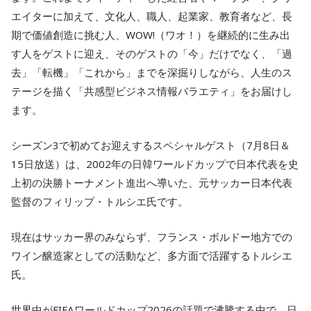
エイターに加えて、文化人、職人、起業家、教育者など、長
期で価値創造に挑む人、WOW!（ワオ！）を継続的に生み出
す人をゲストに迎え、そのゲストの「今」だけでなく、「過
去」「転機」「これから」までを深掘りしながら、人生のス
テージを描く「共感型ビジネス情報バラエティ」をお届けし
ます。
シーズン3で初めてお迎えするスペシャルゲスト（7月8日＆
15日放送）は、2002年の日韓ワールドカップで日本代表を史
上初の決勝トーナメント進出へ導いた、元サッカー日本代表
監督のフィリップ・トルシエ氏です。
現在はサッカー界のみならず、フランス・ボルドー地方での
ワイン醸造家としての活動など、多方面で活躍するトルシエ
氏。
世界中がFIFAワールドカップ2026の話題で沸騰する中で、日