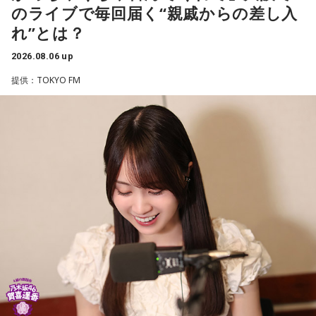
のライブで毎回届く“親戚からの差し入
に、競走馬として活躍した後、ケガやさまざまな事情によっ
れ”とは？
て引退を余儀なくされた馬たちの新たな居場所を提供する施
設。引退後すぐに次の活躍先が決まらない馬たちの受け皿と
2026.08.06 up
して、全国の乗馬施設に繋げたり、ホースセラピーで活躍す
提供：TOKYO FM
る道を探すなど、馬たちの“第二の馬生”を支えている。
施設で話を聞いた菅井は、「そういう場所があってよかった
な、素晴らしい素敵な取り組みだなと実際に行かせていただ
いて思いました」と感想を述べ、競走生活を終えた馬たちが
新たな役割を得られる環境の大切さを実感したという。
また、菅井は競馬の仕事をきっかけにTCCの活動を知ったそ
うで、東京都内にある「BafunYasai TCC CAFE」にも訪れた
ことがあるという。そこで新鮮な野菜を味わったり馬関連グ
ッズを購入した経験を紹介し、店舗での利用が馬たちの支援
につながることから、興味を持った人へ足を運ぶことを呼び
かけた。