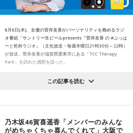
8月6日(木)、女優の菅井友香がパーソナリティを務めるラジ
オ番組「サントリー生ビールpresents『菅井友香 の #ぷっは
ーと乾杯ラジオ』（文化放送・毎週木曜日21時30分～22時）
が放送。菅井友香が滋賀県栗東市にある「TCC Therapy
Park」を訪れた感想を語った。
-「素晴らしい素敵な取り組み」-
この記事を読む
菅井は、カンテレ競馬のYouTubeチャンネルで投稿されてい
る「菅井友香のウマ友になってくれませんか？」の動画撮影
でTCC Therapy Parkを訪問。「ずっと行きたかった場所だっ
た」と喜びを語った。
乃木坂46賀喜遥香「メンバーのみんな
がめちゃくちゃ喜んでくれて」大阪で
TCC Therapy Parkは「馬を救い、人を助ける」をコンセプト