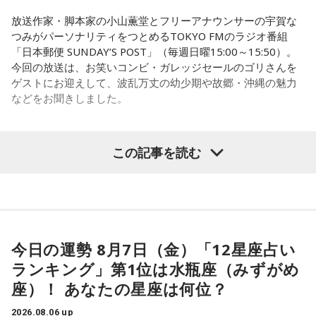
孤独を感じるなかで、「何かしなきゃ」との思いから、クラ
古賀誠さん、山崎拓さん、村上正邦さん、といった方も。大
放送作家・脚本家の小山薫堂とフリーアナウンサーの宇賀な
スの人気者の行動を観察。「面白いことをやると人が集ま
つみがパーソナリティをつとめるTOKYO FMのラジオ番組
物が同じ県内にたくさんいることが、ドンを生み出す第2の条
る」という気づきを得て、掃除の時間に机の上で松田聖子さ
「日本郵便 SUNDAY’S POST」（毎週日曜15:00～15:50）。
件です」
んの「青い珊瑚礁」を歌いながら一発芸を披露。最初は教室
今回の放送は、お笑いコンビ・ガレッジセールのゴリさんを
が静まり返ったものの、その後は「あんなに無口だった転校
ゲストにお迎えして、波乱万丈の幼少期や故郷・沖縄の魅力
生が急に変なことをやり出した」と話題になり、「お前、お
長野
「はい」
などをお聞きしました。
もろいな」「遊ぼうや」と友達の輪が一気に広がったといい
ます。
常井
「というのは、県議会の自民党も国会議員の系列ごとに
分かれていて。知事選や市長選があると保守分裂になってし
この出来事をきっかけに、「笑いは武器になる」と実感。
この記事を読む
（左から）パーソナリティの小山薫堂、ゴリさん、宇賀なつ
「自分を認めてもらうには、人を笑わせればいい」という体
まうんですね。その間をつなぐ調整役が必要になると。実
み
験が、芸人としての原点になったと振り返ります。
際、福岡県は90年代まで革新県政、社会党系の知事がいたん
ですが。バラバラになった自民党を束ねる役割を果たしたの
さらに、ショートフィルムの賞を受賞した際には、憧れだっ
◆“笑いは武器”と気づいた少年時代
が藏内さんだった。藏内さんは国会議員が就くことが多い自
た松田聖子さんからトロフィーを受け取る機会もありまし
民党県連会長にもなれた。ドンは保守分裂の中で育つんです
た。思いを伝えようとしたものの、感激のあまり「文法はめ
今日の運勢 8月7日（金）「12星座占い
ゴリさんは、1972年沖縄県那覇市生まれ。沖縄の本土復帰か
ちゃくちゃだし、早口で喋ったもんだから、ただただ引きつ
ね」
らわずか1週間後に生まれた“復帰っ子”です。1995年に中学時
ランキング」第1位は水瓶座（みずがめ
らせてしまいました」と当時を振り返り、苦笑いを見せまし
代の同級生・川田広樹さんとガレッジセールを結成し、バラ
座）！ あなたの星座は何位？
た。
エティ番組などで人気を集めました。2006年からは映画監督
放送ではさらにドンの実態についての解説が続いた。
としても活動。2019年公開の映画「洗骨」はモスクワ国際映
2026.08.06 up