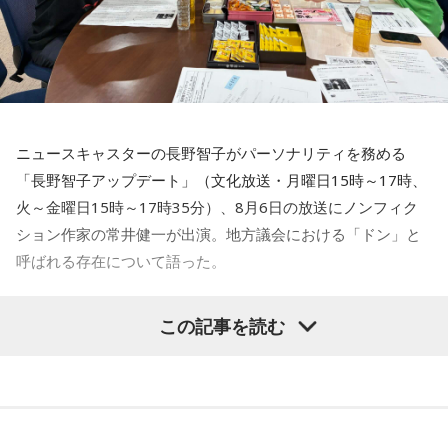
権力者がいたんですね。どういう人かというと、だいたい経
番組公式X：
@sol_info
済力があって抜群に選挙が強くて。地元の首長や国会議員よ
りも発言力がある人です」
長野
「はい」
ニュースキャスターの長野智子がパーソナリティを務める
常井
「中には、かつての野中広務さんや森山𥙿さんのように
「長野智子アップデート」（文化放送・月曜日15時～17時、
50を過ぎてから国政に進んだドンもいる。ではどういった状
火～金曜日15時～17時35分）、8月6日の放送にノンフィク
況がそろうとドンが生まれるか。第1の条件は、圧倒的な他薦
ション作家の常井健一が出演。地方議会における「ドン」と
です。藏内さんって県議10期。40年近く県議会にいるわけで
呼ばれる存在について語った。
す」
鈴木敏夫（文化放送解説委員）
「福岡県議会で浮上した、議
長野
「10期。ほう」
この記事を読む
長ポストをめぐる現金授受疑惑です。その渦中にいる藏内勇
夫議長は県議10期を重ね、全国都道府県議会議長会の会長で
常井
「どの知事、どの県庁幹部よりも古株になります。議会
もあります。国政に影響を及ぼす地方のドンとして知られて
では自民党から共産党まで長年の付き合いがあって、気心が
います」
知れているんですね。そうなると影響力が及ぶのは公共事業