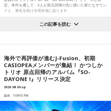
て。あなたが楽しそうに動くほど仲間も集まってきそうで
が見えてきます。今日は仕事を早めに切り上げて好きなこと
定。本作を通して、3人が原点回帰の先に描いた新たなサウン
す。今夜、明日すぐできる小さな一歩を決めてから寝てみて
をして過ごして。
ドと、進化を続ける現在地に迫ります。
ね。
【12位】蠍座（さそり座）
【6位】獅子座（しし座）
この記事を読む
心の奥で「もうこのままでは違う」と感じていたことが浮か
太陽が獅子座を照らす今は、自分の人生を自分で演出してい
かつしかトリオ（左から：櫻井哲夫、神保 彰、向谷 実）
び上がるかもしれません。でも、それは生き方を変えるため
くとき。「もっと私らしくていい」と許可を出すことで魅力
の大切なサイン。無理に答えを出さず、本音を大切にしてみ
が開いていきます。遠慮せず好きなことを表現してみて。夜
て。夜は「本当はどうしたい？」と自分に問いかけてみまし
は理想の自分になったつもりで未来を想像してみましょう。
ょう。今日はスマホから離れて、好きな音楽や香りと一緒に
◆ファンとの会話から生まれた「SO-DAYONE !」
ゆっくり過ごしましょう。
【7位】魚座（うお座）
海外で再評価が進むJ-Fusion、初期
直感の中に「これからの幸せ」のヒントが隠れていそう。損
伝説的フュージョンバンド、カシオペアの初期メンバー3人に
【今日の一言メッセージ】
CASIOPEAメンバーが集結！ かつしか
得や正解より、なぜか惹かれるものを大切にしてみてくださ
よる、かつしかトリオが、4枚目のオリジナルアルバム『SO-
今日は火星にバーテックスというポイントが重なる日。運命
トリオ 原点回帰のアルバム『SO-
い。心が喜ぶ選択が新しいご縁につながるかも。夜は好きな
DAYONE !』を10月14日（水）にリリースすることを発表し
に導かれ、新時代の生き方やお役目に気がついたり、直感が
音楽を聴きながら、叶えたい未来をイメージしてね。
ました。近年、海外の若いリスナーを中心に再び注目を集め
DAYONE !』リリース決定
降りてきたりするかも！ ぜひアドバイスを参考に行動してみ
ているJ-Fusion。本作は、その王道ともいえる爽快かつパワフ
てくださいね。
2026.08.06 up
【8位】乙女座（おとめ座）
ルなサウンドへ原点回帰した、かつしかトリオ渾身のニュー
「ちゃんとしなきゃ」を少し緩めると、毎日がもっと楽しく
アルバムとなっています。
提供：TOKYO FM
■監修者プロフィール：月野さやか（つきの・さやか）
なりそうです。効率や正しさだけではなく、自分が心地よく
東京・池袋占い館セレーネ所属。元野村證券トップセールス
続けられる方法を探してみて。仕事のやり方を変えるのもお
アルバムタイトルのきっかけとなったのは、あるコンサート
という異色の経歴を持つ占星術師。自身の人生の転機をきっ
すすめ。今日は一つだけ「やらなくていいこと」を決めてみ
での出来事。演奏後のMCで、メンバーとファンが「やっぱり