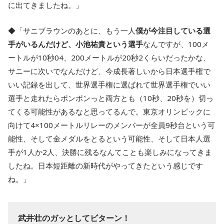
に出てきましたね。」
◆「サニブラウンのあとに、もう一人
僕が今注目している選
手がいるんだけど、小池祐貴という選手
なんですが、100メ
ートルが10秒04、200メートルが20秒2くらいだったかな、
サニーに次いでなんだけど、今成長著しいから日本選手権で
いい記録を出して、世界選手権に選ばれて世界選手権でいい
選手と走れたらポンポンっと両方とも（10秒、20秒を）切っ
てくる可能性があるなと思ってるんで。東京オリンピックに
向けて4×100メートルリレーのメンバーが全員9秒台という可
能性、そして金メダルをとるという可能性、そして日本人選
手が1人か2人、決勝に残るなんてことも楽しみになってきま
したね。日本短距離の新時代がやってきたという感じです
ね。」
武井壮のガッとしてビターン！