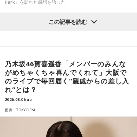
Park」を訪れた感想を語った。
-「素晴らしい素敵な取り組み」-
この記事を読む
菅井は、カンテレ競馬のYouTubeチャンネルで投稿されてい
る「菅井友香のウマ友になってくれませんか？」の動画撮影
でTCC Therapy Parkを訪問。「ずっと行きたかった場所だっ
た」と喜びを語った。
乃木坂46賀喜遥香「メンバーのみんな
がめちゃくちゃ喜んでくれて」大阪で
TCC Therapy Parkは「馬を救い、人を助ける」をコンセプト
のライブで毎回届く“親戚からの差し入
に、競走馬として活躍した後、ケガやさまざまな事情によっ
れ”とは？
て引退を余儀なくされた馬たちの新たな居場所を提供する施
設。引退後すぐに次の活躍先が決まらない馬たちの受け皿と
2026.08.06 up
して、全国の乗馬施設に繋げたり、ホースセラピーで活躍す
提供：TOKYO FM
る道を探すなど、馬たちの“第二の馬生”を支えている。
施設で話を聞いた菅井は、「そういう場所があってよかった