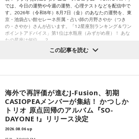
応を気にするより「私はこれがやりたい！」を大切にしてみ
お気に入りのステーキ店を尋ねられると、ゴリさんは「エメ
では、今日の運勢や今週の運勢、心理テストなどを配信中で
て。あなたが楽しそうに動くほど仲間も集まってきそうで
ラルドです」と即答。なかでもプレミアムリブステーキにつ
す。2026年（令和8年）8月7日（金）のあなたの運勢を、東
す。今夜、明日すぐできる小さな一歩を決めてから寝てみて
いては、「脂の乗り方、柔らかさ、肉の質がもうレベルが違
京・池袋占い館セレーネ所属・占い師の月野さやか（つき
ね。
います」と熱く語り、長年愛される名店の魅力を紹介しまし
の・さやか）さんが占います。「12星座別ランキング＆ワン
た。
ポイントアドバイス」第1位は水瓶座（みずがめ座）！ あな
【6位】獅子座（しし座）
たの星座は何位……？
太陽が獅子座を照らす今は、自分の人生を自分で演出してい
一方、「お手紙を書きたくなる場所」を尋ねられると、迷わ
この記事を読む
くとき。「もっと私らしくていい」と許可を出すことで魅力
ず「沖縄の海」と回答。水中眼鏡をつけて海に潜り、「音を
が開いていきます。遠慮せず好きなことを表現してみて。夜
塞がれた瞬間に、幻想的な世界を勝手に水が演出してくれ
は理想の自分になったつもりで未来を想像してみましょう。
る」と表現します。さらに、水中から見上げる水面には「太
陽の光に反射した美しい光のライン」が広がり、「365日飽
【1位】水瓶座（みずがめ座）
【7位】魚座（うお座）
きない。同じ顔を見せないんですよ、自然が」と、その美し
「もっと自由でいいんだ！」と、自分らしい生き方が見えて
直感の中に「これからの幸せ」のヒントが隠れていそう。損
さを語りました。そして海へ向け、「『美しくいてくれてあ
きそうな日。義務で続けてきたことより、楽しくて夢中にな
海外で再評価が進むJ-Fusion、初期
得や正解より、なぜか惹かれるものを大切にしてみてくださ
りがとう』という手紙は書きたくなります」と、故郷への深
れることを選ぶと流れが変わります。人と違っても大丈夫。
い。心が喜ぶ選択が新しいご縁につながるかも。夜は好きな
CASIOPEAメンバーが集結！ かつしか
い愛情をのぞかせました。
今夜にでも「本当はこう生きたい」を自由に書き出してみ
音楽を聴きながら、叶えたい未来をイメージしてね。
て。
トリオ 原点回帰のアルバム『SO-
最後に、ゴリさんが「今、想いを伝えたい方」として名前を
DAYONE !』リリース決定
【8位】乙女座（おとめ座）
挙げたのは、ボクシング元世界王者の具志堅用高さんでし
【2位】双子座（ふたご座）
「ちゃんとしなきゃ」を少し緩めると、毎日がもっと楽しく
た。今年で世界王座獲得から50年という節目の年を迎えるこ
思いがけない誘いや情報が、次の展開を連れてくるかも！今
2026.08.06 up
なりそうです。効率や正しさだけではなく、自分が心地よく
とに触れ、「手紙を書きたい」と温かい想いを語りました。
日は考え込むより、面白そうな方へ軽やかに動いてみるのが
続けられる方法を探してみて。仕事のやり方を変えるのもお