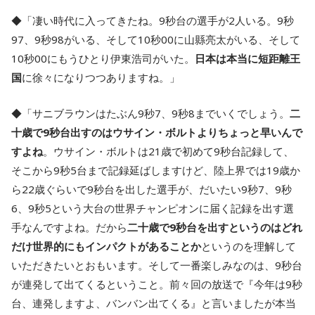
◆「凄い時代に入ってきたね。9秒台の選手が2人いる。9秒
97、9秒98がいる、そして10秒00に山縣亮太がいる、そして
10秒00にもうひとり伊東浩司がいた。
日本は本当に短距離王
国
に徐々になりつつありますね。」
◆「サニブラウンはたぶん9秒7、9秒8までいくでしょう。
二
十歳で9秒台出すのはウサイン・ボルトよりちょっと早いんで
すよね
。ウサイン・ボルトは21歳で初めて9秒台記録して、
そこから9秒5台まで記録延ばしますけど、陸上界では19歳か
ら22歳ぐらいで9秒台を出した選手が、だいたい9秒7、9秒
6、9秒5という大台の世界チャンピオンに届く記録を出す選
手なんですよね。だから
二十歳で9秒台を出すというのはどれ
だけ世界的にもインパクトがあることか
というのを理解して
いただきたいとおもいます。そして一番楽しみなのは、9秒台
が連発して出てくるということ。前々回の放送で『今年は9秒
台、連発しますよ、バンバン出てくる』と言いましたが本当