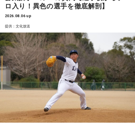
Arche / Ayllton / 青いガーネット / Aonowa / AKAMONE /
ロ入り！異色の選手を徹底解剖】
荒巻勇仁 / アンと私 / anewhite / EVE OF THE LAIN / いろか
国の将来を左右する指標についてわかりやすく解説するほ
＜かつしかトリオライブ情報＞
Akyk / あすなろ白昼夢 / Absolute area / AND CALL. /
にほへと / weak.butterfly / EMNW / 大宮陽和 / OKYO / 奥崎
か、食品の消費税1％になった場合、収支バランスはどうなる
『かつしかトリオ COBALT EXPRESS TOUR 2026』
2026.08.06 up
UNFAIR RULE / Iga Nana / ISHIGURE / 171 / IBUKI /
海斗 / オハ / omeme tenten / ORCALAND / kasane / 叶夢 /
のか？ についても詳しく検証します。AKB48の "さえちゃん"
10月24日（土）@東京 かつしかシンフォニーヒルズ モーツ
提供：文化放送
irienchy / インナージャーニー / WeekendAll / Wisteria /
ァルトホール ※ソールドアウト！
Gum-9 / ガラクタ / ガラスの靴は落とさない / カラノア /
"てんてん" はこれらの重要な課題についてしっかり理解する
10月31日（土）@福岡 福岡市民ホール 中ホール
UEBO / Wash My Friday / ウルトラ寿司ふぁいやー / エイハ
KI_EN / 来島エル / きばやし / Gyubin / くがあくた / grating
ことができたでしょうか？！
11月03日（火・祝）@大阪 森ノ宮ピロティホール
ブ / えびちる / エルスウェア紀行 / ENBASE / オートコード /
hunny / Grape Kiki / クロムレイリー / GeTO / COPES / ココ
11月07日（土）@愛知 中日ホール
oh!! 真珠s / osage / Ochunism / Offo tokyo / おとなりにぎん
ラシカ / Cosmola / kohamo / ゴホウビ / サカキナオ / THE
後半の「AKB48研究所！」のコーナーでは、AKB48について
11月13日（金）@東京 東京国際フォーラム ホールC
が計画 / katawara / KamiCat / Khamai Leon / カライドスコ
KING OF ROOKIE / 佐久間龍星 / TheΣ / 札幌某所 / THE
※ライブの詳細は公式サイトをご確認ください
徹底調査！ 8月19日発売の68thシングル『好きish』について
ープ / 川後陽菜 & YONAKA Band / CAT ATE HOTDOGS / 極
HAMIDA SHE'S / the bercedes menz / さらさ (Band Set) /
選抜メンバー・新井彩永が曲の聴きどころ、すでに再生回数
東飯店 / Gill Snatch / QOOPIE / Good Grief / Cloudy / 海月に
三四少女 / She Side Ship / Jene / chef's / Ciely / シトナユイ
が700万回を超えたMVの内容について語るほか、行天優莉奈
＜かつしかトリオ プロフィール＞
さされたら / CRAZY BLUES / KeNN / 幻想痛 / Kono / 古墳シ
/ 至福ぽんちょ / SYAYOS / 13.3g / Jonah / 杉本ラララ / 鈴木
が参加しているカップリング曲『渦の巻き方』についても詳
2021年、初期CASIOPEAに在籍した櫻井哲夫（Ba）、神保 彰
スターズ / komsume / コロブチカ / ザ・あどばん / THE
実貴子ズ / スパノヴァ特急 / speel plaats / 3markets[ ] / セ
（Dr）、向谷 実（Key）によって結成。2022年に配信された
しく伺います。行天優莉奈が今年3月まで活動していた
JAPANESE PRIDE / SATOH / SABOTEMPLE / さゆに！ /
新曲はiTunes Storeジャズチャート1位を獲得し、全国7か所
カンドバッカー / セブンス・ベガ / Chimothy→ / ちゃくら /
「KLP48」時代のエピソードも大公開！ このほか、9月26日
のホールツアーは各地で大きな熱狂をもって迎えられた。
Sundae May Club / gb / SherLock / 終活クラブ / Shom / 水
チョーキューメイ / D’ypcys / Tyrkouaz / テレビ大陸音頭 /
（土）・27日（日）にKアリーナ横浜で開催される「THREE
2023年、オリジナル1stアルバム『M.R.I_ミライ』を発表。先
平線 / スーパー登山部 / SUKEROQUE / ステレオドロシー /
Togoz / tonerico / ドミノンストップ / 中島寂 / ニューアヤカ
CONCEPTS LIVE」の詳細情報などAKB48情報満載の30分で
行配信したタイトル曲も連続してジャズチャート1位となり、
The Slumbers / Sezko / TiDE / 大東まみ / 台所きっちん /
/ NEK! / ネ★ナイト / Bye-Bye-Handの方程式 / Pastel Tang
す！
3度目の全国ツアーはソールドアウト続出。2024年、さらに
CheChe / 月追う彼方 / 月と徒花 / Daisycall / DeNeel / デビ
Club / パスピエ / harha / HALLEY / Hello Hello / Be my Girl