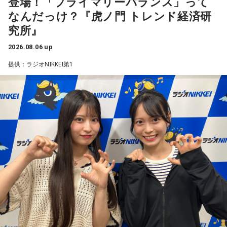
登場！「プライマリーバランス」って
09. TANBI（耽美）
中！いち早くチケットをゲットしてください！
ント開催
月12日（月・祝）
なんだっけ？『虎ノ門 トレンド経済研
10.TanTan
●出演アーティスト：
究所』
Maxell presents FM802 MINAMI WHEEL 2026は、FM802
ニューアルバム『SO-DAYONE !』の発売を記念し、タワーレ
10/10(土) 出演
コードでは応募抽選キャンペーンと購入者特典企画を実施し
が主催するライブハウス回遊型ショーケースイベントです。
2026.08.06 up
＜かつしかトリオライブ情報＞
AARON / IRIS MONDO / 赤いくらげ / Aki / あたらよ / 雨烏 /
ます。また、2026年10月17日（土）には、タワーレコード
1999年のスタート以来、大阪・ミナミエリアのライブハウス
『かつしかトリオ COBALT EXPRESS TOUR 2026』
荒巻勇仁 / アンと私 / anewhite / EVE OF THE LAIN / いろか
新宿店にて発売記念インストアイベントの開催も決定。櫻井
提供：ラジオNIKKEI第1
10月24日（土）@東京 かつしかシンフォニーヒルズ モーツ
を舞台に開催し、今年で28回目を迎えます。
哲夫、神保 彰、向谷 実の3人がアルバムに込めた思いなどを
にほへと / weak.butterfly / EMNW / 大宮陽和 / OKYO / 奥崎
ァルトホール ※ソールドアウト！
語る、ここでしか聞けない貴重なトークに加え、かつしかト
海斗 / オハ / omeme tenten / ORCALAND / kasane / 叶夢 /
10月31日（土）@福岡 福岡市民ホール 中ホール
今年も関西の学生アーティストを対象としたオーディション
リオとして初の「サイン握手会」をおこないます。
11月03日（火・祝）@大阪 森ノ宮ピロティホール
Gum-9 / ガラクタ / ガラスの靴は落とさない / カラノア /
「MINAMI WHEEL -New Age-」を実施。
11月07日（土）@愛知 中日ホール
KI_EN / 来島エル / きばやし / Gyubin / くがあくた / grating
＜リリースイベント概要＞
8月18日（火）に心斎橋BIGCATにて実演最終審査を開催し、
11月13日（金）@東京 東京国際フォーラム ホールC
イベント内容：かつしかトリオのメンバーによるトーク＆サ
hunny / Grape Kiki / クロムレイリー / GeTO / COPES / ココ
※ライブの詳細は公式サイトをご確認ください
この審査を勝ち抜いたアーティストが『Maxell presents
イン握手会
ラシカ / Cosmola / kohamo / ゴホウビ / サカキナオ / THE
FM802 MINAMI WHEEL 2026』への出演権を獲得します。
開催日：2026年10月17日（土）
KING OF ROOKIE / 佐久間龍星 / TheΣ / 札幌某所 / THE
開催時間：14:00スタート（集合時間：13:45）
＜かつしかトリオ プロフィール＞
HAMIDA SHE'S / the bercedes menz / さらさ (Band Set) /
開催店舗：タワーレコード新宿店 9Fイベントスペース
また、MINAMI WHEEL 2026公式アプリもリリース！アーテ
2021年、初期CASIOPEAに在籍した櫻井哲夫（Ba）、神保 彰
※詳細は公式サイトをご確認ください
三四少女 / She Side Ship / Jene / chef's / Ciely / シトナユイ
ィストラインナップから観たいアーティストを登録してマイ
（Dr）、向谷 実（Key）によって結成。2022年に配信された
/ 至福ぽんちょ / SYAYOS / 13.3g / Jonah / 杉本ラララ / 鈴木
新曲はiTunes Storeジャズチャート1位を獲得し、全国7か所
タイムテーブルを作れたり、エリアマップで各ライブハウス
実貴子ズ / スパノヴァ特急 / speel plaats / 3markets[ ] / セ
のホールツアーは各地で大きな熱狂をもって迎えられた。
へのアクセスをチェックができるなど他にも便利な機能がた
＜リリース情報＞
2023年、オリジナル1stアルバム『M.R.I_ミライ』を発表。先