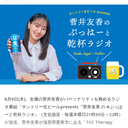
8月6日(木)、女優の菅井友香がパーソナリティを務めるラジ
オ番組「サントリー生ビールpresents『菅井友香 の #ぷっは
ーと乾杯ラジオ』（文化放送・毎週木曜日21時30分～22時）
が放送。菅井友香が滋賀県栗東市にある「TCC Therapy