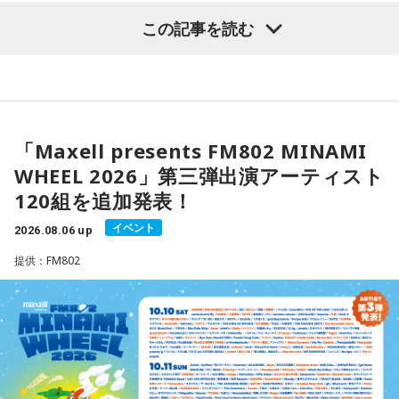
をして過ごして。
グなハイスピード・フュージョンを展開する「Cobalt
この記事を読む
Express」など、かつしかトリオの魅力を存分に味わえる楽
【12位】蠍座（さそり座）
曲が並びます。さらに、メンバーにとって恩師ともいえる作
かつしかトリオ（左から：櫻井哲夫、神保 彰、向谷 実）
心の奥で「もうこのままでは違う」と感じていたことが浮か
曲家・村井邦彦から提供された「Paris-Nice」も収録。洗練
び上がるかもしれません。でも、それは生き方を変えるため
された美しいメロディが、アルバムに上質な彩りを添えてい
の大切なサイン。無理に答えを出さず、本音を大切にしてみ
ます。
◆ファンとの会話から生まれた「SO-DAYONE !」
て。夜は「本当はどうしたい？」と自分に問いかけてみまし
ょう。今日はスマホから離れて、好きな音楽や香りと一緒に
「Maxell presents FM802 MINAMI
シティポップを想起させるサウンドや、メロディアスなミデ
伝説的フュージョンバンド、カシオペアの初期メンバー3人に
ゆっくり過ごしましょう。
ィアムナンバー、テクニカルかつファンキーなプレイまで、
WHEEL 2026」第三弾出演アーティスト
よる、かつしかトリオが、4枚目のオリジナルアルバム『SO-
多彩な音楽性を凝縮。それぞれの楽曲から異なる風景や物語
120組を追加発表！
DAYONE !』を10月14日（水）にリリースすることを発表し
【今日の一言メッセージ】
が立ち上がり、まるで世界中を巡る旅のような広がりを感じ
ました。近年、海外の若いリスナーを中心に再び注目を集め
今日は火星にバーテックスというポイントが重なる日。運命
させます。楽曲ごとの表情を楽しむだけでなく、アルバムを
イベント
2026.08.06 up
ているJ-Fusion。本作は、その王道ともいえる爽快かつパワフ
に導かれ、新時代の生き方やお役目に気がついたり、直感が
通して聴くことで生まれる深い没入感も、本作の大きな魅力
ルなサウンドへ原点回帰した、かつしかトリオ渾身のニュー
提供：FM802
降りてきたりするかも！ ぜひアドバイスを参考に行動してみ
のひとつ。
アルバムとなっています。
てくださいね。
ブックレットには、メンバー3人がそれぞれの視点から楽曲や
アルバムタイトルのきっかけとなったのは、あるコンサート
■監修者プロフィール：月野さやか（つきの・さやか）
制作背景を語るセルフライナーノーツに加え、今回のレコー
での出来事。演奏後のMCで、メンバーとファンが「やっぱり
東京・池袋占い館セレーネ所属。元野村證券トップセールス
ディングで使用した楽器の解説を写真とともに掲載。演奏に
J-Fusionは良いよね」という思いを分かち合うなかで生まれた
という異色の経歴を持つ占星術師。自身の人生の転機をきっ
込められた思いや、サウンドを形作った楽器の特徴を知りな
言葉が、「SO-DAYONE !（そうだよね！）」でした。この言
かけにホロスコープと出会い、星よみによる人生プロデュー
がらアルバムを聴くことで、楽曲の細部や各メンバーのプレ
葉から着想を得た向谷 実を中心に制作が進められ、短期間で