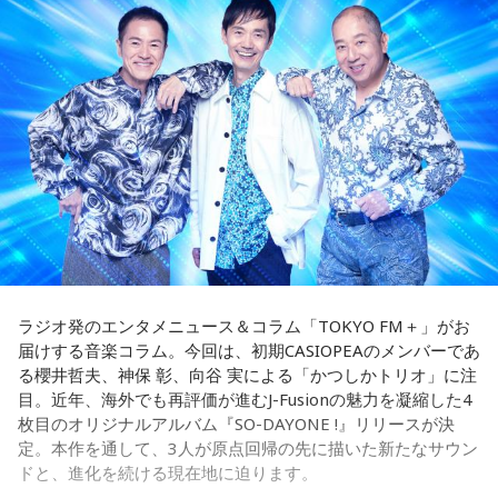
かけにホロスコープと出会い、星よみによる人生プロデュー
ましょう。
J-Fusionは良いよね」という思いを分かち合うなかで生まれた
スの道へ。著書『山芋シンデレラ』。経営者から個人まで幅
言葉が、「SO-DAYONE !（そうだよね！）」でした。この言
広くサポートしている。
【9位】牡牛座（おうし座）
葉から着想を得た向谷 実を中心に制作が進められ、短期間で
Webサイト：
https://selene-uranai.com/
いつもの安心感から少しだけ外へ出てみると、新しい楽しみ
アルバムの骨格が作り上げられていきました。
YouTube：
https://www.youtube.com/@ataru-uranai
が見つかりそう。大きく変える必要はありません。「ちょっ
と気になる」を試してみるくらいで十分です。今日は行って
レコーディングでは、メンバーがそれぞれの演奏環境で個別
みたいお店や場所を一つ探して、誰かを誘ってみてくださ
に収録する手法を採用。各パートを緻密に構築することで、
い。
フュージョンならではの精密なアレンジと、3人それぞれの個
性が際立つ強固なアンサンブルを実現しています。制作を進
【10位】蟹座（かに座）
めるなかでは、かつしかトリオにとっても多くの新たな発見
周りを喜ばせることに一生懸命になりすぎて、自分の楽しみ
や気づきが生まれ、それらが楽曲をさらに発展させる原動力
を忘れていないか確認したい日。今日は誰かのためではなく
となっていきます。メンバーそれぞれが培ってきた経験と感
「私が嬉しいから」を選んでみてください。今夜は自分だけ
性を持ち寄りながら、これまでにないアプローチにも向き合
ラジオ発のエンタメニュース＆コラム「TOKYO FM＋」がお
の小さなご褒美時間を作ると心が整いそうです。
ったことで、3人の新たな可能性を感じさせる作品へと仕上が
届けする音楽コラム。今回は、初期CASIOPEAのメンバーであ
っています。
る櫻井哲夫、神保 彰、向谷 実による「かつしかトリオ」に注
【11位】山羊座（やぎ座）
目。近年、海外でも再評価が進むJ-Fusionの魅力を凝縮した4
頑張ることが当たり前になっているなら、今日は少し力を抜
◆多彩な楽曲が描き出す、旅のようなアルバム体験
枚目のオリジナルアルバム『SO-DAYONE !』リリースが決
いてみて。成果を出すことだけが人生の豊かさではありませ
定。本作を通して、3人が原点回帰の先に描いた新たなサウン
ん。楽しい、心地いいという感覚を取り戻すことで次の流れ
収録曲には、疾走感あふれる「Twilight Run」、軽快なカッ
ドと、進化を続ける現在地に迫ります。
が見えてきます。今日は仕事を早めに切り上げて好きなこと
ティングが印象的なタイトル曲「SO-DAYONE !」、スリリン