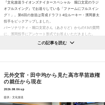
突き抜けたサウンドで構築された2ndアルバム『ウチュウノ
『文化放送ライオンズナイタースペシャル 堀口文宏のラジ
ューまでスラストンズ / Telepathy / Doona / '97,Kids / なき
アバレンボー』をリリース。それに伴うホールツアーは前回
/ ピストン少女 / HIKKA / 秘めごと / ひゅ〜どろん / POOLS /
解説は、日本経済新聞客員編集委員の鈴木亮、進行はフリー
オフルスイング』でお送りしている「ファームにフルスイン
を大きく上回る動員を記録した。
ごと / Natsudaidai / 名無し之太郎 / Nape / ねぎ塩豚丼 /
FUJIBASE / BLACK BERRY TIMES / a frankenlouie / ブラン
アナウンサーの栗林さみ。
グ！」。第6回の放送は育成ドラフト4位ルーキー・濱岡蒼太
No.MEN / PAIL OUT / パキルカ / ハク。 / バチカン市国に愛
デー戦記 / フリージアン / Voice Connect / the Po / bokula. /
そして2025年秋には巨匠ドン・マレーをエンジニアに迎えた
投手をピックアップしました。
されたい / PULPS / 板歯目 / ひおり / 日乃まそら / Viewtrade
PompadollS / Massclub / まつむら かなう / 丸山純奈 / ミー
LAレコーディングによる3rdアルバム『“Organic” feat. LA
パーソナリティ・堀口文宏さん（あさりど）からの13の質問
/ First Love is Never Returned / フジタカコ / Black petrol /
Strings』をリリース。続いておこなわれたツアーも大盛況の
マイナー / MisiiN / 皆川溺集合体 / mibuki / muk / Maverick
に、濱岡投手にアンケート形式でお答えいただきました。
うちに幕を閉じた。続く2026年は台北、ソウルで初の海外公
Fluffy / BlueVeil / Baby Canta / BESPER / berry meet /
Mom / meiyo / 名誉伝説 / mekakushe / MONONOKE / 桃色
演を開催。大熱狂の観客はワールドワイドの人気を裏付ける
この記事を読む
HONEBONE / MĀRAJAQK / まおた / maya twiggy / めっちゃ
ドロシー / 808 / yummy'g / 『ユイカ』 / 夕方と猫 / YU’S
1．身長、体重、足のサイズ
ものとなった。
美人 / メリクレット / 望月ヒナタ / 山合圭吾 / 山本大斗 / 吉凶
(ex.YUTORI-SEDAI) / yutori / 揺らいで凪 / 「夜と同時に、動
176cm、90kg、27cm
わからず、 / Yobahi / LAZWARD PIANO / ラナメリサ /
き出す。」 / Rip van cats / RIP DISHONOR / リュベンス /
Laughing Hick / Lala / Lyka / Яu-a / ルサンチマン /
Re.ripe / ルイ / ろぜっと° / wapiti
2．「蒼太」という名前の由来は？
LEODRAT / Redhair Rosy / 浪漫派マシュマロ / WORSTRASH
両親の好きな色が青なので、自然色に近い「蒼」と低出生体
元外交官・田中均から見た高市早苗政権
10/11(日) 出演
重だったので「太」を組み合わせました
の就任から現在
10/12(月・祝) 出演
Arche / Ayllton / 青いガーネット / Aonowa / AKAMONE /
ao / 青木陽菜 / ELEVEN OCEAN / インタールード / V;error /
Akyk / あすなろ白昼夢 / Absolute area / AND CALL. /
3．プロに入ってからの初任給は何に使いましたか？
2026.08.06 up
汐れいら / aint lindy / Esteban / Ettone / ENEMY FLECK /
UNFAIR RULE / Iga Nana / ISHIGURE / 171 / IBUKI /
野球のベルト
提供：文化放送
えんぷてい / o_all / All I Clacks / OSHIKIKEIGO / OddRe: / お
irienchy / インナージャーニー / WeekendAll / Wisteria /