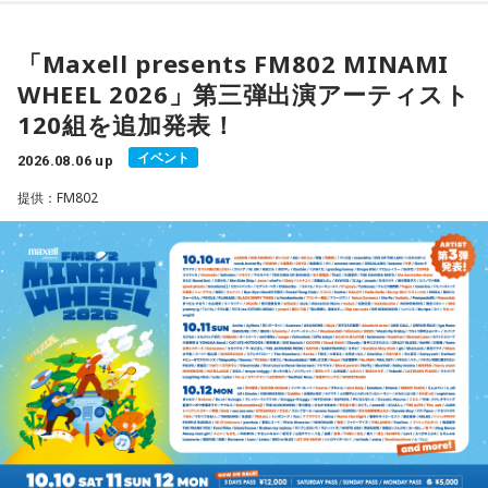
曲家・村井邦彦から提供された「Paris-Nice」も収録。洗練
された美しいメロディが、アルバムに上質な彩りを添えてい
本日、第三弾出演アーティスト120組を発表！すでに発表済
「Maxell presents FM802 MINAMI
ます。
◆タワーレコードで応募抽選キャンペーン＆インストアイベ
みの257組を加えた総勢377組の出演日も発表しました。
WHEEL 2026」第三弾出演アーティスト
ント開催
また3DAYS PASS／1DAY PASSのオフィシャル三次先行も受付
シティポップを想起させるサウンドや、メロディアスなミデ
120組を追加発表！
中！いち早くチケットをゲットしてください！
ィアムナンバー、テクニカルかつファンキーなプレイまで、
ニューアルバム『SO-DAYONE !』の発売を記念し、タワーレ
多彩な音楽性を凝縮。それぞれの楽曲から異なる風景や物語
イベント
コードでは応募抽選キャンペーンと購入者特典企画を実施し
2026.08.06 up
が立ち上がり、まるで世界中を巡る旅のような広がりを感じ
ます。また、2026年10月17日（土）には、タワーレコード
Maxell presents FM802 MINAMI WHEEL 2026は、FM802
提供：FM802
させます。楽曲ごとの表情を楽しむだけでなく、アルバムを
新宿店にて発売記念インストアイベントの開催も決定。櫻井
が主催するライブハウス回遊型ショーケースイベントです。
通して聴くことで生まれる深い没入感も、本作の大きな魅力
哲夫、神保 彰、向谷 実の3人がアルバムに込めた思いなどを
1999年のスタート以来、大阪・ミナミエリアのライブハウス
のひとつ。
語る、ここでしか聞けない貴重なトークに加え、かつしかト
を舞台に開催し、今年で28回目を迎えます。
リオとして初の「サイン握手会」をおこないます。
ブックレットには、メンバー3人がそれぞれの視点から楽曲や
制作背景を語るセルフライナーノーツに加え、今回のレコー
＜リリースイベント概要＞
今年も関西の学生アーティストを対象としたオーディション
ディングで使用した楽器の解説を写真とともに掲載。演奏に
イベント内容：かつしかトリオのメンバーによるトーク＆サ
「MINAMI WHEEL -New Age-」を実施。
込められた思いや、サウンドを形作った楽器の特徴を知りな
イン握手会
8月18日（火）に心斎橋BIGCATにて実演最終審査を開催し、
がらアルバムを聴くことで、楽曲の細部や各メンバーのプレ
開催日：2026年10月17日（土）
この審査を勝ち抜いたアーティストが『Maxell presents
イに新たな発見が生まれ、作品をより深く味わうことができ
開催時間：14:00スタート（集合時間：13:45）
るでしょう。
FM802 MINAMI WHEEL 2026』への出演権を獲得します。
開催店舗：タワーレコード新宿店 9Fイベントスペース
※詳細は公式サイトをご確認ください