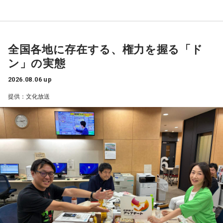
夫議長は県議10期を重ね、全国都道府県議会議長会の会長で
て、「私が『乃木坂があるとき！』って言ったら喜んで、
『乃木坂がないとき……』って言ったら悲しんでください！」
もあります。国政に影響を及ぼす地方のドンとして知られて
っていうのをアンコールでやったんです（笑）。
います」
全国各地に存在する、権力を握る「ド
リスナーちゃんはそのことを言ってくれていて、それも楽し
常井健一
「『ドン』はスペイン語に由来する外来語です。ボ
かった！ 私も大阪に行く前から「みんなでやれたら楽しいだ
ン」の実態
スよりもさらにスケールの大きな権力者を示す言葉として定
ろうな」と思っていたから、そういうこともできて楽しかっ
たですね！ 来てくれてありがとう！
着しました。いま、ドンとして注目されるのが福岡県議会の
2026.08.06 up
藏内議長。福岡県内には一昔前から『福岡三国志』という言
提供：文化放送
----------------------------------------------------
葉がありまして。現在は麻生太郎さん、武田良太さん、そし
この日の放送をradikoタイムフリーで聴く
て藏内さんが熾烈な権力闘争を繰り広げています」
※放送エリア外の方は、プレミアム会員の登録でご利用いた
だけます。
----------------------------------------------------
長野
「藏内さんだけ県議、ということですね」
＜番組概要＞
常井
「なぜ1人の地方議員が永田町の大物にも匹敵する大きな
番組名：SCHOOL OF LOCK!
力を持ったのか。きょうは福岡を入口に、全国に共通するド
パーソナリティ：アンジー校長（アンジェリーナ1/3・
ンの条件を探ります。私、10年ほど前に全国各地の地方選挙
Gacharic Spin）、たんぼ教頭（溝上たんぼ）
放送日時：月曜～木曜 22:00～23:55／金曜 22:00～22:55
を取材していたとき、どこへ行ってもドンと呼ばれる地元の
番組Webサイト：
https://www.tfm.co.jp/lock/