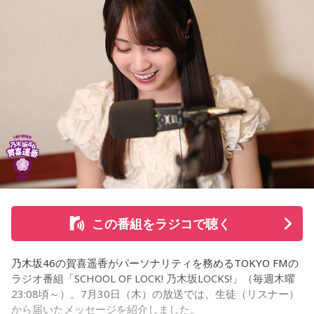
な、素晴らしい素敵な取り組みだなと実際に行かせていただ
いて思いました」と感想を述べ、競走生活を終えた馬たちが
新たな役割を得られる環境の大切さを実感したという。
また、菅井は競馬の仕事をきっかけにTCCの活動を知ったそ
うで、東京都内にある「BafunYasai TCC CAFE」にも訪れた
ことがあるという。そこで新鮮な野菜を味わったり馬関連グ
ッズを購入した経験を紹介し、店舗での利用が馬たちの支援
につながることから、興味を持った人へ足を運ぶことを呼び
かけた。
さらに、ホースセラピーについても自身の経験を交えて語っ
この番組をラジコで聴く
た。大学時代に所属していた馬術部では、地域の子どもたち
を招いた体験会が行われており、馬に乗ることで身体を自然
乃木坂46の賀喜遥香がパーソナリティを務めるTOKYO FMの
に動かすきっかけになったり、高い視点から景色を見ること
ラジオ番組「SCHOOL OF LOCK! 乃木坂LOCKS!」（毎週木曜
で自信や自己肯定感につながったりする姿を目にしていたと
23:08頃～）。7月30日（木）の放送では、生徒（リスナー）
いう。
から届いたメッセージを紹介しました。