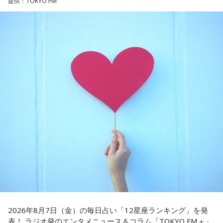
提供：TOKYO FM
日は考え込むより、面白そうな方へ軽やかに動いてみるのが
た。今年で世界王座獲得から50年という節目の年を迎えるこ
正解です。誰かとの会話から人生のヒントが見つかる予感
とに触れ、「手紙を書きたい」と温かい想いを語りました。
◆故郷・沖縄で味わう絶景とグルメ
も。今日は気になる人に自分から連絡してみて。
＜番組概要＞
沖縄を訪れたらぜひ足を運んでほしい場所として、ゴリさん
【3位】天秤座（てんびん座）
番組名：日本郵便 SUNDAY'S POST
は国際通り近くの「せんべろ街」を紹介しました。「そこだ
今日から金星が天秤座へ！！あなた本来の魅力がグッと高ま
放送日時：毎週日曜 15:00～15:50
け東南アジアの空気感もあるので、1つの場所で2つの旅行を
る時。人とのご縁にも恵まれやすく、嬉しいお誘いや出会い
パーソナリティ：小山薫堂、宇賀なつみ
しているみたい」と、その独特の魅力を語ります。
があるかもしれません。少しおしゃれして人に会うのもおす
番組Webサイト：
https://www.tfm.co.jp/post/
すめ。今日は鏡の前で「今の自分が好きなところ」を3つ見つ
番組公式X：
@sundayspost1
なかでもおすすめとして挙げたのが「米仙」です。お酒3杯に
けて褒めてみて！
寿司5貫の組み合わせがリーズナブルな価格で楽しめ、「石垣
牛の握りが絶品」だと紹介。「炙りと生があるんですけど、
【4位】射手座（いて座）
炙らないほうがおすすめです」と、地元ならではの楽しみ方
「もっと面白いことがしたい！」という気持ちが未来を動か
も教えてくれました。
します。今までのやり方にこだわらず、楽しそうな方へ進ん
でみると思わぬ展開が待っていそう。少し大胆なくらいで
さらに、「末廣ブルース」も外せない1軒です。建物のレトロ
OK。今日はこの夏やりたいことを一つ予定に書き込んでみ
感が魅力の豚串専門店で、「タンだとかハラミだとかハツ、
て！
レバーとかを味わいながら、昔ながらの雰囲気が楽しめる」
と話します。「けっこうペッパーが強めで、かなりおいしい
【5位】牡羊座（おひつじ座）
豚串です」と太鼓判を押しました。
2026年8月7日（金）の毎日占い「12星座ランキング」を発
あなたの行動力が誰かの心に火をつける日。今日は周りの反
表！ ラジオ発のエンタメニュース＆コラム「TOKYO FM＋」