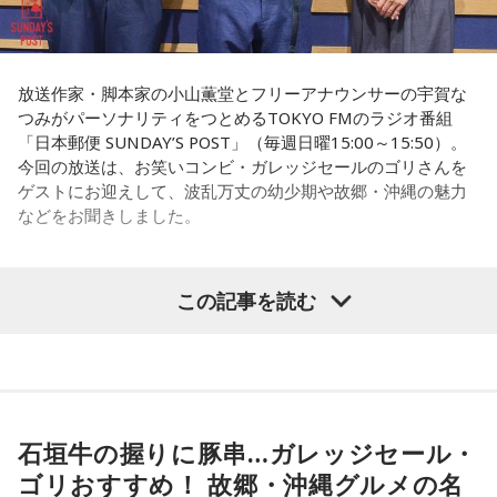
長野
「こういうドンが全国にいる、というわけですね」
長野
「はい」
常井
「福岡って大物議員がたくさんいました。その中で藏内
常井
「中には、かつての野中広務さんや森山𥙿さんのように
さんはどういう位置づけか。麻生さん、武田さん、かつては
放送作家・脚本家の小山薫堂とフリーアナウンサーの宇賀な
50を過ぎてから国政に進んだドンもいる。ではどういった状
つみがパーソナリティをつとめるTOKYO FMのラジオ番組
古賀誠さん、山崎拓さん、村上正邦さん、といった方も。大
「日本郵便 SUNDAY’S POST」（毎週日曜15:00～15:50）。
況がそろうとドンが生まれるか。第1の条件は、圧倒的な他薦
物が同じ県内にたくさんいることが、ドンを生み出す第2の条
今回の放送は、お笑いコンビ・ガレッジセールのゴリさんを
です。藏内さんって県議10期。40年近く県議会にいるわけで
件です」
ゲストにお迎えして、波乱万丈の幼少期や故郷・沖縄の魅力
す」
などをお聞きしました。
長野
「はい」
長野
「10期。ほう」
常井
「というのは、県議会の自民党も国会議員の系列ごとに
この記事を読む
（左から）パーソナリティの小山薫堂、ゴリさん、宇賀なつ
常井
「どの知事、どの県庁幹部よりも古株になります。議会
分かれていて。知事選や市長選があると保守分裂になってし
み
では自民党から共産党まで長年の付き合いがあって、気心が
まうんですね。その間をつなぐ調整役が必要になると。実
知れているんですね。そうなると影響力が及ぶのは公共事業
際、福岡県は90年代まで革新県政、社会党系の知事がいたん
◆“笑いは武器”と気づいた少年時代
や予算だけではない。県内すべての選挙で誰に自民党の公認
ですが。バラバラになった自民党を束ねる役割を果たしたの
や推薦を出すのか、という決定権を握っている。あとは役
が藏内さんだった。藏内さんは国会議員が就くことが多い自
石垣牛の握りに豚串…ガレッジセール・
ゴリさんは、1972年沖縄県那覇市生まれ。沖縄の本土復帰か
人、教職員、警察署員といった地方公務員の人事にも影響力
らわずか1週間後に生まれた“復帰っ子”です。1995年に中学時
民党県連会長にもなれた。ドンは保守分裂の中で育つんです
ゴリおすすめ！ 故郷・沖縄グルメの名