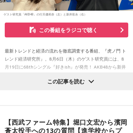
カンドバッカー / セブンス・ベガ / Chimothy→ / ちゃくら /
くさん！すでにお持ちの方はアップデートを、まだお持ちで
行配信したタイトル曲も連続してジャズチャート1位となり、
チョーキューメイ / D’ypcys / Tyrkouaz / テレビ大陸音頭 /
ない方は今すぐダウンロードして、当日までお待ちくださ
3度目の全国ツアーはソールドアウト続出。2024年、さらに
アルバム『SO-DAYONE !』
ゲスト研究員「AKB48」の行天優莉奈（左）と新井彩永（右）
Togoz / tonerico / ドミノンストップ / 中島寂 / ニューアヤカ
い！
突き抜けたサウンドで構築された2ndアルバム『ウチュウノ
/ NEK! / ネ★ナイト / Bye-Bye-Handの方程式 / Pastel Tang
アバレンボー』をリリース。それに伴うホールツアーは前回
この番組をラジコで聴く
発売日：2026年10月14日（水）
を大きく上回る動員を記録した。
Club / パスピエ / harha / HALLEY / Hello Hello / Be my Girl
まだ見ぬアーティストとの出会いも、お気に入りのアーティ
仕様：CD
/ ピストン少女 / HIKKA / 秘めごと / ひゅ〜どろん / POOLS /
ストを追いかけながらライブハウスを巡る楽しみも、
レーベル：ヤマハミュージックコミュニケーションズ
そして2025年秋には巨匠ドン・マレーをエンジニアに迎えた
FUJIBASE / BLACK BERRY TIMES / a frankenlouie / ブラン
MINAMI WHEELならでは。
最新トレンドと経済の流れを徹底調査する番組、『虎ノ門 ト
LAレコーディングによる3rdアルバム『“Organic” feat. LA
デー戦記 / フリージアン / Voice Connect / the Po / bokula. /
＜収録曲＞
今年も大阪・ミナミの街から、新たな音楽との出会いをお届
Strings』をリリース。続いておこなわれたツアーも大盛況の
レンド経済研究所』。8月6日（木）のゲスト研究員には、8
01. Twilight Run
PompadollS / Massclub / まつむら かなう / 丸山純奈 / ミー
うちに幕を閉じた。続く2026年は台北、ソウルで初の海外公
けします。どうぞご期待ください。
月19日に68thシングル『好きish』が発売！ AKB48から新井
02. SO-DAYONE !
演を開催。大熱狂の観客はワールドワイドの人気を裏付ける
マイナー / MisiiN / 皆川溺集合体 / mibuki / muk / Maverick
彩永・行天優莉奈が登場します！ 新井彩永は18期研究生時代
03. Cobalt Express
ものとなった。
この記事を読む
Mom / meiyo / 名誉伝説 / mekakushe / MONONOKE / 桃色
【イベント詳細】
の「ラジオiNEWS」以来、およそ3年ぶりの出演。行天優莉奈
04. Marmalade Island
ドロシー / 808 / yummy'g / 『ユイカ』 / 夕方と猫 / YU’S
Maxell presents FM802 MINAMI WHEEL 2026
05. Paris-Nice
は初出演になります。
06. Journey To Aurora
(ex.YUTORI-SEDAI) / yutori / 揺らいで凪 / 「夜と同時に、動
●開催日時：2026年10月10日（土）・10月11日（日）・10
07. Last Train To Summer
き出す。」 / Rip van cats / RIP DISHONOR / リュベンス /
月12日（月・祝）
「経済のキホン！」のコーナーでは国や地方自治体などの基
08. Black Ice
Re.ripe / ルイ / ろぜっと° / wapiti
●出演アーティスト：
礎的財政収支「プライマリーバランス」について徹底調査！
09. TANBI（耽美）
【西武ファーム特集】堀口文宏から濱岡
10/10(土) 出演
10.TanTan
「プライマリーバランス」の基礎知識から、赤字と黒字の考
10/11(日) 出演
蒼太投手への13の質問【進学校からプ
AARON / IRIS MONDO / 赤いくらげ / Aki / あたらよ / 雨烏 /
え方、今の日本が置かれている状況、高市内閣の方針まで、