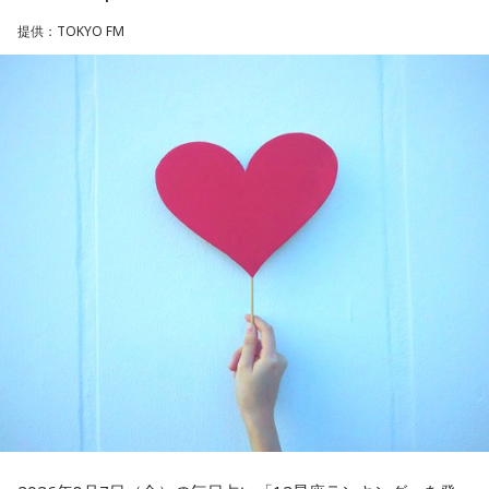
画祭に出品されるなど国内外で高い評価を受け、日本映画監
提供：TOKYO FM
督協会新人賞を受賞しました。また、「おきなわ新喜劇」の
ゴリさん
旗揚げやYouTube「ゴリ★オキナワ」などを通じて、故郷・
沖縄の魅力を発信し続けています。
◆故郷・沖縄で味わう絶景とグルメ
本土復帰当時の記憶はありませんが、「僕らは“復帰っ子”と言
われている」と話すゴリさん。両親からは、復帰直後の沖縄
沖縄を訪れたらぜひ足を運んでほしい場所として、ゴリさん
の活気や、ドルから円への切り替えをめぐる混乱を聞いて育
は国際通り近くの「せんべろ街」を紹介しました。「そこだ
ちました。なかでも「『円になったほうがお金が減る』と文
け東南アジアの空気感もあるので、1つの場所で2つの旅行を
句を言っていた」というエピソードは、当時ならではの出来
しているみたい」と、その独特の魅力を語ります。
事として印象に残っているそうです。
なかでもおすすめとして挙げたのが「米仙」です。お酒3杯に
小学生の頃に、「旅行に行こう」と言われて沖縄を離れ、大
寿司5貫の組み合わせがリーズナブルな価格で楽しめ、「石垣
阪へ。しかし翌朝、父親の姿はなく、「今日からおじさんと
牛の握りが絶品」だと紹介。「炙りと生があるんですけど、
おばさんと暮らすんだよ」と告げられます。「映画みたいな
炙らないほうがおすすめです」と、地元ならではの楽しみ方
嘘みたいな話で」と振り返るように、突然始まった新生活に
も教えてくれました。
戸惑い、転校先でも誰とも話せない日々が続きました。
さらに、「末廣ブルース」も外せない1軒です。建物のレトロ
孤独を感じるなかで、「何かしなきゃ」との思いから、クラ
感が魅力の豚串専門店で、「タンだとかハラミだとかハツ、
スの人気者の行動を観察。「面白いことをやると人が集ま
レバーとかを味わいながら、昔ながらの雰囲気が楽しめる」