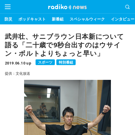
防災
ポッドキャスト
新番組
スペシャルウィーク
インタビュー
武井壮、サニブラウン日本新について
語る「二十歳で9秒台出すのはウサイ
ン・ボルトよりちょっと早い」
スポーツ
特別番組
2019.06.10 up
提供：文化放送