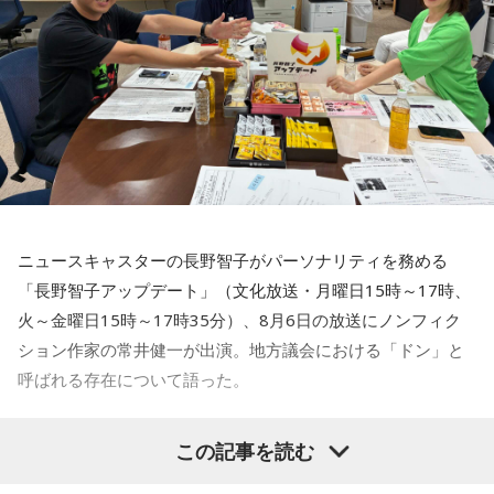
私も生まれたところが大阪なので、大阪でのライブは特別な
んですよ。家族や親戚も観に来てくれていて、それもうれし
かったから頑張れたし、「551」も食べたし（笑）。あと、
たこ焼きも「りくろーおじさんの店」のチーズケーキも食べ
た！
それに、いつも大阪でライブをするとき、私の親戚の皆さん
がぶどうの差し入れをしてくれるの。それも食べた！ メンバ
ーのみんながめちゃくちゃ喜んでくれて、楽しかったな～！
ニュースキャスターの長野智子がパーソナリティを務める
大阪公演の前の日もお仕事だったんですけど、そのお仕事が
「長野智子アップデート」（文化放送・月曜日15時～17時、
終わったらすぐ大阪に帰って、ちょっとだけ（愛猫の）まろ
火～金曜日15時～17時35分）、8月6日の放送にノンフィク
んにも会えたんですよ。それで、その次の日にライブをし
ション作家の常井健一が出演。地方議会における「ドン」と
て、家族が観に来てくれて、帰ったという大阪ライフでした
ね。
呼ばれる存在について語った。
「551」のCMのモノマネもやらせていただいたんですよ。
鈴木敏夫（文化放送解説委員）
「福岡県議会で浮上した、議
この記事を読む
「551の豚まんがあるとき？ ないとき？」っていうCMがある
長ポストをめぐる現金授受疑惑です。その渦中にいる藏内勇
んですけど、それの乃木坂46バージョンをみんなでやりたく