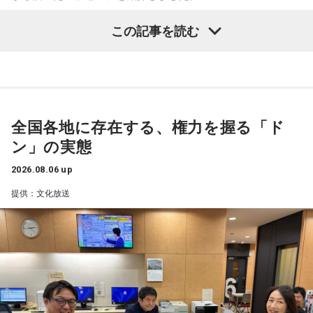
今回の訪問を通じて、馬が競技や競走だけではなく、さまざ
この記事を読む
まな形で人を支える存在であることを改めて感じた菅井。
乃木坂46の賀喜遥香
「いろいろな形で人を助けてくれる馬たちが今後もいろいろ
な場所で幸せに暮らせるようになったらいいな」と願いを語
「私は『真夏の全国ツアー2026』大阪公演2日目に参加しま
った。
した！ 偶然にも遥香先生と髪型がお揃いで、それだけでもす
ごくうれしかったし、かわいい遥香先生も、かっこいい遥香
全国各地に存在する、権力を握る「ド
先生もたくさん観ることができて、大満足のライブでした！
ン」の実態
アンコールのときに披露していた『551蓬莱』のCMのモノマ
ネも関西ならではで、私も昔から観ていたので、とても楽し
2026.08.06 up
くて全力で参加しました（笑）。ツアーも残り少なくなって
提供：文化放送
きましたが、体調に気を付けて最後まで駆け抜けてくださ
い！ ずっとずっと大好きです！」（兵庫県 20歳）
◆「真夏の全国ツアー2026」大阪公演裏話
賀喜：大阪公演2日目の私は、横結びみたいなサイドテールに
してみたんです。それがリスナーちゃんも意図せずというか
お揃いだったんだね！ うれしい～！