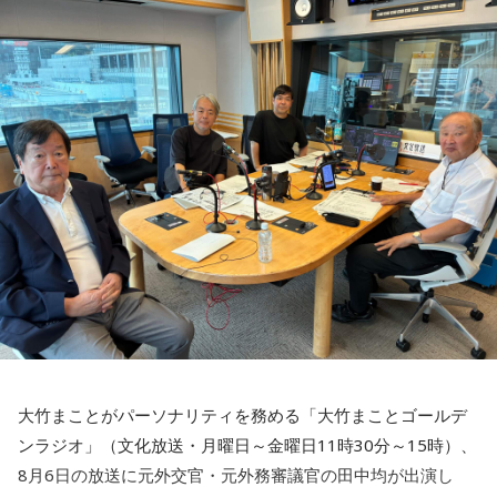
風呂と街灯 / カドマチ / 上川周平とじゃがいもフィルハーモ
4．コンビニで必ず買うものは？
UEBO / Wash My Friday / ウルトラ寿司ふぁいやー / エイハ
ニー / かわにしなつき / きのぽっぽ / cupid tem / ぎゅる子 /
サラダチキン
ブ / えびちる / エルスウェア紀行 / ENBASE / オートコード /
Guiano / Ku:ui / kurage / クレイジーウォウウォ!! / Groggy-
oh!! 真珠s / osage / Ochunism / Offo tokyo / おとなりにぎん
Froggy / #KTCHAN / KEPURA / 声にならないよ / Cosmic
5．座右の銘
が計画 / katawara / KamiCat / Khamai Leon / カライドスコ
Mauve / こたに / THE・ステレオギャング / 最強マンボウ修
努力
ープ / 川後陽菜 & YONAKA Band / CAT ATE HOTDOGS / 極
羅ぼうや / サウルス / Sakurashimeji / THE CLOCKWISE / 笹
東飯店 / Gill Snatch / QOOPIE / Good Grief / Cloudy / 海月に
6．何歳から野球を始めましたか？ そのころの憧れのプロ野
川真生 / さちかぜあきの / 砂月凜々香 / さとう。 / sanetii /
さされたら / CRAZY BLUES / KeNN / 幻想痛 / Kono / 古墳シ
球選手は？
ざらばんし / THE ALTO / The_eek / JIJIM / シベリアンハス
スターズ / komsume / コロブチカ / ザ・あどばん / THE
10歳から始めて、大谷翔平選手に憧れていました
キー / 寿理 / XinU / zoo zoo sea / STRAWDAY / すなお / スラ
JAPANESE PRIDE / SATOH / SABOTEMPLE / さゆに！ /
ンプガール / sorato(band) / DURDN / 多次元制御機構よだか
Sundae May Club / gb / SherLock / 終活クラブ / Shom / 水
7．一軍出場した時の登場曲は決まっていますか？
/ Dannie May / タヌ-Tanu- / チセツナガラ / つきみ / でかく
平線 / スーパー登山部 / SUKEROQUE / ステレオドロシー /
｢らしさ｣ Official髭男dism
てまるい。 / TENSONG / 友成空 / TRAёLL / トンボコープ /
The Slumbers / Sezko / TiDE / 大東まみ / 台所きっちん /
7co / ナナヲアカリ / niina / Name the Night / 猫背のネイビ
CheChe / 月追う彼方 / 月と徒花 / Daisycall / DeNeel / デビ
8．日本食以外で好きな食べ物は？
ーセゾン / 猫は液体 / NELKE / ผ้าอ้อม99999 / PURPLE
ューまでスラストンズ / Telepathy / Doona / '97,Kids / なき
ステーキ
大竹まことがパーソナリティを務める「大竹まことゴールデ
BUBBLE / Hi-Fi Un!corn / pachae / 春風レコード / Pixie
ごと / Natsudaidai / 名無し之太郎 / Nape / ねぎ塩豚丼 /
ンラジオ」（文化放送・月曜日～金曜日11時30分～15時）、
Monster / HINONABE / 陽真 / ファジーデイズ / FINLANDS
No.MEN / PAIL OUT / パキルカ / ハク。 / バチカン市国に愛
9．今一番欲しいものは？
8月6日の放送に元外交官・元外務審議官の田中均が出演し
/ Faulieu. / プッシュプルポット / 物品販売 / THE FRANK VOX
されたい / PULPS / 板歯目 / ひおり / 日乃まそら / Viewtrade