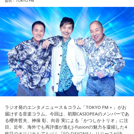
提供：TOKYO FM
正解です。誰かとの会話から人生のヒントが見つかる予感
すすめ。今日は一つだけ「やらなくていいこと」を決めてみ
＜番組概要＞
も。今日は気になる人に自分から連絡してみて。
ましょう。
番組名：日本郵便 SUNDAY'S POST
放送日時：毎週日曜 15:00～15:50
【3位】天秤座（てんびん座）
【9位】牡牛座（おうし座）
パーソナリティ：小山薫堂、宇賀なつみ
今日から金星が天秤座へ！！あなた本来の魅力がグッと高ま
いつもの安心感から少しだけ外へ出てみると、新しい楽しみ
番組Webサイト：
https://www.tfm.co.jp/post/
る時。人とのご縁にも恵まれやすく、嬉しいお誘いや出会い
が見つかりそう。大きく変える必要はありません。「ちょっ
番組公式X：
@sundayspost1
があるかもしれません。少しおしゃれして人に会うのもおす
と気になる」を試してみるくらいで十分です。今日は行って
すめ。今日は鏡の前で「今の自分が好きなところ」を3つ見つ
みたいお店や場所を一つ探して、誰かを誘ってみてくださ
けて褒めてみて！
い。
【4位】射手座（いて座）
【10位】蟹座（かに座）
「もっと面白いことがしたい！」という気持ちが未来を動か
周りを喜ばせることに一生懸命になりすぎて、自分の楽しみ
します。今までのやり方にこだわらず、楽しそうな方へ進ん
を忘れていないか確認したい日。今日は誰かのためではなく
でみると思わぬ展開が待っていそう。少し大胆なくらいで
「私が嬉しいから」を選んでみてください。今夜は自分だけ
OK。今日はこの夏やりたいことを一つ予定に書き込んでみ
の小さなご褒美時間を作ると心が整いそうです。
て！
ラジオ発のエンタメニュース＆コラム「TOKYO FM＋」がお
【11位】山羊座（やぎ座）
届けする音楽コラム。今回は、初期CASIOPEAのメンバーであ
【5位】牡羊座（おひつじ座）
頑張ることが当たり前になっているなら、今日は少し力を抜
る櫻井哲夫、神保 彰、向谷 実による「かつしかトリオ」に注
あなたの行動力が誰かの心に火をつける日。今日は周りの反
いてみて。成果を出すことだけが人生の豊かさではありませ
目。近年、海外でも再評価が進むJ-Fusionの魅力を凝縮した4
応を気にするより「私はこれがやりたい！」を大切にしてみ
ん。楽しい、心地いいという感覚を取り戻すことで次の流れ
枚目のオリジナルアルバム『SO-DAYONE !』リリースが決