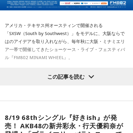
J-Fusionの魅力を現代に響かせるとともに、進化を続けるかつ
また、MINAMI WHEEL 2026公式アプリもリリース！アーテ
しかトリオの現在地と新たな可能性を示す1枚がここに完成し
ィストラインナップから観たいアーティストを登録してマイ
ました。
＜リリース情報＞
タイムテーブルを作れたり、エリアマップで各ライブハウス
アメリカ・テキサス州オースティンで開催される
へのアクセスをチェックができるなど他にも便利な機能がた
アルバム『SO-DAYONE !』
「SXSW（South by Southwest）」をモデルに、大阪ならで
◆メンバー3人による恒例の全曲試聴会を生配信
くさん！すでにお持ちの方はアップデートを、まだお持ちで
はのアイデアを取り入れながら、毎年秋に大阪・ミナミエリ
ない方は今すぐダウンロードして、当日までお待ちくださ
8月7日（金）19:00より、かつしかトリオのメンバー3人によ
ア一帯で開催してきたショーケース・ライブ・フェスティバ
発売日：2026年10月14日（水）
い！
る恒例の全曲試聴会をYouTubeで生配信します。メンバーの
仕様：CD
ル『FM802 MINAMI WHEEL』。
楽しいトークとともに、ニューアルバム『SO-DAYONE !』の
レーベル：ヤマハミュージックコミュニケーションズ
収録曲をひと足早く紹介。それぞれの楽曲の聴きどころや制
まだ見ぬアーティストとの出会いも、お気に入りのアーティ
今年も『Maxell presents FM802 MINAMI WHEEL 2026』
作に込めた思いなどを、メンバー自身が解説。アルバムをよ
ストを追いかけながらライブハウスを巡る楽しみも、
この記事を読む
＜収録曲＞
り深く楽しめる貴重な機会に触れることができます。
として、10月10日（土）、11日（日）、12日（月・祝）の3
01. Twilight Run
MINAMI WHEELならでは。
日間にわたり、ミナミエリア一帯のライブハウス21会場で、
02. SO-DAYONE !
今年も大阪・ミナミの街から、新たな音楽との出会いをお届
＜かつしかトリオ『SO-DAYONE !』全曲試聴会＞
03. Cobalt Express
450組以上のアーティストが出演します。
配信日時：2026年8月7日（金）19:00～
けします。どうぞご期待ください。
04. Marmalade Island
出演：櫻井哲夫、神保 彰、向谷 実
05. Paris-Nice
本日、第三弾出演アーティスト120組を発表！すでに発表済
※詳細は公式サイトをご確認ください
【イベント詳細】
06. Journey To Aurora
8/19 68thシングル『好きish』が発
みの257組を加えた総勢377組の出演日も発表しました。
07. Last Train To Summer
Maxell presents FM802 MINAMI WHEEL 2026
売！ AKB48の新井彩永・行天優莉奈が
また3DAYS PASS／1DAY PASSのオフィシャル三次先行も受付
08. Black Ice
●開催日時：2026年10月10日（土）・10月11日（日）・10
◆タワーレコードで応募抽選キャンペーン＆インストアイベ