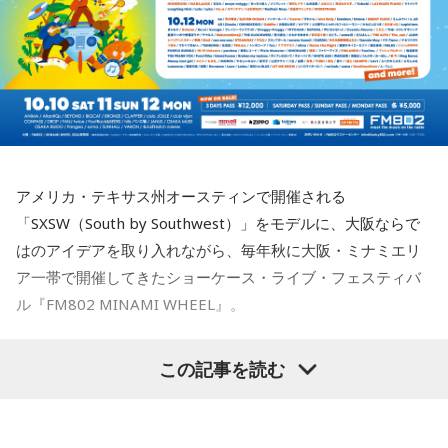
スの道へ。著書『山芋シンデレラ』。経営者から個人まで幅
イに新たな発見が生まれ、作品をより深く味わうことができ
アルバムの骨格が作り上げられていきました。
広くサポートしている。
るでしょう。
Webサイト：
https://selene-uranai.com/
レコーディングでは、メンバーがそれぞれの演奏環境で個別
YouTube：
https://www.youtube.com/@ataru-uranai
J-Fusionの魅力を現代に響かせるとともに、進化を続けるかつ
に収録する手法を採用。各パートを緻密に構築することで、
しかトリオの現在地と新たな可能性を示す1枚がここに完成し
フュージョンならではの精密なアレンジと、3人それぞれの個
ました。
性が際立つ強固なアンサンブルを実現しています。制作を進
めるなかでは、かつしかトリオにとっても多くの新たな発見
や気づきが生まれ、それらが楽曲をさらに発展させる原動力
◆メンバー3人による恒例の全曲試聴会を生配信
となっていきます。メンバーそれぞれが培ってきた経験と感
アメリカ・テキサス州オースティンで開催される
性を持ち寄りながら、これまでにないアプローチにも向き合
8月7日（金）19:00より、かつしかトリオのメンバー3人によ
「SXSW（South by Southwest）」をモデルに、大阪ならで
ったことで、3人の新たな可能性を感じさせる作品へと仕上が
る恒例の全曲試聴会をYouTubeで生配信します。メンバーの
はのアイデアを取り入れながら、毎年秋に大阪・ミナミエリ
っています。
楽しいトークとともに、ニューアルバム『SO-DAYONE !』の
ア一帯で開催してきたショーケース・ライブ・フェスティバ
収録曲をひと足早く紹介。それぞれの楽曲の聴きどころや制
ル『FM802 MINAMI WHEEL』。
◆多彩な楽曲が描き出す、旅のようなアルバム体験
作に込めた思いなどを、メンバー自身が解説。アルバムをよ
り深く楽しめる貴重な機会に触れることができます。
収録曲には、疾走感あふれる「Twilight Run」、軽快なカッ
今年も『Maxell presents FM802 MINAMI WHEEL 2026』
この記事を読む
ティングが印象的なタイトル曲「SO-DAYONE !」、スリリン
＜かつしかトリオ『SO-DAYONE !』全曲試聴会＞
として、10月10日（土）、11日（日）、12日（月・祝）の3
グなハイスピード・フュージョンを展開する「Cobalt
配信日時：2026年8月7日（金）19:00～
日間にわたり、ミナミエリア一帯のライブハウス21会場で、
Express」など、かつしかトリオの魅力を存分に味わえる楽
出演：櫻井哲夫、神保 彰、向谷 実
450組以上のアーティストが出演します。
曲が並びます。さらに、メンバーにとって恩師ともいえる作
※詳細は公式サイトをご確認ください