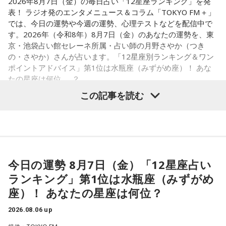
2026年8月7日（金）の毎日占い「12星座ランキング」を発
る」という気づきを得て、掃除の時間に机の上で松田聖子さ
と話します。「けっこうペッパーが強めで、かなりおいしい
表！ ラジオ発のエンタメニュース＆コラム「TOKYO FM＋」
んの「青い珊瑚礁」を歌いながら一発芸を披露。最初は教室
豚串です」と太鼓判を押しました。
では、今日の運勢や今週の運勢、心理テストなどを配信中で
が静まり返ったものの、その後は「あんなに無口だった転校
す。2026年（令和8年）8月7日（金）のあなたの運勢を、東
生が急に変なことをやり出した」と話題になり、「お前、お
お気に入りのステーキ店を尋ねられると、ゴリさんは「エメ
京・池袋占い館セレーネ所属・占い師の月野さやか（つき
もろいな」「遊ぼうや」と友達の輪が一気に広がったといい
ラルドです」と即答。なかでもプレミアムリブステーキにつ
の・さやか）さんが占います。「12星座別ランキング＆ワン
ます。
いては、「脂の乗り方、柔らかさ、肉の質がもうレベルが違
ポイントアドバイス」第1位は水瓶座（みずがめ座）！ あな
います」と熱く語り、長年愛される名店の魅力を紹介しまし
たの星座は何位……？
この出来事をきっかけに、「笑いは武器になる」と実感。
た。
「自分を認めてもらうには、人を笑わせればいい」という体
この記事を読む
験が、芸人としての原点になったと振り返ります。
一方、「お手紙を書きたくなる場所」を尋ねられると、迷わ
ず「沖縄の海」と回答。水中眼鏡をつけて海に潜り、「音を
さらに、ショートフィルムの賞を受賞した際には、憧れだっ
塞がれた瞬間に、幻想的な世界を勝手に水が演出してくれ
【1位】水瓶座（みずがめ座）
た松田聖子さんからトロフィーを受け取る機会もありまし
る」と表現します。さらに、水中から見上げる水面には「太
「もっと自由でいいんだ！」と、自分らしい生き方が見えて
た。思いを伝えようとしたものの、感激のあまり「文法はめ
陽の光に反射した美しい光のライン」が広がり、「365日飽
きそうな日。義務で続けてきたことより、楽しくて夢中にな
ちゃくちゃだし、早口で喋ったもんだから、ただただ引きつ
きない。同じ顔を見せないんですよ、自然が」と、その美し
今日の運勢 8月7日（金）「12星座占い
れることを選ぶと流れが変わります。人と違っても大丈夫。
らせてしまいました」と当時を振り返り、苦笑いを見せまし
さを語りました。そして海へ向け、「『美しくいてくれてあ
ランキング」第1位は水瓶座（みずがめ
今夜にでも「本当はこう生きたい」を自由に書き出してみ
た。
りがとう』という手紙は書きたくなります」と、故郷への深
て。
座）！ あなたの星座は何位？
い愛情をのぞかせました。
2026.08.06 up
【2位】双子座（ふたご座）
最後に、ゴリさんが「今、想いを伝えたい方」として名前を
ゴリさん
思いがけない誘いや情報が、次の展開を連れてくるかも！今
挙げたのは、ボクシング元世界王者の具志堅用高さんでし