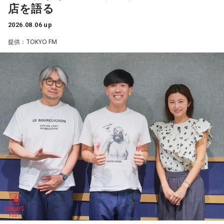
を発揮することがあります」
代の同級生・川田広樹さんとガレッジセールを結成し、バラ
ね」
店を語る
エティ番組などで人気を集めました。2006年からは映画監督
としても活動。2019年公開の映画「洗骨」はモスクワ国際映
長野
「はい」
2026.08.06 up
放送ではさらにドンの実態についての解説が続いた。
画祭に出品されるなど国内外で高い評価を受け、日本映画監
提供：TOKYO FM
督協会新人賞を受賞しました。また、「おきなわ新喜劇」の
常井
「人事の季節になるとドンの自宅に行列ができる、と言
旗揚げやYouTube「ゴリ★オキナワ」などを通じて、故郷・
われるんですね。別の地域で聴いた話ですが、ドンの家に入
沖縄の魅力を発信し続けています。
ると、その訪問客は茶封筒を机の上にソッと出します。そし
本土復帰当時の記憶はありませんが、「僕らは“復帰っ子”と言
てドンはポン、ポン、ポン、と手を当てて厚さを確かめる。
われている」と話すゴリさん。両親からは、復帰直後の沖縄
そのままスーッと返す。返された側は帰りがけ、広いお庭の
の活気や、ドルから円への切り替えをめぐる混乱を聞いて育
中にあるお社に両手を合わせ、賽銭箱に封筒を置いていく、
ちました。なかでも「『円になったほうがお金が減る』と文
と。こういう逸話がまことしやかに語られること自体が、ド
句を言っていた」というエピソードは、当時ならではの出来
事として印象に残っているそうです。
ンの権力を大きくしているんですね。直接、命令しなくても
周りが勝手に忖度して動く、というのがドンの世界です」
小学生の頃に、「旅行に行こう」と言われて沖縄を離れ、大
阪へ。しかし翌朝、父親の姿はなく、「今日からおじさんと
長野
「こういうドンが全国にいる、というわけですね」
おばさんと暮らすんだよ」と告げられます。「映画みたいな
嘘みたいな話で」と振り返るように、突然始まった新生活に
戸惑い、転校先でも誰とも話せない日々が続きました。
常井
「福岡って大物議員がたくさんいました。その中で藏内
さんはどういう位置づけか。麻生さん、武田さん、かつては