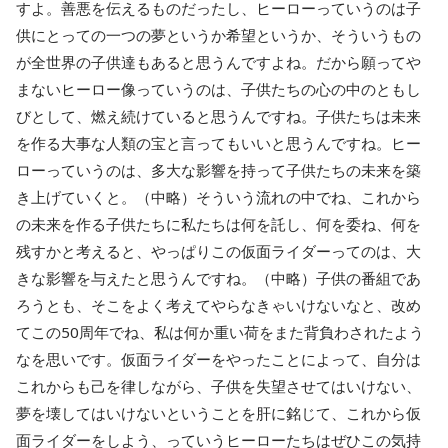
すよ。善悪を伝えるものだったし、ヒーローっていうのは⼦
供にとっての⼀つの夢というか希望というか、そういうもの
が全世界の⼦供達もあると思うんですよね。だから願ってや
まないヒーロー像っていうのは、⼦供たちの心の中のともし
びとして、燃え続けていると思うんですね。子供たちは未来
を作る⼤事な⼈類の宝と⾔ってもいいと思うんですね。ヒー
ローっていうのは、多⼤な影響を持って子供たちの未来を築
き上げていくと。（中略）そういう流れの中でね、これから
の未来を作る⼦供たちに私たちは何を託し、何を委ね、何を
残すかと考えると、やっぱりこの仮⾯ライダーってのは、⼤
きな影響を与えたと思うんですね。（中略）⼦供の番組であ
ろうとも、そこをよく考えてやらなきゃいけないなと、改め
てこの50周年でね、私は何か重い荷をまた背負わされたよう
なを思いです。仮⾯ライダーをやったことによって、⾃分は
これからも己を律しながら、⼦供を失望させてはいけない、
夢を壊してはいけないということを肝に銘じて、これから仮
⾯ライダーをしよう、っていうヒーローたちはぜひこの気持