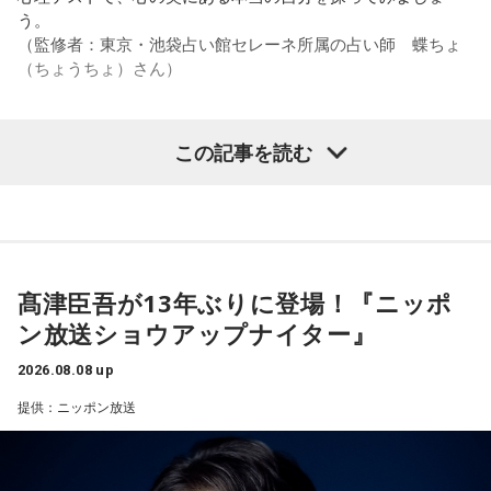
う。
2．身分証……本性は「したたかな悪魔」
（監修者：東京・池袋占い館セレーネ所属の占い師 蝶ちょ
身分証は「あなた自身の存在」を暗示しています。あなたは
（ちょうちょ）さん）
窮地に立たされると、何よりまず自分を守り抜く、利己的な
タイプ。生き残るための冷徹な判断力は、時に人を出し抜く
ほどです。ただ、その強さはあなたや大切なものを守るため
この記事を読む
の武器にもなるでしょう。
【質問】
家でくつろいでいると、突然、大きなスズメバチが部屋に飛
3．乾電池……本性は「気まぐれな人間」
び込んできました。
乾電池は「内に秘めたエネルギー」を暗示しています。あな
あなたは慌てて、荷物をつかんで部屋の外へ逃げ出します。
たは追い詰められると、理屈より先に、その時の衝動でとっ
安全な場所までたどり着き、ほっと一息。
さに動く本能タイプ。ある意味では、いちばん人間らしいか
ふと見ると、あなたは無我夢中で、あるものを握りしめてい
もしれません。勢いが吉と出ることも多いですが、一呼吸置
髙津臣吾が13年ぶりに登場！『ニッポ
ました。
いて考える癖もつけてみて。
ン放送ショウアップナイター』
それは何でしたか？次の中から近いものを1つ選んでくださ
い。
4．懐中電灯……本性は「冷静な神様!?」
2026.08.08 up
懐中電灯は「今後の見通し」を暗示しています。あなたは極
1． 鳩のぬいぐるみ
提供：ニッポン放送
限の場面でもパニックにならず、状況を一歩引いて見極める
2． パスポートなどの身分証
冷静沈着なタイプ。感情に飲まれず、俯瞰して考えられるタ
3． 買ったばかりの乾電池
イプです。ただ、いつも冷静すぎると近寄りがたく見られる
4． 懐中電灯
こともあるので、時には素直になってみましょう。