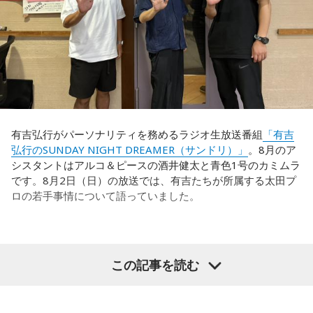
うのですが……。
世界で見ても、日本だけでなく主力の選手がケガする国は
多々あって、それでも勝ち上がっていく力が必要なのがW杯
福田：そういう見方も当然ありますし、それができれば一番
なんです。そういう意味では、確かに選手層は厚くなったけ
いいと思うのですが、森保監督は帰国後の会見で「戦術は後
れども、さらに“個”の力を高めながら、選手層をもっと厚くし
出しジャンケンだ」と言っていたんです。どういうことかと
なきゃいけない。ベスト16・ベスト8に進む国と比べたとき
いうと、自分たちが変えたら相手がまた変えてくる、それに
に、そこまでの選手層だったのかというと、まだまだ厚くし
対してまた変えていかなきゃならない。ベンチでその都度
ていかないとダメなのではないか、ということなんだと思い
（戦術を）言い続けても、向こうが変えてきたら、その変化
ます。
有吉弘行がパーソナリティを務めるラジオ生放送番組
「有吉
に対して変化しなきゃいけない。「こういうやり方をしま
弘行のSUNDAY NIGHT DREAMER（サンドリ）」
。8月のア
す」「だったらこう対応します」と。
ただ、あれだけケガ人が出て、誰が出ても同じようなサッカ
シスタントはアルコ＆ピースの酒井健太と青色1号のカミムラ
ーができて、グループステージをああいう形で抜けられたと
です。8月2日（日）の放送では、有吉たちが所属する太田プ
そうすると、対応された側がまた変えてくるんですよ、それ
いうのは今までなかったことですし、力がついているのは事
ロの若手事情について語っていました。
も試合中に。ですから、ベンチからでも戦術や戦略はある程
実ですね。
度言えますけど、ピッチのなかで選手たちがそれを感じて、
対応していく能力を高めていくのがサッカーにおいて一番重
藤木：そんな日本代表を僕たちも応援したいと思います。
要なんです。
（左から）酒井健太、有吉弘行、カミムラ
この記事を読む
ブラジル戦のときも「守ろう」という気持ちはなくても、ブ
ラジルが1点負けていたときに、前に出てくるエネルギーって
（左から）福田正博さん、藤木直人、高見侑里
すごいんです。それを食い止めたり、押し返したりするため
◆太田プロの若手芸人事情