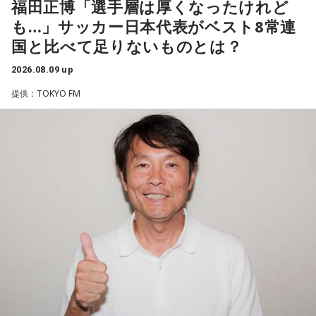
福田正博「選手層は厚くなったけれど
ることを明かした。また、歌手はレコーディングを終えた
も…」サッカー日本代表がベスト8常連
後、自分自身が“演出家”となって楽曲を育てていく仕事でもあ
国と比べて足りないものとは？
ると語り、長年培ってきた表現者としての思いを語った。
2026.08.09 up
一方で、デビュー当時は決して順風満帆ではなかった。デビ
提供：TOKYO FM
ューから間もなく所属レコード会社がなくなり、「どこへ行
けばいいの？」と途方に暮れたことや、芸名を何度も変えな
がら挑戦を続けてきた日々を振り返る。それでも諦めずに歌
い続けた経験が、45周年記念シングル「露天の花」に込めた
「どんな環境でも花は咲く」「その場所で咲く花がある」と
いうメッセージにつながっていると話した。人生は何度でも
立ち上がれるという応援歌は、自身の歩みそのものでもある
という。
さらに、趣味についてもトークを展開。愛犬と過ごす時間を
増やすために驚くべきあるものを購入したと言う。さて何を
購入したのか…？ 詳しくはradikoタイムフリーで！