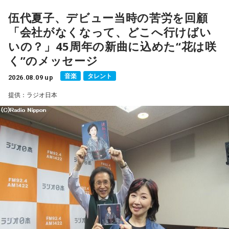
supported by viviON』
■放送日時：2026年8月16日（日） 19時～20時
伍代夏子、デビュー当時の苦労を回顧
■パーソナリティ：吉田尚記
「会社がなくなって、どこへ行けばい
■ゲスト：小山宙哉
いの？」45周年の新曲に込めた“花は咲
■メールアドレス：
manga@1242.com
■公式Xアカウント：@MANGARADIO1242
く”のメッセージ
■ハッシュタグ：#マンガのラジオ
音楽
タレント
■番組HP：
2026.08.09 up
https://manga-no-radio.com/
提供：ラジオ日本