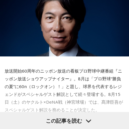
【解説】
＊
この心理テストでわかることは、追い詰められた時に出る、
あなたの「究極の裏の顔」です。
天使も悪魔も、どちらもあなたの一部。自分の中の両方を知
とっさに握りしめたものは、あなたが窮地で無意識に守ろう
っておくことが、いざという時の本当の強さになるのかもし
とする「本当に大切なもの」を暗示しています。冷静ではい
れません。
られない極限の場面でこそ、普段は隠れているあなたの本性
が表に出るのです。
■監修者プロフィール：蝶ちょ（ちょうちょ）
池袋占い館セレーネ所属。電話占いメルにも出演。第六感で
【解答】
人の想いを捉える羅針盤ヒーラー。霊感タロット、四柱推
1．鳩のぬいぐるみ……本性は「愛情深い天使」
命、宿曜占星術でオーダーメイドの鑑定を手掛ける。転職、
放送開始60周年のニッポン放送の看板プロ野球中継番組『ニ
鳩のぬいぐるみは「愛情」を暗示しています。あなたは追い
結婚、離別など多くの経験から、今どう動くべきか悩む人に
ッポン放送ショウアップナイター』。8月は「プロ野球“勝負
詰められても、自分より大切な誰かを思い浮かべる、利他的
寄り添いナビゲートする。
なタイプ。窮地でこそ人にやさしくできる、あたたかい心の
の夏”に60n（ロックオン）！」と題し、球界を代表するレジ
Webサイト：
https://selene-uranai.com/
持ち主です。ただ、自分を後回しにしすぎないよう気をつけ
ェンドがスペシャルゲスト解説として続々登場する。8月15
YouTube：
https://www.youtube.com/@ataru-uranai
てください。
日（土）のヤクルト×DeNA戦（神宮球場）では、髙津臣吾が
スペシャルゲスト解説を務めることが決定した。
2．身分証……本性は「したたかな悪魔」
身分証は「あなた自身の存在」を暗示しています。あなたは
この記事を読む
窮地に立たされると、何よりまず自分を守り抜く、利己的な