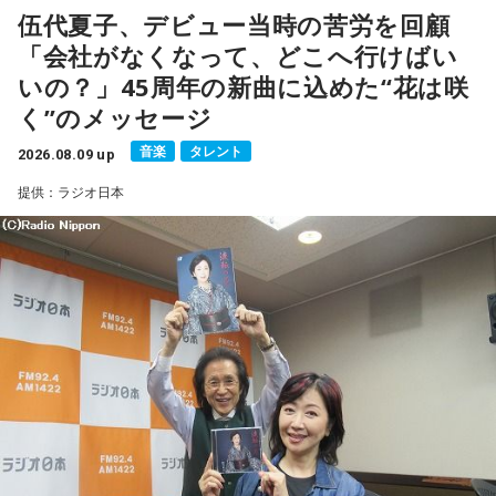
伍代夏子、デビュー当時の苦労を回顧
ることを明かした。また、歌手はレコーディングを終えた
「会社がなくなって、どこへ行けばい
後、自分自身が“演出家”となって楽曲を育てていく仕事でもあ
いの？」45周年の新曲に込めた“花は咲
ると語り、長年培ってきた表現者としての思いを語った。
く”のメッセージ
一方で、デビュー当時は決して順風満帆ではなかった。デビ
音楽
タレント
2026.08.09 up
ューから間もなく所属レコード会社がなくなり、「どこへ行
提供：ラジオ日本
けばいいの？」と途方に暮れたことや、芸名を何度も変えな
がら挑戦を続けてきた日々を振り返る。それでも諦めずに歌
い続けた経験が、45周年記念シングル「露天の花」に込めた
「どんな環境でも花は咲く」「その場所で咲く花がある」と
いうメッセージにつながっていると話した。人生は何度でも
立ち上がれるという応援歌は、自身の歩みそのものでもある
という。
さらに、趣味についてもトークを展開。愛犬と過ごす時間を
増やすために驚くべきあるものを購入したと言う。さて何を
購入したのか…？ 詳しくはradikoタイムフリーで！