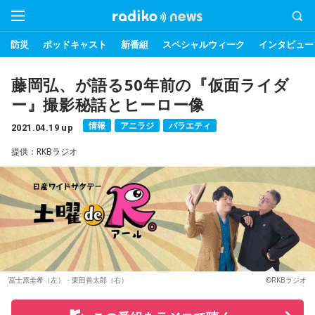
防災
ポッドキャスト
新番組
スペシャルウィーク
インタビュー
藤岡弘、が語る50年前の『仮面ライダ
ー』撮影秘話とヒーロー像
情報
アニラジ
バラエティ
2021.04.19 up
提供：RKBラジオ
冨士原圭希（左）・栗田善太郎（右）
©RKBラジオ