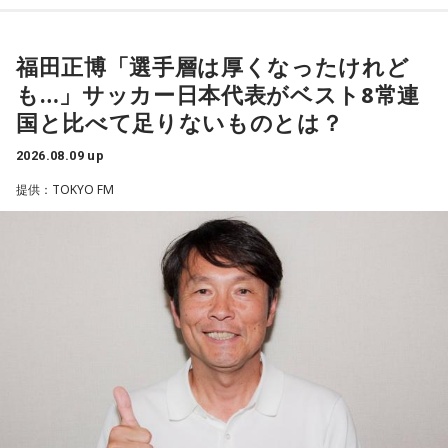
1966年生まれの福田正博さんは、日本人初のJリーグ得点王に
輝き、Jリーグ通算228試合出場93得点を挙げ、日本代表では
福田正博「選手層は厚くなったけれど
45試合出場で9ゴールを記録するなど活躍を見せ、1993年に
も…」サッカー日本代表がベスト8常連
はW杯アジア地区最終予選にも出場しました。2002年に現役
国と比べて足りないものとは？
を引退した後は、サッカー解説者としてメディアでの活動の
ほか、講演会やサッカー教室をおこなうなど、自身の経験を
2026.08.09 up
活かしながら幅広く活動しています。
提供：TOKYO FM
◆福田正博がW杯ブラジル戦を総括
藤木：ブラジル戦で、前半は佐野海舟選手の素晴らしいイン
ターセプトからのゴールがありましたし、前半の終了間際に
は日本がボールを持つ時間もありました。しかし、後半に入
ってからブラジルが戦略を変えてきて、日本が一方的に押し
込まれてしまった。試合のなかで具体的な戦術が打ち出せな
かったと考えると、（選手のなかに）もう少し具体的な戦略
を示す人、ブレーンが必要なのかなと素人目には思ってしま
うのですが……。