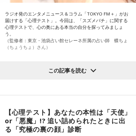
意見にカミムラも納得しつつも、「ちゃんと挨拶をしない人
間は時代的に増えていますね」とリアルな実情を明かしま
ラジオ発のエンタメニュース＆コラム「TOKYO FM＋」がお
す。
届けする「心理テスト」。今回は、「スズメバチ」に関する
心理テストで、心の奥にある本当の自分を探ってみましょ
また、有吉は「吉本（興業）は縦がちゃんとしているじゃ
う。
ん。それは養成所でもそういう教えがあるんだろうし、先輩
（監修者：東京・池袋占い館セレーネ所属の占い師 蝶ちょ
からも受け継がれるからだと思うんだよね」と他事務所と比
（ちょうちょ）さん）
較しつつ、「太田プロはゆるいから……酒井のせいで（笑）」
と冗談交じりに言うと、酒井も「俺のせいじゃないと思いま
すけどね」とすぐさまツッコミを入れていました。
この記事を読む
【質問】
＜番組概要＞
家でくつろいでいると、突然、大きなスズメバチが部屋に飛
番組名：有吉弘行のSUNDAY NIGHT DREAMER
び込んできました。
放送日時：毎週日曜 20:00～21:55
あなたは慌てて、荷物をつかんで部屋の外へ逃げ出します。
放送エリア：TOKYO FMをのぞくJFN全国25局ネット
安全な場所までたどり着き、ほっと一息。
パーソナリティ：有吉弘行
ふと見ると、あなたは無我夢中で、あるものを握りしめてい
【心理テスト】あなたの本性は「天使」
番組Webサイト：
https://jfn-pods.com/program/27400
ました。
or「悪魔」!? 追い詰められたときに出
音声コンテンツプラットフォーム「JFN Pods」ではスペシャ
それは何でしたか？次の中から近いものを1つ選んでくださ
ル音声も配信中！
い。
る「究極の裏の顔」診断