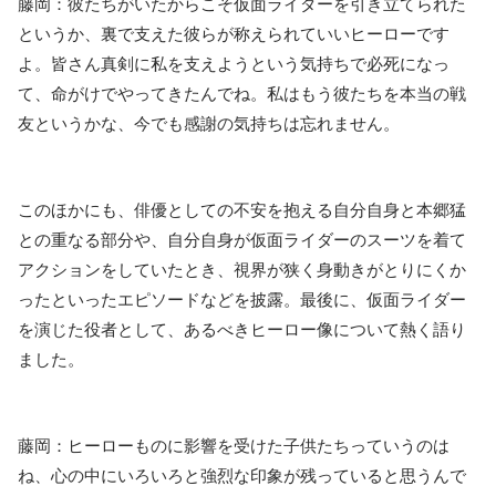
藤岡：彼たちがいたからこそ仮⾯ライダーを引き⽴てられた
というか、裏で⽀えた彼らが称えられていいヒーローです
よ。皆さん真剣に私を支えようという気持ちで必死になっ
て、命がけでやってきたんでね。私はもう彼たちを本当の戦
友というかな、今でも感謝の気持ちは忘れません。
このほかにも、俳優としての不安を抱える自分自身と本郷猛
との重なる部分や、自分自身が仮面ライダーのスーツを着て
アクションをしていたとき、視界が狭く身動きがとりにくか
ったといったエピソードなどを披露。最後に、仮面ライダー
を演じた役者として、あるべきヒーロー像について熱く語り
ました。
藤岡：ヒーローものに影響を受けた子供たちっていうのは
ね、⼼の中にいろいろと強烈な印象が残っていると思うんで