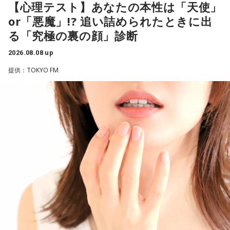
とがあると切り出し、「賞レースで結果を残していないコン
【心理テスト】あなたの本性は「天使」
ル音声も配信中！
ビ、（芸歴18年目の）ぐりんぴーすがよく愚痴をこぼしてい
（左から）福田正博さん、藤木直人、高見侑里
or「悪魔」!? 追い詰められたときに出
るのは、最近の後輩は挨拶をしてくれないんだって（笑）」
る「究極の裏の顔」診断
と暴露します。
＜番組概要＞
2026.08.08 up
番組名：SPORTS BEAT supported by TOYOTA
有吉自身は、今では後輩から挨拶されないことがまったくな
放送日時：毎週土曜 10:00～10:50
いため分からないと前置きしつつ、「ぐりんぴーすがそう言
提供：TOKYO FM
パーソナリティ：藤木直人、高見侑里
っていたから……その辺はどう？ 風紀が乱れているかどうか」
番組Webサイト：
https://www.tfm.co.jp/beat/
と質問します。
番組公式X：
@SPORTSBEAT_TFM
これに対して、カミムラは「ぐりんぴーすさんが言っている
のは、1～2年目の芸人の子たちだと思うんですけど……たぶ
ん、その子たちは本当に挨拶していないと思います」と苦笑
い。有吉が「なんでなの？」と尋ねると、カミムラは「こん
なことを言うのもあれですけど、（ぐりんぴーすさんが）ど
ういう先輩か分かっていないんだと思います」と正直に語り
ます。
それを受け、有吉は「でもさ、この世界に入ったら俺だって
（若手の頃は）誰か分からない人にも一応挨拶するじゃな
い？ 何があるか分からないからさ」と持論を語ります。その