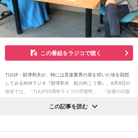
京都市立美術工芸高等学校）、大阪市立デザイン教育研究所
卒業。デザイン会社勤務を経て、「モーニング」に持ち込み
をした『ジジジイ』で第14回MANGA OPEN審査委員賞（わ
たせせいぞう賞）受賞。『劇団JET’S』で第15回MANGA
OPEN大賞受賞。2006年『ハルジャン』『ジジジイ-GGG-』
を連載。
この番組をラジコで聴く
2007年12月、初の週刊連載作品『宇宙兄弟』連載開始。同作
で2010年 第56回小学館漫画賞一般向け部門、2011年 第35回
TULIP・財津和夫が、時には音楽業界の扉を叩いた頃を回想
講談社漫画賞一般部門、2014年 手塚治虫文化賞読者賞を受
してみるRKBラジオ『財津和夫 虹の向こう側』。8月9日の
賞。TVアニメ、実写映画等、多くのメディアミックスを果た
放送では、「TULIP55周年ライブの可能性」、「自著の出版
す大ヒット作品となり2026年6月完結。
記念イベントの裏話」、「デビュー時の音楽業界」、といっ
この記事を読む
た古今のトピックスが盛りだくさんです。
【近刊】
『宇宙兄弟』完結 46巻
■番組タイトル：『マンガのラジオ 宇宙兄弟スペシャル