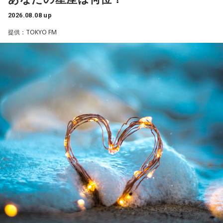
よろしくお願いします！
選手としても指揮官としてもヤクルトが誇る球界のレジェン
2026.08.08 up
ドといえる髙津が8月15日（土）に神宮球場で行われる「ヤ
提供：TOKYO FM
クルト×DeNA」に『ニッポン放送ショウアップナイター』の
スペシャルゲスト解説として登場する。現役時代は『ニッポ
ン放送ショウアップナイター』の事前情報番組でレギュラー
「ニッポン放送ショウアップナイター ヤクルト×DeNA」
出演コーナーを持つなど、ニッポン放送リスナーにはお馴染
■放送日時：8月15日（土） 17時50分～試合終了 （延長対
みの髙津だが、『ニッポン放送ショウアップナイター』で解
応あり）
説を務めるのは2013年以来、13年ぶりとなる。
■スペシャルゲスト解説：髙津臣吾
■実況：師岡正雄アナウンサー
ペナントレースも終盤に差し掛かり、古巣・ヤクルトにとっ
■番組X：@showup1242
て勝負の夏となる神宮球場の一戦での髙津氏ならではの視点
■ハッシュタグ：#ショウアップナイター #60n
に注目が集まる。
■メールアドレス：89@1242.com
■番組ホームページ：
https://www.1242.com/showup
『ニッポン放送ショウアップナイター』では、今後も60周年
のアニバーサリーイヤーにふさわしい球界のレジェンドたち
がスペシャルゲスト解説者として登場する。さらに、リスナ