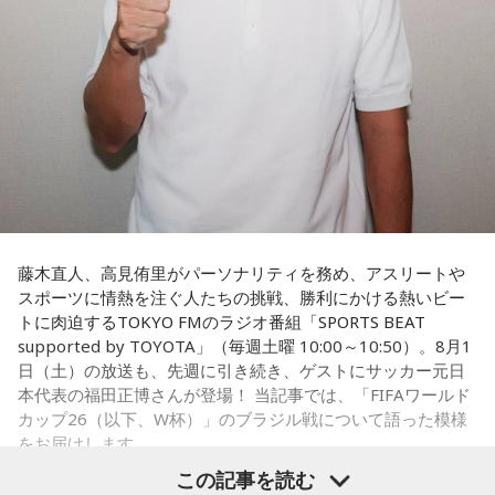
福田：そういう見方も当然ありますし、それができれば一番
いいと思うのですが、森保監督は帰国後の会見で「戦術は後
出しジャンケンだ」と言っていたんです。どういうことかと
いうと、自分たちが変えたら相手がまた変えてくる、それに
対してまた変えていかなきゃならない。ベンチでその都度
（戦術を）言い続けても、向こうが変えてきたら、その変化
に対して変化しなきゃいけない。「こういうやり方をしま
す」「だったらこう対応します」と。
そうすると、対応された側がまた変えてくるんですよ、それ
も試合中に。ですから、ベンチからでも戦術や戦略はある程
度言えますけど、ピッチのなかで選手たちがそれを感じて、
藤木直人、高見侑里がパーソナリティを務め、アスリートや
対応していく能力を高めていくのがサッカーにおいて一番重
スポーツに情熱を注ぐ人たちの挑戦、勝利にかける熱いビー
要なんです。
トに肉迫するTOKYO FMのラジオ番組「SPORTS BEAT
supported by TOYOTA」（毎週土曜 10:00～10:50）。8月1
ブラジル戦のときも「守ろう」という気持ちはなくても、ブ
日（土）の放送も、先週に引き続き、ゲストにサッカー元日
ラジルが1点負けていたときに、前に出てくるエネルギーって
本代表の福田正博さんが登場！ 当記事では、「FIFAワールド
すごいんです。それを食い止めたり、押し返したりするため
カップ26（以下、W杯）」のブラジル戦について語った模様
には、前半よりもエネルギーをもっと使わなきゃいけないけ
をお届けします。
れども、ブラジルのものすごい勢いにのまれてしまった。た
この記事を読む
だ、これは日本だけではなく、アルゼンチンと対戦したイン