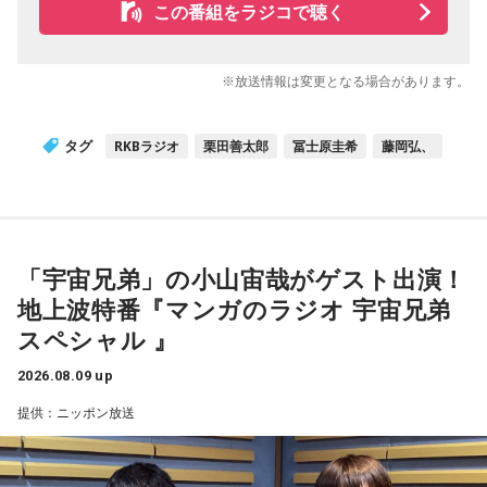
この番組をラジコで聴く
※放送情報は変更となる場合があります。
タグ
RKBラジオ
栗田善太郎
冨士原圭希
藤岡弘、
「宇宙兄弟」の小山宙哉がゲスト出演！
地上波特番『マンガのラジオ 宇宙兄弟
スペシャル 』
2026.08.09 up
提供：ニッポン放送