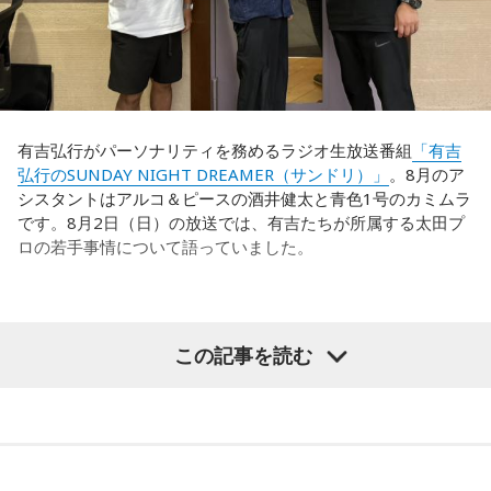
う言葉がその通りであることを、グループステージで証明で
それを受け、有吉は「でもさ、この世界に入ったら俺だって
きていたと思います。でも、そこから上に行くためには、や
（若手の頃は）誰か分からない人にも一応挨拶するじゃな
っぱり“個の力”が必要だったかなと感じています。
い？ 何があるか分からないからさ」と持論を語ります。その
意見にカミムラも納得しつつも、「ちゃんと挨拶をしない人
世界で見ても、日本だけでなく主力の選手がケガする国は
間は時代的に増えていますね」とリアルな実情を明かしま
多々あって、それでも勝ち上がっていく力が必要なのがW杯
す。
なんです。そういう意味では、確かに選手層は厚くなったけ
有吉弘行がパーソナリティを務めるラジオ生放送番組
「有吉
れども、さらに“個”の力を高めながら、選手層をもっと厚くし
弘行のSUNDAY NIGHT DREAMER（サンドリ）」
。8月のア
また、有吉は「吉本（興業）は縦がちゃんとしているじゃ
なきゃいけない。ベスト16・ベスト8に進む国と比べたとき
シスタントはアルコ＆ピースの酒井健太と青色1号のカミムラ
ん。それは養成所でもそういう教えがあるんだろうし、先輩
に、そこまでの選手層だったのかというと、まだまだ厚くし
です。8月2日（日）の放送では、有吉たちが所属する太田プ
からも受け継がれるからだと思うんだよね」と他事務所と比
ていかないとダメなのではないか、ということなんだと思い
ロの若手事情について語っていました。
較しつつ、「太田プロはゆるいから……酒井のせいで（笑）」
ます。
と冗談交じりに言うと、酒井も「俺のせいじゃないと思いま
すけどね」とすぐさまツッコミを入れていました。
ただ、あれだけケガ人が出て、誰が出ても同じようなサッカ
（左から）酒井健太、有吉弘行、カミムラ
ーができて、グループステージをああいう形で抜けられたと
＜番組概要＞
この記事を読む
いうのは今までなかったことですし、力がついているのは事
番組名：有吉弘行のSUNDAY NIGHT DREAMER
実ですね。
放送日時：毎週日曜 20:00～21:55
放送エリア：TOKYO FMをのぞくJFN全国25局ネット
◆太田プロの若手芸人事情
藤木：そんな日本代表を僕たちも応援したいと思います。
パーソナリティ：有吉弘行
番組Webサイト：
https://jfn-pods.com/program/27400
有吉は、若手芸人と接する機会の多いカミムラに聞きたいこ
音声コンテンツプラットフォーム「JFN Pods」ではスペシャ