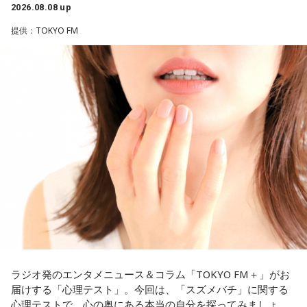
2026.08.08 up
1． 鳩のぬいぐるみ
2． パスポートなどの身分証
提供：TOKYO FM
3． 買ったばかりの乾電池
4． 懐中電灯
【解説】
この心理テストでわかることは、追い詰められた時に出る、
あなたの「究極の裏の顔」です。
とっさに握りしめたものは、あなたが窮地で無意識に守ろう
とする「本当に大切なもの」を暗示しています。冷静ではい
られない極限の場面でこそ、普段は隠れているあなたの本性
が表に出るのです。
【解答】
1．鳩のぬいぐるみ……本性は「愛情深い天使」
鳩のぬいぐるみは「愛情」を暗示しています。あなたは追い
詰められても、自分より大切な誰かを思い浮かべる、利他的
なタイプ。窮地でこそ人にやさしくできる、あたたかい心の
ラジオ発のエンタメニュース＆コラム「TOKYO FM＋」がお
持ち主です。ただ、自分を後回しにしすぎないよう気をつけ
届けする「心理テスト」。今回は、「スズメバチ」に関する
てください。
心理テストで、心の奥にある本当の自分を探ってみましょ