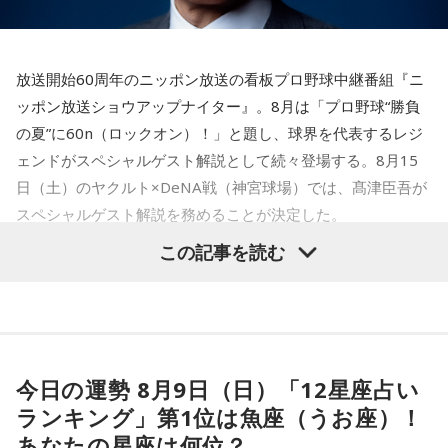
て勝負の夏となる神宮球場の一戦での髙津氏ならではの視点
っておくことが、いざという時の本当の強さになるのかもし
れません。
に注目が集まる。
放送開始60周年のニッポン放送の看板プロ野球中継番組『ニ
■監修者プロフィール：蝶ちょ（ちょうちょ）
『ニッポン放送ショウアップナイター』では、今後も60周年
池袋占い館セレーネ所属。電話占いメルにも出演。第六感で
ッポン放送ショウアップナイター』。8月は「プロ野球“勝負
のアニバーサリーイヤーにふさわしい球界のレジェンドたち
人の想いを捉える羅針盤ヒーラー。霊感タロット、四柱推
の夏”に60n（ロックオン）！」と題し、球界を代表するレジ
がスペシャルゲスト解説者として登場する。さらに、リスナ
命、宿曜占星術でオーダーメイドの鑑定を手掛ける。転職、
ェンドがスペシャルゲスト解説として続々登場する。8月15
結婚、離別など多くの経験から、今どう動くべきか悩む人に
ーにとって嬉しい夏の味覚や現金が当たるプレゼント企画も
日（土）のヤクルト×DeNA戦（神宮球場）では、髙津臣吾が
寄り添いナビゲートする。
実施する。
Webサイト：
https://selene-uranai.com/
スペシャルゲスト解説を務めることが決定した。
YouTube：
https://www.youtube.com/@ataru-uranai
この記事を読む
■髙津臣吾 コメント
髙津は1990年代から2000年代にかけて伝家の宝刀・シンカ
ーを武器にヤクルトスワローズの絶対的守護神を担い、選手
「ショウアップナイター」をお聴きの皆さま、ご無沙汰して
として5度のリーグ優勝、4度の日本一に貢献した。メジャー
おります。
でも活躍し日米通算313セーブをマーク。指導者としては、6
今日の運勢 8月9日（日）「12星座占い
ペナントレース終盤の神宮球場、一つ一つのプレーの重みが
シーズン、ヤクルトの監督を務め、前年最下位からの日本
増す独特の緊張感を、ラジオを通じてお伝えできればと思い
ランキング」第1位は魚座（うお座）！
一、球団初のリーグ連覇を成し遂げた。
ます。
あなたの星座は何位？