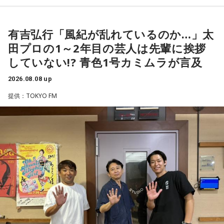
には、前半よりもエネルギーをもっと使わなきゃいけないけ
＜番組概要＞
れども、ブラジルのものすごい勢いにのまれてしまった。た
有吉は、若手芸人と接する機会の多いカミムラに聞きたいこ
番組名：SPORTS BEAT supported by TOYOTA
だ、これは日本だけではなく、アルゼンチンと対戦したイン
とがあると切り出し、「賞レースで結果を残していないコン
有吉弘行「風紀が乱れているのか…」太
放送日時：毎週土曜 10:00～10:50
グランドもそういう展開になったんですよ。サッカーってそ
ビ、（芸歴18年目の）ぐりんぴーすがよく愚痴をこぼしてい
田プロの1～2年目の芸人は先輩に挨拶
パーソナリティ：藤木直人、高見侑里
ういうスポーツなんですよね。
るのは、最近の後輩は挨拶をしてくれないんだって（笑）」
していない!? 青色1号カミムラが言及
番組Webサイト：
https://www.tfm.co.jp/beat/
と暴露します。
番組公式X：
つまり、ベンチから何か言っても（すぐに戦術を）変えられ
@SPORTSBEAT_TFM
2026.08.08 up
るほど簡単なスポーツではないんです。なぜならば、相手が
有吉自身は、今では後輩から挨拶されないことがまったくな
それに対してまた変化をしてくるから。だから“個”の力を高め
いため分からないと前置きしつつ、「ぐりんぴーすがそう言
提供：TOKYO FM
て、時間をつくれる選手が重要になってくるということです
っていたから……その辺はどう？ 風紀が乱れているかどうか」
ね。
と質問します。
◆世界で戦うために必要な“個”の力
これに対して、カミムラは「ぐりんぴーすさんが言っている
のは、1～2年目の芸人の子たちだと思うんですけど……たぶ
藤木：今回、日本代表はケガ人が続出しましたが、それでも
ん、その子たちは本当に挨拶していないと思います」と苦笑
あの戦いができたというのは、選手層も相当厚くなったとい
い。有吉が「なんでなの？」と尋ねると、カミムラは「こん
うことでしょうか？
なことを言うのもあれですけど、（ぐりんぴーすさんが）ど
ういう先輩か分かっていないんだと思います」と正直に語り
福田：そうですね。選手層は厚くなっているし、森保監督の
ます。
「誰が出ても同じような戦いができる準備をしてきた」とい