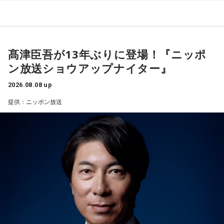
タイプ。生き残るための冷徹な判断力は、時に人を出し抜く
髙津は1990年代から2000年代にかけて伝家の宝刀・シンカ
ほどです。ただ、その強さはあなたや大切なものを守るため
ーを武器にヤクルトスワローズの絶対的守護神を担い、選手
の武器にもなるでしょう。
として5度のリーグ優勝、4度の日本一に貢献した。メジャー
3．乾電池……本性は「気まぐれな人間」
でも活躍し日米通算313セーブをマーク。指導者としては、6
髙津臣吾が13年ぶりに登場！『ニッポ
乾電池は「内に秘めたエネルギー」を暗示しています。あな
シーズン、ヤクルトの監督を務め、前年最下位からの日本
ン放送ショウアップナイター』
たは追い詰められると、理屈より先に、その時の衝動でとっ
一、球団初のリーグ連覇を成し遂げた。
さに動く本能タイプ。ある意味では、いちばん人間らしいか
2026.08.08 up
もしれません。勢いが吉と出ることも多いですが、一呼吸置
選手としても指揮官としてもヤクルトが誇る球界のレジェン
いて考える癖もつけてみて。
提供：ニッポン放送
ドといえる髙津が8月15日（土）に神宮球場で行われる「ヤ
4．懐中電灯……本性は「冷静な神様!?」
クルト×DeNA」に『ニッポン放送ショウアップナイター』の
懐中電灯は「今後の見通し」を暗示しています。あなたは極
スペシャルゲスト解説として登場する。現役時代は『ニッポ
限の場面でもパニックにならず、状況を一歩引いて見極める
ン放送ショウアップナイター』の事前情報番組でレギュラー
冷静沈着なタイプ。感情に飲まれず、俯瞰して考えられるタ
出演コーナーを持つなど、ニッポン放送リスナーにはお馴染
イプです。ただ、いつも冷静すぎると近寄りがたく見られる
こともあるので、時には素直になってみましょう。
みの髙津だが、『ニッポン放送ショウアップナイター』で解
説を務めるのは2013年以来、13年ぶりとなる。
＊
ペナントレースも終盤に差し掛かり、古巣・ヤクルトにとっ
天使も悪魔も、どちらもあなたの一部。自分の中の両方を知