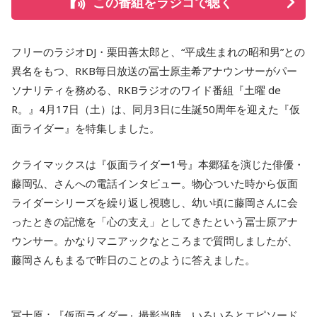
この番組をラジコで聴く
フリーのラジオDJ・栗田善太郎と、“平成生まれの昭和男”との
異名をもつ、RKB毎日放送の冨士原圭希アナウンサーがパー
ソナリティを務める、RKBラジオのワイド番組『土曜 de
R。』4月17日（土）は、同月3日に生誕50周年を迎えた『仮
面ライダー』を特集しました。
クライマックスは『仮面ライダー1号』本郷猛を演じた俳優・
藤岡弘、さんへの電話インタビュー。物心ついた時から仮面
ライダーシリーズを繰り返し視聴し、幼い頃に藤岡さんに会
ったときの記憶を「心の支え」としてきたという冨士原アナ
ウンサー。かなりマニアックなところまで質問しましたが、
藤岡さんもまるで昨日のことのように答えました。
冨士原：『仮⾯ライダー』撮影当時、いろいろとエピソード