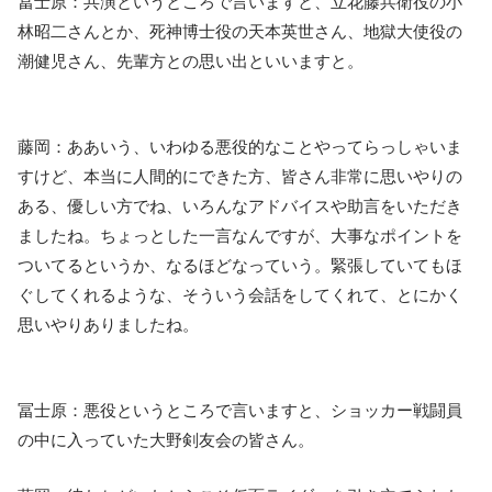
冨士原：共演というところで⾔いますと、立花藤兵衛役の小
林昭二さんとか、死神博⼠役の天本英世さん、地獄大使役の
潮健児さん、先輩方との思い出といいますと。
藤岡：ああいう、いわゆる悪役的なことやってらっしゃいま
すけど、本当に⼈間的にできた方、皆さん⾮常に思いやりの
ある、優しい⽅でね、いろんなアドバイスや助⾔をいただき
ましたね。ちょっとした⼀⾔なんですが、⼤事なポイントを
ついてるというか、なるほどなっていう。緊張していてもほ
ぐしてくれるような、そういう会話をしてくれて、とにかく
思いやりありましたね。
冨士原：悪役というところで⾔いますと、ショッカー戦闘員
の中に⼊っていた⼤野剣友会の皆さん。