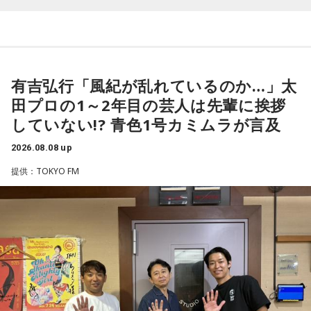
グランドもそういう展開になったんですよ。サッカーってそ
福田正博さん
ういうスポーツなんですよね。
つまり、ベンチから何か言っても（すぐに戦術を）変えられ
1966年生まれの福田正博さんは、日本人初のJリーグ得点王に
るほど簡単なスポーツではないんです。なぜならば、相手が
輝き、Jリーグ通算228試合出場93得点を挙げ、日本代表では
有吉弘行「風紀が乱れているのか…」太
それに対してまた変化をしてくるから。だから“個”の力を高め
45試合出場で9ゴールを記録するなど活躍を見せ、1993年に
田プロの1～2年目の芸人は先輩に挨拶
て、時間をつくれる選手が重要になってくるということです
はW杯アジア地区最終予選にも出場しました。2002年に現役
ね。
していない!? 青色1号カミムラが言及
を引退した後は、サッカー解説者としてメディアでの活動の
ほか、講演会やサッカー教室をおこなうなど、自身の経験を
2026.08.08 up
◆世界で戦うために必要な“個”の力
活かしながら幅広く活動しています。
提供：TOKYO FM
藤木：今回、日本代表はケガ人が続出しましたが、それでも
◆福田正博がW杯ブラジル戦を総括
あの戦いができたというのは、選手層も相当厚くなったとい
うことでしょうか？
藤木：ブラジル戦で、前半は佐野海舟選手の素晴らしいイン
ターセプトからのゴールがありましたし、前半の終了間際に
福田：そうですね。選手層は厚くなっているし、森保監督の
は日本がボールを持つ時間もありました。しかし、後半に入
「誰が出ても同じような戦いができる準備をしてきた」とい
ってからブラジルが戦略を変えてきて、日本が一方的に押し
う言葉がその通りであることを、グループステージで証明で
込まれてしまった。試合のなかで具体的な戦術が打ち出せな
きていたと思います。でも、そこから上に行くためには、や
かったと考えると、（選手のなかに）もう少し具体的な戦略
っぱり“個の力”が必要だったかなと感じています。
を示す人、ブレーンが必要なのかなと素人目には思ってしま