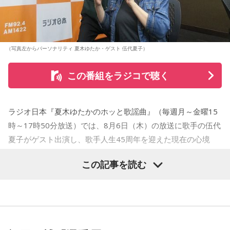
（写真左からパーソナリティ 夏木ゆたか・ゲスト 伍代夏子）
この番組をラジコで聴く
ラジオ日本『夏木ゆたかのホッと歌謡曲』（毎週月～金曜15
時～17時50分放送）では、8月6日（木）の放送に歌手の伍代
夏子がゲスト出演し、歌手人生45周年を迎えた現在の心境
や、デビュー当時の苦労について語った。
この記事を読む
番組では、前作「しゃんしゃん牡丹」の制作秘話を紹介。伍
代さんは、曲を受け取ると映像や物語が自然と頭に浮かび、
「こんな女性像を描きたい」「琴や三味線を取り入れたい」
など、自らイメージを提案しながら作品づくりに参加してい