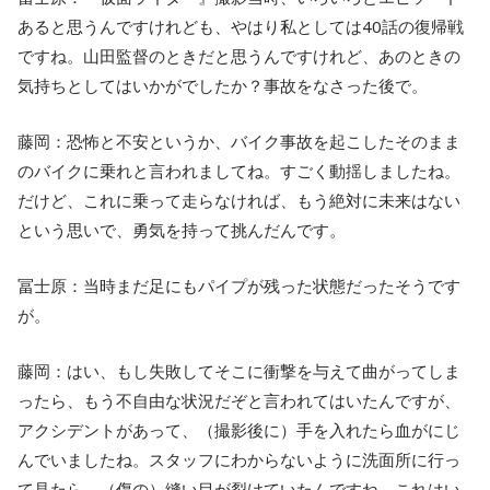
あると思うんですけれども、やはり私としては40話の復帰戦
ですね。⼭⽥監督のときだと思うんですけれど、あのときの
気持ちとしてはいかがでしたか？事故をなさった後で。
藤岡：恐怖と不安というか、バイク事故を起こしたそのまま
のバイクに乗れと⾔われましてね。すごく動揺しましたね。
だけど、これに乗って⾛らなければ、もう絶対に未来はない
という思いで、勇気を持って挑んだんです。
冨士原：当時まだ⾜にもパイプが残った状態だったそうです
が。
藤岡：はい、もし失敗してそこに衝撃を与えて曲がってしま
ったら、もう不⾃由な状況だぞと⾔われてはいたんですが、
アクシデントがあって、（撮影後に）⼿を⼊れたら⾎がにじ
んでいましたね。スタッフにわからないように洗⾯所に行っ
て⾒たら、（傷の）縫い⽬が裂けていたんですね。これはい