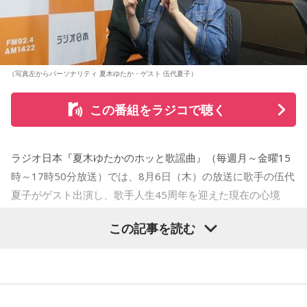
（写真左からパーソナリティ 夏木ゆたか・ゲスト 伍代夏子）
この番組をラジコで聴く
ラジオ日本『夏木ゆたかのホッと歌謡曲』（毎週月～金曜15
時～17時50分放送）では、8月6日（木）の放送に歌手の伍代
夏子がゲスト出演し、歌手人生45周年を迎えた現在の心境
や、デビュー当時の苦労について語った。
この記事を読む
番組では、前作「しゃんしゃん牡丹」の制作秘話を紹介。伍
代さんは、曲を受け取ると映像や物語が自然と頭に浮かび、
「こんな女性像を描きたい」「琴や三味線を取り入れたい」
など、自らイメージを提案しながら作品づくりに参加してい