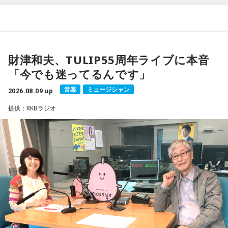
ドキャスト番組『マンガのラジオ supported by viviON』
（毎週日曜 18時頃配信）の地上波特別番組で、 「宇宙兄弟」
の漫画家・小山宙哉がゲスト出演する。
財津和夫、TULIP55周年ライブに本音
18年に及ぶ「宇宙兄弟」の連載完結のタイミングでの出演と
「今でも迷ってるんです」
なり、「宇宙兄弟」誕生のエピソードや「キャラクターに出
会う」というキャラクター造形について、ストーリーの発想
音楽
ミュージシャン
2026.08.09 up
と科学的裏付けについて等、様々な話を伺っていく。
提供：RKBラジオ
小山宙哉をゲストに迎える特別番組『マンガのラジオ 宇宙兄
弟スペシャル supported by viviON』は8月16日（日）19時
から放送。放送後には、地上波本編で未公開の音源を含むデ
ィレクターズカット版のポッドキャスト配信も予定してい
る。
【小山宙哉プロフィール】
1978年生 京都府出身 京都市立銅駝美術工芸高等学校（現：