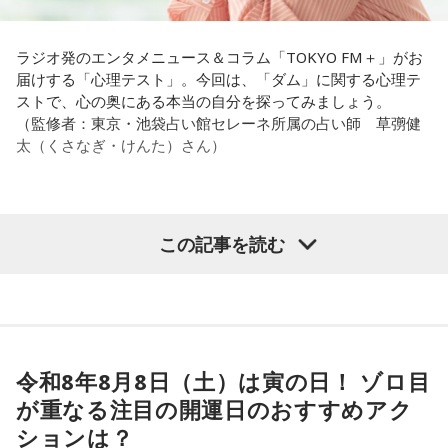
これ、ばかにならなくて、私、いつもフィジカルとスピリチ
もらったんですけど、結構パーソナルな部分が出た作品にな
ュアルというものは、いつも同じく同等に思わなきゃダメだ
りました。
と言っているんです。昔から「健全な身体に健全な精神宿
ラジオ発のエンタメニュース＆コラム「TOKYO FM＋」がお
る」って言いますでしょう？
届けする「心理テスト」。今回は、「ダム」に関する心理テ
遠山：自分自身の内面をすごく辿って探っている曲ですよ
ストで、心の奥にある本当の自分を探ってみましょう。
ね？
それは、例えばご病気の方とかはダメだとか、そういう風に
（監修者：東京・池袋占い館セレーネ所属の占い師 草彅健
差別しているわけではなくてね。私達、コンディションが良
太（くさなぎ・けんた）さん）
ほのか：はい。私は「自分自身を分かってみたい」という気
いと心のコンディションも良くなりません？ やっぱり、寝不
持ちで作品を作っていて、もしかしたら皆さんも何かを作る
足のときってちょっとネガティブになっちゃったり、笑顔が
ときって、自分自身を分かってみたいから作るんじゃないか
ちょっと欠けちゃったりね。
なと思って、そういう曲を作りました。
【質問】
この記事を読む
やっぱり、この世に生きている限りは、フィジカルなことっ
山奥の大きなダムを見学しているあなた。
遠山：海ちゃんはどうですか？
てすごく大事なんですよね。だから、よりスピリチュアルを
目の前には、たっぷりと水をたたえた巨大なダムがそびえて
発揮したいと思う場合には、フィジカルをとても大切にする
います。
海：アニメでは、マンガ大好きな女の子が、同人誌とかを売
ということが大事だと思うんですよね。
その景色を眺めていると、あなたはふとあることが気になり
るようなイベントに行って「自分でも描けるんだ！」と思っ
ました。
て、そこから自分で描き始めるんですけど、それが私自身の
――精神力を支えるのは徹底した体調管理であると説く江
さて、あなたが気になったのはどんなことですか？
音楽体験とすごくつながっていて。
令和8年8月8日（土）は寅の日！ ゾロ目
原。さらに、日常生活におけるコンディションづくりの重要
次の中から近いものを1つ選んでください。
が重なる注目の開運日のおすすめアク
性を語ります。
「あ、自分もバンドできるんだ」みたいな、そういうときの
1． 水がこぼれてしまうことはないのか
ションは？
ワクワク感のようなものが、いろんな不安や葛藤を飛び越え