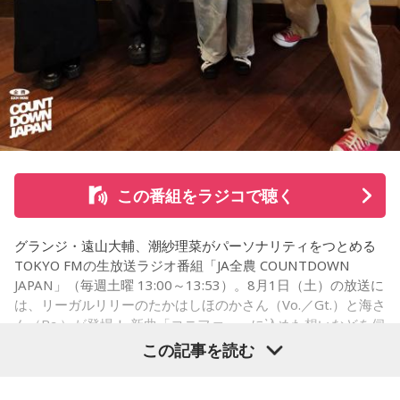
ほのか：はい。私は「自分自身を分かってみたい」という気
持ちで作品を作っていて、もしかしたら皆さんも何かを作る
パーソナリティの山下葉留花
ときって、自分自身を分かってみたいから作るんじゃないか
なと思って、そういう曲を作りました。
山下：しかも、今回のライブの演出がすごく良かったじゃ
遠山：海ちゃんはどうですか？
ん？
海：アニメでは、マンガ大好きな女の子が、同人誌とかを売
松尾：はい。
るようなイベントに行って「自分でも描けるんだ！」と思っ
て、そこから自分で描き始めるんですけど、それが私自身の
山下：そのなかでも、一人ひとりが光っているのは当然なん
この番組をラジコで聴く
音楽体験とすごくつながっていて。
だけど、みんなで通じ合っている感じがすごくした。
「あ、自分もバンドできるんだ」みたいな、そういうときの
グランジ・遠山大輔、潮紗理菜がパーソナリティをつとめる
松尾：うれしいです、ありがとうございます！
ワクワク感のようなものが、いろんな不安や葛藤を飛び越え
TOKYO FMの生放送ラジオ番組「JA全農 COUNTDOWN
ちゃうみたいな、そういうバイタリティのある曲だなと思い
JAPAN」（毎週土曜 13:00～13:53）。8月1日（土）の放送に
ます。歌詞は自分と向き合っている部分も結構あるんですけ
は、リーガルリリーのたかはしほのかさん（Vo.／Gt.）と海さ
パーソナリティの山下葉留花と松尾桜
ど、音像がかなり爽やかなので、そういうものを飛び越えて
ん（Ba.）が登場！ 新曲「コニファー」に込めた想いなどを伺
いくような“若さ”をすごく感じました。
いました。
この記事を読む
次回8月8日（土）の放送は、シンガーソングライター・バー
----------------------------------------------------