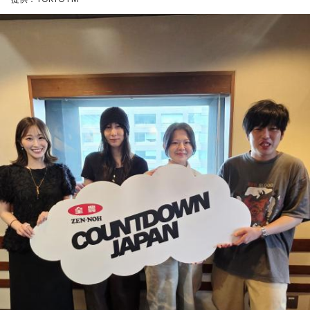
ね？
松尾：ありがとうございます！ 五期生だけのライブが去年の
「新参者 二〇二五 LIVE at THEATER MILANO-Za」以来だっ
ほのか：はい。
たんですけど、「五期生LIVE」が始まってから、知らないあ
いだに心の距離が縮まっていたというか。
遠山：この楽曲はどこから作り始めました？
山下：うわあ素敵！
ほのか：「これ描いて死ね」は、マンガを描くことを題材に
した作品なんですけど、まずは原作を読みました。それで、0
松尾：「みんなでたくさん遊んだ！」というわけではないん
から1にするときに、心のなかで薪をくべて火種を燃やしてい
ですけど、全員との絆がすごく深まった気がして。ギュッと
く。そして、風が吹いてめちゃめちゃ燃えていくみたいな。
し合ったり、一緒に食べ物を食べたり、常に笑い合っていた
そういったものを絶やさずに「自分だけでやっていくぞ！」
り、すごく関係性が深まりました。
みたいな気持ちと、私がお家で音楽を作っているとき
の……“色”かな？ その色がすごく一致している部分があったの
山下：いいな～。ステージ上でも、それがめっちゃ分かっ
で、今回はアニメのエンディングテーマとして曲を書かせて
た。
もらったんですけど、結構パーソナルな部分が出た作品にな
りました。
松尾：えー！ 本当ですか？
遠山：自分自身の内面をすごく辿って探っている曲ですよ
山下：すごく伝わった！
ね？