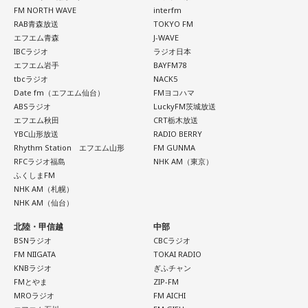
ーで引用させていただいているJFC、日本ファクトチェックセ
FM NORTH WAVE
interfm
RAB青森放送
TOKYO FM
ンターが一昨年、能登半島地震の直後に注意喚起した、『地
エフエム青森
J-WAVE
震の時のデマってこのパターンがあるよ』っていう類型があ
IBCラジオ
ラジオ日本
りまして、このパターンを下村流にアレンジして短い言葉で
エフエム岩手
BAYFM78
tbcラジオ
NACK5
ご紹介します。まず“嘘被害”。昔の津波の映像とかを出しちゃ
Date fm（エフエム仙台）
FMヨコハマ
って、それでインプレッションを稼ぐっていうやつ。それか
ABSラジオ
LuckyFM茨城放送
ら“嘘SOS”。『こんな被害に遭いました、助けてー！』ってい
エフエム秋田
CRT栃木放送
YBC山形放送
RADIO BERRY
うけど実は無いじゃんっていうやつ。それから“嘘寄付”」
Rhythm Station エフエム山形
FM GUNMA
RFCラジオ福島
NHK AM（東京）
長野
「あー！これも今、問題になってます」
ふくしまFM
NHK AM（札幌）
NHK AM（仙台）
下村
「ね。これはもうストレートに『これでお金集めちゃお
う』っていうやつ。それから“嘘犯罪”。『こういう犯罪が起き
北陸・甲信越
中部
BSNラジオ
CBCラジオ
てるから気をつけろ！』っていう。特に外国人と絡めて煽っ
FM NIIGATA
TOKAI RADIO
てくるっていうのは多いです。そして“嘘陰謀論”。『この地震
KNBラジオ
ぎふチャン
も人工地震だぞ』とか」
FMとやま
ZIP-FM
MROラジオ
FM AICHI