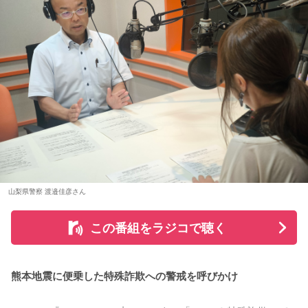
歳 女の子）
るわけではありません。あくまでも縁起担ぎとして取り入れ
られている習慣です。
＊
■2026年8月8日に宝くじを買うのは？
大森：ありがとうございます！ 花火すごかったですね！
寅の日は、金運にまつわる吉日として紹介されることが多い
若井：すごかったよ！ ステージからの景色も花火も最高でし
ため、宝くじを購入するタイミングとして意識する人もいま
たけれど。
す。
藤澤：そうだよね！
一方で、宝くじの当選を保証するものではありません。「縁
起の良い日に買いたい」という気持ちから、暦を参考にする
大森：「ダーリン」で、本編ラストで花火が上がるというの
人もいるという考え方です。
は結構すごいです。「ケセラセラ」って今まででも花火が上
山梨県警察 渡邉佳彦さん
がったりというか、大きい演出ってすごく親和性があると思
■2026年8月8日に旅行へ行くのは？
うのだけれど。
この番組をラジコで聴く
寅の日は、「千里行って千里帰る」という言い伝えから、旅
「ダーリン」でというのはやっぱりミュージックビデオがあ
行や出張にも縁起が良い日とされています。
あいう感じだったから、すごくみんな受け入れられるという
か良かったのかなと思うのだけれど。バラード曲で花火って
熊本地震に便乗した特殊詐欺への警戒を呼びかけ
夏休み期間中ということもあり、旅行や帰省を予定している
結構僕の中では「おー、そっかそうか」となって。演出チー
人にとっては、暦を意識するきっかけになるかもしれませ
ムと話を進めていったんだよね！
ん。