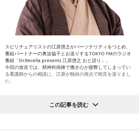
の？
ほのか：私も今回初めて関わらせてもらったんですけど、今
まで作ってきたライブでやる曲やバンドでやる曲の作り方と
は全然違って……ドラマの映像にいかに没頭させるかが重要と
いうか。リーガルリリーでは、音楽を聴いてほしくて作って
いるんですけれど、ドラマの音楽は、映像を観てもらわない
スピリチュアリストの江原啓之がパーソナリティをつとめ、
といけないので、逆に聴いてもらったらダメなんですよ。だ
番組パートナーの奥迫協子とお送りするTOKYO FMのラジオ
から、音楽を通して真逆な作り方を体験できて、めちゃめち
番組「Dr.Recella presents 江原啓之 おと語り」。
ゃ面白かったです。
今回の放送では、精神科病棟で働き心が疲弊してしまってい
る看護師からの相談に、江原が独自の視点で助言を送りまし
た。
（左から）たかはしほのかさん、海さん
パーソナリティの江原啓之
この記事を読む
◆新曲「コニファー」に込めた想い
＜リスナーからの相談＞
遠山：リーガルリリーは、7月11日（土）に新曲「コニファ
私は精神科病棟で看護師として働いています。幻覚や妄想に
ー」を配信リリースしました。おめでとうございます。
より精神症状が不安定な患者さんから、暴言や暴力を振るわ