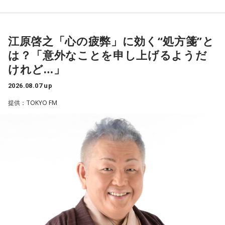
チャルYouTuberのぼっちぼろまるさんをゲストに迎えてお届
この日の放送をradikoタイムフリーで聴く
（左から）潮紗理菜、たかはしほのかさん、海さん、遠山大
けします。
※放送エリア外の方は、プレミアム会員の登録でご利用いた
輔
だけます。
----------------------------------------------------
江原啓之「心の疲弊」に効く“処方箋”と
----------------------------------------------------
この日の放送をradikoタイムフリーで聴く
は？「意外なことを申し上げるようだ
※放送エリア外の方は、プレミアム会員の登録でご利用いた
◆“真逆な作り方”で楽曲制作
＜番組概要＞
けれど…」
だけます。
番組名：ローソン presents 日向坂46のほっとひといき！
----------------------------------------------------
リーガルリリーは高校在学時から注目を集め、国内大型ロッ
パーソナリティ：日向坂46（髙橋未来虹、藤嶌果歩、山下葉
2026.08.07 up
クフェスにも多数出演するだけでなく、アメリカで開催され
留花、松尾桜）
＜番組概要＞
提供：TOKYO FM
た世界最大級の音楽フェスティバル「SXSW（サウス・バイ・
放送日時：毎週金曜 11:30～11:55
番組名：JA全農 COUNTDOWN JAPAN
サウスウエスト）」の出演や中国ツアーの開催など、海外で
番組Webサイト：
https://www.tfm.co.jp/hitoiki/
放送エリア：TOKYO FMをはじめとする、JFN全国38局ネッ
のライブも経験。そのほか、2019年公開の映画「惡の華」で
番組公式X：
@hot_hitoiki46
ト
は主題歌と劇中歌を担当し、今年4月から放送されたテレビド
放送日時：毎週土曜 13:00～13:53
ラマ版「惡の華」では、たかはしほのかさんが劇伴を担当。
パーソナリティ：遠山大輔（グランジ）、潮紗理菜
そして、今秋には初のアジアツアーの開催が決定していま
番組Webサイト：
https://www.tfm.co.jp/countdownjapan/
す。
番組公式X：
@JA_CDJ
遠山：僕は「惡の華」が好きで、（テレビドラマ版ではW主
演の）あのちゃんと鈴木福くんがめちゃくちゃ素晴らしかっ
たですけど、そういうドラマの音楽って、どう作っていく