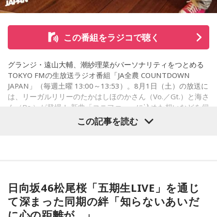
この番組をラジコで聴く
グランジ・遠山大輔、潮紗理菜がパーソナリティをつとめる
TOKYO FMの生放送ラジオ番組「JA全農 COUNTDOWN
JAPAN」（毎週土曜 13:00～13:53）。8月1日（土）の放送に
は、リーガルリリーのたかはしほのかさん（Vo.／Gt.）と海さ
ん（Ba.）が登場！ 新曲「コニファー」に込めた想いなどを伺
いました。
この記事を読む
（左から）潮紗理菜、たかはしほのかさん、海さん、遠山大
輔
日向坂46松尾桜「五期生LIVE」を通じ
て深まった同期の絆「知らないあいだ
◆“真逆な作り方”で楽曲制作
に心の距離が…」