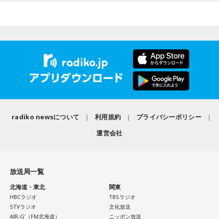
の日」が重なることから、例年以上に注目を集める可能性が
ュース)を集中的にやっていきたいと思います」
ある1日といえるでしょう。
番組では、災害時だからこそ冷静な判断を心掛け、自分自身
だけでなく家族や周囲の人とも声を掛け合いながら特殊詐欺
長野智子
「お願いします」
■「寅の日」をきっかけに、新しい一歩を踏み出してみよう
の被害を防いでほしいと呼びかけました。
2026年8月8日は、寅の日と先勝が重なる開運日です。さら
下村
「発生の3日後には、熊本県警の犯罪抑止対策室っていう
気になる方は、radikoのタイムフリーで放送をチェックして
に、「令和8年8月8日」と「8」が並ぶ覚えやすい日付である
ところがX(エックス)でかなり強い口調で警告を出しているん
ことから、縁起を意識する人にとっても印象深い一日となり
みてください。
です。『非常時にインプ稼ぎの偽情報は許されません』と。
そうです。
インプっていうのはインプレッション、反応をいっぱい稼ご
うとして偽情報を流すなよ、と。今回は本当に強い口調だな
一方で、暦は古くから受け継がれてきた考え方の一つであ
radiko newsについて
利用規約
プライバシーポリシー
り、幸運や成功を約束するものではありません。
と思うのは、前回の10年前の熊本地震や、それから能登半島
運営会社
地震では『偽情報を投稿した者を検挙しております』と。
「新しい財布を使い始める」「旅行へ出発する」「新たな目
『捕まえるよ？』というところまで言っているぐらいなんで
標を立てる」など、自分にとって前向きな一歩を踏み出すき
すね」
っかけとして、無理のない範囲で暦を取り入れてみるのもよ
放送局一覧
いでしょう。
長野
「あー、なるほど」
北海道・東北
関東
日々の暮らしを少し前向きにするヒントとして、2026年8月8
HBCラジオ
TBSラジオ
日の「寅の日」を過ごしてみてはいかがでしょうか。
STVラジオ
文化放送
下村
「今回は細かい事例をご紹介する前に、時々このコーナ
AIR-G'（FM北海道）
ニッポン放送