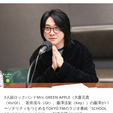
・六曜「先勝」（午前中が吉とされる）
＊
「8」が並ぶことから縁起の良い日というイメージを持つ人も
いますが、暦の上では
寅の日
にあたるのが最大の特徴です。
我慢できるのは、あなたが優しくて、まわりを思いやれる証
拠です。あとは少しだけ、自分の本音も大切にしてあげまし
また、六曜は
先勝
で、一般的には午前中が吉、午後は控えめ
ょう。
に過ごすのが良いという考え方があります。
■監修者プロフィール：草彅健太（くさなぎ・けんた）
■寅の日とは？
東京池袋占い館セレーネ所属。メンタルケアカウンセラー。
鑑定件数は若い女性を中心に7,000件を超え、占いイベントや
寅の日とは、12日に一度巡ってくる吉日
です。
アプリの監修も手がける。また、イベントMCや声優としての
活動もしており、芸能関係者からの依頼も多い。
虎は古くから「千里行って千里帰る」という言い伝えがあ
Webサイト：
https://selene-uranai.com/
り、「出ていったものが無事に戻ってくる」と考えられてき
YouTube：
https://youtu.be/UHrZuZcHTj4
ました。そのため、お金や旅に関する縁起の良い日として親
しまれています。
このことから、寅の日は次のようなタイミングに選ぶ人もい
3人組ロックバンドMrs. GREEN APPLE（大森元貴
ます。
（Vo/Gt）、若井滉斗（Gt）、藤澤涼架（Key））の藤澤がパ
ーソナリティをつとめるTOKYO FMのラジオ番組「SCHOOL
・財布を新調する