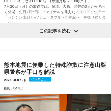
OF LOCK! ミセスLOCKS!」（毎週月曜 23:08頃〜）。
・財布を使い始める
7月20日（月）の放送では、藤澤、大森、若井の3人がそろっ
・銀行口座を開設する
て登場。先日7月5日にファイナルを迎えたスタジアムツアー
・旅行や出張へ出発する
「ゼンジン未到とイ/ミュータブル〜間奏編〜」を振り返りま
・新しい挑戦を始める
した。
この記事を読む
一方で、「戻る」という意味合いから、結婚や結納などのお
祝い事には向かないとする考え方もあります。暦の解釈には
流派や地域による違いもあるため、一つの目安として参考に
Mrs. GREEN APPLE大森元貴
するとよいでしょう。
■2026年8月8日に財布を新調するのはあり？
＜リスナーからのメッセージ＞
熊本地震に便乗した特殊詐欺に注意山梨
ミセス先生、こんばんは！ 7月5日のファイナルに参戦しまし
寅の日は、お金に関する縁起の良い日として知られているこ
県警察が手口を解説
た！ 私にとって初めての「ゼンジン」シリーズだったので、
とから、財布を購入したり、使い始めたりするタイミングと
参加できて本当に良かったです。演奏が本当にかっこよく
インタビュー
して選ぶ人もいます。
2026.08.07 up
て、ずっと感動していました。特に「ダーリン」と「ケセラ
提供：FM FUJI
セラ」の時の花火は相性が良すぎて、思わず泣いてしまいま
「お金が無事に戻ってくる」という言い伝えに由来するもの
した。帰り道もプレイリストを聴きながら帰っていたのです
で、開運アクションとして親しまれている考え方です。
がその余韻でまたウルウルしてしまいました。最高の景色と
最高の演奏を、本当にありがとうございました。（埼玉県 18
ただし、財布を新調したからといって金運の上昇が保証され