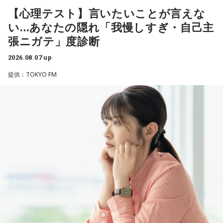
れることがあります。病気だからと割り切って仕事に就いて
【心理テスト】言いたいことが言えな
ほのか・海：ありがとうございます。
いるのですが、心が疲れてきています。私生活は充実してお
い…あなたの隠れ「我慢しすぎ・自己主
り、夫と新しく家を建てるためにも仕事は辞められません。
潮：「コニファー」はテレビアニメ「これ描いて死ね」のエ
張ニガテ」度診断
仕事がつらいからこそ私生活が充実する、幸せになるぞとい
ンディングテーマとなっています。
う気持ちで頑張ろうと思うのですが、患者さんと関わる上で
2026.08.07 up
の心持ちについてアドバイスをいただけないでしょうか？
遠山：テレビアニメの楽曲を手がけるのは初めてじゃないよ
提供：TOKYO FM
ね？
＜江原からの回答＞
ほのか：はい。
――患者からの暴言や暴力に心が折れそうになりながらも、
過酷な現場で奮闘する看護師の相談に対し、江原は「意外な
遠山：この楽曲はどこから作り始めました？
ことを申し上げるようだけれど……」と前置きした上で、具体
的なアドバイスを提示しました。
ほのか：「これ描いて死ね」は、マンガを描くことを題材に
した作品なんですけど、まずは原作を読みました。それで、0
江原：私はね、ちょっと意外なことを申し上げるようだけれ
から1にするときに、心のなかで薪をくべて火種を燃やしてい
ど、「体力」だと思います。やっぱり、ちゃんと食べて、よ
く。そして、風が吹いてめちゃめちゃ燃えていくみたいな。
く寝る。で、やっぱり看護師さんって不規則でしょう？ 夜勤
そういったものを絶やさずに「自分だけでやっていくぞ！」
とかね。いろいろとシフトがあるから、身体のコンディショ
みたいな気持ちと、私がお家で音楽を作っているとき
ンを持っていくのがとっても大変だと思うの。
の……“色”かな？ その色がすごく一致している部分があったの
で、今回はアニメのエンディングテーマとして曲を書かせて