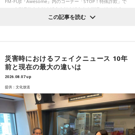
FM-FUJI『Awesome』内のコーナー「STOP！特殊詐欺」で
は、山梨県警察本部生活安全部生活安全企画課の渡邉佳彦さ
若井：めちゃくちゃ素敵だったね！
もちろん、安全な旅行のためには、天候や交通情報を確認
この記事を読む
んを迎え、熊本地震の発生に便乗した悪質な犯罪への注意を
し、余裕を持ったスケジュールを立てることが何より大切で
大森：プレイリストも公開されていますので、ぜひ聴いてほ
呼びかけました。
す。
しいね！
■2026年8月8日に向いているとされること
番組では、被災された方々へのお見舞いの言葉とともに、大
藤澤：楽しんでください！
規模災害が発生すると被災者の不安や善意につけ込む犯罪が
2026年8月8日は、寅の日と先勝が重なる日です。暦を意識す
災害時におけるフェイクニュース 10年
増えるおそれがあることが紹介されました。
若井：ありがとう！
る人の中には、次のような予定をこの日に合わせる人もいま
前と現在の最大の違いは
す。
被災者を狙う悪質商法や義援金詐欺
2026.08.07 up
・財布を新調する、または使い始める
（写真左から）Mrs. GREEN APPLE大森元貴、藤澤涼架、若
・銀行口座を開設する
提供：文化放送
渡邉さんは、災害時には被災した住宅を訪問し、家屋修繕や
井滉斗
・旅行や帰省、出張へ出発する
必要物品の販売を装って高額な契約を迫る悪質商法が発生す
・資格の勉強や新しい習い事を始める
る可能性があると説明しました。
・神社へ参拝する
・仕事や趣味の新たな目標を立てる
＜番組概要＞
さらに、被災者以外を狙う犯罪として、公的機関や災害支援
番組名：SCHOOL OF LOCK!
また、六曜の「先勝」は一般的に
午前中が吉
とされているた
放送日時：月曜～木曜 22:00～23:55／金曜 22:00～22:55
団体を装い、義援金や寄付金を名目に現金や電子マネーをだ
め、大切な予定を入れる場合は午前中を選ぶという考え方も
パーソナリティ：アンジー校長（アンジェリーナ1/3・