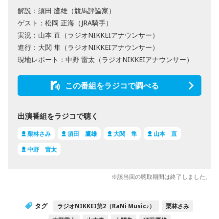
解説：須田 鷹雄（競馬評論家）
ゲスト：松岡 正海（JRA騎手）
実況：山本 直（ラジオNIKKEIアナウンサー）
進行：大関 隼（ラジオNIKKEIアナウンサー）
現地レポート：中野 雷太（ラジオNIKKEIアナウンサー）
この番組をラジコで調べる
出演番組をラジコで聴く
栗林さみ
須田 鷹雄
大関 隼
山本 直
中野 雷太
※該当回の聴取期間は終了しました。
タグ
ラジオNIKKEI第2（RaNi Music♪）
栗林さみ