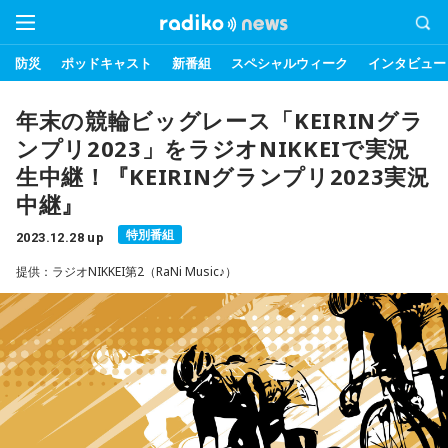
防災
ポッドキャスト
新番組
スペシャルウィーク
インタビュー
年末の競輪ビッグレース「KEIRINグラ
ンプリ2023」をラジオNIKKEIで実況
生中継！『KEIRINグランプリ2023実況
中継』
特別番組
2023.12.28 up
提供：ラジオNIKKEI第2（RaNi Music♪）