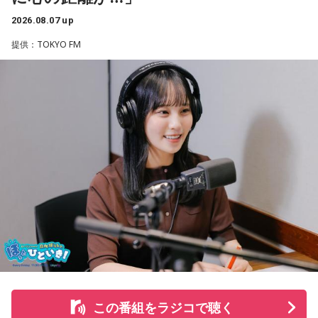
リーガルリリーは高校在学時から注目を集め、国内大型ロッ
2026.08.07 up
クフェスにも多数出演するだけでなく、アメリカで開催され
提供：TOKYO FM
た世界最大級の音楽フェスティバル「SXSW（サウス・バイ・
サウスウエスト）」の出演や中国ツアーの開催など、海外で
のライブも経験。そのほか、2019年公開の映画「惡の華」で
は主題歌と劇中歌を担当し、今年4月から放送されたテレビド
ラマ版「惡の華」では、たかはしほのかさんが劇伴を担当。
そして、今秋には初のアジアツアーの開催が決定していま
す。
遠山：僕は「惡の華」が好きで、（テレビドラマ版ではW主
演の）あのちゃんと鈴木福くんがめちゃくちゃ素晴らしかっ
たですけど、そういうドラマの音楽って、どう作っていく
の？
ほのか：私も今回初めて関わらせてもらったんですけど、今
まで作ってきたライブでやる曲やバンドでやる曲の作り方と
は全然違って……ドラマの映像にいかに没頭させるかが重要と
いうか。リーガルリリーでは、音楽を聴いてほしくて作って
この番組をラジコで聴く
いるんですけれど、ドラマの音楽は、映像を観てもらわない