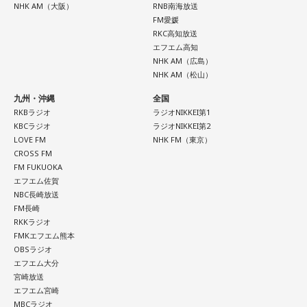
NHK AM（大阪）
RNB南海放送
長野
「AIの嘘情報がリアルすぎて？」
FM愛媛
RKC高知放送
下村
「リアルすぎて、本当の情報なのに『これ、本当な
エフエム高知
の？』と疑われるようになっちゃった。これは深刻です」
NHK AM（広島）
NHK AM（松山）
長野
「うわぁ……」
九州・沖縄
全国
RKBラジオ
ラジオNIKKEI第1
KBCラジオ
ラジオNIKKEI第2
LOVE FM
NHK FM（東京）
CROSS FM
FM FUKUOKA
エフエム佐賀
NBC長崎放送
FM長崎
RKKラジオ
FMKエフエム熊本
OBSラジオ
エフエム大分
宮崎放送
エフエム宮崎
MBCラジオ