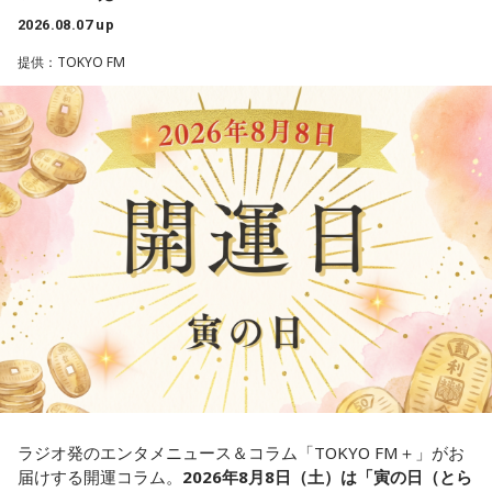
江原：やっぱり、集中力が欠けちゃうしね。だからご飯を食
2． こんなに水は必要なのか
ちゃうみたいな、そういうバイタリティのある曲だなと思い
べて、新しいお家を建てればまたよく寝られたりすると思う
2026.08.07 up
3． ひび割れなど壊れる心配はないか
ます。歌詞は自分と向き合っている部分も結構あるんですけ
けれど、そういう風な自分自身のメンテナンスというか、そ
4． どうやって放水しているのか
ど、音像がかなり爽やかなので、そういうものを飛び越えて
提供：TOKYO FM
れを大事にして、コンディションを常に最高に整えるという
いくような“若さ”をすごく感じました。
ことであれば、もしかしたら悩んでいた時期は体調が不安定
【解説】
だったかもしれない。だって、普段だったら前向きにいける
この心理テストでわかることは、あなたの「我慢しすぎ・自
次回8月8日（土）の放送は、シンガーソングライター・バー
ところが、何かふと不安になっちゃったりするでしょう。
己主張ニガテ度」です。
チャルYouTuberのぼっちぼろまるさんをゲストに迎えてお届
けします。
例えば、小さいお子さんがいるときって、やっぱり楽しいけ
ダムの水は「溜め込んだ本音や感情」を暗示しています。ダ
れど身体がついていけないときって、ちょっと子育てが憂鬱
ムの何が気になったかで、あなたがなぜ言いたいことを飲み
----------------------------------------------------
になったりする時って出ちゃうじゃないですか。子どもの元
込んでしまうのか……その理由と、我慢の深さがわかります。
この日の放送をradikoタイムフリーで聴く
気な「キャー！」というのも、元気なときには「もう！」と
※放送エリア外の方は、プレミアム会員の登録でご利用いた
いうくらいで済むけれど、頭が痛いときはキツイもんね。そ
【解答】
だけます。
ういうことなんですよね。
----------------------------------------------------
1．こぼれてしまわないか……我慢しすぎ度90％
自分の体力、コンディション。「元気」の「気」は中がお米
限界が気になったあなた。本音をギリギリまで溜め込んでい
＜番組概要＞
（氣）だから、しっかり食べて、元気をつけていってくださ
ませんか。「嫌われるかも」という不安から、言葉を飲み込
番組名：JA全農 COUNTDOWN JAPAN
い。それも、仕事のうちです。
み続けてきたのでは。でも、あなたが少し本音を見せても、
放送エリア：TOKYO FMをはじめとする、JFN全国38局ネッ
大切な人は離れていきません。小さな「イヤ」から、言葉に
ト
ラジオ発のエンタメニュース＆コラム「TOKYO FM＋」がお
してみましょう。
放送日時：毎週土曜 13:00～13:53
パートナーの奥迫協子、パーソナリティの江原啓之
届けする開運コラム。
2026年8月8日（土）は「寅の日（とら