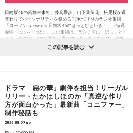
といけないので、逆に聴いてもらったらダメなんですよ。だ
日向坂46の髙橋未来虹、藤嶌果歩、山下葉留花、松尾桜が週
から、音楽を通して真逆な作り方を体験できて、めちゃめち
替わりでパーソナリティを務めるTOKYO FMのラジオ番組
ゃ面白かったです。
「ローソン presents 日向坂46のほっとひといき！」（毎週
金曜 11:30～11:55）。この番組は、ランチ前に「ほっ」とす
るような“癒やし”の時間をお届けすることを目指しています
（左から）たかはしほのかさん、海さん
が、たまに（？）脱線してしまう番組です。7月31日（金）
この記事を読む
の放送は、山下と松尾の2人でお届け！ ここでは、松尾が7月
15日、16日に開催された日向坂46「五期生LIVE」の感想を語
った模様をお届けします。
◆新曲「コニファー」に込めた想い
遠山：リーガルリリーは、7月11日（土）に新曲「コニファ
ドラマ「惡の華」劇伴を担当！リーガル
ー」を配信リリースしました。おめでとうございます。
パーソナリティの松尾桜
リリー・たかはしほのか「真逆な作り
ほのか・海：ありがとうございます。
方が面白かった」最新曲「コニファー」
松尾：7月15日、16日におこなわれた「五期生LIVE」にお越
制作秘話も
しいただいたファンの皆さん。そして、配信で見てくださっ
潮：「コニファー」はテレビアニメ「これ描いて死ね」のエ
たファンの皆さん。本当にありがとうございました！
ンディングテーマとなっています。
2026.08.07 up
山下：お疲れさまー（拍手）！
遠山：テレビアニメの楽曲を手がけるのは初めてじゃないよ
提供：TOKYO FM