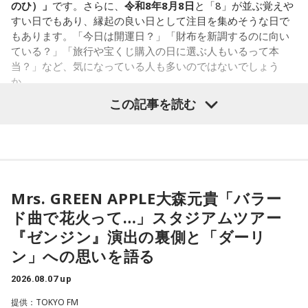
パーソナリティ：遠山大輔（グランジ）、潮紗理菜
のひ）」
です。さらに、
令和8年8月8日
と「8」が並ぶ覚えや
2．こんなに必要なのか……我慢しすぎ度45％
番組Webサイト：
https://www.tfm.co.jp/countdownjapan/
すい日でもあり、縁起の良い日として注目を集めそうな日で
水の価値を気にしたあなた。裏を返せば、自分の意見に「言
番組公式X：
@JA_CDJ
もあります。「今日は開運日？」「財布を新調するのに向い
うほどの価値があるのかな」と、自信を持てずにいるのかも
●江原啓之 今夜の格言
ている？」「旅行や宝くじ購入の日に選ぶ人もいるって本
しれません。しかし、あなたの考えには、ちゃんと意味があ
「フィジカルはスピリチュアルの基本です」
当？」など、気になっている人も多いのではないでしょう
ります。肩の力を抜いて、まずは思ったことを口にする練習
か。
から。
＜番組概要＞
この記事を読む
番組名：Dr.Recella presents 江原啓之 おと語り
寅の日は、古くから金運や旅立ちに縁起が良いとされる吉日
3．壊れる心配はないか……我慢しすぎ度70％
放送日時：TOKYO FM／FM 大阪 毎週日曜 22:00～22:25、エ
の1つです。今回は、
2026年8月8日の開運カレンダー
をもと
ダムが壊れないか気になったあなた。対立することで関係が
フエム山陰 毎週土曜 12:30～12:55
に、寅の日とはどんな日なのか、この日に向いているとされ
壊れるのを恐れ、その場を丸く収めるために本音を飲み込む
出演者：江原啓之、奥迫協子
ることや、財布の新調、宝くじ購入などについて分かりやす
タイプです。ですが、健全なぶつかり合いは、関係をむしろ
番組Webサイト：
https://www.tfm.co.jp/oto/
く紹介します。
深めるもの。意見を伝えることは、わがままではないと考え
てみては。
Mrs. GREEN APPLE大森元貴「バラー
ド曲で花火って…」スタジアムツアー
4．どうやって放水しているのか……我慢しすぎ度20％
■2026年8月8日はどんな日？
『ゼンジン』演出の裏側と「ダーリ
上手な出し方を気にしたあなた。本音を出そうという意識は
ン」への思いを語る
しっかり持っているので、我慢しすぎは少なめです。ただ、
2026年8月8日（土）・先勝
どう言えば角が立たないかを考えすぎて、タイミングを逃す
・寅の日
2026.08.07 up
ことも。完璧を意識しすぎず、素直に伝えてみるのがコツで
・令和8年8月8日のゾロ目
す。
提供：TOKYO FM