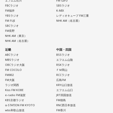
エフエム石川
FM GIFU
長野
「なんか『こんな雲が出たら揺れるぞ』みたいなね？」
FBCラジオ
SBSラジオ
FM福井
K-MIX
YBSラジオ
レディオキューブ FM三重
下村
「そうです。この嘘被害、嘘SOS、嘘寄付、嘘犯罪、嘘
FM FUJI
NHK AM（名古屋）
陰謀論。この辺はもう典型的に今回も出回っていますが、今
SBCラジオ
までと違って、この全てに大きな要素が一つ加わりました。
FM長野
NHK AM（東京）
10年前の熊本地震と今回の熊本地震の最大の違いは“AIの有
NHK AM（名古屋）
無”」
近畿
中国・四国
ABCラジオ
BSSラジオ
長野
「あー、ほんとだ……」
MBSラジオ
エフエム山陰
OBCラジオ大阪
RSKラジオ
下村
「これはもう決定的に大きいですね。すべてのこういう
FM COCOLO
ＦＭ岡山
FM802
RCCラジオ
嘘にAIによる巧妙なのし上がりが、磨きがかけられてしまっ
FM大阪
広島FM
たということがあります。これは嘘が精巧になったっていう
ラジオ関西
KRY山口放送
だけじゃなくて、実は最悪の影響は、本当の情報が疑われる
Kiss FM KOBE
エフエム山口
e-radio FM滋賀
JRT四国放送
ようになっちゃった。これこそが最も大きな本質的な迷惑で
KBS京都ラジオ
FM徳島
すよね」
α-STATION FM KYOTO
RNC西日本放送
wbs和歌山放送
FM香川