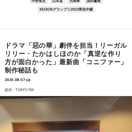
中野雷太
山本直
大関隼
須田鷹雄
KEIRINグランプリ2023実況中継
ドラマ「惡の華」劇伴を担当！リーガル
リリー・たかはしほのか「真逆な作り
方が面白かった」最新曲「コニファー」
制作秘話も
2026.08.07 up
提供：TOKYO FM