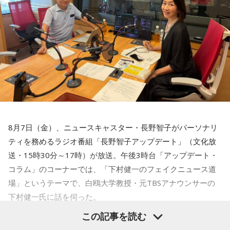
まし取る詐欺にも注意が必要と呼びかけました。
あります。
Gacharic Spin）、たんぼ教頭（溝上たんぼ）
番組Webサイト：
https://www.tfm.co.jp/lock/
過去には、自宅を訪れて義援金を集める手口や、自治体職員
なお、これらは古くから伝わる暦の考え方であり、運気の上
番組公式X：
@sol_info
昇や成果を保証するものではありません。自分の予定やライ
を名乗る電話による詐欺も確認されていることから、支援先
フスタイルに合わせて、無理のない範囲で取り入れるとよい
が信頼できる団体であるか十分確認することが重要です。
でしょう。
善意につけ込む手口に冷静な対応を
■令和8年8月8日の「8」が並ぶ日に注目が集まる理由
2026年8月8日は、「令和8年8月8日」と「8」が並ぶ印象的
番組ではこのほかにも、「不要品を被災地へ送る」と言って
な日付です。
物品を持ち去るケースや、被災者の親族・知人を装い送金を
8月7日（金）、ニュースキャスター・長野智子がパーソナリ
求めるケースなど、過去に確認された手口も紹介されまし
ティを務めるラジオ番組「長野智子アップデート」（文化放
数字の「8」は、末広がりの形から縁起の良い数字として親し
た。
まれており、開店日や記念日、イベントの開催日として選ば
送・15時30分～17時）が放送。午後3時台「アップデート・
れることもあります。
コラム」のコーナーでは、「下村健一のフェイクニュース道
被災地を支援したいという善意は大切ですが、その気持ちを
場」というテーマで、白鴎大学教授・元TBSアナウンサーの
ただし、「8」が並ぶこと自体が暦上の吉日を意味するわけで
悪用する犯罪から身を守るためには、相手の身元や支援団体
下村健一氏に話を伺った。
はありません。
の正当性を確認し、不審に感じた場合はすぐに相談すること
この記事を読む
が大切です。
2026年8月8日は、こうした縁起の良いイメージに加え、「寅
下村健一
「今回は、先週発生した熊本地震関連(のフェイクニ