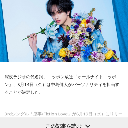
――2月の南郷キャンプ終盤で右肘痛が発覚した時の心境を教
そこは1番よかったのかなと思います。試合で投げる、野球が
えてください。
できる感謝というのも再び感じることができましたし、野球
山田「痛かったですし、手術のタイミングはすごく悩んだの
が楽しかったですね」
ですが、3月9日に手術をさせていただいた。痛いままプレー
をしていても成績も上がらないですし、自分としても不安を
――今シーズンの登板はまだ2試合ですが、ヒットを1本も打
抱えながらプレーをするのは嫌だったので、できるだけ早く
たれていないです。
手術をして、早く復帰ができるようにというので決断しまし
山田「そうなんですか？ 何の意識もしていないです（笑）。
た」
1イニングを無失点で抑える。どれだけピンチを作っても無失
点で抑えるというのが中継ぎの仕事なので、それができたと
――以前から痛みはあったのでしょうか？
いうのは本当にいいことなのかなと思います」
深夜ラジオの代名詞、ニッポン放送『オールナイトニッポ
山田「痛みがない範囲でできていたのですが、痛みの場所が
ン』。8月14日（金）は中島健人がパーソナリティを担当す
動いてしまって、数ミリでも痛みの場所が動くだけで痛みが
※インタビュアー：文化放送・斉藤一美アナウンサー
ることが決定した。
変わってくるので」
――実戦復帰まで4ヶ月という診断のもと、ファームで最初に
3rdシングル「鬼事/Fiction Love」が8月19日（水）にリリー
投げたのは7月11日でした。リハビリはうまくいったという
スされることを記念して、中島健人が通称“1部”のパーソナリ
この記事を読む
ことでしょうか？