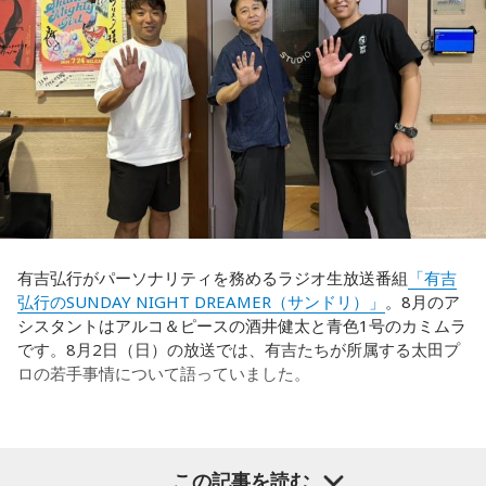
込まれてしまった。試合のなかで具体的な戦術が打ち出せな
かったと考えると、（選手のなかに）もう少し具体的な戦略
を示す人、ブレーンが必要なのかなと素人目には思ってしま
うのですが……。
福田：そういう見方も当然ありますし、それができれば一番
いいと思うのですが、森保監督は帰国後の会見で「戦術は後
出しジャンケンだ」と言っていたんです。どういうことかと
いうと、自分たちが変えたら相手がまた変えてくる、それに
対してまた変えていかなきゃならない。ベンチでその都度
（戦術を）言い続けても、向こうが変えてきたら、その変化
有吉弘行がパーソナリティを務めるラジオ生放送番組
「有吉
に対して変化しなきゃいけない。「こういうやり方をしま
弘行のSUNDAY NIGHT DREAMER（サンドリ）」
。8月のア
す」「だったらこう対応します」と。
シスタントはアルコ＆ピースの酒井健太と青色1号のカミムラ
です。8月2日（日）の放送では、有吉たちが所属する太田プ
そうすると、対応された側がまた変えてくるんですよ、それ
ロの若手事情について語っていました。
も試合中に。ですから、ベンチからでも戦術や戦略はある程
度言えますけど、ピッチのなかで選手たちがそれを感じて、
対応していく能力を高めていくのがサッカーにおいて一番重
要なんです。
（左から）酒井健太、有吉弘行、カミムラ
この記事を読む