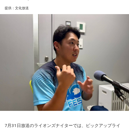
しないほうが良かったなと僕は思っています。
ころで出せたというのはよかったと思います」
提供：文化放送
とはいえ、塩貝選手とはW杯が終わったときに違うところで
会いましたけど、本当に純粋なんですよ。全然悪気がないと
――2月の南郷キャンプ終盤で右肘痛が発覚した時の心境を教
いうか。ただ、プロの選手としてそこまで考えてコメントす
えてください。
るべきだったかなとは思います。
山田「痛かったですし、手術のタイミングはすごく悩んだの
ですが、3月9日に手術をさせていただいた。痛いままプレー
でもまだ若いですから。森保監督は“リバウンドメンタリテ
をしていても成績も上がらないですし、自分としても不安を
ィ”という言葉をよく使いますけど、何かうまくいかなかった
後のリアクションがすごく重要で、今後そこを塩貝選手は試
抱えながらプレーをするのは嫌だったので、できるだけ早く
されるのかなと思いますし、その期待に応えるだけのものを
手術をして、早く復帰ができるようにというので決断しまし
持っている選手だと思いますから、良いエネルギーに変えて
た」
もらいたいなと思います。
――以前から痛みはあったのでしょうか？
----------------------------------------------------
この日の放送をradikoタイムフリーで聴く
山田「痛みがない範囲でできていたのですが、痛みの場所が
※放送エリア外の方は、プレミアム会員の登録でご利用いた
動いてしまって、数ミリでも痛みの場所が動くだけで痛みが
だけます。
変わってくるので」
----------------------------------------------------
7月31日放送のライオンズナイターでは、ピックアップライ
――実戦復帰まで4ヶ月という診断のもと、ファームで最初に
＜番組概要＞