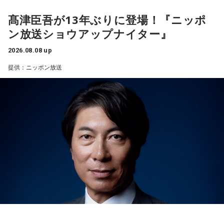
安全な場所までたどり着き、ほっと一息。
藤木：そんな日本代表を僕たちも応援したいと思います。
パーソナリティ：有吉弘行
ふと見ると、あなたは無我夢中で、あるものを握りしめてい
髙津臣吾が13年ぶりに登場！『ニッポ
番組Webサイト：
https://jfn-pods.com/program/27400
ました。
ン放送ショウアップナイター』
音声コンテンツプラットフォーム「JFN Pods」ではスペシャ
それは何でしたか？次の中から近いものを1つ選んでくださ
ル音声も配信中！
い。
（左から）福田正博さん、藤木直人、高見侑里
2026.08.08 up
1． 鳩のぬいぐるみ
提供：ニッポン放送
＜番組概要＞
2． パスポートなどの身分証
番組名：SPORTS BEAT supported by TOYOTA
3． 買ったばかりの乾電池
放送日時：毎週土曜 10:00～10:50
4． 懐中電灯
パーソナリティ：藤木直人、高見侑里
番組Webサイト：
https://www.tfm.co.jp/beat/
【解説】
番組公式X：
@SPORTSBEAT_TFM
この心理テストでわかることは、追い詰められた時に出る、
あなたの「究極の裏の顔」です。
とっさに握りしめたものは、あなたが窮地で無意識に守ろう
とする「本当に大切なもの」を暗示しています。冷静ではい
られない極限の場面でこそ、普段は隠れているあなたの本性
が表に出るのです。
【解答】
1．鳩のぬいぐるみ……本性は「愛情深い天使」