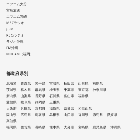
エフエム大分
椎木さん
：なんで?! 変態！
宮崎放送
エフエム宮崎
思わず椎木さんから本音が出ましたが、狩野先生によると
MBCラジオ
μFM
「例えば、自分のお喋りのように無意識にやっていることを
RBCiラジオ
自己分析することで、メカニズムが分かるから」だそうで
ラジオ沖縄
FM沖縄
す。先生の話に、出演者全員すっかり聞き入ってしまいまし
NHK AM（福岡）
た。
先生のお話が終わり、今のラジオの話に戻りました。「面白
都道府県別
い番組を見つけるにはどうすればいいか」という話になり、
北海道
青森県
岩手県
宮城県
秋田県
山形県
福島県
やきそばかおるさんが1週間かけて作ったという、手作りの表
茨城県
栃木県
群馬県
埼玉県
千葉県
東京都
神奈川県
新潟県
山梨県
長野県
石川県
富山県
福井県
を公開しました。日曜22時から22時30分の間に放送されてい
愛知県
岐阜県
静岡県
三重県
る番組のタイトルを、「ジュニア向け⇔シニア向け」「トー
大阪府
兵庫県
京都府
滋賀県
奈良県
和歌山県
ク中心⇔音楽中心」で分けた分布図です。”日曜22時”にした
岡山県
広島県
鳥取県
島根県
山口県
香川県
徳島県
愛媛県
高知県
のは、この時間はAMもFMも同時ネットの番組が少なく、
福岡県
佐賀県
長崎県
熊本県
大分県
宮崎県
鹿児島県
沖縄県
radikoプレミアムに入っている人ならNHKラジオを含めて約