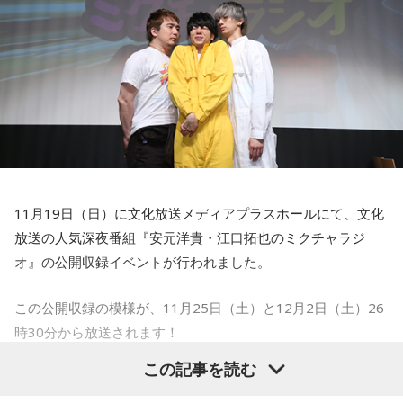
スキマスイッチの2人がどのくらいお互いのことをわかり合っ
番組内コーナー「水遊園おさかなウォッチング」では、淡水
ているのかを試すコーナーやスキマスイッチの曲でイントロ
魚水族館の栃木県なかがわ水遊園の情報をお届け。那珂川の
クイズを行なうコーナー、所属事務所の先輩＆後輩アーティ
源流から下流までの自然を再現した水槽や、世界最大のアマ
ストからのメッセージを伝えるコーナーを実施。事前応募の
ゾン川を400トンの水で再現、アマゾン川の底から空を見上
中から抽選で選ばれた160人の観客と共に大いに盛り上がり
げるような体験ができる｢アマゾン大水槽｣などで人気の水族
ました。
園です。12月にはピラルクと一緒にサンタクロースが泳ぎま
番組概要
す。
11月19日（日）に文化放送メディアプラスホールにて、文化
■番組名『スキマスイッチ緊急特番！ココは茶屋町！スキマな
■放送日時：毎週金曜日 9時～15時55分（※「水遊園おさか
放送の人気深夜番組『安元洋貴・江口拓也のミクチャラジ
ら来てよね！』
なウォッチング」は11時5分〜11時10分頃放送）
オ』の公開収録イベントが行われました。
■放送局：MBSラジオ
■放送日時：11月27日（月）19時～20時
この番組をラジコで聴く
この公開収録の模様が、11月25日（土）と12月2日（土）26
■出演者：スキマスイッチ（大橋卓弥、常田真太郎）
時30分から放送されます！
ラジコでラジオを聴こう！
OBCラジオ大阪『あみるのママで』
『安元洋貴・江口拓也のミクチャラジオ』とは？
この記事を読む
▼スマートフォンで聴くなら
釣りや魚の勉強が大好きで、自称”魚博士で釣り名人”・川田一
今年4月にスタートした番組で、約1000万人が利用する無料
http://m.onelink.me/3d014928