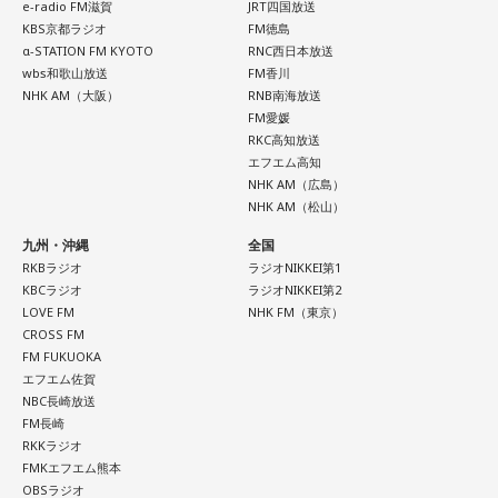
e-radio FM滋賀
JRT四国放送
狩野先生
KBS京都ラジオ
：オリジナルに価値があると思います。
FM徳島
α-STATION FM KYOTO
RNC西日本放送
wbs和歌山放送
FM香川
森谷アナウンサー
：ありがとうございます。先を越されない
NHK AM（大阪）
RNB南海放送
ように頑張ります……。
FM愛媛
RKC高知放送
エフエム高知
と、ややシュールな話も飛び出しました。続いて、吉田アナ
NHK AM（広島）
が今後の展望を質問したところ、予想外の答えが返ってきま
NHK AM（松山）
した。
九州・沖縄
全国
RKBラジオ
ラジオNIKKEI第1
吉田アナウンサー
：最終的に目指しているのは、例えばおば
KBCラジオ
ラジオNIKKEI第2
LOVE FM
NHK FM（東京）
あちゃんを自動化して、「亡くなったおばあちゃんがどう言
CROSS FM
うか」といったことが分かる……ようなことですか？
FM FUKUOKA
エフエム佐賀
NBC長崎放送
狩野先生
：いや、おばあちゃんというよりも、僕は自分を自
FM長崎
動化したいです。とりあえず自分のコピーが欲しくないです
RKKラジオ
か？
FMKエフエム熊本
OBSラジオ