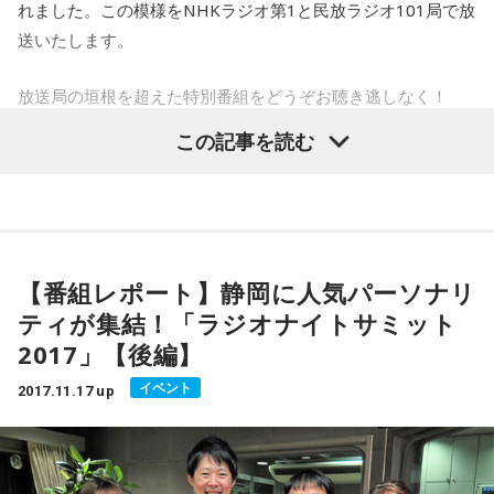
れました。この模様をNHKラジオ第1と民放ラジオ101局で放
は取材に行くかもしれないそうなので、「ウチのペットもぜ
いないという方にも是非、聴いてもらいたいなと思います。
送いたします。
ひ！」という方は応募してみてはいかがでしょうか。
心から、全身全霊、全力で答えているので！
放送局の垣根を超えた特別番組をどうぞお聴き逃しなく！
■放送日時：毎週日曜日 11時30分〜12時
笑いあり、涙ありの収録模様は11月23日（木・祝）～26日
（日）の間、各局で放送されます。
ラジオスターが集結
この記事を読む
この番組をラジコで聴く
番組概要
関東の主要ラジオ局で冠番組を持ち、10代に圧倒的な支持を
誇る渡辺直美さん、高橋みなみさん、南海キャンディーズ・
■番組名『ラジオスターがお悩みに回答！10代限定相談室』
ペット自慢ができる番組も
山里亮太さんの3人が放送局の垣根を越えて集結！ 番組の進
■放送局：NHKラジオ第1と民放ラジオ101局
そのほか、パーソナリティーやリスナーのペットを紹介して
行を務めたNHKアナウンサー・神門光太朗さんと共に、10代
■放送日時：11月23日（木・祝）～26日（日）16時～25時の
いる番組もあります。福岡発の新進気鋭のバンド・ポルカド
【番組レポート】静岡に人気パーソナリ
リスナーの悩みに向き合いました。
間を予定しています。
ットスティングレイのヴォーカル・雫さんは猫が大好きだそ
ティが集結！「ラジオナイトサミット
NHKラジオ：50分
うで、ビビという黒猫を飼っていて溺愛しています。
2017」【後編】
番組収録終了後の出演者のコメントをご紹介！
民放ラジオ：55分または60分 ※放送局により異なります
イベント
2017.11.17 up
自身がナビゲーターを務める火曜日のJ‐WAVE『
SPARK
』（月
渡辺直美さん
■パーソナリティ：神門光太朗（NHKアナウンサー）
曜日～木曜日 24時〜25時）では、「今週のビビ」のコーナー
10代の子たちの悩みにちゃんと相談相手になれるのかと、不
■出演者：渡辺直美、高橋みなみ、山里亮太
でビビについて嬉しそうに語っています。リスナーが飼って
安だったんですが、 最後に10代の子たちの元気な声が聞け
■公式サイト：
https://smara.jp/
いるペットの話や鳴き声も紹介していますよ。ちなみに、雫