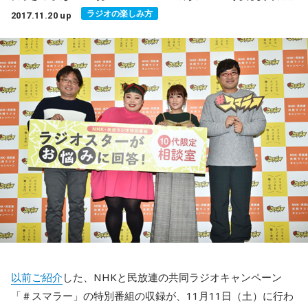
http://radiko.jp/
番組収録終了後の出演者のコメントをご紹介！
ラジオの楽しみ方
2017.11.20 up
■放送日時：毎週日曜日 9時30分〜9時40分
▼プレミアム会員登録はこちらから
渡辺直美さん
http://radiko.jp/rg/premium/
10代の子たちの悩みにちゃんと相談相手になれるのかと、不
この番組をラジコで聴く
安だったんですが、 最後に10代の子たちの元気な声が聞け
『radiko.jpプレミアム（エリアフリー聴取）』なら、全国の
て、我々でもすごい勇気づけられたのかなあと思って、自分
RBCiラジオ『只今、ペット中』
ラジオ番組を楽しむことができます。
も元気になりました。
身近な動物に関する情報番組です。「ペットにとっての幸せ
とは？」「近年増加している、ペットの糖尿病について」
高橋みなみさん
「沖縄にいる昆虫の鳴き声」「ミニブタの飼い方」「カブト
10代というと、私が20代なので割と年も近かったんですが、
ムシに関する質問特集」といった話から「イリオモテヤマネ
本当に繊細でいろんなことにひたむきに向き合っていて、傷
コの話」「ヤンバルクイナ情報」など、沖縄らしい話まで、
ついて悩んでいる子たちがたくさんいる中で、自分たちの言
バラエティーに富んだ内容でお届け。
葉で前に進めるきっかけになったらいいなと思いました。
ちなみに、パーソナリティを務める宮良淳子さんが昔飼って
山里亮太さん
以前ご紹介
した、NHKと民放連の共同ラジオキャンペーン
いたミニチュアダックスフンドは、お腹が空いたら「ごわ〜
ラジオって本当に素晴らしいなって、気付いて頂ける番組に
「＃スマラー」の特別番組の収録が、11月11日（土）に行わ
ん」と鳴いていたそうです。変わった動物を飼っている場合
なっているので、10代の方、そしてラジオにあんまり触れて