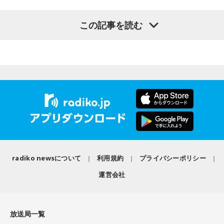
番組概要
▼前編はこちら
▼パソコンで聴くなら
この記事を読む
『radiko.jpプレミアム（エリアフリー聴取）』なら、全国の
■番組名『ラジオスターがお悩みに回答！10代限定相談室』
https://news.radiko.jp/article/edit/10206/intro/
http://radiko.jp/
ラジオ番組を楽しむことができます。
■放送局：NHKラジオ第1と民放ラジオ101局
後半の番組の様子をご紹介！
■放送日時：11月23日（木・祝）～26日（日）16時～25時の
▼プレミアム会員登録はこちらから
間を予定しています。
後半は、ラジオ業界に大きな変化をもたらせてくれるのでは
http://radiko.jp/rg/premium/
NHKラジオ：50分
ないか、と言われているAIについて「AIの登場でどうなる？
民放ラジオ：55分または60分 ※放送局により異なります
ラジオ業界」をテーマに展開しました。実はSBSラジオ『#椎
『radiko.jpプレミアム（エリアフリー聴取）』なら、全国の
木里佳パイセンの放課後ラジオ』でも、現役慶應大生の椎木
ラジオ番組を楽しむことができます。
■パーソナリティ：神門光太朗（NHKアナウンサー）
さんが、女子高生を迎えてAIをテーマに放送しました。AIス
■出演者：渡辺直美、高橋みなみ、山里亮太
この記事を書いた人
ピーカーの色々な機能を試していた椎木さん曰く「女子高生
■公式サイト：
https://smara.jp/
×AIスピーカーって、なかなかないから面白いかなと思って」
radiko newsについて
利用規約
プライバシーポリシー
■公式Twitter：
とのこと。
やきそばかおる
運営会社
子どもの頃からのラジオっ子。
この番組をラジコで聴く
そこで、AIの研究をされている、静岡大学情報学部行動情報
「ケトル」「BRUTUS」等ラジオ特集を担当。
学科 准教授の狩野芳伸先生も登場！ ここからは、最新ツー
ライター・構成作家・動物園愛好家。好きな食べ物は、焼き
ラジコでラジオを聴こう！
放送局一覧
ルに非常に詳しく、ニッポン放送『ミューコミ+プラス』でパ
そば。