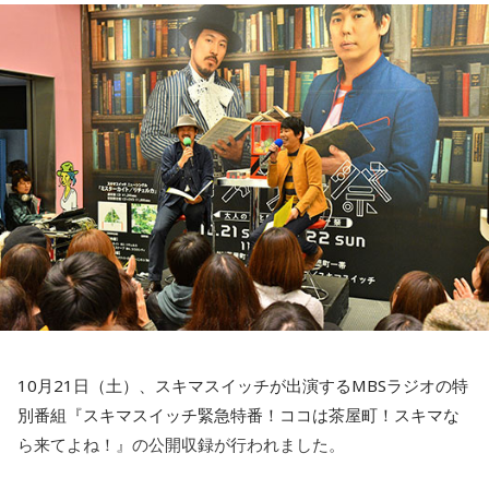
話が盛り上がりすぎて、2通ほど紹介したところで時間切れに
なってしまうことも。また、『ラジオはアメリカン』や『コ
サキン』（共にTBSラジオ）シリーズのファンだった人に
は、鶴間さんの笑い声も懐かしいところです。
■放送日時：毎週月曜日 21時30分〜22時
この番組をラジコで聴く
NACK5『Nutty Radio Show THE魂』
火曜日の番組内コーナー「町のどうぶつ園」では、大の動物
ファンだというシンガーソングライター・町あかりさんによ
る動物トークをお届けしています。お相手はラフレクラン・
10月21日（土）、スキマスイッチが出演するMBSラジオの特
西村真二さん。
別番組『スキマスイッチ緊急特番！ココは茶屋町！スキマな
ら来てよね！』の公開収録が行われました。
リスナーから届いた、動物にまつわる雑学にも注目です。例