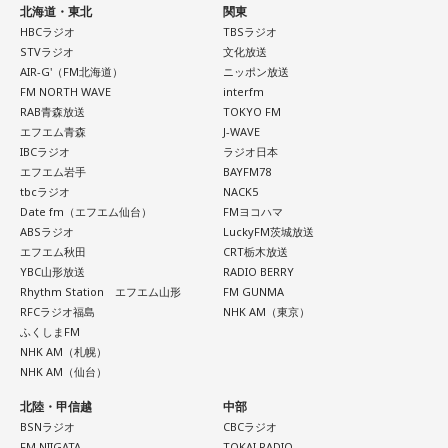
ーソナリティを務める、”日本一オタクなアナウンサー”、吉田
スマラーキャンペーン期間中は、関東広域（1都6県）、宮城
北海道・東北
関東
ツイッター @yakisoba_kaoru
HBCラジオ
TBSラジオ
尚記アナが進行を務めました。
県、広島県、愛媛県、福岡県の5エリアで、NHKラジオのラ
STVラジオ
文化放送
イブがお聴きいただけます。
AIR-G'（FM北海道）
ニッポン放送
FM NORTH WAVE
interfm
RAB青森放送
TOKYO FM
▼スマートフォンで聴くなら
エフエム青森
J-WAVE
▲狩野芳伸先生（右から2番目）
http://m.onelink.me/3d014928
IBCラジオ
ラジオ日本
エフエム岩手
BAYFM78
tbcラジオ
NACK5
▼パソコンで聴くなら
Date fm（エフエム仙台）
FMヨコハマ
http://radiko.jp/
狩野先生は、自身の研究を生かして「キャッチコピーの自動
ABSラジオ
LuckyFM茨城放送
エフエム秋田
CRT栃木放送
生成」を開発しました。文字通り、言葉を入力するだけで複
▼プレミアム会員登録はこちらから
YBC山形放送
RADIO BERRY
数のキャッチコピーが自動的に作られて、即座に表示されま
Rhythm Station エフエム山形
FM GUNMA
http://radiko.jp/rg/premium/
RFCラジオ福島
NHK AM（東京）
す。試しに「鬼頭里枝」と入力すると、あっという間に「”お
ふくしまFM
疲れ様”が似合う鬼頭里枝」「鬼頭里枝に言い訳するな」「年
『radiko.jpプレミアム（エリアフリー聴取）』なら、全国の
NHK AM（札幌）
収は鬼頭里枝で変わる」「鬼頭里枝の野心も入っています」
NHK AM（仙台）
ラジオ番組を楽しむことができます。
などのキャッチコピーが作られました。どれも鬼頭さんのキ
北陸・甲信越
中部
ャッチコピーに合っているような内容ばかり。狩野先生によ
BSNラジオ
CBCラジオ
FM NIIGATA
TOKAI RADIO