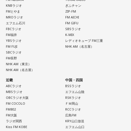
ると「プロのコピーライターが作ったキャッチコピーを機械
KNBラジオ
ぎふチャン
に入力しておくと、機械が学習をして色々なコピーを作って
FMとやま
ZIP-FM
くれるんです。鬼頭さんのキャラクターにピッタリ当てハマ
MROラジオ
FM AICHI
エフエム石川
FM GIFU
ったのは偶然かも」とのこと。
FBCラジオ
SBSラジオ
FM福井
K-MIX
ただし、いくら言葉を覚えても、自然な日本語にするのはま
YBSラジオ
レディオキューブ FM三重
だまだ大変なようで、長文ほど意味が通じない言葉になる可
FM FUJI
NHK AM（名古屋）
SBCラジオ
能性があるそうです。そのため、ある人物が発した言葉を覚
FM長野
えさせたからといって、ラジオのフリートークのようなトー
NHK AM（東京）
NHK AM（名古屋）
クができるかというと、「て・に・を・は」の問題などを含
めて、「今のところは難しい」とのことでした。
近畿
中国・四国
ABCラジオ
BSSラジオ
MBSラジオ
エフエム山陰
狩野先生
：例えば、森谷さんをまるごと”自動化”（コピー）し
OBCラジオ大阪
RSKラジオ
て“森谷佳奈bot”みたいなのを作りたいですね。
FM COCOLO
ＦＭ岡山
FM802
RCCラジオ
FM大阪
広島FM
森谷アナウンサー
：え？ それでは、私の存在意義って、な
ラジオ関西
KRY山口放送
に？
Kiss FM KOBE
エフエム山口