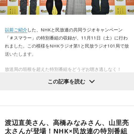
分頃放送）
『radiko.jpプレミアム（エリアフリー聴取）』なら、全国の
■番組名『bayfm MEETS AKB48 12th Stage ～君がしてくれ
ラジオ番組を楽しむことができます。
この番組をラジコで聴く
たこと～』
以前ご紹介
した、NHKと民放連の共同ラジオキャンペーン
■放送局：bayfm78
OBSラジオ『アニカフェでい～の！』
「＃スマラー」の特別番組の収録が、11月11日（土）に行わ
■放送日時：11月23日（木）19時～23時
れました。この模様をNHKラジオ第1と民放ラジオ101局で放
「アニカフェ」の“アニ”はアニマルの“アニ”です。
■出演者：野呂佳代、宮崎美穂、入山杏奈、横山由依、向井地
送いたします。
美音、柏木由紀、加藤玲奈、渡辺麻友、高橋朱里、小栗有
爬虫類、魚類、鳥類、両生類など、エキゾチックなアニマル
以、宮脇咲良、須田亜香里
放送局の垣根を超えた特別番組をどうぞお聴き逃しなく！
が大好きな猪野ゆりかさんが、珍しい動物を紹介する番組。
この番組をラジコで聴く
時には猪野さんが飼っている動物（カメ、チンチラ、ヒョウ
ラジオスターが集結
この記事を読む
モントカゲモドキ）をスタジオに連れてくることも。果たし
関東の主要ラジオ局で冠番組を持ち、10代に圧倒的な支持を
て、猪野さん自身がどんな生活をしているのかが気になると
ラジコでラジオを聴こう！
誇る渡辺直美さん、高橋みなみさん、南海キャンディーズ・
ころです。
▼スマートフォンで聴くなら
山里亮太さんの3人が放送局の垣根を越えて集結！ 番組の進
http://m.onelink.me/3d014928
行を務めたNHKアナウンサー・神門光太朗さんと共に、10代
猪野さんのお相手は賎川寛人アナウンサー。実は、賎川アナ
渡辺直美さん、高橋みなみさん、山里亮
リスナーの悩みに向き合いました。
はエキゾチックアニマルが苦手なのですが、猪野さんの話を
▼パソコンで聴くなら
太さんが登場！NHK×民放連の特別番組
聞いていくうちに好きになっていくところがミソです。