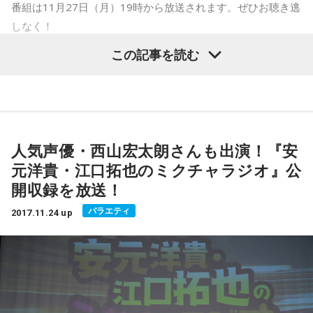
えば「ゾウ」をテーマにした回では、ゾウの鼻の筋肉の話
番組は11月27日（月）19時から放送されます。ぜひお聴き逃
や、ゾウの糞の再利用して作ったコーヒー「ブラックアイボ
しなく！
リーコーヒー」の話などが次々に紹介されました。ちなみ
スキマスイッチがMBSラジオで初パーソナリティ！
この記事を読む
に、町さんは「町あかりのチュンチュン日記」という、ゲス
10月21日（土）・22日（日）の2日間、大阪・梅田にあるNU
トとの楽しい動物トークあり、歌ありのイベントを開催して
茶屋町やMBS1階 ちゃやまちプラザなど、茶屋町一帯で「ウ
います。
メチャ祭2017」が開催されました。
■放送日時：月曜日～木曜日 20時～23時（※「町のどうぶつ
人気声優・西山宏太朗さんも出演！『安
「ウメチャ祭」は"大人の文化祭"をテーマに、町やショッピ
園」は火曜日 21時45分〜22時頃放送）
元洋貴・江口拓也のミクチャラジオ』公
ングセンター、放送局などが一体となって開催しているイベ
開収録を放送！
この番組をラジコで聴く
ントで、アーティストによるスペシャルライブやラジオの公
開録音、大道芸や漫才のショーなどさまざまなプログラムを
バラエティ
2017.11.24 up
用意。
CRT栃木放送 『まるきん大行進』
プログラムの一環として、スキマスイッチがパーソナリティ
パーソナリティーは、歌謡曲に詳しい、矢野健一アナウンサ
を務める特別番組『スキマスイッチ緊急特番！ココは茶屋
ー＆フリーパーソナリティーで、CRTアナウンススクールの
町！スキマなら来てよね！』の公開収録が行われました。
講師・臼井佳子さん。