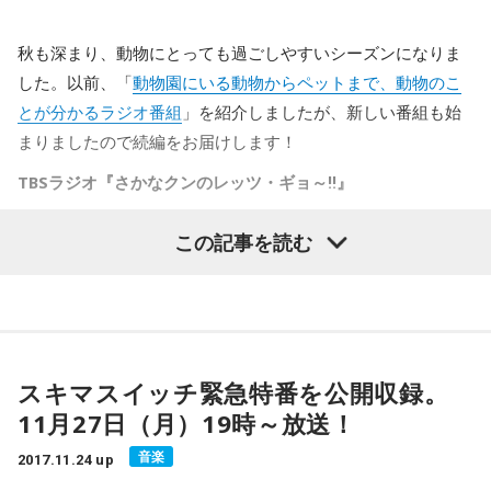
秋も深まり、動物にとっても過ごしやすいシーズンになりま
した。以前、「
動物園にいる動物からペットまで、動物のこ
とが分かるラジオ番組
」を紹介しましたが、新しい番組も始
まりましたので続編をお届けします！
TBSラジオ『さかなクンのレッツ・ギョ～‼』
10月にスタートした番組。
この記事を読む
さかなクンと、京都水族館館長、すみだ水族館名誉館長・下
村実さん、構成作家・鶴間政行さんがお届けします。本当に
あっという間に時間が過ぎていく番組で、番組内コーナーの
「お魚・いきものNOW！」では、ためになる魚情報を紹介し
スキマスイッチ緊急特番を公開収録。
ます。さかなクンと下村さんの両者から興味深いお話が次々
11月27日（月）19時～放送！
に飛び出してくるため、話のネタも尽きません。
音楽
2017.11.24 up
リスナーから寄せられた質問にも答えますが、さかなクンの