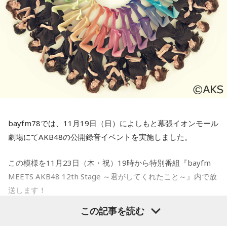
の後輩であり、安元さんとも共演歴のある人気声優・
西山宏
かなり手間がかかっている動物情報番組です。鳴き声で動物
太朗
さんがゲストとして登場しました。
の姿を想像する「アニマル音図鑑」、動物の生態に迫る「ク
イズ！アニマルポン！」、動物の疑問に答える「教えてアニ
3人によるフリートークからスタートし、お題に対して世代別
マル先生！」、広島市安佐動物公園の最新情報をお届けする
のアンサーを導き出すコーナー「ミクラジ・ジェネレーショ
「安佐 ZOO NEWS」のコーナーのほかに、毎月番組オリジナ
ンQ！」、番組からMixChannelにアップしたお題をユーザー
ルソング「アニ音」を制作。「ダチョウのタマゴはニワトリ
に投稿してもらう「ミクチャLABO」、事前に募集した江口さ
の25倍」「OH！ サンショウウオ」など、楽しいタイトルの
んが描いたキャラ「つかさ」の「エグ絵アテレコ選手権」を
曲が揃っています。
実施。そして終盤には、目玉企画であるMixChannelでの「生
bayfm78では、11月19日（日）によしもと幕張イオンモール
配信」が行われました！
コント風の進行など作り込んだ企画が盛りだくさんで、番組
劇場にてAKB48の公開録音イベントを実施しました。
の公式サイトやTwitterも凝っているので、ぜひチェックして
大いに盛り上がったこのイベントの模様を、11月25日（土）
みてくださいね！
この模様を11月23日（木・祝）19時から特別番組『bayfm
と12月2日（土）の2週に渡ってオンエア！ どうぞお聴き逃
MEETS AKB48 12th Stage ～君がしてくれたこと～』内で放
しなく！
■放送日時：毎週土曜日 9時〜9時30分
送します！
番組概要
渡辺麻友さん卒業目前のイベント
この記事を読む
この番組をラジコで聴く
■番組名『安元洋貴・江口拓也のミクチャラジオ』