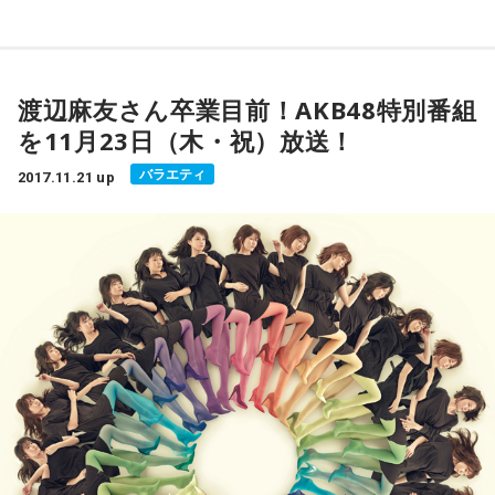
輝さんが、魚の種類や知識、釣り情報、釣った魚のおいしい
ライブ・動画配信アプリ"ミクチャ"ことMixChannelの魅力を
料理方法など、魚にまつわるあれこれについてトークするコ
お届けしています。
▼パソコンで聴くなら
ーナー「一輝のSAKANA道！」。
http://radiko.jp/
渡辺麻友さん卒業目前！AKB48特別番組
パーソナリティを務めるのは、アニメ『鬼灯の冷徹』シリー
お話は楽しいのですが、コーナーが始まって1年半が経ったも
を11月23日（木・祝）放送！
ズの鬼灯役や11月23日（木）公開の映画『ジャスティス・リ
▼プレミアム会員登録はこちらから
のの、リスナーからの反応は薄いようで、先日の放送では
ーグ』でアクアマンの吹き替えを担当している
安元洋貴
さん
http://radiko.jp/rg/premium/
バラエティ
2017.11.21 up
「みんな僕の魚の話に飽きてるんじゃない？ メッセージも
と、人気作品『やはり俺の青春ラブコメはまちがってい
そんなにこないし」と、相方の河島あみるさんに愚痴をこぼ
『radiko.jpプレミアム（エリアフリー聴取）』なら、全国の
る。』の比企谷八幡役で知られ、現在放送中のアニメ『十二
していました。「一輝のSAKANA道！」ファンの皆さん、ぜ
ラジオ番組を楽しむことができます。
大戦』に出演中の
江口拓也
さんです。
ひ励ましのメッセージや質問などを送ってみてください！
番組では、安元さんと江口さんがリスナーからの自由なメー
■放送日時：毎週土曜日 12時30分～14時30分 （※「一輝の
ルやリクエストに応え、深夜ラジオらしいフリートークを展
SAKANA道！」は13時5分〜13時10分頃放送）
開。また2人によるMixChannelでのゲリラ「生配信」にも注
目が集まっていますよ！
この番組をラジコで聴く
人気声優・西山宏太朗さんがゲストとして登場！
広島FM『ASAからZOO！アニマルポン！シーズン2』
公開収録ではパーソナリティの2人に加え、江口さんの事務所