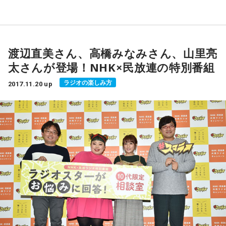
2006年にスタートし、12回目となったbayfm78とAKB48に
■放送局：文化放送
FM長崎『Sunrise Station』
よる公開録音イベント。イベントには入山杏奈さん、横山由
■放送日時：毎週土曜日 26時30分～27時
依さん、向井地美音さん、柏木由紀さん、加藤玲奈さん、渡
番組内コーナー「アバトーーク‼」では、長崎ペンギン水族館
■出演者：安元洋貴、江口拓也
辺麻友さん、高橋朱里さん、小栗有以さんが出演しました。
の飼育員がペンギン、サメ、エイなど飼育している生き物に
■番組URL：
http://www.joqr.co.jp/mikucha/
渡辺直美さん、高橋みなみさん、山里亮
まつわるとっておきの話を伝えています。例えば「クラゲの
太さんが登場！NHK×民放連の特別番組
卒業を目前に控えたAKB48を代表する王道アイドル"まゆ
睡眠」に関するお話では、クラゲは心臓も脳もない生き物で
この番組をラジコで聴く
ゆ"こと渡辺麻友さん。フレンドシップや友情という言葉が希
ラジオの楽しみ方
すが、体を休めているのではないか、という報告があったと
2017.11.20 up
薄になりがちな現代、AKB48 メンバーが教えてくれた“誰か
いう話がありました。
ラジコでラジオを聴こう！
を想う気持ち”とは？
▼スマートフォンで聴くなら
ちなみに、長崎ペンギン水族館は、隣接している自然の海で
「人と人が想いあうことの大切さ」を改めて感じられる時間
http://m.onelink.me/3d014928
フンボルトペンギンを泳がせていることでも有名です。お近
を、この日限りのスペシャルトーク＆ライブステージを通じ
くの方はぜひ遊びに行ってみてくださいね！ ちなみに「ア
▼パソコンで聴くなら
てお届けします。どうぞお聴き逃しなく！
バトーーク‼」の“アバ”は、水族館のある場所の通称“網場”か
http://radiko.jp/
らきています。
番組概要
「人と人が想いあうことの大切さ」を改めて感じられる特別
▼プレミアム会員登録はこちらから
■放送日時：月曜日～木曜日 7時30分～10時／金曜日 7時30
番組。公開録音のほかに、生放送パートやスペシャルシンポ
http://radiko.jp/rg/premium/
分～9時45分（「アバトーーク‼」は木曜日 9時10分〜9時20
ジウムもあるので、どうぞお聞き逃しなく！