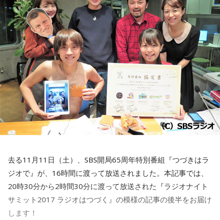
て、我々でもすごい勇気づけられたのかなあと思って、自分
■公式Twitter：
さんは大のゲームっ子でもあり、音楽活動の傍らゲームディ
も元気になりました。
レクターとしてゲームを制作。「SPARK GAME研究所」のコ
この番組をラジコで聴く
ーナーでは、初心者、中級〜上級者向けに分けておすすめの
高橋みなみさん
ゲームやゲーム用語を解説します。
10代というと、私が20代なので割と年も近かったんですが、
ラジコでラジオを聴こう！
本当に繊細でいろんなことにひたむきに向き合っていて、傷
他にも、愛犬家でゴールデンレトリーバーを飼っている浅倉
スマラーキャンペーン期間中は、関東広域（1都6県）、宮城
ついて悩んでいる子たちがたくさんいる中で、自分たちの言
大介さんがパーソナリティを務めるNACK 5『
NEO AGE
県、広島県、愛媛県、福岡県の5エリアで、NHKラジオのラ
葉で前に進めるきっかけになったらいいなと思いました。
CIRCUIT
』（毎週土曜日 23時〜24時）でも、ペット自慢の話
イブがお聴きいただけます。
を受け付けています。ちなみに、浅倉さんはゴールデンレト
山里亮太さん
▼スマートフォンで聴くなら
リーバーを飼うにあたり「大型犬を飼うならそれなりの環境
ラジオって本当に素晴らしいなって、気付いて頂ける番組に
http://m.onelink.me/3d014928
が必要」とのことで、公園が近い場所に一軒家のスタジオを
なっているので、10代の方、そしてラジオにあんまり触れて
建てたそうです。車も大型犬が乗れる車種を選んでいるそう
いないという方にも是非、聴いてもらいたいなと思います。
去る11月11日（土）、SBS開局65周年特別番組『つづきはラ
▼パソコンで聴くなら
ですよ。
心から、全身全霊、全力で答えているので！
ジオで』が、16時間に渡って放送されました。本記事では、
http://radiko.jp/
20時30分から2時間30分に渡って放送された『ラジオナイト
ラジコでラジオを聴こう！
笑いあり、涙ありの収録模様は11月23日（木・祝）～26日
サミット2017 ラジオはつづく』の模様の記事の後半をお届け
▼スマートフォンで聴くなら
▼プレミアム会員登録はこちらから
（日）の間、各局で放送されます。
します！
http://m.onelink.me/3d014928
http://radiko.jp/rg/premium/