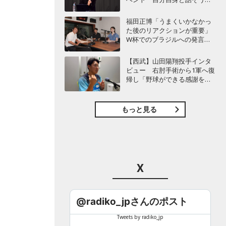
日」を開催 ～来場者ととも
に“人生の最後に流したい
福田正博「うまくいかなかっ
曲”などをテーマにトーク
た後のリアクションが重要」
W杯でのブラジルへの発言が
波紋を呼んだ塩貝健人に今後
期待することは？
【西武】山田陽翔投手インタ
ビュー 右肘手術から1軍へ復
帰し「野球ができる感謝を再
び感じることができました」
もっと見る
X
@radiko_jpさんのポスト
Tweets by radiko_jp