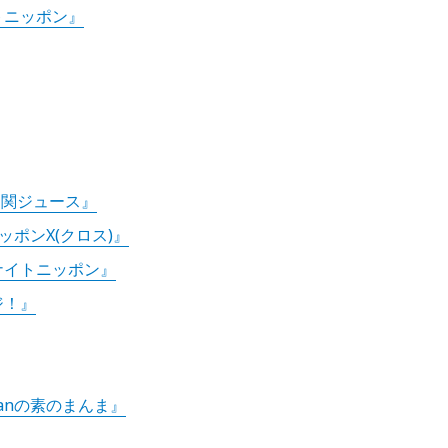
トニッポン』
て関ジュース』
ッポンX(クロス)』
ナイトニッポン』
ジ！』
 Manの素のまんま』