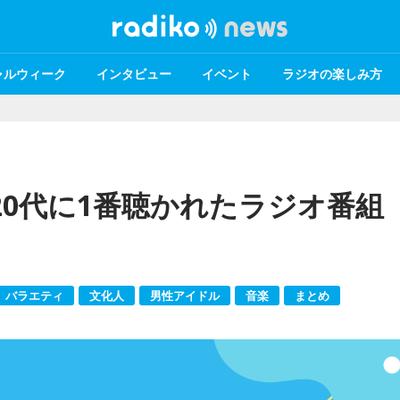
ャルウィーク
インタビュー
イベント
ラジオの楽しみ方
・20代に1番聴かれたラジオ番組
バラエティ
文化人
男性アイドル
音楽
まとめ