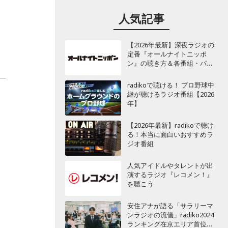
し
人気記事
【2026年最新】深夜ラジオの
定番『オールナイトニッポ
ン』の聴き方＆各番組・パー
ソナリティ一覧
radikoで聴ける！ プロ野球中
継が聴けるラジオ番組【2026
年】
【2026年最新】radikoで聴け
る！本当に面白いおすすめラ
ジオ番組
人気アイドルやタレントが出
演するラジオ『レコメン！』
を聴こう
安住アナが語る「サラリーマ
ンラジオの流儀」radiko2024
ランキング在京エリア首位