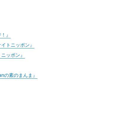
ジ！』
ナイトニッポン』
トニッポン』
 Manの素のまんま』