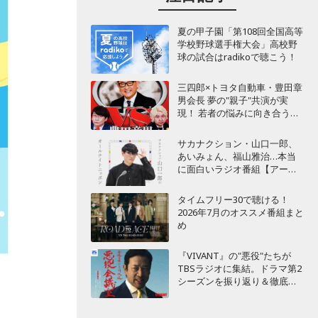
夏の甲子園「第108回全国高等
学校野球選手権大会」高校野
球の試合はradikoで聴こう！
三四郎×トヨタ自動車・豊田章
男会長 夢の"親子"共演が実
現！ 若者の悩みに向き合うポ
ッドキャスト番組が始動
サカナクション・山口一郎、
あいみょん、福山雅治…本当
に面白いラジオ番組【アーテ
ィスト編】
タイムフリー30で聴ける！
2026年7月のオススメ番組まと
め
『VIVANT』の"悪役"たちが
TBSラジオに集結。ドラマ第2
シーズンを振り返り＆徹底考
察！