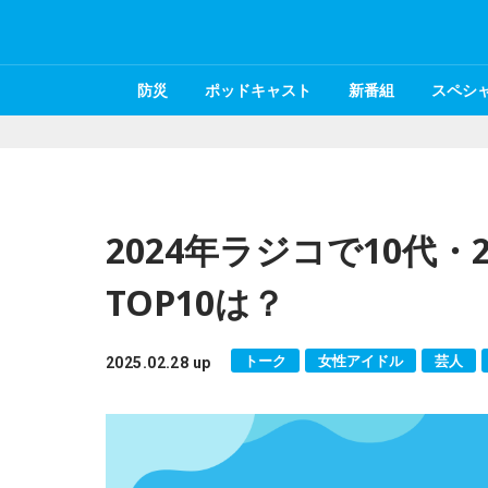
防災
ポッドキャスト
新番組
スペシ
2024年ラジコで10代
TOP10は？
トーク
女性アイドル
芸人
2025.02.28 up