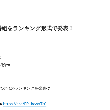
オ番組をランキング形式で発表！
た
介👑
れぞれのランキングを発表📣
⏬
https://t.co/ER1kcwxTc0