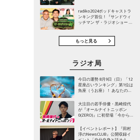
TBSラジオ『安住紳一郎の日
曜天国』インタビュー
radiko2024ポッドキャストラ
ンキング首位！『サンドウィ
ッチマン ザ・ラジオショー サ
タデー』インタビュー
もっと見る
ラジオ局
今日の運勢 8月9日（日）「12
星座占いランキング」第1位は
魚座（うお座）！ あなたの星
座は何位？
大注目の若手俳優・黒崎煌代
が『オールナイトニッポン
0(ZERO)』に初登場「今からと
てもワクワクしておりま
す！」
【イベントレポート】『田村
淳のNewsCLUB』公開収録イ
ベント「自分自身と話そうの