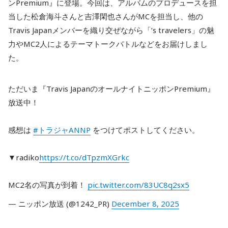
ンPremium』に登場。今回は、アルバムのプロデュースを担
当した松倉海斗さんと吉澤閑也さんがMCを担当し、他の
Travis Japanメンバーを織り交ぜながら「’s travelers」の魅
力やMC2人によるテーマトークバトルなどをお届けしまし
た。
ただいま『Travis JapanのオールナイトニッポンPremium』
放送中！
感想は
#トラジャANNP
をつけてポストしてください。
▼radiko
https://t.co/dTpzmXGrkc
MC2名の写真が到着！
pic.twitter.com/83UC8q2sx5
— ニッポン放送 (@1242_PR)
December 8, 2025