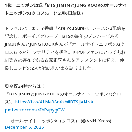
1位：ニッポン放送『BTS JIMINとJUNG KOOKのオールナイ
トニッポンX(クロス)』（12月6日放送）
トラベルバラエティ番組『Are You Sure?!』シーズン2配信を
記念し、ボーイズグループ・BTSの最年少メンバーである
JIMINさんとJUNG KOOKさんが『オールナイトニッポンX(ク
ロス)』のパーソナリティを担当。K-POPファンにとってもお
馴染みの存在である古家正亨さんをアシスタントに迎え、仲
良しコンビの2人が旅の思い出を語りました。
⏰今夜24時からは！
『BTS JIMINとJUNG KOOKのオールナイトニッポンX(クロ
ス)』
https://t.co/ALMa88nXzh
#BTSJJANNX
pic.twitter.com/4IhPvpygGW
— オールナイトニッポンX（クロス） (@ANN_Xross)
December 5, 2025