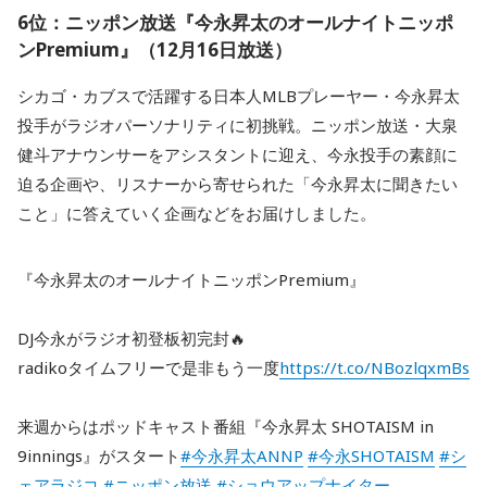
6位：ニッポン放送『今永昇太のオールナイトニッポ
ンPremium』（12月16日放送）
シカゴ・カブスで活躍する日本人MLBプレーヤー・今永昇太
投手がラジオパーソナリティに初挑戦。ニッポン放送・大泉
健斗アナウンサーをアシスタントに迎え、今永投手の素顔に
迫る企画や、リスナーから寄せられた「今永昇太に聞きたい
こと」に答えていく企画などをお届けしました。
『今永昇太のオールナイトニッポンPremium』
DJ今永がラジオ初登板初完封🔥
radikoタイムフリーで是非もう一度
https://t.co/NBozlqxmBs
来週からはポッドキャスト番組『今永昇太 SHOTAISM in
9innings』がスタート
#今永昇太ANNP
#今永SHOTAISM
#シ
ェアラジコ
#ニッポン放送
#ショウアップナイター