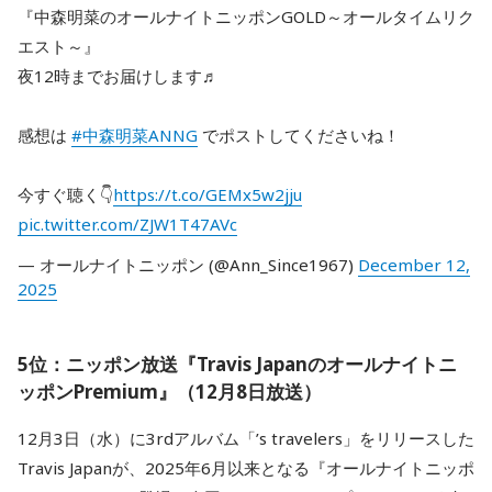
『中森明菜のオールナイトニッポンGOLD～オールタイムリク
エスト～』
夜12時までお届けします♬
感想は
#中森明菜ANNG
でポストしてくださいね！
今すぐ聴く👇
https://t.co/GEMx5w2jju
pic.twitter.com/ZJW1T47AVc
— オールナイトニッポン (@Ann_Since1967)
December 12,
2025
5位：ニッポン放送『Travis Japanのオールナイトニ
ッポンPremium』（12月8日放送）
12月3日（水）に3rdアルバム「’s travelers」をリリースした
Travis Japanが、2025年6月以来となる『オールナイトニッポ