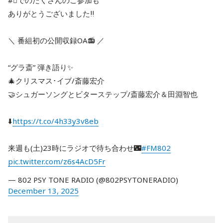
#⃣でのたくさんのご参加も
ありがとうございました‼️
＼ 番組初の公開収録OA📻 ／
“グラ斎” 弾き語り✨️
🎄クリスマス･イブ/斎藤宏介
🤝シュガーソングとビターステップ/斎藤宏介＆田淵智也
⬇️
https://t.co/4h33y3v8eb
来週も(土)23時にラジオで待ち合わせ🌃
#FM802
pic.twitter.com/z6s4AcD5Fr
— 802 PSY TONE RADIO (@802PSYTONERADIO)
December 13, 2025