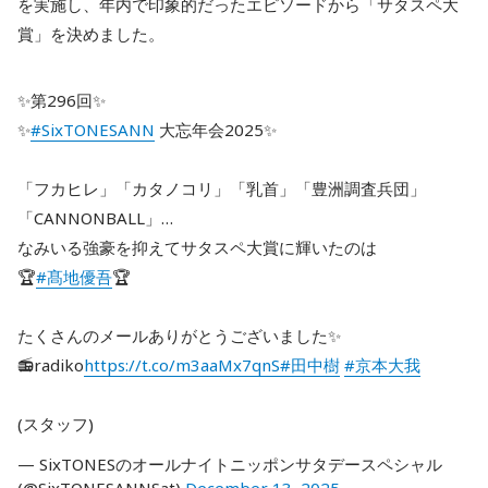
を実施し、年内で印象的だったエピソードから「サタスペ大
賞」を決めました。
✨第296回✨
✨
#SixTONESANN
大忘年会2025✨
「フカヒレ」「カタノコリ」「乳首」「豊洲調査兵団」
「CANNONBALL」…
なみいる強豪を抑えてサタスペ大賞に輝いたのは
🏆
#髙地優吾
🏆
たくさんのメールありがとうございました✨
📻radiko
https://t.co/m3aaMx7qnS
#田中樹
#京本大我
(スタッフ)
— SixTONESのオールナイトニッポンサタデースペシャル