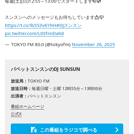
毎週(土)(日)12:55～13:00でスタートします🎼💿
スンスンへのメッセージもお待ちしています📩📪
https://t.co/lb553v6YhH
#DJスンスン
pic.twitter.com/L0SfnnDahd
— TOKYO FM 80.0 (@tokyofm)
November 26, 2025
パペットスンスンのDJ SUNSUN
放送局：
TOKYO FM
放送日時：
毎週日曜・土曜 12時55分～13時00分
出演者：
パペットスンスン
番組ホームページ
公式X
この番組をラジコで調べる