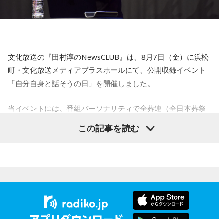
【6位】乙女座（おとめ座）
人付き合いが好調で、楽しいことが広がっていくような運気
です。今日は色々な人と積極的にコミュニケーションをとっ
ていきましょう。
文化放送の『田村淳のNewsCLUB』は、8月7日（金）に浜松
【7位】牡羊座（おひつじ座）
町・文化放送メディアプラスホールにて、公開収録イベント
マイペースに過ごせると良い日です。今日は部屋の片付けを
「自分自身と話そうの日」を開催しました。
したり、書類の整理をしたり、身の回りの整理を心掛けて過
ごしてみましょう。
当イベントには、番組パーソナリティで全葬連（全日本葬祭
業協同組合連合会）のフューネラルアンバサダーも務める田
【8位】天秤座（てんびん座）
この記事を読む
仕事運が好調な日。今日がお休みの人も忙しさが目立ちそう
村淳と、アシスタントの砂山圭大郎アナウンサーが登壇。
です。優先順位を確認し、1つひとつ丁寧に進めていくことを
「自分自身と話そう」をテーマに、“これまでの人生”を肯定し
心がけてみましょう。
ながら“これからの生き方”を考える時間を、来場者とのやり取
りを交えながらお届けしました。
【9位】双子座（ふたご座）
金運が好調です。今日はお金に関する見直しや、将来のため
に必要なことについて考えてみましょう。ラッキーアイテム
昨年に続き2回目の開催となる本イベントは、参加者が自分自
はコーヒー。
身を見つめ直す2つのコーナーで展開。「自分への表彰状を送