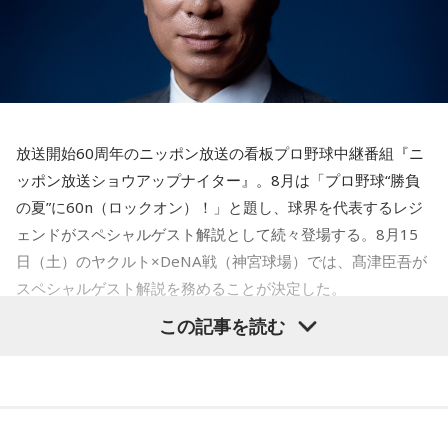
とっさに握りしめたものは、あなたが窮地で無意識に守ろう
とする「本当に大切なもの」を暗示しています。冷静ではい
られない極限の場面でこそ、普段は隠れているあなたの本性
が表に出るのです。
【解答】
1．鳩のぬいぐるみ……本性は「愛情深い天使」
放送開始60周年のニッポン放送の看板プロ野球中継番組『ニ
鳩のぬいぐるみは「愛情」を暗示しています。あなたは追い
ッポン放送ショウアップナイター』。8月は「プロ野球“勝負
詰められても、自分より大切な誰かを思い浮かべる、利他的
なタイプ。窮地でこそ人にやさしくできる、あたたかい心の
の夏”に60n（ロックオン）！」と題し、球界を代表するレジ
持ち主です。ただ、自分を後回しにしすぎないよう気をつけ
ェンドがスペシャルゲスト解説として続々登場する。8月15
てください。
日（土）のヤクルト×DeNA戦（神宮球場）では、髙津臣吾が
スペシャルゲスト解説を務めることが決定した。
2．身分証……本性は「したたかな悪魔」
身分証は「あなた自身の存在」を暗示しています。あなたは
この記事を読む
窮地に立たされると、何よりまず自分を守り抜く、利己的な
タイプ。生き残るための冷徹な判断力は、時に人を出し抜く
髙津は1990年代から2000年代にかけて伝家の宝刀・シンカ
ほどです。ただ、その強さはあなたや大切なものを守るため
ーを武器にヤクルトスワローズの絶対的守護神を担い、選手
の武器にもなるでしょう。
として5度のリーグ優勝、4度の日本一に貢献した。メジャー
3．乾電池……本性は「気まぐれな人間」
でも活躍し日米通算313セーブをマーク。指導者としては、6