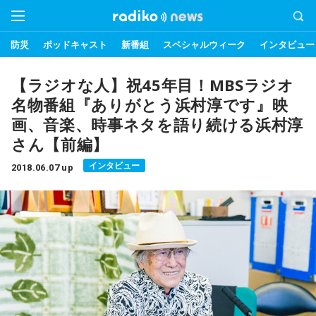
防災
ポッドキャスト
新番組
スペシャルウィーク
インタビュー
【ラジオな人】祝45年目！MBSラジオ
名物番組『ありがとう浜村淳です』映
画、音楽、時事ネタを語り続ける浜村淳
さん【前編】
インタビュー
2018.06.07 up