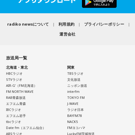
ろう」のコーナーでは、大きな成功でなくても「自分、本当
【10位】獅子座（しし座）
によく頑張ったな」と思えるこれまでの出来事を、“自分への
内省がテーマの日です。今日はこれまでを振り返って色々な
ことを見直してみましょう。スマホのデータの整理をした
表彰状”という形で来場者から募集・紹介。自身の記憶を改め
radiko newsについて
利用規約
プライバシーポリシー
り、不要に感じるものは手放してみるのもおすすめです。
て言葉にすることで、人生をじっくりと見つめ直す時間とな
運営会社
りました。
【11位】水瓶座（みずがめ座）
日頃の疲れを癒しましょう。今日はマッサージを受けたり、
続く「人生の最後に流したい私のエンディング曲」のコーナ
心と身体のメンテナンスを意識しましょう。たくさん睡眠を
放送局一覧
取ってリフレッシュするのも良さそうです。
ーでは、来場者が選んだ“人生の最後に流したい一曲”にまつわ
北海道・東北
関東
る思い出を紹介。音楽を通してこれまでの人生を振り返りな
【12位】射手座（いて座）
HBCラジオ
TBSラジオ
がら、これからの“自分らしい生き方”を考える時間を共有しま
心のモヤモヤが目立つような日です。今日は頑張らず、1人の
STVラジオ
文化放送
した。田村は、人生の最後に流したい曲について、「お葬式
時間を大切にしたり、のんびり過ごす時間を持つようにしま
AIR-G'（FM北海道）
ニッポン放送
FM NORTH WAVE
interfm
で流す曲は決めている。しかも自分の声で流したいと思っ
しょう。
RAB青森放送
TOKYO FM
て、毎日ギターの弾き語りを書斎で練習して、音源として残
エフエム青森
J-WAVE
【今日の一言メッセージ】
しているんです。娘たちにも聴こえているはずだから、お葬
IBCラジオ
ラジオ日本
今日は不要なものを手放したり、今後の計画を見直すことを
エフエム岩手
BAYFM78
式のときに『パパが弾いてた曲だ』と思ってもらえたら」と
心掛けると良い日です。
tbcラジオ
NACK5
思いを語りました。
Date fm（エフエム仙台）
FMヨコハマ
■監修者プロフィール：莉瑠（リル）
ABSラジオ
LuckyFM茨城放送