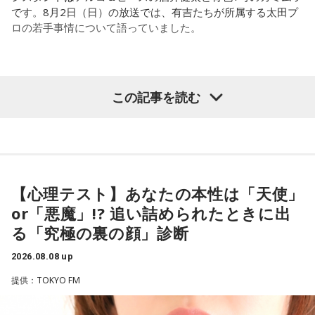
です。8月2日（日）の放送では、有吉たちが所属する太田プ
ロの若手事情について語っていました。
（左から）酒井健太、有吉弘行、カミムラ
この記事を読む
◆太田プロの若手芸人事情
有吉は、若手芸人と接する機会の多いカミムラに聞きたいこ
とがあると切り出し、「賞レースで結果を残していないコン
【心理テスト】あなたの本性は「天使」
ビ、（芸歴18年目の）ぐりんぴーすがよく愚痴をこぼしてい
or「悪魔」!? 追い詰められたときに出
るのは、最近の後輩は挨拶をしてくれないんだって（笑）」
る「究極の裏の顔」診断
と暴露します。
2026.08.08 up
有吉自身は、今では後輩から挨拶されないことがまったくな
いため分からないと前置きしつつ、「ぐりんぴーすがそう言
提供：TOKYO FM
っていたから……その辺はどう？ 風紀が乱れているかどうか」
と質問します。