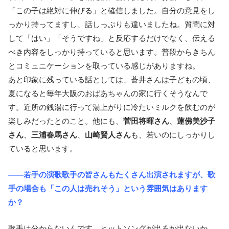
「この子は絶対に伸びる」と確信しました。自分の意見をし
っかり持ってますし、話しっぷりも違いましたね。質問に対
して「はい」「そうですね」と反応するだけでなく、伝える
べき内容をしっかり持っていると思います。普段からきちん
とコミュニケーションを取っている感じがありますね。
あと印象に残っている話としては、蒼井さんは子どもの頃、
夏になると毎年大阪のおばあちゃんの家に行くそうなんで
す。近所の銭湯に行って湯上がりに冷たいミルクを飲むのが
楽しみだったとのこと。他にも、
菅田将暉さん
、
蓮佛美沙子
さん
、
三浦春馬さん
、
山崎賢人さん
も、若いのにしっかりし
ていると思います。
――若手の演歌歌手の皆さんもたくさん出演されますが、歌
手の場合も「この人は売れそう」という雰囲気はあります
か？
歌手は分からないんです。ヒットソングが出るか出ないか