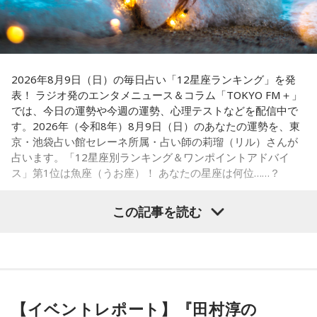
池袋占い館セレーネ所属。電話占いメルにも出演。第六感で
のアニバーサリーイヤーにふさわしい球界のレジェンドたち
人の想いを捉える羅針盤ヒーラー。霊感タロット、四柱推
がスペシャルゲスト解説者として登場する。さらに、リスナ
命、宿曜占星術でオーダーメイドの鑑定を手掛ける。転職、
結婚、離別など多くの経験から、今どう動くべきか悩む人に
ーにとって嬉しい夏の味覚や現金が当たるプレゼント企画も
寄り添いナビゲートする。
実施する。
2026年8月9日（日）の毎日占い「12星座ランキング」を発
Webサイト：
https://selene-uranai.com/
表！ ラジオ発のエンタメニュース＆コラム「TOKYO FM＋」
YouTube：
https://www.youtube.com/@ataru-uranai
では、今日の運勢や今週の運勢、心理テストなどを配信中で
■髙津臣吾 コメント
す。2026年（令和8年）8月9日（日）のあなたの運勢を、東
京・池袋占い館セレーネ所属・占い師の莉瑠（リル）さんが
「ショウアップナイター」をお聴きの皆さま、ご無沙汰して
占います。「12星座別ランキング＆ワンポイントアドバイ
おります。
ス」第1位は魚座（うお座）！ あなたの星座は何位……？
ペナントレース終盤の神宮球場、一つ一つのプレーの重みが
増す独特の緊張感を、ラジオを通じてお伝えできればと思い
この記事を読む
ます。
よろしくお願いします！
【1位】魚座（うお座）
恋愛運が好調で楽しい運気の1日となりそうです。今日は好き
な人に積極的にアプローチをしてみるのも良さそうです。ラ
ッキーカラーは水色。
【イベントレポート】『田村淳の