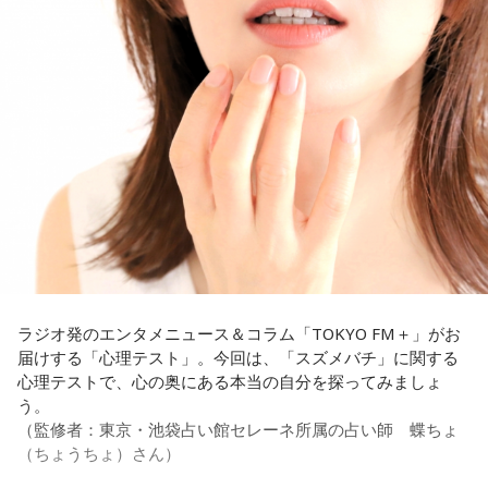
これに対して、カミムラは「ぐりんぴーすさんが言っている
のは、1～2年目の芸人の子たちだと思うんですけど……たぶ
ん、その子たちは本当に挨拶していないと思います」と苦笑
い。有吉が「なんでなの？」と尋ねると、カミムラは「こん
なことを言うのもあれですけど、（ぐりんぴーすさんが）ど
ういう先輩か分かっていないんだと思います」と正直に語り
ます。
それを受け、有吉は「でもさ、この世界に入ったら俺だって
（若手の頃は）誰か分からない人にも一応挨拶するじゃな
い？ 何があるか分からないからさ」と持論を語ります。その
意見にカミムラも納得しつつも、「ちゃんと挨拶をしない人
間は時代的に増えていますね」とリアルな実情を明かしま
ラジオ発のエンタメニュース＆コラム「TOKYO FM＋」がお
す。
届けする「心理テスト」。今回は、「スズメバチ」に関する
心理テストで、心の奥にある本当の自分を探ってみましょ
また、有吉は「吉本（興業）は縦がちゃんとしているじゃ
う。
ん。それは養成所でもそういう教えがあるんだろうし、先輩
（監修者：東京・池袋占い館セレーネ所属の占い師 蝶ちょ
からも受け継がれるからだと思うんだよね」と他事務所と比
（ちょうちょ）さん）
較しつつ、「太田プロはゆるいから……酒井のせいで（笑）」