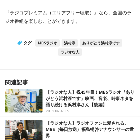
『ラジコプレミアム（エリアフリー聴取）』なら、全国のラ
ジオ番組を楽しむことができます。
タグ
MBSラジオ
浜村淳
ありがとう浜村淳です
ラジオな人
関連記事
【ラジオな人】祝45年目！MBSラジオ『あり
がとう浜村淳です』映画、音楽、時事ネタを
語り続ける浜村淳さん【後編】
2018.06.07 up
【ラジオな人】ラジオファンに愛される、
MBS（毎日放送）福島暢啓アナウンサーの世
界