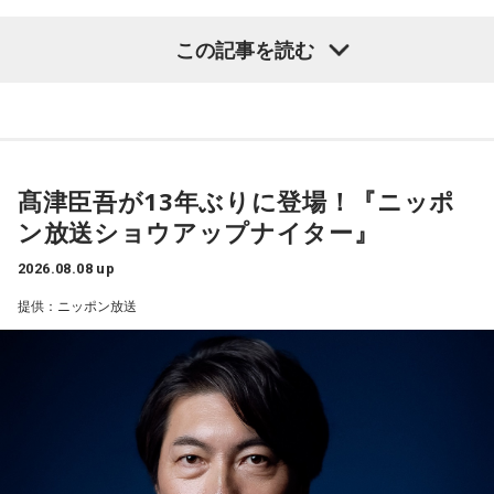
と冗談交じりに言うと、酒井も「俺のせいじゃないと思いま
すけどね」とすぐさまツッコミを入れていました。
この記事を読む
【質問】
＜番組概要＞
家でくつろいでいると、突然、大きなスズメバチが部屋に飛
番組名：有吉弘行のSUNDAY NIGHT DREAMER
び込んできました。
放送日時：毎週日曜 20:00～21:55
あなたは慌てて、荷物をつかんで部屋の外へ逃げ出します。
放送エリア：TOKYO FMをのぞくJFN全国25局ネット
安全な場所までたどり着き、ほっと一息。
パーソナリティ：有吉弘行
ふと見ると、あなたは無我夢中で、あるものを握りしめてい
髙津臣吾が13年ぶりに登場！『ニッポ
番組Webサイト：
https://jfn-pods.com/program/27400
ました。
ン放送ショウアップナイター』
音声コンテンツプラットフォーム「JFN Pods」ではスペシャ
それは何でしたか？次の中から近いものを1つ選んでくださ
ル音声も配信中！
い。
2026.08.08 up
1． 鳩のぬいぐるみ
提供：ニッポン放送
2． パスポートなどの身分証
3． 買ったばかりの乾電池
4． 懐中電灯
【解説】
この心理テストでわかることは、追い詰められた時に出る、
あなたの「究極の裏の顔」です。