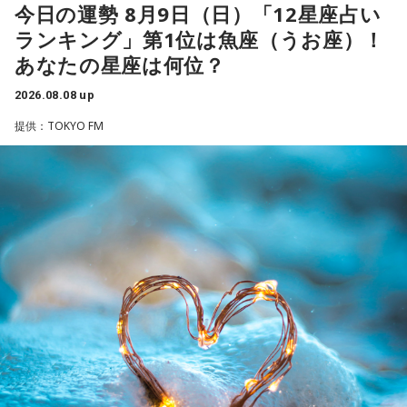
今日の運勢 8月9日（日）「12星座占い
乾電池は「内に秘めたエネルギー」を暗示しています。あな
シーズン、ヤクルトの監督を務め、前年最下位からの日本
ランキング」第1位は魚座（うお座）！
たは追い詰められると、理屈より先に、その時の衝動でとっ
一、球団初のリーグ連覇を成し遂げた。
さに動く本能タイプ。ある意味では、いちばん人間らしいか
あなたの星座は何位？
もしれません。勢いが吉と出ることも多いですが、一呼吸置
選手としても指揮官としてもヤクルトが誇る球界のレジェン
いて考える癖もつけてみて。
2026.08.08 up
ドといえる髙津が8月15日（土）に神宮球場で行われる「ヤ
提供：TOKYO FM
4．懐中電灯……本性は「冷静な神様!?」
クルト×DeNA」に『ニッポン放送ショウアップナイター』の
懐中電灯は「今後の見通し」を暗示しています。あなたは極
スペシャルゲスト解説として登場する。現役時代は『ニッポ
限の場面でもパニックにならず、状況を一歩引いて見極める
ン放送ショウアップナイター』の事前情報番組でレギュラー
冷静沈着なタイプ。感情に飲まれず、俯瞰して考えられるタ
出演コーナーを持つなど、ニッポン放送リスナーにはお馴染
イプです。ただ、いつも冷静すぎると近寄りがたく見られる
こともあるので、時には素直になってみましょう。
みの髙津だが、『ニッポン放送ショウアップナイター』で解
説を務めるのは2013年以来、13年ぶりとなる。
＊
ペナントレースも終盤に差し掛かり、古巣・ヤクルトにとっ
天使も悪魔も、どちらもあなたの一部。自分の中の両方を知
て勝負の夏となる神宮球場の一戦での髙津氏ならではの視点
っておくことが、いざという時の本当の強さになるのかもし
れません。
に注目が集まる。
■監修者プロフィール：蝶ちょ（ちょうちょ）
『ニッポン放送ショウアップナイター』では、今後も60周年