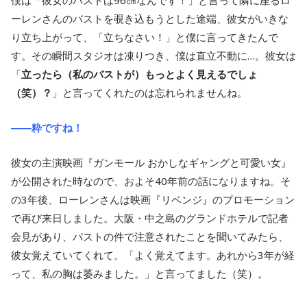
僕は「彼女のバストは96㎝なんです！」と言って隣に座るロ
ーレンさんのバストを覗き込もうとした途端、彼女がいきな
り立ち上がって、「立ちなさい！」と僕に言ってきたんで
す。その瞬間スタジオは凍りつき、僕は直立不動に…。彼女は
「
立ったら（私のバストが）もっとよく見えるでしょ
（笑）？
」と言ってくれたのは忘れられませんね。
――粋ですね！
彼女の主演映画『ガンモール おかしなギャングと可愛い女』
が公開された時なので、およそ40年前の話になりますね。そ
の3年後、ローレンさんは映画『リベンジ』のプロモーション
で再び来日しました。大阪・中之島のグランドホテルで記者
会見があり、バストの件で注意されたことを聞いてみたら、
彼女覚えていてくれて。「よく覚えてます。あれから3年が経
って、私の胸は萎みました。」と言ってました（笑）。