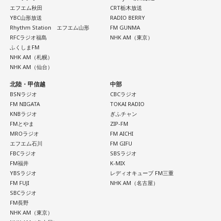
東京・池袋占い館セレーネ所属。10代に占いに出会い、勉
エフエム秋田
CRT栃木放送
強、コミュニケーションなどの苦手な部分を克服。成績も最
YBC山形放送
RADIO BERRY
下位からトップに。OL、芸能活動を経て、悩みやコンプレッ
Rhythm Station エフエム山形
FM GUNMA
コーナー後には、来場者から田村への質疑応答も実施。最後
RFCラジオ福島
NHK AM（東京）
クスを持つ方に寄り添いたいと本格的に占いの世界に進出。
には、田村がイベントを振り返り、「リスナーの皆さんのエ
ふくしまFM
SATORI電話占い月間ランキング連続1位。占いコンテンツ
NHK AM（札幌）
ンディング曲の話とかを聞いているだけでも、僕はポジティ
『莉瑠と龍神様の絶対神託』リリース。
NHK AM（仙台）
Webサイト：
https://selene-uranai.com/
ブになれた。確かに死はすごく悲しいことではあるんだけ
オンライン占いセレーネ：
https://online-uranai.jp/
北陸・甲信越
中部
ど、100％皆さんに必ず来るお別れなので、そのお別れとど
BSNラジオ
CBCラジオ
うやって向き合うかということを考える一つのきっかけにな
FM NIIGATA
TOKAI RADIO
ればと思います」と締めくくりました。
KNBラジオ
ぎふチャン
FMとやま
ZIP-FM
MROラジオ
FM AICHI
また、イベント当日は文化放送1階のサテライトプラス広場に
エフエム石川
FM GIFU
て「イタコト展」も開催。「誰かの心のこりが、誰かの心の
FBCラジオ
SBSラジオ
FM福井
K-MIX
こりを和らげる」をテーマに、さまざまな「心のこり」に触
YBSラジオ
レディオキューブ FM三重
れながら、自分自身の想いを見つめ直す機会を届けました。
FM FUJI
NHK AM（名古屋）
SBCラジオ
FM長野
なお、この模様は8月11日（火・祝）午前9時00分～10時00
NHK AM（東京）
分に、文化放送で特別番組として放送します。