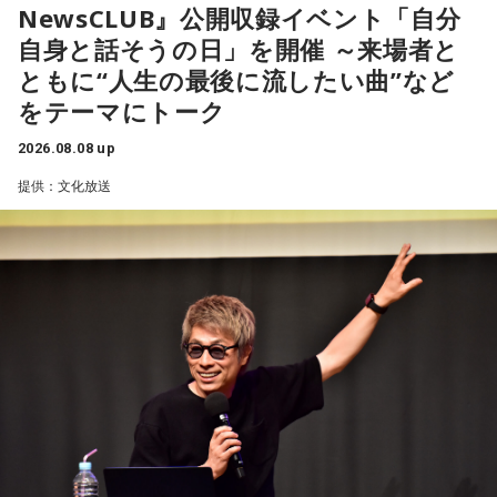
NewsCLUB』公開収録イベント「自分
【2位】蟹座（かに座）
「ニッポン放送ショウアップナイター ヤクルト×DeNA」
好調な運気で心地よく過ごせる1日となりそうです。直感が冴
自身と話そうの日」を開催 ～来場者と
■放送日時：8月15日（土） 17時50分～試合終了 （延長対
えやすい運気なので、選択に迷った際は自分の直感を参考に
ともに“人生の最後に流したい曲”など
応あり）
してみてください。
をテーマにトーク
■スペシャルゲスト解説：髙津臣吾
【3位】蠍座（さそり座）
■実況：師岡正雄アナウンサー
2026.08.08 up
学びや成長ができそうな1日です。今日は視野が広がりやすく
■番組X：@showup1242
提供：文化放送
学びが深まりそうです。海外のことに目を向けたり、探究心
■ハッシュタグ：#ショウアップナイター #60n
を大切に過ごしてみましょう。
■メールアドレス：89@1242.com
【4位】山羊座（やぎ座）
■番組ホームページ：
https://www.1242.com/showup
対人運が好調です。今日は1対1のコミュニケーションが大切
な日。パートナーや大切な友人と深い話をしたり、普段は話
しづらい話題を取り上げてみたりするには良いタイミングで
す。
【5位】牡牛座（おうし座）
趣味や友達付き合いが活発な運気です。今日は心の充実感を
感じやすい日なので、好きなことをとことん楽しみましょ
う。ラッキーアイテムは、炭酸水。