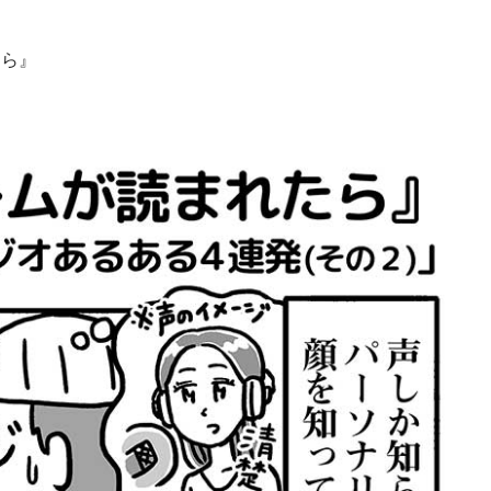
たら』
！