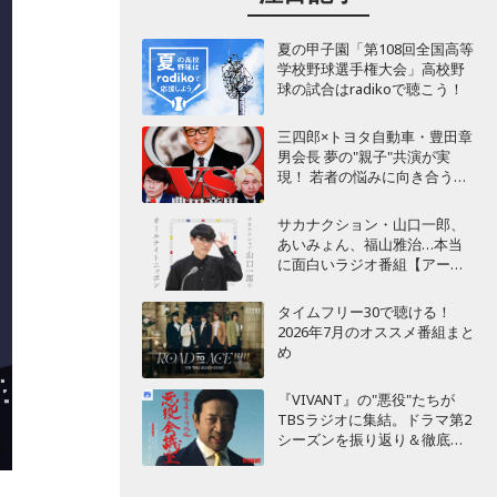
夏の甲子園「第108回全国高等
学校野球選手権大会」高校野
球の試合はradikoで聴こう！
三四郎×トヨタ自動車・豊田章
男会長 夢の"親子"共演が実
現！ 若者の悩みに向き合うポ
ッドキャスト番組が始動
サカナクション・山口一郎、
あいみょん、福山雅治…本当
に面白いラジオ番組【アーテ
ィスト編】
タイムフリー30で聴ける！
2026年7月のオススメ番組まと
め
『VIVANT』の"悪役"たちが
TBSラジオに集結。ドラマ第2
シーズンを振り返り＆徹底考
察！