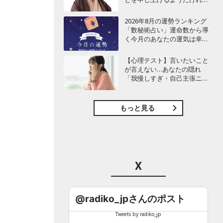
ど…」
2026年8月の運勢ランキング
「数秘術占い」運命数から導
く今月のあなたの運気は幸運
or要注意!?【今月の運勢】
【心理テスト】言いたいこと
が言えない…あなたの隠れ
「我慢しすぎ・自己主張ニガ
テ」度診断
もっと見る
X
@radiko_jpさんのポスト
Tweets by radiko_jp