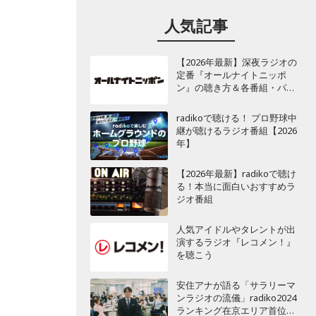
人気記事
【2026年最新】深夜ラジオの
定番『オールナイトニッポ
ン』の聴き方＆各番組・パー
ソナリティ一覧
radikoで聴ける！ プロ野球中
継が聴けるラジオ番組【2026
年】
【2026年最新】radikoで聴け
る！本当に面白いおすすめラ
ジオ番組
人気アイドルやタレントが出
演するラジオ『レコメン！』
を聴こう
安住アナが語る「サラリーマ
ンラジオの流儀」radiko2024
ランキング在京エリア首位