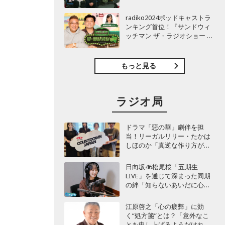
TBSラジオ『安住紳一郎の日
曜天国』インタビュー
radiko2024ポッドキャストラ
ンキング首位！『サンドウィ
ッチマン ザ・ラジオショー サ
タデー』インタビュー
もっと見る
ラジオ局
ドラマ「惡の華」劇伴を担
当！リーガルリリー・たかは
しほのか「真逆な作り方が面
白かった」最新曲「コニファ
ー」制作秘話も
日向坂46松尾桜「五期生
LIVE」を通じて深まった同期
の絆「知らないあいだに心の
距離が…」
江原啓之「心の疲弊」に効
く“処方箋”とは？「意外なこ
とを申し上げるようだけれ