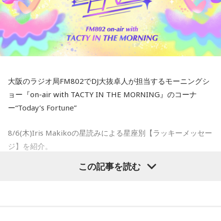
おとめ座のアナタ：デスクや机の上をリセットしてみるとい
会場で、巨大な地球儀の演出と360度のステージを使ってパ
いかも。
フォーマンスを行うということです。間違いなく素晴らしい
体験になるはずで、今から待ちきれません！
てんびん座のアナタ：情報の取捨選択をして、気持ちを軽く
それだけでなく、8月17日にはインドネシアが独立記念日を
しましょう。。
迎えるため、8月はいつも特別な月となっています。街全体が
赤と白の国旗や華やかな装飾で彩られ、地域イベントや誰も
さそり座のアナタ：NOと言える勇気が、良いサインとなりそ
大阪のラジオ局FM802でDJ大抜卓人が担当するモーニングシ
が楽しみにしている伝統的な競技大会で国中が活気づきま
う。
ョー『on-air with TACTY IN THE MORNING』のコーナ
す。
ー“Today’s Fortune”
Mustangでも、インドネシアの素晴らしいアーティストたち
いて座のアナタ：写真データの整理をしてみると良さそう。
と独立記念日の精神を称えるため、終日インドネシアの音楽
8/6(木)Iris Makikoの星読みによる星座別【ラッキーメッセー
だけをオンエアしてこのお祝いに参加します！とのこと。
やぎ座のアナタ：使わないアプリを整理して軽くするといい
ジ】を紹介。
かも。
この記事を読む
【DJ中島ヒロト】
- * - * - * - * - * - * - * - * - * - * - * - * - * - * - * - * - * - * - *
8月中に行ってみたいですね〜！
みずがめ座のアナタ：未来のビジョンを描く時間を持つとい
- * - * - * - * - * - * - * - * - * - *
いかも。
●そして最後にFM802リスナーにオススメしたい、インドネ
おひつじ座のアナタ：クローゼットを整理し、見直すと良い
シアのアーティストを教えてくれました！
うお座のアナタ：お気に入りの音楽で、気持ちをリセットし