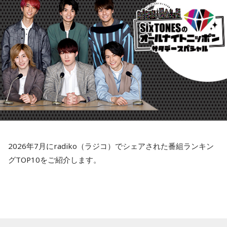
が登場します！
コーナーの感想もぜひ送ってくださいね〜お待ちしていま
す！
番組Xに、今日のMUSIC MATEの情報もポストしていますの
でぜひチェックしてください！
Instagramも毎週更新中！
こちらから
802 RADIO MASTERS「MUSIC MATE」来週もお楽しみ
2026年7月にradiko（ラジコ）でシェアされた番組ランキン
に〜！
グTOP10をご紹介します。
聴き逃した方はradikoのタイムフリーでぜひ。