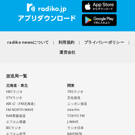
さ」号、「かいじ」号。列車が、大きな天狗の像がある高尾
駅のホームを横目に通過すると、車窓は一気に山深くなり、
小仏峠に向けて登り坂をぐいぐいと登っていきます。その最
初にくぐるトンネルの名前を「湯の花トンネル」といいま
す。
radiko newsについて
利用規約
プライバシーポリシー
いまから81年前、1945年8月5日は晴天に恵まれた日曜日で
運営会社
した。中央本線は、3日前の八王子空襲で大きな被害を受け、
運転を見合わせていましたが、急ピッチで復旧工事が行わ
れ、この日から全線で運転を再開します。
放送局一覧
北海道・東北
関東
湯の花トンネル近くを走る、現在の中央本線の下り普通列車（当時は画像左・上り線の単線
HBCラジオ
TBSラジオ
運転）
STVラジオ
文化放送
AIR-G'（FM北海道）
ニッポン放送
新宿駅10時10分発「419列車」、普通列車・長野行には、軍
FM NORTH WAVE
interfm
RAB青森放送
TOKYO FM
人をはじめ、買い出しや疎開先を目指す人たちが、大挙して
エフエム青森
J-WAVE
乗り込みました。デッキにも人があふれ、なかには窓から出
IBCラジオ
ラジオ日本
入りする子供もいたといいます。列車は、浅川駅、今の高尾
エフエム岩手
BAYFM78