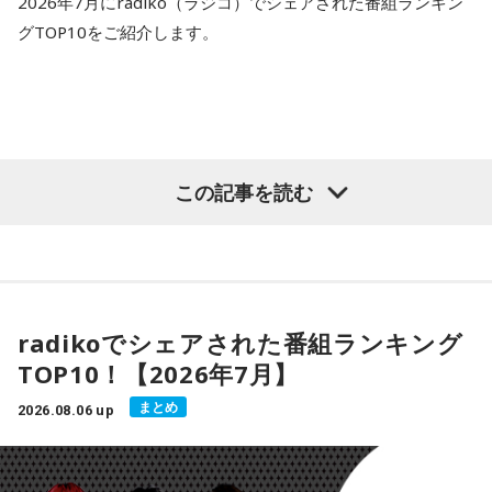
けるはずです！とのこと。
2026年7月にradiko（ラジコ）でシェアされた番組ランキン
さそり座のアナタ：NOと言える勇気が、良いサインとなりそ
グTOP10をご紹介します。
う。
●オススメしてくれた曲は、「Teh Hijau（テ・ヒジョウ / 緑
茶）」
いて座のアナタ：写真データの整理をしてみると良さそう。
タイトルは爽やかに聴こえるかもしれませんが、この曲は虚
やぎ座のアナタ：使わないアプリを整理して軽くするといい
しさや孤独を感じる瞬間から逃げ出すのではなく、その気持
この記事を読む
かも。
ちを受け入れることをテーマにしています。明るく気分が晴
れやかになるようなメロディと、思慮深い思索に満ちた歌詞
みずがめ座のアナタ：未来のビジョンを描く時間を持つとい
によって、トゥルスは見事なコントラストを生み出してお
いかも。
り、心をホッと包み込みながらも聴きやすい楽曲に仕上がっ
ています。とのこと。
うお座のアナタ：お気に入りの音楽で、気持ちをリセットし
radikoでシェアされた番組ランキング
てみましょう。
TOP10！【2026年7月】
【DJ中島ヒロト】
柔らかいアレンジで優しい歌声、素敵でした！
まとめ
2026.08.06 up
- * - * - * - * - * - * - * - * - * - * - * - * - * - * - * - * - * - * - *
- * - * - * - * - * - * - * - * - * - *
●こんな感じで、毎週水曜のこの時間は各国のMUSIC MATE