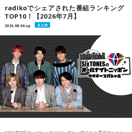
流れが生み出せるかも。
radikoでシェアされた番組ランキング
てみましょう。
アーティスト：Tulus（トゥルス）
TOP10！【2026年7月】
おうし座のアナタ：財布周りを軽くするとスッキリしそう。
- * - * - * - * - * - * - * - * - * - * - * - * - * - * - * - * - * - * - *
まとめ
2026.08.06 up
インドネシアを代表するシンガーソングライターのひとりで
- * - * - * - * - * - * - * - * - * - *
ふたご座のアナタ：スマホやSNSを整理してみましょう。
す。温かみのある歌声、ソウルフルなメロディ、そして心に
響く歌詞によって、インドネシア語がわからなくても心地よ
かに座のアナタ：冷蔵庫の中や食材を見直してみるといいか
く聴くことができます。
も。
Spotifyの月間リスナー数は1,700万人を超えており、トゥル
スはインドネシアで最も再生されているアーティストのひと
しし座のアナタ：もう卒業できることを見つけてみると良さ
りとなっています。全楽曲の総再生回数もSpotifyで50億回を
そう。
突破しており、彼の音楽がいかに聴き手の心に響いているか
おとめ座のアナタ：デスクや机の上をリセットしてみるとい
を物語っています。
いかも。
彼の楽曲はポップス、ジャズ、ソウル、そしてアコースティ
ックの要素を融合させており、現代的でありながら時代を超
てんびん座のアナタ：情報の取捨選択をして、気持ちを軽く
えた魅力を感じさせます。藤井風さんのようなアーティスト
しましょう。。
が好きな方なら、きっとトゥルスの音楽も気に入っていただ