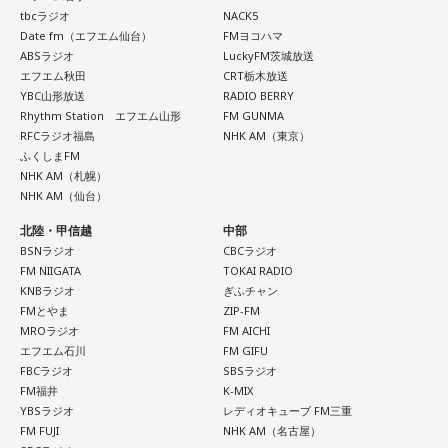
tbcラジオ
NACK5
駅を正午過ぎ、およそ1時間遅れで発車。すし詰めの車内では
Date fm（エフエム仙台）
FMヨコハマ
ありましたが、ちょうどお昼どき、おにぎりを頬張る人もい
ABSラジオ
LuckyFM茨城放送
れば、乗り合わせた人同士、互いの空襲の苦労話をしたり、
エフエム秋田
CRT栃木放送
YBC山形放送
RADIO BERRY
少し和んだ雰囲気もありました。
Rhythm Station エフエム山形
FM GUNMA
RFCラジオ福島
NHK AM（東京）
そんな「419列車」が小仏峠の登り坂に差し掛かった時、ガ
ふくしまFM
NHK AM（札幌）
クンとスピードが落ちます。突然、バリバリバリッ！と大き
NHK AM（仙台）
な音が響き渡り、列車は牽引する電気機関車と客車の2両目の
北陸・甲信越
中部
半分まで湯の花トンネルに入ったところで、急停車しまし
BSNラジオ
CBCラジオ
た。
FM NIIGATA
TOKAI RADIO
KNBラジオ
ぎふチャン
「機銃掃射だ！」
FMとやま
ZIP-FM
MROラジオ
FM AICHI
エフエム石川
FM GIFU
そんな叫びと悲鳴が同時に響き渡り、ギューンブルブルブル
FBCラジオ
SBSラジオ
とすさまじい音が迫ります。アメリカ軍のP51・ムスタング
FM福井
K-MIX
YBSラジオ
レディオキューブ FM三重
数機が低空で接近、満員の「419列車」に向かって、何度も
FM FUJI
NHK AM（名古屋）
何度も容赦なく銃弾を撃ち込んできたのです。数分前まで、