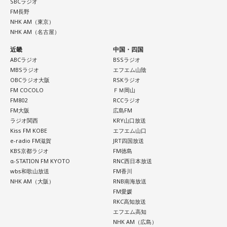
SBCラジオ
日曜昼下がりの穏やかだった車内は、あちこちからうめき声
FM長野
NHK AM（東京）
が聞こえ、人が折り重なるように倒れて、一面、血の海と化
NHK AM（名古屋）
しました。
近畿
中国・四国
ABCラジオ
BSSラジオ
中央本線を走る特急「あずさ」
MBSラジオ
エフエム山陰
OBCラジオ大阪
RSKラジオ
この銃撃で亡くなった方は、警視庁の公式発表で52名。大半
FM COCOLO
ＦＭ岡山
の方が即死とみられ、地元の方によって、現場近くで荼毘に
FM802
RCCラジオ
FM大阪
広島FM
付されたといいます。
ラジオ関西
KRY山口放送
Kiss FM KOBE
エフエム山口
「実は列車銃撃の調査を始めた頃、犠牲となった方で、お名
e-radio FM滋賀
JRT四国放送
KBS京都ラジオ
FM徳島
前が分かっていたのは、わずかお一人だったんです」
α-STATION FM KYOTO
RNC西日本放送
wbs和歌山放送
FM香川
そう話すのは、八王子市在住の齊藤勉さん、68歳。現在、
NHK AM（大阪）
RNB南海放送
FM愛媛
「いのはなトンネル列車銃撃遭難者慰霊の会」の会長を務め
RKC高知放送
ていらっしゃいます。
エフエム高知
NHK AM（広島）