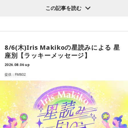
味なんです。
この記事を読む
- * - * - * - * - * - * - * - * - * - * - * - * - * - * - * - * - * - * - *
人生を重く考えすぎず、みんなのテンションをあげて、本音
- * - * - * - * - * - * - * - * - * - *
で話しながら成長をサポートする「Z世代の親友」だと思って
気軽に付き合ってくださいね。TikTokもぜひチェックしてみ
おひつじ座のアナタ：クローゼットを整理し、見直すと良い
てください！とのこと。
流れが生み出せるかも。
8/6(木)Iris Makikoの星読みによる 星
【DJ中島ヒロト】
座別【ラッキーメッセージ】
おうし座のアナタ：財布周りを軽くするとスッキリしそう。
日本でも伸ばそうとしてますね〜気になります〜！
2026.08.06 up
ふたご座のアナタ：スマホやSNSを整理してみましょう。
●そんなFadil Camuiに インドネシアの今、ホットなエンタ
提供：FM802
メの話題は？と伺うと…
かに座のアナタ：冷蔵庫の中や食材を見直してみるといいか
も。
最近、局内で最も大きな話題となっているのは、間違いなく
Kanye West(カニエ・ウェスト）がインドネシアで初のパフ
しし座のアナタ：もう卒業できることを見つけてみると良さ
ォーマンスを行うというニュースです！アナウンスを聞いた
そう。
とき、Mustangのスタッフ全員が大興奮でした！
さらにすごいのは、Ye(イェ)がジャカルタ最大級のイベント