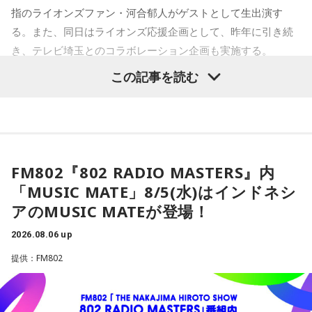
指のライオンズファン・河合郁人がゲストとして生出演す
る。また、同日はライオンズ応援企画として、昨年に引き続
き、テレビ埼玉とのコラボレーション企画も実施する。
この記事を読む
埼玉に根差し、ライオンズを応援する文化放送。このたび、
芸能界屈指の熱狂的ライオンズファン・河合郁人をゲストに
迎え、ライオンズの熱戦を大いに盛り上げるほか、昨年につ
づき、今年もテレビ埼玉と、垣根を越えてライオンズを応援
する特別な一夜を届ける。
FM802『802 RADIO MASTERS』内
「MUSIC MATE」8/5(水)はインドネシ
■河合郁人の“ガチ”なファン視点でライオンズの魅力を深掘
アのMUSIC MATEが登場！
り！
当日、べルーナドームからお伝えする『文化放送ライオンズ
2026.08.06 up
ナイター』では、河合が解説の辻発彦、実況の長谷川太アナ
提供：FM802
ウンサーとともに、あふれるライオンズ愛やファンならでは
の視点を交え、試合の見どころや選手の魅力を存分に語り尽
くす。ベルーナドームの熱気をそのままお届けする企画や、