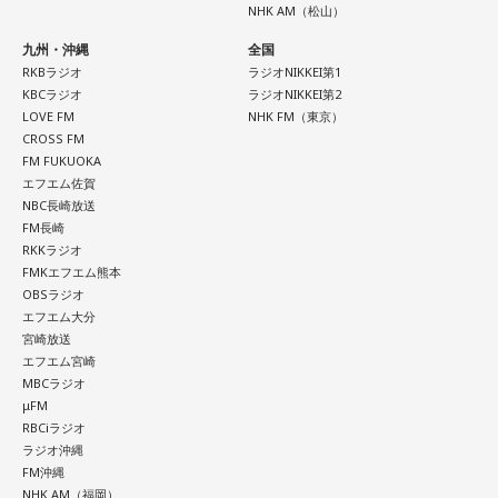
NHK AM（松山）
齊藤さんは23歳の時、市が行った「八王子の空襲と戦災の記
録」の編集に関わったことで、戦没者のご遺族の方とお逢い
九州・沖縄
全国
して、戦争体験の聞き取り調査を行うようになりました。た
RKBラジオ
ラジオNIKKEI第1
KBCラジオ
ラジオNIKKEI第2
だ、普通の空襲は、家の場所を調べれば、お住まいになって
LOVE FM
NHK FM（東京）
いた人が分かりますが、列車の乗客は、たまたま乗り合わせ
CROSS FM
FM FUKUOKA
た人ばかりで、調査は困難を極めたんですね。
エフエム佐賀
NBC長崎放送
そこで、齊藤さんをはじめ本の編集委員の皆さんは、新聞や
FM長崎
テレビなどの協力を得て、ときには、新聞に「尋ね人」の広
RKKラジオ
FMKエフエム熊本
告も出しながら、列車に乗っていた人を探しました。まだ新
OBSラジオ
聞やテレビの影響力が強かった時代、終戦40年を前に、健在
エフエム大分
のご遺族も多く、次から次へと名乗り出ていらして、およそ8
宮崎放送
エフエム宮崎
割の亡くなった方のお名前が判明しました。
MBCラジオ
μFM
RBCiラジオ
いのはな慰霊碑
ラジオ沖縄
FM沖縄
合わせて、地元の皆さんからもこの悲惨な銃撃を語り継いで
NHK AM（福岡）