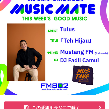
放送後のデジタルコンテンツも展開する。
また、テレビ埼玉の応援番組『LIONS CHANNEL』との連動
企画も実施予定。河合の取材の裏側など、熱狂的ファンなら
ではの視点で紐解くライオンズの魅力を、テレビとラジオの
双方から発信する（詳細は後日番組で発表）。
＜河合郁人 コメント＞
『LIONS CHANNEL』MCの河合郁人です。このたび、文化放
送の『ライオンズナイター』にゲストとして参加させていた
だきます。ものすごくうれしいです！ 子供の頃から家族で好
きなライオンズの魅力をしっかりとお伝えしつつ、ライオン
ズ選手との交流話や、ライオンズファン芸能人との話など、
普段は話せないことをたくさん話したいと思っています。そ
して、辻発彦さんと野球の練習をした話もできたらなと思っ
ています。辻さん覚えていらっしゃるかな？笑 もちろん1番
はその日の試合をしっかりとお届けします。
この番組をラジコで聴く