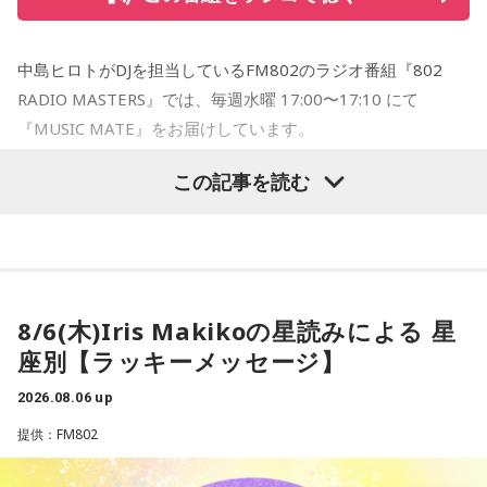
今からワクワクが止まりません！ 当日、よろしくお願いいた
します。
中島ヒロトがDJを担当しているFM802のラジオ番組『802
【番組概要】
RADIO MASTERS』では、毎週水曜 17:00〜17:10 にて
■番組名：
『MUSIC MATE』をお届けしています。
『文化放送ライオンズナイター』
EXPO 2025 大阪・関西万博の開催により、国内外のヒト、モ
埼玉西武ライオンズvs北海道日本ハムファイターズ （ベル
この記事を読む
ノ、カルチャーの交差が一層活発となったここ大阪。そんな
ーナドーム）
大阪のMUSIC STATION FM802が、各国／地域のMUSIC
■放送日時：2026年8月26日（水）午後5時50分～9時00分
STATIONと連携し、その国のカルチャーや音楽を共有すると
（最大延長午後9時30分まで）
いうコーナーです。
解説： 辻発彦（元埼玉西武ライオンズ監督）
毎週さまざまな国／地域のラジオ局で働く音楽を愛する仲間
実況： 長谷川太（文化放送アナウンサー）
8/6(木)Iris Makikoの星読みによる 星
＝MUSIC MATE が、現地の最新音楽情報を届けてくれま
ゲスト： 河合郁人
座別【ラッキーメッセージ】
す！
■番組ページ：
2026.08.06 up
https://www.joqr.co.jp/qr/program/lionsnighter/
●8/5(水)の放送では、「インドネシア」のMUSIC MATEが登
提供：FM802
■番組公式YouTube：
場！
https://www.youtube.com/channel/UCJTMD1NbjemwvnSI