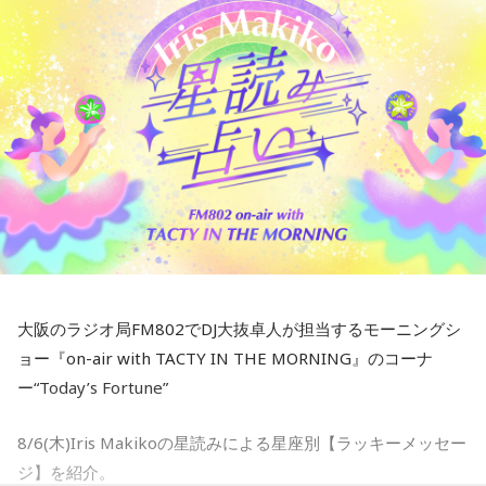
4zc-lcA
インドネシアのMUSIC STATION「Mustang FM」のDJ Fadil
■メールアドレス：
lions@joqr.net
Camuiから現地の最新情報が届きました。
■番組X： @joqrlion
●DJ Fadil Camuiは、インドネシアのラジオ局「Mustang
88.0 FM」で「AMクラス」というモーニングショーを担当し
ているDJ。
●そんなFadil Camuiの近況を伺うと…
Mustangでのラジオ出演に加えて、私はTikTokでもコンテン
ツを制作しています。最近では、「あざとアドバイス」「あ
ざと相談室」「あざとコーチング」といったシリーズ企画の
大阪のラジオ局FM802でDJ大抜卓人が担当するモーニングシ
おかげで、アカウントが爆発的に伸びています！
ョー『on-air with TACTY IN THE MORNING』のコーナ
誤解のないように言っておくと、ここで言う「あざと(あざと
ー“Today’s Fortune”
い、茶目っ気のある)」は、誰かに媚びたりナンパしたりする
8/6(木)Iris Makikoの星読みによる星座別【ラッキーメッセー
ことではありません。自信を持って、自分の雰囲気を大切に
ジ】を紹介。
し、ちょっぴり強気な姿勢で最高な自分を目指す、という意