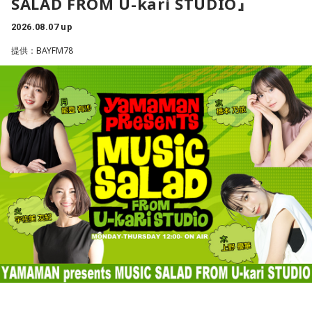
SALAD FROM U-kari STUDIO』
ルが建っているんだ！？
で起きた出来事を送ってもらう番組です。1995年の放送開始
水谷
「素晴らしい」
僚経験者の一人は「アメリカが消費税の減税や歳出増にどれ
から20年以上続く長寿番組でもあります。下は小学生から上
ほど注文をつけるのか見極める必要がある」このように強調
2026.08.07 up
は70代まで老若男女からハガキが届きますが、中でも、小学
一蔵
「この子のおかげで町内会行事のチラシ1枚、ビラ1枚、
したといいます。消費税減税が日米関係の新たな火種に浮上
提供：BAYFM78
三輪田：元々は広大な敷地なんです。
生の文章のレベルの高さには感動します。いずれの文章も大
変わると思うのよ」
という。アメリカの政府高官が言ったということなんです
分弁を交えたコミカルなもので、コピーライターの吉田寛さ
が、これ、会田さんはどう捉えていらっしゃいますか？」
寺内：今も神社さんが所有している土地ってことですよね……
ん（通称「カンちゃん」）の、ほのぼのとしたハガキの読み
水谷
「そうですね。デザインとかも、ちょっと若々しくなっ
不動産が！
方にも注目です。
たりとかね」
会田「ベッセント財務長官のインタビューと、この誰だかよ
くわからない匿名の政府高官の発言が混ぜこぜになって、さ
三輪田：都内の神社さんでは特にそういったことが多いと思
ちなみに、レギュラー番組ではありませんが、OBSラジオで
一蔵
「そう。「これAIだ」とかさ。（笑） 他に色々苦労し
もベッセント財務長官が日本の消費減税に反対したかのよう
います。
は1月2日に「大分方言丸出し弁論大会」の模様が35分番組と
ている町内会もたくさんあると思うんですが、こういう町内
な印象を与える記事が掲載されて、今、大きな問題となって
して放送されました。既に32回も開催されているこの大会。
会もあるんだよと。若い子がやったって、やる気さえあれば
います。この誰かよくわからないアメリカの政府高官ですと
小林：あとエレベーターはびっくりした。
文字通り、大分弁丸出しですが、大分以外の地方出身者にと
いいんだって。周りが盛り立てていけば誰でもなれるし、近
か、匿名の閣僚経験者の発言というのは、それほど重要では
っても「あるある」の連続です。会場は笑いの渦に包まれて
所の人と集まってお話しするっていうのもいいことだと思い
ないということです。重要であれば、しっかり名前を出して
寺内：こちらの社務所が3階建てだったもんね。
いました！
ます。町内会文化はなくなってほしくないんで、なんだった
発言してくるはずですから、まったく問題にはならないと思
ら、こういう町内会にはワタシ、ノーギャラで落語やりに行
小林：神社でエレベーター乗ったのは初めてじゃない？
います」
この番組をラジコで聴く
きますから」
寺島「ベッセント財務長官はどういったかと言いますと、こ