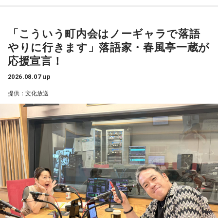
ヨンサンゼロ）」
は、清水ミチコによる“昭和アイドルモノマネ”でクイズを出題
青木理
「そもそも高市首相は、選挙のときに突然『消費税の
三輪田：芝大神宮の御祭神は伊勢神宮と同じ、天照大御神
し、正解者の中から毎日3名に、 8月24日（月）ゲストの井戸
減税は私の悲願だ』とおっしゃられましたけど、いつ悲願に
様、豊受大神様の主祭神をお祀りしているので、「関東のお
2017年1月3日（火）にスタートしたばかりの番組です。「あ
田潤にちなんだ“ハンバーグ”をプレゼント。遊び心あふれる企
「こういう町内会はノーギャラで落語
なったのかもよくわかない」
伊勢さま」と呼ばれています。昔は関東の方たちが伊勢神宮
いみょん」は、兵庫県西宮市出身のシンガーソングライタ
画でリスナーも一緒に楽しめる内容となっている。そして、
やりに行きます」落語家・春風亭一蔵が
金子勝
「だって昔のブログでは、消費税の減税を批判してた
にお参りに行こうとしても、なかなか行くことができなかっ
ー。リアルに起きた出来事をモチーフにした曲「生きていた
スペシャルウィーク（8月24日～28日）は、毎日5名にシャイ
応援宣言！
んですから」
たので、皆さま、こちらにお参りされていました。
んだよな」が話題で、「どうせ死ぬなら」「◯◯ちゃん」な
ンマスカットをプレゼント。真夏にぴったりなみずみずしさ
2026.08.07 up
ど、聴き応えのある曲ばかりです。音楽活動を始めたのが18
で、思わず「甘～い！」と声に出してしまうこと、間違いな
1989年の導入以来、消費税の減税は初めてのこと。年約は5
歳の夏頃で、Kiss FM KOBEのイベントに出演してインタビュ
提供：文化放送
しだ。
兆円の減収となるものの、代替財源は示されていない。
寺内：ここになら、伊勢に行くよりも、手軽に来られますも
ーを受けたこともあるそうです。念願のレギュラー番組を地
財政が悪化し、円売りや国債売りを招く懸念もあるが……
んね。
スペシャルウィーク前週からスペシャルウィークまで、笑い
元でスタートできた喜びについても語っていました。なんと
が詰まった2週間。この夏をより“旨く”、そして“サンキュ
11人家族だそうで、初回の放送では、お年玉を用意すること
金子
「いかにも皇室典範をはじめとして、どんどん支持率が
小林：面白い名前のお祭りがあると聞いたのですが？
ー！”な時間を届ける『ラジオビバリー昼ズ』は平日11時30分
の楽しみと苦労について関西弁で話していて、少し過激な歌
下がり始めたので、またアベノミクスでバラマキをして甘い
から生放送。
詞とトークのギャップがたまりません！
汁をすすってもらって支持率を回復したいって発想しかな
三輪田：「だらだら祭り」ですね。日本一期間が長いお祭り
い。なんでそんなことになるのか。もっと言うと、高市さん
なんです。
を選んだ有権者の責任が問われる」
■放送局：Kiss FM KOBE
寺内：長くやるから、「だらだら」なんですか？
■番組名：『Kiss Music Presenter』内