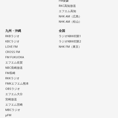
FM愛媛
寺内：チャンスセンターね（笑）。
RKC高知放送
エフエム高知
NHK AM（広島）
#アンナミラクル でつぶやく
小林：他に芝大神宮さんの見どころはありますか？
NHK AM（松山）
九州・沖縄
全国
三輪田：「衣服を増やす千木筥(ちぎばこ)」というものがある
RKBラジオ
ラジオNIKKEI第1
のですが、社殿の屋根のサイドに飛び出している部分を「千
KBCラジオ
ラジオNIKKEI第2
木」というんです。千木筥は当宮ならではのものなのです
LOVE FM
NHK FM（東京）
miracle!!
CROSS FM
が、千木の端材を使っているんです。
FM FUKUOKA
BAYFM 午前中のワイドプログラム。月～木朝9時から！
エフエム佐賀
毎日にシゲキとイロドリを！ANNAがキラキラの音楽と
NBC長崎放送
※社殿の屋根に造作された千木。
おしゃべりをお届けしています。
FM長崎
RKKラジオ
寺内：あの飾りみたいなやつですね。
FMKエフエム熊本
毎週月～木曜日9:00～11:59
OBSラジオ
三輪田：江戸時代、縁起物として江戸の商人が餅器(もちき)に
エフエム大分
DJ：ANNA
宮崎放送
餅を入れて運ぶ習わしがあったのですが、それが千木筥で、
mail:
anna@bayfm.co.jp
エフエム宮崎
千を着るという「ちぎ」になぞらえまして「衣服が1000着増
MBCラジオ
X:
＠BAYFM_miracle
／
#アンナミラクル
えます」という、女性にとって衣服が増えることは「幸せに
μFM