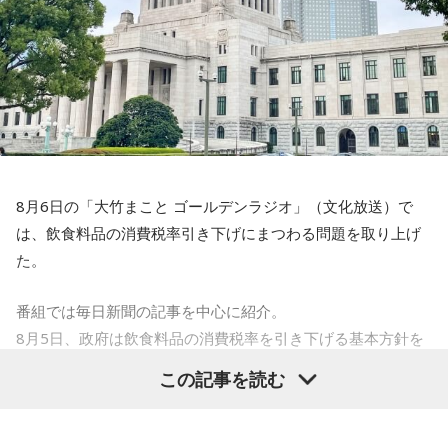
ズ』ならではの“昼の寄席”のようなひとときを届ける。
若宮テイ子＆下埜正太（月・火）、大西ユカリ＆小早川秀樹
われております。
（水・木）が担当しています。特にパンチの効いた歌唱でお
27日（木）は、清水ミチコとナイツのレギュラー3人で賑や
なじみの大西ユカリさんは、ナニワ色が強く、キャラクター
寺内：1000年以上、東京の地に根付いているんですね。
かに届ける。リスナーから募集したエピソードとリクエスト
も濃い目です。リスナーから「嬉しいことがあった」という
を紹介する「音楽道場破り」のテーマは「サンキューリクエ
小林：2005年はすごかったんじゃないですか？
メールが届くと、まるで自分のことのように大喜びして、腹
スト」。採用されたリスナーには“旨～い”ラーメン1ケースを
が立ったことに関するメールがあると、一緒になって怒って
プレゼントする。
三輪田：僕は、まだいなかったのですが、大々的にやったと
くれます（笑）。この「アネゴ感」がたまりません。メール
聞いております。
が紹介されると番組オリジナルの「スケキヨカード」がプレ
8月6日の「大竹まこと ゴールデンラジオ」（文化放送）で
最終日28日（金）は、「M-1グランプリ2022」王者ウエスト
ゼントされることあるほか、木曜の人気企画「きょういちリ
は、飲食料品の消費税率引き下げにまつわる問題を取り上げ
ランドがおよそ2年ぶりに『ビバリー昼ズ』に登場。毒舌漫才
小林：そりゃそうですよね！ こちらにはいつ頃、移ったん
クエスト」では、抽選で「ユカリちゃんセット」がプレゼン
た。
と軽快なトークでお馴染みのウエストランドだが、副鼻腔炎
ですか？
トされます。ぜひメールで参加してみてください。
と扁桃腺の同時手術から復帰したばかりの井口のエピソード
番組では毎日新聞の記事を中心に紹介。
三輪田：江戸時代に徳川家康公が増上寺を、この芝の地に持
トークにも期待が高まる。ウエストランドと高田文夫、今回
この番組をラジコで聴く
8月5日、政府は飲食料品の消費税率を引き下げる基本方針を
ってきた際に移動せざるを得なくなってしまったと聞いてい
はどんな掛け合いが飛び出すのか、注目だ。
閣議決定した。
ます。方角的にも良くなかったとも聞きますが。
この記事を読む
これは2027年4月から2年限定となるが、現行の8％（軽減税
さらに、番組ではスペシャルウィークの前週から豪華プレゼ
率）から1％に引き下げるというもの。
Kiss FM KOBE「あいみょんのPM4:30（ピーエム
寺内：押し出された形で芝の地に来たんですね。
ントも実施。スペシャルウィーク前週（8月17日～21日）