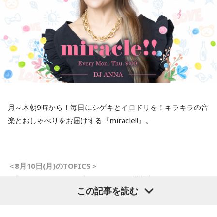
寺内：すごいな！
三輪田：今年で言うと、12月に頒布して、1週間くらいで終
わってしまい、新年に頒布しても10日間で終了してしまいま
した。
寺内：お祭りより早く終わるんだ（笑）。
月～木朝9時から！毎日にシゲキとイロドリを！キラキラの音
楽とおしゃべりをお届けする『miracle!!』。
三輪田：お祭りはだらだら長く続いているんですけどね(笑)。
やはり、縫製上すぐ作れるわけではないので、3月に再頒布さ
せていただいたんですけれど、今年は女性の方が、アイドル
のコンサートとか――。
＜8月10日(月)のTOPICS＞
■「ミラクルサマーリゾート2026」を開催中！
小林：うわ、そういうことか！
この記事を読む
8月10日（月）のテーマは「夏はサンダルっしょ！」 あなた
のサンダル事情をリサーチします。
寺内：そっちね！