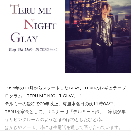
1.京都　10-FEET　/　第ゼロ感
ちゃうこともありますね。
2.島根　竹内まりや　/　元気を出して
3.長崎　MISIA　/　アイノカタチ feat. HIDE（GReeeeN）
三輪田：ただ、人気すぎて、今は頒布が休止中なんです。
4.石川　井上あずみ　/　さんぽ
5.青森　吉幾三　/　俺ら東京さ行ぐだ
小林：『もっちゅりん』ってことですね。
水曜の放送を聴く
三輪田：『もっちゅりん』になりますね（笑）。
寺内：『もっちゅりん』の方が後だから、『もっちゅりん』
が強運御守くらい売れてんだよ。
8月13日（木）：上野優華
サラドレ甲子園
1996年の10月からスタートしたGLAY、TERUのレギュラープ
三輪田：その年の幸運色を、男性の幸運色3色、女性の幸運色
ログラム『TERU ME NIGHT GLAY』！
3色を用いるので、毎年、お色が変わるんです。
テルミーの愛称で20年以上、毎週水曜日の夜11時OA中。
YAMAMAN presents MUSIC SALAD FROM U-kari STUDIO
TERUを家長として、リスナーは「テルミーっ娘」、家族が集
1.新潟　Creepy Nuts  /  Bling-Bang-Bang-Born
うリビングルームのようなほのぼのとしたひと時…
※令和9年の強運御守。次の頒布は12月を予定。令和8年強運御守は頒布終了しております。
2.大分　globe /  Feel Like dance
はがきやメール、時には生電話を通して語り合っています。
3.香川　マキシマム ザ ホルモン　/　恋のメガラバ