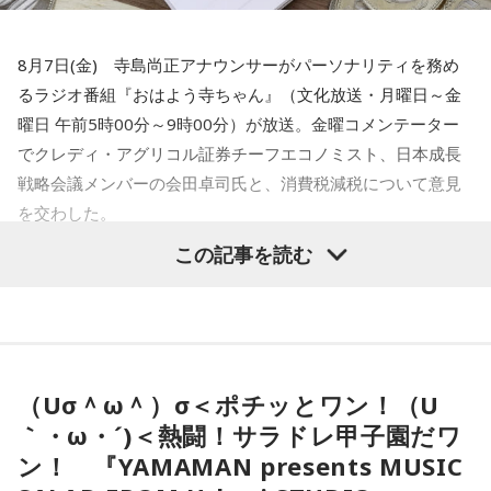
が流行ったけども、なかなか行けなかったので、東日本の
30分～23時）、『佐田玲子の夢はまだ平気ですか』（東海ラ
方々は芝大神宮にお参り来るのですが、16日だけだと行けな
ジオ 木曜19時40分～50分）、『佐田玲子～music essay～い
水谷
「いや～、若い人がやるっていうのはいいことですよ」
8月7日(金) 寺島尚正アナウンサーがパーソナリティを務め
いことが多かったんです。「ちょっと伸ばしてくれ」という
つだって、どこだって…WITH YOU』（FM愛媛 毎週月～金曜
るラジオ番組『おはよう寺ちゃん』（文化放送・月曜日～金
声を聞き、皆様を招き入れた結果、だんだんと伸びていって
22時55分～23時）、『佐田玲子のサウンド・ステージ』
一蔵
「だからね、この記事を読んだら「AIを駆使して盛り上
曜日 午前5時00分～9時00分）が放送。金曜コメンテーター
しまったんです。
（FM大分 木曜 21時～21時30分）も担当しています。こちら
げていく」とか」
でクレディ・アグリコル証券チーフエコノミスト、日本成長
の4本の番組では方言は出ませんが、トークは止まりません。
戦略会議メンバーの会田卓司氏と、消費税減税について意見
さすが、さだまさしさんの妹という感じです。ちなみに、さ
水谷
「おお～」
寺内：優しさのタイムラグがだらだら祭りの起源なんです
を交わした。
ださんの奥様と勘違いされることもあるそうです。
ね。つまり、それだけたくさんの方が関東各地から来ていた
一蔵
「これね、楽しんでやってほしいなってものすごい思
この記事を読む
ってことなんですね。
寺島「高市政権が閣議決定した消費税の減税方針が、日米関
この番組をラジコで聴く
う」
係の新たな火種に浮上してきたという日経新聞の記事です。
小林：でも、ここってそこまで敷地があるかな？
アメリカの政府高官が円安や金利上昇の抑制に向けて減税に
水谷
「そうですね」
疑問を呈したからだとしています。アメリカの政府高官は、
OBSラジオ『夕方なしか！』（土曜 16時40分～17
三輪田：現在はビルに囲まれているんですけれども、実は境
日本の消費税減税に言及。「選択肢は2つ。減税策を実施する
一蔵
「で、新しい風を持ってきてもらって。大先輩とかもい
（Uσ＾ω＾）σ＜ポチッとワン！（U
時）
内にビルが建っているんです。
か、インフレ抑制策を実行するか。私なら後者を優先する」
ると思うんですけど、温かくこの子を迎えて、いい町内会に
｀・ω・´)＜熱闘！サラドレ甲子園だワ
と話したといいます。自民党内では、トランプ政権が積極財
していただければ」
ン！ 『YAMAMAN presents MUSIC
寺内：ビルの中に神社があるんじゃなくて、神社の境内にビ
「なしか」は大分弁で「なんで？」という意味で、日常生活
政の修正を求めるシナリオを警戒する声が上がりました。閣