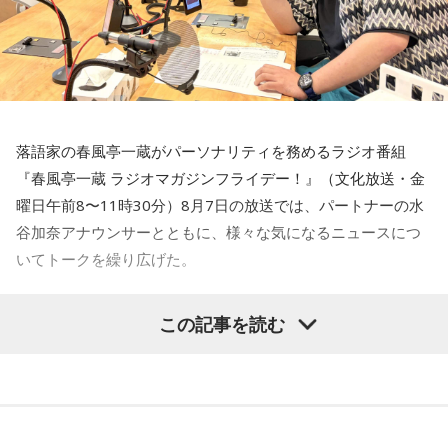
ニッポン放送「高田文夫のラジオビバリー昼ズ」
■放送日時：火曜 16時30分頃～45分頃
三輪田：例祭期間が9月の11日から21日までの11日間あるん
■放送日時：2026年8月24日（月）～28日（金）11時30分～
この番組をラジコで聴く
です。
13時
■出演者：
小林：最悪じゃないですか！ 働いている方には！
月曜 高田文夫・松本明子／ゲスト 井戸田潤
広島FM『あ～ちゃん ちゃあぽんの！“West Side
火曜 東貴博・黒沢かずこ（森三中）／ゲスト 尾形貴弘（パ
Story”』（金曜 21時30分～22時）
落語家の春風亭一蔵がパーソナリティを務めるラジオ番組
ンサー）
一同：（笑）。
『春風亭一蔵 ラジオマガジンフライデー！』（文化放送・金
水曜 春風亭昇太・乾貴美子／ゲスト 林家正蔵
曜日午前8〜11時30分）8月7日の放送では、パートナーの水
木曜 清水ミチコ・ナイツ
ラジオが大好きで、広島弁全開のPerfumeのあ～ちゃんと、
寺内：実際、神職の方は大変ですよね？
谷加奈アナウンサーとともに、様々な気になるニュースにつ
金曜 高田文夫・松村邦洋・磯山さやか／ゲスト ウエストラ
妹で9nineの西脇彩華の西脇姉妹が、姉妹ならではのトークを
いてトークを繰り広げた。
ンド
展開します。まさに西脇家の家族の会話を聴いているよう
三輪田：私、こちらで奉職させていただいて、初めてだらだ
■メールアドレス：
hills@1242.com
な、自由なトークです。先日の放送では、どうしてもぬいぐ
ら祭りを経験した時は、汗っかきなもんで、汗ダラダラにな
水谷
「一蔵さんが気になったニュースは何でしょうか？」
この記事を読む
■ハッシュタグ：#ビバリー昼ズ
るみが捨てられないという妹のちゃあぽんに対して、あーち
りましたね。
■番組HP：
http://www.1242.com/takada/
ゃんが“姉”として普通にダメ出しをする場面も（笑）。今後
一蔵
「いい記事だなと思ったのは共同通信の記事で『町内会
は、西脇家と仲が良い人をゲストに呼んでトークをする企画
長は17歳、広がる輪 名古屋、なり手不足救う』という」
寺内：汗ダラダラ祭りってことですか？
も考えているそうです。昨年末には、地元の広島で初の公開
収録が行われ、広島FM『大窪シゲキの９ジラジ』のDJの大窪
水谷
「どういうことですか、これ？」