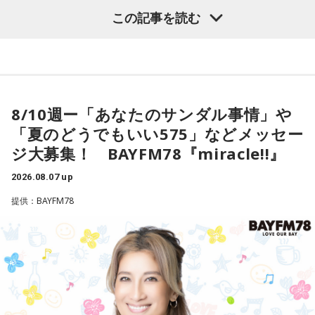
寺内：またそそることやっているじゃないですか！
その週にあった事、その日の気付き、明日の予定、未来への
4.北海道　松山千春 /　大空と大地の中で
この記事を読む
思い。どんな話も一緒に語り合うプログラムです。
5.東京　Mrs. GREEN APPLE　/　僕のこと
三輪田：いやいや（笑）。
あなたも是非、テルミーっ娘として参加してみませんか？
小林：毎年お色が変わるなんて、欲しくなるって。そりゃ並
木曜の放送を聴く
ぶよ！
＜8月12日（水）の放送＞
8/10週ー「あなたのサンダル事情」や
10年前の約束を無事回収！
寺内：頒布開始日は決まっているんですか？
「夏のどうでもいい575」などメッセー
ヴェネチアLIVEを締めくくる幕張2DAYSに感謝！！
ジ大募集！ BAYFM78『miracle!!』
新たな夢は生まれたのか？
三輪田：正確には決まっていないですが、その年の幸運色を
2026.08.07 up
用いますので、新年から頒布するのが通常なのですが、先駆
けとして12月に1度頒布しまして、次また新年に頒布してい
提供：BAYFM78
最新の放送を聴く
ます。どうしても頒布開始日に人が集まってしまい、近隣の
方のご迷惑もございますので。
寺内：どれくらいで頒布終了になるんですか？
三輪田：1週間でなくなってしまったりしますね。