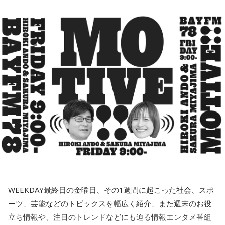
っしゃいますよ。
会田「決して利上げをどんどんやれと言ってるのではないわ
けです。ベッセント財務長官のインタビューの趣旨として
YAMAMAN presents MUSIC SALAD FROM U-kari STUDIO
寺内：あの……ジンジャー神社ってことですね。
ときどき方言が出る番組…
は、高市政権の経済政策を支持します、と。投資を拡大する
という政策を支持しますというのが総論なわけです。となれ
1.宮城　稲垣潤一　/　夏のクラクション
小林：お前さ、ボソって言うんじゃなくて、自信持って言え
さらに、方言丸出し…ではありませんが、時々方言が出る番組
2.福岡　氷川きよし　/　限界突破×サバイバー
ば、その高市政権の経済政策を推進するように、日銀も適切
よ！
もあります。北海道出身の若手演歌歌手、杜このみさんは
3.静岡　久保田利伸 with ナオミ・キャンベル　/　LA・LA・LA
な金融政策をやってくださいと言ってるわけですから、ベッ
4.栃木　斉藤和義　/　ずっと好きだった
『
走れ 歌謡曲
』（文化放送ほかネット 27時～29時 杜さん
セントさんの発言というのは、日本の政府の日銀に対する発
5.千葉　奥華子　/　ガーネット
は水曜深夜担当）で、イントネーションに北海道の訛りが現
言と同じなわけです。強い経済成長と物価の安定の両立を目
寺内：ジンジャー神社ってことになるんですかね？
れるため、聴いているとほっこりします。
指して適切に金融政策をやってください、政府の日本経済再
三輪田：そういうことでございますね（笑）。
興の経済政策の推進に一体となって取り組んでくださいとい
月曜の放送を聴く
シンガーソングライターの藤原さくらさんの番組『
モーモー
う同じ意味ですので、どんどん利上げしろというわけではな
タウンレディオ
』（bayfm 木曜 24時～24時27分）、
いですね」
『
MUSIC FREAKS
』（FM802 日曜 22時～24時 隔週で出
小林：三輪田さんが言ったみたいにするなよ！
演）では、ときどき藤原さんの福岡弁が飛び出します。特に
WEEKDAY最終日の金曜日、その1週間に起こった社会、スポ
8月11日（火）：宇佐美友紀
サラドレ甲子園
おすすめの曲や漫画、アニメを紹介する時は思わず福岡弁に
三輪田：（笑）。
ーツ、芸能などのトピックスを幅広く紹介、また週末のお役
なります。
立ち情報や、注目のトレンドなどにも迫る情報エンタメ番組
寺内：汗ダラダラから、なんかそういう流れにされてる気が