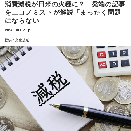
消費減税が日米の火種に？ 発端の記事
ランパンプス：『なんだよ！』
シゲキさんと大盛り上がりでした！
をエコノミストが解説「まったく問題
一蔵
「名古屋市内の南区のある町内会が、高齢化と皆さんお
にならない」
この番組をラジコで聴く
忙しいということで会長がなかなか決まんなかったと。で、
寺内：やられた！ テンプレート踏んじゃったよ。
この17歳の娘さんのお父様の方に町内会長の打診があった
2026.08.07 up
と。しかし53歳のお父様は、どうしても仕事との両立ができ
提供：文化放送
小林：背中つけさせていただいていいですか？ こっちもダ
ないということで、困ったなあっていう会議中に17歳の娘さ
NBC長崎放送『佐田玲子のレイコランドカフェ』
ラダラしちゃおう。
んが「私がやろうか」と」
（月曜 21時20分～50分）
三輪田：だらだら祭りは、漢字で書くと「太い・良い」と書
水谷
「素晴らしい！」
さだまさしさんの妹で、シンガーソングライターの佐田玲子
いて「太良太良(だらだら)」という字なので、太く長く良いこ
さんの番組です。昨年の10月で放送開始19年めに突入し、
とが続きますように、と皆様の願いを込めたお祭りとなって
一蔵
「これは素晴らしいでしょう。我が地元の練馬区田柄は
940回を放送しています。佐田さんが長崎出身ということも
おります。
結構大きな町内会があって、まあ町内会長は不足してないで
あり、長崎弁丸出しで喋っています。
すけど、やっぱ町内会に入ること自体が都内の方は少ない。
寺内：縁起がいい！
で、どんどん小さくなっていく。小さくなっていくと、どう
実は、佐田さんはラジオのレギュラーを5本も持っている「ラ
なるかっていうと、当たり前にやっていた盆踊りや、お祭り
三輪田：そもそも、例祭日の9月16日に例祭を執り行ってい
ジオの女王」であり、『レイコランドカフェ』のほかにも
がなくなっていくわけです。それを町内会の方々が寄付とか
たのですが、先ほど、お話ししたように、当時、お伊勢参り
『佐田玲子のひとりじゃないよ』（CRT栃木放送 月曜 22時
集めてやってるわけじゃないですか」