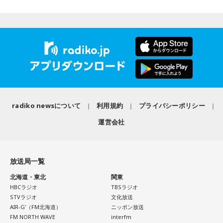
＜メール＞
anna@bayfm.co.jp
＜番組X＞ #アンナミラクル
■9時40分頃から「ハッシュタグ ミラクルワード」
三輪田：強運御守を持って、絵馬も書いてお願いしたらライ
ネットに飛び交う、さまざまなトレンドワードの中から、
ブの良い席が当たったと、どなたかがSNSで言ったら、バズ
ミラクル独自のアングルで、気になる“コトバ”をキャッチアッ
ってしまって、女性の幸運色を用いたお守りはその日に無く
プ！
なってしまいました。
■10時20分頃からは「ヤマサ・デイリーティップス」。
クリエイターの無水カレーニキさんからは美味しいお話も！
寺内：1日で！？ それって年間を通して幾度か頒布するんで
radiko newsについて
利用規約
プライバシーポリシー
■11時になったら曜日がわりのコーナー「ミラクルチョイ
すか？
ス」
運営会社
毎週月曜日は「みんな ほめデミー賞」をお届けします。
三輪田：元々は年間通して頒布していたんですけれども、あ
あなたが褒めたい人、褒めて欲しいことを大募集！
まりにも人気になりすぎて縫製が追いつかなくなってしまっ
放送局一覧
たので、春にはもうないと思ってもらった方がよいかと。
北海道・東北
関東
HBCラジオ
TBSラジオ
小林：この記事の出る8月には絶対残ってないですよね？
＜8月11日(火)のTOPICS＞
STVラジオ
文化放送
AIR-G'（FM北海道）
ニッポン放送
ミラクルリゾート2026開催中！
三輪田：基本的には。なので、1月に来られるのがベストだと
FM NORTH WAVE
interfm
リサーチテーマは 「大声で叫びたいことは？」