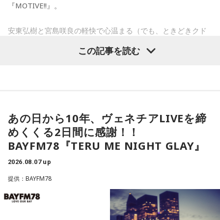
YAMAMAN presents MUSIC SALAD FROM U-kari STUDIO
『MOTIVE!!』。
して(笑)。
1.鹿児島　中島美嘉　/　STARS
安東弘樹と宮島咲良の軽快で心温まる（でも、ときどきクド
方言を聞くとなぜか癒されます。みなさんも聴いてみてくだ
小林：思うつぼだな。
2.鳥取　Official髭男dism　/　Pretender
い、、！）トークを交えながら、リスナーの皆さんに考え
さい。
この記事を読む
3.熊本　WANIMA　/　ともに
る・行動する“キッカケ”をお届けします！
4.群馬　氷室京介　/　SUMMER GAME
5.神奈川　いきものがかり　/　じょいふる　
三輪田：(笑)。
この記事を書いた人
＜8月14日（金）のTOPICS＞
小林：大きな勝負に挑む参拝者が訪れるということですが？
火曜の放送を聴く
デビューシングル「mosi mosi?」がTiktokを中心に大ブレイ
あの日から10年、ヴェネチアLIVEを締
ク！
三輪田：当宮の授与品の中に、人気のお守りの「強運(ごうう
やきそばかおる
めくくる2日間に感謝！！
現在18歳の次世代アーティスト・楽音さんが登場！
ん)御守」というものがあります。強い運と書いて「ごうう
子どもの頃からのラジオっ子。
BAYFM78『TERU ME NIGHT GLAY』
活動のルーツや、楽曲制作についてお話伺います。
ん」と読むのですが、強（きょう）だとおみくじ等の凶に導
「ケトル」「BRUTUS」等ラジオ特集を担当。
安東さんとの意外な関係性にも注目！
2026.08.07 up
かれてしまう、その為強（きょう）より強い強（ごう）と呼
8月12日（水）：橋本乃依
サラドレ甲子園
ライター・構成作家・動物園愛好家。好きな食べ物は、焼き
んでいる。という意味でこの「強」の字になっているんで
提供：BAYFM78
そば。
す。
ツイッター @yakisoba_kaoru
YAMAMAN presents MUSIC SALAD FROM U-kari STUDIO
最新の放送を聴く
寺内：確かに「きょううん」と言われたら「凶運」に聞こえ