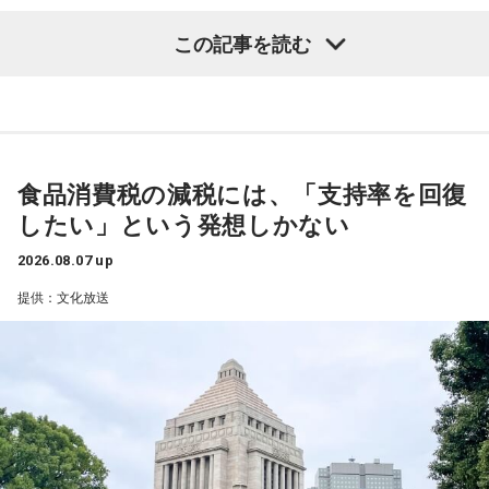
寺内：その時代は、まだ東京でもないから栄えてはいないで
した。話の膨らませ方からして、名人芸です。上沼さんは放
すよね。そんな時からずっとあるんだ。
この記事を読む
送で「例えば［CMまで4分ある］と言われたら、その4分で何
8月24日（月）はTV番組でのウォーキングロケを観た高田文
を話すかという引き出しをたくさん持っています」とおっし
夫の熱烈なオファーでついに井戸田潤が月曜日の『ビバリー
三輪田：もともとは、今で申しますと東京タワーの麓の辺
ゃっていたことがあります。
昼ズ』に初登場。井戸田と高田の丁々発止のトークは必聴、
り、飯倉山という場所にございまして、今は芝大神宮と申し
さらに“ハンバーグ師匠”も登場するかも注目だ。
ますけれど、当時は、飯倉神明宮と呼ばれていました。「飯
個人的には、上沼さんのお姉さんの芦川百々子さんがゲスト
倉」の由来は、お伊勢さんに神饌、つまり、神様に捧げる、
食品消費税の減税には、「支持率を回復
で登場した時に、いかに芦川さんが普段、お金を節約してい
25日（火）は、「サンキュー！」の決めフレーズと全力キャ
お野菜や、お米等を備蓄する蔵、「飯の蔵」と書いて「飯
したい」という発想しかない
るかを、上沼さんが楽しく暴露するところが笑えておすすめ
ラでおなじみのパンサー尾形貴弘がメジャー1stデジタルシン
倉」なんです。
です。
グル「サンキューロック!!」を引っ提げて登場。数々のバラエ
2026.08.07 up
ティ番組で存在感を発揮してきたエネルギッシュな魅力で、
提供：文化放送
この番組をラジコで聴く
スタジオを明るく盛り上げる。
寺内：ライフラインだ！
26日（水）は、今年6月に落語協会会長に就任した林家正蔵
三輪田：そうですね。お伊勢さんに神饌を持っていくため
が登場し、落語芸術協会会長の春風亭昇太との会長対談が実
FM OSAKA『GOOD MORNING OSAKA』（月曜
の、関東、東北で採れたものを備蓄していました。各地にあ
現する。落語界を牽引する2人が落語への想いや未来を語り合
～木曜 7時30分～10時55分）
ったと思うのですが、芝大神宮の元となった飯倉神明宮の辺
う。林家正蔵の軽妙な語り口と確かな話芸で、 『ビバリー昼
りにもあり、天皇様より勅命を授かりまして創建されたと云