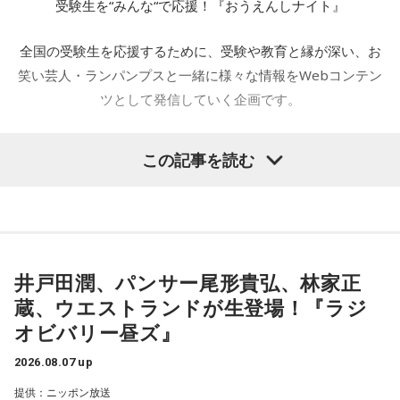
受験生を“みんな“で応援！『おうえんしナイト』
この番組をラジコで聴く
全国の受験生を応援するために、受験や教育と縁が深い、お
笑い芸人・ランパンプスと一緒に様々な情報をWebコンテン
ツとして発信していく企画です。
CRT栃木放送『ど～も、嶋均三です』（木曜 9時～
12時30分）
この記事を読む
全国の受験生を応援する『おうえんしナイト』、今回は東京
嶋均三さんは、栃木を代表する方言作家で、終始、栃木のな
都港区にある芝大神宮にやってきました。オフィス街に佇む
まりを交えて進行していきます。聴きどころは、嶋さんの思
芝大神宮にてランパンプスが合格祈願してまいります。
い出をモチーフにしたお話を栃木の方言で紹介する「しまき
ん伝」、週ごとに違うテーマで遊ぶ、「おあそびのコーナ
ー」などなど…。新春の放送では、嶋さんが鳥にちなんだダジ
井戸田潤、パンサー尾形貴弘、林家正
――本日は権禰宜の三輪田竜生さんに来ていただきました。
ャレを大量に交えたダジャレ文を紹介していました。なんと
蔵、ウエストランドが生登場！『ラジ
も温かい気持ちになれる3時間半の放送です。
オビバリー昼ズ』
小林：ランパンプスと申します。よろしくお願いいたしま
2026.08.07 up
この番組をラジコで聴く
す。
提供：ニッポン放送