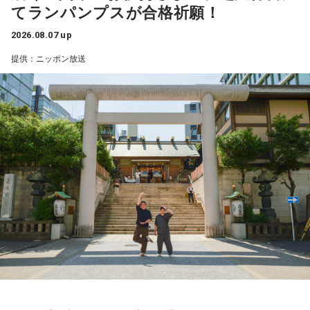
てランパンプスが合格祈願！
「ホイドーズ」は、篠笛・祭太鼓のリズム・三味線風ギター
2026.08.07 up
等、祭囃子の要素を取り入れつつ、独自の｢津軽衆ロック」で
提供：ニッポン放送
有名です。男性陣の中で、一番訛っています、実は「みそラ
ーメンくろいし鉄満堂」の店主でもあります。120分の間に
フリートークあり、ネタコーナーあり、クイズコーナーあ
り。（企画は週によって若干異なります）特に青森弁のフリ
ートークは、青森出身者ではなくても、ほっこりします。昨
年の春には『爆笑問題の日曜サンデー』（TBSラジオ）でも
紹介されたことがあり、好評でした。
ちなみに「あどばるーん」は青森放送の「チャリティーミュ
ージックソン」のメインパーソナリティーを務めて、早朝4時
30分から、青森港フェリーターミナルの前の駐車場でお笑い
チャリティーライブを開催しました。会場の気温は氷点下5度
だったにも関わらず、50人弱が集まったそうです！