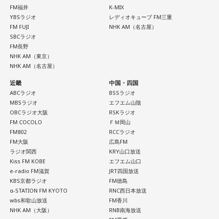
いたとのことです。
FM福井
K-MIX
●今日のへぇ 10時〜
YBSラジオ
レディオキューブ FM三重
世界の夜の過ごし方に関するへぇをご紹介！
FM FUJI
NHK AM（名古屋）
●「 こぶくろさん 」 11時〜
SBCラジオ
小林：また流行っちゃうからやめてくださいよ（笑）。
FM長野
スーパーやコンビニで百花繚乱の個包装、小袋入りのグルメ
NHK AM（東京）
をセレクション！
寺内：当時の「富くじ」についても聞いていいですか？ 神
NHK AM（名古屋）
社がくじを売って景品をあげていたんですか？
近畿
中国・四国
ABCラジオ
BSSラジオ
三輪田：いろんな方の安寧を願って、くじを引いてもらっ
MBSラジオ
エフエム山陰
＜8月13日(木)のTOPICS＞
OBCラジオ大阪
RSKラジオ
て、それに通ずる授与品、縁起物を皆様に喜んでいただく、
リサーチテーマは「夏のどうでもいい575」
FM COCOLO
ＦＭ岡山
といった形で行っていたと聞いております。
FM802
RCCラジオ
今年の夏について、575にしたためてみませんか？
FM大阪
広島FM
どうでもいいことでオーケー！
ラジオ関西
KRY山口放送
寺内：それが宝くじのルーツになったんだ。さらに、強運御
Kiss FM KOBE
エフエム山口
メールは
anna@bayfm.co.jp
でお待ちしています。
守まであったらそれは人気になるわ。
e-radio FM滋賀
JRT四国放送
9時台はトレンド独自解説「ミラクルワード」
KBS京都ラジオ
FM徳島
10時台は旬な食材を紹介する「ヤマサデイリーティップス」
α-STATION FM KYOTO
RNC西日本放送
小林：ここで強運御守を買って、その年の色の何かを身につ
wbs和歌山放送
FM香川
お宅のにゃんこが登場する「11時のにゃんこ」もお楽しみ
けて、銀座のよく出る場所みたいなとこ行ってね。
NHK AM（大阪）
RNB南海放送
に！