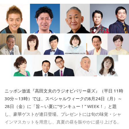
三輪田：三輪田です。よろしくお願いします。
ABCラジオ『上沼恵美子 こころ晴天』（月曜 12時
小林：早速ですが、芝大神宮様のご由緒、創建の歴史を教え
～14時55分）
ていただけますか？
放送開始20年を超える人気番組です。上沼さんのほかに、キ
三輪田：寛弘2年、西暦で申しますと1005年まで遡ります。
ングコングの梶原雄太さん、シャンプーハットのてつじさん
（隔週交代）、さらに、北村真平アナウンサーのトリオで放
寺内：1005年！？ 飛んだなぁ（笑）。
送されています。
小林：普通、飛ぶの1個しかないよね？
この番組のすごいところは、ニュース、天気予報、交通情報
ほか、一部のコーナーを除いて全てフリートークだというこ
寺内：10万飛んで8000円とかね(笑)。
ニッポン放送『高田文夫のラジオビバリー昼ズ』（平日 11時
とです。3時間弱の番組ですが、曲はほとんどかからず、あく
30分～13時）では、スペシャルウィークの8月24日（月）～
までもフリートークがメインです。旦那や姑、社会への不満
28日（金）に「旨～い夏に”サンキュー！” WEEK！」と題
三輪田：平安時代の後期、一条天皇の御代に創建された神社
などなど、とにかく話が尽きません。以前、「あらびきウイ
し、豪華ゲストが連日登場。プレゼントには旬の味覚・シャ
でございます。
ンナーはどのようにして食べると一番美味しいか」というこ
インマスカットを用意し、真夏の昼を賑やかに盛り上げる。
とについてだけで、30分もトークを繰り広げたこともありま