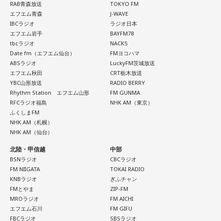
思います。
RAB青森放送
TOKYO FM
うれしい、かなしい、怒ってるーーー！
エフエム青森
J-WAVE
IBCラジオ
ラジオ日本
夏の言いたい放題を大募集！
小林：皆さん！ 半年待て！
エフエム岩手
BAYFM78
平井大が語る美味しい話も。
tbcラジオ
NACK5
Date fm（エフエム仙台）
FMヨコハマ
寺内：神職さんはこっそり6種類全部持ってるとかないですか
ABSラジオ
LuckyFM茨城放送
（笑）？
エフエム秋田
CRT栃木放送
YBC山形放送
RADIO BERRY
＜8月12日(水)のTOPICS＞
三輪田：いえいえ（笑）。授与品というものは、基本的に、1
Rhythm Station エフエム山形
FM GUNMA
キラキラな音楽とときめく話題でがんばるあなたにミラクル
RFCラジオ福島
NHK AM（東京）
年に1回、お返しいただいて、また新しいのを受けられるとい
チャージ！
ふくしまFM
う形ですので。
NHK AM（札幌）
■今回のTOPICS
NHK AM（仙台）
●リサーチテーマ ・・・「 真夏の夜のほにゃらら 」
小林：宝くじのルーツがこちらにあると聞いたのですが？
北陸・甲信越
中部
夏は夜！なにして「さらなり」ですか？あなたのサマーナイ
BSNラジオ
CBCラジオ
トフィーバー！サマーナイトカーニバル！
三輪田：昔の言い方をしますと「富くじ」と言いまして、芝
FM NIIGATA
TOKAI RADIO
サマーナイトスパーク！は、何ですかの3時間！
KNBラジオ
ぎふチャン
大神宮が発祥の地とされています。強運御守にも通じるもの
FMとやま
ZIP-FM
●＃ミラクルワード 9時45分凸凹
がございまして、当宮の宮司いわく、宝くじに当選された方
MROラジオ
FM AICHI
忙しいあなたに代わって今押さえたい、気になる「コトバ」
エフエム石川
FM GIFU
が強運御守と、その年の幸運色のネクタイを身に着けられて
をキャッチアップ！
FBCラジオ
SBSラジオ