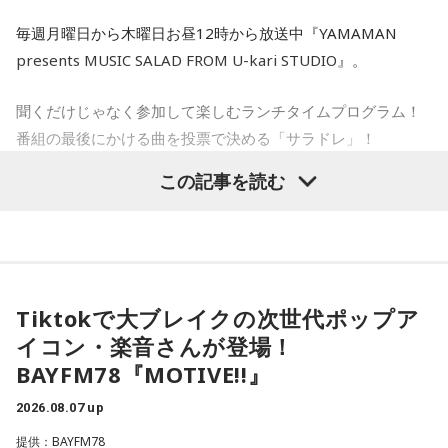
水谷
（笑）
寺内：初めてだよ！
れはNHKによるんですが…NHKの独占インタビューだったよ
毎週月曜日から木曜日お昼12時から放送中『YAMAMAN
うな感じです。日米の金利差が円安の要因だと指摘される
RBCiラジオ『多良川 おもしろ文化講座』（月曜～
一蔵
「もう言いましたよ。もうノーギャラでもいいぐらい。
presents MUSIC SALAD FROM U-kari STUDIO』。
小林：だらだら祭りはやっぱり賑やかですか？
中、日銀が次の会合で利上げに踏み切るべきかと問われたの
金曜 18時15分～20分）
もう盛り上げますよ、本当」
に対し、ベッセント財務長官は具体的な政策の方向性への言
聞くだけじゃなく参加して楽しむランチタイムプログラム！
三輪田：はい。この辺りは生姜の名産地だったので、お祭り
及は避けつつ、「植田総裁とは15年以上の知り合いで、絶大
以前、当コラムで『民謡で今日拝なびら』（RBCiラジオ 月曜
番組の最後にかける曲を投票で決める「サラドレ」！
の期間に生姜を出店で販売していただいておりました。生姜
な信頼を寄せている。日本経済にとって最善の措置を講じる
～金曜 16時～16時54分）を紹介しましたが、沖縄のラジオ
は邪気を払う効果がある縁起の良いものとされていて、今で
この記事を読む
と確信している」と述べたといいます。これまでベッセント
局は方言を聞くことができる番組が多数あります。その中で
各曜日、OA前日の12:50～、次回放送分のサラドレラインナ
もその頃の名残でお祭りの期間は生姜を境内で販売していま
長官は円安で日本国債が売られて長期金利が急激に上昇する
も『多良川 おもしろ文化講座』は『民謡で～』にも出演して
ップに投票頂けます！
す。コロナ禍以降、出店は出ていないですが、町会、氏子さ
ことがアメリカの長期金利などに及ぼす影響を警戒してきま
いる八木政男さんと琉球放送の新人アナウンサー、仲村美涼
ひとことメッセージとラジオネームをどんどん紹介していく
んたちと連携して町会や神社のお神輿が出ています。
した。で、「重要なことは、長年にわたって日本国債が世界
さんの、年の差63歳のコンビが、沖縄の言葉について分かり
「ひとことメッセージタイム」も！
の金利の基準となってきたことであり、その機能が失われつ
やすく紹介します。ちなみに、ある日の放送ではムーチー
※受付は該当放送終了前に締め切ります。
Tiktokで大ブレイクの次世代ポップア
つあるというような認識が広まれば、市場にとって好ましく
（餅、鬼餅）について紹介していました、沖縄では、天井か
寺内：オフィス街のイメージだけど、住まわれている方もい
イコン・楽音さんが登場！
ない混乱を招くことになる」と語り、その上で「日米の当局
ら餅をつるして、年齢の数だけ餅を食べる習慣があるそうで
るんですね。
「サラドレ」投票はこちら
は、日本国債が非常に安全で健全な資産であるという見解で
BAYFM78『MOTIVE!!』
す。
完全に一致している」と強調しました。これとごっちゃにな
三輪田：マンションの方もいらっしゃいますが、一軒家で昔
2026.08.07 up
この番組をラジコで聴く
ってるということなんですかね？」
からこの芝の地域に住まわれていた方が今でもたくさんいら
8月10日（月）：能登有沙 サラドレ甲子園
提供：BAYFM78