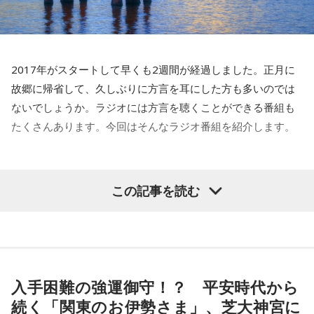
2017年がスタートして早くも2週間が経過しました。正月に
故郷に帰省して、久しぶりに方言を耳にした方も多いのでは
ないでしょうか。ラジオには方言を聴くことができる番組も
たくさんあります。今回はそんなラジオ番組を紹介します。
RAB青森放送『土曜はDON』（ 土曜 20時～22
この記事を読む
時）
青森県黒石市出身で、ロックバンド「ホイドーズ」のリーダ
ー、鉄マンと、青森在住のお笑い芸人で、八戸方面の方言
（南部弁）を全面に出したしゃべくり漫才で人気の「あどば
入手困難の強運御守！？ 平安時代から
るーん」、さらに、弘前市出身の猪股南アナウンサーに夜の
続く「関東のお伊勢さま」、芝大神宮に
生ワイド番組です。