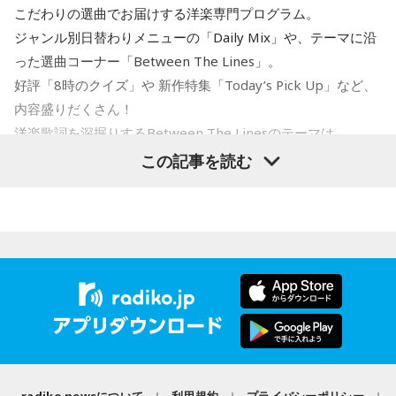
こだわりの選曲でお届けする洋楽専門プログラム。
＜8月12日(水)のTOPICS＞
ジャンル別日替わりメニューの「Daily Mix」や、テーマに沿
キラキラな音楽とときめく話題でがんばるあなたにミラクル
った選曲コーナー「Between The Lines」。
チャージ！
好評「8時のクイズ」や 新作特集「Today’s Pick Up」など、
■今回のTOPICS
内容盛りだくさん！
●リサーチテーマ ・・・「 真夏の夜のほにゃらら 」
洋楽歌詞を深掘りするBetween The Linesのテーマは
夏は夜！なにして「さらなり」ですか？あなたのサマーナイ
「Driving」。
この記事を読む
トフィーバー！サマーナイトカーニバル！
サマーナイトスパーク！は、何ですかの3時間！
＜8月10日(月)のTOPICS＞
●＃ミラクルワード 9時45分凸凹
忙しいあなたに代わって今押さえたい、気になる「コトバ」
米音楽界を代表するマルチ・アーティスト、NE-YO。
をキャッチアップ！
R&Bとモダン・カントリーの融合にトライした新作
●今日のへぇ 10時〜
『HIGHWAY 79』を特集。
世界の夜の過ごし方に関するへぇをご紹介！
●「 こぶくろさん 」 11時〜
＜8月11日(火)のTOPICS＞
スーパーやコンビニで百花繚乱の個包装、小袋入りのグルメ
をセレクション！
radiko newsについて
利用規約
プライバシーポリシー