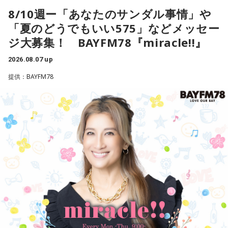
日本の消費税減税に言及。「選択肢は2つ。減税策を実施する
一蔵
「で、新しい風を持ってきてもらって。大先輩とかもい
8/10週ー「あなたのサンダル事情」や
か、インフレ抑制策を実行するか。私なら後者を優先する」
ると思うんですけど、温かくこの子を迎えて、いい町内会に
「夏のどうでもいい575」などメッセー
と話したといいます。自民党内では、トランプ政権が積極財
していただければ」
ジ大募集！ BAYFM78『miracle!!』
政の修正を求めるシナリオを警戒する声が上がりました。閣
水谷
「素晴らしい」
僚経験者の一人は「アメリカが消費税の減税や歳出増にどれ
2026.08.07 up
ほど注文をつけるのか見極める必要がある」このように強調
提供：BAYFM78
一蔵
「この子のおかげで町内会行事のチラシ1枚、ビラ1枚、
したといいます。消費税減税が日米関係の新たな火種に浮上
変わると思うのよ」
という。アメリカの政府高官が言ったということなんです
が、これ、会田さんはどう捉えていらっしゃいますか？」
水谷
「そうですね。デザインとかも、ちょっと若々しくなっ
たりとかね」
会田「ベッセント財務長官のインタビューと、この誰だかよ
くわからない匿名の政府高官の発言が混ぜこぜになって、さ
一蔵
「そう。「これAIだ」とかさ。（笑） 他に色々苦労し
もベッセント財務長官が日本の消費減税に反対したかのよう
ている町内会もたくさんあると思うんですが、こういう町内
な印象を与える記事が掲載されて、今、大きな問題となって
会もあるんだよと。若い子がやったって、やる気さえあれば
います。この誰かよくわからないアメリカの政府高官ですと
いいんだって。周りが盛り立てていけば誰でもなれるし、近
か、匿名の閣僚経験者の発言というのは、それほど重要では
所の人と集まってお話しするっていうのもいいことだと思い
ないということです。重要であれば、しっかり名前を出して