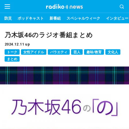
防災
ポッドキャスト
新番組
スペシャルウィーク
インタビュー
乃木坂46のラジオ番組まとめ
2024.12.11 up
トーク
女性アイドル
バラエティ
芸人
趣味/教育
文化人
まとめ