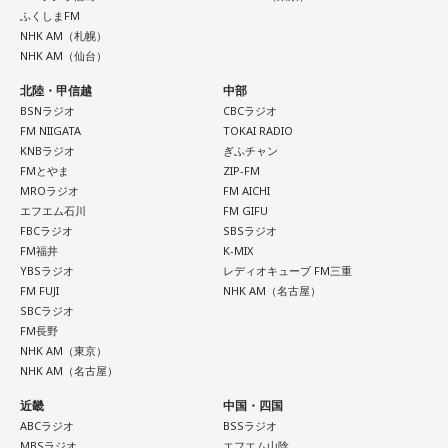
木曜はTokyo Day-3（8月16日（日））のラインナップに注
ふくしまFM
目！
NHK AM（札幌）
NHK AM（仙台）
miracle!!
BAYFM 午前中のワイドプログラム。月～木朝9時から！
北陸・甲信越
中部
毎日にシゲキとイロドリを！ANNAがキラキラの音楽と
BSNラジオ
CBCラジオ
FM NIIGATA
TOKAI RADIO
おしゃべりをお届けしています。
KNBラジオ
ぎふチャン
INTER X-PRESS
FMとやま
ZIP-FM
MROラジオ
FM AICHI
毎週月～木曜日9:00～11:59
こだわりの選曲でお届けする洋楽専門プログラム。
エフエム石川
FM GIFU
ジャンル別日替わりメニューの「Daily Mix」や、テー
DJ：ANNA
FBCラジオ
SBSラジオ
マに沿った選曲コーナー「Between The Lines」。
FM福井
K-MIX
mail:
anna@bayfm.co.jp
YBSラジオ
レディオキューブ FM三重
好評「8時のクイズ」や 新作特集「Today’s Pick Up」
X:
＠BAYFM_miracle
／
#アンナミラクル
FM FUJI
NHK AM（名古屋）
など内容盛りだくさん！
SBCラジオ
FM長野
NHK AM（東京）
毎週月～木曜日19:00～20:39
月曜の放送を聴く
NHK AM（名古屋）
DJ：門脇知子
近畿
中国・四国
mail:
ixp@bayfm.co.jp
火曜の放送を聴く
ABCラジオ
BSSラジオ
MBSラジオ
エフエム山陰