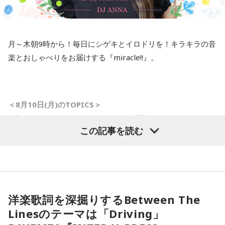
ます。町内会文化はなくなってほしくないんで、なんだった
発言してくるはずですから、まったく問題にはならないと思
ら、こういう町内会にはワタシ、ノーギャラで落語やりに行
います」
きますから」
月～木朝9時から！毎日にシゲキとイロドリを！キラキラの音
寺島「ベッセント財務長官はどういったかと言いますと、こ
楽とおしゃべりをお届けする『miracle!!』。
水谷
（笑）
れはNHKによるんですが…NHKの独占インタビューだったよ
うな感じです。日米の金利差が円安の要因だと指摘される
一蔵
「もう言いましたよ。もうノーギャラでもいいぐらい。
中、日銀が次の会合で利上げに踏み切るべきかと問われたの
もう盛り上げますよ、本当」
に対し、ベッセント財務長官は具体的な政策の方向性への言
＜8月10日(月)のTOPICS＞
及は避けつつ、「植田総裁とは15年以上の知り合いで、絶大
■「ミラクルサマーリゾート2026」を開催中！
この記事を読む
な信頼を寄せている。日本経済にとって最善の措置を講じる
8月10日（月）のテーマは「夏はサンダルっしょ！」 あなた
と確信している」と述べたといいます。これまでベッセント
のサンダル事情をリサーチします。
長官は円安で日本国債が売られて長期金利が急激に上昇する
＜メール＞
anna@bayfm.co.jp
ことがアメリカの長期金利などに及ぼす影響を警戒してきま
＜番組X＞ #アンナミラクル
した。で、「重要なことは、長年にわたって日本国債が世界
■9時40分頃から「ハッシュタグ ミラクルワード」
洋楽歌詞を深掘りするBetween The
の金利の基準となってきたことであり、その機能が失われつ
ネットに飛び交う、さまざまなトレンドワードの中から、
Linesのテーマは「Driving」
つあるというような認識が広まれば、市場にとって好ましく
ミラクル独自のアングルで、気になる“コトバ”をキャッチアッ