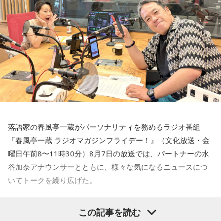
い。なんでそんなことになるのか。もっと言うと、高市さん
を選んだ有権者の責任が問われる」
ニッポン放送「高田文夫のラジオビバリー昼ズ」
■放送日時：2026年8月24日（月）～28日（金）11時30分～
13時
■出演者：
月曜 高田文夫・松本明子／ゲスト 井戸田潤
火曜 東貴博・黒沢かずこ（森三中）／ゲスト 尾形貴弘（パ
落語家の春風亭一蔵がパーソナリティを務めるラジオ番組
ンサー）
『春風亭一蔵 ラジオマガジンフライデー！』（文化放送・金
水曜 春風亭昇太・乾貴美子／ゲスト 林家正蔵
曜日午前8〜11時30分）8月7日の放送では、パートナーの水
木曜 清水ミチコ・ナイツ
谷加奈アナウンサーとともに、様々な気になるニュースにつ
金曜 高田文夫・松村邦洋・磯山さやか／ゲスト ウエストラ
いてトークを繰り広げた。
ンド
■メールアドレス：
hills@1242.com
水谷
「一蔵さんが気になったニュースは何でしょうか？」
この記事を読む
■ハッシュタグ：#ビバリー昼ズ