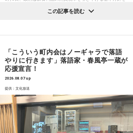
はどんな掛け合いが飛び出すのか、注目だ。
閣議決定した。
この記事を読む
これは2027年4月から2年限定となるが、現行の8％（軽減税
さらに、番組ではスペシャルウィークの前週から豪華プレゼ
率）から1％に引き下げるというもの。
ントも実施。スペシャルウィーク前週（8月17日～21日）
は、清水ミチコによる“昭和アイドルモノマネ”でクイズを出題
青木理
「そもそも高市首相は、選挙のときに突然『消費税の
し、正解者の中から毎日3名に、 8月24日（月）ゲストの井戸
減税は私の悲願だ』とおっしゃられましたけど、いつ悲願に
田潤にちなんだ“ハンバーグ”をプレゼント。遊び心あふれる企
「こういう町内会はノーギャラで落語
なったのかもよくわかない」
画でリスナーも一緒に楽しめる内容となっている。そして、
やりに行きます」落語家・春風亭一蔵が
金子勝
「だって昔のブログでは、消費税の減税を批判してた
スペシャルウィーク（8月24日～28日）は、毎日5名にシャイ
応援宣言！
んですから」
ンマスカットをプレゼント。真夏にぴったりなみずみずしさ
2026.08.07 up
で、思わず「甘～い！」と声に出してしまうこと、間違いな
1989年の導入以来、消費税の減税は初めてのこと。年約は5
提供：文化放送
しだ。
兆円の減収となるものの、代替財源は示されていない。
財政が悪化し、円売りや国債売りを招く懸念もあるが……
スペシャルウィーク前週からスペシャルウィークまで、笑い
が詰まった2週間。この夏をより“旨く”、そして“サンキュ
金子
「いかにも皇室典範をはじめとして、どんどん支持率が
ー！”な時間を届ける『ラジオビバリー昼ズ』は平日11時30分
下がり始めたので、またアベノミクスでバラマキをして甘い
から生放送。
汁をすすってもらって支持率を回復したいって発想しかな