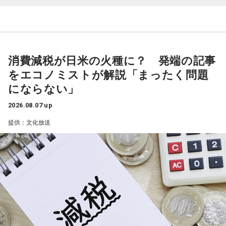
■番組HP：
http://www.1242.com/takada/
一蔵
「いい記事だなと思ったのは共同通信の記事で『町内会
長は17歳、広がる輪 名古屋、なり手不足救う』という」
水谷
「どういうことですか、これ？」
消費減税が日米の火種に？ 発端の記事
をエコノミストが解説「まったく問題
一蔵
「名古屋市内の南区のある町内会が、高齢化と皆さんお
にならない」
忙しいということで会長がなかなか決まんなかったと。で、
この17歳の娘さんのお父様の方に町内会長の打診があった
2026.08.07 up
と。しかし53歳のお父様は、どうしても仕事との両立ができ
提供：文化放送
ないということで、困ったなあっていう会議中に17歳の娘さ
んが「私がやろうか」と」
水谷
「素晴らしい！」
一蔵
「これは素晴らしいでしょう。我が地元の練馬区田柄は
結構大きな町内会があって、まあ町内会長は不足してないで
すけど、やっぱ町内会に入ること自体が都内の方は少ない。