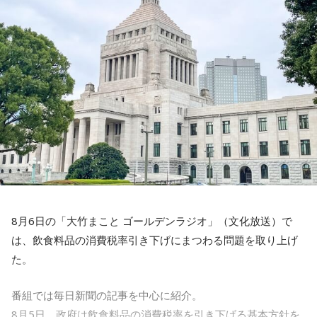
26日（水）は、今年6月に落語協会会長に就任した林家正蔵
が登場し、落語芸術協会会長の春風亭昇太との会長対談が実
現する。落語界を牽引する2人が落語への想いや未来を語り合
う。林家正蔵の軽妙な語り口と確かな話芸で、 『ビバリー昼
ズ』ならではの“昼の寄席”のようなひとときを届ける。
27日（木）は、清水ミチコとナイツのレギュラー3人で賑や
かに届ける。リスナーから募集したエピソードとリクエスト
を紹介する「音楽道場破り」のテーマは「サンキューリクエ
スト」。採用されたリスナーには“旨～い”ラーメン1ケースを
プレゼントする。
8月6日の「大竹まこと ゴールデンラジオ」（文化放送）で
最終日28日（金）は、「M-1グランプリ2022」王者ウエスト
は、飲食料品の消費税率引き下げにまつわる問題を取り上げ
ランドがおよそ2年ぶりに『ビバリー昼ズ』に登場。毒舌漫才
た。
と軽快なトークでお馴染みのウエストランドだが、副鼻腔炎
と扁桃腺の同時手術から復帰したばかりの井口のエピソード
番組では毎日新聞の記事を中心に紹介。
トークにも期待が高まる。ウエストランドと高田文夫、今回
8月5日、政府は飲食料品の消費税率を引き下げる基本方針を