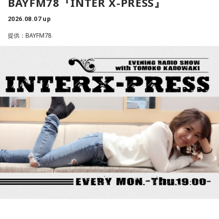
BAYFM78『INTER X-PRESS』
ない混乱を招くことになる」と語り、その上で「日米の当局
プ！
は、日本国債が非常に安全で健全な資産であるという見解で
■10時20分頃からは「ヤマサ・デイリーティップス」。
2026.08.07 up
完全に一致している」と強調しました。これとごっちゃにな
クリエイターの無水カレーニキさんからは美味しいお話も！
提供：BAYFM78
ってるということなんですかね？」
■11時になったら曜日がわりのコーナー「ミラクルチョイ
ス」
会田「決して利上げをどんどんやれと言ってるのではないわ
毎週月曜日は「みんな ほめデミー賞」をお届けします。
けです。ベッセント財務長官のインタビューの趣旨として
あなたが褒めたい人、褒めて欲しいことを大募集！
は、高市政権の経済政策を支持します、と。投資を拡大する
という政策を支持しますというのが総論なわけです。となれ
ば、その高市政権の経済政策を推進するように、日銀も適切
＜8月11日(火)のTOPICS＞
な金融政策をやってくださいと言ってるわけですから、ベッ
ミラクルリゾート2026開催中！
セントさんの発言というのは、日本の政府の日銀に対する発
リサーチテーマは 「大声で叫びたいことは？」
言と同じなわけです。強い経済成長と物価の安定の両立を目
うれしい、かなしい、怒ってるーーー！
指して適切に金融政策をやってください、政府の日本経済再
夏の言いたい放題を大募集！
興の経済政策の推進に一体となって取り組んでくださいとい
平井大が語る美味しい話も。
う同じ意味ですので、どんどん利上げしろというわけではな
いですね」