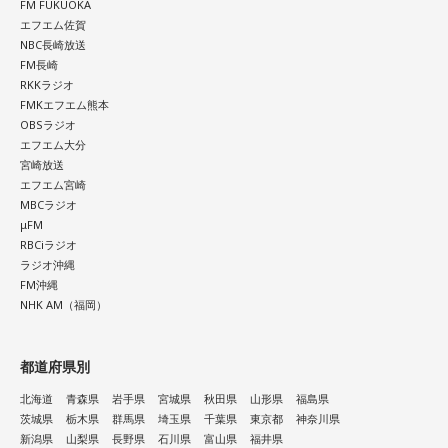
FM FUKUOKA
エフエム佐賀
NBC長崎放送
FM長崎
RKKラジオ
FMKエフエム熊本
OBSラジオ
エフエム大分
宮崎放送
エフエム宮崎
MBCラジオ
μFM
RBCiラジオ
ラジオ沖縄
FM沖縄
NHK AM（福岡）
都道府県別
北海道
青森県
岩手県
宮城県
秋田県
山形県
福島県
茨城県
栃木県
群馬県
埼玉県
千葉県
東京都
神奈川県
新潟県
山梨県
長野県
石川県
富山県
福井県