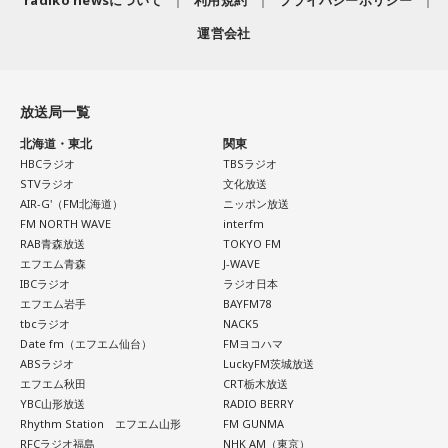
開催間近！今年25周年＆3日間開催〜サマソニの見どころを
運営会社
チェックする 「サマーソニック・ガイド2026」。
火曜はTokyo Day-1（8月14日（金））のラインナップに注
＜8月13日(木)のTOPICS＞
目！
放送局一覧
リサーチテーマは「夏のどうでもいい575」
北海道・東北
関東
今年の夏について、575にしたためてみませんか？
＜8月12日(水)のTOPICS＞
HBCラジオ
TBSラジオ
どうでもいいことでオーケー！
STVラジオ
文化放送
メールは
anna@bayfm.co.jp
でお待ちしています。
AIR-G'（FM北海道）
ニッポン放送
開催間近！今年25周年＆3日間開催〜サマソニの見どころを
FM NORTH WAVE
interfm
9時台はトレンド独自解説「ミラクルワード」
チェックする 「サマーソニック・ガイド2026」。
RAB青森放送
TOKYO FM
10時台は旬な食材を紹介する「ヤマサデイリーティップス」
水曜はTokyo Day-2（8月15日（土））のラインナップに注
エフエム青森
J-WAVE
お宅のにゃんこが登場する「11時のにゃんこ」もお楽しみ
IBCラジオ
ラジオ日本
目！
エフエム岩手
BAYFM78
に！
tbcラジオ
NACK5
＜8月13日(木)のTOPICS＞
Date fm（エフエム仙台）
FMヨコハマ
ABSラジオ
LuckyFM茨城放送
エフエム秋田
CRT栃木放送
#アンナミラクル でつぶやく
開催目前！今年25周年＆3日間開催〜サマソニの見どころを
YBC山形放送
RADIO BERRY
Rhythm Station エフエム山形
FM GUNMA
チェックする 「サマーソニック・ガイド2026」。
RFCラジオ福島
NHK AM（東京）