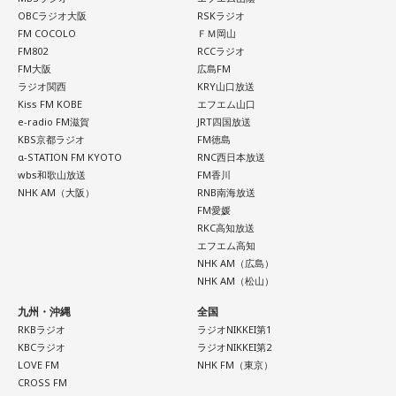
X:
@BAYFMixp
／
#bayfmixp
OBCラジオ大阪
RSKラジオ
水曜の放送を聴く
FM COCOLO
ＦＭ岡山
FM802
RCCラジオ
月曜の放送をradikoで聴く
FM大阪
広島FM
木曜の放送を聴く
ラジオ関西
KRY山口放送
火曜の放送をradikoで聴く
Kiss FM KOBE
エフエム山口
e-radio FM滋賀
JRT四国放送
KBS京都ラジオ
FM徳島
水曜の放送をradikoで聴く
α-STATION FM KYOTO
RNC西日本放送
wbs和歌山放送
FM香川
木曜の放送をradikoで聴く
NHK AM（大阪）
RNB南海放送
FM愛媛
RKC高知放送
エフエム高知
NHK AM（広島）
NHK AM（松山）
九州・沖縄
全国
RKBラジオ
ラジオNIKKEI第1
KBCラジオ
ラジオNIKKEI第2
LOVE FM
NHK FM（東京）
CROSS FM