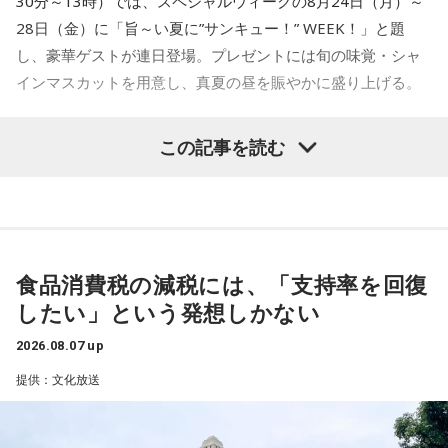
30分～13時）では、スペシャルウィークの8月24日（月）～
28日（金）に「旨～い夏に”サンキュー！” WEEK！」と題
し、豪華ゲストが連日登場。プレゼントには旬の味覚・シャ
インマスカットを用意し、真夏の昼を賑やかに盛り上げる。
この記事を読む
8月24日（月）はTV番組でのウォーキングロケを観た高田文
夫の熱烈なオファーでついに井戸田潤が月曜日の『ビバリー
昼ズ』に初登場。井戸田と高田の丁々発止のトークは必聴、
さらに“ハンバーグ師匠”も登場するかも注目だ。
食品消費税の減税には、「支持率を回復
25日（火）は、「サンキュー！」の決めフレーズと全力キャ
したい」という発想しかない
ラでおなじみのパンサー尾形貴弘がメジャー1stデジタルシン
グル「サンキューロック!!」を引っ提げて登場。数々のバラエ
2026.08.07 up
ティ番組で存在感を発揮してきたエネルギッシュな魅力で、
提供：文化放送
スタジオを明るく盛り上げる。