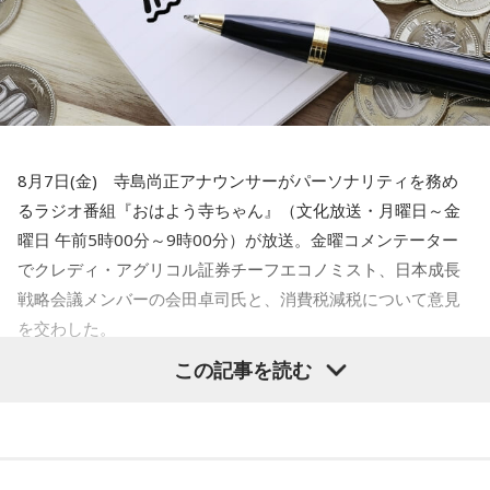
で、どんどん小さくなっていく。小さくなっていくと、どう
なるかっていうと、当たり前にやっていた盆踊りや、お祭り
がなくなっていくわけです。それを町内会の方々が寄付とか
集めてやってるわけじゃないですか」
水谷
「いや～、若い人がやるっていうのはいいことですよ」
8月7日(金) 寺島尚正アナウンサーがパーソナリティを務め
るラジオ番組『おはよう寺ちゃん』（文化放送・月曜日～金
一蔵
「だからね、この記事を読んだら「AIを駆使して盛り上
曜日 午前5時00分～9時00分）が放送。金曜コメンテーター
げていく」とか」
でクレディ・アグリコル証券チーフエコノミスト、日本成長
戦略会議メンバーの会田卓司氏と、消費税減税について意見
水谷
「おお～」
を交わした。
一蔵
「これね、楽しんでやってほしいなってものすごい思
この記事を読む
寺島「高市政権が閣議決定した消費税の減税方針が、日米関
う」
係の新たな火種に浮上してきたという日経新聞の記事です。
アメリカの政府高官が円安や金利上昇の抑制に向けて減税に
水谷
「そうですね」
疑問を呈したからだとしています。アメリカの政府高官は、