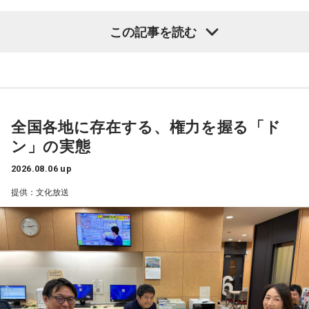
「551」のCMのモノマネもやらせていただいたんですよ。
鈴木敏夫（文化放送解説委員）
「福岡県議会で浮上した、議
この記事を読む
「551の豚まんがあるとき？ ないとき？」っていうCMがある
長ポストをめぐる現金授受疑惑です。その渦中にいる藏内勇
んですけど、それの乃木坂46バージョンをみんなでやりたく
夫議長は県議10期を重ね、全国都道府県議会議長会の会長で
て、「私が『乃木坂があるとき！』って言ったら喜んで、
『乃木坂がないとき……』って言ったら悲しんでください！」
もあります。国政に影響を及ぼす地方のドンとして知られて
っていうのをアンコールでやったんです（笑）。
います」
全国各地に存在する、権力を握る「ド
リスナーちゃんはそのことを言ってくれていて、それも楽し
常井健一
「『ドン』はスペイン語に由来する外来語です。ボ
かった！ 私も大阪に行く前から「みんなでやれたら楽しいだ
ン」の実態
スよりもさらにスケールの大きな権力者を示す言葉として定
ろうな」と思っていたから、そういうこともできて楽しかっ
たですね！ 来てくれてありがとう！
着しました。いま、ドンとして注目されるのが福岡県議会の
2026.08.06 up
藏内議長。福岡県内には一昔前から『福岡三国志』という言
提供：文化放送
----------------------------------------------------
葉がありまして。現在は麻生太郎さん、武田良太さん、そし
この日の放送をradikoタイムフリーで聴く
て藏内さんが熾烈な権力闘争を繰り広げています」
※放送エリア外の方は、プレミアム会員の登録でご利用いた
だけます。
----------------------------------------------------
長野
「藏内さんだけ県議、ということですね」
＜番組概要＞
常井
「なぜ1人の地方議員が永田町の大物にも匹敵する大きな
番組名：SCHOOL OF LOCK!