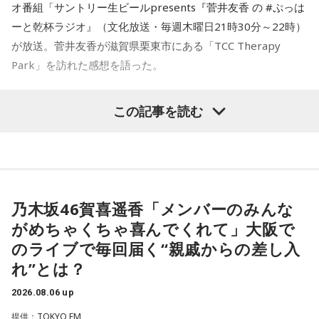
オ番組「サントリー生ビールpresents『菅井友香 の #ぷっは
ーと乾杯ラジオ』（文化放送・毎週木曜日21時30分～22時）
が放送。菅井友香が滋賀県栗東市にある「TCC Therapy
Park」を訪れた感想を語った。
-「素晴らしい素敵な取り組み」-
この記事を読む
菅井は、カンテレ競馬のYouTubeチャンネルで投稿されてい
る「菅井友香のウマ友になってくれませんか？」の動画撮影
でTCC Therapy Parkを訪問。「ずっと行きたかった場所だっ
た」と喜びを語った。
乃木坂46賀喜遥香「メンバーのみんな
がめちゃくちゃ喜んでくれて」大阪で
TCC Therapy Parkは「馬を救い、人を助ける」をコンセプト
のライブで毎回届く“親戚からの差し入
に、競走馬として活躍した後、ケガやさまざまな事情によっ
れ”とは？
て引退を余儀なくされた馬たちの新たな居場所を提供する施
設。引退後すぐに次の活躍先が決まらない馬たちの受け皿と
2026.08.06 up
して、全国の乗馬施設に繋げたり、ホースセラピーで活躍す
提供：TOKYO FM