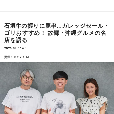
夫議長は県議10期を重ね、全国都道府県議会議長会の会長で
常井
「どの知事、どの県庁幹部よりも古株になります。議会
もあります。国政に影響を及ぼす地方のドンとして知られて
では自民党から共産党まで長年の付き合いがあって、気心が
います」
知れているんですね。そうなると影響力が及ぶのは公共事業
や予算だけではない。県内すべての選挙で誰に自民党の公認
石垣牛の握りに豚串…ガレッジセール・
常井健一
「『ドン』はスペイン語に由来する外来語です。ボ
や推薦を出すのか、という決定権を握っている。あとは役
ゴリおすすめ！ 故郷・沖縄グルメの名
スよりもさらにスケールの大きな権力者を示す言葉として定
人、教職員、警察署員といった地方公務員の人事にも影響力
店を語る
着しました。いま、ドンとして注目されるのが福岡県議会の
を発揮することがあります」
藏内議長。福岡県内には一昔前から『福岡三国志』という言
2026.08.06 up
葉がありまして。現在は麻生太郎さん、武田良太さん、そし
長野
「はい」
提供：TOKYO FM
て藏内さんが熾烈な権力闘争を繰り広げています」
常井
「人事の季節になるとドンの自宅に行列ができる、と言
長野
「藏内さんだけ県議、ということですね」
われるんですね。別の地域で聴いた話ですが、ドンの家に入
ると、その訪問客は茶封筒を机の上にソッと出します。そし
常井
「なぜ1人の地方議員が永田町の大物にも匹敵する大きな
てドンはポン、ポン、ポン、と手を当てて厚さを確かめる。
力を持ったのか。きょうは福岡を入口に、全国に共通するド
そのままスーッと返す。返された側は帰りがけ、広いお庭の
ンの条件を探ります。私、10年ほど前に全国各地の地方選挙
中にあるお社に両手を合わせ、賽銭箱に封筒を置いていく、
を取材していたとき、どこへ行ってもドンと呼ばれる地元の
と。こういう逸話がまことしやかに語られること自体が、ド