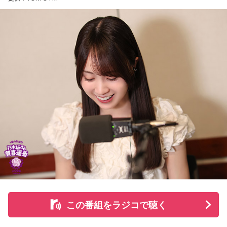
る道を探すなど、馬たちの“第二の馬生”を支えている。
施設で話を聞いた菅井は、「そういう場所があってよかった
な、素晴らしい素敵な取り組みだなと実際に行かせていただ
いて思いました」と感想を述べ、競走生活を終えた馬たちが
新たな役割を得られる環境の大切さを実感したという。
また、菅井は競馬の仕事をきっかけにTCCの活動を知ったそ
うで、東京都内にある「BafunYasai TCC CAFE」にも訪れた
ことがあるという。そこで新鮮な野菜を味わったり馬関連グ
ッズを購入した経験を紹介し、店舗での利用が馬たちの支援
につながることから、興味を持った人へ足を運ぶことを呼び
かけた。
さらに、ホースセラピーについても自身の経験を交えて語っ
この番組をラジコで聴く
た。大学時代に所属していた馬術部では、地域の子どもたち
を招いた体験会が行われており、馬に乗ることで身体を自然