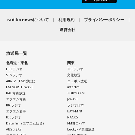
最後に、ゴリさんが「今、想いを伝えたい方」として名前を
【8位】乙女座（おとめ座）
挙げたのは、ボクシング元世界王者の具志堅用高さんでし
【2位】双子座（ふたご座）
「ちゃんとしなきゃ」を少し緩めると、毎日がもっと楽しく
た。今年で世界王座獲得から50年という節目の年を迎えるこ
思いがけない誘いや情報が、次の展開を連れてくるかも！今
なりそうです。効率や正しさだけではなく、自分が心地よく
radiko newsについて
利用規約
プライバシーポリシー
とに触れ、「手紙を書きたい」と温かい想いを語りました。
日は考え込むより、面白そうな方へ軽やかに動いてみるのが
続けられる方法を探してみて。仕事のやり方を変えるのもお
正解です。誰かとの会話から人生のヒントが見つかる予感
運営会社
すすめ。今日は一つだけ「やらなくていいこと」を決めてみ
＜番組概要＞
も。今日は気になる人に自分から連絡してみて。
ましょう。
番組名：日本郵便 SUNDAY'S POST
放送日時：毎週日曜 15:00～15:50
【3位】天秤座（てんびん座）
【9位】牡牛座（おうし座）
放送局一覧
パーソナリティ：小山薫堂、宇賀なつみ
今日から金星が天秤座へ！！あなた本来の魅力がグッと高ま
いつもの安心感から少しだけ外へ出てみると、新しい楽しみ
番組Webサイト：
https://www.tfm.co.jp/post/
る時。人とのご縁にも恵まれやすく、嬉しいお誘いや出会い
北海道・東北
関東
が見つかりそう。大きく変える必要はありません。「ちょっ
番組公式X：
@sundayspost1
があるかもしれません。少しおしゃれして人に会うのもおす
HBCラジオ
TBSラジオ
と気になる」を試してみるくらいで十分です。今日は行って
すめ。今日は鏡の前で「今の自分が好きなところ」を3つ見つ
STVラジオ
文化放送
みたいお店や場所を一つ探して、誰かを誘ってみてくださ
AIR-G'（FM北海道）
ニッポン放送
けて褒めてみて！
い。
FM NORTH WAVE
interfm
RAB青森放送
TOKYO FM
【4位】射手座（いて座）
【10位】蟹座（かに座）
エフエム青森
J-WAVE
「もっと面白いことがしたい！」という気持ちが未来を動か
周りを喜ばせることに一生懸命になりすぎて、自分の楽しみ
IBCラジオ
ラジオ日本
します。今までのやり方にこだわらず、楽しそうな方へ進ん
エフエム岩手
BAYFM78
を忘れていないか確認したい日。今日は誰かのためではなく
でみると思わぬ展開が待っていそう。少し大胆なくらいで
tbcラジオ
NACK5
「私が嬉しいから」を選んでみてください。今夜は自分だけ
OK。今日はこの夏やりたいことを一つ予定に書き込んでみ
Date fm（エフエム仙台）
FMヨコハマ
の小さなご褒美時間を作ると心が整いそうです。
て！
ABSラジオ
LuckyFM茨城放送