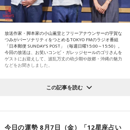
長野
「こういうドンが全国にいる、というわけですね」
おばさんと暮らすんだよ」と告げられます。「映画みたいな
嘘みたいな話で」と振り返るように、突然始まった新生活に
戸惑い、転校先でも誰とも話せない日々が続きました。
常井
「福岡って大物議員がたくさんいました。その中で藏内
さんはどういう位置づけか。麻生さん、武田さん、かつては
孤独を感じるなかで、「何かしなきゃ」との思いから、クラ
古賀誠さん、山崎拓さん、村上正邦さん、といった方も。大
放送作家・脚本家の小山薫堂とフリーアナウンサーの宇賀な
スの人気者の行動を観察。「面白いことをやると人が集ま
つみがパーソナリティをつとめるTOKYO FMのラジオ番組
物が同じ県内にたくさんいることが、ドンを生み出す第2の条
る」という気づきを得て、掃除の時間に机の上で松田聖子さ
「日本郵便 SUNDAY’S POST」（毎週日曜15:00～15:50）。
件です」
んの「青い珊瑚礁」を歌いながら一発芸を披露。最初は教室
今回の放送は、お笑いコンビ・ガレッジセールのゴリさんを
が静まり返ったものの、その後は「あんなに無口だった転校
ゲストにお迎えして、波乱万丈の幼少期や故郷・沖縄の魅力
生が急に変なことをやり出した」と話題になり、「お前、お
長野
「はい」
などをお聞きしました。
もろいな」「遊ぼうや」と友達の輪が一気に広がったといい
ます。
常井
「というのは、県議会の自民党も国会議員の系列ごとに
分かれていて。知事選や市長選があると保守分裂になってし
この出来事をきっかけに、「笑いは武器になる」と実感。
この記事を読む
（左から）パーソナリティの小山薫堂、ゴリさん、宇賀なつ
「自分を認めてもらうには、人を笑わせればいい」という体
まうんですね。その間をつなぐ調整役が必要になると。実
み
験が、芸人としての原点になったと振り返ります。
際、福岡県は90年代まで革新県政、社会党系の知事がいたん
ですが。バラバラになった自民党を束ねる役割を果たしたの
さらに、ショートフィルムの賞を受賞した際には、憧れだっ
◆“笑いは武器”と気づいた少年時代
が藏内さんだった。藏内さんは国会議員が就くことが多い自
た松田聖子さんからトロフィーを受け取る機会もありまし
民党県連会長にもなれた。ドンは保守分裂の中で育つんです
た。思いを伝えようとしたものの、感激のあまり「文法はめ
今日の運勢 8月7日（金）「12星座占い
ゴリさんは、1972年沖縄県那覇市生まれ。沖縄の本土復帰か