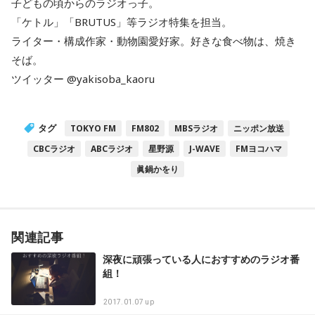
子どもの頃からのラジオっ子。
「ケトル」「BRUTUS」等ラジオ特集を担当。
ライター・構成作家・動物園愛好家。好きな食べ物は、焼き
そば。
ツイッター @yakisoba_kaoru
タグ
TOKYO FM
FM802
MBSラジオ
ニッポン放送
CBCラジオ
ABCラジオ
星野源
J-WAVE
FMヨコハマ
眞鍋かをり
関連記事
深夜に頑張っている人におすすめのラジオ番
組！
2017.01.07 up