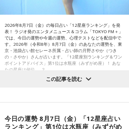
戸惑い、転校先でも誰とも話せない日々が続きました。
さらに、「末廣ブルース」も外せない1軒です。建物のレトロ
孤独を感じるなかで、「何かしなきゃ」との思いから、クラ
感が魅力の豚串専門店で、「タンだとかハラミだとかハツ、
スの人気者の行動を観察。「面白いことをやると人が集ま
レバーとかを味わいながら、昔ながらの雰囲気が楽しめる」
2026年8月7日（金）の毎日占い「12星座ランキング」を発
る」という気づきを得て、掃除の時間に机の上で松田聖子さ
と話します。「けっこうペッパーが強めで、かなりおいしい
表！ ラジオ発のエンタメニュース＆コラム「TOKYO FM＋」
んの「青い珊瑚礁」を歌いながら一発芸を披露。最初は教室
豚串です」と太鼓判を押しました。
では、今日の運勢や今週の運勢、心理テストなどを配信中で
が静まり返ったものの、その後は「あんなに無口だった転校
す。2026年（令和8年）8月7日（金）のあなたの運勢を、東
生が急に変なことをやり出した」と話題になり、「お前、お
お気に入りのステーキ店を尋ねられると、ゴリさんは「エメ
京・池袋占い館セレーネ所属・占い師の月野さやか（つき
もろいな」「遊ぼうや」と友達の輪が一気に広がったといい
ラルドです」と即答。なかでもプレミアムリブステーキにつ
の・さやか）さんが占います。「12星座別ランキング＆ワン
ます。
いては、「脂の乗り方、柔らかさ、肉の質がもうレベルが違
ポイントアドバイス」第1位は水瓶座（みずがめ座）！ あな
います」と熱く語り、長年愛される名店の魅力を紹介しまし
たの星座は何位……？
この出来事をきっかけに、「笑いは武器になる」と実感。
た。
「自分を認めてもらうには、人を笑わせればいい」という体
この記事を読む
験が、芸人としての原点になったと振り返ります。
一方、「お手紙を書きたくなる場所」を尋ねられると、迷わ
ず「沖縄の海」と回答。水中眼鏡をつけて海に潜り、「音を
さらに、ショートフィルムの賞を受賞した際には、憧れだっ
塞がれた瞬間に、幻想的な世界を勝手に水が演出してくれ
【1位】水瓶座（みずがめ座）
た松田聖子さんからトロフィーを受け取る機会もありまし
る」と表現します。さらに、水中から見上げる水面には「太
「もっと自由でいいんだ！」と、自分らしい生き方が見えて
た。思いを伝えようとしたものの、感激のあまり「文法はめ
陽の光に反射した美しい光のライン」が広がり、「365日飽
きそうな日。義務で続けてきたことより、楽しくて夢中にな
ちゃくちゃだし、早口で喋ったもんだから、ただただ引きつ
きない。同じ顔を見せないんですよ、自然が」と、その美し
今日の運勢 8月7日（金）「12星座占い
れることを選ぶと流れが変わります。人と違っても大丈夫。
らせてしまいました」と当時を振り返り、苦笑いを見せまし
さを語りました。そして海へ向け、「『美しくいてくれてあ
ランキング」第1位は水瓶座（みずがめ
今夜にでも「本当はこう生きたい」を自由に書き出してみ
た。
りがとう』という手紙は書きたくなります」と、故郷への深