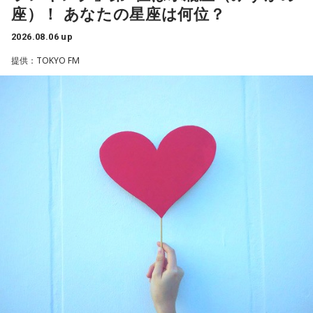
て。
座）！ あなたの星座は何位？
い愛情をのぞかせました。
2026.08.06 up
【2位】双子座（ふたご座）
最後に、ゴリさんが「今、想いを伝えたい方」として名前を
ゴリさん
思いがけない誘いや情報が、次の展開を連れてくるかも！今
挙げたのは、ボクシング元世界王者の具志堅用高さんでし
提供：TOKYO FM
日は考え込むより、面白そうな方へ軽やかに動いてみるのが
た。今年で世界王座獲得から50年という節目の年を迎えるこ
正解です。誰かとの会話から人生のヒントが見つかる予感
とに触れ、「手紙を書きたい」と温かい想いを語りました。
◆故郷・沖縄で味わう絶景とグルメ
も。今日は気になる人に自分から連絡してみて。
＜番組概要＞
沖縄を訪れたらぜひ足を運んでほしい場所として、ゴリさん
【3位】天秤座（てんびん座）
番組名：日本郵便 SUNDAY'S POST
は国際通り近くの「せんべろ街」を紹介しました。「そこだ
今日から金星が天秤座へ！！あなた本来の魅力がグッと高ま
放送日時：毎週日曜 15:00～15:50
け東南アジアの空気感もあるので、1つの場所で2つの旅行を
る時。人とのご縁にも恵まれやすく、嬉しいお誘いや出会い
パーソナリティ：小山薫堂、宇賀なつみ
しているみたい」と、その独特の魅力を語ります。
があるかもしれません。少しおしゃれして人に会うのもおす
番組Webサイト：
https://www.tfm.co.jp/post/
すめ。今日は鏡の前で「今の自分が好きなところ」を3つ見つ
番組公式X：
@sundayspost1
なかでもおすすめとして挙げたのが「米仙」です。お酒3杯に
けて褒めてみて！
寿司5貫の組み合わせがリーズナブルな価格で楽しめ、「石垣
牛の握りが絶品」だと紹介。「炙りと生があるんですけど、
【4位】射手座（いて座）
炙らないほうがおすすめです」と、地元ならではの楽しみ方
「もっと面白いことがしたい！」という気持ちが未来を動か
も教えてくれました。
します。今までのやり方にこだわらず、楽しそうな方へ進ん
でみると思わぬ展開が待っていそう。少し大胆なくらいで
さらに、「末廣ブルース」も外せない1軒です。建物のレトロ
OK。今日はこの夏やりたいことを一つ予定に書き込んでみ
感が魅力の豚串専門店で、「タンだとかハラミだとかハツ、