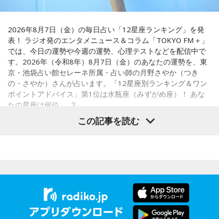
て！
レバーとかを味わいながら、昔ながらの雰囲気が楽しめる」
と話します。「けっこうペッパーが強めで、かなりおいしい
【5位】牡羊座（おひつじ座）
豚串です」と太鼓判を押しました。
2026年8月7日（金）の毎日占い「12星座ランキング」を発
あなたの行動力が誰かの心に火をつける日。今日は周りの反
表！ ラジオ発のエンタメニュース＆コラム「TOKYO FM＋」
応を気にするより「私はこれがやりたい！」を大切にしてみ
お気に入りのステーキ店を尋ねられると、ゴリさんは「エメ
では、今日の運勢や今週の運勢、心理テストなどを配信中で
て。あなたが楽しそうに動くほど仲間も集まってきそうで
ラルドです」と即答。なかでもプレミアムリブステーキにつ
す。2026年（令和8年）8月7日（金）のあなたの運勢を、東
す。今夜、明日すぐできる小さな一歩を決めてから寝てみて
いては、「脂の乗り方、柔らかさ、肉の質がもうレベルが違
京・池袋占い館セレーネ所属・占い師の月野さやか（つき
ね。
います」と熱く語り、長年愛される名店の魅力を紹介しまし
の・さやか）さんが占います。「12星座別ランキング＆ワン
た。
ポイントアドバイス」第1位は水瓶座（みずがめ座）！ あな
【6位】獅子座（しし座）
たの星座は何位……？
太陽が獅子座を照らす今は、自分の人生を自分で演出してい
一方、「お手紙を書きたくなる場所」を尋ねられると、迷わ
この記事を読む
くとき。「もっと私らしくていい」と許可を出すことで魅力
ず「沖縄の海」と回答。水中眼鏡をつけて海に潜り、「音を
が開いていきます。遠慮せず好きなことを表現してみて。夜
塞がれた瞬間に、幻想的な世界を勝手に水が演出してくれ
は理想の自分になったつもりで未来を想像してみましょう。
る」と表現します。さらに、水中から見上げる水面には「太
陽の光に反射した美しい光のライン」が広がり、「365日飽
【1位】水瓶座（みずがめ座）
【7位】魚座（うお座）
きない。同じ顔を見せないんですよ、自然が」と、その美し
「もっと自由でいいんだ！」と、自分らしい生き方が見えて
直感の中に「これからの幸せ」のヒントが隠れていそう。損
さを語りました。そして海へ向け、「『美しくいてくれてあ
きそうな日。義務で続けてきたことより、楽しくて夢中にな
得や正解より、なぜか惹かれるものを大切にしてみてくださ
りがとう』という手紙は書きたくなります」と、故郷への深
れることを選ぶと流れが変わります。人と違っても大丈夫。
い。心が喜ぶ選択が新しいご縁につながるかも。夜は好きな
い愛情をのぞかせました。
今夜にでも「本当はこう生きたい」を自由に書き出してみ
音楽を聴きながら、叶えたい未来をイメージしてね。
て。