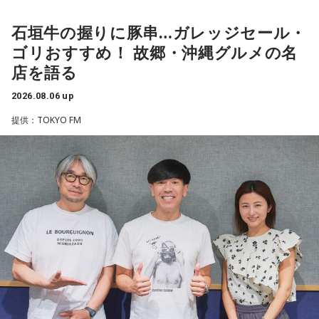
や予算だけではない。県内すべての選挙で誰に自民党の公認
ですが。バラバラになった自民党を束ねる役割を果たしたの
や推薦を出すのか、という決定権を握っている。あとは役
が藏内さんだった。藏内さんは国会議員が就くことが多い自
石垣牛の握りに豚串…ガレッジセール・
ゴリさんは、1972年沖縄県那覇市生まれ。沖縄の本土復帰か
人、教職員、警察署員といった地方公務員の人事にも影響力
らわずか1週間後に生まれた“復帰っ子”です。1995年に中学時
民党県連会長にもなれた。ドンは保守分裂の中で育つんです
ゴリおすすめ！ 故郷・沖縄グルメの名
を発揮することがあります」
代の同級生・川田広樹さんとガレッジセールを結成し、バラ
ね」
店を語る
エティ番組などで人気を集めました。2006年からは映画監督
としても活動。2019年公開の映画「洗骨」はモスクワ国際映
長野
「はい」
2026.08.06 up
放送ではさらにドンの実態についての解説が続いた。
画祭に出品されるなど国内外で高い評価を受け、日本映画監
提供：TOKYO FM
督協会新人賞を受賞しました。また、「おきなわ新喜劇」の
常井
「人事の季節になるとドンの自宅に行列ができる、と言
旗揚げやYouTube「ゴリ★オキナワ」などを通じて、故郷・
われるんですね。別の地域で聴いた話ですが、ドンの家に入
沖縄の魅力を発信し続けています。
ると、その訪問客は茶封筒を机の上にソッと出します。そし
本土復帰当時の記憶はありませんが、「僕らは“復帰っ子”と言
てドンはポン、ポン、ポン、と手を当てて厚さを確かめる。
われている」と話すゴリさん。両親からは、復帰直後の沖縄
そのままスーッと返す。返された側は帰りがけ、広いお庭の
の活気や、ドルから円への切り替えをめぐる混乱を聞いて育
中にあるお社に両手を合わせ、賽銭箱に封筒を置いていく、
ちました。なかでも「『円になったほうがお金が減る』と文
と。こういう逸話がまことしやかに語られること自体が、ド
句を言っていた」というエピソードは、当時ならではの出来
事として印象に残っているそうです。
ンの権力を大きくしているんですね。直接、命令しなくても
周りが勝手に忖度して動く、というのがドンの世界です」
小学生の頃に、「旅行に行こう」と言われて沖縄を離れ、大
阪へ。しかし翌朝、父親の姿はなく、「今日からおじさんと