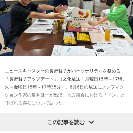
力を持ったのか。きょうは福岡を入口に、全国に共通するド
パーソナリティ：アンジー校長（アンジェリーナ1/3・
ンの条件を探ります。私、10年ほど前に全国各地の地方選挙
Gacharic Spin）、たんぼ教頭（溝上たんぼ）
放送日時：月曜～木曜 22:00～23:55／金曜 22:00～22:55
を取材していたとき、どこへ行ってもドンと呼ばれる地元の
番組Webサイト：
https://www.tfm.co.jp/lock/
権力者がいたんですね。どういう人かというと、だいたい経
番組公式X：
@sol_info
済力があって抜群に選挙が強くて。地元の首長や国会議員よ
りも発言力がある人です」
長野
「はい」
ニュースキャスターの長野智子がパーソナリティを務める
常井
「中には、かつての野中広務さんや森山𥙿さんのように
「長野智子アップデート」（文化放送・月曜日15時～17時、
50を過ぎてから国政に進んだドンもいる。ではどういった状
火～金曜日15時～17時35分）、8月6日の放送にノンフィク
況がそろうとドンが生まれるか。第1の条件は、圧倒的な他薦
ション作家の常井健一が出演。地方議会における「ドン」と
です。藏内さんって県議10期。40年近く県議会にいるわけで
呼ばれる存在について語った。
す」
鈴木敏夫（文化放送解説委員）
「福岡県議会で浮上した、議
長野
「10期。ほう」
この記事を読む
長ポストをめぐる現金授受疑惑です。その渦中にいる藏内勇