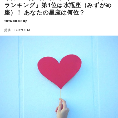
ちゃくちゃだし、早口で喋ったもんだから、ただただ引きつ
ね」
らわずか1週間後に生まれた“復帰っ子”です。1995年に中学時
ランキング」第1位は水瓶座（みずがめ
らせてしまいました」と当時を振り返り、苦笑いを見せまし
代の同級生・川田広樹さんとガレッジセールを結成し、バラ
座）！ あなたの星座は何位？
た。
エティ番組などで人気を集めました。2006年からは映画監督
放送ではさらにドンの実態についての解説が続いた。
としても活動。2019年公開の映画「洗骨」はモスクワ国際映
2026.08.06 up
画祭に出品されるなど国内外で高い評価を受け、日本映画監
提供：TOKYO FM
督協会新人賞を受賞しました。また、「おきなわ新喜劇」の
ゴリさん
旗揚げやYouTube「ゴリ★オキナワ」などを通じて、故郷・
沖縄の魅力を発信し続けています。
◆故郷・沖縄で味わう絶景とグルメ
本土復帰当時の記憶はありませんが、「僕らは“復帰っ子”と言
われている」と話すゴリさん。両親からは、復帰直後の沖縄
沖縄を訪れたらぜひ足を運んでほしい場所として、ゴリさん
の活気や、ドルから円への切り替えをめぐる混乱を聞いて育
は国際通り近くの「せんべろ街」を紹介しました。「そこだ
ちました。なかでも「『円になったほうがお金が減る』と文
け東南アジアの空気感もあるので、1つの場所で2つの旅行を
句を言っていた」というエピソードは、当時ならではの出来
しているみたい」と、その独特の魅力を語ります。
事として印象に残っているそうです。
なかでもおすすめとして挙げたのが「米仙」です。お酒3杯に
小学生の頃に、「旅行に行こう」と言われて沖縄を離れ、大
寿司5貫の組み合わせがリーズナブルな価格で楽しめ、「石垣
阪へ。しかし翌朝、父親の姿はなく、「今日からおじさんと
牛の握りが絶品」だと紹介。「炙りと生があるんですけど、
おばさんと暮らすんだよ」と告げられます。「映画みたいな
炙らないほうがおすすめです」と、地元ならではの楽しみ方
嘘みたいな話で」と振り返るように、突然始まった新生活に
も教えてくれました。