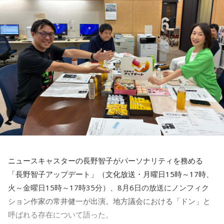
賀喜：大阪公演2日目の私は、横結びみたいなサイドテールに
してみたんです。それがリスナーちゃんも意図せずというか
お揃いだったんだね！ うれしい～！
私も生まれたところが大阪なので、大阪でのライブは特別な
んですよ。家族や親戚も観に来てくれていて、それもうれし
かったから頑張れたし、「551」も食べたし（笑）。あと、
たこ焼きも「りくろーおじさんの店」のチーズケーキも食べ
た！
それに、いつも大阪でライブをするとき、私の親戚の皆さん
がぶどうの差し入れをしてくれるの。それも食べた！ メンバ
ーのみんながめちゃくちゃ喜んでくれて、楽しかったな～！
ニュースキャスターの長野智子がパーソナリティを務める
大阪公演の前の日もお仕事だったんですけど、そのお仕事が
「長野智子アップデート」（文化放送・月曜日15時～17時、
終わったらすぐ大阪に帰って、ちょっとだけ（愛猫の）まろ
火～金曜日15時～17時35分）、8月6日の放送にノンフィク
んにも会えたんですよ。それで、その次の日にライブをし
ション作家の常井健一が出演。地方議会における「ドン」と
て、家族が観に来てくれて、帰ったという大阪ライフでした
ね。
呼ばれる存在について語った。