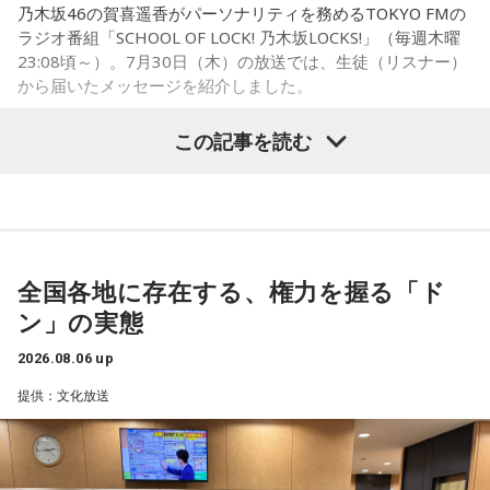
乃木坂46の賀喜遥香がパーソナリティを務めるTOKYO FMの
に動かすきっかけになったり、高い視点から景色を見ること
ラジオ番組「SCHOOL OF LOCK! 乃木坂LOCKS!」（毎週木曜
で自信や自己肯定感につながったりする姿を目にしていたと
23:08頃～）。7月30日（木）の放送では、生徒（リスナー）
いう。
から届いたメッセージを紹介しました。
今回の訪問を通じて、馬が競技や競走だけではなく、さまざ
この記事を読む
まな形で人を支える存在であることを改めて感じた菅井。
乃木坂46の賀喜遥香
「いろいろな形で人を助けてくれる馬たちが今後もいろいろ
な場所で幸せに暮らせるようになったらいいな」と願いを語
「私は『真夏の全国ツアー2026』大阪公演2日目に参加しま
った。
した！ 偶然にも遥香先生と髪型がお揃いで、それだけでもす
ごくうれしかったし、かわいい遥香先生も、かっこいい遥香
全国各地に存在する、権力を握る「ド
先生もたくさん観ることができて、大満足のライブでした！
ン」の実態
アンコールのときに披露していた『551蓬莱』のCMのモノマ
ネも関西ならではで、私も昔から観ていたので、とても楽し
2026.08.06 up
くて全力で参加しました（笑）。ツアーも残り少なくなって
提供：文化放送
きましたが、体調に気を付けて最後まで駆け抜けてくださ
い！ ずっとずっと大好きです！」（兵庫県 20歳）
◆「真夏の全国ツアー2026」大阪公演裏話