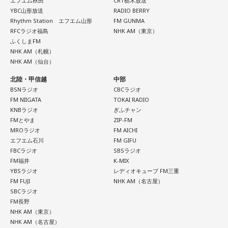
エフエム秋田
CRT栃木放送
【11位】山羊座（やぎ座）
【5位】牡羊座（おひつじ座）
YBC山形放送
RADIO BERRY
頑張ることが当たり前になっているなら、今日は少し力を抜
Rhythm Station エフエム山形
FM GUNMA
あなたの行動力が誰かの心に火をつける日。今日は周りの反
いてみて。成果を出すことだけが人生の豊かさではありませ
RFCラジオ福島
NHK AM（東京）
応を気にするより「私はこれがやりたい！」を大切にしてみ
ん。楽しい、心地いいという感覚を取り戻すことで次の流れ
ふくしまFM
て。あなたが楽しそうに動くほど仲間も集まってきそうで
が見えてきます。今日は仕事を早めに切り上げて好きなこと
NHK AM（札幌）
す。今夜、明日すぐできる小さな一歩を決めてから寝てみて
をして過ごして。
NHK AM（仙台）
ね。
北陸・甲信越
中部
【12位】蠍座（さそり座）
【6位】獅子座（しし座）
BSNラジオ
CBCラジオ
心の奥で「もうこのままでは違う」と感じていたことが浮か
太陽が獅子座を照らす今は、自分の人生を自分で演出してい
FM NIIGATA
TOKAI RADIO
び上がるかもしれません。でも、それは生き方を変えるため
KNBラジオ
ぎふチャン
くとき。「もっと私らしくていい」と許可を出すことで魅力
の大切なサイン。無理に答えを出さず、本音を大切にしてみ
FMとやま
ZIP-FM
が開いていきます。遠慮せず好きなことを表現してみて。夜
て。夜は「本当はどうしたい？」と自分に問いかけてみまし
MROラジオ
FM AICHI
は理想の自分になったつもりで未来を想像してみましょう。
ょう。今日はスマホから離れて、好きな音楽や香りと一緒に
エフエム石川
FM GIFU
ゆっくり過ごしましょう。
FBCラジオ
SBSラジオ
【7位】魚座（うお座）
FM福井
K-MIX
直感の中に「これからの幸せ」のヒントが隠れていそう。損
YBSラジオ
レディオキューブ FM三重
【今日の一言メッセージ】
得や正解より、なぜか惹かれるものを大切にしてみてくださ
FM FUJI
NHK AM（名古屋）
今日は火星にバーテックスというポイントが重なる日。運命
い。心が喜ぶ選択が新しいご縁につながるかも。夜は好きな
SBCラジオ
に導かれ、新時代の生き方やお役目に気がついたり、直感が
音楽を聴きながら、叶えたい未来をイメージしてね。
FM長野
降りてきたりするかも！ ぜひアドバイスを参考に行動してみ
NHK AM（東京）
てくださいね。
NHK AM（名古屋）
【8位】乙女座（おとめ座）