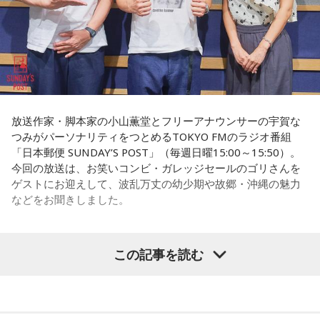
権力者がいたんですね。どういう人かというと、だいたい経
ンの権力を大きくしているんですね。直接、命令しなくても
済力があって抜群に選挙が強くて。地元の首長や国会議員よ
周りが勝手に忖度して動く、というのがドンの世界です」
りも発言力がある人です」
長野
「こういうドンが全国にいる、というわけですね」
長野
「はい」
常井
「福岡って大物議員がたくさんいました。その中で藏内
常井
「中には、かつての野中広務さんや森山𥙿さんのように
さんはどういう位置づけか。麻生さん、武田さん、かつては
放送作家・脚本家の小山薫堂とフリーアナウンサーの宇賀な
50を過ぎてから国政に進んだドンもいる。ではどういった状
つみがパーソナリティをつとめるTOKYO FMのラジオ番組
古賀誠さん、山崎拓さん、村上正邦さん、といった方も。大
「日本郵便 SUNDAY’S POST」（毎週日曜15:00～15:50）。
況がそろうとドンが生まれるか。第1の条件は、圧倒的な他薦
物が同じ県内にたくさんいることが、ドンを生み出す第2の条
今回の放送は、お笑いコンビ・ガレッジセールのゴリさんを
です。藏内さんって県議10期。40年近く県議会にいるわけで
件です」
ゲストにお迎えして、波乱万丈の幼少期や故郷・沖縄の魅力
す」
などをお聞きしました。
長野
「はい」
長野
「10期。ほう」
常井
「というのは、県議会の自民党も国会議員の系列ごとに
この記事を読む
（左から）パーソナリティの小山薫堂、ゴリさん、宇賀なつ
常井
「どの知事、どの県庁幹部よりも古株になります。議会
分かれていて。知事選や市長選があると保守分裂になってし
み
では自民党から共産党まで長年の付き合いがあって、気心が
まうんですね。その間をつなぐ調整役が必要になると。実
知れているんですね。そうなると影響力が及ぶのは公共事業
際、福岡県は90年代まで革新県政、社会党系の知事がいたん
◆“笑いは武器”と気づいた少年時代