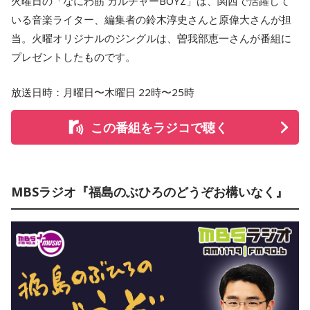
火曜日の「なにわ筋 カルチャーBOYZ」は、関西で活躍して
いる音楽ライター、編集者の鈴木淳史さんと原偉大さんが担
当。火曜オリジナルのジングルは、曽我部恵一さんが番組に
プレゼントしたものです。
放送日時：月曜日〜木曜日 22時〜25時
この番組をラジコで聴く
MBSラジオ『福島のぶひろのどうぞお構いなく』